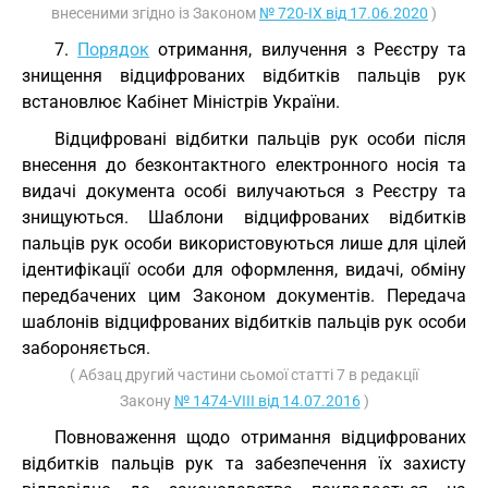
внесеними згідно із Законом
№ 720-IX від 17.06.2020
)
7.
Порядок
отримання, вилучення з Реєстру та
знищення відцифрованих відбитків пальців рук
встановлює Кабінет Міністрів України.
Відцифровані відбитки пальців рук особи після
внесення до безконтактного електронного носія та
видачі документа особі вилучаються з Реєстру та
знищуються. Шаблони відцифрованих відбитків
пальців рук особи використовуються лише для цілей
ідентифікації особи для оформлення, видачі, обміну
передбачених цим Законом документів. Передача
шаблонів відцифрованих відбитків пальців рук особи
забороняється.
( Абзац другий частини сьомої статті 7 в редакції
Закону
№ 1474-VIII від 14.07.2016
)
Повноваження щодо отримання відцифрованих
відбитків пальців рук та забезпечення їх захисту