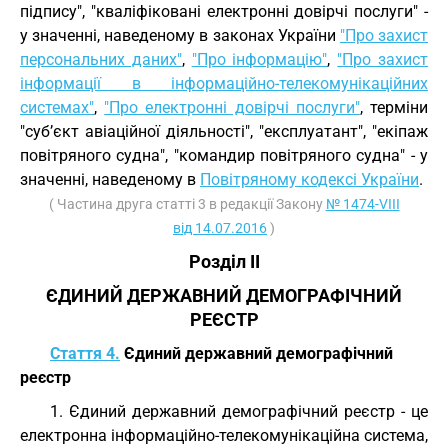
підпису", "кваліфіковані електронні довірчі послуги" -
у значенні, наведеному в законах України
"Про захист
персональних даних"
,
"Про інформацію"
,
"Про захист
інформації в інформаційно-телекомунікаційних
системах"
,
"Про електронні довірчі послуги"
, терміни
"суб’єкт авіаційної діяльності", "експлуатант", "екіпаж
повітряного судна", "командир повітряного судна" - у
значенні, наведеному в
Повітряному кодексі України
.
( Частина друга статті 3 в редакції Закону
№ 1474-VIII
від 14.07.2016
)
Розділ II
ЄДИНИЙ ДЕРЖАВНИЙ ДЕМОГРАФІЧНИЙ
РЕЄСТР
Стаття 4.
Єдиний державний демографічний
реєстр
1. Єдиний державний демографічний реєстр - це
електронна інформаційно-телекомунікаційна система,