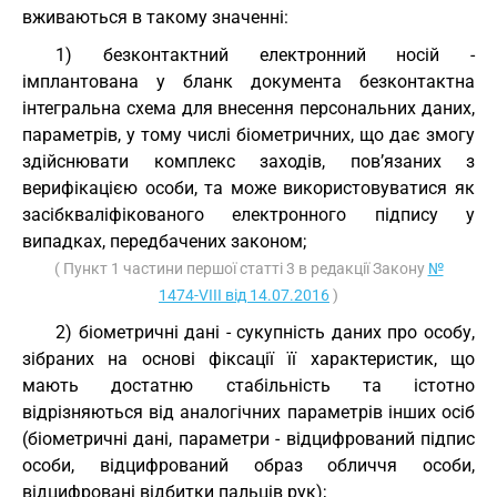
вживаються в такому значенні:
1) безконтактний електронний носій -
імплантована у бланк документа безконтактна
інтегральна схема для внесення персональних даних,
параметрів, у тому числі біометричних, що дає змогу
здійснювати комплекс заходів, пов’язаних з
верифікацією особи, та може використовуватися як
засібкваліфікованого електронного підпису у
випадках, передбачених законом;
( Пункт 1 частини першої статті 3 в редакції Закону
№
1474-VIII від 14.07.2016
)
2) біометричні дані - сукупність даних про особу,
зібраних на основі фіксації її характеристик, що
мають достатню стабільність та істотно
відрізняються від аналогічних параметрів інших осіб
(біометричні дані, параметри - відцифрований підпис
особи, відцифрований образ обличчя особи,
відцифровані відбитки пальців рук);