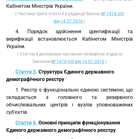
Кабінетом Міністрів України.
( Частина третя статті 4 в редакції Закону
№ 1474-VIII
від 14.07.2016
)
4. Порядок здійснення ідентифікації та
верифікації встановлюється Кабінетом Міністрів
України.
( Статтю 4 доповнено частиною четвертою згідно із
Законом
№ 1474-VIII від 14.07.2016
)
Стаття 5.
Структура Єдиного державного
демографічного реєстру
1. Реєстр є функціонально єдиною системою, що
складається з головного та резервного
обчислювальних центрів і вузлів уповноважених
суб'єктів.
Стаття 6.
Основні принципи функціонування
Єдиного державного демографічного реєстру