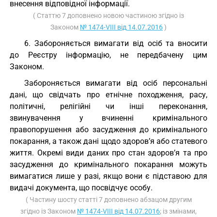
внесення відповідної інформації.
( Статтю 7 доповнено новою частиною згідно із
Законом
№ 1474-VIII від 14.07.2016
)
6. Забороняється вимагати від осіб та вносити
до Реєстру інформацію, не передбачену цим
Законом.
Забороняється вимагати від осіб персональні
дані, що свідчать про етнічне походження, расу,
політичні, релігійні чи інші переконання,
звинувачення у вчиненні кримінального
правопорушення або засудження до кримінального
покарання, а також дані щодо здоров’я або статевого
життя. Окремі види даних про стан здоров’я та про
засудження до кримінального покарання можуть
вимагатися лише у разі, якщо вони є підставою для
видачі документа, що посвідчує особу.
( Частину шосту статті 7 доповнено абзацом другим
згідно із Законом
№ 1474-VIII від 14.07.2016
; із змінами,