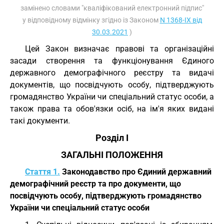
замінено словами "кваліфікований електронний підпис"
у відповідному відмінку згідно із Законом
N 1368-IX від
30.03.2021
)
Цей Закон визначає правові та організаційні
засади створення та функціонування Єдиного
державного демографічного реєстру та видачі
документів, що посвідчують особу, підтверджують
громадянство України чи спеціальний статус особи, а
також права та обов'язки осіб, на ім'я яких видані
такі документи.
Розділ I
ЗАГАЛЬНІ ПОЛОЖЕННЯ
Стаття 1.
Законодавство про Єдиний державний
демографічний реєстр та про документи, що
посвідчують особу, підтверджують громадянство
України чи спеціальний статус особи