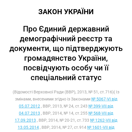
ЗАКОН УКРАЇНИ
Про Єдиний державний
демографічний реєстр та
документи, що підтверджують
громадянство України,
посвідчують особу чи її
спеціальний статус
(Відомості Верховної Ради (ВВР), 2013, № 51, ст.716)( Із
змінами, внесеними згідно із Законами
№ 5067-VI від
05.07.2012
, ВВР, 2013, № 24, ст.243
№ 399-VII від
04.07.2013
, ВВР, 2014, № 14, ст.255
№ 568-VII від
17.09.2013
, ВВР, 2014, № 20-21, ст.733
№ 1262-VII від
13.05.2014
, ВВР, 2014, № 27, ст.914
№ 1601-VII від