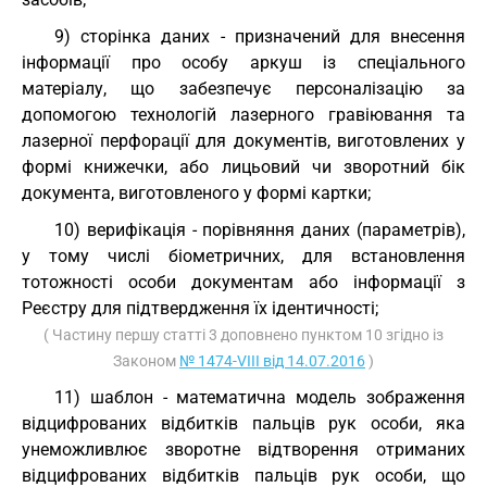
9) сторінка даних - призначений для внесення
інформації про особу аркуш із спеціального
матеріалу, що забезпечує персоналізацію за
допомогою технологій лазерного гравіювання та
лазерної перфорації для документів, виготовлених у
формі книжечки, або лицьовий чи зворотний бік
документа, виготовленого у формі картки;
10) верифікація - порівняння даних (параметрів),
у тому числі біометричних, для встановлення
тотожності особи документам або інформації з
Реєстру для підтвердження їх ідентичності;
( Частину першу статті 3 доповнено пунктом 10 згідно із
Законом
№ 1474-VIII від 14.07.2016
)
11) шаблон - математична модель зображення
відцифрованих відбитків пальців рук особи, яка
унеможливлює зворотне відтворення отриманих
відцифрованих відбитків пальців рук особи, що