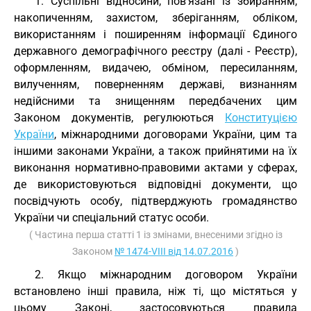
1. Суспільні відносини, пов'язані із збиранням,
накопиченням, захистом, зберіганням, обліком,
використанням і поширенням інформації Єдиного
державного демографічного реєстру (далі - Реєстр),
оформленням, видачею, обміном, пересиланням,
вилученням, поверненням державі, визнанням
недійсними та знищенням передбачених цим
Законом документів, регулюються
Конституцією
України
, міжнародними договорами України, цим та
іншими законами України, а також прийнятими на їх
виконання нормативно-правовими актами у сферах,
де використовуються відповідні документи, що
посвідчують особу, підтверджують громадянство
України чи спеціальний статус особи.
( Частина перша статті 1 із змінами, внесеними згідно із
Законом
№ 1474-VIII від 14.07.2016
)
2. Якщо міжнародним договором України
встановлено інші правила, ніж ті, що містяться у
цьому Законі, застосовуються правила