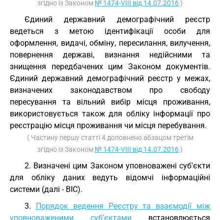
згідно із Законом
№ 1474-VIII від 14.07.2016
)
Єдиний державний демографічний реєстр
ведеться з метою ідентифікації особи для
оформлення, видачі, обміну, пересилання, вилучення,
повернення державі, визнання недійсними та
знищення передбачених цим Законом документів.
Єдиний державний демографічний реєстр у межах,
визначених законодавством про свободу
пересування та вільний вибір місця проживання,
використовується також для обліку інформації про
реєстрацію місця проживання чи місця перебування.
( Частину першу статті 4 доповнено абзацом третім
згідно із Законом
№ 1474-VIII від 14.07.2016
)
2. Визначені цим Законом уповноважені суб'єкти
для обліку даних ведуть відомчі інформаційні
системи (далі - ВІС).
3.
Порядок ведення Реєстру та взаємодії між
уповноваженими суб’єктами
встановлюється