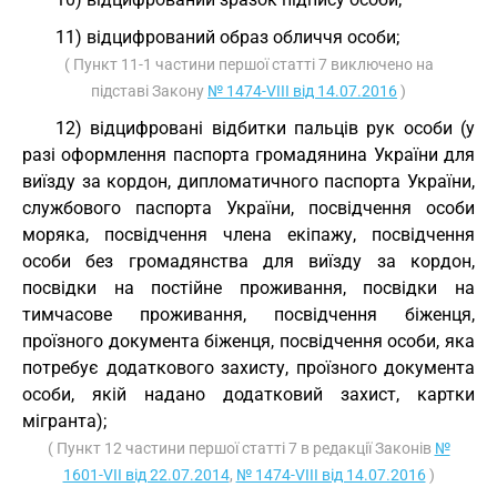
11) відцифрований образ обличчя особи;
( Пункт 11-1 частини першої статті 7 виключено на
підставі Закону
№ 1474-VIII від 14.07.2016
)
12) відцифровані відбитки пальців рук особи (у
разі оформлення паспорта громадянина України для
виїзду за кордон, дипломатичного паспорта України,
службового паспорта України, посвідчення особи
моряка, посвідчення члена екіпажу, посвідчення
особи без громадянства для виїзду за кордон,
посвідки на постійне проживання, посвідки на
тимчасове проживання, посвідчення біженця,
проїзного документа біженця, посвідчення особи, яка
потребує додаткового захисту, проїзного документа
особи, якій надано додатковий захист, картки
мігранта);
( Пункт 12 частини першої статті 7 в редакції Законів
№
1601-VII від 22.07.2014
,
№ 1474-VIII від 14.07.2016
)