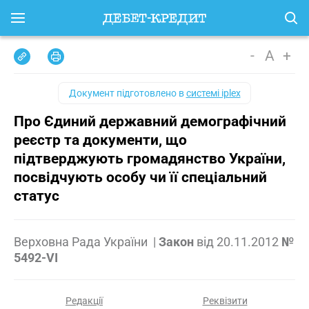
-
A
+
Документ підготовлено в
системі iplex
Про Єдиний державний демографічний
реєстр та документи, що
підтверджують громадянство України,
посвідчують особу чи її спеціальний
статус
Верховна Рада України
|
Закон
від
20.11.2012
№
5492-VI
Редакції
Реквізити