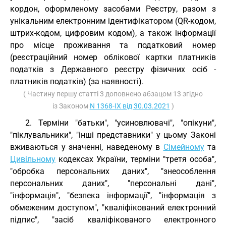
кордон, оформленому засобами Реєстру, разом з
унікальним електронним ідентифікатором (QR-кодом,
штрих-кодом, цифровим кодом), а також інформації
про місце проживання та податковий номер
(реєстраційний номер облікової картки платників
податків з Державного реєстру фізичних осіб -
платників податків) (за наявності).
( Частину першу статті 3 доповнено абзацом 13 згідно
із Законом
N 1368-IX від 30.03.2021
)
2. Терміни "батьки", "усиновлювачі", "опікуни",
"піклувальники", "інші представники" у цьому Законі
вживаються у значенні, наведеному в
Сімейному
та
Цивільному
кодексах України, терміни "третя особа",
"обробка персональних даних", "знеособлення
персональних даних", "персональні дані",
"інформація", "безпека інформації", "інформація з
обмеженим доступом", "кваліфікований електронний
підпис", "засіб кваліфікованого електронного