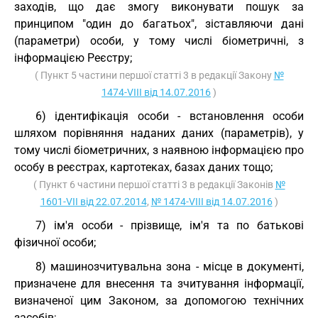
заходів, що дає змогу виконувати пошук за
принципом "один до багатьох", зіставляючи дані
(параметри) особи, у тому числі біометричні, з
інформацією Реєстру;
( Пункт 5 частини першої статті 3 в редакції Закону
№
1474-VIII від 14.07.2016
)
6) ідентифікація особи - встановлення особи
шляхом порівняння наданих даних (параметрів), у
тому числі біометричних, з наявною інформацією про
особу в реєстрах, картотеках, базах даних тощо;
( Пункт 6 частини першої статті 3 в редакції Законів
№
1601-VII від 22.07.2014
,
№ 1474-VIII від 14.07.2016
)
7) ім'я особи - прізвище, ім'я та по батькові
фізичної особи;
8) машинозчитувальна зона - місце в документі,
призначене для внесення та зчитування інформації,
визначеної цим Законом, за допомогою технічних
засобів;