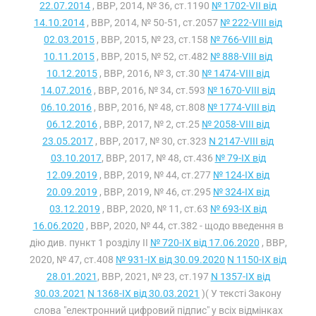
22.07.2014
, ВВР, 2014, № 36, ст.1190
№ 1702-VII від
14.10.2014
, ВВР, 2014, № 50-51, ст.2057
№ 222-VIII від
02.03.2015
, ВВР, 2015, № 23, ст.158
№ 766-VIII від
10.11.2015
, ВВР, 2015, № 52, ст.482
№ 888-VIII від
10.12.2015
, ВВР, 2016, № 3, ст.30
№ 1474-VIII від
14.07.2016
, ВВР, 2016, № 34, ст.593
№ 1670-VIII від
06.10.2016
, ВВР, 2016, № 48, ст.808
№ 1774-VIII від
06.12.2016
, ВВР, 2017, № 2, ст.25
№ 2058-VIII від
23.05.2017
, ВВР, 2017, № 30, ст.323
N 2147-VIII від
03.10.2017
, ВВР, 2017, № 48, ст.436
№ 79-IX від
12.09.2019
, ВВР, 2019, № 44, ст.277
№ 124-IX від
20.09.2019
, ВВР, 2019, № 46, ст.295
№ 324-IX від
03.12.2019
, ВВР, 2020, № 11, ст.63
№ 693-IX від
16.06.2020
, ВВР, 2020, № 44, ст.382 - щодо введення в
дію див. пункт 1 розділу II
№ 720-IX від 17.06.2020
, ВВР,
2020, № 47, ст.408
№ 931-IX від 30.09.2020
N 1150-IX від
28.01.2021
, ВВР, 2021, № 23, ст.197
N 1357-IX від
30.03.2021
N 1368-IX від 30.03.2021
)( У тексті Закону
слова "електронний цифровий підпис" у всіх відмінках