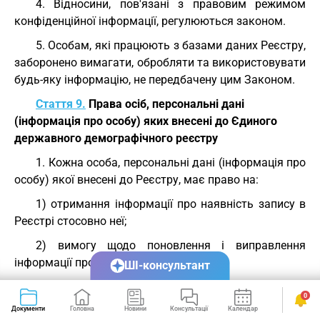
4. Відносини, пов'язані з правовим режимом
конфіденційної інформації, регулюються законом.
5. Особам, які працюють з базами даних Реєстру,
заборонено вимагати, обробляти та використовувати
будь-яку інформацію, не передбачену цим Законом.
Стаття 9.
Права осіб, персональні дані
(інформація про особу) яких внесені до Єдиного
державного демографічного реєстру
1. Кожна особа, персональні дані (інформація про
особу) якої внесені до Реєстру, має право на:
1) отримання інформації про наявність запису в
Реєстрі стосовно неї;
2) вимогу щодо поновлення і виправлення
інформації про неї;
ШІ-консультант
3) забезпечення захисту своїх прав, якщо її запит
0
або вимогу про виправлення своїх персональних
Документи
Головна
Новини
Консультації
Календар
Сервіси