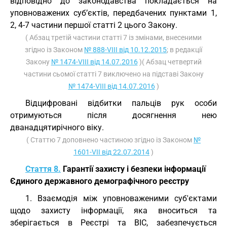
відповідно до законодавства покладається на
уповноважених суб’єктів, передбачених пунктами 1,
2, 4-7 частини першої статті 2 цього Закону.
( Абзац третій частини статті 7 із змінами, внесеними
згідно із Законом
№ 888-VIII від 10.12.2015
; в редакції
Закону
№ 1474-VIII від 14.07.2016
)( Абзац четвертий
частини сьомої статті 7 виключено на підставі Закону
№ 1474-VIII від 14.07.2016
)
Відцифровані відбитки пальців рук особи
отримуються після досягнення нею
дванадцятирічного віку.
( Статтю 7 доповнено частиною згідно із Законом
№
1601-VII від 22.07.2014
)
Стаття 8.
Гарантії захисту і безпеки інформації
Єдиного державного демографічного реєстру
1. Взаємодія між уповноваженими суб'єктами
щодо захисту інформації, яка вноситься та
зберігається в Реєстрі та ВІС, забезпечується