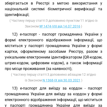
зберігається в Реєстрі з метою використання у
національній системі біометричної верифікації та
ідентифікації;
( Частину першу статті 3 доповнено пунктом 11 згідно із
Законом
№ 1474-VIII від 14.07.2016
)
12) е-паспорт - паспорт громадянина України у
формі електронного відображення інформації, що
міститься у паспорті громадянина України у формі
картки, оформленому засобами Реєстру, разом з
унікальним електронним ідентифікатором (QR-кодом,
штрих-кодом, цифровим кодом), а також інформації
про місце проживання (за наявності);
( Частину першу статті 3 доповнено абзацом 12 згідно
із Законом
N 1368-IX від 30.03.2021
)
13) е-паспорт для виїзду за кордон - паспорт
громадянина України для виїзду за кордон у формі
електронного відображення інформації, що міститься
у паспорті громадянина України для виїзду за