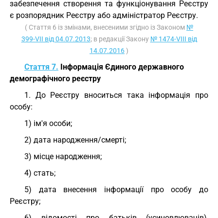
забезпечення створення та функціонування Реєстру
є розпорядник Реєстру або адміністратор Реєстру.
( Стаття 6 із змінами, внесеними згідно із Законом
№
399-VII від 04.07.2013
; в редакції Закону
№ 1474-VIII від
14.07.2016
)
Стаття 7.
Інформація Єдиного державного
демографічного реєстру
1. До Реєстру вноситься така інформація про
особу:
1) ім'я особи;
2) дата народження/смерті;
3) місце народження;
4) стать;
5) дата внесення інформації про особу до
Реєстру;
6) відомості про батьків (усиновлювачів),