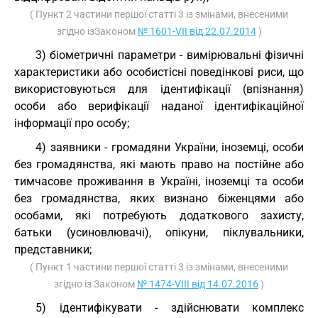
( Пункт 2 частини першої статті 3 із змінами, внесеними
згідно ізЗаконом
№ 1601-VII від 22.07.2014
)
3) біометричні параметри - вимірювальні фізичні
характеристики або особистісні поведінкові риси, що
використовуються для ідентифікації (впізнання)
особи або верифікації наданої ідентифікаційної
інформації про особу;
4) заявники - громадяни України, іноземці, особи
без громадянства, які мають право на постійне або
тимчасове проживання в Україні, іноземці та особи
без громадянства, яких визнано біженцями або
особами, які потребують додаткового захисту,
батьки (усиновлювачі), опікуни, піклувальники,
представники;
( Пункт 1 частини першої статті 3 із змінами, внесеними
згідно із Законом
№ 1474-VIII від 14.07.2016
)
5) ідентифікувати - здійснювати комплекс