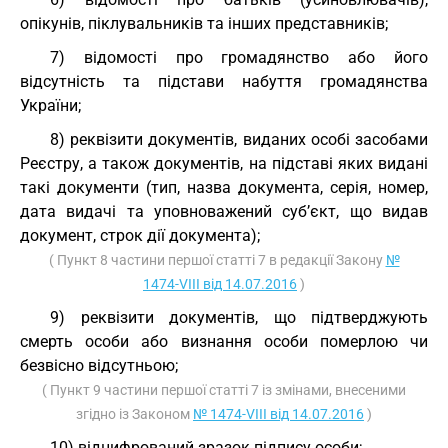
опікунів, піклувальників та інших представників;
7) відомості про громадянство або його
відсутність та підстави набуття громадянства
України;
8) реквізити документів, виданих особі засобами
Реєстру, а також документів, на підставі яких видані
такі документи (тип, назва документа, серія, номер,
дата видачі та уповноважений суб’єкт, що видав
документ, строк дії документа);
( Пункт 8 частини першої статті 7 в редакції Закону
№
1474-VIII від 14.07.2016
)
9) реквізити документів, що підтверджують
смерть особи або визнання особи померлою чи
безвісно відсутньою;
( Пункт 9 частини першої статті 7 із змінами, внесеними
згідно із Законом
№ 1474-VIII від 14.07.2016
)
10) відцифрований зразок підпису особи;