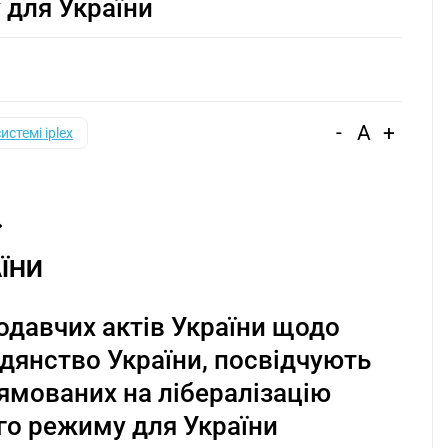
для України
-
A
+
системі iplex
ЇНИ
одавчих актів України щодо
дянство України, посвідчують
рямованих на лібералізацію
о режиму для України