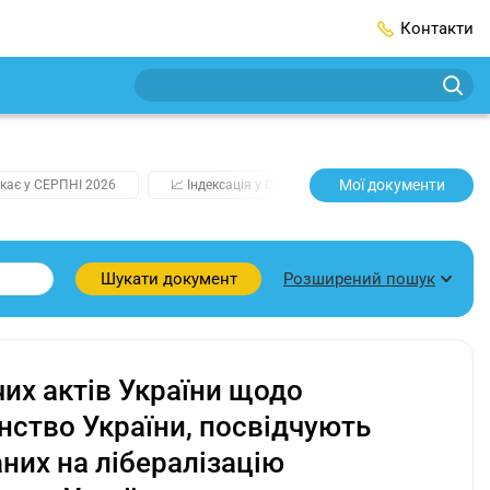
Контакти
Мої документи
кає у СЕРПНІ 2026
📈 Індексація у СЕРПНІ
2️⃣0️⃣2️⃣7️⃣ Усі клю
Розширений пошук
Шукати документ
их актів України щодо
ство України, посвідчують
аних на лібералізацію