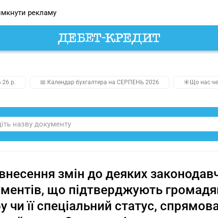
мкнути рекламу
.26 р.
📅 Календар бухгалтера на СЕРПЕНЬ 2026
☀️Що нас че
внесення змін до деяких законодавч
ментів, що підтверджують громадян
у чи її спеціальний статус, спрямов