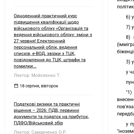
політик
Одноденний практичний курс
6) 
підвищення кваліфікації щодо
7) 
військового обліку «Організація та
ведення військового обліку: зміни з
8) 
27 червня! Електронний
(іммігр
персональний облік, ведення
біженці
списків, е-ВОД, звірки з ТЦК,
повідомлення до ТЦК, штрафи та
3) 
помилки...
у ч
Лектор: Мойсеєнко Т.
пун
18 серпня, вівторок
"1)
внесен
Податкові ризики та практичні
пов'яз
рішення – 2026: ПДВ, первинні
передб
документи та податок на прибуток,
ПДФО/Військовий збір
у п
"інозем
Лектор: Самарченко О.Р.