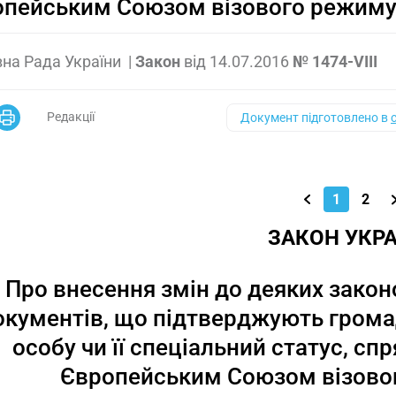
пейським Союзом візового режиму 
на Рада України
|
Закон
від
14.07.2016
№ 1474-VIII
Редакції
Документ підготовлено в
1
2
ЗАКОН УКРА
Про внесення змін до деяких закон
окументів, що підтверджують грома
особу чи її спеціальний статус, сп
Європейським Союзом візовог