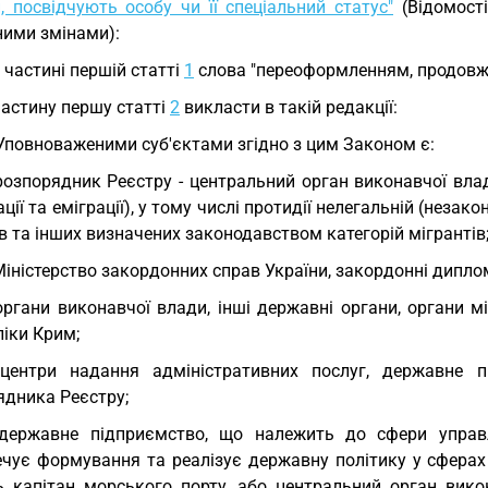
, посвідчують особу чи її спеціальний статус"
(Відомості
ними змінами):
у частині першій статті
1
слова "переоформленням, продовже
частину першу статті
2
викласти в такій редакції:
 Уповноваженими суб'єктами згідно з цим Законом є:
розпорядник Реєстру - центральний орган виконавчої влад
ації та еміграції), у тому числі протидії нелегальній (незако
в та інших визначених законодавством категорій мігрантів
Міністерство закордонних справ України, закордонні диплом
органи виконавчої влади, інші державні органи, органи 
іки Крим;
 центри надання адміністративних послуг, державне 
ядника Реєстру;
державне підприємство, що належить до сфери управл
ечує формування та реалізує державну політику у сферах 
ь капітан морського порту, або центральний орган вико