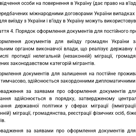
відчення особи на повернення в Україну (дає право на в'їзд 
ередбачених міжнародними договорами України випадках за
 для виїзду з України і в'їзду в Україну можуть використову
аття 4. Порядок оформлення документів для постійного п
ормлення документів для виїзду громадян України з
ьним органом виконавчої влади, що реалізує державну полі
слі протидії нелегальній (незаконній) міграції, громадя
них законодавством категорій мігрантів.
рмлення документів для залишення на постійне прожива
 тимчасово, здійснюється закордонними дипломатичними 
вадження за заявами про оформлення документів для 
ання здійснюється в порядку, затвердженому центра
ання державної політики у сферах міграції (імміграції 
нній) міграції, громадянства, реєстрації фізичних осіб, б
ів.
овадження за заявами про оформлення документів для