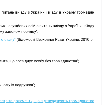
 питань виїзду з України і в'їзду в Україну громадян
их і службових осіб з питань виїзду з України і в'їзду
ому законом порядку".
го стану"
(Відомості Верховної Ради України, 2010 р.,
нта, що посвідчує особу без громадянства";
жному із подружжя";
еєстр та документи, що підтверджують громадянство