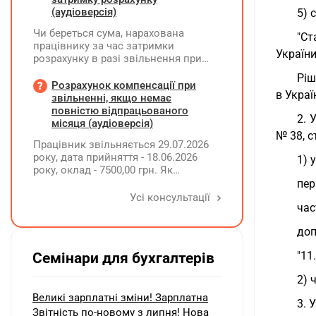
(аудіоверсія)
5) 
Чи береться сума, нарахована
"Ст
працівнику за час затримки
Україн
розрахунку в разі звільнення при
обчсиленні середньомісячної
Ріш
заробітної плати (винагороди), для
Розрахунок компенсації при
в Укра
розрахунку внеску на підтримку
звільненні, якщо немає
працевлаштування осіб з
повністю відпрацьованого
2. 
інвалідністю?
місяця (аудіоверсія)
№ 38, ст
Працівник звільняється 29.07.2026
року, дата прийняття - 18.06.2026
1) 
року, оклад - 7500,00 грн. Як
розрахувати компенсацію трьох
пер
невикористаних днів відпустки при
Усі консультації
час
звільненні?
доп
"11
Семінари для бухгалтерів
2) 
Великі зарплатні зміни! Зарплатна
3. 
Звітність по-новому з липня! Нова