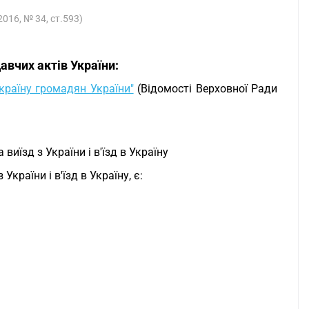
2016, № 34, ст.593)
авчих актів України:
Україну громадян України"
(Відомості Верховної Ради
иїзд з України і в'їзд в Україну
раїни і в'їзд в Україну, є: