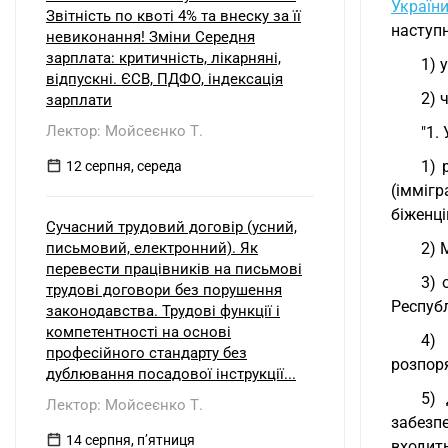
України
Звітність по квоті 4% та внеску за її
наступ
невиконання! Зміни Середня
зарплата: критичність, лікарняні,
1) 
відпускні. ЄСВ, ПДФО, індексація
2) 
зарплати
Лектор: Мойсеєнко Т.
"1.
1) 
12 серпня, середа
(іммігр
біженці
Сучасний трудовий договір (усний,
письмовий, електронний). Як
2) 
перевести працівників на письмові
3) 
трудові договори без порушення
Республ
законодавства. Трудові функції і
компетентності на основі
4)
професійного стандарту без
розпор
дублювання посадової інструкції...
5) 
Лектор: Мойсеєнко Т.
забезп
14 серпня, пʼятниця
входит