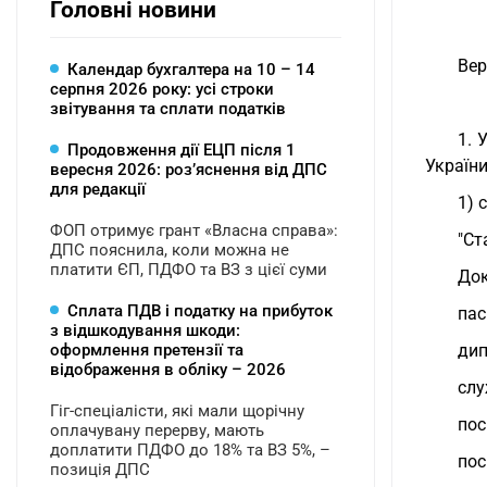
Головні новини
Вер
Календар бухгалтера на 10 – 14
серпня 2026 року: усі строки
звітування та сплати податків
1. 
Продовження дії ЕЦП після 1
України
вересня 2026: розʼяснення від ДПС
для редакції
1) 
ФОП отримує грант «Власна справа»:
"Ст
ДПС пояснила, коли можна не
платити ЄП, ПДФО та ВЗ з цієї суми
Док
Сплата ПДВ і податку на прибуток
пас
з відшкодування шкоди:
оформлення претензії та
дип
відображення в обліку – 2026
слу
Гіг-спеціалісти, які мали щорічну
пос
оплачувану перерву, мають
доплатити ПДФО до 18% та ВЗ 5%, –
пос
позиція ДПС