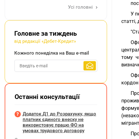
пос
Усі головні
У п
статті,
"Ст
Головне за тиждень
від редакції «Дебет-Кредит»
Оф
централ
Кожного понеділка на Ваш e-mail
тому чи
визначе
Офо
кордон
Про
Останні консультації
прожив
формув
Додаток Д1 до Розрахунку, якщо
(незако
платник єдиного внеску не
мігрант
використовує працю ФО на
умовах трудового договору
Пр