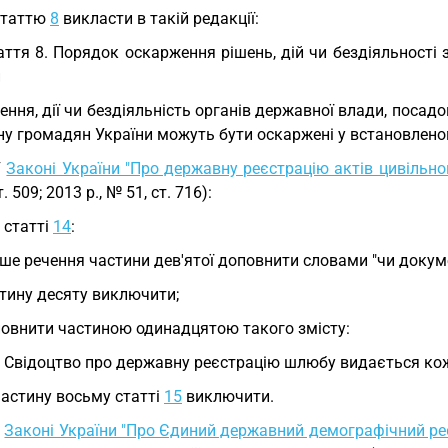
статтю
8
викласти в такій редакції:
аття 8. Порядок оскарження рішень, дій чи бездіяльності з
и
ення, дії чи бездіяльність органів державної влади, посадов
їну громадян України можуть бути оскаржені у встановлен
У
Законі України "Про державну реєстрацію актів цивільно
. 509; 2013 р., № 51, ст. 716):
у статті
14
:
ше речення частини дев'ятої доповнити словами "чи докуме
тину десяту виключити;
овнити частиною одинадцятою такого змісту:
. Свідоцтво про державну реєстрацію шлюбу видається ко
частину восьму статті
15
виключити.
У
Законі України "Про Єдиний державний демографічний р