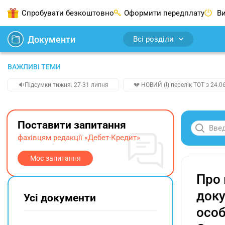
Спробувати безкоштовно
Оформити передплату
Ви
Документи
Всі розділи
ВАЖЛИВІ ТЕМИ
🔉Підсумки тижня. 27-31 липня
💔 НОВИЙ (!) перелік ТОТ з 24.06
Поставити запитання
фахівцям редакції «Дебет-Кредит»
Моє запитання
Про 
доку
Усі документи
особ