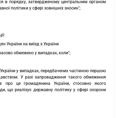
ься в порядку, затвердженому центральним органом
ної політики у сфері зовнішніх зносин";
ії:
н України на виїзд з України
часово обмежено у випадках, коли";
 України у випадках, передбачених частиною першою
одавством. У разі запровадження такого обмеження
є про це громадянина України, стосовно якого
и, що реалізує державну політику у сфері охорони