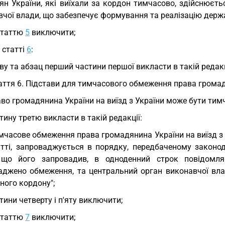
ян України, які виїхали за кордон тимчасово, здійснюєт
чої влади, що забезпечує формування та реалізацію держав
статтю
5
виключити;
у статті
6
:
ву та абзац перший частини першої викласти в такій редакц
аття 6. Підстави для тимчасового обмеження права громадя
во громадянина України на виїзд з України може бути тим
тину третю викласти в такій редакції:
мчасове обмеження права громадянина України на виїзд з
татті, запроваджується в порядку, передбаченому закон
 що його запровадив, в одноденний строк повідомля
аджено обмеження, та центральний орган виконавчої влад
ного кордону";
тини четверту і п'яту виключити;
статтю
7
виключити;