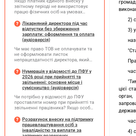
Якщо платник єдиного внеску у
громад
звітному періоді не використовує
виконав
працю фізичних осіб на умовах
трудового договору (контракту) або
2) 
на інших умовах, передбачених
Лікарняний директора під час
законодавством, Додаток Д1/
відпустки без збереження
3) 
Додаток ФІЗ-Д1 за відповідний
зарплати: оформлення та оплата
період не подається
(аудіоверсія)
наз
Чи має право ТОВ не оплачувати та
"Ст
не оформлювати листок
непрацездатності директора, який
Пра
перебуває у відпустці без
збереження заробітної плати під час
час
Нумерація у відомості до ПФУ у
призупинення діяльності
2026 році при прийнятті та
"Ти
підприємства?
звільненні: основне місце і
сумісництво (аудіоверсія)
цієї с
орган,
Чи потрібно у відомості до ПФУ
проставляти номер при прийнятті та
запров
звільненні працівника? Якщо особа
держав
одночасно працювала за основним
місцем роботи та за сумісництвом,
Розрахунок внеску на підтримку
час
чи рахується це як два роботодавці?
працевлаштування осіб з
інвалідністю та виплати за
4) 
затримку розрахунку