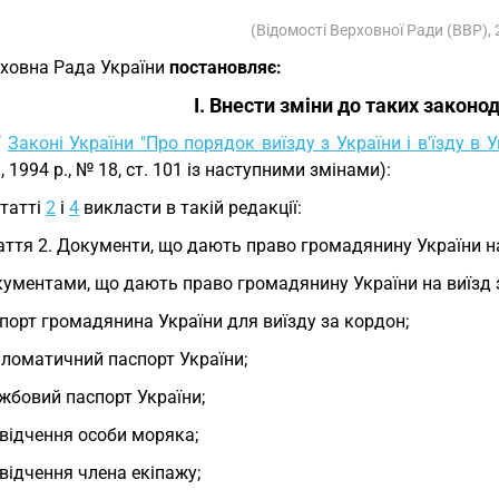
(Відомості Верховної Ради (ВВР), 
ховна Рада України
постановляє:
I. Внести зміни до таких законод
У
Законі України "Про порядок виїзду з України і в'їзду в 
, 1994 р., № 18, ст. 101 із наступними змінами):
статті
2
і
4
викласти в такій редакції:
аття 2. Документи, що дають право громадянину України на в
ументами, що дають право громадянину України на виїзд з Ук
порт громадянина України для виїзду за кордон;
ломатичний паспорт України;
жбовий паспорт України;
відчення особи моряка;
відчення члена екіпажу;