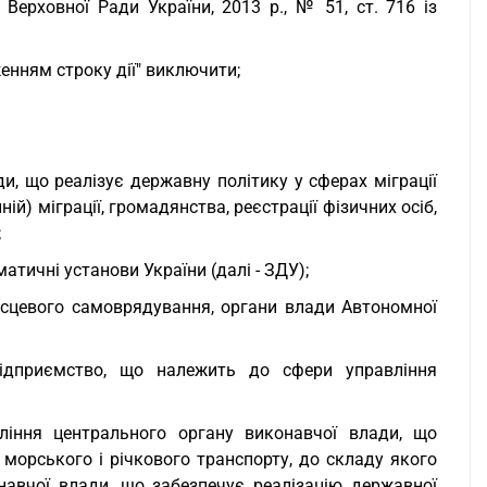
 Верховної Ради України, 2013 р., № 51, ст. 716 із
нням строку дії" виключити;
и, що реалізує державну політику у сферах міграції
нній) міграції, громадянства, реєстрації фізичних осіб,
;
атичні установи України (далі - ЗДУ);
місцевого самоврядування, органи влади Автономної
підприємство, що належить до сфери управління
іння центрального органу виконавчої влади, що
морського і річкового транспорту, до складу якого
навчої влади, що забезпечує реалізацію державної