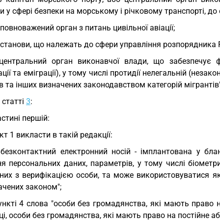
и у сфері безпеки на морському і річковому транспорті, до
уповноважений орган з питань цивільної авіації;
установи, що належать до сфери управління розпорядника 
центральний орган виконавчої влади, що забезпечує ф
ації та еміграції), у тому числі протидії нелегальній (незако
в та інших визначених законодавством категорій мігрантів"
у статті
3
:
астині першій:
кт 1 викласти в такій редакції:
 безконтактний електронний носій - імплантована у бл
ня персональних даних, параметрів, у тому числі біометр
аних з верифікацією особи, та може використовуватися як
ачених законом";
ункті 4 слова "особи без громадянства, які мають право 
ці, особи без громадянства, які мають право на постійне а