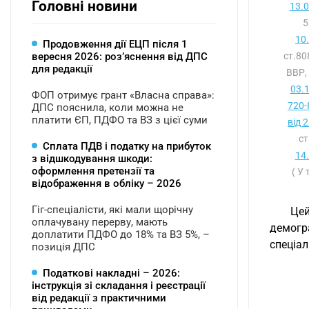
Головні новини
13.
5
10
Продовження дії ЕЦП після 1
вересня 2026: розʼяснення від ДПС
ст.8
для редакції
ВВР,
03.
ФОП отримує грант «Власна справа»:
720-
ДПС пояснила, коли можна не
платити ЄП, ПДФО та ВЗ з цієї суми
від 
ст
Сплата ПДВ і податку на прибуток
14
з відшкодування шкоди:
оформлення претензії та
( У
відображення в обліку – 2026
Гіг-спеціалісти, які мали щорічну
Це
оплачувану перерву, мають
демогр
доплатити ПДФО до 18% та ВЗ 5%, –
спеціал
позиція ДПС
Податкові накладні – 2026:
інструкція зі складання і реєстрації
від редакції з практичними