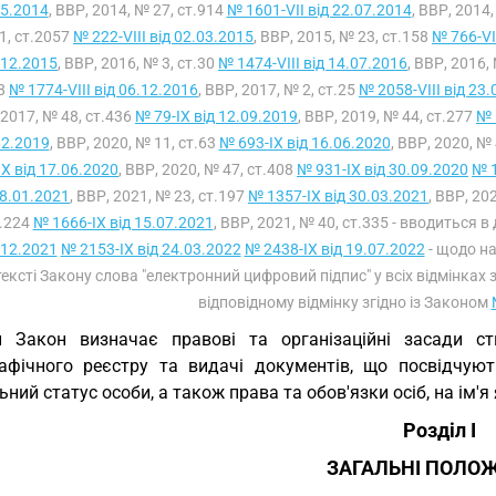
05.2014
, ВВР, 2014, № 27, ст.914
№ 1601-VII від 22.07.2014
, ВВР, 2014
1, ст.2057
№ 222-VIII від 02.03.2015
, ВВР, 2015, № 23, ст.158
№ 766-VI
.12.2015
, ВВР, 2016, № 3, ст.30
№ 1474-VIII від 14.07.2016
, ВВР, 2016,
08
№ 1774-VIII від 06.12.2016
, ВВР, 2017, № 2, ст.25
№ 2058-VIII від 23
 2017, № 48, ст.436
№ 79-IX від 12.09.2019
, ВВР, 2019, № 44, ст.277
№ 
12.2019
, ВВР, 2020, № 11, ст.63
№ 693-IX від 16.06.2020
, ВВР, 2020, №
IX від 17.06.2020
, ВВР, 2020, № 47, ст.408
№ 931-IX від 30.09.2020
№ 1
28.01.2021
, ВВР, 2021, № 23, ст.197
№ 1357-IX від 30.03.2021
, ВВР, 20
.224
№ 1666-IX від 15.07.2021
, ВВР, 2021, № 40, ст.335 - вводиться в 
.12.2021
№ 2153-IX від 24.03.2022
№ 2438-IX від 19.07.2022
- щодо на
 тексті Закону слова "електронний цифровий підпис" у всіх відмінках
відповідному відмінку згідно із Законом
й Закон визначає правові та організаційні засади с
афічного реєстру та видачі документів, що посвідчую
ьний статус особи, а також права та обов'язки осіб, на ім'я
Розділ I
ЗАГАЛЬНІ ПОЛО