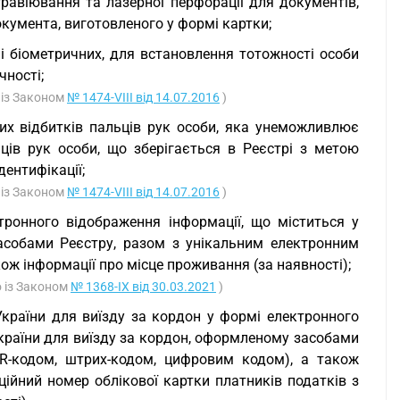
равіювання та лазерної перфорації для документів,
кумента, виготовленого у формі картки;
лі біометричних, для встановлення тотожності особи
чності;
 із Законом
№ 1474-VIII від 14.07.2016
)
х відбитків пальців рук особи, яка унеможливлює
ців рук особи, що зберігається в Реєстрі з метою
дентифікації;
 із Законом
№ 1474-VIII від 14.07.2016
)
тронного відображення інформації, що міститься у
асобами Реєстру, разом з унікальним електронним
ож інформації про місце проживання (за наявності);
о із Законом
№ 1368-IX від 30.03.2021
)
України для виїзду за кордон у формі електронного
України для виїзду за кордон, оформленому засобами
QR-кодом, штрих-кодом, цифровим кодом), а також
ійний номер облікової картки платників податків з