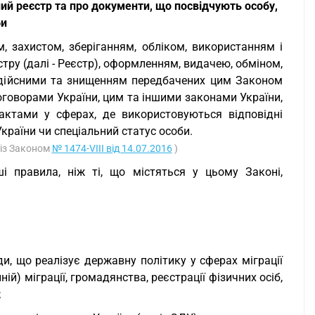
 реєстр та про документи, що посвідчують особу,
би
м, захистом, зберіганням, обліком, використанням і
ру (далі - Реєстр), оформленням, видачею, обміном,
едійсними та знищенням передбачених цим Законом
говорами України, цим та іншими законами України,
ктами у сферах, де використовуються відповідні
раїни чи спеціальний статус особи.
 із Законом
№ 1474-VIII від 14.07.2016
)
 правила, ніж ті, що містяться у цьому Законі,
и, що реалізує державну політику у сферах міграції
нній) міграції, громадянства, реєстрації фізичних осіб,
;