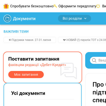
Спробувати безкоштовно
Оформити передплату
Ви
Документи
Всі розділи
ВАЖЛИВІ ТЕМИ
🔉Підсумки тижня. 27-31 липня
💔 НОВИЙ (!) перелік ТОТ з 24.06
Поставити запитання
фахівцям редакції «Дебет-Кредит»
Моє запитання
Про 
підт
Усі документи
спец