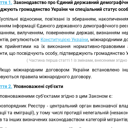
ття 1.
Законодавство про Єдиний державний демографічний
рджують громадянство України чи спеціальний статус осо
Суспільні відносини, пов'язані із збиранням, накопичення
нням інформації Єдиного державного демографічного реєст
ланням, вилученням, поверненням державі, визнанням н
нтів, регулюються
Конституцією України
, міжнародними до
ж прийнятими на їх виконання нормативно-правовими а
ти, що посвідчують особу, підтверджують громадянство Ук
( Частина перша статті 1 із змінами, внесеними згідно
Якщо міжнародним договором України встановлено інші
овуються правила міжнародного договору.
ття 2.
Уповноважені суб'єкти
Уповноваженими суб'єктами згідно з цим Законом є:
розпорядник Реєстру - центральний орган виконавчої влад
ації та еміграції), у тому числі протидії нелегальній (незако
в та інших визначених законодавством категорій мігрантів