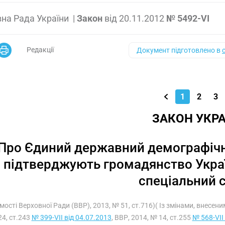
на Рада України
|
Закон
від
20.11.2012
№ 5492-VI
Редакції
Документ підготовлено в
1
2
3
ЗАКОН УКРА
Про Єдиний державний демографічн
підтверджують громадянство Україн
спеціальний 
мості Верховної Ради (ВВР), 2013, № 51, ст.716)( Із змінами, внесен
4, ст.243
№ 399-VII від 04.07.2013
, ВВР, 2014, № 14, ст.255
№ 568-VII