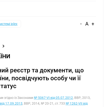
-
A
+
системі iplex
ЇНИ
ий реєстр та документи, що
и, посвідчують особу чи її
статус
ими згідно із Законами
№ 5067-VI від 05.07.2012
, ВВР, 2013,
 від 17.09.2013
, ВВР, 2014, № 20-21, ст.733
№ 1262-VII від