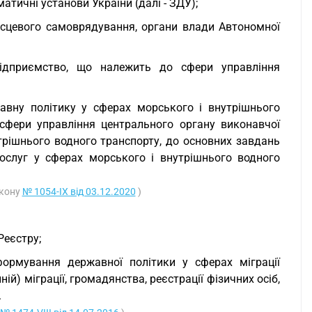
атичні установи України (далі - ЗДУ);
місцевого самоврядування, органи влади Автономної
підприємство, що належить до сфери управління
авну політику у сферах морського і внутрішнього
сфери управління центрального органу виконавчої
трішнього водного транспорту, до основних завдань
послуг у сферах морського і внутрішнього водного
акону
№ 1054-IX від 03.12.2020
)
Реєстру;
ормування державної політики у сферах міграції
нній) міграції, громадянства, реєстрації фізичних осіб,
.