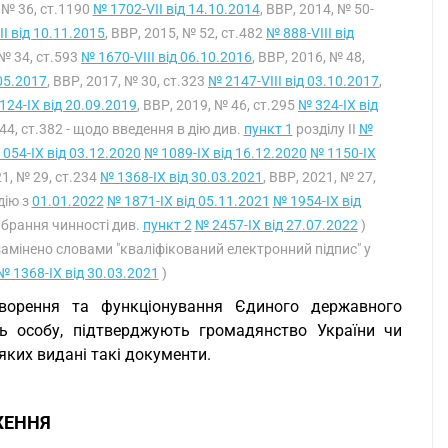
, № 36, ст.1190
№ 1702-VII від 14.10.2014
, ВВР, 2014, № 50-
II від 10.11.2015
, ВВР, 2015, № 52, ст.482
№ 888-VIII від
 № 34, ст.593
№ 1670-VIII від 06.10.2016
, ВВР, 2016, № 48,
.05.2017
, ВВР, 2017, № 30, ст.323
№ 2147-VIII від 03.10.2017
,
124-IX від 20.09.2019
, ВВР, 2019, № 46, ст.295
№ 324-IX від
 44, ст.382 - щодо введення в дію див.
пункт 1
розділу II
№
054-IX від 03.12.2020
№ 1089-IX від 16.12.2020
№ 1150-IX
21, № 29, ст.234
№ 1368-IX від 30.03.2021
, ВВР, 2021, № 27,
дію з
01.01.2022
№ 1871-IX від 05.11.2021
№ 1954-IX від
брання чинності див.
пункт 2
№ 2457-IX від 27.07.2022
)
 замінено словами "кваліфікований електронний підпис" у
№ 1368-IX від 30.03.2021
)
творення та функціонування Єдиного державного
ть особу, підтверджують громадянство України чи
 яких видані такі документи.
ЖЕННЯ