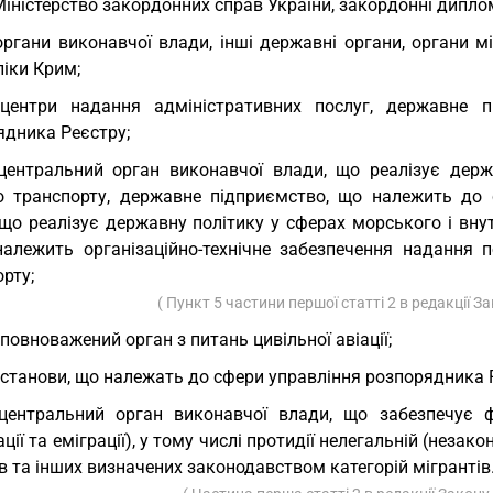
Міністерство закордонних справ України, закордонні диплом
органи виконавчої влади, інші державні органи, органи 
іки Крим;
 центри надання адміністративних послуг, державне 
ядника Реєстру;
центральний орган виконавчої влади, що реалізує держ
о транспорту, державне підприємство, що належить до 
 що реалізує державну політику у сферах морського і вну
належить організаційно-технічне забезпечення надання 
рту;
( Пункт 5 частини першої статті 2 в редакції З
уповноважений орган з питань цивільної авіації;
установи, що належать до сфери управління розпорядника 
центральний орган виконавчої влади, що забезпечує ф
ації та еміграції), у тому числі протидії нелегальній (незако
в та інших визначених законодавством категорій мігрантів