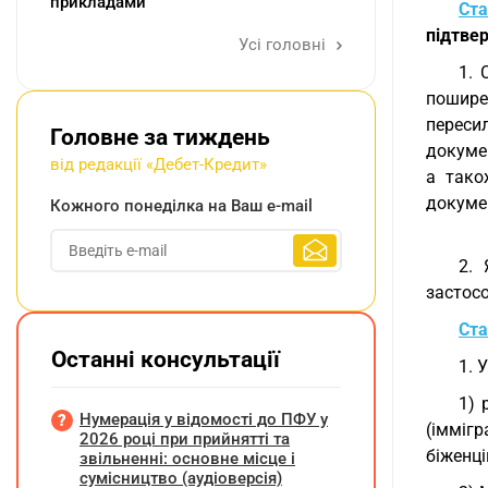
прикладами
Ста
підтве
Усі головні
1. 
пошире
переси
Головне за тиждень
докуме
від редакції «Дебет-Кредит»
а тако
докумен
Кожного понеділка на Ваш e-mail
2. 
застос
Ста
Останні консультації
1. 
1) 
Нумерація у відомості до ПФУ у
(іммігр
2026 році при прийнятті та
біженці
звільненні: основне місце і
сумісництво (аудіоверсія)