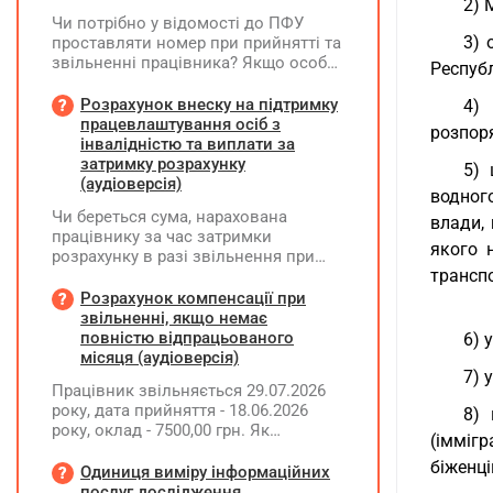
2) 
Чи потрібно у відомості до ПФУ
3) 
проставляти номер при прийнятті та
звільненні працівника? Якщо особа
Республ
одночасно працювала за основним
місцем роботи та за сумісництвом,
Розрахунок внеску на підтримку
4)
чи рахується це як два роботодавці?
працевлаштування осіб з
розпор
інвалідністю та виплати за
затримку розрахунку
5) 
(аудіоверсія)
водног
Чи береться сума, нарахована
влади,
працівнику за час затримки
якого 
розрахунку в разі звільнення при
транспо
обчсиленні середньомісячної
заробітної плати (винагороди), для
Розрахунок компенсації при
розрахунку внеску на підтримку
звільненні, якщо немає
працевлаштування осіб з
повністю відпрацьованого
6) 
інвалідністю?
місяця (аудіоверсія)
7) 
Працівник звільняється 29.07.2026
року, дата прийняття - 18.06.2026
8) 
року, оклад - 7500,00 грн. Як
(іммігр
розрахувати компенсацію трьох
біженці
невикористаних днів відпустки при
Одиниця виміру інформаційних
звільненні?
послуг дослідження