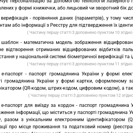
ечує персоналізацію за допомогою технологій лазерного г
лених у формі книжечки, або лицьовий чи зворотний бік до
 верифікація - порівняння даних (параметрів), у тому чис
там або інформації з Реєстру для підтвердження їх іденти
( Частину першу статті 3 доповнено пунктом 10 згідно
 шаблон - математична модель зображення відцифровани
не відтворення отриманих відцифрованих відбитків паль
тання у національній системі біометричної верифікації та і
( Частину першу статті 3 доповнено пунктом 11 згідно
 е-паспорт - паспорт громадянина України у формі елек
ті громадянина України у формі картки, оформленому з
ікатором (QR-кодом, штрих-кодом, цифровим кодом), а так
( Частину першу статті 3 доповнено пунктом 12 згідн
 е-паспорт для виїзду за кордон - паспорт громадянина 
аження інформації, що міститься у паспорті громадянина 
у, разом з унікальним електронним ідентифікатором (
ації про місце проживання та податковий номер (реєстрац