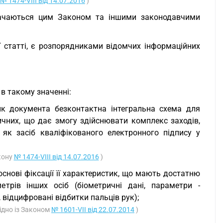
№ 1474-VIII від 14.07.2016
)
значаються цим Законом та іншими законодавчими
ї статті, є розпорядниками відомчих інформаційних
в такому значенні:
нк документа безконтактна інтегральна схема для
ичних, що дає змогу здійснювати комплекс заходів,
як засіб кваліфікованого електронного підпису у
акону
№ 1474-VIII від 14.07.2016
)
 основі фіксації її характеристик, що мають достатню
етрів інших осіб (біометричні дані, параметри -
відцифровані відбитки пальців рук);
гідно із Законом
№ 1601-VII від 22.07.2014
)