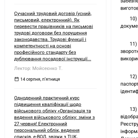
забезп
виготов
Сучасний трудовий договір (усний,
10)
письмовий, електронний). Як
докумен
перевести працівників на письмові
трудові договори без порушення
законодавства. Трудові функції і
11)
компетентності на основі
зворот
професійного стандарту без
викорис
дублювання посадової інструкції...
Лектор: Мойсеєнко Т.
12)
14 серпня, пʼятниця
паспор
ідентиф
Одноденний практичний курс
підвищення кваліфікації щодо
13)
військового обліку «Організація та
відобр
ведення військового обліку: зміни з
27 червня! Електронний
Реєстр
персональний облік, ведення
інформ
списків, е-ВОД, звірки з ТЦК,