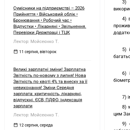
3) 
Сумісники на підприємстві – 2026
викорис
Прийняття • Військовий облік •
4) 
Бронювання • Робочий час •
прожив
Відпустки • Лікарняні • Звільнення.
Перевірки Держпраці і ТЦК
додатко
Лектор: Мойсеєнко Т.
5) 
11 серпня, вівторок
багатьо
Великі зарплатні зміни! Зарплатна
6) 
Звітність по-новому з липня! Нова
біометр
Звітність по квоті 4% та внеску за її
невиконання! Зміни Середня
зарплата: критичність, лікарняні,
7) 
відпускні. ЄСВ, ПДФО, індексація
зарплати
8) 
цим Зак
Лектор: Мойсеєнко Т.
9) 
12 серпня, середа