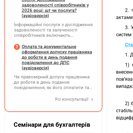
задоволеності співробітників у
2. 
2026 році: шт чи послуга?
(аудіоверсія)
актами 
Інформаційні послуги з дослідження
3. 
задоволеності та залученості
систем
співробітників включають
підготовку дослідного
Ста
повідомлення, проведення
Оплата та документальне
опитування через EngageQ та
оформлення допуску працівника
1. 
електронну пошту, підтримку
до роботи в день подання
учасників і передачу результатів. Яку
повідомлення до ДПС
1) 
одиницю виміру коректніше
(аудіоверсія)
внесен
застосовувати — «шт» чи «послуга»?
Чи правомірний допуск працівника
пов’яз
до роботи в день подання
випадк
повідомлення, як його оплатити та
зафіксувати?
Усі консультації
2) 
стабіл
відцифр
Семінари для бухгалтерів