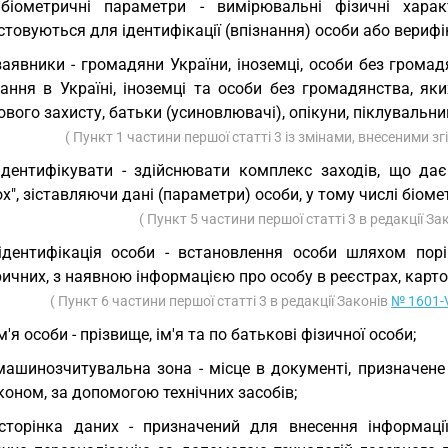
біометричні параметри - вимірювальні фізичні харак
товуються для ідентифікації (впізнання) особи або верифік
заявники - громадяни України, іноземці, особи без грома
ання в Україні, іноземці та особи без громадянства, як
вого захисту, батьки (усиновлювачі), опікуни, піклувальни
( Пункт 1 частини першої статті 3 із змінами, внесеними з
ідентифікувати - здійснювати комплекс заходів, що д
х", зіставляючи дані (параметри) особи, у тому числі біоме
( Пункт 5 частини першої статті 3 в редакції З
ідентифікація особи - встановлення особи шляхом порі
ичних, з наявною інформацією про особу в реєстрах, карто
( Пункт 6 частини першої статті 3 в редакції Законів
№ 1601-V
ім'я особи - прізвище, ім'я та по батькові фізичної особи;
машинозчитувальна зона - місце в документі, призначене
оном, за допомогою технічних засобів;
сторінка даних - призначений для внесення інформаці