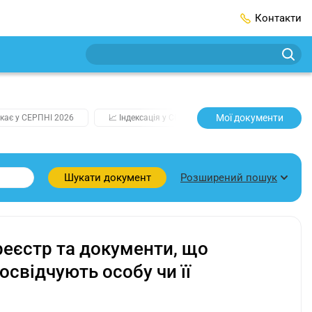
Контакти
Мої документи
кає у СЕРПНІ 2026
📈 Індексація у СЕРПНІ
2️⃣0️⃣2️⃣7️⃣ Усі клю
Розширений пошук
Шукати документ
еєстр та документи, що
свідчують особу чи її