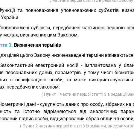
( Частина перша статті 2 в редакції Закону
Функції та повноваження уповноважених суб'єктів ви
України.
Уповноважені суб'єкти, передбачені частиною першою ціє
 у межах, визначених цим Законом.
ття 3.
Визначення термінів
Для цілей цього Закону нижченаведені терміни вживаються 
безконтактний електронний носій - імплантована у бла
ня персональних даних, параметрів, у тому числі біометр
аних з верифікацією особи, та може використовуватися 
ах, передбачених законом;
( Пункт 1 частини першої статті 3 в редакції З
біометричні дані - сукупність даних про особу, зібраних на
ьність та істотно відрізняються від аналогічних парам
ований підпис особи, відцифрований образ обличчя особи, 
( Пункт 2 частини першої статті 3 із змінами, внесеними з