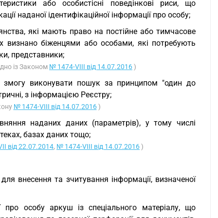
теристики або особистісні поведінкові риси, що
ації наданої ідентифікаційної інформації про особу;
дянства, які мають право на постійне або тимчасове
их визнано біженцями або особами, які потребують
ки, представники;
гідно із Законом
№ 1474-VIII від 14.07.2016
)
ає змогу виконувати пошук за принципом "один до
тричні, з інформацією Реєстру;
акону
№ 1474-VIII від 14.07.2016
)
вняння наданих даних (параметрів), у тому числі
теках, базах даних тощо;
II від 22.07.2014
,
№ 1474-VIII від 14.07.2016
)
 для внесення та зчитування інформації, визначеної
ї про особу аркуш із спеціального матеріалу, що