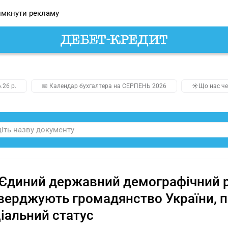
мкнути рекламу
.26 р.
📅 Календар бухгалтера на СЕРПЕНЬ 2026
☀️Що нас че
Єдиний державний демографічний р
верджують громадянство України, по
іальний статус