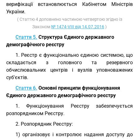
верифікації встановлюється Кабінетом Міністрів
України.
( Статтю 4 доповнено частиною четвертою згідно із
Законом
№ 1474-VIII від 14.07.2016
)
Стаття 5.
Структура Єдиного державного
демографічного реєстру
1. Реєстр є функціонально єдиною системою, що
складається з головного та резервного
обчислювальних центрів і вузлів уповноважених
суб'єктів.
Стаття 6.
Основні принципи функціонування
Єдиного державного демографічного реєстру
1. Функціонування Реєстру забезпечується
розпорядником Реєстру.
2. Розпорядник Реєстру:
1) організовує і контролює надання доступу до