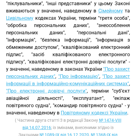
"піклувальники", "інші представники" у цьому Законі
вживаються у значенні, наведеному в
Сімейному
та
Цивільному
кодексах України, терміни "третя особа",
"обробка персональних даних", "знеособлення
персональних даних", "персональні дані",
"інформація", "безпека інформації", "інформація з
обмеженим доступом", "кваліфікований електронний
підпис", "засіб кваліфікованого електронного
підпису", "кваліфіковані електронні довірчі послуги" -
у значенні, наведеному в законах України
"Про захист
персональних даних"
,
"Про інформацію"
,
"Про захист
інформації в інформаційно-комунікаційних системах"
,
"Про електронні довірчі послуги"
, терміни "суб’єкт
авіаційної діяльності", "експлуатант", "екіпаж
повітряного судна", "командир повітряного судна" - у
значенні, наведеному в
Повітряному кодексі України
.
( Частина друга статті 3 в редакції Закону
№ 1474-VIII
від 14.07.2016
; із змінами, внесеними згідно із
Законами
№ 1089-IX від 16.12.2020
,
№ 1368-IX від