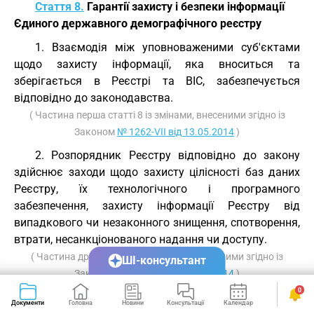
Стаття 8.
Гарантії захисту і безпеки інформації
Єдиного державного демографічного реєстру
1. Взаємодія між уповноваженими суб'єктами
щодо захисту інформації, яка вноситься та
зберігається в Реєстрі та ВІС, забезпечується
відповідно до законодавства.
( Частина перша статті 8 із змінами, внесеними згідно із
Законом
№ 1262-VII від 13.05.2014
)
2. Розпорядник Реєстру відповідно до закону
здійснює заходи щодо захисту цілісності баз даних
Реєстру, їх технологічного і програмного
забезпечення, захисту інформації Реєстру від
випадкового чи незаконного знищення, спотворення,
втрати, несанкціонованого надання чи доступу.
( Частина друга статті 8 із змінами, внесеними згідно із
ШІ-консультант
Законом
№ 1262-VII від 13.05.2014
)
0
3. Внесена до Реєстру інформація є
Документи
Головна
Новини
Консультації
Календар
Сервіси
конфіденційною. Нерозголошення конфіденційної