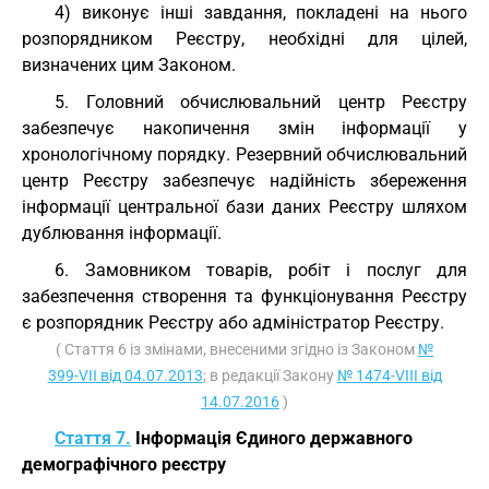
4) виконує інші завдання, покладені на нього
розпорядником Реєстру, необхідні для цілей,
визначених цим Законом.
5. Головний обчислювальний центр Реєстру
забезпечує накопичення змін інформації у
хронологічному порядку. Резервний обчислювальний
центр Реєстру забезпечує надійність збереження
інформації центральної бази даних Реєстру шляхом
дублювання інформації.
6. Замовником товарів, робіт і послуг для
забезпечення створення та функціонування Реєстру
є розпорядник Реєстру або адміністратор Реєстру.
( Стаття 6 із змінами, внесеними згідно із Законом
№
399-VII від 04.07.2013
; в редакції Закону
№ 1474-VIII від
14.07.2016
)
Стаття 7.
Інформація Єдиного державного
демографічного реєстру