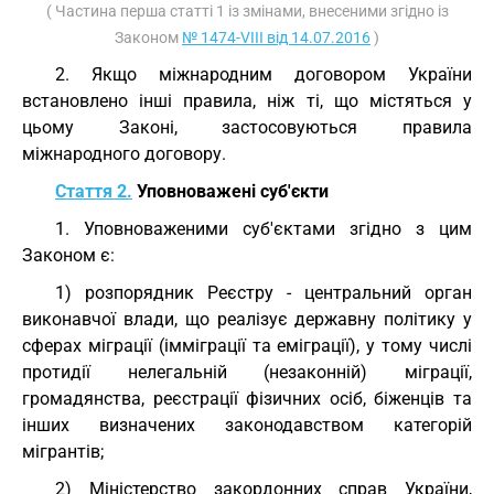
( Частина перша статті 1 із змінами, внесеними згідно із
Законом
№ 1474-VIII від 14.07.2016
)
2. Якщо міжнародним договором України
встановлено інші правила, ніж ті, що містяться у
цьому Законі, застосовуються правила
міжнародного договору.
Стаття 2.
Уповноважені суб'єкти
1. Уповноваженими суб'єктами згідно з цим
Законом є:
1) розпорядник Реєстру - центральний орган
виконавчої влади, що реалізує державну політику у
сферах міграції (імміграції та еміграції), у тому числі
протидії нелегальній (незаконній) міграції,
громадянства, реєстрації фізичних осіб, біженців та
інших визначених законодавством категорій
мігрантів;
2) Міністерство закордонних справ України,