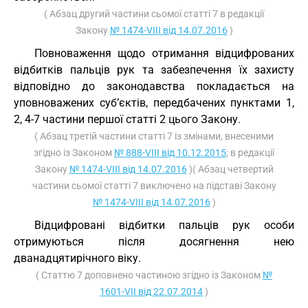
( Абзац другий частини сьомої статті 7 в редакції
Закону
№ 1474-VIII від 14.07.2016
)
Повноваження щодо отримання відцифрованих
відбитків пальців рук та забезпечення їх захисту
відповідно до законодавства покладається на
уповноважених суб’єктів, передбачених пунктами 1,
2, 4-7 частини першої статті 2 цього Закону.
( Абзац третій частини статті 7 із змінами, внесеними
згідно із Законом
№ 888-VIII від 10.12.2015
; в редакції
Закону
№ 1474-VIII від 14.07.2016
)( Абзац четвертий
частини сьомої статті 7 виключено на підставі Закону
№ 1474-VIII від 14.07.2016
)
Відцифровані відбитки пальців рук особи
отримуються після досягнення нею
дванадцятирічного віку.
( Статтю 7 доповнено частиною згідно із Законом
№
1601-VII від 22.07.2014
)