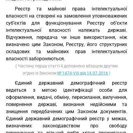
Реєстр та майнові права інтелектуальної
власності на створені на замовлення уповноважених
суб’єктів для функціонування Реєстру об’єкти
інтелектуальної власності належать державі.
Відчуження, передача чи інше використання, ніж
визначено цим Законом, Реєстру, його структурних
складових та майнових прав інтелектуальної
власності забороняються.
( Частину першу статті 4 доповнено абзацом другим
згідно із Законом
№ 1474-VIII від 14.07.2016
)
Єдиний державний демографічний реєстр
ведеться з метою ідентифікації особи для
оформлення, видачі, обміну, пересилання, вилучення,
повернення державі, визнання недійсними та
знищення передбачених цим Законом документів.
Єдиний державний демографічний реєстр у межах,
визначених законодавством про свободу
пересування та вільний вибір місця проживання,