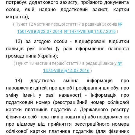
потребує додаткового захисту, проїзного документа
особи, якій надано додатковий захист, картки
мігранта);
( Пункт 12 частини першої статті 7 в редакції Законів
№
1601-VII від 22.07.2014
,
№ 1474-VIII від 14.07.2016
)
13) за згодою особи - відцифровані відбитки
пальців рук особи (у разі оформлення паспорта
громадянина України);
( Пункт 13 частини першої статті 7 в редакції Закону
№
1474-VIII від 14.07.2016
)
14) додаткова змінна інформація про
народження дітей, про шлюб і розірвання шлюбу, про
зміну імені, у разі наявності - інформація про
податковий номер (реєстраційний номер облікової
картки платників податків з Державного реєстру
фізичних осіб - платників податків) або повідомлення
про відмову від прийняття реєстраційного номера
облікової картки платника податків (для фізичних