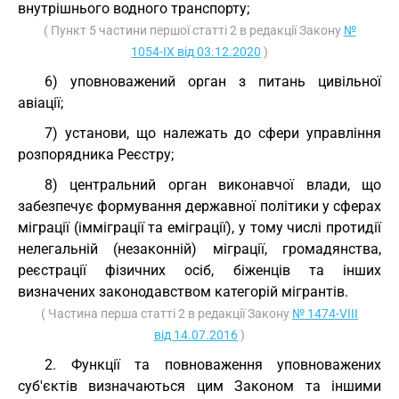
внутрішнього водного транспорту;
( Пункт 5 частини першої статті 2 в редакції Закону
№
1054-IX від 03.12.2020
)
6) уповноважений орган з питань цивільної
авіації;
7) установи, що належать до сфери управління
розпорядника Реєстру;
8) центральний орган виконавчої влади, що
забезпечує формування державної політики у сферах
міграції (імміграції та еміграції), у тому числі протидії
нелегальній (незаконній) міграції, громадянства,
реєстрації фізичних осіб, біженців та інших
визначених законодавством категорій мігрантів.
( Частина перша статті 2 в редакції Закону
№ 1474-VIII
від 14.07.2016
)
2. Функції та повноваження уповноважених
суб'єктів визначаються цим Законом та іншими