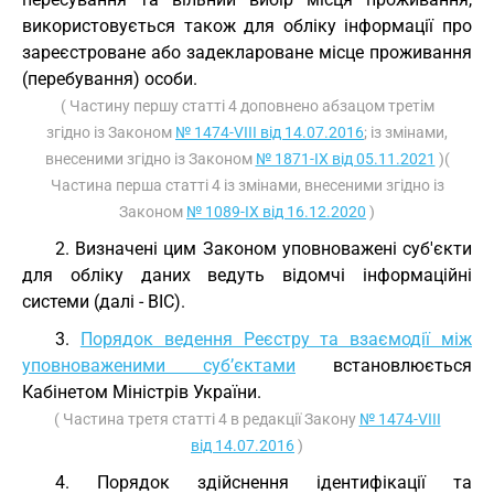
використовується також для обліку інформації про
зареєстроване або задеклароване місце проживання
(перебування) особи.
( Частину першу статті 4 доповнено абзацом третім
згідно із Законом
№ 1474-VIII від 14.07.2016
; із змінами,
внесеними згідно із Законом
№ 1871-IX від 05.11.2021
)(
Частина перша статті 4 із змінами, внесеними згідно із
Законом
№ 1089-IX від 16.12.2020
)
2. Визначені цим Законом уповноважені суб'єкти
для обліку даних ведуть відомчі інформаційні
системи (далі - ВІС).
3.
Порядок ведення Реєстру та взаємодії між
уповноваженими суб’єктами
встановлюється
Кабінетом Міністрів України.
( Частина третя статті 4 в редакції Закону
№ 1474-VIII
від 14.07.2016
)
4. Порядок здійснення ідентифікації та