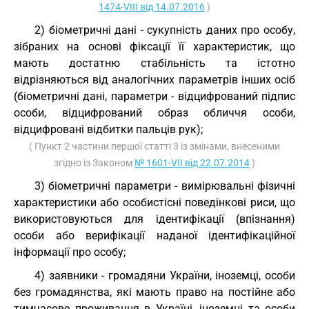
1474-VIII від 14.07.2016
)
2) біометричні дані - сукупність даних про особу,
зібраних на основі фіксації її характеристик, що
мають достатню стабільність та істотно
відрізняються від аналогічних параметрів інших осіб
(біометричні дані, параметри - відцифрований підпис
особи, відцифрований образ обличчя особи,
відцифровані відбитки пальців рук);
( Пункт 2 частини першої статті 3 із змінами, внесеними
згідно із Законом
№ 1601-VII від 22.07.2014
)
3) біометричні параметри - вимірювальні фізичні
характеристики або особистісні поведінкові риси, що
використовуються для ідентифікації (впізнання)
особи або верифікації наданої ідентифікаційної
інформації про особу;
4) заявники - громадяни України, іноземці, особи
без громадянства, які мають право на постійне або
тимчасове проживання в Україні, іноземці та особи