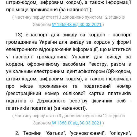
штрих-кодом, цифровим кодом), а також інформації
про місце проживання (за наявності);
( Частину першу статті 3 доповнено пунктом 12 згідно із
Законом
№ 1368-IX від 30.03.2021
)
13) е-паспорт для виїзду за кордон - паспорт
громадянина України для виїзду за кордон у формі
електронного відображення інформації, що міститься
у паспорті громадянина України для виїзду за
кордон, оформленому засобами Реєстру, разом з
унікальним електронним ідентифікатором (QR-кодом,
штрих-кодом, цифровим кодом), а також інформації
про місце проживання та податковий номер
(реєстраційний номер облікової картки платників
податків з Державного реєстру фізичних осіб -
платників податків) (за наявності).
( Частину першу статті 3 доповнено пунктом 12 згідно із
Законом
№ 1368-IX від 30.03.2021
)
2. Терміни "батьки", "усиновлювачі", "опікуни",