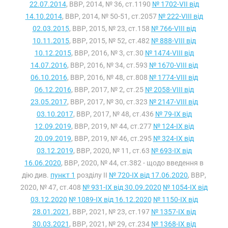
22.07.2014
, ВВР, 2014, № 36, ст.1190
№ 1702-VII від
14.10.2014
, ВВР, 2014, № 50-51, ст.2057
№ 222-VIII від
02.03.2015
, ВВР, 2015, № 23, ст.158
№ 766-VIII від
10.11.2015
, ВВР, 2015, № 52, ст.482
№ 888-VIII від
10.12.2015
, ВВР, 2016, № 3, ст.30
№ 1474-VIII від
14.07.2016
, ВВР, 2016, № 34, ст.593
№ 1670-VIII від
06.10.2016
, ВВР, 2016, № 48, ст.808
№ 1774-VIII від
06.12.2016
, ВВР, 2017, № 2, ст.25
№ 2058-VIII від
23.05.2017
, ВВР, 2017, № 30, ст.323
№ 2147-VIII від
03.10.2017
, ВВР, 2017, № 48, ст.436
№ 79-IX від
12.09.2019
, ВВР, 2019, № 44, ст.277
№ 124-IX від
20.09.2019
, ВВР, 2019, № 46, ст.295
№ 324-IX від
03.12.2019
, ВВР, 2020, № 11, ст.63
№ 693-IX від
16.06.2020
, ВВР, 2020, № 44, ст.382 - щодо введення в
дію див.
пункт 1
розділу II
№ 720-IX від 17.06.2020
, ВВР,
2020, № 47, ст.408
№ 931-IX від 30.09.2020
№ 1054-IX від
03.12.2020
№ 1089-IX від 16.12.2020
№ 1150-IX від
28.01.2021
, ВВР, 2021, № 23, ст.197
№ 1357-IX від
30.03.2021
, ВВР, 2021, № 29, ст.234
№ 1368-IX від