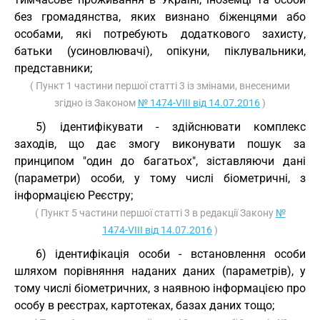
без громадянства, яких визнано біженцями або
особами, які потребують додаткового захисту,
батьки (усиновлювачі), опікуни, піклувальники,
представники;
( Пункт 1 частини першої статті 3 із змінами, внесеними
згідно із Законом
№ 1474-VIII від 14.07.2016
)
5) ідентифікувати - здійснювати комплекс
заходів, що дає змогу виконувати пошук за
принципом "один до багатьох", зіставляючи дані
(параметри) особи, у тому числі біометричні, з
інформацією Реєстру;
( Пункт 5 частини першої статті 3 в редакції Закону
№
1474-VIII від 14.07.2016
)
6) ідентифікація особи - встановлення особи
шляхом порівняння наданих даних (параметрів), у
тому числі біометричних, з наявною інформацією про
особу в реєстрах, картотеках, базах даних тощо;