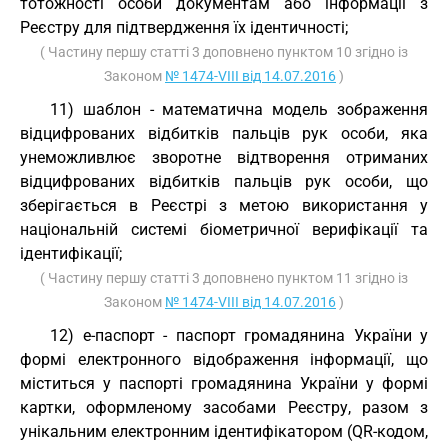
тотожності особи документам або інформації з
Реєстру для підтвердження їх ідентичності;
( Частину першу статті 3 доповнено пунктом 10 згідно із
Законом
№ 1474-VIII від 14.07.2016
)
11) шаблон - математична модель зображення
відцифрованих відбитків пальців рук особи, яка
унеможливлює зворотне відтворення отриманих
відцифрованих відбитків пальців рук особи, що
зберігається в Реєстрі з метою використання у
національній системі біометричної верифікації та
ідентифікації;
( Частину першу статті 3 доповнено пунктом 11 згідно із
Законом
№ 1474-VIII від 14.07.2016
)
12) е-паспорт - паспорт громадянина України у
формі електронного відображення інформації, що
міститься у паспорті громадянина України у формі
картки, оформленому засобами Реєстру, разом з
унікальним електронним ідентифікатором (QR-кодом,