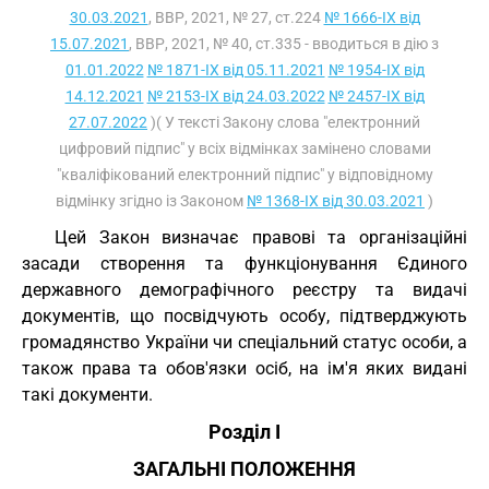
30.03.2021
, ВВР, 2021, № 27, ст.224
№ 1666-IX від
15.07.2021
, ВВР, 2021, № 40, ст.335 - вводиться в дію з
01.01.2022
№ 1871-IX від 05.11.2021
№ 1954-IX від
14.12.2021
№ 2153-IX від 24.03.2022
№ 2457-IX від
27.07.2022
)( У тексті Закону слова "електронний
цифровий підпис" у всіх відмінках замінено словами
"кваліфікований електронний підпис" у відповідному
відмінку згідно із Законом
№ 1368-IX від 30.03.2021
)
Цей Закон визначає правові та організаційні
засади створення та функціонування Єдиного
державного демографічного реєстру та видачі
документів, що посвідчують особу, підтверджують
громадянство України чи спеціальний статус особи, а
також права та обов'язки осіб, на ім'я яких видані
такі документи.
Розділ I
ЗАГАЛЬНІ ПОЛОЖЕННЯ