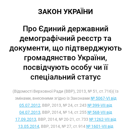
ЗАКОН УКРАЇНИ
Про Єдиний державний
демографічний реєстр та
документи, що підтверджують
громадянство України,
посвідчують особу чи її
спеціальний статус
(Відомості Верховної Ради (ВВР), 2013, № 51, ст.716)( Із
змінами, внесеними згідно із Законами
№ 5067-VI від
05.07.2012
, ВВР, 2013, № 24, ст.243
№ 399-VII від
04.07.2013
, ВВР, 2014, № 14, ст.255
№ 568-VII від
17.09.2013
, ВВР, 2014, № 20-21, ст.733
№ 1262-VII від
13.05.2014
, ВВР, 2014, № 27, ст.914
№ 1601-VII від