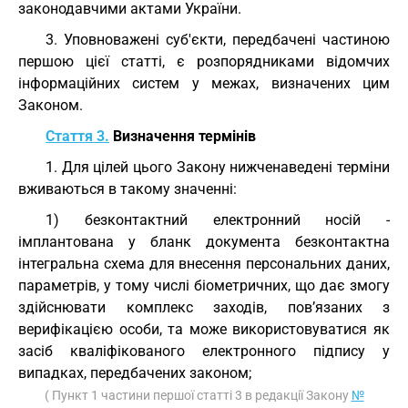
законодавчими актами України.
3. Уповноважені суб'єкти, передбачені частиною
першою цієї статті, є розпорядниками відомчих
інформаційних систем у межах, визначених цим
Законом.
Стаття 3.
Визначення термінів
1. Для цілей цього Закону нижченаведені терміни
вживаються в такому значенні:
1) безконтактний електронний носій -
імплантована у бланк документа безконтактна
інтегральна схема для внесення персональних даних,
параметрів, у тому числі біометричних, що дає змогу
здійснювати комплекс заходів, пов’язаних з
верифікацією особи, та може використовуватися як
засіб кваліфікованого електронного підпису у
випадках, передбачених законом;
( Пункт 1 частини першої статті 3 в редакції Закону
№