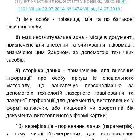
( Пункт 6 частини першої статті 3 в редакції Законів
№
1601-VII від 22.07.2014
,
№ 1474-VIII від 14.07.2016
)
7) ім'я особи - прізвище, ім'я та по батькові
фізичної особи;
8) машинозчитувальна зона - місце в документі,
призначене для внесення та зчитування інформації,
визначеної цим Законом, за допомогою технічних
засобів;
9) сторінка даних - призначений для внесення
інформації про особу аркуш із спеціального
матеріалу, що забезпечує персоналізацію за
допомогою технологій лазерного гравіювання та
лазерної перфорації для документів, виготовлених у
формі книжечки, або лицьовий чи зворотний бік
документа, виготовленого у формі картки;
10) верифікація - порівняння даних (параметрів),
у тому числі біометричних, для встановлення