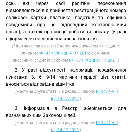
осіб, які через свої релігійні переконання
відмовляються від прийняття реєстраційного номера
облікової картки платника податків та офіційно
повідомили про це відповідний контролюючий
орган), а також про місце роботи та посаду (у разі
оформлення посвідчення члена екіпажу).
( Частину першу статті 7 доповнено пунктом 14 згідно із
Законом
№ 1474-VIII від 14.07.2016
; із змінами,
внесеними згідно із Законом
№ 1871-IX від 05.11.2021
)
2. У разі відсутності інформації, передбаченої
пунктами 3, 6, 9-14 частини першої цієї статті,
вноситься відповідна відмітка.
( Частина друга статті 7 в редакції Закону
№ 1474-VIII
від 14.07.2016
)
3. Інформація в Реєстрі зберігається для
визначених цим Законом цілей.
( Частина третя статті 7 в редакції Закону
№ 1474-VIII
від 14.07.2016
)