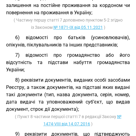
залишення на постійне проживання за кордоном чи
повернення на проживання в Україну;
( Частину першу статті 7 доповнено пунктом 5-2 згідно
із Законом
№ 1871-IX від 05.11.2021
)
6) відомості про батьків (усиновлювачів),
опікунів, піклувальників та інших представників;
7) відомості про громадянство або його
відсутність та підстави набуття громадянства
України;
8) реквізити документів, виданих особі засобами
Реєстру, а також документів, на підставі яких видані
такі документи (тип, назва документа, серія, номер,
дата видачі та уповноважений суб’єкт, що видав
документ, строк дії документа);
( Пункт 8 частини першої статті 7 в редакції Закону
№
1474-VIII від 14.07.2016
)
9) реквізити документів, що підтверджують