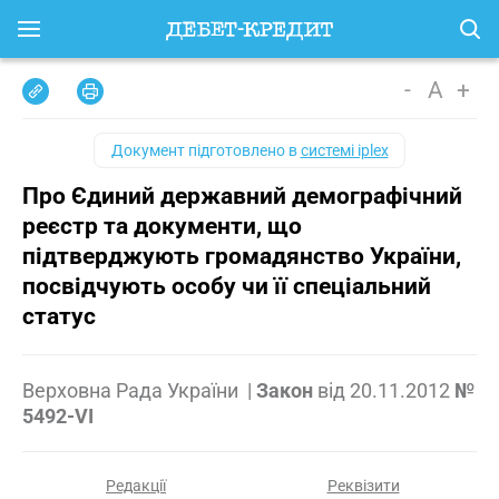
-
A
+
Документ підготовлено в
системі iplex
Про Єдиний державний демографічний
реєстр та документи, що
підтверджують громадянство України,
посвідчують особу чи її спеціальний
статус
Верховна Рада України
|
Закон
від
20.11.2012
№
5492-VI
Редакції
Реквізити