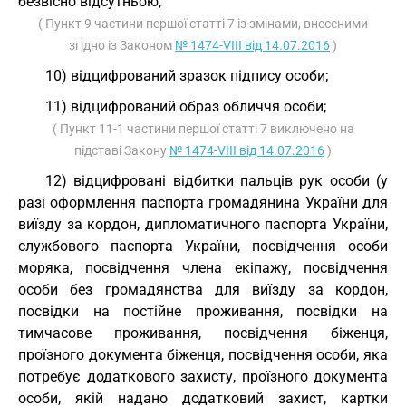
безвісно відсутньою;
( Пункт 9 частини першої статті 7 із змінами, внесеними
згідно із Законом
№ 1474-VIII від 14.07.2016
)
10) відцифрований зразок підпису особи;
11) відцифрований образ обличчя особи;
( Пункт 11-1 частини першої статті 7 виключено на
підставі Закону
№ 1474-VIII від 14.07.2016
)
12) відцифровані відбитки пальців рук особи (у
разі оформлення паспорта громадянина України для
виїзду за кордон, дипломатичного паспорта України,
службового паспорта України, посвідчення особи
моряка, посвідчення члена екіпажу, посвідчення
особи без громадянства для виїзду за кордон,
посвідки на постійне проживання, посвідки на
тимчасове проживання, посвідчення біженця,
проїзного документа біженця, посвідчення особи, яка
потребує додаткового захисту, проїзного документа
особи, якій надано додатковий захист, картки