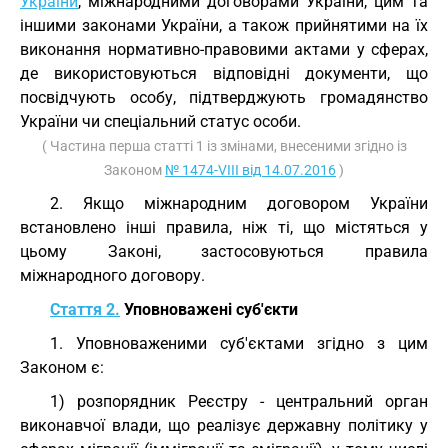
України
, міжнародними договорами України, цим та
іншими законами України, а також прийнятими на їх
виконання нормативно-правовими актами у сферах,
де використовуються відповідні документи, що
посвідчують особу, підтверджують громадянство
України чи спеціальний статус особи.
( Частина перша статті 1 із змінами, внесеними згідно із
Законом
№ 1474-VIII від 14.07.2016
)
2. Якщо міжнародним договором України
встановлено інші правила, ніж ті, що містяться у
цьому Законі, застосовуються правила
міжнародного договору.
Стаття 2.
Уповноважені суб'єкти
1. Уповноваженими суб'єктами згідно з цим
Законом є:
1) розпорядник Реєстру - центральний орган
виконавчої влади, що реалізує державну політику у