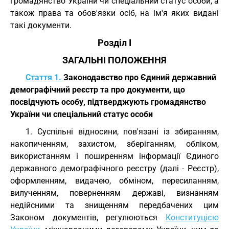
громадянство України чи спеціальний статус особи, а
також права та обов'язки осіб, на ім'я яких видані
такі документи.
Розділ I
ЗАГАЛЬНІ ПОЛОЖЕННЯ
Стаття 1.
Законодавство про Єдиний державний
демографічний реєстр та про документи, що
посвідчують особу, підтверджують громадянство
України чи спеціальний статус особи
1. Суспільні відносини, пов'язані із збиранням,
накопиченням, захистом, зберіганням, обліком,
використанням і поширенням інформації Єдиного
державного демографічного реєстру (далі - Реєстр),
оформленням, видачею, обміном, пересиланням,
вилученням, поверненням державі, визнанням
недійсними та знищенням передбачених цим
Законом документів, регулюються
Конституцією