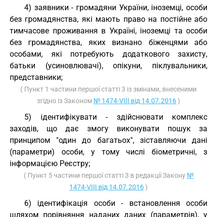
4) заявники - громадяни України, іноземці, особи
без громадянства, які мають право на постійне або
тимчасове проживання в Україні, іноземці та особи
без громадянства, яких визнано біженцями або
особами, які потребують додаткового захисту,
батьки (усиновлювачі), опікуни, піклувальники,
представники;
( Пункт 1 частини першої статті 3 із змінами, внесеними
згідно із Законом
№ 1474-VIII від 14.07.2016
)
5) ідентифікувати - здійснювати комплекс
заходів, що дає змогу виконувати пошук за
принципом "один до багатьох", зіставляючи дані
(параметри) особи, у тому числі біометричні, з
інформацією Реєстру;
( Пункт 5 частини першої статті 3 в редакції Закону
№
1474-VIII від 14.07.2016
)
6) ідентифікація особи - встановлення особи
шляхом порівняння наданих даних (параметрів), у