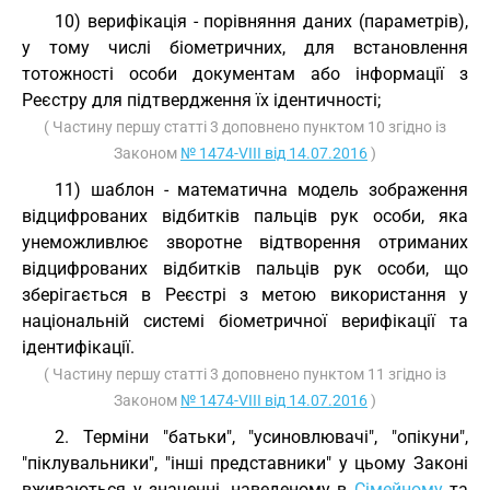
10) верифікація - порівняння даних (параметрів),
у тому числі біометричних, для встановлення
тотожності особи документам або інформації з
Реєстру для підтвердження їх ідентичності;
( Частину першу статті 3 доповнено пунктом 10 згідно із
Законом
№ 1474-VIII від 14.07.2016
)
11) шаблон - математична модель зображення
відцифрованих відбитків пальців рук особи, яка
унеможливлює зворотне відтворення отриманих
відцифрованих відбитків пальців рук особи, що
зберігається в Реєстрі з метою використання у
національній системі біометричної верифікації та
ідентифікації.
( Частину першу статті 3 доповнено пунктом 11 згідно із
Законом
№ 1474-VIII від 14.07.2016
)
2. Терміни "батьки", "усиновлювачі", "опікуни",
"піклувальники", "інші представники" у цьому Законі
вживаються у значенні, наведеному в
Сімейному
та