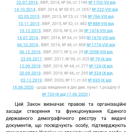
22.07.2014
, ВВР, 2014, № 36, ст.1190
№ 1702-VII від
14.10.2014
, ВВР, 2014, № 50-51, ст.2057
№ 222-VIII від
02.03.2015
, ВВР, 2015, № 23, ст.158
№ 766-VIII від
10.11.2015
, ВВР, 2015, № 52, ст.482
№ 888-VIII від
10.12.2015
, ВВР, 2016, № 3, ст.30
№ 1474-VIII від
14.07.2016
, ВВР, 2016, № 34, ст.593
№ 1670-VIII від
06.10.2016
, ВВР, 2016, № 48, ст.808
№ 1774-VIII від
06.12.2016
, ВВР, 2017, № 2, ст.25
№ 2058-VIII від
23.05.2017
, ВВР, 2017, № 30, ст.323
№ 79-IX від
12.09.2019
, ВВР, 2019, № 44, ст.277
№ 124-IX від
20.09.2019
, ВВР, 2019, № 46, ст.295
№ 324-IX від
03.12.2019
, ВВР, 2020, № 11, ст.63
№ 693-IX від
16.06.2020
- щодо введення в дію див. пункт 1 розділу II
№ 720-IX від 17.06.2020
)
Цей Закон визначає правові та організаційні
засади створення та функціонування Єдиного
державного демографічного реєстру та видачі
документів, що посвідчують особу, підтверджують