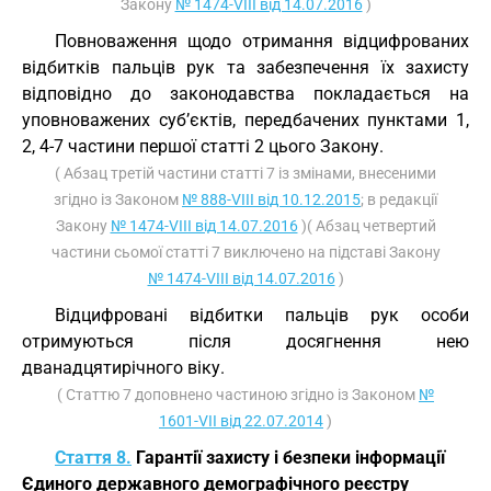
Закону
№ 1474-VIII від 14.07.2016
)
Повноваження щодо отримання відцифрованих
відбитків пальців рук та забезпечення їх захисту
відповідно до законодавства покладається на
уповноважених суб’єктів, передбачених пунктами 1,
2, 4-7 частини першої статті 2 цього Закону.
( Абзац третій частини статті 7 із змінами, внесеними
згідно із Законом
№ 888-VIII від 10.12.2015
; в редакції
Закону
№ 1474-VIII від 14.07.2016
)( Абзац четвертий
частини сьомої статті 7 виключено на підставі Закону
№ 1474-VIII від 14.07.2016
)
Відцифровані відбитки пальців рук особи
отримуються після досягнення нею
дванадцятирічного віку.
( Статтю 7 доповнено частиною згідно із Законом
№
1601-VII від 22.07.2014
)
Стаття 8.
Гарантії захисту і безпеки інформації
Єдиного державного демографічного реєстру