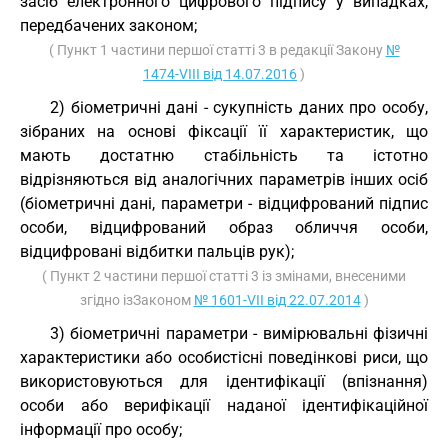
засіб електронного цифрового підпису у випадках,
передбачених законом;
( Пункт 1 частини першої статті 3 в редакції Закону
№
1474-VIII від 14.07.2016
)
2) біометричні дані - сукупність даних про особу,
зібраних на основі фіксації її характеристик, що
мають достатню стабільність та істотно
відрізняються від аналогічних параметрів інших осіб
(біометричні дані, параметри - відцифрований підпис
особи, відцифрований образ обличчя особи,
відцифровані відбитки пальців рук);
( Пункт 2 частини першої статті 3 із змінами, внесеними
згідно ізЗаконом
№ 1601-VII від 22.07.2014
)
3) біометричні параметри - вимірювальні фізичні
характеристики або особистісні поведінкові риси, що
використовуються для ідентифікації (впізнання)
особи або верифікації наданої ідентифікаційної
інформації про особу;