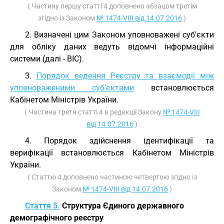
( Частину першу статті 4 доповнено абзацом третім
згідно із Законом
№ 1474-VIII від 14.07.2016
)
2. Визначені цим Законом уповноважені суб'єкти
для обліку даних ведуть відомчі інформаційні
системи (далі - ВІС).
3.
Порядок ведення Реєстру та взаємодії між
уповноваженими суб’єктами
встановлюється
Кабінетом Міністрів України.
( Частина третя статті 4 в редакції Закону
№ 1474-VIII
від 14.07.2016
)
4. Порядок здійснення ідентифікації та
верифікації встановлюється Кабінетом Міністрів
України.
( Статтю 4 доповнено частиною четвертою згідно із
Законом
№ 1474-VIII від 14.07.2016
)
Стаття 5.
Структура Єдиного державного
демографічного реєстру