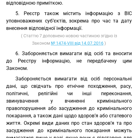
відповідною приміткою.
5. Реєстр також містить інформацію з ВІС
уповноважених суб’єктів, зокрема про час та дату
внесення відповідної інформації.
( Статтю 7 доповнено новою частиною згідно із
Законом
№ 1474-VIII від 14.07.2016
)
6. Забороняється вимагати від осіб та вносити
до Реєстру інформацію, не передбачену цим
Законом.
Забороняється вимагати від осіб персональні
дані, що свідчать про етнічне походження, расу,
політичні, релігійні чи інші переконання,
звинувачення у вчиненні кримінального
правопорушення або засудження до кримінального
покарання, а також дані щодо здоров’я або статевого
життя. Окремі види даних про стан здоров’я та про
засудження до кримінального покарання можуть
вимагатися лише у разі, якщо вони є підставою для