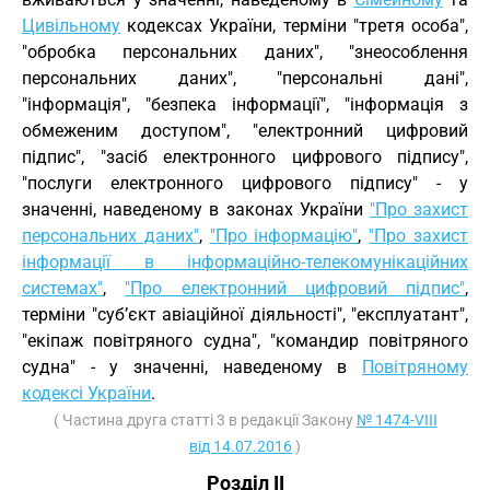
Цивільному
кодексах України, терміни "третя особа",
"обробка персональних даних", "знеособлення
персональних даних", "персональні дані",
"інформація", "безпека інформації", "інформація з
обмеженим доступом", "електронний цифровий
підпис", "засіб електронного цифрового підпису",
"послуги електронного цифрового підпису" - у
значенні, наведеному в законах України
"Про захист
персональних даних"
,
"Про інформацію"
,
"Про захист
інформації в інформаційно-телекомунікаційних
системах"
,
"Про електронний цифровий підпис"
,
терміни "суб’єкт авіаційної діяльності", "експлуатант",
"екіпаж повітряного судна", "командир повітряного
судна" - у значенні, наведеному в
Повітряному
кодексі України
.
( Частина друга статті 3 в редакції Закону
№ 1474-VIII
від 14.07.2016
)
Розділ II