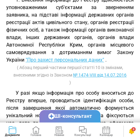
уповноваженими суб'єктами за зверненням
заявника, на підставі інформації державних органів
реєстрації актів цивільного стану, органів реєстрації
фізичних осіб, а також інформації органів виконавчої
влади, інших державних органів, органів влади
Автономної Республіки Крим, органів місцевого
самоврядування з дотриманням вимог Закону
України
"Про захист персональних даних"
.
( Абзац перший частини першої статті 10 із змінами,
внесеними згідно із Законом
№ 1474-VIII від 14.07.2016
)
У разі якщо інформація про особу вноситься до
Реєстру вперше, проводиться ідентифікація особи,
після завершення якої автоматично формується
унікальний номер запису в Реєстрі та фіксуються
ШІ-консультант
час, дата та відомості про особу, яка оформила
заяву-анкету (в електронній формі). Унікальний
0
Документи
Головна
Новини
Консультації
Календар
Сервіси
номер запису в Реєстрі є незмінним. Якщо особу не