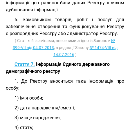
інформації центральної бази даних Реєстру шляхом
дублювання інформації.
6. Замовником товарів, робіт і послуг для
забезпечення створення та функціонування Реєстру
є розпорядник Реєстру або адміністратор Реєстру.
( Стаття 6 із змінами, внесеними згідно із Законом
№
399-VII від 04.07.2013
; в редакції Закону
№ 1474-VIII від
14.07.2016
)
Стаття 7.
Інформація Єдиного державного
демографічного реєстру
1. До Реєстру вноситься така інформація про
особу:
1) ім'я особи;
2) дата народження/смерті;
3) місце народження;
4) стать;