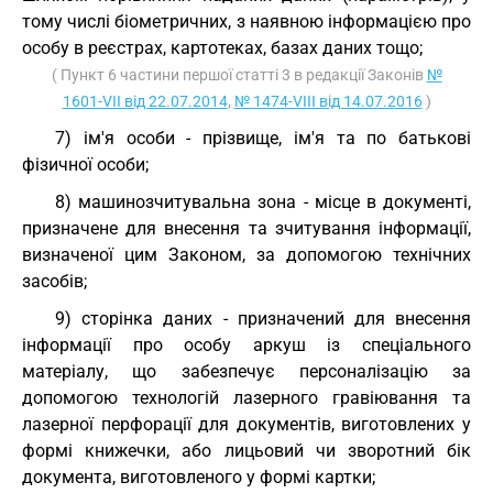
тому числі біометричних, з наявною інформацією про
особу в реєстрах, картотеках, базах даних тощо;
( Пункт 6 частини першої статті 3 в редакції Законів
№
1601-VII від 22.07.2014
,
№ 1474-VIII від 14.07.2016
)
7) ім'я особи - прізвище, ім'я та по батькові
фізичної особи;
8) машинозчитувальна зона - місце в документі,
призначене для внесення та зчитування інформації,
визначеної цим Законом, за допомогою технічних
засобів;
9) сторінка даних - призначений для внесення
інформації про особу аркуш із спеціального
матеріалу, що забезпечує персоналізацію за
допомогою технологій лазерного гравіювання та
лазерної перфорації для документів, виготовлених у
формі книжечки, або лицьовий чи зворотний бік
документа, виготовленого у формі картки;