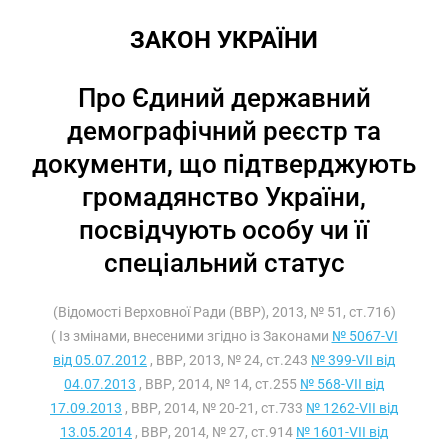
ЗАКОН УКРАЇНИ
Про Єдиний державний
демографічний реєстр та
документи, що підтверджують
громадянство України,
посвідчують особу чи її
спеціальний статус
(Відомості Верховної Ради (ВВР), 2013, № 51, ст.716)
( Із змінами, внесеними згідно із Законами
№ 5067-VI
від 05.07.2012
, ВВР, 2013, № 24, ст.243
№ 399-VII від
04.07.2013
, ВВР, 2014, № 14, ст.255
№ 568-VII від
17.09.2013
, ВВР, 2014, № 20-21, ст.733
№ 1262-VII від
13.05.2014
, ВВР, 2014, № 27, ст.914
№ 1601-VII від