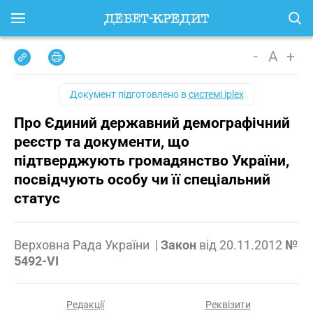
-
A
+
Документ підготовлено в
системі iplex
Про Єдиний державний демографічний
реєстр та документи, що
підтверджують громадянство України,
посвідчують особу чи її спеціальний
статус
Верховна Рада України
|
Закон
від
20.11.2012
№
5492-VI
Редакції
Реквізити