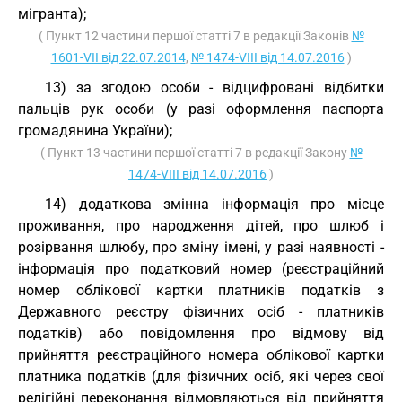
мігранта);
( Пункт 12 частини першої статті 7 в редакції Законів
№
1601-VII від 22.07.2014
,
№ 1474-VIII від 14.07.2016
)
13) за згодою особи - відцифровані відбитки
пальців рук особи (у разі оформлення паспорта
громадянина України);
( Пункт 13 частини першої статті 7 в редакції Закону
№
1474-VIII від 14.07.2016
)
14) додаткова змінна інформація про місце
проживання, про народження дітей, про шлюб і
розірвання шлюбу, про зміну імені, у разі наявності -
інформація про податковий номер (реєстраційний
номер облікової картки платників податків з
Державного реєстру фізичних осіб - платників
податків) або повідомлення про відмову від
прийняття реєстраційного номера облікової картки
платника податків (для фізичних осіб, які через свої
релігійні переконання відмовляються від прийняття