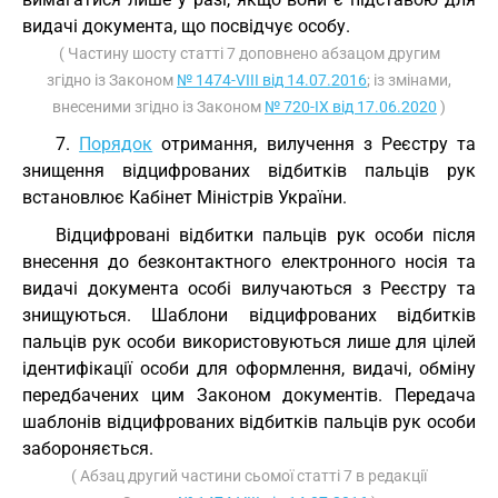
видачі документа, що посвідчує особу.
( Частину шосту статті 7 доповнено абзацом другим
згідно із Законом
№ 1474-VIII від 14.07.2016
; із змінами,
внесеними згідно із Законом
№ 720-IX від 17.06.2020
)
7.
Порядок
отримання, вилучення з Реєстру та
знищення відцифрованих відбитків пальців рук
встановлює Кабінет Міністрів України.
Відцифровані відбитки пальців рук особи після
внесення до безконтактного електронного носія та
видачі документа особі вилучаються з Реєстру та
знищуються. Шаблони відцифрованих відбитків
пальців рук особи використовуються лише для цілей
ідентифікації особи для оформлення, видачі, обміну
передбачених цим Законом документів. Передача
шаблонів відцифрованих відбитків пальців рук особи
забороняється.
( Абзац другий частини сьомої статті 7 в редакції