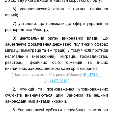
до складу якого входить капітан морського порту;
6) уповноважений орган з питань цивільної
авіації;
7) установи, що належать до сфери управління
розпорядника Реєстру;
8) центральний орган виконавчої влади, що
забезпечує формування державної політики у сферах
міграції (імміграції та еміграції), у тому числі протидії
нелегальній (незаконній) міграції, громадянства,
реєстрації фізичних осіб, біженців та інших
визначених законодавством категорій мігрантів.
( Частина перша статті 2 в редакції Закону
№ 1474-VIII
від 14.07.2016
)
2. Функції та повноваження уповноважених
суб'єктів визначаються цим Законом та іншими
законодавчими актами України.
3. Уповноважені суб'єкти, передбачені частиною