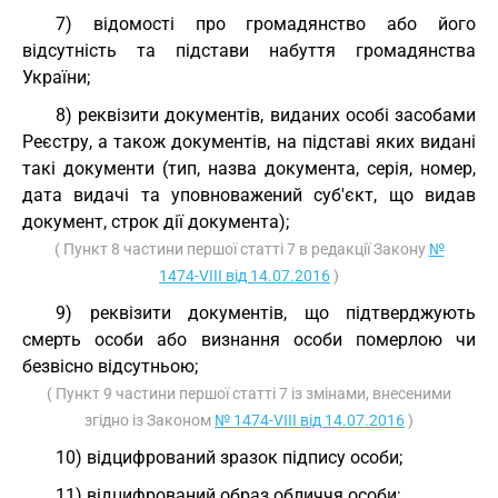
7) відомості про громадянство або його
відсутність та підстави набуття громадянства
України;
8) реквізити документів, виданих особі засобами
Реєстру, а також документів, на підставі яких видані
такі документи (тип, назва документа, серія, номер,
дата видачі та уповноважений суб'єкт, що видав
документ, строк дії документа);
( Пункт 8 частини першої статті 7 в редакції Закону
№
1474-VIII від 14.07.2016
)
9) реквізити документів, що підтверджують
смерть особи або визнання особи померлою чи
безвісно відсутньою;
( Пункт 9 частини першої статті 7 із змінами, внесеними
згідно із Законом
№ 1474-VIII від 14.07.2016
)
10) відцифрований зразок підпису особи;
11) відцифрований образ обличчя особи;