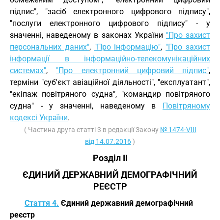
підпис", "засіб електронного цифрового підпису",
"послуги електронного цифрового підпису" - у
значенні, наведеному в законах України
"Про захист
персональних даних"
,
"Про інформацію"
,
"Про захист
інформації в інформаційно-телекомунікаційних
системах"
,
"Про електронний цифровий підпис"
,
терміни "суб'єкт авіаційної діяльності", "експлуатант",
"екіпаж повітряного судна", "командир повітряного
судна" - у значенні, наведеному в
Повітряному
кодексі України
.
( Частина друга статті 3 в редакції Закону
№ 1474-VIII
від 14.07.2016
)
Розділ II
ЄДИНИЙ ДЕРЖАВНИЙ ДЕМОГРАФІЧНИЙ
РЕЄСТР
Стаття 4.
Єдиний державний демографічний
реєстр