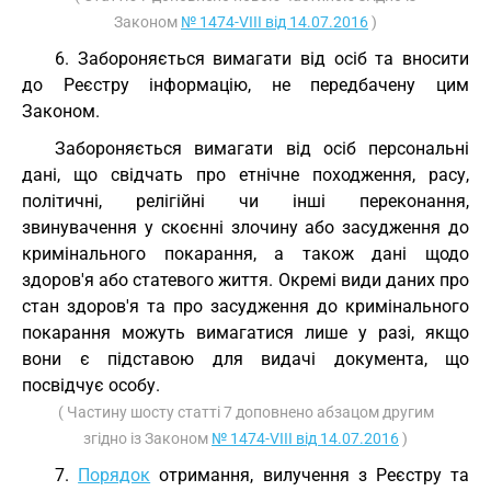
Законом
№ 1474-VIII від 14.07.2016
)
6. Забороняється вимагати від осіб та вносити
до Реєстру інформацію, не передбачену цим
Законом.
Забороняється вимагати від осіб персональні
дані, що свідчать про етнічне походження, расу,
політичні, релігійні чи інші переконання,
звинувачення у скоєнні злочину або засудження до
кримінального покарання, а також дані щодо
здоров'я або статевого життя. Окремі види даних про
стан здоров'я та про засудження до кримінального
покарання можуть вимагатися лише у разі, якщо
вони є підставою для видачі документа, що
посвідчує особу.
( Частину шосту статті 7 доповнено абзацом другим
згідно із Законом
№ 1474-VIII від 14.07.2016
)
7.
Порядок
отримання, вилучення з Реєстру та