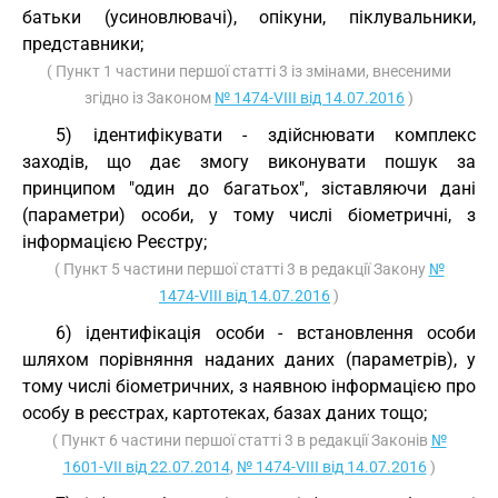
батьки (усиновлювачі), опікуни, піклувальники,
представники;
( Пункт 1 частини першої статті 3 із змінами, внесеними
згідно із Законом
№ 1474-VIII від 14.07.2016
)
5) ідентифікувати - здійснювати комплекс
заходів, що дає змогу виконувати пошук за
принципом "один до багатьох", зіставляючи дані
(параметри) особи, у тому числі біометричні, з
інформацією Реєстру;
( Пункт 5 частини першої статті 3 в редакції Закону
№
1474-VIII від 14.07.2016
)
6) ідентифікація особи - встановлення особи
шляхом порівняння наданих даних (параметрів), у
тому числі біометричних, з наявною інформацією про
особу в реєстрах, картотеках, базах даних тощо;
( Пункт 6 частини першої статті 3 в редакції Законів
№
1601-VII від 22.07.2014
,
№ 1474-VIII від 14.07.2016
)