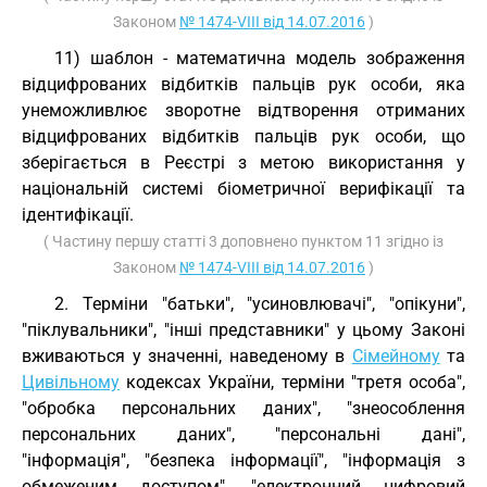
Законом
№ 1474-VIII від 14.07.2016
)
11) шаблон - математична модель зображення
відцифрованих відбитків пальців рук особи, яка
унеможливлює зворотне відтворення отриманих
відцифрованих відбитків пальців рук особи, що
зберігається в Реєстрі з метою використання у
національній системі біометричної верифікації та
ідентифікації.
( Частину першу статті 3 доповнено пунктом 11 згідно із
Законом
№ 1474-VIII від 14.07.2016
)
2. Терміни "батьки", "усиновлювачі", "опікуни",
"піклувальники", "інші представники" у цьому Законі
вживаються у значенні, наведеному в
Сімейному
та
Цивільному
кодексах України, терміни "третя особа",
"обробка персональних даних", "знеособлення
персональних даних", "персональні дані",
"інформація", "безпека інформації", "інформація з
обмеженим доступом", "електронний цифровий