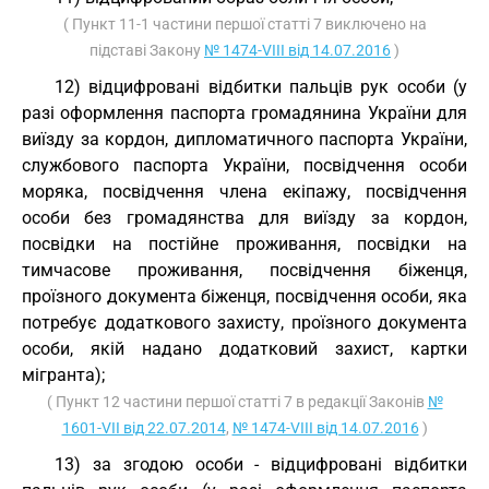
( Пункт 11-1 частини першої статті 7 виключено на
підставі Закону
№ 1474-VIII від 14.07.2016
)
12) відцифровані відбитки пальців рук особи (у
разі оформлення паспорта громадянина України для
виїзду за кордон, дипломатичного паспорта України,
службового паспорта України, посвідчення особи
моряка, посвідчення члена екіпажу, посвідчення
особи без громадянства для виїзду за кордон,
посвідки на постійне проживання, посвідки на
тимчасове проживання, посвідчення біженця,
проїзного документа біженця, посвідчення особи, яка
потребує додаткового захисту, проїзного документа
особи, якій надано додатковий захист, картки
мігранта);
( Пункт 12 частини першої статті 7 в редакції Законів
№
1601-VII від 22.07.2014
,
№ 1474-VIII від 14.07.2016
)
13) за згодою особи - відцифровані відбитки