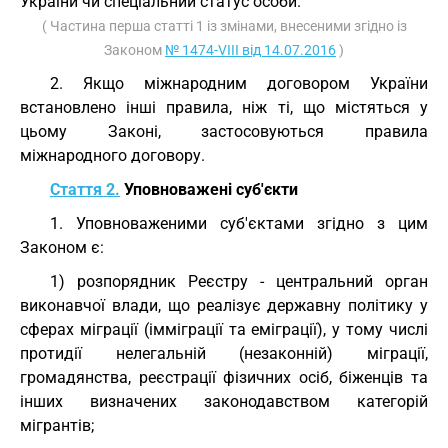
України чи спеціальний статус особи.
( Частина перша статті 1 із змінами, внесеними згідно із
Законом
№ 1474-VIII від 14.07.2016
)
2. Якщо міжнародним договором України
встановлено інші правила, ніж ті, що містяться у
цьому Законі, застосовуються правила
міжнародного договору.
Стаття 2.
Уповноважені суб'єкти
1. Уповноваженими суб'єктами згідно з цим
Законом є:
1) розпорядник Реєстру - центральний орган
виконавчої влади, що реалізує державну політику у
сферах міграції (імміграції та еміграції), у тому числі
протидії нелегальній (незаконній) міграції,
громадянства, реєстрації фізичних осіб, біженців та
інших визначених законодавством категорій
мігрантів;