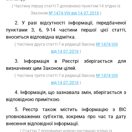
( Частину першу статті 7 доповнено пунктом 14 згідно із
Законом
№ 1474-VIII від 14.07.2016
)
2. У разі відсутності інформації, передбаченої
пунктами 3, 6, 9-14 частини першої цієї статті,
вноситься відповідна відмітка.
( Частина друга статті 7 в редакції Закону
№ 1474-VIII
від 14.07.2016
)
3. Інформація в Реєстрі зберігається для
визначених цим Законом цілей.
( Частина третя статті 7 в редакції Закону
№ 1474-VIII
від 14.07.2016
)
4. Інформація, що зазнавала змін, зберігається з
відповідною приміткою.
5. Реєстр також містить інформацію з ВІС
уповноважених суб'єктів, зокрема про час та дату
внесення відповідної інформації.
( Статтю 7 доповнено новою частиною згідно із