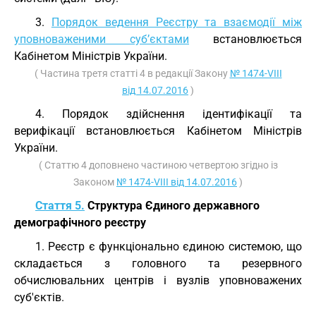
3.
Порядок ведення Реєстру та взаємодії між
уповноваженими суб’єктами
встановлюється
Кабінетом Міністрів України.
( Частина третя статті 4 в редакції Закону
№ 1474-VIII
від 14.07.2016
)
4. Порядок здійснення ідентифікації та
верифікації встановлюється Кабінетом Міністрів
України.
( Статтю 4 доповнено частиною четвертою згідно із
Законом
№ 1474-VIII від 14.07.2016
)
Стаття 5.
Структура Єдиного державного
демографічного реєстру
1. Реєстр є функціонально єдиною системою, що
складається з головного та резервного
обчислювальних центрів і вузлів уповноважених
суб'єктів.