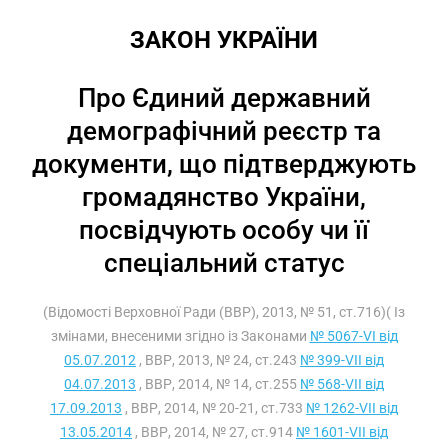
ЗАКОН УКРАЇНИ
Про Єдиний державний
демографічний реєстр та
документи, що підтверджують
громадянство України,
посвідчують особу чи її
спеціальний статус
(Відомості Верховної Ради (ВВР), 2013, № 51, ст.716)( Із
змінами, внесеними згідно із Законами
№ 5067-VI від
05.07.2012
, ВВР, 2013, № 24, ст.243
№ 399-VII від
04.07.2013
, ВВР, 2014, № 14, ст.255
№ 568-VII від
17.09.2013
, ВВР, 2014, № 20-21, ст.733
№ 1262-VII від
13.05.2014
, ВВР, 2014, № 27, ст.914
№ 1601-VII від