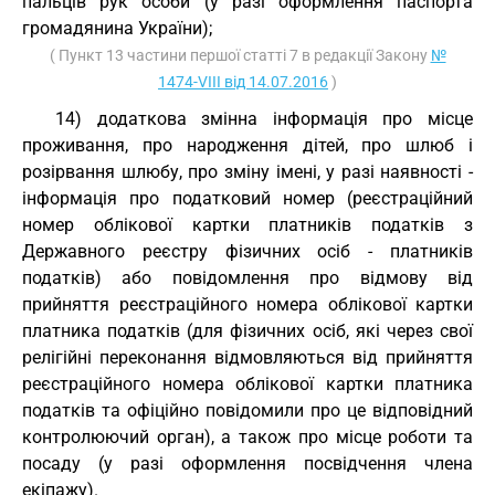
пальців рук особи (у разі оформлення паспорта
громадянина України);
( Пункт 13 частини першої статті 7 в редакції Закону
№
1474-VIII від 14.07.2016
)
14) додаткова змінна інформація про місце
проживання, про народження дітей, про шлюб і
розірвання шлюбу, про зміну імені, у разі наявності -
інформація про податковий номер (реєстраційний
номер облікової картки платників податків з
Державного реєстру фізичних осіб - платників
податків) або повідомлення про відмову від
прийняття реєстраційного номера облікової картки
платника податків (для фізичних осіб, які через свої
релігійні переконання відмовляються від прийняття
реєстраційного номера облікової картки платника
податків та офіційно повідомили про це відповідний
контролюючий орган), а також про місце роботи та
посаду (у разі оформлення посвідчення члена
екіпажу).