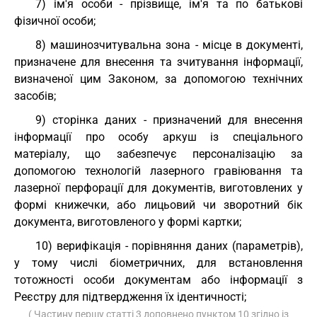
7) ім'я особи - прізвище, ім'я та по батькові
фізичної особи;
8) машинозчитувальна зона - місце в документі,
призначене для внесення та зчитування інформації,
визначеної цим Законом, за допомогою технічних
засобів;
9) сторінка даних - призначений для внесення
інформації про особу аркуш із спеціального
матеріалу, що забезпечує персоналізацію за
допомогою технологій лазерного гравіювання та
лазерної перфорації для документів, виготовлених у
формі книжечки, або лицьовий чи зворотний бік
документа, виготовленого у формі картки;
10) верифікація - порівняння даних (параметрів),
у тому числі біометричних, для встановлення
тотожності особи документам або інформації з
Реєстру для підтвердження їх ідентичності;
( Частину першу статті 3 доповнено пунктом 10 згідно із