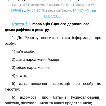
( Стаття 6 із змінами, внесеними згідно із Законом
№
399-VII від 04.07.2013
; в редакції Закону
№ 1474-VIII від
14.07.2016
)
Стаття 7.
Інформація Єдиного державного
демографічного реєстру
1. До Реєстру вноситься така інформація про
особу:
1) ім'я особи;
2) дата народження/смерті;
3) місце народження;
4) стать;
5) дата внесення інформації про особу до
Реєстру;
6) відомості про батьків (усиновлювачів),
опікунів, піклувальників та інших представників;