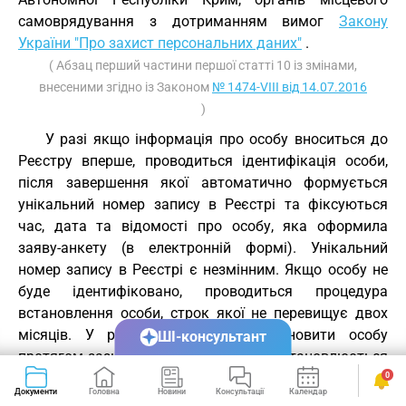
самоврядування з дотриманням вимог
Закону
України "Про захист персональних даних"
.
( Абзац перший частини першої статті 10 із змінами,
внесеними згідно із Законом
№ 1474-VIII від 14.07.2016
)
У разі якщо інформація про особу вноситься до
Реєстру вперше, проводиться ідентифікація особи,
після завершення якої автоматично формується
унікальний номер запису в Реєстрі та фіксуються
час, дата та відомості про особу, яка оформила
заяву-анкету (в електронній формі). Унікальний
номер запису в Реєстрі є незмінним. Якщо особу не
буде ідентифіковано, проводиться процедура
встановлення особи, строк якої не перевищує двох
місяців. У разі неможливості встановити особу
ШІ-консультант
протягом зазначеного строку особа встановлюється
за рішенням суду про встановлення факту, що має
0
Документи
Головна
Новини
Консультації
Календар
Сервіси
юридичне значення, для видачі документів, що