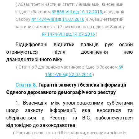
( Абзац третій частини статті 7 із змінами, внесеними
згідно із Законом
№ 888-VIII від 10.12.2015
; в редакції
Закону
№ 1474-VIII від 14.07.2016
)( Абзац четвертий
частини сьомої статті 7 виключено на підставі Закону
№ 1474-VIII від 14.07.2016
)
Відцифровані відбитки пальців рук особи
отримуються після досягнення нею
дванадцятирічного віку.
( Статтю 7 доповнено частиною згідно із Законом
№
1601-VII від 22.07.2014
)
Стаття 8.
Гарантії захисту і безпеки інформації
Єдиного державного демографічного реєстру
1. Взаємодія між уповноваженими суб'єктами
щодо захисту інформації, яка вноситься та
зберігається в Реєстрі та ВІС, забезпечується
відповідно до законодавства.
( Частина перша статті 8 із змінами, внесеними згідно із