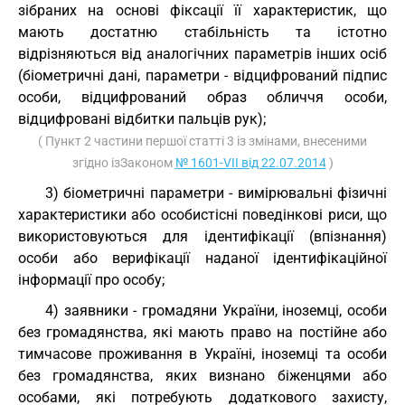
зібраних на основі фіксації її характеристик, що
мають достатню стабільність та істотно
відрізняються від аналогічних параметрів інших осіб
(біометричні дані, параметри - відцифрований підпис
особи, відцифрований образ обличчя особи,
відцифровані відбитки пальців рук);
( Пункт 2 частини першої статті 3 із змінами, внесеними
згідно ізЗаконом
№ 1601-VII від 22.07.2014
)
3) біометричні параметри - вимірювальні фізичні
характеристики або особистісні поведінкові риси, що
використовуються для ідентифікації (впізнання)
особи або верифікації наданої ідентифікаційної
інформації про особу;
4) заявники - громадяни України, іноземці, особи
без громадянства, які мають право на постійне або
тимчасове проживання в Україні, іноземці та особи
без громадянства, яких визнано біженцями або
особами, які потребують додаткового захисту,