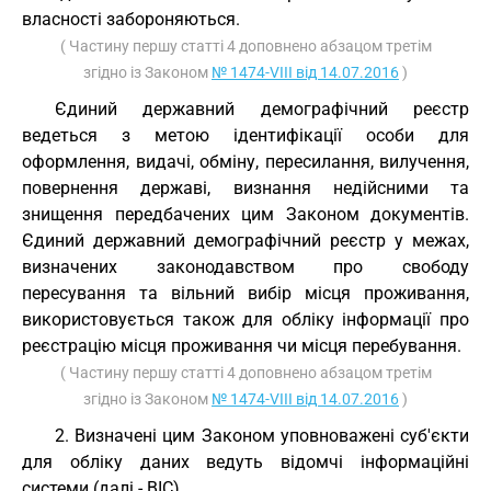
власності забороняються.
( Частину першу статті 4 доповнено абзацом третім
згідно із Законом
№ 1474-VIII від 14.07.2016
)
Єдиний державний демографічний реєстр
ведеться з метою ідентифікації особи для
оформлення, видачі, обміну, пересилання, вилучення,
повернення державі, визнання недійсними та
знищення передбачених цим Законом документів.
Єдиний державний демографічний реєстр у межах,
визначених законодавством про свободу
пересування та вільний вибір місця проживання,
використовується також для обліку інформації про
реєстрацію місця проживання чи місця перебування.
( Частину першу статті 4 доповнено абзацом третім
згідно із Законом
№ 1474-VIII від 14.07.2016
)
2. Визначені цим Законом уповноважені суб'єкти
для обліку даних ведуть відомчі інформаційні
системи (далі - ВІС).