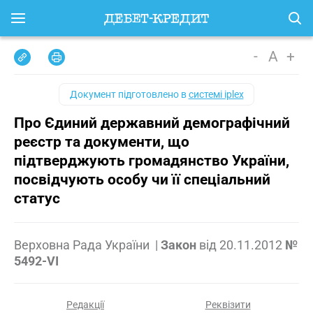
-
A
+
Документ підготовлено в
системі iplex
Про Єдиний державний демографічний
реєстр та документи, що
підтверджують громадянство України,
посвідчують особу чи її спеціальний
статус
Верховна Рада України
|
Закон
від
20.11.2012
№
5492-VI
Редакції
Реквізити