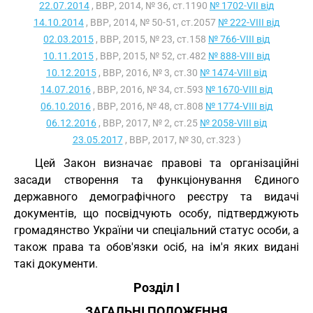
22.07.2014
, ВВР, 2014, № 36, ст.1190
№ 1702-VII від
14.10.2014
, ВВР, 2014, № 50-51, ст.2057
№ 222-VIII від
02.03.2015
, ВВР, 2015, № 23, ст.158
№ 766-VIII від
10.11.2015
, ВВР, 2015, № 52, ст.482
№ 888-VIII від
10.12.2015
, ВВР, 2016, № 3, ст.30
№ 1474-VIII від
14.07.2016
, ВВР, 2016, № 34, ст.593
№ 1670-VIII від
06.10.2016
, ВВР, 2016, № 48, ст.808
№ 1774-VIII від
06.12.2016
, ВВР, 2017, № 2, ст.25
№ 2058-VIII від
23.05.2017
, ВВР, 2017, № 30, ст.323 )
Цей Закон визначає правові та організаційні
засади створення та функціонування Єдиного
державного демографічного реєстру та видачі
документів, що посвідчують особу, підтверджують
громадянство України чи спеціальний статус особи, а
також права та обов'язки осіб, на ім'я яких видані
такі документи.
Розділ I
ЗАГАЛЬНІ ПОЛОЖЕННЯ