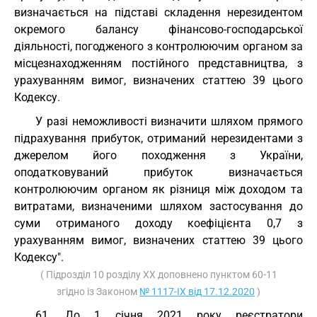
визначається на підставі складення нерезидентом
окремого балансу фінансово-господарської
діяльності, погодженого з контролюючим органом за
місцезнаходженням постійного представництва, з
урахуванням вимог, визначених статтею 39 цього
Кодексу.
У разі неможливості визначити шляхом прямого
підрахування прибуток, отриманий нерезидентами з
джерелом його походження з України,
оподатковуваний прибуток визначається
контролюючим органом як різниця між доходом та
витратами, визначеними шляхом застосування до
суми отриманого доходу коефіцієнта 0,7 з
урахуванням вимог, визначених статтею 39 цього
Кодексу".
( Підрозділ 10 розділу ХХ доповнено пунктом 60-11
згідно із Законом
№ 1117-IX від 17.12.2020
)
61. До 1 січня 2021 року реєстратори