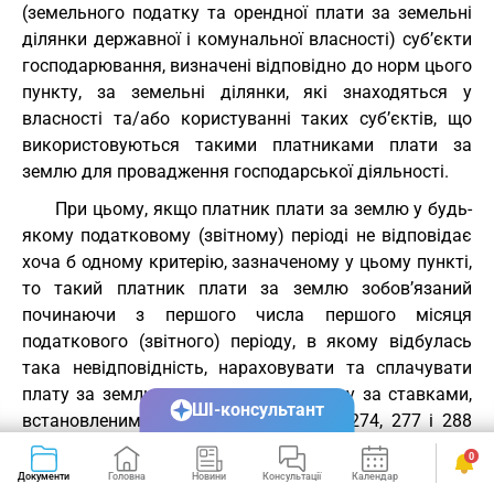
(земельного податку та орендної плати за земельні
ділянки державної і комунальної власності) суб’єкти
господарювання, визначені відповідно до норм цього
пункту, за земельні ділянки, які знаходяться у
власності та/або користуванні таких суб’єктів, що
використовуються такими платниками плати за
землю для провадження господарської діяльності.
При цьому, якщо платник плати за землю у будь-
якому податковому (звітному) періоді не відповідає
хоча б одному критерію, зазначеному у цьому пункті,
то такий платник плати за землю зобов’язаний
починаючи з першого числа першого місяця
податкового (звітного) періоду, в якому відбулась
така невідповідність, нараховувати та сплачувати
плату за землю у загальному порядку за ставками,
ШІ-консультант
встановленими відповідно до статей 274, 277 і 288
цього Кодексу.
0
Документи
Головна
Новини
Консультації
Календар
Сервіси
Якщо земельні ділянки, які знаходяться у