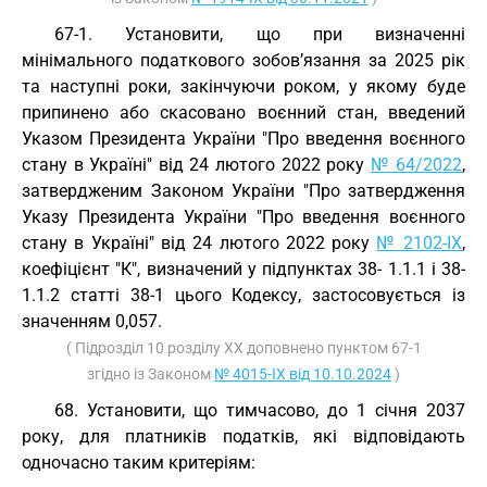
67-1. Установити, що при визначенні
мінімального податкового зобов’язання за 2025 рік
та наступні роки, закінчуючи роком, у якому буде
припинено або скасовано воєнний стан, введений
Указом Президента України "Про введення воєнного
стану в Україні" від 24 лютого 2022 року
№ 64/2022
,
затвердженим Законом України "Про затвердження
Указу Президента України "Про введення воєнного
стану в Україні" від 24 лютого 2022 року
№ 2102-IX
,
коефіцієнт "К", визначений у підпунктах 38- 1.1.1 і 38-
1.1.2 статті 38-1 цього Кодексу, застосовується із
значенням 0,057.
( Підрозділ 10 розділу ХХ доповнено пунктом 67-1
згідно із Законом
№ 4015-IX від 10.10.2024
)
68. Установити, що тимчасово, до 1 січня 2037
року, для платників податків, які відповідають
одночасно таким критеріям: