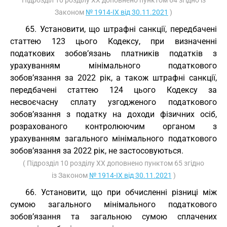
Підрозділ 10 розділу ХХ доповнено пунктом 64 згідно із
Законом
№ 1914-IX від 30.11.2021
)
65. Установити, що штрафні санкції, передбачені
статтею 123 цього Кодексу, при визначенні
податкових зобов’язань платників податків з
урахуванням мінімального податкового
зобов’язання за 2022 рік, а також штрафні санкції,
передбачені статтею 124 цього Кодексу за
несвоєчасну сплату узгодженого податкового
зобов’язання з податку на доходи фізичних осіб,
розрахованого контролюючим органом з
урахуванням загального мінімального податкового
зобов’язання за 2022 рік, не застосовуються.
( Підрозділ 10 розділу ХХ доповнено пунктом 65 згідно
із Законом
№ 1914-IX від 30.11.2021
)
66. Установити, що при обчисленні різниці між
сумою загального мінімального податкового
зобов’язання та загальною сумою сплачених