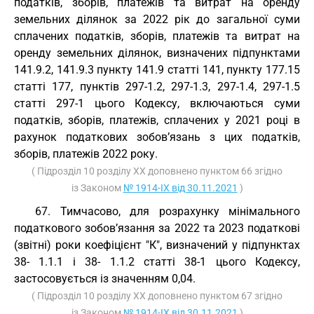
податків, зборів, платежів та витрат на оренду
земельних ділянок за 2022 рік до загальної суми
сплачених податків, зборів, платежів та витрат на
оренду земельних ділянок, визначених підпунктами
141.9.2, 141.9.3 пункту 141.9 статті 141, пункту 177.15
статті 177, пунктів 297-1.2, 297-1.3, 297-1.4, 297-1.5
статті 297-1 цього Кодексу, включаються суми
податків, зборів, платежів, сплачених у 2021 році в
рахунок податкових зобов’язань з цих податків,
зборів, платежів 2022 року.
( Підрозділ 10 розділу ХХ доповнено пунктом 66 згідно
із Законом
№ 1914-IX від 30.11.2021
)
67. Тимчасово, для розрахунку мінімального
податкового зобов’язання за 2022 та 2023 податкові
(звітні) роки коефіцієнт "К", визначений у підпунктах
38- 1.1.1 і 38- 1.1.2 статті 38-1 цього Кодексу,
застосовується із значенням 0,04.
( Підрозділ 10 розділу ХХ доповнено пунктом 67 згідно
із Законом
№ 1914-IX від 30.11.2021
)