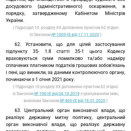
досудового (адміністративного) оскарження, в
порядку, затвердженому Кабінетом Міністрів
України.
( Підрозділ 10 розділу ХХ доповнено пунктом 62 згідно
із Законом
№ 1005-IX від 17.11.2020
)
62. Установити, що для цілей застосування
підпункту 35- 1.8 статті 35-1 цього Кодексу
враховуються суми помилково та/або надміру
сплачених платником податків грошових зобов’язань
і пені, що виникли, за даними контролюючого органу,
починаючи з 1 січня 2021 року.
( Підрозділ 10 розділу ХХ доповнено пунктом 62 згідно
із Законом
№ 190-IX від 04.10.2019
з урахуванням змін,
внесених Законом
№ 465-IX від 16.01.2020
)
63. Центральний орган виконавчої влади, що
реалізує державну митну політику, центральний
орган виконавчої влади, що реалізує державну