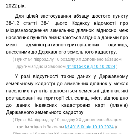
2022 рік.
Для цілей застосування абзацу шостого пункту
38-1.2 статті 38-1 цього Кодексу відомості про
місцезнаходження земельних ділянок відносно меж
населених пунктів визначаються згідно з даними про
межі адміністративно-територіальних одиниць,
внесеними до Державного земельного кадастру.
( Пункт 64 підрозділу 10 розділу ХХ доповнено абзацом
другим згідно із Законом
№ 4015-IX від 10.10.2024
)
У разі відсутності таких даних у Державному
земельному кадастрі до земельних ділянок у межах
населених пунктів відносяться земельні ділянки, які
розташовані на території сіл, селищ, міст, відповідно
до даних індексних кадастрових карт (планів)
Державного земельного кадастру.
( Пункт 64 підрозділу 10 розділу ХХ доповнено абзацом
третім згідно із Законом
№ 4015-IX від 10.10.2024
)(