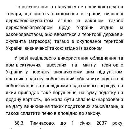
Положення цього підпункту не поширюються на
товари, що мають походження з країни, визнаної
державою-окупантом згідно із законом та/або
державою-агресором щодо України згідно із
законодавством, або ввозяться з території держави-
окупанта (агресора) та/або з окупованої території
України, визначеної такою згідно із законом.
У разі нецільового використання обладнання та
комплектуючих, ввезених на митну територію
України у порядку, визначеному цим підпунктом,
платник податку зобов’язаний збільшити податкові
зобов’язання за наслідками податкового періоду, на
який припадає таке порушення, на суму податку на
додану вартість, що мала бути сплачена/нарахована
на дату виникнення таких податкових зобов’язань, а
також сплатити пеню відповідно до закону.
68.3. Тимчасово, до 1 січня 2037 року,