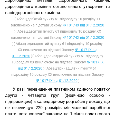
дорогоцінних металів, дорогоцінного каміння,
дорогоцінного каміння органогенного утворення та
напівдорогоцінного каміння.
( Абзац дев'ятий пункту 61 підрозділу 10 розділу ХХ
виключено на підставі Закону
№ 1017-IX від 01.12.2020
)( Абзац десятий пункту 61 підрозділу 10 розділу ХХ
виключено на підставі Закону
№ 1017-IX від 01.12.2020
)( Абзац одинадцятий пункту 61 підрозділу 10 розділу
ХХ виключено на підставі Закону
№ 1017-IX від
01.12.2020
)( Абзац дванадцятий пункту 61 підрозділу
10 розділу ХХ виключено на підставі Закону
№ 1017-IX
від 01.12.2020
)( Абзац тринадцятий пункту 61
підрозділу 10 розділу ХХ виключено на підставі Закону
№ 1017-IX від 01.12.2020
)
У разі перевищення платником єдиного податку
другої - четвертої груп (фізичною особою -
підприємцем) в календарному році обсягу доходу, що
не перевищує 220 розмірів мінімальної заробітної
плати, встановленої законом на 1 січня податкового