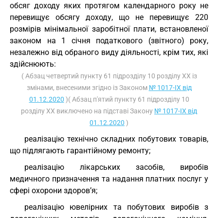
обсяг доходу яких протягом календарного року не
перевищує обсягу доходу, що не перевищує 220
розмірів мінімальної заробітної плати, встановленої
законом на 1 січня податкового (звітного) року,
незалежно від обраного виду діяльності, крім тих, які
здійснюють:
( Абзац четвертий пункту 61 підрозділу 10 розділу ХХ із
змінами, внесеними згідно із Законом
№ 1017-IX від
01.12.2020
)( Абзац п'ятий пункту 61 підрозділу 10
розділу ХХ виключено на підставі Закону
№ 1017-IX від
01.12.2020
)
реалізацію технічно складних побутових товарів,
що підлягають гарантійному ремонту;
реалізацію лікарських засобів, виробів
медичного призначення та надання платних послуг у
сфері охорони здоров’я;
реалізацію ювелірних та побутових виробів з