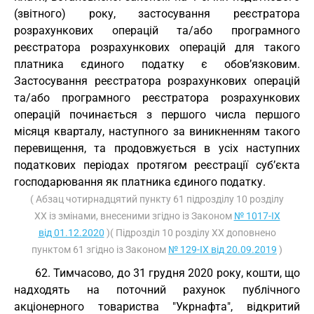
(звітного) року, застосування реєстратора
розрахункових операцій та/або програмного
реєстратора розрахункових операцій для такого
платника єдиного податку є обов’язковим.
Застосування реєстратора розрахункових операцій
та/або програмного реєстратора розрахункових
операцій починається з першого числа першого
місяця кварталу, наступного за виникненням такого
перевищення, та продовжується в усіх наступних
податкових періодах протягом реєстрації суб’єкта
господарювання як платника єдиного податку.
( Абзац чотирнадцятий пункту 61 підрозділу 10 розділу
ХХ із змінами, внесеними згідно із Законом
№ 1017-IX
від 01.12.2020
)( Підрозділ 10 розділу ХХ доповнено
пунктом 61 згідно із Законом
№ 129-IX від 20.09.2019
)
62. Тимчасово, до 31 грудня 2020 року, кошти, що
надходять на поточний рахунок публічного
акціонерного товариства "Укрнафта", відкритий