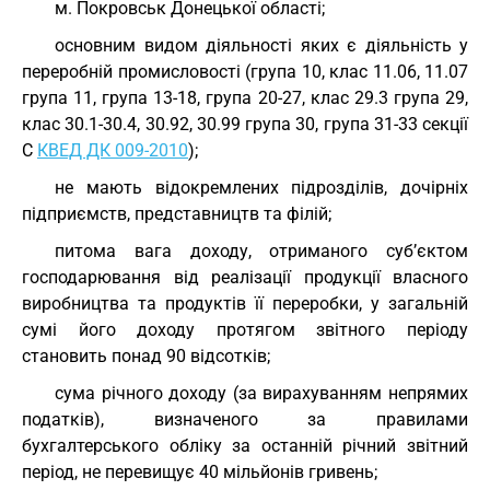
м. Покровськ Донецької області;
основним видом діяльності яких є діяльність у
переробній промисловості (група 10, клас 11.06, 11.07
група 11, група 13-18, група 20-27, клас 29.3 група 29,
клас 30.1-30.4, 30.92, 30.99 група 30, група 31-33 секції
C
КВЕД ДК 009-2010
);
не мають відокремлених підрозділів, дочірніх
підприємств, представництв та філій;
питома вага доходу, отриманого суб’єктом
господарювання від реалізації продукції власного
виробництва та продуктів її переробки, у загальній
сумі його доходу протягом звітного періоду
становить понад 90 відсотків;
сума річного доходу (за вирахуванням непрямих
податків), визначеного за правилами
бухгалтерського обліку за останній річний звітний
період, не перевищує 40 мільйонів гривень;