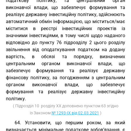
податкову політику, та центральний орган
виконавчої влади, що забезпечує формування та
реалізує державну інвестиційну політику, здійснюють
автоматичний обмін інформацією, що міститься/має
міститися в реєстрі інвестиційних проектів із
значними інвестиціями, в тому числі щодо наданого
відповідно до пункту 76 підрозділу 2 цього розділу
звільнення від оподаткування податком на додану
вартість, в обсязі та порядку, визначених
центральним органом виконавчої влади, що
забезпечує формування та реалізує державну
фінансову політику, за погодженням з центральним
органом виконавчої влади, що забезпечує
формування та реалізує державну інвестиційну
політику.
( Підрозділ 10 розділу ХХ доповнено пунктом 63 згідно
із Законом
№ 1293-IX від 02.03.2021
)
64. Установити, що першим роком, за який
визначається мінімальне податкове зобов’язання, є