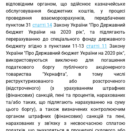
відповідним органом, що здійснює казначейське
обслуговування бюджетних коштів, у процесі
проведення взаєморозрахунків, передбачених
пунктом 31
статті 14
Закону України "Про Державний
бюджет України на 2020 рік", та підлягають
перерахуванню до спеціального фонду державного
бюджету згідно з пунктами 11-13
статті 11
Закону
України "Про Державний бюджет України на 2020 рік",
використовуються виключно для погашення
податкового боргу публічного акціонерного
товариства "Укрнафта", в тому числі
реструктуризованого або розстроченого
(відстроченого) (з урахуванням штрафних
(фінансових) санкцій, пені та процентів, нарахованих
та/або таких, що підлягають нарахуванню на суму
цього боргу), а також визначених контролюючим
органом штрафних (фінансових) санкцій та пені,
нарахованих у зв’язку з несвоєчасною сплатою
податків, що знаходяться в процедурі судового або