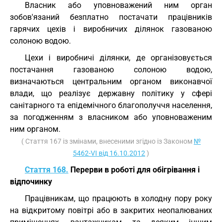
Власник або уповноважений ним орган
зобов'язаний безплатно постачати працівників
гарячих цехів і виробничих ділянок газованою
солоною водою.
Цехи і виробничі ділянки, де організовується
постачання газованою солоною водою,
визначаються центральним органом виконавчої
влади, що реалізує державну політику у сфері
санітарного та епідемічного благополуччя населення,
за погодженням з власником або уповноваженим
ним органом.
( Стаття 167 із змінами, внесеними згідно із Законом
№
5462-VI від 16.10.2012
)
Стаття 168.
Перерви в роботі для обігрівання і
відпочинку
Працівникам, що працюють в холодну пору року
на відкритому повітрі або в закритих неопалюваних