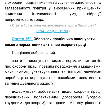
з охорони праці, зниження та усунення запиленості та
загазованості повітря у виробничих приміщеннях,
зниження інтенсивності шуму, вібрації,
випромінювань тощо.
( Стаття 158 із змінами, внесеними згідно із Законом
№
3694-12 від 15.12.93
)
Стаття 159.
Обов'язок працівника виконувати
вимоги нормативних актів про охорону праці
Працівник зобов'язаний:
знати і виконувати вимоги нормативних актів
про охорону праці, правила поводження з машинами,
механізмами, устаткуванням та іншими засобами
виробництва, користуватися засобами колективного
та індивідуального захисту;
додержувати зобов'язань щодо охорони праці,
передбачених колективним договором (угодою,
трудовим договором) та правилами внутрішнього