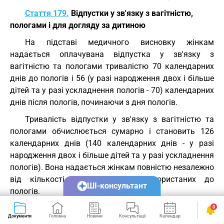
Стаття 179.
Відпустки у зв'язку з вагітністю,
пологами і для догляду за дитиною
На підставі медичного висновку жінкам
надається оплачувана відпустка у зв'язку з
вагітністю та пологами тривалістю 70 календарних
днів до пологів і 56 (у разі народження двох і більше
дітей та у разі ускладнення пологів - 70) календарних
днів після пологів, починаючи з дня пологів.
Тривалість відпустки у зв'язку з вагітністю та
пологами обчислюється сумарно і становить 126
календарних днів (140 календарних днів - у разі
народження двох і більше дітей та у разі ускладнення
пологів). Вона надається жінкам повністю незалежно
від кількості днів, фактично використаних до
ШІ-консультант
пологів.
За бажанням жінки їй надається відпустка для
0
Документи
Головна
Новини
Консультації
Календар
Сервіси
догляду за дитиною до досягнення нею трирічного