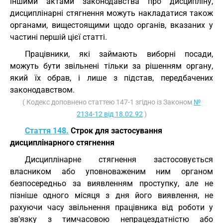
іншими актами законодавства про дисципліну,
дисциплінарні стягнення можуть накладатися також
органами, вищестоящими щодо органів, вказаних у
частині першій цієї статті.
Працівники, які займають виборні посади,
можуть бути звільнені тільки за рішенням органу,
який їх обрав, і лише з підстав, передбачених
законодавством.
( Кодекс доповнено статтею 147-1 згідно із Законом
№
2134-12 від 18.02.92
)
Стаття 148.
Строк для застосування
дисциплінарного стягнення
Дисциплінарне стягнення застосовується
власником або уповноваженим ним органом
безпосередньо за виявленням проступку, але не
пізніше одного місяця з дня його виявлення, не
рахуючи часу звільнення працівника від роботи у
зв'язку з тимчасовою непрацездатністю або