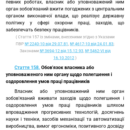
певних роботах, власник або уповноважений ним
орган зобов'язаний вжити погоджених з центральним
органом виконавчої влади, що реалізує державну
політику у сфері охорони праці, заходів, що
забезпечать безпеку працівників.
( Стаття 157 із змінами, внесеними згідно з Указами
ПВР
№ 2240-10 від 29.07.81
,
№ 4617-10 від 24.01.83
;
Законами
№ 3694-12 від 15.12.93
,
№ 5462-VI від
16.10.2012
)
Стаття 158.
Обов'язок власника або
уповноваженого ним органу щодо полегшення і
оздоровлення умов праці працівників
Власник або уповноважений ним орган
зобов'язаний вживати заходів щодо полегшення і
оздоровлення умов праці працівників шляхом
впровадження прогресивних технологій, досягнень
науки і техніки, засобів механізації та автоматизації
виробництва, вимог ергономіки, позитивного досвіду