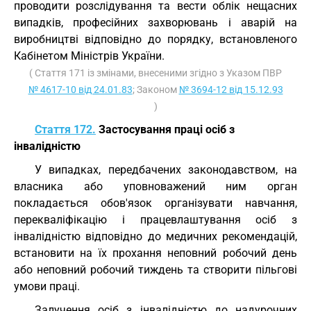
проводити розслідування та вести облік нещасних
випадків, професійних захворювань і аварій на
виробництві відповідно до порядку, встановленого
Кабінетом Міністрів України.
( Стаття 171 із змінами, внесеними згідно з Указом ПВР
№ 4617-10 від 24.01.83
; Законом
№ 3694-12 від 15.12.93
)
Стаття 172.
Застосування праці осіб з
інвалідністю
У випадках, передбачених законодавством, на
власника або уповноважений ним орган
покладається обов'язок організувати навчання,
перекваліфікацію і працевлаштування осіб з
інвалідністю відповідно до медичних рекомендацій,
встановити на їх прохання неповний робочий день
або неповний робочий тиждень та створити пільгові
умови праці.
Залучення осіб з інвалідністю до надурочних