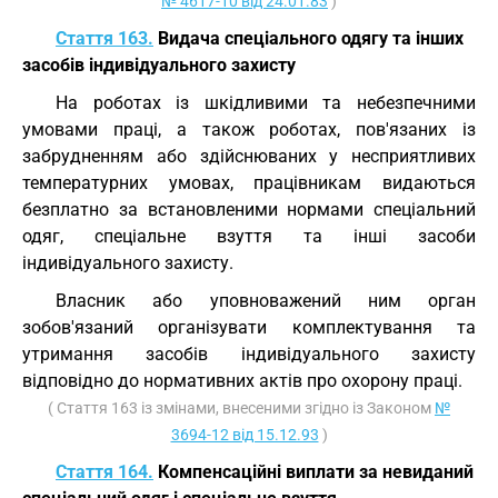
№ 4617-10 від 24.01.83
)
Стаття 163.
Видача спеціального одягу та інших
засобів індивідуального захисту
На роботах із шкідливими та небезпечними
умовами праці, а також роботах, пов'язаних із
забрудненням або здійснюваних у несприятливих
температурних умовах, працівникам видаються
безплатно за встановленими нормами спеціальний
одяг, спеціальне взуття та інші засоби
індивідуального захисту.
Власник або уповноважений ним орган
зобов'язаний організувати комплектування та
утримання засобів індивідуального захисту
відповідно до нормативних актів про охорону праці.
( Стаття 163 із змінами, внесеними згідно із Законом
№
3694-12 від 15.12.93
)
Стаття 164.
Компенсаційні виплати за невиданий