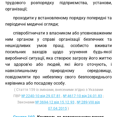
трудового розпорядку підприємства, установи,
організації;
проходити у встановленому порядку попередні та
періодичні медичні огляди;
співробітничати з власником або уповноваженим
ним органом у справі організації безпечних та
нешкідливих умов праці, особисто вживати
посильних заходів щодо усунення будь-якої
виробничої ситуації, яка створює загрозу його життю
чи здоров'ю або людей, які його оточують, і
навколишньому природному середовищу,
повідомляти про небезпеку свого безпосереднього
керівника або посадову особу.
( Стаття 159 із змінами, внесеними згідно з Указами
ПВР
№ 2240-10 від 29.07.81
,
№ 4617-10 від 24.01.83
;
Законами
№ 3694-12 від 15.12.93
,
№ 289-VIII від
07.04.2015
)