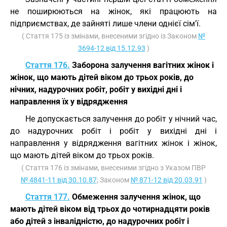
не поширюються на жінок, які працюють на
підприємствах, де зайняті лише члени однієї сім'ї.
( Стаття 175 із змінами, внесеними згідно із Законом
№
3694-12 від 15.12.93
)
Стаття 176.
Заборона залучення вагітних жінок і
жінок, що мають дітей віком до трьох років, до
нічних, надурочних робіт, робіт у вихідні дні і
направлення їх у відрядження
Не допускається залучення до робіт у нічний час,
до надурочних робіт і робіт у вихідні дні і
направлення у відрядження вагітних жінок і жінок,
що мають дітей віком до трьох років.
( Стаття 176 із змінами, внесеними згідно з Указом ПВР
№ 4841-11 від 30.10.87
; Законом
№ 871-12 від 20.03.91
)
Стаття 177.
Обмеження залучення жінок, що
мають дітей віком від трьох до чотирнадцяти років
або дітей з інвалідністю, до надурочних робіт і