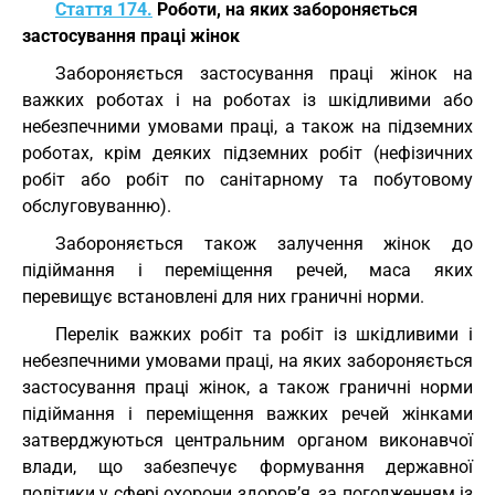
Стаття 174.
Роботи, на яких забороняється
застосування праці жінок
Забороняється застосування праці жінок на
важких роботах і на роботах із шкідливими або
небезпечними умовами праці, а також на підземних
роботах, крім деяких підземних робіт (нефізичних
робіт або робіт по санітарному та побутовому
обслуговуванню).
Забороняється також залучення жінок до
підіймання і переміщення речей, маса яких
перевищує встановлені для них граничні норми.
Перелік важких робіт та робіт із шкідливими і
небезпечними умовами праці, на яких забороняється
застосування праці жінок, а також граничні норми
підіймання і переміщення важких речей жінками
затверджуються центральним органом виконавчої
влади, що забезпечує формування державної
політики у сфері охорони здоров’я, за погодженням із