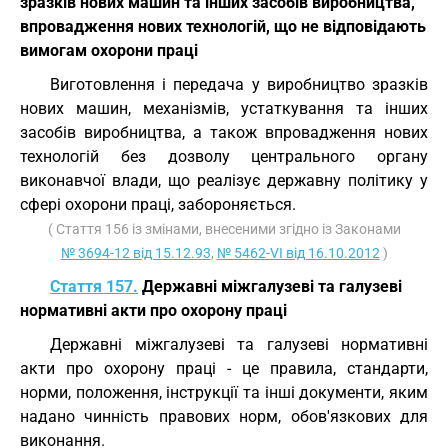
зразків нових машин та інших засобів виробництва,
впровадження нових технологій, що не відповідають
вимогам охорони праці
Виготовлення і передача у виробництво зразків
нових машин, механізмів, устаткування та інших
засобів виробництва, а також впровадження нових
технологій без дозволу центрального органу
виконавчої влади, що реалізує державну політику у
сфері охорони праці, забороняється.
( Стаття 156 із змінами, внесеними згідно із Законами
№ 3694-12 від 15.12.93
,
№ 5462-VI від 16.10.2012
)
Стаття 157.
Державні міжгалузеві та галузеві
нормативні акти про охорону праці
Державні міжгалузеві та галузеві нормативні
акти про охорону праці - це правила, стандарти,
норми, положення, інструкції та інші документи, яким
надано чинність правових норм, обов'язкових для
виконання.