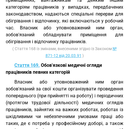
приміщеннях, вантажникам та деяким іншим
категоріям працівників у випадках, передбачених
законодавством, надаються спеціальні перерви для
обігрівання і відпочинку, які включаються у робочий
час. Власник або уповноважений ним орган,
зобов'язаний обладнувати приміщення для
обігрівання і відпочинку працівників.
( Стаття 168 із змінами, внесеними згідно із Законом
№
871-12 від 20.03.91
)
Стаття 169.
Обов'язкові медичні огляди
працівників певних категорій
Власник або уповноважений ним орган
зобов'язаний за свої кошти організувати проведення
попереднього (при прийнятті на роботу) і періодичних
(протягом трудової діяльності) медичних оглядів
працівників, зайнятих на важких роботах, роботах із
шкідливими чи небезпечними умовами праці або
таких, де є потреба у професійному доборі, а також