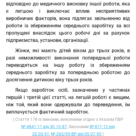
відповідно до медичного висновку іншої роботи, яка
є легшою і виключає вплив несприятливих
виробничих факторів, вона підлягає звільненню від
роботи із збереженням середнього заробітку за всі
пропущені внаслідок цього робочі дні за рахунок
підприємства, установи, організації.
Жінки, які мають дітей віком до трьох років, в
разі неможливості виконання попередньої роботи
переводяться на іншу роботу із збереженням
середнього заробітку за попередньою роботою до
досягнення дитиною віку трьох років.
Якщо заробіток осіб, зазначених у частинах
першій і третій цієї статті, на легшій роботі є вищим,
ніж той, який вони одержували до переведення, їм
виплачується фактичний заробіток.
( Стаття 178 із змінами, внесеними згідно з Указом ПВР
№ 4841-11 від 30.10.87
; Законами
№ 871-12 від
20.03.91
,
№ 263/95-ВР від 05.07.95
)