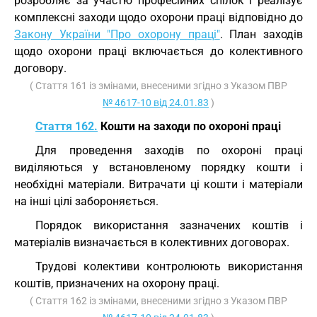
розробляє за участю професійних спілок і реалізує
комплексні заходи щодо охорони праці відповідно до
Закону України "Про охорону праці"
. План заходів
щодо охорони праці включається до колективного
договору.
( Стаття 161 із змінами, внесеними згідно з Указом ПВР
№ 4617-10 від 24.01.83
)
Стаття 162.
Кошти на заходи по охороні праці
Для проведення заходів по охороні праці
виділяються у встановленому порядку кошти і
необхідні матеріали. Витрачати ці кошти і матеріали
на інші цілі забороняється.
Порядок використання зазначених коштів і
матеріалів визначається в колективних договорах.
Трудові колективи контролюють використання
коштів, призначених на охорону праці.
( Стаття 162 із змінами, внесеними згідно з Указом ПВР