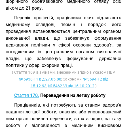
щорічного обов'язкового медичного огляду осіб
віком до 21 року.
Перелік професій, працівники яких підлягають
медичному оглядові, термін і порядок його
проведення встановлюються центральним органом
виконавчої влади, що забезпечує формування
державної політики у сфері охорони здоров’я, за
погодженням із центральним органом виконавчої
влади, що забезпечує формування державної
політики у сфері охорони праці.
( Стаття 169 із змінами, внесеними згідно з Указом ПВР
№ 5938-11 від 27.05.88
; Законами
№ 3694-12 від
15.12.93
,
№ 5462-VI від 16.10.2012
)
Стаття 170.
Переведення на легшу роботу
Працівників, які потребують за станом здоров'я
надання легшої роботи, власник або уповноважений
ним орган повинен перевести, за їх згодою, на таку
роботу у відповідності з медичним висновком