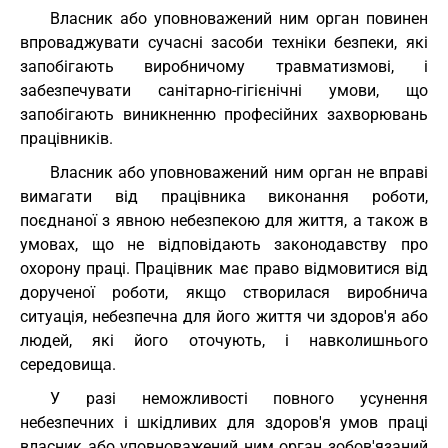
Власник або уповноважений ним орган повинен
впроваджувати сучасні засоби техніки безпеки, які
запобігають виробничому травматизмові, і
забезпечувати санітарно-гігієнічні умови, що
запобігають виникненню професійних захворювань
працівників.
Власник або уповноважений ним орган не вправі
вимагати від працівника виконання роботи,
поєднаної з явною небезпекою для життя, а також в
умовах, що не відповідають законодавству про
охорону праці. Працівник має право відмовитися від
дорученої роботи, якщо створилася виробнича
ситуація, небезпечна для його життя чи здоров'я або
людей, які його оточують, і навколишнього
середовища.
У разі неможливості повного усунення
небезпечних і шкідливих для здоров'я умов праці
власник або уповноважений ним орган зобов'язаний