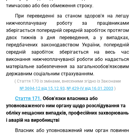
тимчасово або без обмеження строку.
При переведенні за станом здоров'я на легшу
нижчеоплачувану роботу за працівниками
зберігається попередній середній заробіток протягом
двох тижнів з дня переведення, а у випадках,
передбачених законодавством України, попередній
середній заробіток зберігається на весь час
виконання нижчеоплачуваної роботи або надається
матеріальне забезпечення за загальнообов'язковим
державним соціальним страхуванням.
( Стаття 170 із змінами, внесеними згідно із Законами
№ 3694-12 від 15.12.93
,
№ 429-IV від 16.01.2003
)
Стаття 171.
Обов'язки власника або
уповноваженого ним органу щодо розслідування та
обліку нещасних випадків, професійних захворювань
і аварій на виробництві
Власник або уповноважений ним орган повинен