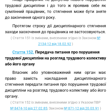
трудової дисципліни і до того ж проявив себе як
сумлінний працівник, то стягнення може бути зняте
до закінчення одного року.
Протягом строку дії дисциплінарного стягнення
заходи заохочення до працівника не застосовуються.
( Стаття 151 із змінами, внесеними згідно із Законом
№
2134-12 від 18.02.92
)
Стаття 152.
Передача питання про порушення
трудової дисципліни на розгляд трудового колективу
або його органу
Власник або уповноважений ним орган має
право замість накладання дисциплінарного
стягнення передати питання про порушення трудової
дисципліни на розгляд трудового колективу або його
органу.
( Стаття 152 із змінами, внесеними згідно з Указом ПВР
№ 8474-10 від 27.02.85
; Законом
№ 871-12 від 20.03.91
)