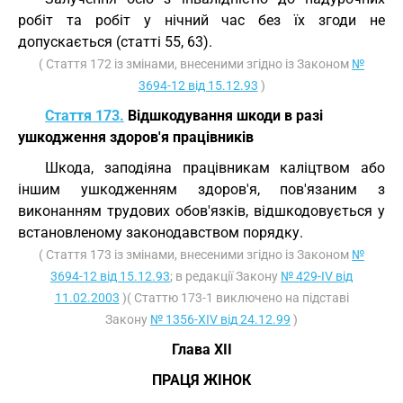
робіт та робіт у нічний час без їх згоди не
допускається (статті 55, 63).
( Стаття 172 із змінами, внесеними згідно із Законом
№
3694-12 від 15.12.93
)
Стаття 173.
Відшкодування шкоди в разі
ушкодження здоров'я працівників
Шкода, заподіяна працівникам каліцтвом або
іншим ушкодженням здоров'я, пов'язаним з
виконанням трудових обов'язків, відшкодовується у
встановленому законодавством порядку.
( Стаття 173 із змінами, внесеними згідно із Законом
№
3694-12 від 15.12.93
; в редакції Закону
№ 429-IV від
11.02.2003
)( Статтю 173-1 виключено на підставі
Закону
№ 1356-XIV від 24.12.99
)
Глава XII
ПРАЦЯ ЖІНОК