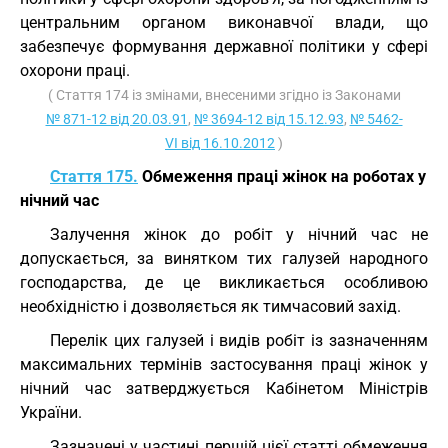
центральним органом виконавчої влади, що
забезпечує формування державної політики у сфері
охорони праці.
( Стаття 174 із змінами, внесеними згідно із Законами
№ 871-12 від 20.03.91
,
№ 3694-12 від 15.12.93
,
№ 5462-
VI від 16.10.2012
)
Стаття 175.
Обмеження праці жінок на роботах у
нічний час
Залучення жінок до робіт у нічний час не
допускається, за винятком тих галузей народного
господарства, де це викликається особливою
необхідністю і дозволяється як тимчасовий захід.
Перелік цих галузей і видів робіт із зазначенням
максимальних термінів застосування праці жінок у
нічний час затверджується Кабінетом Міністрів
України.
Зазначені у частині першій цієї статті обмеження