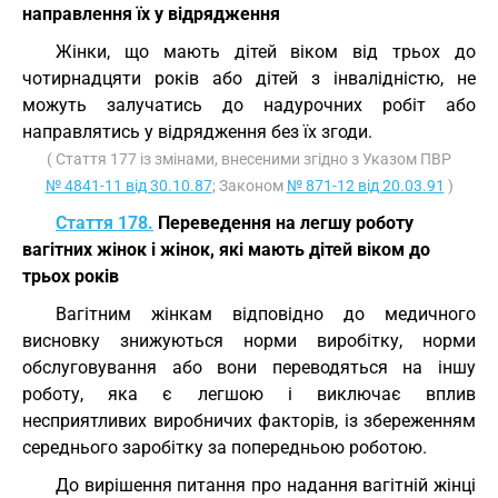
направлення їх у відрядження
Жінки, що мають дітей віком від трьох до
чотирнадцяти років або дітей з інвалідністю, не
можуть залучатись до надурочних робіт або
направлятись у відрядження без їх згоди.
( Стаття 177 із змінами, внесеними згідно з Указом ПВР
№ 4841-11 від 30.10.87
; Законом
№ 871-12 від 20.03.91
)
Стаття 178.
Переведення на легшу роботу
вагітних жінок і жінок, які мають дітей віком до
трьох років
Вагітним жінкам відповідно до медичного
висновку знижуються норми виробітку, норми
обслуговування або вони переводяться на іншу
роботу, яка є легшою і виключає вплив
несприятливих виробничих факторів, із збереженням
середнього заробітку за попередньою роботою.
До вирішення питання про надання вагітній жінці