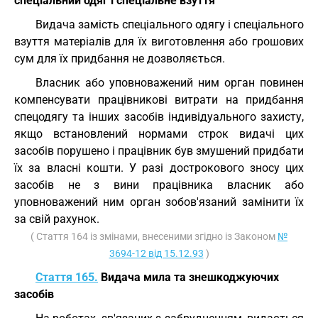
спеціальний одяг і спеціальне взуття
Видача замість спеціального одягу і спеціального
взуття матеріалів для їх виготовлення або грошових
сум для їх придбання не дозволяється.
Власник або уповноважений ним орган повинен
компенсувати працівникові витрати на придбання
спецодягу та інших засобів індивідуального захисту,
якщо встановлений нормами строк видачі цих
засобів порушено і працівник був змушений придбати
їх за власні кошти. У разі дострокового зносу цих
засобів не з вини працівника власник або
уповноважений ним орган зобов'язаний замінити їх
за свій рахунок.
( Стаття 164 із змінами, внесеними згідно із Законом
№
3694-12 від 15.12.93
)
Стаття 165.
Видача мила та знешкоджуючих
засобів