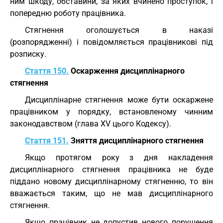
ним шкоду, обставини, за яких вчинено проступок, і
попередню роботу працівника.
Стягнення оголошується в наказі
(розпорядженні) і повідомляється працівникові під
розписку.
Стаття 150.
Оскарження дисциплінарного
стягнення
Дисциплінарне стягнення може бути оскаржене
працівником у порядку, встановленому чинним
законодавством (глава XV цього Кодексу).
Стаття 151.
Зняття дисциплінарного стягнення
Якщо протягом року з дня накладення
дисциплінарного стягнення працівника не буде
піддано новому дисциплінарному стягненню, то він
вважається таким, що не мав дисциплінарного
стягнення.
Якщо працівник не допустив нового порушення