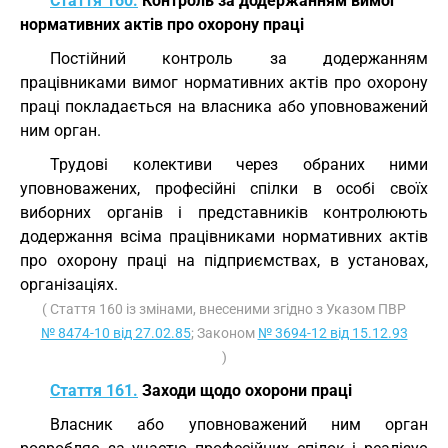
Стаття 160.
Контроль за додержанням вимог
нормативних актів про охорону праці
Постійний контроль за додержанням
працівниками вимог нормативних актів про охорону
праці покладається на власника або уповноважений
ним орган.
Трудові колективи через обраних ними
уповноважених, професійні спілки в особі своїх
виборних органів і представників контролюють
додержання всіма працівниками нормативних актів
про охорону праці на підприємствах, в установах,
організаціях.
( Стаття 160 із змінами, внесеними згідно з Указом ПВР
№ 8474-10 від 27.02.85
; Законом
№ 3694-12 від 15.12.93
)
Стаття 161.
Заходи щодо охорони праці
Власник або уповноважений ним орган