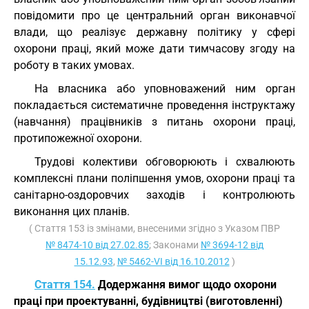
повідомити про це центральний орган виконавчої
влади, що реалізує державну політику у сфері
охорони праці, який може дати тимчасову згоду на
роботу в таких умовах.
На власника або уповноважений ним орган
покладається систематичне проведення інструктажу
(навчання) працівників з питань охорони праці,
протипожежної охорони.
Трудові колективи обговорюють і схвалюють
комплексні плани поліпшення умов, охорони праці та
санітарно-оздоровчих заходів і контролюють
виконання цих планів.
( Стаття 153 із змінами, внесеними згідно з Указом ПВР
№ 8474-10 від 27.02.85
; Законами
№ 3694-12 від
15.12.93
,
№ 5462-VI від 16.10.2012
)
Стаття 154.
Додержання вимог щодо охорони
праці при проектуванні, будівництві (виготовленні)