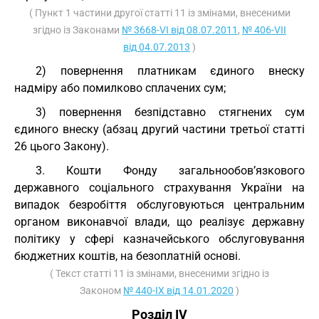
( Пункт 1 частини другої статті 11 із змінами, внесеними
згідно із Законами
№ 3668-VI від 08.07.2011
,
№ 406-VII
від 04.07.2013
)
2) повернення платникам єдиного внеску
надміру або помилково сплачених сум;
3) повернення безпідставно стягнених сум
єдиного внеску (абзац другий частини третьої статті
26 цього Закону).
3. Кошти Фонду загальнообов’язкового
державного соціального страхування України на
випадок безробіття обслуговуються центральним
органом виконавчої влади, що реалізує державну
політику у сфері казначейського обслуговування
бюджетних коштів, на безоплатній основі.
( Текст статті 11 із змінами, внесеними згідно із
Законом
№ 440-IX від 14.01.2020
)
Розділ IV