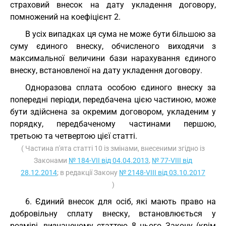
страховий внесок на дату укладення договору,
помножений на коефіцієнт 2.
В усіх випадках ця сума не може бути більшою за
суму єдиного внеску, обчисленого виходячи з
максимальної величини бази нарахування єдиного
внеску, встановленої на дату укладення договору.
Одноразова сплата особою єдиного внеску за
попередні періоди, передбачена цією частиною, може
бути здійснена за окремим договором, укладеним у
порядку, передбаченому частинами першою,
третьою та четвертою цієї статті.
( Частина п'ята статті 10 із змінами, внесеними згідно із
Законами
№ 184-VII від 04.04.2013
,
№ 77-VIII від
28.12.2014
; в редакції Закону
№ 2148-VIII від 03.10.2017
)
6. Єдиний внесок для осіб, які мають право на
добровільну сплату внеску, встановлюється у
розмірі, визначеному статтею 8 цього Закону (крім