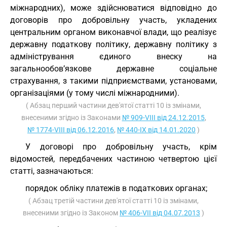
міжнародних), може здійснюватися відповідно до
договорів про добровільну участь, укладених
центральним органом виконавчої влади, що реалізує
державну податкову політику, державну політику з
адміністрування єдиного внеску на
загальнообов’язкове державне соціальне
страхування, з такими підприємствами, установами,
організаціями (у тому числі міжнародними).
( Абзац перший частини дев'ятої статті 10 із змінами,
внесеними згідно із Законами
№ 909-VIII від 24.12.2015
,
№ 1774-VIII від 06.12.2016
,
№ 440-IX від 14.01.2020
)
У договорі про добровільну участь, крім
відомостей, передбачених частиною четвертою цієї
статті, зазначаються:
порядок обліку платежів в податкових органах;
( Абзац третій частини дев'ятої статті 10 із змінами,
внесеними згідно із Законом
№ 406-VII від 04.07.2013
)