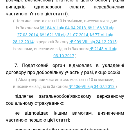
випадків одноразової сплати, передбачених
частиною п’ятою цієї статті).
( Частина шоста статті 10 із змінами, внесеними згідно
із Законами
№ 184-VII від 04.04.2013
,
№ 1166-VII від
27.03.2014
,
№ 1621-VII від 31.07.2014
,
№ 77-VIII від
28.12.2014
; в редакції Закону
№ 909-VIII від 24.12.2015
;
із змінами, внесеними згідно із Законом
№ 2148-VIII від
03.10.2017
)
7. Податковий орган відмовляє в укладенні
договору про добровільну участь у разі, якщо особа:
( Абзац перший частини сьомої статті 10 із змінами,
внесеними згідно із Законом
№ 406-VII від 04.07.2013
)
підлягає загальнообов'язковому державному
соціальному страхуванню;
не відповідає іншим вимогам, визначеним
частиною першою цієї статті;
подала неповні або недостовірні відомості;