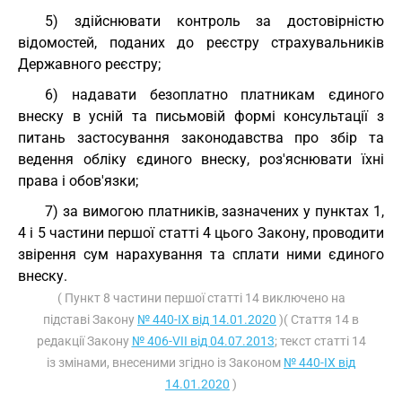
5) здійснювати контроль за достовірністю
відомостей, поданих до реєстру страхувальників
Державного реєстру;
6) надавати безоплатно платникам єдиного
внеску в усній та письмовій формі консультації з
питань застосування законодавства про збір та
ведення обліку єдиного внеску, роз'яснювати їхні
права і обов'язки;
7) за вимогою платників, зазначених у пунктах 1,
4 і 5 частини першої статті 4 цього Закону, проводити
звірення сум нарахування та сплати ними єдиного
внеску.
( Пункт 8 частини першої статті 14 виключено на
підставі Закону
№ 440-IX від 14.01.2020
)( Стаття 14 в
редакції Закону
№ 406-VII від 04.07.2013
; текст статті 14
із змінами, внесеними згідно із Законом
№ 440-IX від
14.01.2020
)