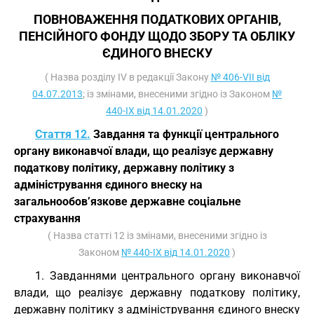
ПОВНОВАЖЕННЯ ПОДАТКОВИХ ОРГАНІВ,
ПЕНСІЙНОГО ФОНДУ ЩОДО ЗБОРУ ТА ОБЛІКУ
ЄДИНОГО ВНЕСКУ
( Назва розділу IV в редакції Закону
№ 406-VII від
04.07.2013
; із змінами, внесеними згідно із Законом
№
440-IX від 14.01.2020
)
Стаття 12.
Завдання та функції центрального
органу виконавчої влади, що реалізує державну
податкову політику, державну політику з
адміністрування єдиного внеску на
загальнообов’язкове державне соціальне
страхування
( Назва статті 12 із змінами, внесеними згідно із
Законом
№ 440-IX від 14.01.2020
)
1. Завданнями центрального органу виконавчої
влади, що реалізує державну податкову політику,
державну політику з адміністрування єдиного внеску