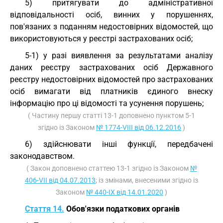
5) притягувати до адміністративної
відповідальності осіб, винних у порушеннях,
пов'язаних з поданням недостовірних відомостей, що
використовуються у реєстрі застрахованих осіб;
5-1) у разі виявлення за результатами аналізу
даних реєстру застрахованих осіб Державного
реєстру недостовірних відомостей про застрахованих
осіб вимагати від платників єдиного внеску
інформацію про ці відомості та усунення порушень;
( Частину першу статті 13-1 доповнено пунктом 5-1
згідно із Законом
№ 1774-VIII від 06.12.2016
)
6) здійснювати інші функції, передбачені
законодавством.
( Закон доповнено статтею 13-1 згідно із Законом
№
406-VII від 04.07.2013
; із змінами, внесеними згідно із
Законом
№ 440-IX від 14.01.2020
)
Стаття 14.
Обов'язки податкових органів