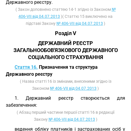
Державного реєстру.
( Закон доповнено статтею 14-1 згідно із Законом
№
406-VII від 04.07.2013
)( Статтю 15 виключено на
підставі Закону
№ 406-VII від 04.07.2013
)
Розділ V
ДЕРЖАВНИЙ РЕЄСТР
ЗАГАЛЬНООБОВ'ЯЗКОВОГО ДЕРЖАВНОГО
СОЦІАЛЬНОГО СТРАХУВАННЯ
Стаття 16.
Призначення та структура
Державного реєстру
( Назва статті 16 із змінами, внесеними згідно із
Законом
№ 406-VII від 04.07.2013
)
1. Державний реєстр створюється для
забезпечення:
( Абзац перший частини першої статті 16 в редакції
Закону
№ 406-VII від 04.07.2013
)
ведення обліку платників і застрахованих осіб у