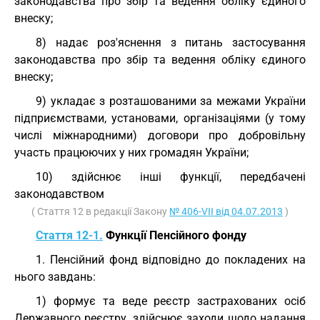
законодавства про збір та ведення обліку єдиного
внеску;
8) надає роз'яснення з питань застосування
законодавства про збір та ведення обліку єдиного
внеску;
9) укладає з розташованими за межами України
підприємствами, установами, організаціями (у тому
числі міжнародними) договори про добровільну
участь працюючих у них громадян України;
10) здійснює інші функції, передбачені
законодавством
( Стаття 12 в редакції Закону
№ 406-VII від 04.07.2013
)
Стаття 12-1.
Функції Пенсійного фонду
1. Пенсійний фонд відповідно до покладених на
нього завдань:
1) формує та веде реєстр застрахованих осіб
Державного реєстру, здійснює заходи щодо надання