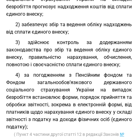
безробіття прогнозує надходження коштів від сплати
єдиного внеску;
2) забезпечує збір та ведення обліку надходжень
від сплати єдиного внеску;
3) здійснює контроль за додержанням
законодавства про збір та ведення обліку єдиного
внеску, правильністю нарахування, обчислення,
повнотою і своєчасністю сплати єдиного внеску;
4) за погодженням з Пенсійним фондом та
Фондом загальнообов’язкового державного
соціального страхування України на випадок
безробіття встановлює форми, порядок прийняття та
обробки звітності, зокрема в електронній формі, від
платників щодо нарахування єдиного внеску у складі
звітності з податку на доходи фізичних осіб (єдиного
податку);
( Пункт 4 частини другої статті 12 в редакції Законів
№