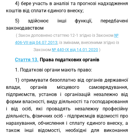
4) бере участь в аналізі та прогнозі надходження
коштів від сплати єдиного внеску;
5) здійснює інші функції, передбачені
законодавством
( Закон доповнено статтею 12-1 згідно із Законом
№
406-VII від 04.07.2013
; із змінами, внесеними згідно із
Законом
№ 440-IX від 14.01.2020
)
Стаття 13.
Права податкових органів
1. Податкові органи мають право:
1) отримувати безоплатно від органів державної
влади, органів місцевого самоврядування,
підприємств, установ і організацій незалежно від
форми власності, виду діяльності та господарювання
і від осіб, які провадять незалежну професійну
діяльність, фізичних осіб - підприємців відомості про
нарахування, обчислення і сплату єдиного внеску, а
також інші відомості, необхідні для виконання