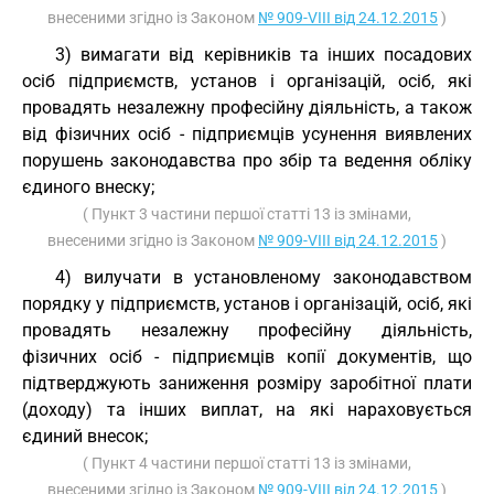
внесеними згідно із Законом
№ 909-VIII від 24.12.2015
)
3) вимагати від керівників та інших посадових
осіб підприємств, установ і організацій, осіб, які
провадять незалежну професійну діяльність, а також
від фізичних осіб - підприємців усунення виявлених
порушень законодавства про збір та ведення обліку
єдиного внеску;
( Пункт 3 частини першої статті 13 із змінами,
внесеними згідно із Законом
№ 909-VIII від 24.12.2015
)
4) вилучати в установленому законодавством
порядку у підприємств, установ і організацій, осіб, які
провадять незалежну професійну діяльність,
фізичних осіб - підприємців копії документів, що
підтверджують заниження розміру заробітної плати
(доходу) та інших виплат, на які нараховується
єдиний внесок;
( Пункт 4 частини першої статті 13 із змінами,
внесеними згідно із Законом
№ 909-VIII від 24.12.2015
)