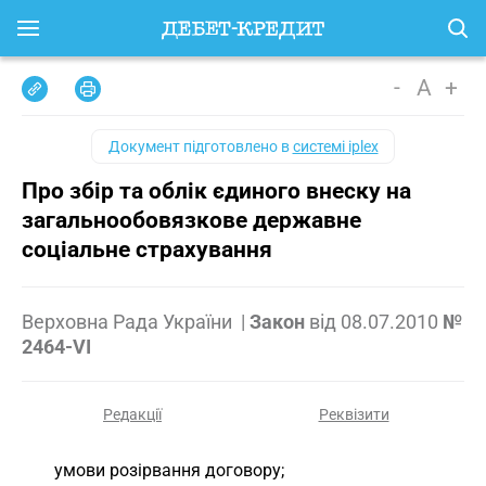
-
A
+
Документ підготовлено в
системі iplex
Про збір та облік єдиного внеску на
загальнообовязкове державне
соціальне страхування
Верховна Рада України
|
Закон
від
08.07.2010
№
2464-VI
Редакції
Реквізити
умови розірвання договору;