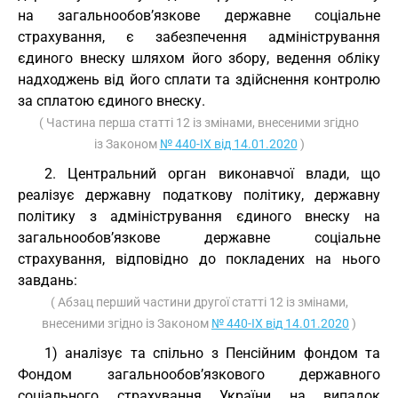
на загальнообов’язкове державне соціальне
страхування, є забезпечення адміністрування
єдиного внеску шляхом його збору, ведення обліку
надходжень від його сплати та здійснення контролю
за сплатою єдиного внеску.
( Частина перша статті 12 із змінами, внесеними згідно
із Законом
№ 440-IX від 14.01.2020
)
2. Центральний орган виконавчої влади, що
реалізує державну податкову політику, державну
політику з адміністрування єдиного внеску на
загальнообов’язкове державне соціальне
страхування, відповідно до покладених на нього
завдань:
( Абзац перший частини другої статті 12 із змінами,
внесеними згідно із Законом
№ 440-IX від 14.01.2020
)
1) аналізує та спільно з Пенсійним фондом та
Фондом загальнообов’язкового державного
соціального страхування України на випадок