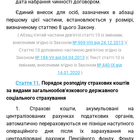
дата набрання чинності договором.
Єдиний внесок для осіб, зазначених в абзаці
першому цієї частини, встановлюється у розмірі,
визначеному статтею 8 цього Закону.
( Абзац п'ятий частини дев'ятої статті 10 із змінами,
внесеними згідно із Законом
№ 909-VIII від 24.12.2015
)(
Статтю 10 доповнено частиною дев'ятою згідно із
Законом
№ 184-VII від 04.04.2013
)( Текст статті 10 із
змінами, внесеними згідно із Законом
№ 440-IX від
14.01.2020
)
Стаття 11.
Порядок розподілу страхових коштів
за видами загальнообов'язкового державного
соціального страхування
1. Страхові кошти, акумульовані на
централізованих рахунках податкових органів,
автоматично перераховуються не пізніше наступного
операційного дня після їх зарахування на
централізовані рахунки Пенсійного фонду, Фонду