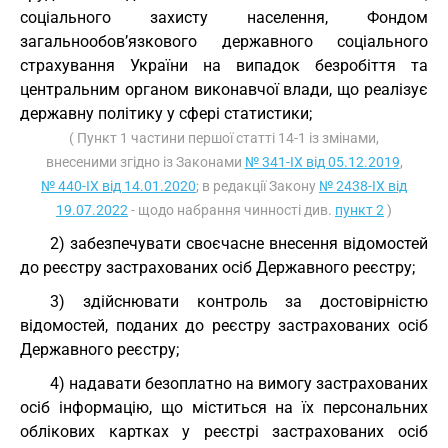
соціального захисту населення, Фондом
загальнообов’язкового державного соціального
страхування України на випадок безробіття та
центральним органом виконавчої влади, що реалізує
державну політику у сфері статистики;
( Пункт 1 частини першої статті 14-1 із змінами,
внесеними згідно із Законами
№ 341-IX від 05.12.2019
,
№ 440-IX від 14.01.2020
; в редакції Закону
№ 2438-IX від
19.07.2022
- щодо набрання чинності див.
пункт 2
)
2) забезпечувати своєчасне внесення відомостей
до реєстру застрахованих осіб Державного реєстру;
3) здійснювати контроль за достовірністю
відомостей, поданих до реєстру застрахованих осіб
Державного реєстру;
4) надавати безоплатно на вимогу застрахованих
осіб інформацію, що міститься на їх персональних
облікових картках у реєстрі застрахованих осіб