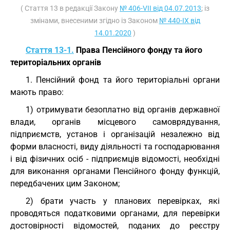
( Стаття 13 в редакції Закону
№ 406-VII від 04.07.2013
; із
змінами, внесеними згідно із Законом
№ 440-IX від
14.01.2020
)
Стаття 13-1.
Права Пенсійного фонду та його
територіальних органів
1. Пенсійний фонд та його територіальні органи
мають право:
1) отримувати безоплатно від органів державної
влади, органів місцевого самоврядування,
підприємств, установ і організацій незалежно від
форми власності, виду діяльності та господарювання
і від фізичних осіб - підприємців відомості, необхідні
для виконання органами Пенсійного фонду функцій,
передбачених цим Законом;
2) брати участь у планових перевірках, які
проводяться податковими органами, для перевірки
достовірності відомостей, поданих до реєстру