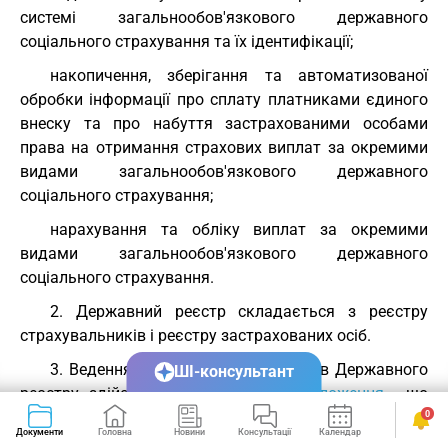
системі загальнообов'язкового державного
соціального страхування та їх ідентифікації;
накопичення, зберігання та автоматизованої
обробки інформації про сплату платниками єдиного
внеску та про набуття застрахованими особами
права на отримання страхових виплат за окремими
видами загальнообов'язкового державного
соціального страхування;
нарахування та обліку виплат за окремими
видами загальнообов'язкового державного
соціального страхування.
2. Державний реєстр складається з реєстру
страхувальників і реєстру застрахованих осіб.
3. Ведення реєстру страхувальників Державного
ШІ-консультант
реєстру здійснюється на підставі
положення
, що
затверджується центральним органом виконавчої
0
Документи
Головна
Новини
Консультації
Календар
Сервіси
влади, що забезпечує формування та реалізує