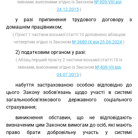
змінами, внесеними згідно із Законом
№ 909-VIII від
24.12.2015
)
у разі припинення трудового договору з
домашнім працівником;
( Пункт 1 частини восьмої статті 10 доповнено абзацом
четвертим згідно із Законом
№ 3680-IX від 25.04.2024
)
2) податковим органом у разі:
( Абзац перший пункту 2 частини восьмої статті 10 із
змінами, внесеними згідно із Законом
№ 406-VII від
04.07.2013
)
набуття застрахованою особою відповідно до
цього Закону зобов'язань щодо участі в системі
загальнообов'язкового державного соціального
страхування;
виникнення обставин, що не відповідають
визначеним цим Законом вимогам до осіб, які мають
право брати добровільну участь у системі