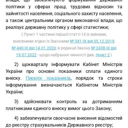
політики у сферах праці, трудових відносин та
зайнятості населення, соціального захисту населення,
а також центральним органом виконавчої влади, що
реалізує державну політику у сфері статистики;
( Пункт 1 частини першої статті 14 із змінами,
внесеними згідно із Законами
№ 341-IX від 05.12.2019
,
№ 440-IX від 14.01.2020
; в редакції Закону
№ 2438-IX від
19.07.2022
- щодо набрання чинності див.
пункт 2
)
2) щокварталу інформувати Кабінет Міністрів
України про основні показники сплати єдиного
внеску.
Перелік показників
, порядок та строки
інформування визначаються Кабінетом Міністрів
України;
3) здійснювати контроль за дотриманням
платниками єдиного внеску вимог цього Закону;
4) забезпечувати своєчасне внесення відомостей
до реєстру страхувальників Державного реєстру;