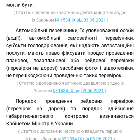
могли бути.
( Статтю 6 доповнено частиною дев'ятнадцятою згідно
із Законом
№ 1534-IX від 03.06.2021
)
Автомобільні перевізники, їх уповноважені особи
(водії), автомобільні самозайняті перевізники,
суб’єкти господарювання, які надають автостанційні
послуги, мають право фіксувати процес проведення
планової, позапланової або рейдової перевірки
(перевірки на дорозі) засобами фото- і відеотехніки,
не перешкоджаючи проведенню таких перевірок.
( Статтю 6 доповнено частиною двадцятою згідно із
Законом
№ 1534-IX від 03.06.2021
)
Порядок проведення рейдових перевірок
(перевірок на дорозі) та порядок здійснення
габаритно-вагового контролю визначаються
Кабінетом Міністрів України.
( Статтю 6 доповнено частиною двадцять першою
згідно із Законом
№ 1534-IX від 03.06.2021
)