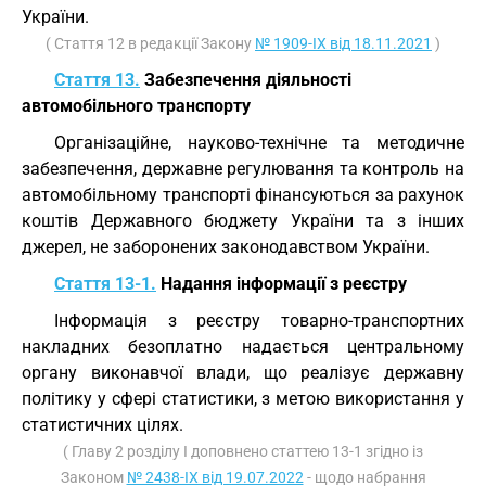
України.
( Стаття 12 в редакції Закону
№ 1909-IX від 18.11.2021
)
Стаття 13.
Забезпечення діяльності
автомобільного транспорту
Організаційне, науково-технічне та методичне
забезпечення, державне регулювання та контроль на
автомобільному транспорті фінансуються за рахунок
коштів Державного бюджету України та з інших
джерел, не заборонених законодавством України.
Стаття 13-1.
Надання інформації з реєстру
Інформація з реєстру товарно-транспортних
накладних безоплатно надається центральному
органу виконавчої влади, що реалізує державну
політику у сфері статистики, з метою використання у
статистичних цілях.
( Главу 2 розділу I доповнено статтею 13-1 згідно із
Законом
№ 2438-IX від 19.07.2022
- щодо набрання