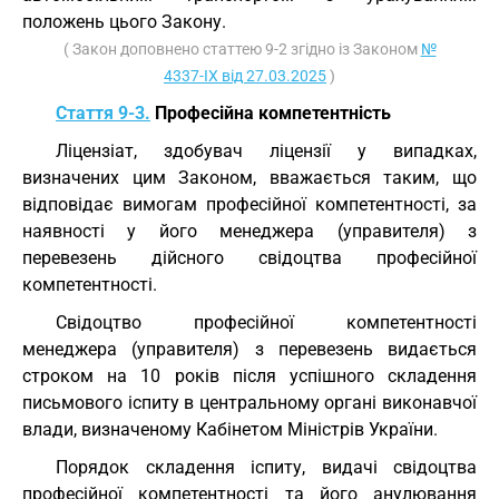
положень цього Закону.
( Закон доповнено статтею 9-2 згідно із Законом
№
4337-IX від 27.03.2025
)
Стаття 9-3.
Професійна компетентність
Ліцензіат, здобувач ліцензії у випадках,
визначених цим Законом, вважається таким, що
відповідає вимогам професійної компетентності, за
наявності у його менеджера (управителя) з
перевезень дійсного свідоцтва професійної
компетентності.
Свідоцтво професійної компетентності
менеджера (управителя) з перевезень видається
строком на 10 років після успішного складення
письмового іспиту в центральному органі виконавчої
влади, визначеному Кабінетом Міністрів України.
Порядок складення іспиту, видачі свідоцтва
професійної компетентності та його анулювання