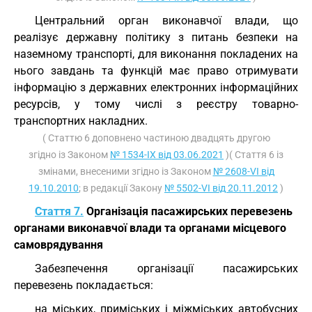
Центральний орган виконавчої влади, що
реалізує державну політику з питань безпеки на
наземному транспорті, для виконання покладених на
нього завдань та функцій має право отримувати
інформацію з державних електронних інформаційних
ресурсів, у тому числі з реєстру товарно-
транспортних накладних.
( Статтю 6 доповнено частиною двадцять другою
згідно із Законом
№ 1534-IX від 03.06.2021
)( Стаття 6 із
змінами, внесеними згідно із Законом
№ 2608-VI від
19.10.2010
; в редакції Закону
№ 5502-VI від 20.11.2012
)
Стаття 7.
Організація пасажирських перевезень
органами виконавчої влади та органами місцевого
самоврядування
Забезпечення організації пасажирських
перевезень покладається:
на міських, приміських і міжміських автобусних