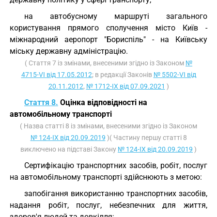
на автобусному маршруті загального
користування прямого сполучення місто Київ -
міжнародний аеропорт "Бориспіль" - на Київську
міську державну адміністрацію.
( Стаття 7 із змінами, внесеними згідно із Законом
№
4715-VI від 17.05.2012
; в редакції Законів
№ 5502-VI від
20.11.2012
,
№ 1712-IX від 07.09.2021
)
Стаття 8.
Оцінка відповідності на
автомобільному транспорті
( Назва статті 8 із змінами, внесеними згідно із Законом
№ 124-IX від 20.09.2019
)( Частину першу статті 8
виключено на підставі Закону
№ 124-IX від 20.09.2019
)
Сертифікацію транспортних засобів, робіт, послуг
на автомобільному транспорті здійснюють з метою:
запобігання використанню транспортних засобів,
надання робіт, послуг, небезпечних для життя,
здоров'я людей та довкілля;