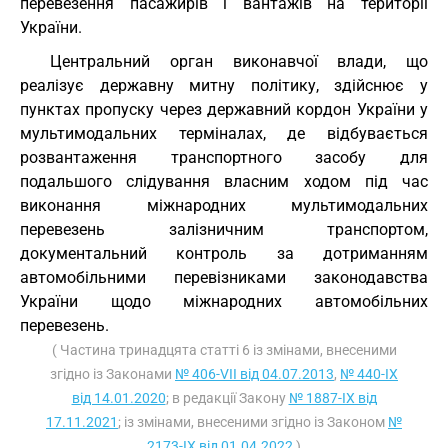
перевезення пасажирів і вантажів на території
України.
Центральний орган виконавчої влади, що
реалізує державну митну політику, здійснює у
пунктах пропуску через державний кордон України у
мультимодальних терміналах, де відбувається
розвантаження транспортного засобу для
подальшого слідування власним ходом під час
виконання міжнародних мультимодальних
перевезень залізничним транспортом,
документальний контроль за дотриманням
автомобільними перевізниками законодавства
України щодо міжнародних автомобільних
перевезень.
( Частина тринадцята статті 6 із змінами, внесеними
згідно із Законами
№ 406-VII від 04.07.2013
,
№ 440-IX
від 14.01.2020
; в редакції Закону
№ 1887-IX від
17.11.2021
; із змінами, внесеними згідно із Законом
№
2173-IX від 01.04.2022
)