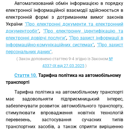
Автоматизований обмін інформацією в порядку
електронної інформаційної взаємодії здійснюється в
електронній формі з дотриманням вимог законів
України
"Про електронні документи та електронний
документообіг"
,
"Про електронну ідентифікацію та
електронні довірчі послуги"
,
"Про захист інформації в
інформаційно-комунікаційних системах"
,
"Про захист
персональних даних"
.
( Закон доповнено статтею 9-4 згідно із Законом
№
4337-IX від 27.03.2025
)
Стаття 10.
Тарифна політика на автомобільному
транспорті
Тарифна політика на автомобільному транспорті
має задовольняти підприємницький інтерес,
забезпечувати розвиток автомобільного транспорту,
стимулювати впровадження новітніх технологій
перевезень, застосування сучасних типів
транспортних засобів, а також сприяти вирішенню