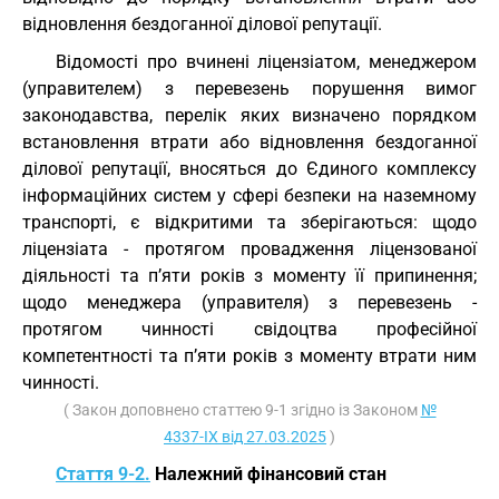
відновлення бездоганної ділової репутації.
Відомості про вчинені ліцензіатом, менеджером
(управителем) з перевезень порушення вимог
законодавства, перелік яких визначено порядком
встановлення втрати або відновлення бездоганної
ділової репутації, вносяться до Єдиного комплексу
інформаційних систем у сфері безпеки на наземному
транспорті, є відкритими та зберігаються: щодо
ліцензіата - протягом провадження ліцензованої
діяльності та п’яти років з моменту її припинення;
щодо менеджера (управителя) з перевезень -
протягом чинності свідоцтва професійної
компетентності та п’яти років з моменту втрати ним
чинності.
( Закон доповнено статтею 9-1 згідно із Законом
№
4337-IX від 27.03.2025
)
Стаття 9-2.
Належний фінансовий стан