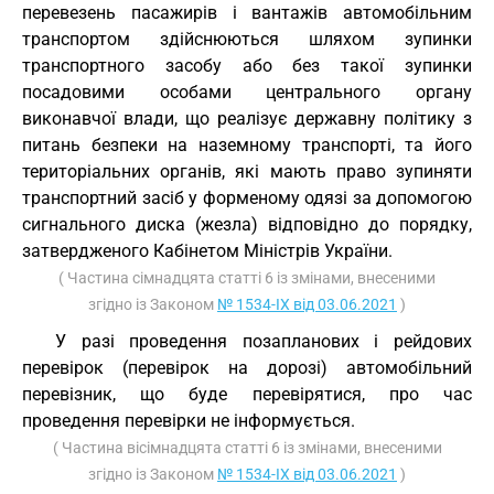
перевезень пасажирів і вантажів автомобільним
транспортом здійснюються шляхом зупинки
транспортного засобу або без такої зупинки
посадовими особами центрального органу
виконавчої влади, що реалізує державну політику з
питань безпеки на наземному транспорті, та його
територіальних органів, які мають право зупиняти
транспортний засіб у форменому одязі за допомогою
сигнального диска (жезла) відповідно до порядку,
затвердженого Кабінетом Міністрів України.
( Частина сімнадцята статті 6 із змінами, внесеними
згідно із Законом
№ 1534-IX від 03.06.2021
)
У разі проведення позапланових і рейдових
перевірок (перевірок на дорозі) автомобільний
перевізник, що буде перевірятися, про час
проведення перевірки не інформується.
( Частина вісімнадцята статті 6 із змінами, внесеними
згідно із Законом
№ 1534-IX від 03.06.2021
)