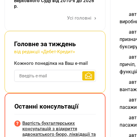
Верховного Суду від 2010-х до 2026
р.
авт
Усі головні
виробн
авт
призна
Головне за тиждень
буксиру
від редакції «Дебет-Кредит»
авт
Кожного понеділка на Ваш e-mail
причіп,
функцій
авт
вантажі
авт
Останні консультації
пасажир
авт
Вартість бухгалтерських
пасажир
консультацій з відкриття
адвокатського бюро, ліквідації та
авт