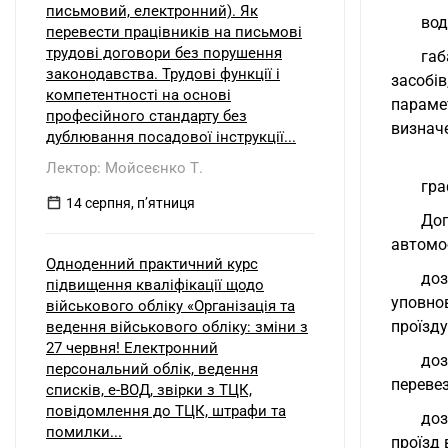
письмовий, електронний). Як
вод
перевести працівників на письмові
трудові договори без порушення
габ
законодавства. Трудові функції і
засобі
компетентності на основі
параме
професійного стандарту без
визначе
дублювання посадової інструкції...
Лектор: Мойсеєнко Т.
гра
14 серпня, пʼятниця
Дог
автомо
Одноденний практичний курс
до
підвищення кваліфікації щодо
уповно
військового обліку «Організація та
проїзду
ведення військового обліку: зміни з
27 червня! Електронний
доз
персональний облік, ведення
переве
списків, е-ВОД, звірки з ТЦК,
повідомлення до ТЦК, штрафи та
доз
помилки...
проїзд 