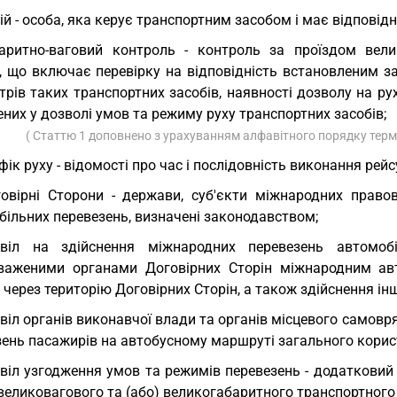
ій - особа, яка керує транспортним засобом і має відповід
аритно-ваговий контроль - контроль за проїздом вели
в, що включає перевірку на відповідність встановленим 
трів таких транспортних засобів, наявності дозволу на 
них у дозволі умов та режиму руху транспортних засобів;
( Статтю 1 доповнено з урахуванням алфавітного порядку терм
фік руху - відомості про час і послідовність виконання рейс
овірні Сторони - держави, суб'єкти міжнародних право
більних перевезень, визначені законодавством;
звіл на здійснення міжнародних перевезень автомо
важеними органами Договірних Сторін міжнародним авт
 через територію Договірних Сторін, а також здійснення і
віл органів виконавчої влади та органів місцевого самовр
зень пасажирів на автобусному маршруті загального корис
віл узгодження умов та режимів перевезень - додаткови
великовагового та (або) великогабаритного транспортного 