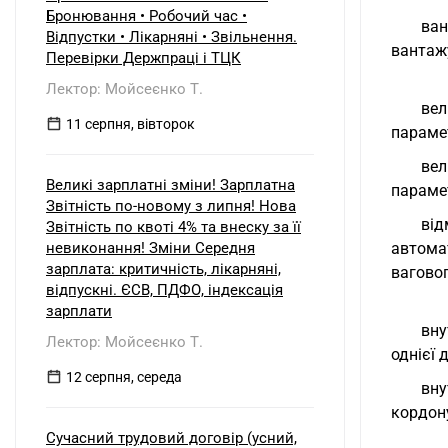
Бронювання • Робочий час •
ван
Відпустки • Лікарняні • Звільнення.
вантаж
Перевірки Держпраці і ТЦК
Лектор: Мойсеєнко Т.
вел
11 серпня, вівторок
параме
вел
Великі зарплатні зміни! Зарплатна
парамет
Звітність по-новому з липня! Нова
від
Звітність по квоті 4% та внеску за її
невиконання! Зміни Середня
автома
зарплата: критичність, лікарняні,
вагово
відпускні. ЄСВ, ПДФО, індексація
зарплати
вну
Лектор: Мойсеєнко Т.
однієї 
12 серпня, середа
вну
кордону
Сучасний трудовий договір (усний,