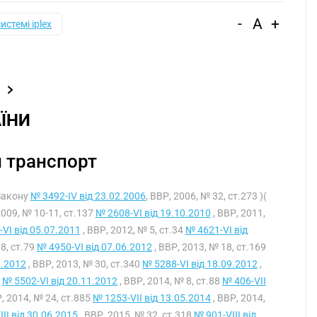
-
A
+
системі iplex
ЇНИ
 транспорт
 Закону
№ 3492-IV від 23.02.2006
, ВВР, 2006, № 32, ст.273 )(
2009, № 10-11, ст.137
№ 2608-VI від 19.10.2010
, ВВР, 2011,
VI від 05.07.2011
, ВВР, 2012, № 5, ст.34
№ 4621-VI від
 8, ст.79
№ 4950-VI від 07.06.2012
, ВВР, 2013, № 18, ст.169
7.2012
, ВВР, 2013, № 30, ст.340
№ 5288-VI від 18.09.2012
,
2
№ 5502-VI від 20.11.2012
, ВВР, 2014, № 8, ст.88
№ 406-VII
, 2014, № 24, ст.885
№ 1253-VII від 13.05.2014
, ВВР, 2014,
II від 30.06.2015
, ВВР, 2015, № 32, ст.318
№ 901-VIII від