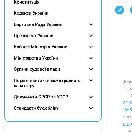
Конституція
Кодекси України
Верховна Рада України
Президент України
Кабінет Міністрів України
Міністерства України
Органи судової влади
Нормативні акти міжнародного
(Від
характеру
Із з
Документи СРСР та УРСР
22.0
Cтандарти бух.обліку
№ 5
ВВР,
від 
№ 