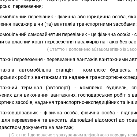
рські перевезення;
омобільний перевізник - фізична або юридична особа, яка
ення пасажирів чи (та) вантажів транспортними засобами;
омобільний самозайнятий перевізник - це фізична особа - 
чи за власний кошт перевезення пасажирів на таксі без зас
( Статтю 1 доповнено абзацом згідно із Зак
тажні перевезення - перевезення вантажів вантажними ав
нтажна автомобільна станція - комплекс будівель, 
рських робіт з вантажами та надання транспортно-експеди
нтажний термінал (автопорт) - комплекс будівель, с
чених для виконання вантажних, господарських робіт з в
ртних засобів, надання транспортно-експедиційних та інши
тажовідправник - фізична особа, фізична особа - підпр
 для перевезення та вносить відповідні відомості до тов
давством документа на вантаж;
( Статтю 1 доповнено з урахуванням алфавітного порядку терм