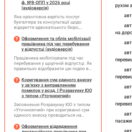
ф. №8-ОПП у 2026 році
рухом а
(аудіоверсія)
авт
Яка орієнтовна вартість послуг
бухгалтера за консультації щодо
авт
відкриття адвокатського бюро,
на доро
ліквідації незалежної адвокатської
діяльності та подання звіту за
Оформлення та облік мобілізації
авт
формою №8-ОПП?
працівника під час перебування
у відпустці (аудіоверсія)
авт
Працівника мобілізували під час
переви
перебування у щорічній відпустці. Як
правильно відобразити цю подію в
авт
кадровому, табельному,
переви
бухгалтерському обліку та
Коригування сум єдиного внеску
податковій звітності?
у зв’язку з виправленням
авт
помилок у розд. І Розрахунку ЮО
з типом «Уточнюючий»
авт
перевез
Заповнення Розрахунку ЮО з типом
«Уточнюючий» при коригуванні сум
авт
єдиного внеску проводиться на
підставі Додатку Д1 до Розрахунку
пасажи
ЮО з використанням типів
Оформлення відрядження
ав
нарахувань 2 та 3. Додатки,
дистанційного працівника при