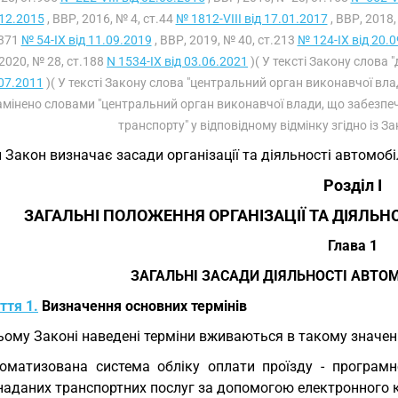
12.2015
, ВВР, 2016, № 4, ст.44
№ 1812-VIII від 17.01.2017
, ВВР, 2018,
.371
№ 54-IX від 11.09.2019
, ВВР, 2019, № 40, ст.213
№ 124-IX від 20.
2020, № 28, ст.188
N 1534-IX від 03.06.2021
)( У тексті Закону слова
07.2011
)( У тексті Закону слова "центральний орган виконавчої вла
амінено словами "центральний орган виконавчої влади, що забезпеч
транспорту" у відповідному відмінку згідно із 
 Закон визначає засади організації та діяльності автомоб
Розділ I
ЗАГАЛЬНІ ПОЛОЖЕННЯ ОРГАНІЗАЦІЇ ТА ДІЯЛЬ
Глава 1
ЗАГАЛЬНІ ЗАСАДИ ДІЯЛЬНОСТІ АВТО
ття 1.
Визначення основних термінів
ьому Законі наведені терміни вживаються в такому значенн
оматизована система обліку оплати проїзду - програмн
 наданих транспортних послуг за допомогою електронного 