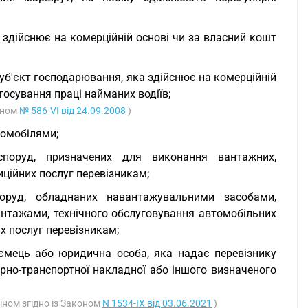
 здійснює на комерційній основі чи за власний кошт
суб'єкт господарювання, яка здійснює на комерційній
тосування праці найманих водіїв;
оном
№ 586-VI від 24.09.2008
)
томобілями;
споруд, призначених для виконання вантажних,
ційних послуг перевізникам;
поруд, обладнаних навантажувальними засобами,
антажами, технічного обслуговування автомобільних
х послуг перевізникам;
иємець або юридична особа, яка надає перевізнику
арно-транспортної накладної або іншого визначеного
іном згідно із Законом
N 1534-IX від 03.06.2021
)