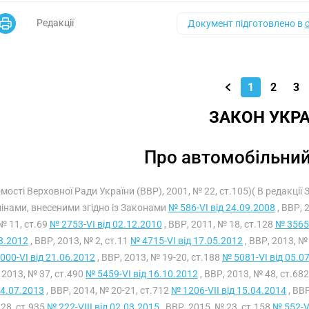
Редакції
Документ підготовлено в
1
2
3
ЗАКОН УКРА
Про автомобільний
омості Верховної Ради України (ВВР), 2001, № 22, ст.105)( В редакції
мінами, внесеними згідно із Законами
№ 586-VI від 24.09.2008
, ВВР, 
№ 11, ст.69
№ 2753-VI від 02.12.2010
, ВВР, 2011, № 18, ст.128
№ 3565-
3.2012
, ВВР, 2013, № 2, ст.11
№ 4715-VI від 17.05.2012
, ВВР, 2013, №
000-VI від 21.06.2012
, ВВР, 2013, № 19-20, ст.188
№ 5081-VI від 05.0
 2013, № 37, ст.490
№ 5459-VI від 16.10.2012
, ВВР, 2013, № 48, ст.68
04.07.2013
, ВВР, 2014, № 20-21, ст.712
№ 1206-VII від 15.04.2014
, ВВР
28, ст.935
№ 222-VIII від 02.03.2015
, ВВР, 2015, № 23, ст.158
№ 552-VI