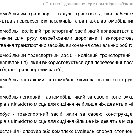
( Статтю 1 доповнено терміном згідно із Зак
омобільний транспорт - галузь транспорту, яка забезп
ицтва у перевезеннях пасажирів та вантажів автомобільн
омобіль - колісний транспортний засіб, який приводиться в
чений для руху безрейковими дорогами і використову
вання транспортних засобів, виконання спеціальних робіт;
омобільний транспортний засіб - колісний транспортний 
 напівпричіп), який використовується для перевезення па
 (далі - транспортний засіб);
омобіль вантажний - автомобіль, який за своєю констру
в;
омобіль легковий - автомобіль, який за своєю констру
ів з кількістю місць для сидіння не більше ніж дев'ять з м
обус - транспортний засіб, який за своєю конструкц
ів з кількістю місць для сидіння більше ніж дев'ять з міс
останція - споруда або комплекс будівель, споруд, стоянок 