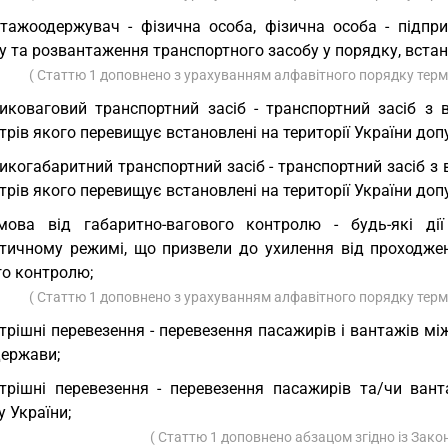
тажоодержувач - фізична особа, фізична особа - підп
у та розвантаження транспортного засобу у порядку, вста
( Статтю 1 доповнено з урахуванням алфавітного порядку терм
иковаговий транспортний засіб - транспортний засіб з
трів якого перевищує встановлені на території України д
икогабаритний транспортний засіб - транспортний засіб з 
рів якого перевищує встановлені на території України доп
мова від габаритно-вагового контролю - будь-які дії
тичному режимі, що призвели до ухилення від проходжен
го контролю;
( Статтю 1 доповнено з урахуванням алфавітного порядку терм
трішні перевезення - перевезення пасажирів і вантажів м
держави;
трішні перевезення - перевезення пасажирів та/чи ван
 України;
( Статтю 1 доповнено абзацом згідно із Зак