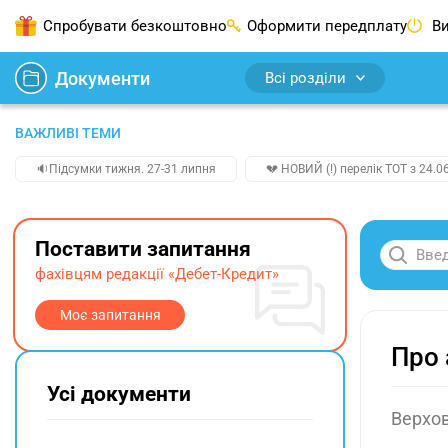
Спробувати безкоштовно
Оформити передплату
Ви
Документи
Всі розділи
ВАЖЛИВІ ТЕМИ
🔉Підсумки тижня. 27-31 липня
💔 НОВИЙ (!) перелік ТОТ з 24.06
Поставити запитання
фахівцям редакції «Дебет-Кредит»
Моє запитання
Про 
Усі документи
Верхов