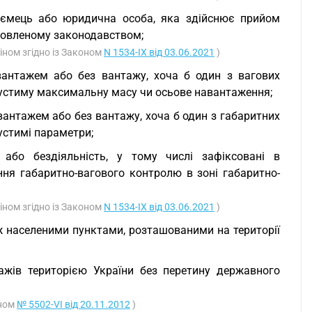
риємець або юридична особа, яка здійснює прийом
новленому законодавством;
іном згідно із Законом
N 1534-IX від 03.06.2021
)
 вантажем або без вантажу, хоча б один з вагових
опустиму максимальну масу чи осьове навантаження;
вантажем або без вантажу, хоча б один з габаритних
устимі параметри;
 або бездіяльність, у тому числі зафіксовані в
ня габаритно-вагового контролю в зоні габаритно-
іном згідно із Законом
N 1534-IX від 03.06.2021
)
іж населеними пунктами, розташованими на території
тажів територією України без перетину державного
оном
№ 5502-VI від 20.11.2012
)