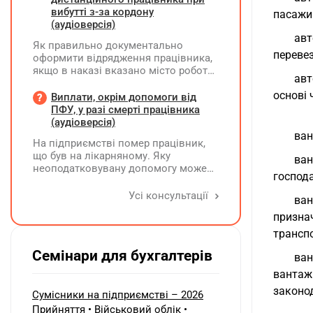
інформація щодо яких не
вибутті з-за кордону
пасажи
коригується, у рядку 06 не
(аудіоверсія)
вказуються та не подаються
авт
Як правильно документально
перевез
оформити відрядження працівника,
якщо в наказі вказано місто роботи
авт
в Україні, але виліт фактично
основі 
відбувся з іншої країни (де
Виплати, окрім допомоги від
працівник працював дистанційно),
ПФУ, у разі смерті працівника
та чи впливає ця розбіжність на
(аудіоверсія)
відшкодування витрат і
ван
На підприємстві помер працівник,
оподаткування?
що був на лікарняному. Яку
ва
неоподатковувану допомогу може
господа
надати підприємство крім допомоги
від ПФУ? Кому і як виплатити
Усі консультації
ва
лікарняні, що прийшли на рахунок
призна
підприємства, та розрахункові
(компенсація за невикористані дні
транспо
відпустки)?
Семінари для бухгалтерів
ван
вантаж
законо
Сумісники на підприємстві – 2026
Прийняття • Військовий облік •