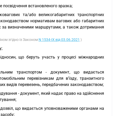
не посвідчення встановленого зразка;
ковагових та/або великогабаритних транспортних
законодавством нормативам вагових або габаритних
рух за визначеними маршрутами, а також дотримання
іном згідно із Законом
N 1534-IX від 03.06.2021
)
у;
відносин, що беруть участь у процесі міжнародних
більним транспортом - документ, що видається
омобільним перевізникам для в'їзду, транзитного
нших видів перевезень, передбачених законодавством;
ядування - документ, який надає право на здійснення
тування;
й дозвіл, що видається уповноваженими органами на
засобу;