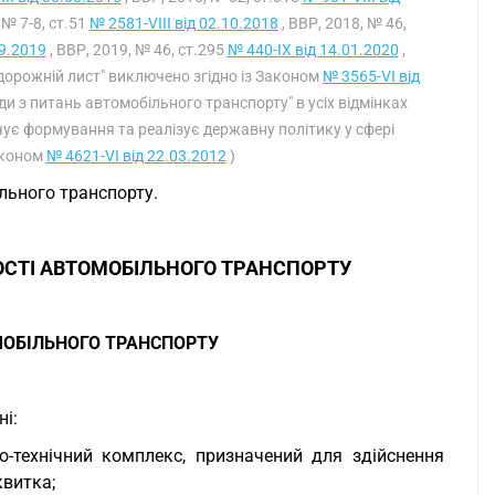
 № 7-8, ст.51
№ 2581-VIII від 02.10.2018
, ВВР, 2018, № 46,
09.2019
, ВВР, 2019, № 46, ст.295
№ 440-IX від 14.01.2020
,
 "дорожній лист" виключено згідно із Законом
№ 3565-VI від
ди з питань автомобільного транспорту" в усіх відмінках
ує формування та реалізує державну політику у сфері
Законом
№ 4621-VI від 22.03.2012
)
ільного транспорту.
НОСТІ АВТОМОБІЛЬНОГО ТРАНСПОРТУ
МОБІЛЬНОГО ТРАНСПОРТУ
і:
о-технічний комплекс, призначений для здійснення
квитка;