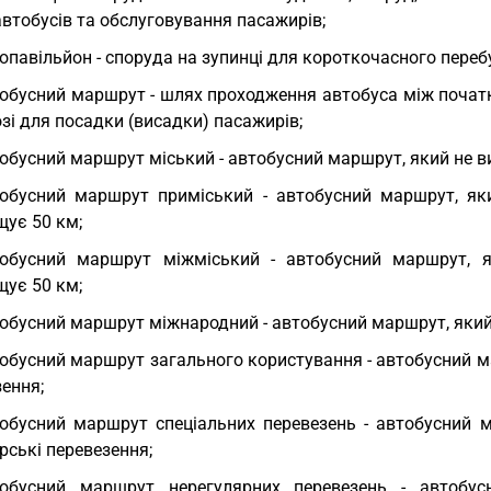
втобусів та обслуговування пасажирів;
опавільйон - споруда на зупинці для короткочасного переб
обусний маршрут - шлях проходження автобуса між почат
зі для посадки (висадки) пасажирів;
обусний маршрут міський - автобусний маршрут, який не ви
обусний маршрут приміський - автобусний маршрут, яки
щує 50 км;
обусний маршрут міжміський - автобусний маршрут, як
щує 50 км;
обусний маршрут міжнародний - автобусний маршрут, який
обусний маршрут загального користування - автобусний м
ення;
обусний маршрут спеціальних перевезень - автобусний м
рські перевезення;
тобусний маршрут нерегулярних перевезень - автобу