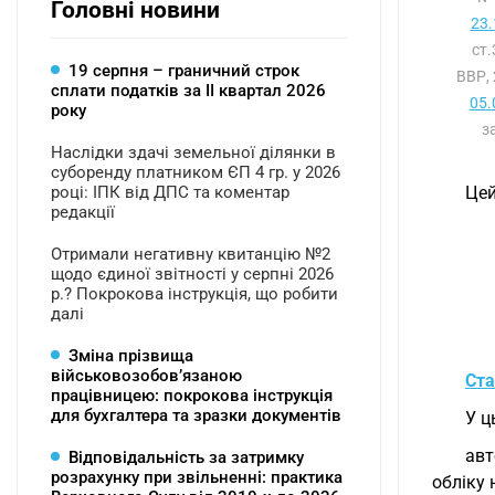
Головні новини
23.
ст
19 серпня – граничний строк
ВВР, 
сплати податків за ІI квартал 2026
05.
року
з
Наслідки здачі земельної ділянки в
суборенду платником ЄП 4 гр. у 2026
році: ІПК від ДПС та коментар
Цей
редакції
Отримали негативну квитанцію №2
щодо єдиної звітності у серпні 2026
р.? Покрокова інструкція, що робити
далі
Зміна прізвища
військовозобов’язаною
Ста
працівницею: покрокова інструкція
для бухгалтера та зразки документів
У ц
авт
Відповідальність за затримку
розрахунку при звільненні: практика
обліку