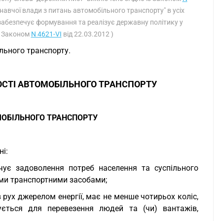
онавчої влади з питань автомобільного транспорту" в усіх
забезпечує формування та реалізує державну політику у
із Законом
N 4621-VI
від 22.03.2012 )
ільного транспорту.
НОСТІ АВТОМОБІЛЬНОГО ТРАНСПОРТУ
МОБІЛЬНОГО ТРАНСПОРТУ
і:
ечує задоволення потреб населення та суспільного
ими транспортними засобами;
 рух джерелом енергії, має не менше чотирьох коліс,
ється для перевезення людей та (чи) вантажів,