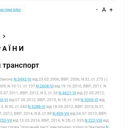
-
A
+
системі iplex
Р А Ї Н И
 транспорт
ї Закону
N 3492-IV
від 23.02.2006, ВВР, 2006, N 32, ст.273 ) (
009, N 10-11, ст.137
N 2608-VI
від 19.10.2010, ВВР, 2011, N
5.07.2011, ВВР, 2012, N 5, ст.34
N 4621-VI
від 22.03.2012,
50-VI
від 07.06.2012, ВВР, 2013, N 18, ст.169
N 5000-VI
від
3, N 30, ст.340
N 5288-VI
від 18.09.2012, ВВР, 2013, N 37,
1.2012, ВВР, 2014, N 8, ст.88
N 406-VII
від 04.07.2013, ВВР,
253-VII
від 13.05.2014, ВВР, 2014, N 28, ст.935
N 222-VIII
від
Закону слова "дорожній лист" виключено згідно із Законом
N