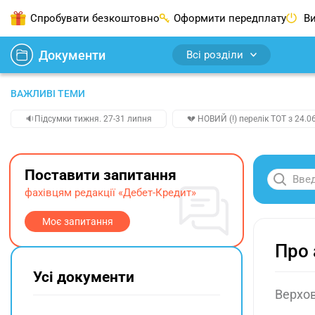
Спробувати безкоштовно
Оформити передплату
Ви
Документи
Всі розділи
ВАЖЛИВІ ТЕМИ
🔉Підсумки тижня. 27-31 липня
💔 НОВИЙ (!) перелік ТОТ з 24.06
Поставити запитання
фахівцям редакції «Дебет-Кредит»
Моє запитання
Про 
Усі документи
Верхов