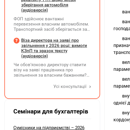
зберігання автомобіля
(аудіоверсія)
ван
ФОП здійснює вантажні
ва
перевезення власним автомобілем.
господа
Транспортний засіб зберігається за
місцем фактичного проживання
ва
перевізника, договір оренди гаража
Віза директора на заяві про
чи стоянки відсутній. Яку адресу
призна
звільнення у 2026 році: вимоги
слід зазначати у новому реквізиті
КЗпП та зразок тексту
транспо
ТТН «Місце, де зберігається
(аудіоверсія)
автомобіль»? Чи є обов'язковим
вел
Чи обов’язково директору ставити
оформлення договору на місце
параме
візу на заяві працівника про
стоянки?
звільнення за власним бажанням?
вел
Якщо так, який текст візи є бажаним
згідно з нормами КЗпП?
парамет
Усі консультації
вну
однієї 
Семінари для бухгалтерів
вну
кордону
Сумісники на підприємстві – 2026