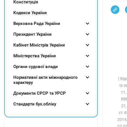
Конституція
Кодекси України
Верховна Рада України
Президент України
Кабінет Міністрів України
Міністерства України
Органи судової влади
Нормативні акти міжнародного
( Ві
характеру
Із 
11,
Документи СРСР та УРСР
ВВР
Cтандарти бух.обліку
21.
ст.
2014,
02.03