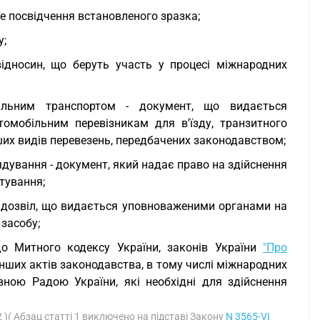
не посвідчення встановленого зразка;
у;
відносин, що беруть участь у процесі міжнародних
більним транспортом - документ, що видається
омобільним перевізникам для в'їзду, транзитного
нших видів перевезень, передбачених законодавством;
ядування - документ, який надає право на здійснення
тування;
й дозвіл, що видається уповноваженими органами на
засобу;
до Митного кодексу України, законів України
"Про
 інших актів законодавства, в тому числі міжнародних
вною Радою України, які необхідні для здійснення
2 )( Абзац статті 1 виключено на підставі Закону
N 3565-VI