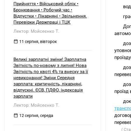
Прийняття • Військовий облік •
вод
Бронювання • Робочий час •
Відпустки • Лікарняні • Звільнення.
гра
Перевірки Держпраці і ТЦК
Дог
Лектор: Мойсеєнко Т.
автомо
11 серпня, вівторок
до
уповно
проїзду
Великі зарплатні зміни! Зарплатна
Звітність по-новому з липня! Нова
доз
Звітність по квоті 4% та внеску за її
переве
невиконання! Зміни Середня
зарплата: критичність, лікарняні,
доз
відпускні. ЄСВ, ПДФО, індексація
проїзд 
зарплати
док
Лектор: Мойсеєнко Т.
транспо
догово
12 серпня, середа
переве
( Ст