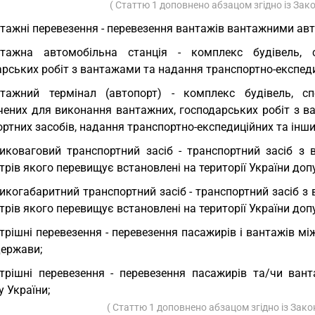
( Статтю 1 доповнено абзацом згідно із За
тажні перевезення - перевезення вантажів вантажними ав
нтажна автомобільна станція - комплекс будівель, 
рських робіт з вантажами та надання транспортно-експеди
нтажний термінал (автопорт) - комплекс будівель, с
чених для виконання вантажних, господарських робіт з в
ртних засобів, надання транспортно-експедиційних та інши
иковаговий транспортний засіб - транспортний засіб з
трів якого перевищує встановлені на території України д
икогабаритний транспортний засіб - транспортний засіб з 
рів якого перевищує встановлені на території України доп
трішні перевезення - перевезення пасажирів і вантажів м
держави;
трішні перевезення - перевезення пасажирів та/чи ван
 України;
( Статтю 1 доповнено абзацом згідно із Зак