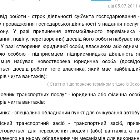
від 05.07.2011 )
від роботи - строк діяльності суб'єкта господарювання 
у провадження господарської діяльності з надання послуг
ону. У разі припинення автомобільного перевізника -
ання, поділу, перетворення) досвід його роботи набуває 
 У разі створення юридичної особи, власником або одним 
ою особою - підприємцем, підприємницька діяльність яко
ємця набуває новостворена юридична особа (досвідо
ться досвід роботи того власника, який має найбільший
ів чи/та вантажів);
( Статтю 1 доповнено терміном згідно із Зак
овник транспортних послуг - юридична або фізична особ
ів чи/та вантажів;
инка - спеціально обладнаний пункт для очікування автобу
існий транспортний засіб - транспортний засіб, при
стовується для перевезення людей і (або) вантажів, а та
вленого на ньому обладнання чи механізмів для виконання