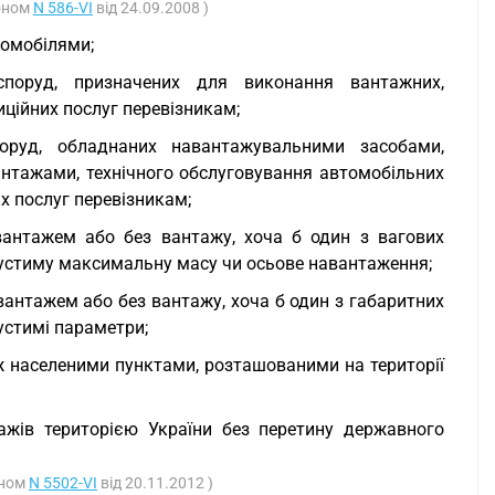
коном
N 586-VI
від 24.09.2008 )
томобілями;
споруд, призначених для виконання вантажних,
ційних послуг перевізникам;
поруд, обладнаних навантажувальними засобами,
антажами, технічного обслуговування автомобільних
х послуг перевізникам;
 вантажем або без вантажу, хоча б один з вагових
опустиму максимальну масу чи осьове навантаження;
вантажем або без вантажу, хоча б один з габаритних
устимі параметри;
іж населеними пунктами, розташованими на території
тажів територією України без перетину державного
оном
N 5502-VI
від 20.11.2012 )