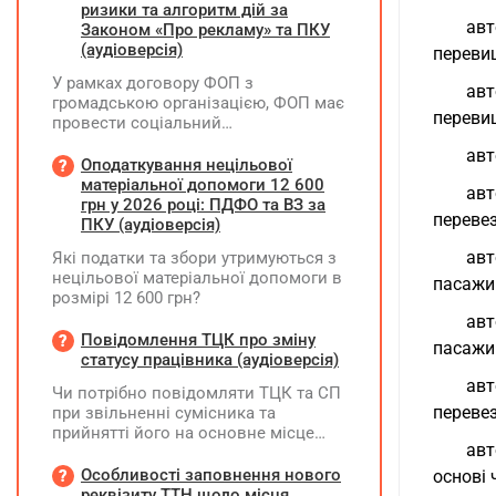
ризики та алгоритм дій за
авт
Законом «Про рекламу» та ПКУ
(аудіоверсія)
переви
У рамках договору ФОП з
авт
громадською організацією, ФОП має
переви
провести соціальний
(безкоштовний для фізосіб) захід.
авт
Реєстрацію на цей захід ФОП
Оподаткування нецільової
проводить через номер телефону,
матеріальної допомоги 12 600
авт
який зазначено у листівках, які він
грн у 2026 році: ПДФО та ВЗ за
перевез
розклеїв на стовпах району та
ПКУ (аудіоверсія)
суспільних рекламних дошках. Звіт
авт
Які податки та збори утримуються з
для ГО по запиту на реєстрацію - це
нецільової матеріальної допомоги в
фото цих рекламних об'яв. Чи
пасажи
розмірі 12 600 грн?
виникає у ФОПа зобов'язання по
ав
реєстрації цієї рекламної кампанії?
Повідомлення ТЦК про зміну
Чи є будь які податкові наслідки по
пасажи
статусу працівника (аудіоверсія)
розповсюдженню цих об'яв?
авт
Чи потрібно повідомляти ТЦК та СП
перевез
при звільненні сумісника та
прийнятті його на основне місце
авт
роботи?
Особливості заповнення нового
основі 
реквізиту ТТН щодо місця