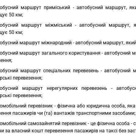
обусний маршрут приміський - автобусний маршрут, яки
щує 50 км;
обусний маршрут міжміський - автобусний маршрут, як
щує 50 км;
обусний маршрут міжнародний - автобусний маршрут, який
обусний маршрут загального користування - автобусний м
ення;
обусний маршрут спеціальних перевезень - автобусний м
рські перевезення;
тобусний маршрут нерегулярних перевезень - автобу
рські перевезення;
омобільний перевізник - фізична або юридична особа, яка
ення пасажирів чи (та) вантажів транспортними засобами;
омобільний самозайнятий перевізник - це фізична особа - 
чи за власний кошт перевезення пасажирів на таксі без зас