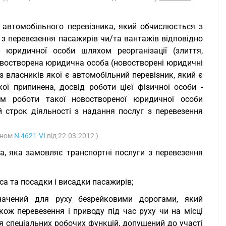
- автомобільного перевізника, який обчислюється з
 з перевезення пасажирів чи/та вантажів відповідно
 юридичної особи шляхом реорганізації (злиття,
новостворена юридична особа (новостворені юридичні
з власників якої є автомобільний перевізник, який є
ї припинена, досвід роботи цієї фізичної особи -
м роботи такої новоствореної юридичної особи
 строк діяльності з надання послуг з перевезення
оном
N 4621-VI
від 22.03.2012 )
а, яка замовляє транспортні послуги з перевезення
са та посадки і висадки пасажирів;
значений для руху безрейковими дорогами, який
кож перевезення і приводу під час руху чи на місці
 спеціальних робочих функцій, допущений до участі