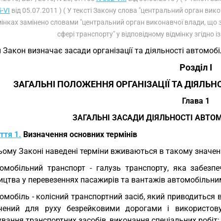
-VI
від 05.07.2011 ) ( У тексті Закону слова "центральний орган вик
мінках замінено словами "центральний орган виконавчої влади, що 
сфері транспорту" у відповідному відмінку згідно 
 Закон визначає засади організації та діяльності автомоб
Розділ I
ЗАГАЛЬНІ ПОЛОЖЕННЯ ОРГАНІЗАЦІЇ ТА ДІЯЛЬ
Глава 1
ЗАГАЛЬНІ ЗАСАДИ ДІЯЛЬНОСТІ АВТО
ття 1.
Визначення основних термінів
ьому Законі наведені терміни вживаються в такому значенн
омобільний транспорт - галузь транспорту, яка забезп
ицтва у перевезеннях пасажирів та вантажів автомобільн
омобіль - колісний транспортний засіб, який приводиться в
чений для руху безрейковими дорогами і використову
вання транспортних засобів, виконання спеціальних робіт;