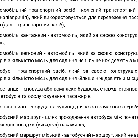
омобільний транспортний засіб - колісний транспортний 
 напівпричіп), який використовується для перевезення па
 (далі - транспортний засіб);
омобіль вантажний - автомобіль, який за своєю констру
в;
омобіль легковий - автомобіль, який за своєю констру
ів з кількістю місць для сидіння не більше ніж дев'ять з м
обус - транспортний засіб, який за своєю конструкц
ів з кількістю місць для сидіння більше ніж дев'ять з міс
останція - споруда або комплекс будівель, споруд, стоянок 
втобусів та обслуговування пасажирів;
опавільйон - споруда на зупинці для короткочасного переб
обусний маршрут - шлях проходження автобуса між почат
зі для посадки (висадки) пасажирів;
обусний маршрут міський - автобусний маршрут, який не ви