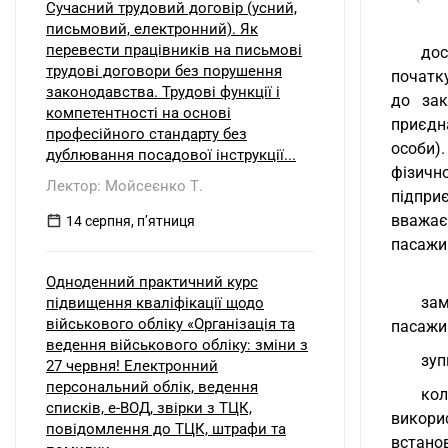
Сучасний трудовий договір (усний,
письмовий, електронний). Як
перевести працівників на письмові
дос
трудові договори без порушення
початк
законодавства. Трудові функції і
до зак
компетентності на основі
приєдн
професійного стандарту без
особи).
дублювання посадової інструкції...
фізичн
Лектор: Мойсеєнко Т.
підпри
вважає
14 серпня, пʼятниця
пасажир
Одноденний практичний курс
зам
підвищення кваліфікації щодо
військового обліку «Організація та
пасажир
ведення військового обліку: зміни з
зуп
27 червня! Електронний
персональний облік, ведення
кол
списків, е-ВОД, звірки з ТЦК,
викори
повідомлення до ТЦК, штрафи та
встано