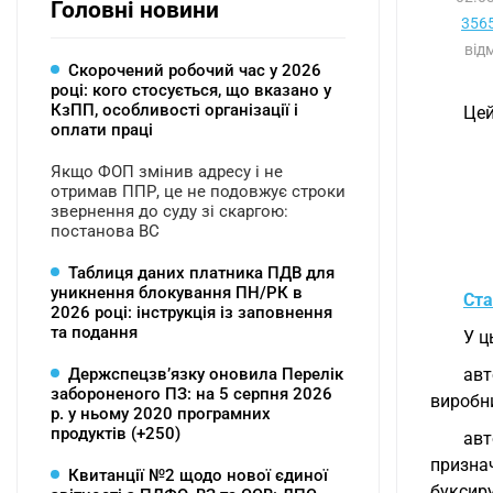
Головні новини
3565
від
Скорочений робочий час у 2026
році: кого стосується, що вказано у
КзПП, особливості організації і
Цей
оплати праці
Якщо ФОП змінив адресу і не
отримав ППР, це не подовжує строки
звернення до суду зі скаргою:
постанова ВС
Таблиця даних платника ПДВ для
уникнення блокування ПН/РК в
Ста
2026 році: інструкція із заповнення
та подання
У ц
Держспецзв’язку оновила Перелік
авт
забороненого ПЗ: на 5 серпня 2026
виробн
р. у ньому 2020 програмних
продуктів (+250)
авт
призна
Квитанції №2 щодо нової єдиної
буксиру