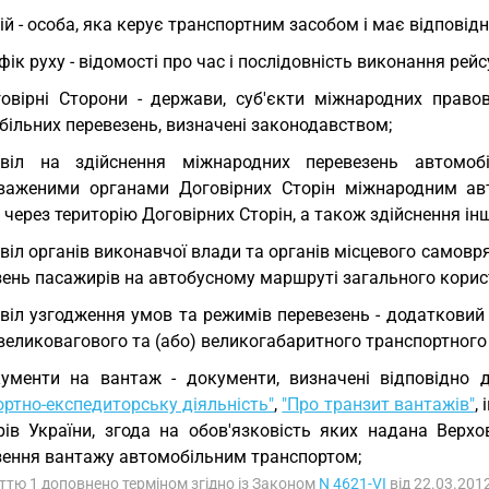
ій - особа, яка керує транспортним засобом і має відповід
фік руху - відомості про час і послідовність виконання рейс
овірні Сторони - держави, суб'єкти міжнародних право
більних перевезень, визначені законодавством;
звіл на здійснення міжнародних перевезень автомо
важеними органами Договірних Сторін міжнародним авт
 через територію Договірних Сторін, а також здійснення і
віл органів виконавчої влади та органів місцевого самовр
зень пасажирів на автобусному маршруті загального корис
віл узгодження умов та режимів перевезень - додаткови
великовагового та (або) великогабаритного транспортного 
ументи на вантаж - документи, визначені відповідно 
ртно-експедиторську діяльність"
,
"Про транзит вантажів"
,
рів України, згода на обов'язковість яких надана Верхо
зення вантажу автомобільним транспортом;
аттю 1 доповнено терміном згідно із Законом
N 4621-VI
від 22.03.201