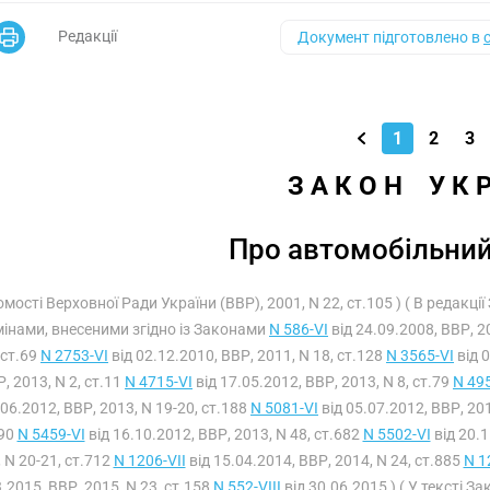
Редакції
Документ підготовлено в
1
2
3
З А К О Н    У К 
Про автомобільний
домості Верховної Ради України (ВВР), 2001, N 22, ст.105 ) ( В редакці
змінами, внесеними згідно із Законами
N 586-VI
від 24.09.2008, ВВР, 2
 ст.69
N 2753-VI
від 02.12.2010, ВВР, 2011, N 18, ст.128
N 3565-VI
від 0
, 2013, N 2, ст.11
N 4715-VI
від 17.05.2012, ВВР, 2013, N 8, ст.79
N 49
06.2012, ВВР, 2013, N 19-20, ст.188
N 5081-VI
від 05.07.2012, ВВР, 201
490
N 5459-VI
від 16.10.2012, ВВР, 2013, N 48, ст.682
N 5502-VI
від 20.1
 N 20-21, ст.712
N 1206-VII
від 15.04.2014, ВВР, 2014, N 24, ст.885
N 1
.2015, ВВР, 2015, N 23, ст.158
N 552-VIII
від 30.06.2015 ) ( У тексті 