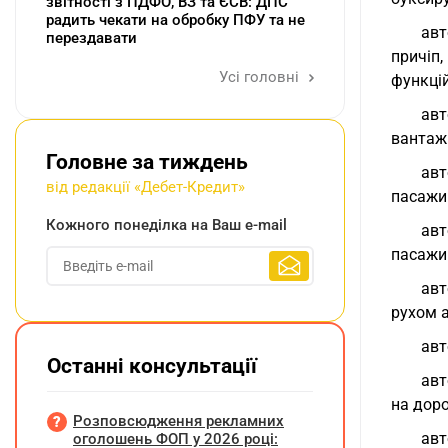
звітності з ПДФО, ВЗ та ЄСВ: ДПС
радить чекати на обробку ПФУ та не
авт
перездавати
причіп,
Усі головні
функцій
авт
вантажі
Головне за тиждень
авт
від редакції «Дебет-Кредит»
пасажир
Кожного понеділка на Ваш e-mail
авт
пасажир
авт
рухом а
авт
Останні консультації
авт
на доро
Розповсюдження рекламних
авт
оголошень ФОП у 2026 році: