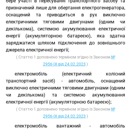
бере участі в пересуванні транспортного засобу та
призначений лише для обертання електрогенератора,
оснащений та приводиться в рух виключно
електричними тяговими двигунами (одним чи
декількома), системою акумулювання електричної
енергії (акумуляторною батареєю), яка здатна
заряджатися шляхом підключення до зовнішнього
джерела електричної енергії;
( Статтю 1 доповнено терміном згідно із Законом
№
2956-IX від 24.02.2023
)
електромобіль (електричний колісний
транспортний засіб) - автомобіль, оснащений
виключно електричними тяговими двигунами (одним
чи декількома) та системою акумулювання
електричної енергії (акумуляторною батареєю);
( Статтю 1 доповнено терміном згідно із Законом
№
2956-IX від 24.02.2023
)
електромобіль вантажний - автомобіль