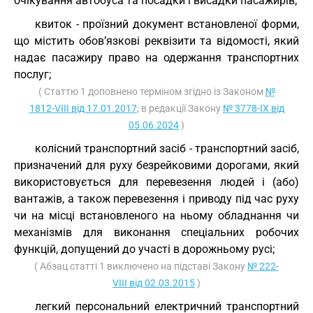
очікування автобуса та посадки і висадки пасажирів;
квиток - проїзний документ встановленої форми,
що містить обов’язкові реквізити та відомості, який
надає пасажиру право на одержання транспортних
послуг;
( Статтю 1 доповнено терміном згідно із Законом
№
1812-VIII від 17.01.2017
; в редакції Закону
№ 3778-IX від
05.06.2024
)
колісний транспортний засіб - транспортний засіб,
призначений для руху безрейковими дорогами, який
використовується для перевезення людей і (або)
вантажів, а також перевезення і приводу під час руху
чи на місці встановленого на ньому обладнання чи
механізмів для виконання спеціальних робочих
функцій, допущений до участі в дорожньому русі;
( Абзац статті 1 виключено на підставі Закону
№ 222-
VIII від 02.03.2015
)
легкий персональний електричний транспортний