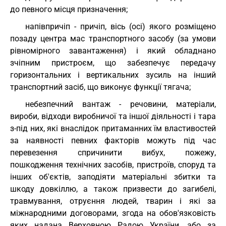
до певного місця призначення;
напівпричіп - причіп, вісь (осі) якого розміщено
позаду центра мас транспортного засобу (за умови
рівномірного завантаження) і який обладнано
зчіпним пристроєм, що забезпечує передачу
горизонтальних і вертикальних зусиль на інший
транспортний засіб, що виконує функції тягача;
небезпечний вантаж - речовини, матеріали,
вироби, відходи виробничої та іншої діяльності і тара
з-під них, які внаслідок притаманних їм властивостей
за наявності певних факторів можуть під час
перевезення спричинити вибух, пожежу,
пошкодження технічних засобів, пристроїв, споруд та
інших об'єктів, заподіяти матеріальні збитки та
шкоду довкіллю, а також призвести до загибелі,
травмування, отруєння людей, тварин і які за
міжнародними договорами, згода на обов'язковість
яких надана Верховною Радою України, або за