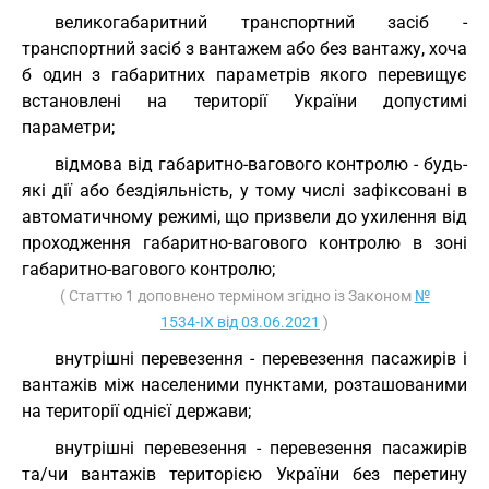
великогабаритний транспортний засіб -
транспортний засіб з вантажем або без вантажу, хоча
б один з габаритних параметрів якого перевищує
встановлені на території України допустимі
параметри;
відмова від габаритно-вагового контролю - будь-
які дії або бездіяльність, у тому числі зафіксовані в
автоматичному режимі, що призвели до ухилення від
проходження габаритно-вагового контролю в зоні
габаритно-вагового контролю;
( Статтю 1 доповнено терміном згідно із Законом
№
1534-IX від 03.06.2021
)
внутрішні перевезення - перевезення пасажирів і
вантажів між населеними пунктами, розташованими
на території однієї держави;
внутрішні перевезення - перевезення пасажирів
та/чи вантажів територією України без перетину