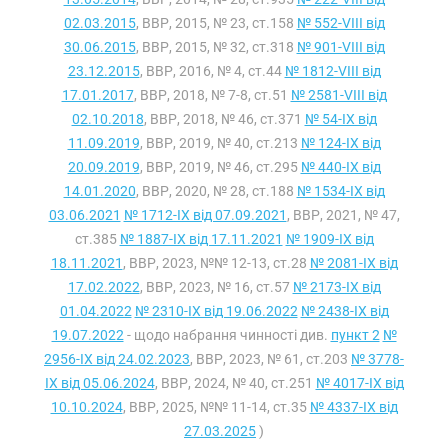
02.03.2015
, ВВР, 2015, № 23, ст.158
№ 552-VIII від
30.06.2015
, ВВР, 2015, № 32, ст.318
№ 901-VIII від
23.12.2015
, ВВР, 2016, № 4, ст.44
№ 1812-VIII від
17.01.2017
, ВВР, 2018, № 7-8, ст.51
№ 2581-VIII від
02.10.2018
, ВВР, 2018, № 46, ст.371
№ 54-IX від
11.09.2019
, ВВР, 2019, № 40, ст.213
№ 124-IX від
20.09.2019
, ВВР, 2019, № 46, ст.295
№ 440-IX від
14.01.2020
, ВВР, 2020, № 28, ст.188
№ 1534-IX від
03.06.2021
№ 1712-IX від 07.09.2021
, ВВР, 2021, № 47,
ст.385
№ 1887-IX від 17.11.2021
№ 1909-IX від
18.11.2021
, ВВР, 2023, №№ 12-13, ст.28
№ 2081-IX від
17.02.2022
, ВВР, 2023, № 16, ст.57
№ 2173-IX від
01.04.2022
№ 2310-IX від 19.06.2022
№ 2438-IX від
19.07.2022
- щодо набрання чинності див.
пункт 2
№
2956-IX від 24.02.2023
, ВВР, 2023, № 61, ст.203
№ 3778-
IX від 05.06.2024
, ВВР, 2024, № 40, ст.251
№ 4017-IX від
10.10.2024
, ВВР, 2025, №№ 11-14, ст.35
№ 4337-IX від
27.03.2025
)