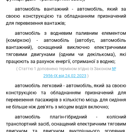
автомобіль вантажний - автомобіль, який за
своєю конструкцією та обладнанням призначений
для перевезення вантажів;
автомобіль з водневим паливним елементом
(коміркою) - автомобіль (автобус, автомобіль
вантажний), оснащений виключно електричними
тяговими двигунами (одним чи декількома), які
працюють за рахунок енергії, отриманої з водню;
( Статтю 1 доповнено терміном згідно із Законом
№
2956-IX від 24.02.2023
)
автомобіль легковий - автомобіль, який за своєю
конструкцією та обладнанням призначений для
перевезення пасажирів з кількістю місць для сидіння
не більше ніж дев'ять з місцем водія включно;
автомобіль плагін-гібридний - колісний
транспортний засіб, оснащений електричним тяговим
двигуном та двигуном внутрішнього згоряння.