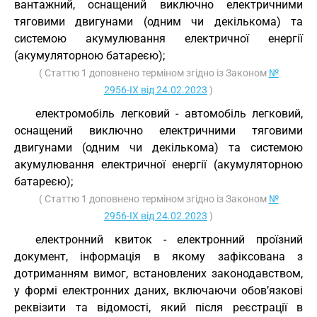
вантажний, оснащений виключно електричними
тяговими двигунами (одним чи декількома) та
системою акумулювання електричної енергії
(акумуляторною батареєю);
( Статтю 1 доповнено терміном згідно із Законом
№
2956-IX від 24.02.2023
)
електромобіль легковий - автомобіль легковий,
оснащений виключно електричними тяговими
двигунами (одним чи декількома) та системою
акумулювання електричної енергії (акумуляторною
батареєю);
( Статтю 1 доповнено терміном згідно із Законом
№
2956-IX від 24.02.2023
)
електронний квиток - електронний проїзний
документ, інформація в якому зафіксована з
дотриманням вимог, встановлених законодавством,
у формі електронних даних, включаючи обов’язкові
реквізити та відомості, який після реєстрації в