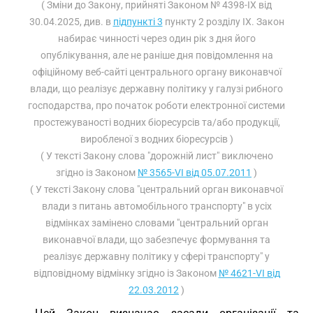
( Зміни до Закону, прийняті Законом № 4398-IX від
30.04.2025, див. в
підпункті 3
пункту 2 розділу ІХ. Закон
набирає чинності через один рік з дня його
опублікування, але не раніше дня повідомлення на
офіційному веб-сайті центрального органу виконавчої
влади, що реалізує державну політику у галузі рибного
господарства, про початок роботи електронної системи
простежуваності водних біоресурсів та/або продукції,
виробленої з водних біоресурсів )
( У тексті Закону слова "дорожній лист" виключено
згідно із Законом
№ 3565-VI від 05.07.2011
)
( У тексті Закону слова "центральний орган виконавчої
влади з питань автомобільного транспорту" в усіх
відмінках замінено словами "центральний орган
виконавчої влади, що забезпечує формування та
реалізує державну політику у сфері транспорту" у
відповідному відмінку згідно із Законом
№ 4621-VI від
22.03.2012
)