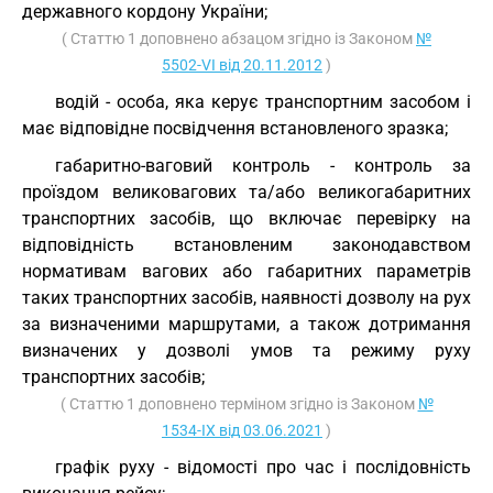
державного кордону України;
( Статтю 1 доповнено абзацом згідно із Законом
№
5502-VI від 20.11.2012
)
водій - особа, яка керує транспортним засобом і
має відповідне посвідчення встановленого зразка;
габаритно-ваговий контроль - контроль за
проїздом великовагових та/або великогабаритних
транспортних засобів, що включає перевірку на
відповідність встановленим законодавством
нормативам вагових або габаритних параметрів
таких транспортних засобів, наявності дозволу на рух
за визначеними маршрутами, а також дотримання
визначених у дозволі умов та режиму руху
транспортних засобів;
( Статтю 1 доповнено терміном згідно із Законом
№
1534-IX від 03.06.2021
)
графік руху - відомості про час і послідовність