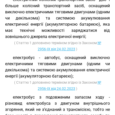
більше колісний транспортний засіб, оснащений
виключно електричними тяговими двигунами (одним
чи декількома) та системою акумулювання
електричної енергії (акумуляторною батареєю), яка
має технічні можливості заряджатися від
зовнішнього джерела електричної енергії;
( Статтю 1 доповнено терміном згідно із Законом
№
2956-IX від 24.02.2023
)
електробус - автобус, оснащений виключно
електричними тяговими двигунами (одним чи
декількома) та системою акумулювання електричної
енергії (акумуляторною батареєю);
( Статтю 1 доповнено терміном згідно із Законом
№
2956-IX від 24.02.2023
)
електробус з подовженим запасом ходу -
різновид електробуса з двигуном внутрішнього
згоряння, який не з’єднаний з трансмісією, тобто не