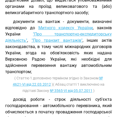
додатковий дозвіл, що видається уповноваженими
органами на проїзд великовагового та (або)
великогабаритного транспортного засобу;
документи на вантаж - документи, визначені
відповідно до
Митного кодексу України
, законів
України
"Про транспортно-експедиторську
діяльність"
,
"Про транзит вантажів"
, інших актів
законодавства, в тому числі міжнародних договорів
України, згода на обов'язковість яких надана
Верховною Радою України, які необхідні для
здійснення перевезення вантажу автомобільним
транспортом;
( Статтю 1 доповнено терміном згідно із Законом
№
4621-VI від 22.03.2012
)( Абзац статті 1 виключено на
підставі Закону
№ 3565-VI від 05.07.2011
)
досвід роботи - строк діяльності суб'єкта
господарювання - автомобільного перевізника, який
обчислюється з початку провадження господарської