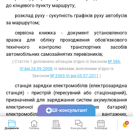
до кінцевого пункту маршруту;
розклад руху - сукупність графіків руху автобусів
за маршрутом;
сервісна книжка - документ установленого
зразка для обліку проходження обов'язкового
технічного контролю транспортних засобів
автомобільних самозайнятих перевізників;
( Статтю 1 доповнено абзацом згідно із Законом
№ 586-
VI від 24.09.2008
; із змінами, внесеними згідно із
Законом
№ 3565-VI від 05.07.2011
)
станція зарядки електромобілів (електрозарядна
станція) - пристрій (пересувний або стаціонарний),
призначений для заряджання систем акумулювання
електричної енергії (акумуляторних батарей)
ШІ-консультант
електромобілів, електромобілів вантажних,
електромобілів легкових, автомобілів плагін-
0
гібридних, електробусів та інших електричних
Документи
Головна
Новини
Консультації
Календар
Сервіси