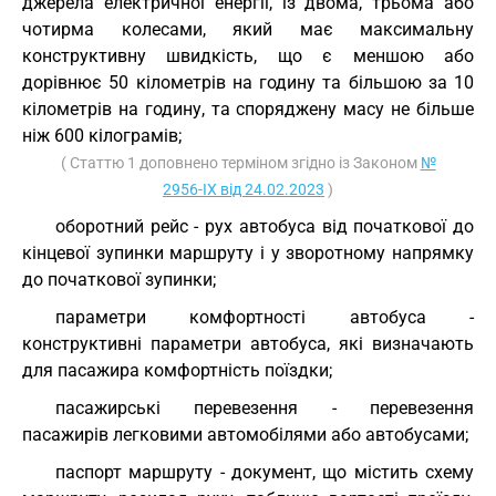
джерела електричної енергії, із двома, трьома або
чотирма колесами, який має максимальну
конструктивну швидкість, що є меншою або
дорівнює 50 кілометрів на годину та більшою за 10
кілометрів на годину, та споряджену масу не більше
ніж 600 кілограмів;
( Статтю 1 доповнено терміном згідно із Законом
№
2956-IX від 24.02.2023
)
оборотний рейс - рух автобуса від початкової до
кінцевої зупинки маршруту і у зворотному напрямку
до початкової зупинки;
параметри комфортності автобуса -
конструктивні параметри автобуса, які визначають
для пасажира комфортність поїздки;
пасажирські перевезення - перевезення
пасажирів легковими автомобілями або автобусами;
паспорт маршруту - документ, що містить схему