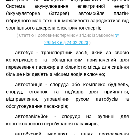
Система акумулювання електричної енергії
(акумуляторна батарея) автомобіля плагін-
гібридного має технічні можливості заряджатися від
зовнішнього джерела електричної енергії;
( Статтю 1 доповнено терміном згідно із Законом
№
2956-IX від 24.02.2023
)
автобус - транспортний засіб, який за своєю
конструкцією та обладнанням призначений для
перевезення пасажирів з кількістю місць для сидіння
більше ніж дев'ять з місцем водія включно;
автостанція - споруда або комплекс будівель,
споруд, стоянок та під'їздів для прийняття,
відправлення, управління рухом автобусів та
обслуговування пасажирів;
автопавільйон - споруда на зупинці для
короткочасного перебування пасажирів;
автобусний маршрут - шлях проходження