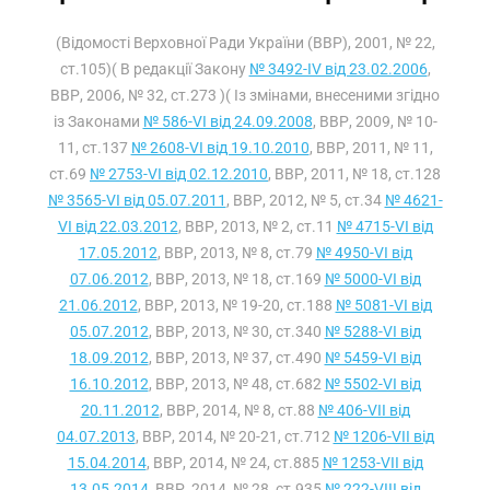
(Відомості Верховної Ради України (ВВР), 2001, № 22,
ст.105)( В редакції Закону
№ 3492-IV від 23.02.2006
,
ВВР, 2006, № 32, ст.273 )( Із змінами, внесеними згідно
із Законами
№ 586-VI від 24.09.2008
, ВВР, 2009, № 10-
11, ст.137
№ 2608-VI від 19.10.2010
, ВВР, 2011, № 11,
ст.69
№ 2753-VI від 02.12.2010
, ВВР, 2011, № 18, ст.128
№ 3565-VI від 05.07.2011
, ВВР, 2012, № 5, ст.34
№ 4621-
VI від 22.03.2012
, ВВР, 2013, № 2, ст.11
№ 4715-VI від
17.05.2012
, ВВР, 2013, № 8, ст.79
№ 4950-VI від
07.06.2012
, ВВР, 2013, № 18, ст.169
№ 5000-VI від
21.06.2012
, ВВР, 2013, № 19-20, ст.188
№ 5081-VI від
05.07.2012
, ВВР, 2013, № 30, ст.340
№ 5288-VI від
18.09.2012
, ВВР, 2013, № 37, ст.490
№ 5459-VI від
16.10.2012
, ВВР, 2013, № 48, ст.682
№ 5502-VI від
20.11.2012
, ВВР, 2014, № 8, ст.88
№ 406-VII від
04.07.2013
, ВВР, 2014, № 20-21, ст.712
№ 1206-VII від
15.04.2014
, ВВР, 2014, № 24, ст.885
№ 1253-VII від
13.05.2014
, ВВР, 2014, № 28, ст.935
№ 222-VIII від