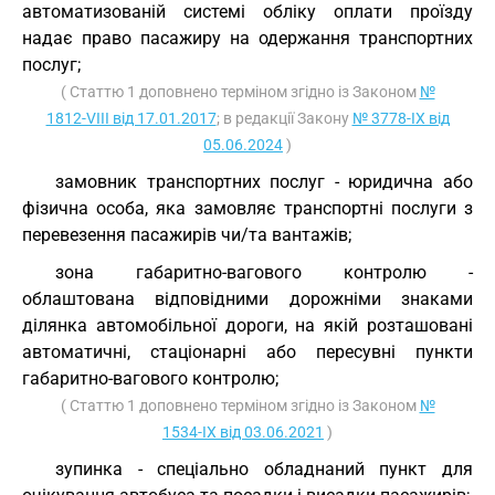
автоматизованій системі обліку оплати проїзду
надає право пасажиру на одержання транспортних
послуг;
( Статтю 1 доповнено терміном згідно із Законом
№
1812-VIII від 17.01.2017
; в редакції Закону
№ 3778-IX від
05.06.2024
)
замовник транспортних послуг - юридична або
фізична особа, яка замовляє транспортні послуги з
перевезення пасажирів чи/та вантажів;
зона габаритно-вагового контролю -
облаштована відповідними дорожніми знаками
ділянка автомобільної дороги, на якій розташовані
автоматичні, стаціонарні або пересувні пункти
габаритно-вагового контролю;
( Статтю 1 доповнено терміном згідно із Законом
№
1534-IX від 03.06.2021
)
зупинка - спеціально обладнаний пункт для