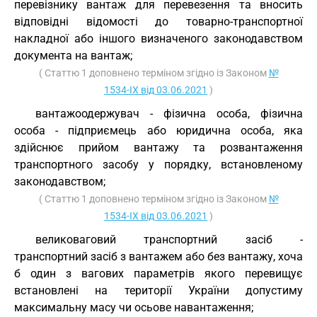
перевізнику вантаж для перевезення та вносить
відповідні відомості до товарно-транспортної
накладної або іншого визначеного законодавством
документа на вантаж;
( Статтю 1 доповнено терміном згідно із Законом
№
1534-IX від 03.06.2021
)
вантажоодержувач - фізична особа, фізична
особа - підприємець або юридична особа, яка
здійснює прийом вантажу та розвантаження
транспортного засобу у порядку, встановленому
законодавством;
( Статтю 1 доповнено терміном згідно із Законом
№
1534-IX від 03.06.2021
)
великоваговий транспортний засіб -
транспортний засіб з вантажем або без вантажу, хоча
б один з вагових параметрів якого перевищує
встановлені на території України допустиму
максимальну масу чи осьове навантаження;