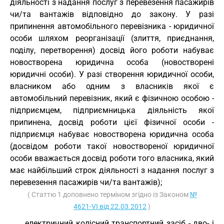
діяльності з надання послуг з перевезення пасажирів
чи/та вантажів відповідно до закону. У разі
припинення автомобільного перевізника - юридичної
особи шляхом реорганізації (злиття, приєднання,
поділу, перетворення) досвід його роботи набуває
новостворена юридична особа (новостворені
юридичні особи). У разі створення юридичної особи,
власником або одним з власників якої є
автомобільний перевізник, який є фізичною особою -
підприємцем, підприємницька діяльність якої
припинена, досвід роботи цієї фізичної особи -
підприємця набуває новостворена юридична особа
(досвідом роботи такої новоствореної юридичної
особи вважається досвід роботи того власника, який
має найбільший строк діяльності з надання послуг з
перевезення пасажирів чи/та вантажів);
( Статтю 1 доповнено терміном згідно із Законом
№
4621-VI від 22.03.2012
)
електричний колісний транспортний засіб - дво- і