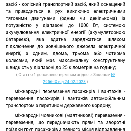
засіб - колісний транспортний засіб, який оснащений
та приводиться в рух виключно електричними
тяговими двигунами (одним чи декількома) із
потужністю у діапазоні до 1000 Вт, системою
акумулювання електричної енергії (акумуляторною
батареєю), яка здатна заряджатися шляхом
підключення до зовнішнього джерела електричної
енергії, з одним, двома, трьома або чотирма
колесами, який має максимальну конструктивну
швидкість у діапазоні до 25 кілометрів на годину;
( Статтю 1 доповнено терміном згідно із Законом
№
2956-IX від 24.02.2023
)
міжнародні перевезення пасажирів і вантажів -
перевезення пасажирів і вантажів автомобільним
транспортом з перетином державного кордону;
міжнародні човникові (маятникові) перевезення -
перевезення, що передбачають прямі та зворотні
поїздки груп пасажирів з певного місця відправлення