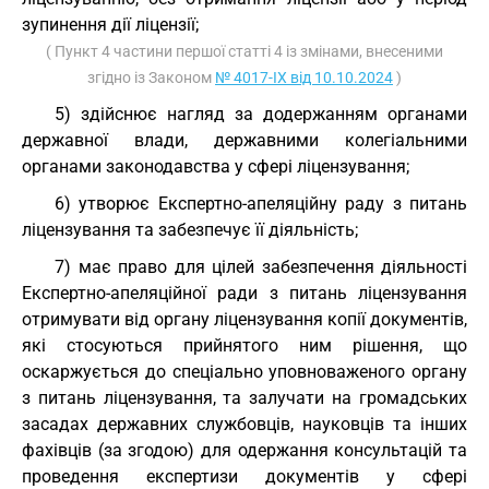
зупинення дії ліцензії;
( Пункт 4 частини першої статті 4 із змінами, внесеними
згідно із Законом
№ 4017-IX від 10.10.2024
)
5) здійснює нагляд за додержанням органами
державної влади, державними колегіальними
органами законодавства у сфері ліцензування;
6) утворює Експертно-апеляційну раду з питань
ліцензування та забезпечує її діяльність;
7) має право для цілей забезпечення діяльності
Експертно-апеляційної ради з питань ліцензування
отримувати від органу ліцензування копії документів,
які стосуються прийнятого ним рішення, що
оскаржується до спеціально уповноваженого органу
з питань ліцензування, та залучати на громадських
засадах державних службовців, науковців та інших
фахівців (за згодою) для одержання консультацій та
проведення експертизи документів у сфері