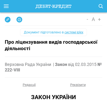
-
A
+
Документ підготовлено в
системі iplex
Про ліцензування видів господарської
діяльності
Верховна Рада України
|
Закон
від
02.03.2015
№
222-VIII
Редакції
Реквізити
ЗАКОН УКРАЇНИ