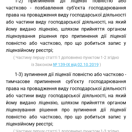
1-2) припинення дії ліцензії повністю або
частково - позбавлення суб’єкта господарювання
права на провадження виду господарської діяльності
або частини виду господарської діяльності, на який
йому видано ліцензію, шляхом прийняття органом
ліцензування рішення про припинення дії ліцензії
повністю або частково, про що робиться запис у
ліцензійному реєстрі;
( Частину першу статті 1 доповнено пунктом 1-2 згідно
із Законом
№ 139-IX від 02.10.2019
)
1-3) зупинення дії ліцензії повністю або частково -
тимчасове припинення суб’єкту господарювання
права на провадження виду господарської діяльності
або частини виду господарської діяльності, на який
йому видано ліцензію, шляхом прийняття органом
ліцензування рішення про зупинення дії ліцензії
повністю або частково, про що робиться запис у
ліцензійному реєстрі;
( Частину першу статті 1 доповнено пунктом 1-3 згідно