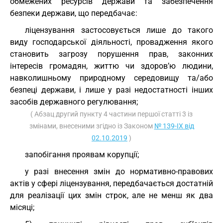
обмежених ресурсів держави та забезпечення
безпеки держави, що передбачає:
ліцензування застосовується лише до такого
виду господарської діяльності, провадження якого
становить загрозу порушення прав, законних
інтересів громадян, життю чи здоров’ю людини,
навколишньому природному середовищу та/або
безпеці держави, і лише у разі недостатності інших
засобів державного регулювання;
( Абзац другий пункту 4 частини першої статті 3 із
змінами, внесеними згідно із Законом
№ 139-IX від
02.10.2019
)
запобігання проявам корупції;
у разі внесення змін до нормативно-правових
актів у сфері ліцензування, передбачається достатній
для реалізації цих змін строк, але не менш як два
місяці;