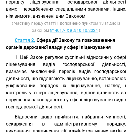
порядку ліцензування господарської діяльності
вимог, передбачених спеціальними законами, інших,
ніж вимоги, визначені цим Законом.
( Частину першу статті 1 доповнено пунктом 13 згідно із
Законом
№ 4017-IX від 10.10.2024
)
Стаття 2.
Сфера дії Закону та повноваження
органів державної влади у сфері ліцензування
1. Цей Закон регулює суспільні відносини у сфері
ліцензування видів господарської діяльності,
визначає виключний перелік видів господарської
діяльності, що підлягають ліцензуванню, встановлює
уніфікований порядок їх ліцензування, нагляд і
контроль у сфері ліцензування, відповідальність за
порушення законодавства у сфері ліцензування видів
господарської діяльності.
Відносини щодо прийняття, набрання чинності,
оскарження в адміністративному порядку,
виконання, припинення дії адміністративних актів у