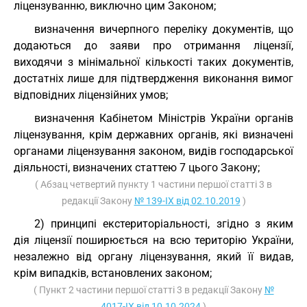
ліцензуванню, виключно цим Законом;
визначення вичерпного переліку документів, що
додаються до заяви про отримання ліцензії,
виходячи з мінімальної кількості таких документів,
достатніх лише для підтвердження виконання вимог
відповідних ліцензійних умов;
визначення Кабінетом Міністрів України органів
ліцензування, крім державних органів, які визначені
органами ліцензування законом, видів господарської
діяльності, визначених статтею 7 цього Закону;
( Абзац четвертий пункту 1 частини першої статті 3 в
редакції Закону
№ 139-IX від 02.10.2019
)
2) принципі екстериторіальності, згідно з яким
дія ліцензії поширюється на всю територію України,
незалежно від органу ліцензування, який її видав,
крім випадків, встановлених законом;
( Пункт 2 частини першої статті 3 в редакції Закону
№
4017-IX від 10.10.2024
)