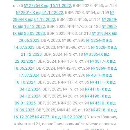
ст.75
№ 2775-IX від 16.11.2022
, ВВР, 2023, № 53, ст.154
№ 2801-IX від 01.12.2022
, ВВР, 2023, № 54, ст.159
№
2804-IX від 01.12.2022
, ВВР, 2023, № 55, ст.161
№ 2849-
IX від 13.12.2022
, ВВР, 2023, №№ 47-50, ст.120
№ 2982-
IX від 20.03.2023
, ВВР, 2023, № 63, ст.213
№ 3193-IX від
29.06.2023
, ВВР, 2023, № 80, ст.295
№ 3254-IX від
14.07.2023
, ВВР, 2023, №№ 85-86, ст.315
№ 3528-IX від
21.12.2023
, ВВР, 2024, № 3, ст.18
№ 3585-IX від
22.02.2024
, ВВР, 2024, №№ 15-18, ст.74
№ 3817-IX від
18.06.2024
, ВВР, 2024, №№ 42-45, ст.259
№ 3869-IX від
17.07.2024
, ВВР, 2024, № 48, ст.276
№ 4017-IX від
10.10.2024
, ВВР, 2025, №№ 11-14, ст.35
№ 4111-IX від
04.12.2024
, ВВР, 2025, № 19, ст.60
№ 4116-IX від
04.12.2024
, ВВР, 2025, № 20, ст.66
№ 4196-IX від
09.01.2025
, ВВР, 2025, №№ 28-29, ст.94
№ 4510-IX від
19.06.2025
, ВВР, 2025, №№ 43-45, ст.192
№ 4718-IX від
16.12.2025
№ 4777-IX від 10.02.2026
)( У тексті Закону,
крім статті 21, слово "анулювання" замінено словами