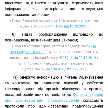
ліцензування, а також запитувати і отримувати іншу
інформацію чи матеріали, що стосуються
повноважень такої ради;
( Пункт 7 частини першої статті 4 із змінами, внесеними
згідно із Законом
№ 4017-IX від 10.10.2024
)
8) видає розпорядження відповідно до
повноважень, визначених цим Законом;
( Пункт 8 частини першої статті 4 в редакції Закону
№
139-IX від 02.10.2019
)( Пункт 9 частини першої статті 4
виключено на підставі Закону
№ 139-IX від 02.10.2019
)
( Пункт 10 частини першої статті 4 виключено на
підставі Закону
№ 139-IX від 02.10.2019
)
11) одержує інформацію з питань ліцензування
та контролю за наявністю ліцензій у суб’єктів
господарювання від органів ліцензування, органів,
посадові особи яких відповідно до
Кодексу України
про адміністративні правопорушення
складають
протоколи про адміністративні правопорушення