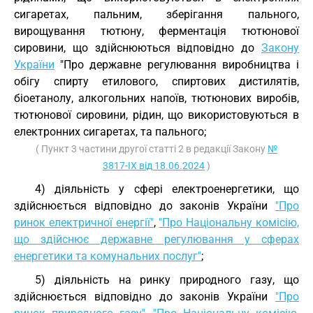
сигаретах, пальним, зберігання пального,
вирощування тютюну, ферментація тютюнової
сировини, що здійснюються відповідно до
Закону
України
"Про державне регулювання виробництва і
обігу спирту етилового, спиртових дистилятів,
біоетанолу, алкогольних напоїв, тютюнових виробів,
тютюнової сировини, рідин, що використовуються в
електронних сигаретах, та пального;
( Пункт 3 частини другої статті 2 в редакції Закону
№
3817-IX від 18.06.2024
)
4) діяльність у сфері електроенергетики, що
здійснюється відповідно до законів України
"Про
ринок електричної енергії"
,
"Про Національну комісію,
що здійснює державне регулювання у сферах
енергетики та комунальних послуг"
;
5) діяльність на ринку природного газу, що
здійснюється відповідно до законів України
"Про