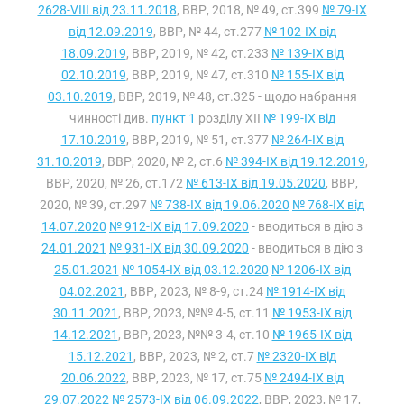
2628-VIII від 23.11.2018
, ВВР, 2018, № 49, ст.399
№ 79-IX
від 12.09.2019
, ВВР, № 44, ст.277
№ 102-IX від
18.09.2019
, ВВР, 2019, № 42, ст.233
№ 139-IX від
02.10.2019
, ВВР, 2019, № 47, ст.310
№ 155-IX від
03.10.2019
, ВВР, 2019, № 48, ст.325 - щодо набрання
чинності див.
пункт 1
розділу XII
№ 199-IX від
17.10.2019
, ВВР, 2019, № 51, ст.377
№ 264-IX від
31.10.2019
, ВВР, 2020, № 2, ст.6
№ 394-IX від 19.12.2019
,
ВВР, 2020, № 26, ст.172
№ 613-IX від 19.05.2020
, ВВР,
2020, № 39, ст.297
№ 738-IX від 19.06.2020
№ 768-IX від
14.07.2020
№ 912-IX від 17.09.2020
- вводиться в дію з
24.01.2021
№ 931-IX від 30.09.2020
- вводиться в дію з
25.01.2021
№ 1054-IX від 03.12.2020
№ 1206-IX від
04.02.2021
, ВВР, 2023, № 8-9, ст.24
№ 1914-IX від
30.11.2021
, ВВР, 2023, №№ 4-5, ст.11
№ 1953-IX від
14.12.2021
, ВВР, 2023, №№ 3-4, ст.10
№ 1965-IX від
15.12.2021
, ВВР, 2023, № 2, ст.7
№ 2320-IX від
20.06.2022
, ВВР, 2023, № 17, ст.75
№ 2494-IX від
29.07.2022
№ 2573-IX від 06.09.2022
, ВВР, 2023, № 17,