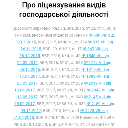
Про ліцензування видів
господарської діяльності
(Відомості Верховної Ради (ВВР), 2015, № 23, ст.158)( Із
змінами, внесеними згідно із Законами
№ 580-VIII від
02.07.2015
, ВВР, 2015, № 40-41, ст.379
№ 835-VIII від
26.11.2015
, ВВР, 2016, № 2, ст.17
№ 867-VIII від
08.12.2015
, ВВР, 2016, № 4, ст.40
№ 1540-VIII від
22.09.2016
, ВВР, 2016, № 51, ст.833
№ 1774-VIII від
06.12.2016
, ВВР, 2017, № 2, ст.25
№ 1817-VIII від
17.01.2017
, ВВР, 2017, № 9, ст.68
№ 1983-VIII від
23.03.2017
, ВВР, 2017, № 25, ст.289
№ 2019-VIII від
13.04.2017
, ВВР, 2017, № 27-28, ст.312
№ 2042-VIII від
18.05.2017
, ВВР, 2017, № 31, ст.343
№ 2145-VIII від
05.09.2017
, ВВР, 2017, № 38-39, ст.380
№ 2189-VIII від
09.11.2017
, ВВР, 2018, № 1, ст.1
№ 2473-VIII від
21.06.2018
, ВВР, 2018, № 30, ст.239 Кодексом № 2597-
VIII від 18.10.2018, ВВР, 2019, № 19, ст.74 Законами
№