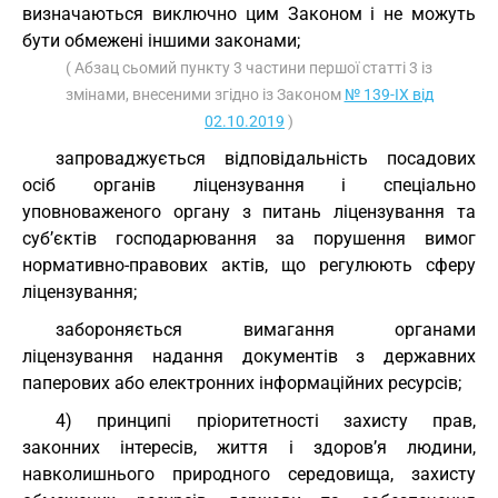
визначаються виключно цим Законом і не можуть
бути обмежені іншими законами;
( Абзац сьомий пункту 3 частини першої статті 3 із
змінами, внесеними згідно із Законом
№ 139-IX від
02.10.2019
)
запроваджується відповідальність посадових
осіб органів ліцензування і спеціально
уповноваженого органу з питань ліцензування та
суб’єктів господарювання за порушення вимог
нормативно-правових актів, що регулюють сферу
ліцензування;
забороняється вимагання органами
ліцензування надання документів з державних
паперових або електронних інформаційних ресурсів;
4) принципі пріоритетності захисту прав,
законних інтересів, життя і здоров’я людини,
навколишнього природного середовища, захисту