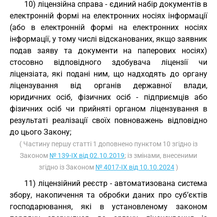
10) ліцензійна справа - єдиний набір документів в
електронній формі на електронних носіях інформації
(або в електронній формі на електронних носіях
інформації, у тому числі відсканованих, якщо заявник
подав заяву та документи на паперових носіях)
стосовно відповідного здобувача ліцензії чи
ліцензіата, які подані ним, що надходять до органу
ліцензування від органів державної влади,
юридичних осіб, фізичних осіб - підприємців або
фізичних осіб чи прийняті органом ліцензування в
результаті реалізації своїх повноважень відповідно
до цього Закону;
( Частину першу статті 1 доповнено пунктом 10 згідно із
Законом
№ 139-IX від 02.10.2019
; із змінами, внесеними
згідно із Законом
№ 4017-IX від 10.10.2024
)
11) ліцензійний реєстр - автоматизована система
збору, накопичення та обробки даних про суб’єктів
господарювання, які в установленому законом