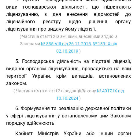
види господарської діяльності, що підлягають
ліцензуванню, з дня внесення відомостей до
ліцензійного реєстру щодо рішення органу
ліцензування про видачу йому ліцензії.
( Частина статті 2 із змінами, внесеними згідно із
Законами
№ 835-VIII від 26.11.2015
,
№ 139-IX від
02.10.2019
)
5. Господарська діяльність на підставі ліцензії,
виданої органом ліцензування, провадиться на всій
території України, крім випадків, встановлених
законом.
( Частина п'ята статті 2 в редакції Закону
№ 4017-IX від
10.10.2024
)
6. Формування та реалізацію державної політики
у сфері ліцензування у встановленому цим Законом
порядку здійснюють:
Кабінет Міністрів України або інший орган