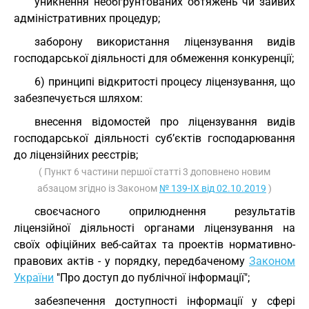
уникнення необґрунтованих обтяжень чи зайвих
адміністративних процедур;
заборону використання ліцензування видів
господарської діяльності для обмеження конкуренції;
6) принципі відкритості процесу ліцензування, що
забезпечується шляхом:
внесення відомостей про ліцензування видів
господарської діяльності суб’єктів господарювання
до ліцензійних реєстрів;
( Пункт 6 частини першої статті 3 доповнено новим
абзацом згідно із Законом
№ 139-IX від 02.10.2019
)
своєчасного оприлюднення результатів
ліцензійної діяльності органами ліцензування на
своїх офіційних веб-сайтах та проектів нормативно-
правових актів - у порядку, передбаченому
Законом
України
"Про доступ до публічної інформації";
забезпечення доступності інформації у сфері