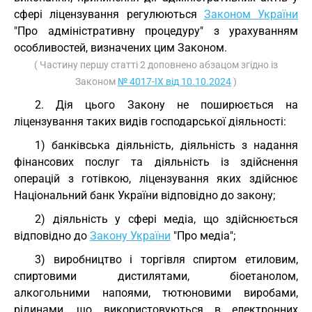
сфері ліцензування регулюються
Законом України
"Про адміністративну процедуру" з урахуванням
особливостей, визначених цим Законом.
( Частину першу статті 2 доповнено абзацом згідно із
Законом
№ 4017-IX від 10.10.2024
)
2. Дія цього Закону не поширюється на
ліцензування таких видів господарської діяльності:
1) банківська діяльність, діяльність з надання
фінансових послуг та діяльність із здійснення
операцій з готівкою, ліцензування яких здійснює
Національний банк України відповідно до закону;
2) діяльність у сфері медіа, що здійснюється
відповідно до
Закону України
"Про медіа";
3) виробництво і торгівля спиртом етиловим,
спиртовими дистилятами, біоетанолом,
алкогольними напоями, тютюновими виробами,
рідинами, що використовуються в електронних