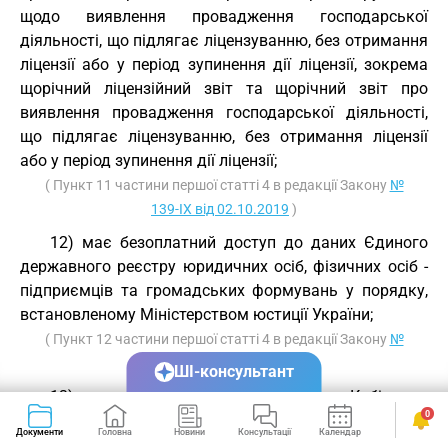
щодо виявлення провадження господарської
діяльності, що підлягає ліцензуванню, без отримання
ліцензії або у період зупинення дії ліцензії, зокрема
щорічний ліцензійний звіт та щорічний звіт про
виявлення провадження господарської діяльності,
що підлягає ліцензуванню, без отримання ліцензії
або у період зупинення дії ліцензії;
( Пункт 11 частини першої статті 4 в редакції Закону
№
139-IX від 02.10.2019
)
12) має безоплатний доступ до даних Єдиного
державного реєстру юридичних осіб, фізичних осіб -
підприємців та громадських формувань у порядку,
встановленому Міністерством юстиції України;
( Пункт 12 частини першої статті 4 в редакції Закону
№
835-VIII від 26.11.2015
)
ШІ-консультант
13) веде у
порядку
, визначеному Кабінетом
0
Міністрів України, Реєстр розгляду скарг здобувачів
Документи
Головна
Новини
Консультації
Календар
Сервіси
ліцензій, ліцензіатів на рішення, дії (бездіяльність)