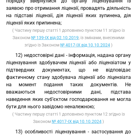
порядку звернулися до органу ліцензування із
заявою про отримання ліцензії, провадять діяльність
на підставі ліцензії, дія ліцензії яких зупинена, дія
ліцензії яких припинена;
( Частину першу статті 1 доповнено пунктом 11 згідно із
Законом
№ 139-IX від 02.10.2019
; із змінами, внесеними
згідно із Законом
№ 4017-IX від 10.10.2024
)
12) недостовірні дані - інформація, надана органу
ліцензування здобувачем ліцензії або ліцензіатом у
підтвердних документах, що не відповідає
фактичному стану здобувача ліцензії або ліцензіата
на момент подання таких документів. Не
вважаються недостовірними дані, підстава
наведення яких суб’єктом господарювання не могла
бути для нього завідомо неналежною;
( Частину першу статті 1 доповнено пунктом 12 згідно із
Законом
№ 4017-IX від 10.10.2024
)
13) особливості ліцензування - застосування до