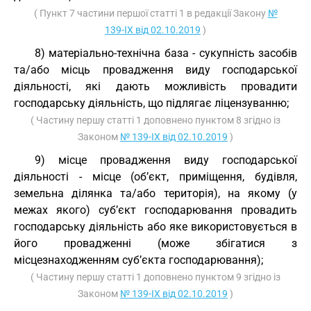
( Пункт 7 частини першої статті 1 в редакції Закону
№
139-IX від 02.10.2019
)
8) матеріально-технічна база - сукупність засобів
та/або місць провадження виду господарської
діяльності, які дають можливість провадити
господарську діяльність, що підлягає ліцензуванню;
( Частину першу статті 1 доповнено пунктом 8 згідно із
Законом
№ 139-IX від 02.10.2019
)
9) місце провадження виду господарської
діяльності - місце (об’єкт, приміщення, будівля,
земельна ділянка та/або територія), на якому (у
межах якого) суб’єкт господарювання провадить
господарську діяльність або яке використовується в
його провадженні (може збігатися з
місцезнаходженням суб’єкта господарювання);
( Частину першу статті 1 доповнено пунктом 9 згідно із
Законом
№ 139-IX від 02.10.2019
)