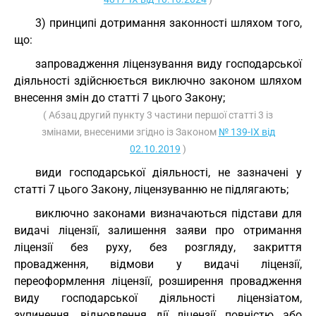
3) принципі дотримання законності шляхом того,
що:
запровадження ліцензування виду господарської
діяльності здійснюється виключно законом шляхом
внесення змін до статті 7 цього Закону;
( Абзац другий пункту 3 частини першої статті 3 із
змінами, внесеними згідно із Законом
№ 139-IX від
02.10.2019
)
види господарської діяльності, не зазначені у
статті 7 цього Закону, ліцензуванню не підлягають;
виключно законами визначаються підстави для
видачі ліцензії, залишення заяви про отримання
ліцензії без руху, без розгляду, закриття
провадження, відмови у видачі ліцензії,
переоформлення ліцензії, розширення провадження
виду господарської діяльності ліцензіатом,
зупинення, відновлення дії ліцензії повністю або