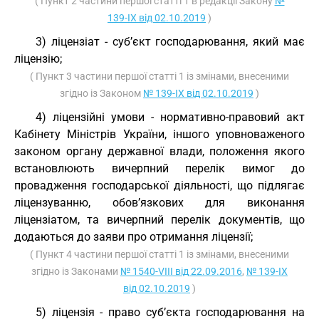
( Пункт 2 частини першої статті 1 в редакції Закону
№
139-IX від 02.10.2019
)
3) ліцензіат - суб’єкт господарювання, який має
ліцензію;
( Пункт 3 частини першої статті 1 із змінами, внесеними
згідно із Законом
№ 139-IX від 02.10.2019
)
4) ліцензійні умови - нормативно-правовий акт
Кабінету Міністрів України, іншого уповноваженого
законом органу державної влади, положення якого
встановлюють вичерпний перелік вимог до
провадження господарської діяльності, що підлягає
ліцензуванню, обов’язкових для виконання
ліцензіатом, та вичерпний перелік документів, що
додаються до заяви про отримання ліцензії;
( Пункт 4 частини першої статті 1 із змінами, внесеними
згідно із Законами
№ 1540-VIII від 22.09.2016
,
№ 139-IX
від 02.10.2019
)
5) ліцензія - право суб’єкта господарювання на