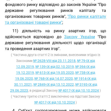
фондового ринку відповідно до законів України "Про
державне регулювання ринків капіталу та
організованих товарних ринків",
"Про ринки капіталу
та організовані товарні ринки"
;
11) діяльність на ринку азартних ігор, що
здійснюється відповідно до
Закону України
"Про
державне регулювання діяльності щодо організації
та проведення азартних ігор".
( Частина друга статті 2 із змінами, внесеними згідно із
Законами
№ 2628-VIII від 23.11.2018
,
№ 79-IX від
12.09.2019
,
№ 139-IX від 02.10.2019
,
№ 394-IX від
19.12.2019
,
№ 613-IX від 19.05.2020
,
№ 738-IX від
19.06.2020
,
№ 768-IX від 14.07.2020
,
№ 1914-IX від
30.11.2021
,
№ 2849-IX від 13.12.2022
,
№ 3193-IX від
29.06.2023
; в редакції Закону
№ 4017-IX від 10.10.2024
)
( Частину третю статті 2 виключено на підставі Закону
№ 4017-IX від 10.10.2024
)
4. Суб’єкт господарювання може здійснювати