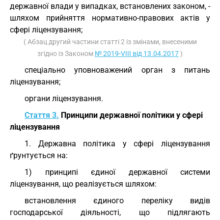
державної влади у випадках, встановлених законом, -
шляхом прийняття нормативно-правових актів у
сфері ліцензування;
( Абзац другий частини статті 2 із змінами, внесеними
згідно із Законом
№ 2019-VIII від 13.04.2017
)
спеціально уповноважений орган з питань
ліцензування;
органи ліцензування.
Стаття 3.
Принципи державної політики у сфері
ліцензування
1. Державна політика у сфері ліцензування
ґрунтується на:
1) принципі єдиної державної системи
ліцензування, що реалізується шляхом:
встановлення єдиного переліку видів
господарської діяльності, що підлягають