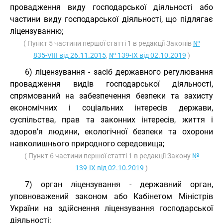
провадження виду господарської діяльності або
частини виду господарської діяльності, що підлягає
ліцензуванню;
( Пункт 5 частини першої статті 1 в редакції Законів
№
835-VIII від 26.11.2015
,
№ 139-IX від 02.10.2019
)
6) ліцензування - засіб державного регулювання
провадження видів господарської діяльності,
спрямований на забезпечення безпеки та захисту
економічних і соціальних інтересів держави,
суспільства, прав та законних інтересів, життя і
здоров’я людини, екологічної безпеки та охорони
навколишнього природного середовища;
( Пункт 6 частини першої статті 1 в редакції Закону
№
139-IX від 02.10.2019
)
7) орган ліцензування - державний орган,
уповноважений законом або Кабінетом Міністрів
України на здійснення ліцензування господарської
діяльності;