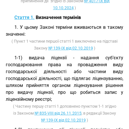
"припинення дії" згідно із Законом
№ 4017-IX від
10.10.2024
)
Стаття 1.
Визначення термінів
1. У цьому Законі терміни вживаються в такому
значенні:
( Пункт 1 частини першої статті 1 виключено на підставі
Закону
№ 139-IX від 02.10.2019
)
1-1) видача ліцензії - надання суб’єкту
господарювання права на провадження виду
господарської діяльності або частини виду
господарської діяльності, що підлягає ліцензуванню,
шляхом прийняття органом ліцензування рішення
про видачу ліцензії, про що робиться запис у
ліцензійному реєстрі;
( Частину першу статті 1 доповнено пунктом 1-1 згідно
із Законом
№ 835-VIII від 26.11.2015
; в редакції Закону
№ 139-IX від 02.10.2019
)