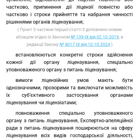
частково, припинення дії ліцензії повністю або
частково і строки прийняття та набрання чинності
рішеннями органів ліцензування;
( Пункт 3 частини першої статті 3 доповнено новим
абзацом згідно із Законом
№ 139-IX від 02.10.2019
; в
редакції Закону
№ 4017-IX від 10.10.2024
)
встановлюються конкретні строки здійснення
кожної дії органу ліцензування, спеціально
уповноваженого органу з питань ліцензування;
вимоги ліцензійних умов мають бути
однозначними, прозорими та виключати можливість
їх суб’єктивного застосування органами
ліцензування чи ліцензіатами;
повноваження спеціально уповноваженого
органу з питань ліцензування, Експертно-апеляційної
ради з питань ліцензування поширюються на сферу
ліцензування всіх видів господарської діяльності,