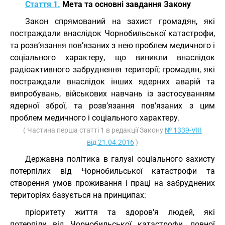
Стаття 1.
Мета та основні завдання Закону
Закон спрямований на захист громадян, які
постраждали внаслідок Чорнобильської катастрофи,
та розв’язання пов’язаних з нею проблем медичного і
соціального характеру, що виникли внаслідок
радіоактивного забруднення території; громадян, які
постраждали внаслідок інших ядерних аварій та
випробувань, військових навчань із застосуванням
ядерної зброї, та розв’язання пов’язаних з цим
проблем медичного і соціального характеру.
( Частина перша статті 1 в редакції Закону
№ 1339-VIII
від 21.04.2016
)
Державна політика в галузі соціального захисту
потерпілих від Чорнобильської катастрофи та
створення умов проживання і праці на забруднених
територіях базується на принципах:
пріоритету життя та здоров'я людей, які
потерпіли від Чорнобильської катастрофи, повної