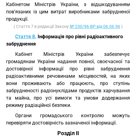
Кабінетом Міністрів України, з відшкодуванням
пов'язаних із цим витрат виробниками забрудненої
продукції.
( Стаття 7 в редакції Закону
№ 230/96-ВР від 06.06.96
)
Стаття 8.
Інформація про рівні радіоактивного
забруднення
Кабінет Міністрів України забезпечує
громадянам України надання повної, своєчасної та
достовірної інформації про рівні забруднення
радіоактивними речовинами місцевостей, на яких
вони проживають або працюють, про ступінь
забрудненості радіонуклідами продуктів харчування
та майна, про усі вимоги та умови додержання
режиму радіаційної безпеки.
Органи громадського контролю можуть
перевіряти достовірність зазначеної інформації.
Розділ II