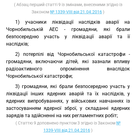
( Абзац перший статті 9 із змінами, внесеними згідно із
Законом
№ 1339-VIII від 21.04.2016
)
1) учасники ліквідації наслідків аварії на
Чорнобильській АЕС - громадяни, які брали
безпосередню участь у ліквідації аварії та її
наслідків;
2) потерпілі від Чорнобильської катастрофи -
громадяни, включаючи дітей, які зазнали впливу
радіоактивного опромінення внаслідок
Чорнобильської катастрофи;
3) громадяни, які брали безпосередню участь у
ліквідації інших ядерних аварій та їх наслідків, у
ядерних випробуваннях, у військових навчаннях із
застосуванням ядерної зброї, у складанні ядерних
зарядів та здійсненні на них регламентних робіт;
( Статтю 9 доповнено пунктом 3 згідно із Законом
№
1339-VIII від 21.04.2016
)