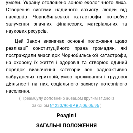
умови. Україну оголошено зоною екологічного лиха.
Створення системи надійного захисту людей від
наслідків Чорнобильської катастрофи потребує
залучення значних фінансових, матеріальних та
наукових ресурсів.
Цей Закон визначає основні положення щодо
реалізації конституційного права громадян, які
постраждали внаслідок Чорнобильської катастрофи,
на охорону їх життя і здоров'я та створює єдиний
порядок визначення категорій зон радіоактивно
забруднених територій, умов проживання і трудової
діяльності на них, соціального захисту потерпілого
населення.
( Преамбулу доповнено абзацом другим згідно із
Законом
№ 230/96-ВР від 06.06.96
)
Розділ I
ЗАГАЛЬНІ ПОЛОЖЕННЯ