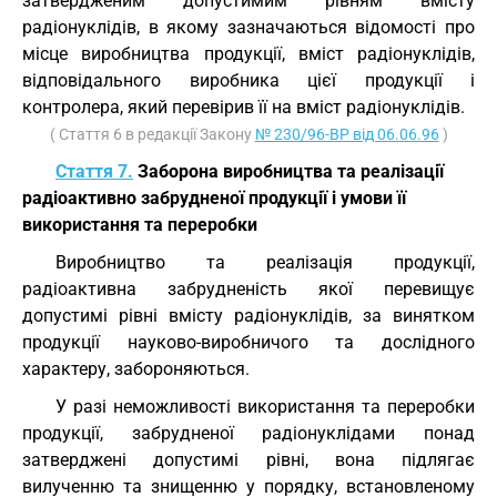
затвердженим допустимим рівням вмісту
радіонуклідів, в якому зазначаються відомості про
місце виробництва продукції, вміст радіонуклідів,
відповідального виробника цієї продукції і
контролера, який перевірив її на вміст радіонуклідів.
( Стаття 6 в редакції Закону
№ 230/96-ВР від 06.06.96
)
Стаття 7.
Заборона виробництва та реалізації
радіоактивно забрудненої продукції і умови її
використання та переробки
Виробництво та реалізація продукції,
радіоактивна забрудненість якої перевищує
допустимі рівні вмісту радіонуклідів, за винятком
продукції науково-виробничого та дослідного
характеру, забороняються.
У разі неможливості використання та переробки
продукції, забрудненої радіонуклідами понад
затверджені допустимі рівні, вона підлягає
вилученню та знищенню у порядку, встановленому