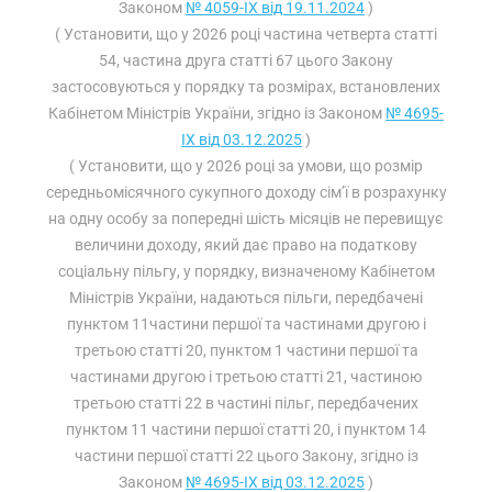
Законом
№ 4059-IX від 19.11.2024
)
( Установити, що у 2026 році частина четверта статті
54, частина друга статті 67 цього Закону
застосовуються у порядку та розмірах, встановлених
Кабінетом Міністрів України, згідно із Законом
№ 4695-
IX від 03.12.2025
)
( Установити, що у 2026 році за умови, що розмір
середньомісячного сукупного доходу сім’ї в розрахунку
на одну особу за попередні шість місяців не перевищує
величини доходу, який дає право на податкову
соціальну пільгу, у порядку, визначеному Кабінетом
Міністрів України, надаються пільги, передбачені
пунктом 11частини першої та частинами другою і
третьою статті 20, пунктом 1 частини першої та
частинами другою і третьою статті 21, частиною
третьою статті 22 в частині пільг, передбачених
пунктом 11 частини першої статті 20, і пунктом 14
частини першої статті 22 цього Закону, згідно із
Законом
№ 4695-IX від 03.12.2025
)