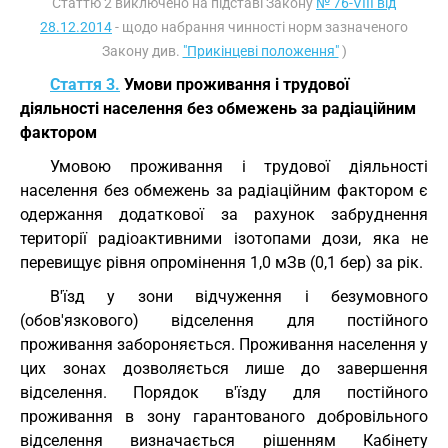
Статтю 2 виключено на підставі Закону
№ 76-VIII від
28.12.2014
- щодо набрання чинності норм зазначеного
Закону див.
"Прикінцеві положення"
)
Стаття 3.
Умови проживання і трудової
діяльності населення без обмежень за радіаційним
фактором
Умовою проживання і трудової діяльності
населення без обмежень за радіаційним фактором є
одержання додаткової за рахунок забруднення
території радіоактивними ізотопами дози, яка не
перевищує рівня опромінення 1,0 мЗв (0,1 бер) за рік.
В'їзд у зони відчуження і безумовного
(обов'язкового) відселення для постійного
проживання забороняється. Проживання населення у
цих зонах дозволяється лише до завершення
відселення. Порядок в'їзду для постійного
проживання в зону гарантованого добровільного
відселення визначається рішенням Кабінету