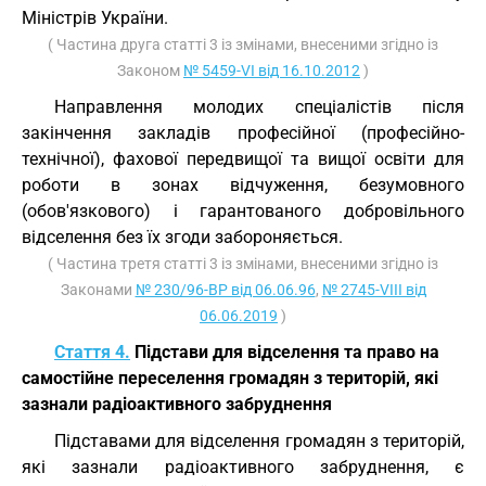
Міністрів України.
( Частина друга статті 3 із змінами, внесеними згідно із
Законом
№ 5459-VI від 16.10.2012
)
Направлення молодих спеціалістів після
закінчення закладів професійної (професійно-
технічної), фахової передвищої та вищої освіти для
роботи в зонах відчуження, безумовного
(обов'язкового) і гарантованого добровільного
відселення без їх згоди забороняється.
( Частина третя статті 3 із змінами, внесеними згідно із
Законами
№ 230/96-ВР від 06.06.96
,
№ 2745-VIII від
06.06.2019
)
Стаття 4.
Підстави для відселення та право на
самостійне переселення громадян з територій, які
зазнали радіоактивного забруднення
Підставами для відселення громадян з територій,
які зазнали радіоактивного забруднення, є