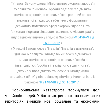
( У тексті Закону слова "Міністерство охорони здоров'я
України" та "виконавчі органи рад" в усіх відмінках
замінено відповідно словами "центральний орган
виконавчої влади, що забезпечує формування
державної політики у сфері охорони здоров'я" та
"виконавчі органи сільських, селищних, міських рад" у
відповідному відмінку згідно із Законом
№ 5459-VI від
16.10.2012
)
( У тексті Закону слова "інвалід", "інвалід з дитинства",
"дитина-інвалід" та "інвалід війни" в усіх відмінках і
числах замінено відповідно словами "особа з
інвалідністю", "особа з інвалідністю з дитинства",
"дитина з інвалідністю" та "особа з інвалідністю
внаслідок війни" у відповідному відмінку і числі згідно із
Законом
№ 2148-VIII від 03.10.2017
)
Чорнобильська катастрофа торкнулася долі
мільйонів людей. У багатьох регіонах, на величезних
територіях виникли нові соціальні та економічні