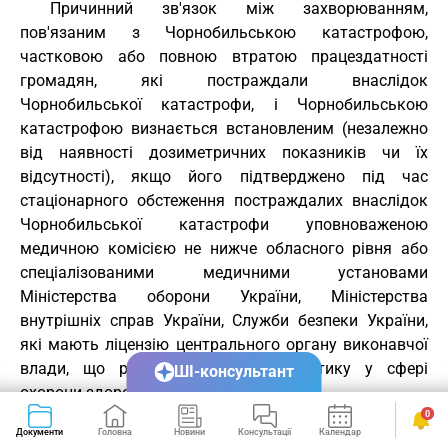
Причинний зв'язок між захворюванням,
пов'язаним з Чорнобильською катастрофою,
частковою або повною втратою працездатності
громадян, які постраждали внаслідок
Чорнобильської катастрофи, і Чорнобильською
катастрофою визнається встановленим (незалежно
від наявності дозиметричних показників чи їх
відсутності), якщо його підтверджено під час
стаціонарного обстеження постраждалих внаслідок
Чорнобильської катастрофи уповноваженою
медичною комісією не нижче обласного рівня або
спеціалізованими медичними установами
Міністерства оборони України, Міністерства
внутрішніх справ України, Служби безпеки України,
які мають ліцензію центрального органу виконавчої
влади, що реалізує державну політику у сфері
ШІ-консультант
охорони здоров'я.
0
( Частина перша статті 12 із змінами, внесеними згідно
Документи
Головна
Новини
Консультації
Календар
Сервіси
із Законом
№ 5459-VI від 16.10.2012
)