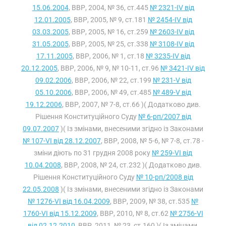
15.06.2004
, ВВР, 2004, № 36, ст.445
№ 2321-IV від
12.01.2005
, ВВР, 2005, № 9, ст.181
№ 2454-IV від
03.03.2005
, ВВР, 2005, № 16, ст.259
№ 2603-IV від
31.05.2005
, ВВР, 2005, № 25, ст.338
№ 3108-IV від
17.11.2005
, ВВР, 2006, № 1, ст.18
№ 3235-IV від
20.12.2005
, ВВР, 2006, № 9, № 10-11, ст.96
№ 3421-IV від
09.02.2006
, ВВР, 2006, № 22, ст.199
№ 231-V від
05.10.2006
, ВВР, 2006, № 49, ст.485
№ 489-V від
19.12.2006
, ВВР, 2007, № 7-8, ст.66 )( Додатково див.
Рішення Конституційного Суду
№ 6-рп/2007 від
09.07.2007
)( Із змінами, внесеними згідно із Законами
№ 107-VI від 28.12.2007
, ВВР, 2008, № 5-6, № 7-8, ст.78 -
зміни діють по 31 грудня 2008 року
№ 259-VI від
10.04.2008
, ВВР, 2008, № 24, ст.232 )( Додатково див.
Рішення Конституційного Суду
№ 10-рп/2008 від
22.05.2008
)( Із змінами, внесеними згідно із Законами
№ 1276-VI від 16.04.2009
, ВВР, 2009, № 38, ст.535
№
1760-VI від 15.12.2009
, ВВР, 2010, № 8, ст.62
№ 2756-VI
від 02.12.2010
, ВВР, 2011, № 23, ст.160 )( Із змінами,