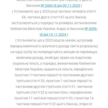
Законом
№ 3460-IX від 09.11.2023
)
( Установити, що у 2025 році частина четверта статті
54, частина друга статті 67 цього Закону
застосовуються у порядку та розмірах, встановлених
Кабінетом Міністрів України, згідно із Законом
№ 4059-
IX від 19.11.2024
)
( Установити, що у 2025 році за умови, що розмір
середньомісячного сукупного доходу сім’ї в розрахунку
на одну особу за попередні шість місяців не перевищує
величини доходу, який дає право на податкову
соціальну пільгу, у порядку, визначеному Кабінетом
Міністрів України, надаються пільги, передбачені
пунктом 11частини першої та частинами другою і
третьою статті 20, пунктом 1 частини першої та
частинами другою і третьою статті 21, частиною
третьою статті 22 в частині пільг, передбачених
пунктом 11 частини першої статті 20, і пунктом 14
частини першої статті 22 цього Закону, згідно із