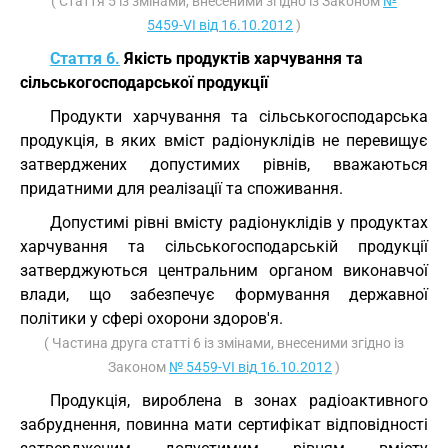
( Стаття 5 із змінами, внесеними згідно із Законом
№
5459-VI від 16.10.2012
)
Стаття 6.
Якість продуктів харчування та
сільськогосподарської продукції
Продукти харчування та сільськогосподарська
продукція, в яких вміст радіонуклідів не перевищує
затверджених допустимих рівнів, вважаються
придатними для реалізації та споживання.
Допустимі рівні вмісту радіонуклідів у продуктах
харчування та сільськогосподарській продукції
затверджуються центральним органом виконавчої
влади, що забезпечує формування державної
політики у сфері охорони здоров'я.
( Частина друга статті 6 із змінами, внесеними згідно із
Законом
№ 5459-VI від 16.10.2012
)
Продукція, вироблена в зонах радіоактивного
забруднення, повинна мати сертифікат відповідності