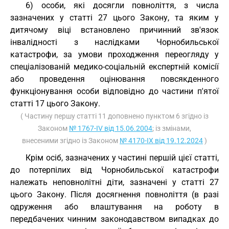
6) особи, які досягли повноліття, з числа
зазначених у статті 27 цього Закону, та яким у
дитячому віці встановлено причинний зв'язок
інвалідності з наслідками Чорнобильської
катастрофи, за умови проходження переогляду у
спеціалізованій медико-соціальній експертній комісії
або проведення оцінювання повсякденного
функціонування особи відповідно до частини п'ятої
статті 17 цього Закону.
( Частину першу статті 11 доповнено пунктом 6 згідно із
Законом
№ 1767-IV від 15.06.2004
; із змінами,
внесеними згідно із Законом
№ 4170-IX від 19.12.2024
)
Крім осіб, зазначених у частині першій цієї статті,
до потерпілих від Чорнобильської катастрофи
належать неповнолітні діти, зазначені у статті 27
цього Закону. Після досягнення повноліття (в разі
одруження або влаштування на роботу в
передбачених чинним законодавством випадках до