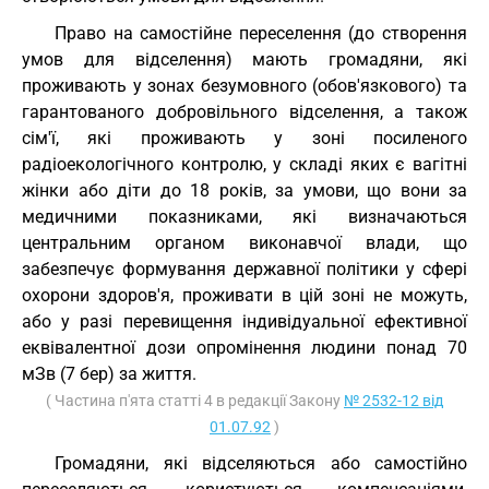
Право на самостійне переселення (до створення
умов для відселення) мають громадяни, які
проживають у зонах безумовного (обов'язкового) та
гарантованого добровільного відселення, а також
сім'ї, які проживають у зоні посиленого
радіоекологічного контролю, у складі яких є вагітні
жінки або діти до 18 років, за умови, що вони за
медичними показниками, які визначаються
центральним органом виконавчої влади, що
забезпечує формування державної політики у сфері
охорони здоров'я, проживати в цій зоні не можуть,
або у разі перевищення індивідуальної ефективної
еквівалентної дози опромінення людини понад 70
мЗв (7 бер) за життя.
( Частина п'ята статті 4 в редакції Закону
№ 2532-12 від
01.07.92
)
Громадяни, які відселяються або самостійно