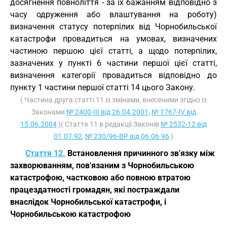
досягнення повноліття - за їх бажанням відповідно з
часу одруження або влаштування на роботу)
визначення статусу потерпілих від Чорнобильської
катастрофи провадиться на умовах, визначених
частиною першою цієї статті, а щодо потерпілих,
зазначених у пункті 6 частини першої цієї статті,
визначення категорії провадиться відповідно до
пункту 1 частини першої статті 14 цього Закону.
( Частина друга статті 11 із змінами, внесеними згідно із
Законами
№ 2400-III від 26.04.2001
,
№ 1767-IV від
15.06.2004
)( Стаття 11 в редакції Законів
№ 2532-12 від
01.07.92
,
№ 230/96-ВР від 06.06.96
)
Стаття 12.
Встановлення причинного зв'язку між
захворюванням, пов'язаним з Чорнобильською
катастрофою, частковою або повною втратою
працездатності громадян, які постраждали
внаслідок Чорнобильської катастрофи, і
Чорнобильською катастрофою