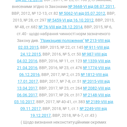
внесеними згідно із Законами
№ 3668-VI від 08.07.2011
,
ВВР, 2012, № 12-13, ст.82
№ 5062-VI від 05.07.2012
, ВВР,
2013, № 28, ст.297
№ 5459-VI від 16.10.2012
, ВВР, 2013,
№ 48, ст.682
№ 76-VIII від 28.12.2014
, ВВР, 2015, № 6,
ст.40 - щодо набрання чинності норм зазначеного
Закону див.
"Прикінцеві положення"
№ 213-VIII від
02.03.2015
, ВВР, 2015, № 22, ст.145
№ 911-VIII від
24.12.2015
, ВВР, 2016, № 5, ст.50
№ 987-VIII від
04.02.2016
, ВВР, 2016, № 11, ст.123
№ 1339-VIII від
21.04.2016
, ВВР, 2016, № 23, ст.476
№ 1774-VIII від
06.12.2016
, ВВР, 2017, № 2, ст.25
№ 1812-VIII від
17.01.2017
, ВВР, 2017, № 7-8, ст.51
№ 2015-VIII від
13.04.2017
, ВВР, 2017, № 23, ст.264
№ 2082-VIII від
06.06.2017
, ВВР, 2017, № 29, ст.317
№ 2148-VIII від
03.10.2017
, ВВР, 2017, № 40-41, ст.383
№ 2189-VIII від
09.11.2017
, ВВР, 2018, № 1, ст.1
№ 2249-VIII від
19.12.2017
, ВВР, 2018, № 6-7, ст.43 )
( Щодо визнання неконституційними окремих