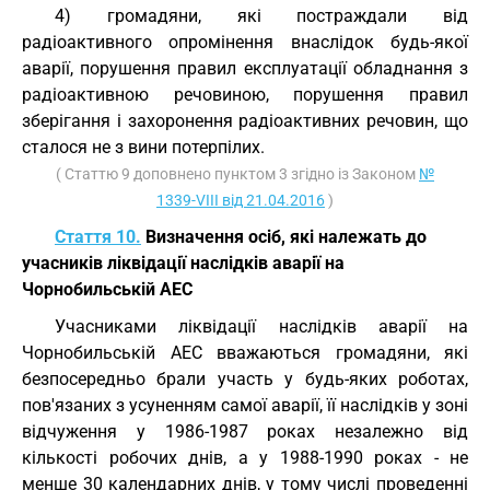
4) громадяни, які постраждали від
радіоактивного опромінення внаслідок будь-якої
аварії, порушення правил експлуатації обладнання з
радіоактивною речовиною, порушення правил
зберігання і захоронення радіоактивних речовин, що
сталося не з вини потерпілих.
( Статтю 9 доповнено пунктом 3 згідно із Законом
№
1339-VIII від 21.04.2016
)
Стаття 10.
Визначення осіб, які належать до
учасників ліквідації наслідків аварії на
Чорнобильській АЕС
Учасниками ліквідації наслідків аварії на
Чорнобильській АЕС вважаються громадяни, які
безпосередньо брали участь у будь-яких роботах,
пов'язаних з усуненням самої аварії, її наслідків у зоні
відчуження у 1986-1987 роках незалежно від
кількості робочих днів, а у 1988-1990 роках - не
менше 30 календарних днів, у тому числі проведенні