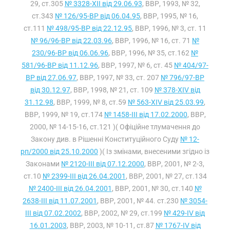
29, ст.305
№ 3328-XII від 29.06.93
, ВВР, 1993, № 32,
ст.343
№ 126/95-ВР від 06.04.95
, ВВР, 1995, № 16,
ст.111
№ 498/95-ВР від 22.12.95
, ВВР, 1996, № 3, ст. 11
№ 96/96-ВР від 22.03.96
, ВВР, 1996, № 16, ст. 71
№
230/96-ВР від 06.06.96
, ВВР, 1996, № 35, ст.162
№
581/96-ВР від 11.12.96
, ВВР, 1997, № 6, ст. 45
№ 404/97-
ВР від 27.06.97
, ВВР, 1997, № 33, ст. 207
№ 796/97-ВР
від 30.12.97
, ВВР, 1998, № 21, ст. 109
№ 378-XIV від
31.12.98
, ВВР, 1999, № 8, ст.59
№ 563-XIV від 25.03.99
,
ВВР, 1999, № 19, ст.174
№ 1458-III від 17.02.2000
, ВВР,
2000, № 14-15-16, ст.121 )( Офіційне тлумачення до
Закону див. в Рішенні Конституційного Суду
№ 12-
рп/2000 від 25.10.2000
)( Із змінами, внесеними згідно із
Законами
№ 2120-III від 07.12.2000
, ВВР, 2001, № 2-3,
ст.10
№ 2399-III від 26.04.2001
, ВВР, 2001, № 27, ст.134
№ 2400-III від 26.04.2001
, ВВР, 2001, № 30, ст.140
№
2638-III від 11.07.2001
, ВВР, 2001, № 44. ст.230
№ 3054-
III від 07.02.2002
, ВВР, 2002, № 29, ст.199
№ 429-IV від
16.01.2003
, ВВР, 2003, № 10-11, ст.87
№ 1767-IV від