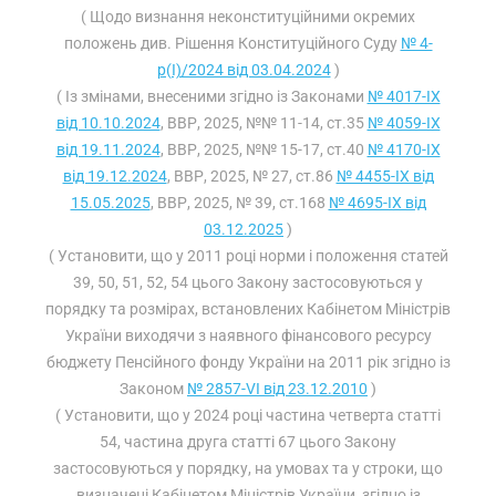
( Щодо визнання неконституційними окремих
положень див. Рішення Конституційного Суду
№ 4-
р(І)/2024 від 03.04.2024
)
( Із змінами, внесеними згідно із Законами
№ 4017-IX
від 10.10.2024
, ВВР, 2025, №№ 11-14, ст.35
№ 4059-IX
від 19.11.2024
, ВВР, 2025, №№ 15-17, ст.40
№ 4170-IX
від 19.12.2024
, ВВР, 2025, № 27, ст.86
№ 4455-IX від
15.05.2025
, ВВР, 2025, № 39, ст.168
№ 4695-IX від
03.12.2025
)
( Установити, що у 2011 році норми і положення статей
39, 50, 51, 52, 54 цього Закону застосовуються у
порядку та розмірах, встановлених Кабінетом Міністрів
України виходячи з наявного фінансового ресурсу
бюджету Пенсійного фонду України на 2011 рік згідно із
Законом
№ 2857-VI від 23.12.2010
)
( Установити, що у 2024 році частина четверта статті
54, частина друга статті 67 цього Закону
застосовуються у порядку, на умовах та у строки, що
визначені Кабінетом Міністрів України, згідно із