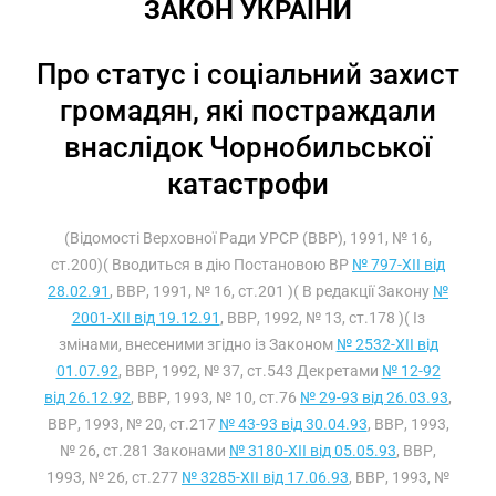
ЗАКОН УКРАЇНИ
Про статус і соціальний захист
громадян, які постраждали
внаслідок Чорнобильської
катастрофи
(Відомості Верховної Ради УРСР (ВВР), 1991, № 16,
ст.200)( Вводиться в дію Постановою ВР
№ 797-XII від
28.02.91
, ВВР, 1991, № 16, ст.201 )( В редакції Закону
№
2001-XII від 19.12.91
, ВВР, 1992, № 13, ст.178 )( Із
змінами, внесеними згідно із Законом
№ 2532-XII від
01.07.92
, ВВР, 1992, № 37, ст.543 Декретами
№ 12-92
від 26.12.92
, ВВР, 1993, № 10, ст.76
№ 29-93 від 26.03.93
,
ВВР, 1993, № 20, ст.217
№ 43-93 від 30.04.93
, ВВР, 1993,
№ 26, ст.281 Законами
№ 3180-XII від 05.05.93
, ВВР,
1993, № 26, ст.277
№ 3285-XII від 17.06.93
, ВВР, 1993, №