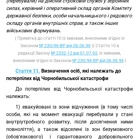
(перебували) на дійсній строковій службі у збройних
силах, керівний і оперативний склад органів Комітету
державної безпеки, особи начальницького і рядового
складу органів внутрішніх справ, а також інших
військових формувань.
( Примітка до статті 10 із змінами, внесеними згідно із
Законом
№ 230/96-ВР від 06.06.96
)( Стаття 10 в
редакції Закону
№ 2532-12 від 01.07.92
, із змінами,
внесеними згідно із Законом
№ 230/96-ВР від 06.06.96
)
Стаття 11.
Визначення осіб, які належать до
потерпілих від Чорнобильської катастрофи
До потерпілих від Чорнобильської катастрофи
належать:
1) евакуйовані із зони відчуження (в тому числі
особи, які на момент евакуації перебували у стані
внутріутробного розвитку, після досягнення ними
повноліття), а також відселені із зон безумовного
(обов'язкового) і гарантованого добровільного