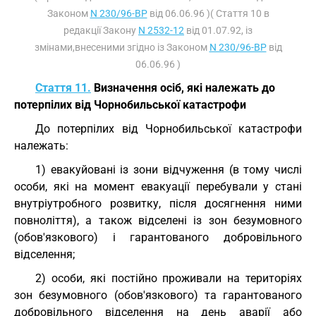
Законом
N 230/96-ВР
від 06.06.96 )( Стаття 10 в
редакції Закону
N 2532-12
від 01.07.92, із
змінами,внесеними згідно із Законом
N 230/96-ВР
від
06.06.96 )
Стаття 11.
Визначення осіб, які належать до
потерпілих від Чорнобильської катастрофи
До потерпілих від Чорнобильської катастрофи
належать:
1) евакуйовані із зони відчуження (в тому числі
особи, які на момент евакуації перебували у стані
внутріутробного розвитку, після досягнення ними
повноліття), а також відселені із зон безумовного
(обов'язкового) і гарантованого добровільного
відселення;
2) особи, які постійно проживали на територіях
зон безумовного (обов'язкового) та гарантованого
добровільного відселення на день аварії або