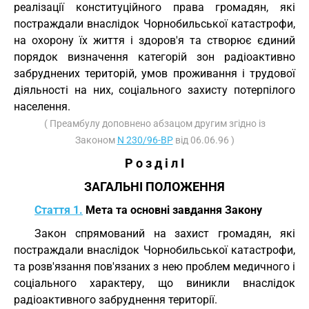
реалізації конституційного права громадян, які
постраждали внаслідок Чорнобильської катастрофи,
на охорону їх життя і здоров'я та створює єдиний
порядок визначення категорій зон радіоактивно
забруднених територій, умов проживання і трудової
діяльності на них, соціального захисту потерпілого
населення.
( Преамбулу доповнено абзацом другим згідно із
Законом
N 230/96-ВР
від 06.06.96 )
Р о з д і л I
ЗАГАЛЬНІ ПОЛОЖЕННЯ
Стаття 1.
Мета та основні завдання Закону
Закон спрямований на захист громадян, які
постраждали внаслідок Чорнобильської катастрофи,
та розв'язання пов'язаних з нею проблем медичного і
соціального характеру, що виникли внаслідок
радіоактивного забруднення території.