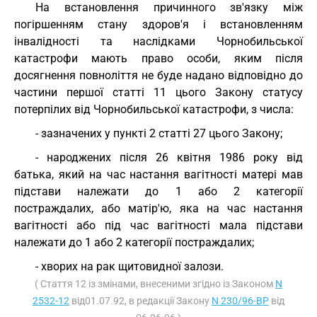
На встановлення причинного зв'язку між
погіршенням стану здоров'я і встановленням
інвалідності та наслідками Чорнобильської
катастрофи мають право особи, яким після
досягнення повноліття не буде надано відповідно до
частини першої статті 11 цього Закону статусу
потерпілих від Чорнобильської катастрофи, з числа:
- зазначених у пункті 2 статті 27 цього Закону;
- народжених після 26 квітня 1986 року від
батька, який на час настання вагітності матері мав
підстави належати до 1 або 2 категорії
постраждалих, або матір'ю, яка на час настання
вагітності або під час вагітності мала підстави
належати до 1 або 2 категорії постраждалих;
- хворих на рак щитовидної залози.
( Стаття 12 із змінами, внесеними згідно із Законом
N
2532-12
від01.07.92, в редакції Закону
N 230/96-ВР
від