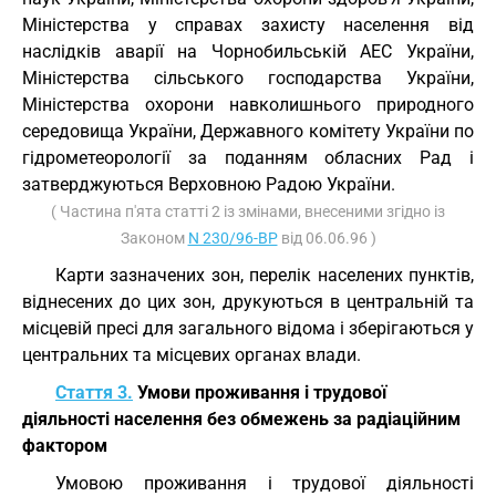
Міністерства у справах захисту населення від
наслідків аварії на Чорнобильській АЕС України,
Міністерства сільського господарства України,
Міністерства охорони навколишнього природного
середовища України, Державного комітету України по
гідрометеорології за поданням обласних Рад і
затверджуються Верховною Радою України.
( Частина п'ята статті 2 із змінами, внесеними згідно із
Законом
N 230/96-ВР
від 06.06.96 )
Карти зазначених зон, перелік населених пунктів,
віднесених до цих зон, друкуються в центральній та
місцевій пресі для загального відома і зберігаються у
центральних та місцевих органах влади.
Стаття 3.
Умови проживання і трудової
діяльності населення без обмежень за радіаційним
фактором
Умовою проживання і трудової діяльності