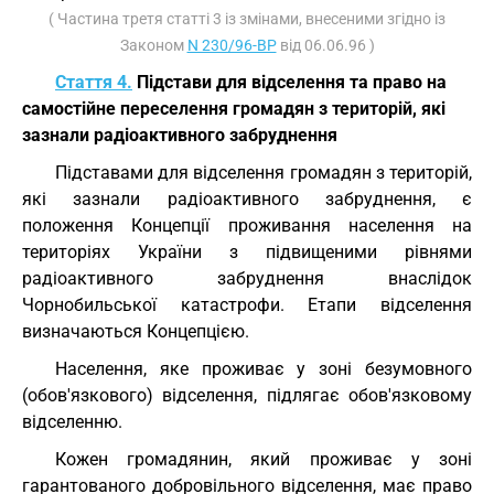
( Частина третя статті 3 із змінами, внесеними згідно із
Законом
N 230/96-ВР
від 06.06.96 )
Стаття 4.
Підстави для відселення та право на
самостійне переселення громадян з територій, які
зазнали радіоактивного забруднення
Підставами для відселення громадян з територій,
які зазнали радіоактивного забруднення, є
положення Концепції проживання населення на
територіях України з підвищеними рівнями
радіоактивного забруднення внаслідок
Чорнобильської катастрофи. Етапи відселення
визначаються Концепцією.
Населення, яке проживає у зоні безумовного
(обов'язкового) відселення, підлягає обов'язковому
відселенню.
Кожен громадянин, який проживає у зоні
гарантованого добровільного відселення, має право