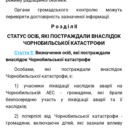
режиму радіаційної безпеки.
Органи громадського контролю можуть
перевіряти достовірність зазначеної інформації.
Р о з д і л II
СТАТУС ОСІБ, ЯКІ ПОСТРАЖДАЛИ ВНАСЛІДОК
ЧОРНОБИЛЬСЬКОЇ КАТАСТРОФИ
Стаття 9.
Визначення осіб, які постраждали
внаслідок Чорнобильської катастрофи
Особами, які постраждали внаслідок
Чорнобильської катастрофи, є:
1) учасники ліквідації наслідків аварії на
Чорнобильській АЕС - громадяни, які брали
безпосередню участь у ліквідації аварії та її
наслідків;
2) потерпілі від Чорнобильської катастрофи -
громадяни, включаючи дітей, які зазнали впливу