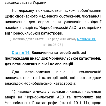
законодавства України.
На державу покладаються також зобов'язання
щодо своєчасного медичного обстеження, лікування і
визначення доз опромінення учасників ліквідації
наслідків аварії на Чорнобильській АЕС та потерпілих
від Чорнобильської катастрофи.
( Частина друга статті 13 в редакції Закону
N 230/96-ВР
від 06.06.96 )
Стаття 14.
Визначення категорій осіб, які
постраждали внаслідок Чорнобильської катастрофи,
для встановлення пільг і компенсацій
Для встановлення пільг і компенсацій
визначаються такі категорії осіб, які постраждали
внаслідок Чорнобильської катастрофи:
1) інваліди з числа учасників ліквідації наслідків
аварії на Чорнобильській АЕС та потерпілих від
Чорнобильської катастрофи (статті 10 і 11), щодо