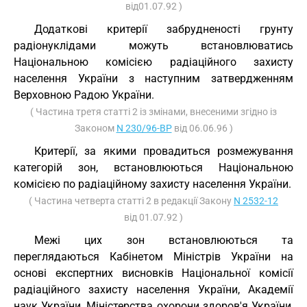
від01.07.92 )
Додаткові критерії забрудненості грунту
радіонуклідами можуть встановлюватись
Національною комісією радіаційного захисту
населення України з наступним затвердженням
Верховною Радою України.
( Частина третя статті 2 із змінами, внесеними згідно із
Законом
N 230/96-ВР
від 06.06.96 )
Критерії, за якими провадиться розмежування
категорій зон, встановлюються Національною
комісією по радіаційному захисту населення України.
( Частина четверта статті 2 в редакції Закону
N 2532-12
від 01.07.92 )
Межі цих зон встановлюються та
переглядаються Кабінетом Міністрів України на
основі експертних висновків Національної комісії
радіаційного захисту населення України, Академії
наук України, Міністерства охорони здоров'я України,