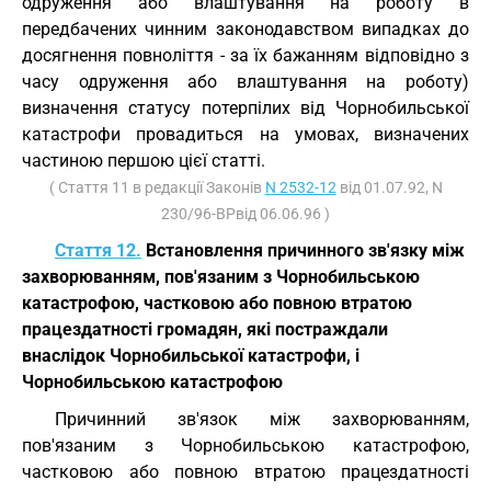
одруження або влаштування на роботу в
передбачених чинним законодавством випадках до
досягнення повноліття - за їх бажанням відповідно з
часу одруження або влаштування на роботу)
визначення статусу потерпілих від Чорнобильської
катастрофи провадиться на умовах, визначених
частиною першою цієї статті.
( Стаття 11 в редакції Законів
N 2532-12
від 01.07.92, N
230/96-ВРвід 06.06.96 )
Стаття 12.
Встановлення причинного зв'язку між
захворюванням, пов'язаним з Чорнобильською
катастрофою, частковою або повною втратою
працездатності громадян, які постраждали
внаслідок Чорнобильської катастрофи, і
Чорнобильською катастрофою
Причинний зв'язок між захворюванням,
пов'язаним з Чорнобильською катастрофою,
частковою або повною втратою працездатності