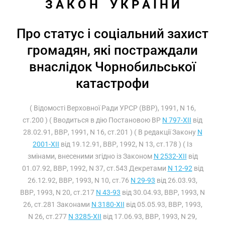
З А К О Н    У К Р А Ї Н И
Про статус і соціальний захист
громадян, які постраждали
внаслідок Чорнобильської
катастрофи
( Відомості Верховної Ради УРСР (ВВР), 1991, N 16,
ст.200 ) ( Вводиться в дію Постановою ВР
N 797-XII
від
28.02.91, ВВР, 1991, N 16, ст.201 ) ( В редакції Закону
N
2001-XII
від 19.12.91, ВВР, 1992, N 13, ст.178 ) ( Із
змінами, внесеними згідно із Законом
N 2532-XII
від
01.07.92, ВВР, 1992, N 37, ст.543 Декретами
N 12-92
від
26.12.92, ВВР, 1993, N 10, ст.76
N 29-93
від 26.03.93,
ВВР, 1993, N 20, ст.217
N 43-93
від 30.04.93, ВВР, 1993, N
26, ст.281 Законами
N 3180-XII
від 05.05.93, ВВР, 1993,
N 26, ст.277
N 3285-XII
від 17.06.93, ВВР, 1993, N 29,