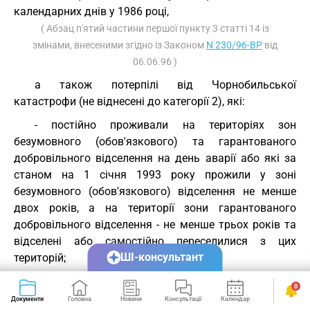
календарних днів у 1986 році,
( Абзац п'ятий частини першої пункту 3 статті 14 із
змінами, внесеними згідно із Законом
N 230/96-ВР
від
06.06.96 )
а також потерпілі від Чорнобильської
катастрофи (не віднесені до категорії 2), які:
- постійно проживали на територіях зон
безумовного (обов'язкового) та гарантованого
добровільного відселення на день аварії або які за
станом на 1 січня 1993 року прожили у зоні
безумовного (обов'язкового) відселення не менше
двох років, а на території зони гарантованого
добровільного відселення - не менше трьох років та
відселені або самостійно переселилися з цих
ШІ-консультант
територій;
- постійно проживають або постійно працюють чи
0
постійно навчаються у зонах безумовного
Документи
Головна
Новини
Консультації
Календар
Сервіси