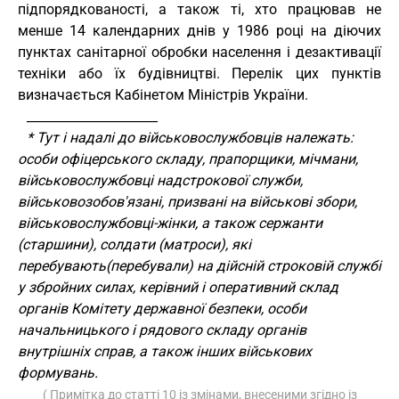
підпорядкованості, а також ті, хто працював не
менше 14 календарних днів у 1986 році на діючих
пунктах санітарної обробки населення і дезактивації
техніки або їх будівництві. Перелік цих пунктів
визначається Кабінетом Міністрів України.
_____________________
* Тут і надалі до військовослужбовців належать:
особи офіцерського складу, прапорщики, мічмани,
військовослужбовці надстрокової служби,
військовозобов'язані, призвані на військові збори,
військовослужбовці-жінки, а також сержанти
(старшини), солдати (матроси), які
перебувають(перебували) на дійсній строковій службі
у збройних силах, керівний і оперативний склад
органів Комітету державної безпеки, особи
начальницького і рядового складу органів
внутрішніх справ, а також інших військових
формувань.
( Примітка до статті 10 із змінами, внесеними згідно із