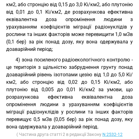
км2, або стронцію від 0,15 до 3,0 Кі/км2, або плутонію
від 0,01 до 0,1 Кі/км2, де розрахункова ефективна
еквівалентна доза опромінення людини з
урахуванням коефіцієнтів міграції радіонуклідів у
рослини та інших факторів може перевищити 1,0 мЗв
(0,1 бер) за рік понад дозу, яку вона одержувала у
доаварійний період;
4) зона посиленого радіоекологічного контролю -
це територія з щільністю забруднення грунту понад
доаварійний рівень ізотопами цезію від 1,0 до 5,0 Кі/
км2, або стронцію від 0,02 до 0,15 Кі/км2, або
плутонію від 0,005 до 0,01 Кі/км2 за умови, що
розрахункова ефективна еквівалентна доза
опромінення людини з урахуванням коефіцієнтів
міграції радіонуклідів у рослини та інших факторів
перевищує 0,5 мЗв (0,05 бер) за рік понад дозу, яку
вона одержувала у доаварійний період.
( Частина друга статті 2 в редакції Закону
N 2532-12