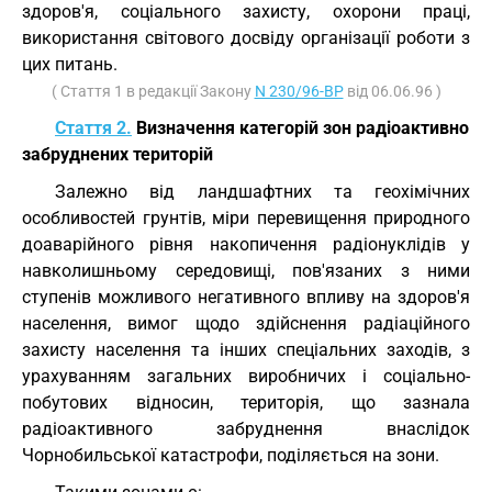
здоров'я, соціального захисту, охорони праці,
використання світового досвіду організації роботи з
цих питань.
( Стаття 1 в редакції Закону
N 230/96-ВР
від 06.06.96 )
Стаття 2.
Визначення категорій зон радіоактивно
забруднених територій
Залежно від ландшафтних та геохімічних
особливостей грунтів, міри перевищення природного
доаварійного рівня накопичення радіонуклідів у
навколишньому середовищі, пов'язаних з ними
ступенів можливого негативного впливу на здоров'я
населення, вимог щодо здійснення радіаційного
захисту населення та інших спеціальних заходів, з
урахуванням загальних виробничих і соціально-
побутових відносин, територія, що зазнала
радіоактивного забруднення внаслідок
Чорнобильської катастрофи, поділяється на зони.