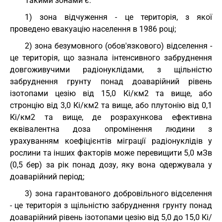
Такими зонами є:
1) зона відчуження - це територія, з якої
проведено евакуацію населення в 1986 році;
2) зона безумовного (обов'язкового) відселення -
це територія, що зазнала інтенсивного забруднення
довгоживучими радіонуклідами, з щільністю
забруднення грунту понад доаварійний рівень
ізотопами цезію від 15,0 Кі/км2 та вище, або
стронцію від 3,0 Кі/км2 та вище, або плутонію від 0,1
Кі/км2 та вище, де розрахункова ефективна
еквівалентна доза опромінення людини з
урахуванням коефіцієнтів міграції радіонуклідів у
рослини та інших факторів може перевищити 5,0 мЗв
(0,5 бер) за рік понад дозу, яку вона одержувала у
доаварійний період;
3) зона гарантованого добровільного відселення
- це територія з щільністю забруднення грунту понад
доаварійний рівень ізотопами цезію від 5,0 до 15,0 Кі/