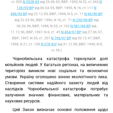
ст.305
N 3328-XII
від 29.06.93, ВВР, 1993, N 32, ст.343
N
126/95-ВР
від 06.04.95, ВВР, 1995, N 16, ст.111
N
498/95-ВР
від 22.12.95, ВВР, 1996, N 3, ст. 11
N 96/96-ВР
від 22.03.96, ВВР, 1996, N 16, ст. 71
N 230/96-ВР
від
06.06.96, ВВР, 1996, N 35, ст.162
N 581/96-ВР
від
11.12.96, ВВР, 1997, N 6, ст. 45
N 404/97-ВР
від 27.06.97,
ВВР, 1997, N 33, ст. 207
N 796/97-ВР
від 30.12.97, ВВР,
1998, N 21, ст. 109
N 378-XIV
від 31.12.98, ВВР, 1999, N 8,
ст.59 )
Чорнобильська катастрофа торкнулася долі
мільйонів людей. У багатьох регіонах, на величезних
територіях виникли нові соціальні та економічні
умови. Україну оголошено зоною екологічного лиха.
Створення системи надійного захисту людей від
наслідків Чорнобильської катастрофи потребує
залучення значних фінансових, матеріальних та
наукових ресурсів.
Цей Закон визначає основні положення щодо