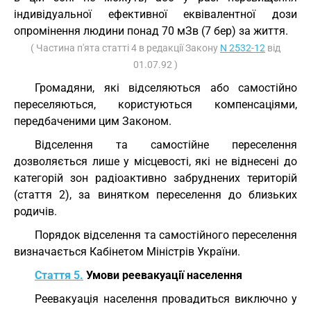
індивідуальної ефективної еквівалентної дози
опромінення людини понад 70 мЗв (7 бер) за життя.
( Частина п'ята статті 4 в редакції Закону
N 2532-12
від
01.07.92 )
Громадяни, які відселяються або самостійно
переселяються, користуються компенсаціями,
передбаченими цим Законом.
Відселення та самостійне переселення
дозволяється лише у місцевості, які не віднесені до
категорій зон радіоактивно забруднених територій
(стаття 2), за винятком переселення до близьких
родичів.
Порядок відселення та самостійного переселення
визначається Кабінетом Міністрів України.
Стаття 5.
Умови реевакуації населення
Реевакуація населення провадиться виключно у