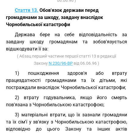
06.06.96 )
Стаття 13.
Обов'язок держави перед
громадянами за шкоду, завдану внаслідок
Чорнобильської катастрофи
Держава бере на себе відповідальність за
завдану шкоду громадянам та зобов'язується
відшкодувати її за:
( Абзац перший частини першої статті 13 в редакції
Закону
N 230/96-ВР
від 06.06.96 )
1) пошкодження здоров'я або втрату
працездатності громадянами та їх дітьми, які
постраждали внаслідок Чорнобильської катастрофи;
2) втрату годувальника, якщо його смерть
пов'язана з Чорнобильською катастрофою;
3) матеріальні втрати, що їх зазнали громадяни
та їх сім'ї у зв'язку з Чорнобильською катастрофою,
відповідно до цього Закону та інших актів