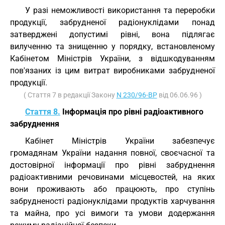
У разі неможливості використання та переробки
продукції, забрудненої радіонуклідами понад
затверджені допустимі рівні, вона підлягає
вилученню та знищенню у порядку, встановленому
Кабінетом Міністрів України, з відшкодуванням
пов'язаних із цим витрат виробниками забрудненої
продукції.
( Стаття 7 в редакції Закону
N 230/96-ВР
від 06.06.96 )
Стаття 8.
Інформація про рівні радіоактивного
забруднення
Кабінет Міністрів України забезпечує
громадянам України надання повної, своєчасної та
достовірної інформації про рівні забруднення
радіоактивними речовинами місцевостей, на яких
вони проживають або працюють, про ступінь
забрудненості радіонуклідами продуктів харчування
та майна, про усі вимоги та умови додержання