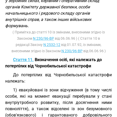
у збройних силах, керівний і оперативний склад
органів Комітету державної безпеки, особи
начальницького і рядового складу органів
внутрішніх справ, а також інших військових
формувань.
( Примітка до статті 10 із змінами, внесеними згідно із
Законом
N 230/96-ВР
від 06.06.96 ) ( Стаття 10 в
редакції Закону
N 2532-12
від 01.07.92, із змінами,
внесеними згідно із Законом
N 230/96-ВР
від 06.06.96 )
Стаття 11.
Визначення осіб, які належать до
потерпілих від Чорнобильської катастрофи
До потерпілих від Чорнобильської катастрофи
належать:
1) евакуйовані із зони відчуження (в тому числі
особи, які на момент евакуації перебували у стані
внутріутробного розвитку, після досягнення ними
повноліття), а також відселені із зон безумовного
(обов'язкового) і гарантованого добровільного