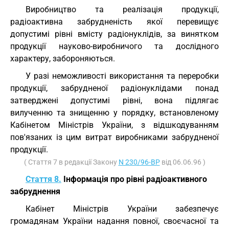
Виробництво та реалізація продукції,
радіоактивна забрудненість якої перевищує
допустимі рівні вмісту радіонуклідів, за винятком
продукції науково-виробничого та дослідного
характеру, забороняються.
У разі неможливості використання та переробки
продукції, забрудненої радіонуклідами понад
затверджені допустимі рівні, вона підлягає
вилученню та знищенню у порядку, встановленому
Кабінетом Міністрів України, з відшкодуванням
пов'язаних із цим витрат виробниками забрудненої
продукції.
( Стаття 7 в редакції Закону
N 230/96-ВР
від 06.06.96 )
Стаття 8.
Інформація про рівні радіоактивного
забруднення
Кабінет Міністрів України забезпечує
громадянам України надання повної, своєчасної та