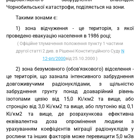
Чорнобильської катастрофи, поділяється на зони.
Такими зонами є:
1) зона відчуження - це територія, з якої
проведено евакуацію населення в 1986 році;
( Офіційне тлумачення положення пункту 1 частини
другої статті 2 див. в Рішенні Конституційного Суду
N
12-рп/2000
від 25.10.2000 )
2) зона безумовного (обов'язкового) відселення -
це територія, що зазнала інтенсивного забруднення
довгоживучими радіонуклідами, з щільністю
забруднення грунту понад доаварійний рівень
ізотопами цезію від 15,0 Кі/км2 та вище, або
стронцію від 3,0 Кі/км2 та вище, або плутонію від 0,1
Кі/км2 та вище, де розрахункова ефективна
еквівалентна доза опромінення людини з
урахуванням коефіцієнтів міграції радіонуклідів у
рослини та інших факторів може перевищити 5,0 мЗв