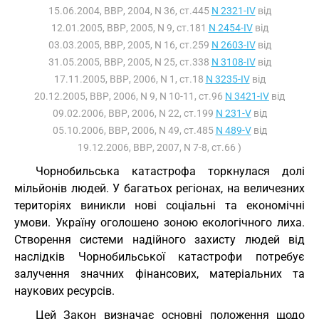
15.06.2004, ВВР, 2004, N 36, ст.445
N 2321-IV
від
12.01.2005, ВВР, 2005, N 9, ст.181
N 2454-IV
від
03.03.2005, ВВР, 2005, N 16, ст.259
N 2603-IV
від
31.05.2005, ВВР, 2005, N 25, ст.338
N 3108-IV
від
17.11.2005, ВВР, 2006, N 1, ст.18
N 3235-IV
від
20.12.2005, ВВР, 2006, N 9, N 10-11, ст.96
N 3421-IV
від
09.02.2006, ВВР, 2006, N 22, ст.199
N 231-V
від
05.10.2006, ВВР, 2006, N 49, ст.485
N 489-V
від
19.12.2006, ВВР, 2007, N 7-8, ст.66 )
Чорнобильська катастрофа торкнулася долі
мільйонів людей. У багатьох регіонах, на величезних
територіях виникли нові соціальні та економічні
умови. Україну оголошено зоною екологічного лиха.
Створення системи надійного захисту людей від
наслідків Чорнобильської катастрофи потребує
залучення значних фінансових, матеріальних та
наукових ресурсів.
Цей Закон визначає основні положення щодо