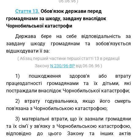
06.06.96 )
Стаття 13.
Обов'язок держави перед
громадянами за шкоду, завдану внаслідок
Чорнобильської катастрофи
Держава бере на себе відповідальність за
завдану шкоду громадянам та зобов'язується
відшкодувати її за:
( Абзац перший частини першої статті 13 в редакції
Закону
N 230/96-ВР
від 06.06.96 )
1) пошкодження здоров'я або втрату
працездатності громадянами та їх дітьми, які
постраждали внаслідок Чорнобильської катастрофи;
2) втрату годувальника, якщо його смерть
пов'язана з Чорнобильською катастрофою;
3) матеріальні втрати, що їх зазнали громадяни
та їх сім'ї у зв'язку з Чорнобильською катастрофою,
відповідно до цього Закону та інших актів