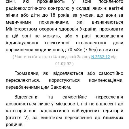
сім'ї, які проживають у зоні посиленого
радіоекологічного контролю, у складі яких є вагітні
жінки або діти до 18 років, за умови, що вони за
медичними показниками, які визначаються
Міністерством охорони здоров'я України, проживати
в цій зоні не можуть, або у разі перевищення
індивідуальної ефективної еквівалентної дози
опромінення людини понад 70 мЗв (7 бер) за життя.
( Частина п'ята статті 4 в редакції Закону
N 2532-12
від
01.07.92 )
Громадяни, які відселяються або самостійно
переселяються, користуються компенсаціями,
передбаченими цим Законом.
Відселення та самостійне переселення
дозволяється лише у місцевості, які не віднесені до
категорій зон радіоактивно забруднених територій
(стаття 2), за винятком переселення до близьких
родичів.