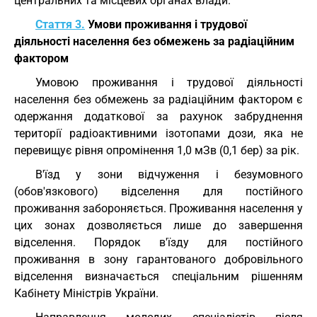
центральних та місцевих органах влади.
Стаття 3.
Умови проживання і трудової
діяльності населення без обмежень за радіаційним
фактором
Умовою проживання і трудової діяльності
населення без обмежень за радіаційним фактором є
одержання додаткової за рахунок забруднення
території радіоактивними ізотопами дози, яка не
перевищує рівня опромінення 1,0 мЗв (0,1 бер) за рік.
В'їзд у зони відчуження і безумовного
(обов'язкового) відселення для постійного
проживання забороняється. Проживання населення у
цих зонах дозволяється лише до завершення
відселення. Порядок в'їзду для постійного
проживання в зону гарантованого добровільного
відселення визначається спеціальним рішенням
Кабінету Міністрів України.