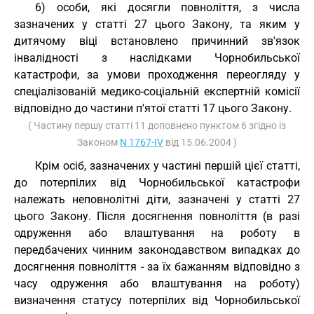
6) особи, які досягли повноліття, з числа
зазначених у статті 27 цього Закону, та яким у
дитячому віці встановлено причинний зв'язок
інвалідності з наслідками Чорнобильської
катастрофи, за умови проходження переогляду у
спеціалізованій медико-соціальній експертній комісії
відповідно до частини п'ятої статті 17 цього Закону.
( Частину першу статті 11 доповнено пунктом 6 згідно із
Законом
N 1767-IV
від 15.06.2004 )
Крім осіб, зазначених у частині першій цієї статті,
до потерпілих від Чорнобильської катастрофи
належать неповнолітні діти, зазначені у статті 27
цього Закону. Після досягнення повноліття (в разі
одруження або влаштування на роботу в
передбачених чинним законодавством випадках до
досягнення повноліття - за їх бажанням відповідно з
часу одруження або влаштування на роботу)
визначення статусу потерпілих від Чорнобильської