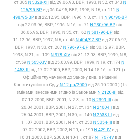
ст.305
N 3328-XII
від 29.06.93, ВВР, 1993, N 32, ст.343
N
126/95-ВР
від 06.04.95, ВВР, 1995, N 16, ст.111
N
498/95-ВР
від 22.12.95, ВВР, 1996, N 3, ст. 11
N 96/96-ВР
від 22.03.96, ВВР, 1996, N 16, ст. 71
N 230/96-ВР
від
06.06.96, ВВР, 1996, N 35, ст.162
N 581/96-ВР
від
11.12.96, ВВР, 1997, N 6, ст. 45
N 404/97-ВР
від 27.06.97,
ВВР, 1997, N 33, ст. 207
N 796/97-ВР
від 30.12.97, ВВР,
1998, N 21, ст. 109
N 378-XIV
від 31.12.98, ВВР, 1999, N 8,
ст.59
N 563-XIV
від 25.03.99, ВВР, 1999, N 19, ст.174
N
1458-III
від 17.02.2000, ВВР, 2000, N 14-15-16, ст.121 ) (
Офіційне тлумачення до Закону див. в Рішенні
Конституційного Суду
N 12-рп/2000
від 25.10.2000 ) ( Із
змінами, внесеними згідно із Законами
N 2120-III
від
07.12.2000, ВВР, 2001, N 2-3, ст.10
N 2399-III
від
26.04.2001, ВВР, 2001, N 27, ст.134
N 2400-III
від
26.04.2001, ВВР, 2001, N 30, ст.140
N 2638-III
від
11.07.2001, ВВР, 2001, N 44. ст.230
N 3054-III
від
07.02.2002, ВВР, 2002, N 29, ст.199
N 429-IV
від
16.01.2003, ВВР, 2003, N 10-11, ст.87
N 1767-IV
від