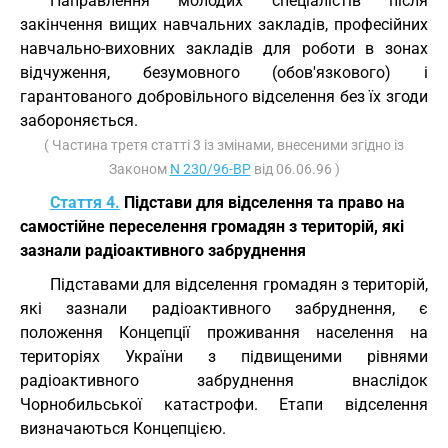
Направлення молодих спеціалістів після
закінчення вищих навчальних закладів, професійних
навчально-виховних закладів для роботи в зонах
відчуження, безумовного (обов'язкового) і
гарантованого добровільного відселення без їх згоди
забороняється.
( Частина третя статті 3 із змінами, внесеними згідно із
Законом
N 230/96-ВР
від 06.06.96 )
Стаття 4.
Підстави для відселення та право на
самостійне переселення громадян з територій, які
зазнали радіоактивного забруднення
Підставами для відселення громадян з територій,
які зазнали радіоактивного забруднення, є
положення Концепції проживання населення на
територіях України з підвищеними рівнями
радіоактивного забруднення внаслідок
Чорнобильської катастрофи. Етапи відселення
визначаються Концепцією.