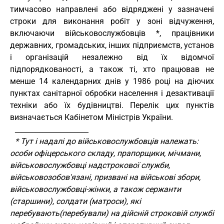
тимчасово направлені або відряджені у зазначені
строки для виконання робіт у зоні відчуження,
включаючи військовослужбовців *, працівники
державних, громадських, інших підприємств, установ
і організацій незалежно від їх відомчої
підпорядкованості, а також ті, хто працював не
менше 14 календарних днів у 1986 році на діючих
пунктах санітарної обробки населення і дезактивації
техніки або їх будівництві. Перелік цих пунктів
визначається Кабінетом Міністрів України.
_____________________
* Тут і надалі до військовослужбовців належать:
особи офіцерського складу, прапорщики, мічмани,
військовослужбовці надстрокової служби,
військовозобов'язані, призвані на військові збори,
військовослужбовці-жінки, а також сержанти
(старшини), солдати (матроси), які
перебувають(перебували) на дійсній строковій службі