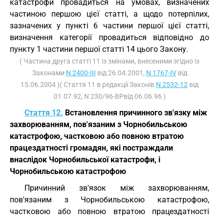
катастрофи провадиться на умовах, визначених
частиною першою цієї статті, а щодо потерпілих,
зазначених у пункті 6 частини першої цієї статті,
визначення категорії провадиться відповідно до
пункту 1 частини першої статті 14 цього Закону.
( Частина друга статті 11 із змінами, внесеними згідно із
Законами
N 2400-III
від 26.04.2001,
N 1767-IV
від
15.06.2004 )( Стаття 11 в редакції Законів
N 2532-12
від
01.07.92, N 230/96-ВРвід 06.06.96 )
Стаття 12.
Встановлення причинного зв'язку між
захворюванням, пов'язаним з Чорнобильською
катастрофою, частковою або повною втратою
працездатності громадян, які постраждали
внаслідок Чорнобильської катастрофи, і
Чорнобильською катастрофою
Причинний зв'язок між захворюванням,
пов'язаним з Чорнобильською катастрофою,
частковою або повною втратою працездатності