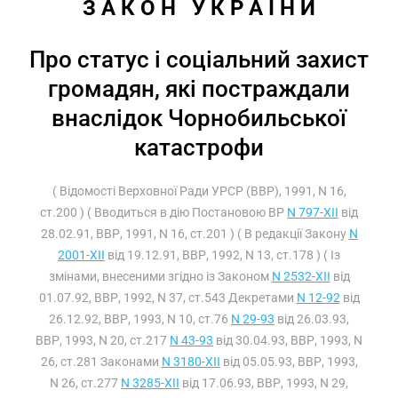
З А К О Н   У К Р А Ї Н И
Про статус і соціальний захист
громадян, які постраждали
внаслідок Чорнобильської
катастрофи
( Відомості Верховної Ради УРСР (ВВР), 1991, N 16,
ст.200 ) ( Вводиться в дію Постановою ВР
N 797-XII
від
28.02.91, ВВР, 1991, N 16, ст.201 ) ( В редакції Закону
N
2001-XII
від 19.12.91, ВВР, 1992, N 13, ст.178 ) ( Із
змінами, внесеними згідно із Законом
N 2532-XII
від
01.07.92, ВВР, 1992, N 37, ст.543 Декретами
N 12-92
від
26.12.92, ВВР, 1993, N 10, ст.76
N 29-93
від 26.03.93,
ВВР, 1993, N 20, ст.217
N 43-93
від 30.04.93, ВВР, 1993, N
26, ст.281 Законами
N 3180-XII
від 05.05.93, ВВР, 1993,
N 26, ст.277
N 3285-XII
від 17.06.93, ВВР, 1993, N 29,