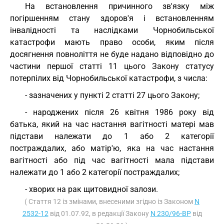
На встановлення причинного зв'язку між
погіршенням стану здоров'я і встановленням
інвалідності та наслідками Чорнобильської
катастрофи мають право особи, яким після
досягнення повноліття не буде надано відповідно до
частини першої статті 11 цього Закону статусу
потерпілих від Чорнобильської катастрофи, з числа:
- зазначених у пункті 2 статті 27 цього Закону;
- народжених після 26 квітня 1986 року від
батька, який на час настання вагітності матері мав
підстави належати до 1 або 2 категорії
постраждалих, або матір'ю, яка на час настання
вагітності або під час вагітності мала підстави
належати до 1 або 2 категорії постраждалих;
- хворих на рак щитовидної залози.
( Стаття 12 із змінами, внесеними згідно із Законом
N
2532-12
від 01.07.92, в редакції Закону
N 230/96-ВР
від