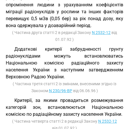
опромінення людини з урахуванням коефіцієнтів
міграції радіонуклідів у рослини та інших факторів
перевищує 0,5 мЗв (0,05 бер) за рік понад дозу, яку
вона одержувала у доаварійний період.
( Частина друга статті 2 в редакції Закону
N 2532-12
від
01.07.92 )
Додаткові критерії забрудненості грунту
радіонуклідами можуть встановлюватись
Національною комісією радіаційного захисту
населення України з наступним затвердженням
Верховною Радою України.
( Частина третя статті 2 із змінами, внесеними згідно із
Законом
N 230/96-ВР
від 06.06.96 )
Критерії, за якими провадиться розмежування
категорій зон, встановлюються Національною
комісією по радіаційному захисту населення України.
( Частина четверта статті 2 в редакції Закону
N 2532-12
від 01.07.92 )