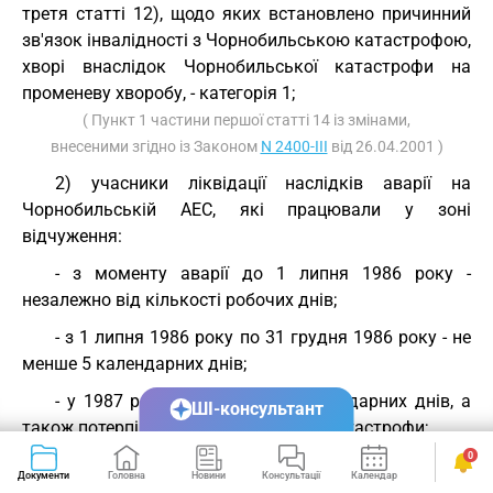
третя статті 12), щодо яких встановлено причинний
зв'язок інвалідності з Чорнобильською катастрофою,
хворі внаслідок Чорнобильської катастрофи на
променеву хворобу, - категорія 1;
( Пункт 1 частини першої статті 14 із змінами,
внесеними згідно із Законом
N 2400-III
від 26.04.2001 )
2) учасники ліквідації наслідків аварії на
Чорнобильській АЕС, які працювали у зоні
відчуження:
- з моменту аварії до 1 липня 1986 року -
незалежно від кількості робочих днів;
- з 1 липня 1986 року по 31 грудня 1986 року - не
менше 5 календарних днів;
- у 1987 році - не менше 14 календарних днів, а
ШІ-консультант
також потерпілі від Чорнобильської катастрофи;
0
- евакуйовані у 1986 році із зони відчуження (в
Документи
Головна
Новини
Консультації
Календар
Сервіси
тому числі особи, які на момент евакуації перебували