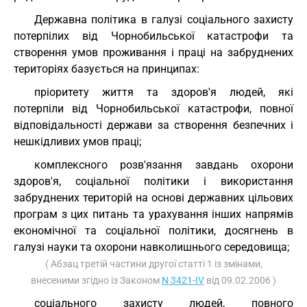
Державна політика в галузі соціального захисту
потерпілих від Чорнобильської катастрофи та
створення умов проживання і праці на забруднених
територіях базується на принципах:
пріоритету життя та здоров'я людей, які
потерпіли від Чорнобильської катастрофи, повної
відповідальності держави за створення безпечних і
нешкідливих умов праці;
комплексного розв'язання завдань охорони
здоров'я, соціальної політики і використання
забруднених територій на основі державних цільових
програм з цих питань та урахування інших напрямів
економічної та соціальної політики, досягнень в
галузі науки та охорони навколишнього середовища;
( Абзац третій частини другої статті 1 із змінами,
внесеними згідно із Законом
N 3421-IV
від 09.02.2006 )
соціального захисту людей, повного