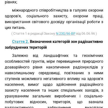
рівнях;
міжнародного співробітництва в галузях охорони
здоров'я, соціального захисту, охорони праці,
використання світового досвіду організації роботи з
цих питань.
( Стаття 1 в редакції Закону
N 230/96-ВР
від 06.06.96 )
Стаття 2.
Визначення категорій зон радіоактивно
забруднених територій
Залежно від ландшафтних та геохімічних
особливостей грунтів, міри перевищення природного
доаварійного рівня накопичення радіонуклідів у
навколишньому середовищі, пов'язаних з ними
ступенів можливого негативного впливу на здоров'я
населення, вимог щодо здійснення радіаційного
захисту населення та інших спеціальних заходів, з
урахуванням загальних виробничих і соціально-
побутових відносин, територія, що зазнала
радіоактивного забруднення внаслідок