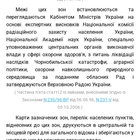
Межі цих зон встановлюються та
переглядаються Кабінетом Міністрів України на
основі експертних висновків Національної комісії
радіаційного захисту населення України,
Національної Академії наук України, спеціально
уповноважених центральних органів виконавчої
влади у сфері охорони здоров'я, з питань ліквідації
наслідків Чорнобильської катастрофи, аграрної
політики, охорони навколишнього природного
середовища за поданням обласних Рад і
затверджуються Верховною Радою України.
( Частина п'ята статті 2 із змінами, внесеними згідно із
Законами
N 230/96-ВР
від 06.06.96,
N 231-V
від
05.10.2006 )
Карти зазначених зон, перелік населених пунктів,
віднесених до цих зон, друкуються в центральній та
місцевій пресі для загального відома і зберігаються у