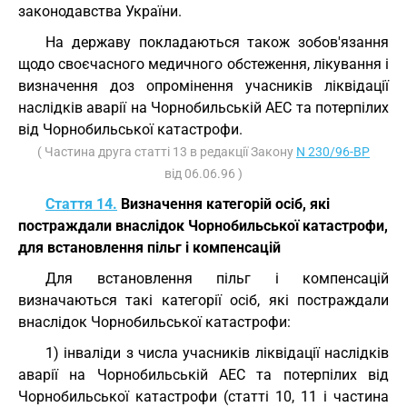
законодавства України.
На державу покладаються також зобов'язання
щодо своєчасного медичного обстеження, лікування і
визначення доз опромінення учасників ліквідації
наслідків аварії на Чорнобильській АЕС та потерпілих
від Чорнобильської катастрофи.
( Частина друга статті 13 в редакції Закону
N 230/96-ВР
від 06.06.96 )
Стаття 14.
Визначення категорій осіб, які
постраждали внаслідок Чорнобильської катастрофи,
для встановлення пільг і компенсацій
Для встановлення пільг і компенсацій
визначаються такі категорії осіб, які постраждали
внаслідок Чорнобильської катастрофи:
1) інваліди з числа учасників ліквідації наслідків
аварії на Чорнобильській АЕС та потерпілих від
Чорнобильської катастрофи (статті 10, 11 і частина