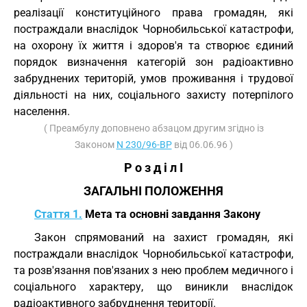
реалізації конституційного права громадян, які
постраждали внаслідок Чорнобильської катастрофи,
на охорону їх життя і здоров'я та створює єдиний
порядок визначення категорій зон радіоактивно
забруднених територій, умов проживання і трудової
діяльності на них, соціального захисту потерпілого
населення.
( Преамбулу доповнено абзацом другим згідно із
Законом
N 230/96-ВР
від 06.06.96 )
Р о з д і л I
ЗАГАЛЬНІ ПОЛОЖЕННЯ
Стаття 1.
Мета та основні завдання Закону
Закон спрямований на захист громадян, які
постраждали внаслідок Чорнобильської катастрофи,
та розв'язання пов'язаних з нею проблем медичного і
соціального характеру, що виникли внаслідок
радіоактивного забруднення території.