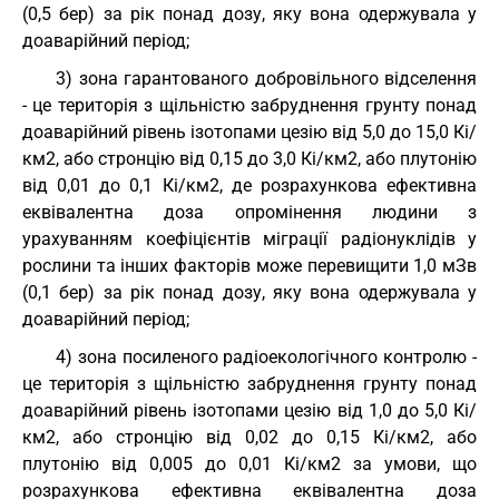
(0,5 бер) за рік понад дозу, яку вона одержувала у
доаварійний період;
3) зона гарантованого добровільного відселення
- це територія з щільністю забруднення грунту понад
доаварійний рівень ізотопами цезію від 5,0 до 15,0 Кі/
км2, або стронцію від 0,15 до 3,0 Кі/км2, або плутонію
від 0,01 до 0,1 Кі/км2, де розрахункова ефективна
еквівалентна доза опромінення людини з
урахуванням коефіцієнтів міграції радіонуклідів у
рослини та інших факторів може перевищити 1,0 мЗв
(0,1 бер) за рік понад дозу, яку вона одержувала у
доаварійний період;
4) зона посиленого радіоекологічного контролю -
це територія з щільністю забруднення грунту понад
доаварійний рівень ізотопами цезію від 1,0 до 5,0 Кі/
км2, або стронцію від 0,02 до 0,15 Кі/км2, або
плутонію від 0,005 до 0,01 Кі/км2 за умови, що
розрахункова ефективна еквівалентна доза