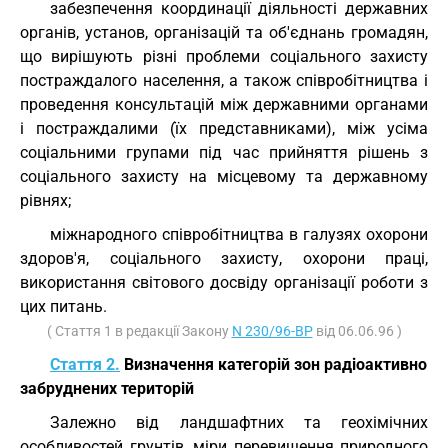
забезпечення координації діяльності державних
органів, установ, організацій та об'єднань громадян,
що вирішують різні проблеми соціального захисту
постраждалого населення, а також співробітництва і
проведення консультацій між державними органами
і постраждалими (їх представниками), між усіма
соціальними групами під час прийняття рішень з
соціального захисту на місцевому та державному
рівнях;
міжнародного співробітництва в галузях охорони
здоров'я, соціального захисту, охорони праці,
використання світового досвіду організації роботи з
цих питань.
( Стаття 1 в редакції Закону
N 230/96-ВР
від 06.06.96 )
Стаття 2.
Визначення категорій зон радіоактивно
забруднених територій
Залежно від ландшафтних та геохімічних
особливостей грунтів, міри перевищення природного