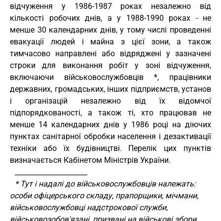
відчуження у 1986-1987 роках незалежно від
кількості робочих днів, а у 1988-1990 роках - не
менше 30 календарних днів, у тому числі проведенні
евакуації людей і майна з цієї зони, а також
тимчасово направлені або відряджені у зазначені
строки для виконання робіт у зоні відчуження,
включаючи військовослужбовців *, працівники
державних, громадських, інших підприємств, установ
і організацій незалежно від їх відомчої
підпорядкованості, а також ті, хто працював не
менше 14 календарних днів у 1986 році на діючих
пунктах санітарної обробки населення і дезактивації
техніки або їх будівництві. Перелік цих пунктів
визначається Кабінетом Міністрів України.
_____________________
* Тут і надалі до військовослужбовців належать:
особи офіцерського складу, прапорщики, мічмани,
військовослужбовці надстрокової служби,
військовозобов'язані, призвані на військові збори,