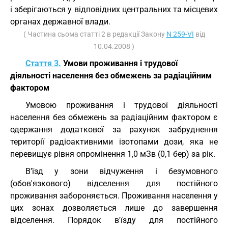
і зберігаються у відповідних центральних та місцевих
органах державної влади.
( Частина сьома статті 2 в редакції Закону
N 259-VI
від
10.04.2008 )
Стаття 3.
Умови проживання і трудової
діяльності населення без обмежень за радіаційним
фактором
Умовою проживання і трудової діяльності
населення без обмежень за радіаційним фактором є
одержання додаткової за рахунок забруднення
території радіоактивними ізотопами дози, яка не
перевищує рівня опромінення 1,0 мЗв (0,1 бер) за рік.
В'їзд у зони відчуження і безумовного
(обов'язкового) відселення для постійного
проживання забороняється. Проживання населення у
цих зонах дозволяється лише до завершення
відселення. Порядок в'їзду для постійного