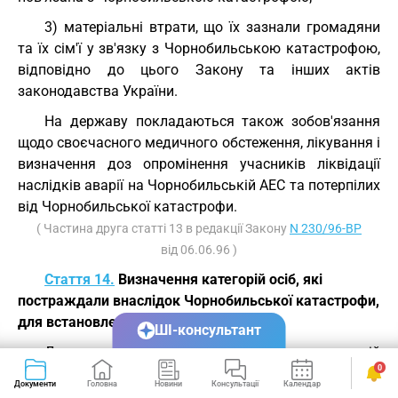
3) матеріальні втрати, що їх зазнали громадяни
та їх сім'ї у зв'язку з Чорнобильською катастрофою,
відповідно до цього Закону та інших актів
законодавства України.
На державу покладаються також зобов'язання
щодо своєчасного медичного обстеження, лікування і
визначення доз опромінення учасників ліквідації
наслідків аварії на Чорнобильській АЕС та потерпілих
від Чорнобильської катастрофи.
( Частина друга статті 13 в редакції Закону
N 230/96-ВР
від 06.06.96 )
Стаття 14.
Визначення категорій осіб, які
постраждали внаслідок Чорнобильської катастрофи,
для встановлення пільг і компенсацій
ШІ-консультант
Для встановлення пільг і компенсацій
0
визначаються такі категорії осіб, які постраждали
Документи
Головна
Новини
Консультації
Календар
Сервіси
внаслідок Чорнобильської катастрофи: