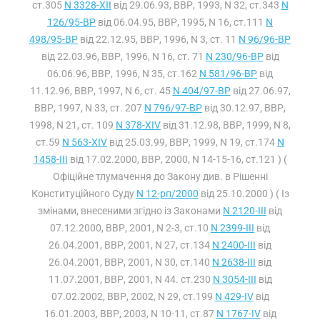
ст.305
N 3328-XII
від 29.06.93, ВВР, 1993, N 32, ст.343
N
126/95-ВР
від 06.04.95, ВВР, 1995, N 16, ст.111
N
498/95-ВР
від 22.12.95, ВВР, 1996, N 3, ст. 11
N 96/96-ВР
від 22.03.96, ВВР, 1996, N 16, ст. 71
N 230/96-ВР
від
06.06.96, ВВР, 1996, N 35, ст.162
N 581/96-ВР
від
11.12.96, ВВР, 1997, N 6, ст. 45
N 404/97-ВР
від 27.06.97,
ВВР, 1997, N 33, ст. 207
N 796/97-ВР
від 30.12.97, ВВР,
1998, N 21, ст. 109
N 378-XIV
від 31.12.98, ВВР, 1999, N 8,
ст.59
N 563-XIV
від 25.03.99, ВВР, 1999, N 19, ст.174
N
1458-III
від 17.02.2000, ВВР, 2000, N 14-15-16, ст.121 ) (
Офіційне тлумачення до Закону див. в Рішенні
Конституційного Суду
N 12-рп/2000
від 25.10.2000 ) ( Із
змінами, внесеними згідно із Законами
N 2120-III
від
07.12.2000, ВВР, 2001, N 2-3, ст.10
N 2399-III
від
26.04.2001, ВВР, 2001, N 27, ст.134
N 2400-III
від
26.04.2001, ВВР, 2001, N 30, ст.140
N 2638-III
від
11.07.2001, ВВР, 2001, N 44. ст.230
N 3054-III
від
07.02.2002, ВВР, 2002, N 29, ст.199
N 429-IV
від
16.01.2003, ВВР, 2003, N 10-11, ст.87
N 1767-IV
від