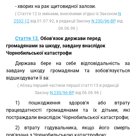
- хворих на рак щитовидної залози.
( Стаття 12 із змінами, внесеними згідно із Законом
N
2532-12
від 01.07.92, в редакції Закону
N 230/96-ВР
від
06.06.96 )
Стаття 13.
Обов'язок держави перед
громадянами за шкоду, завдану внаслідок
Чорнобильської катастрофи
Держава бере на себе відповідальність за
завдану шкоду громадянам та зобов'язується
відшкодувати її за:
( Абзац перший частини першої статті 13 в редакції
Закону
N 230/96-ВР
від 06.06.96 )
1) пошкодження здоров'я або втрату
працездатності громадянами та їх дітьми, які
постраждали внаслідок Чорнобильської катастрофи;
2) втрату годувальника, якщо його смерть
пов'язана з Чорнобильською катастрофою;