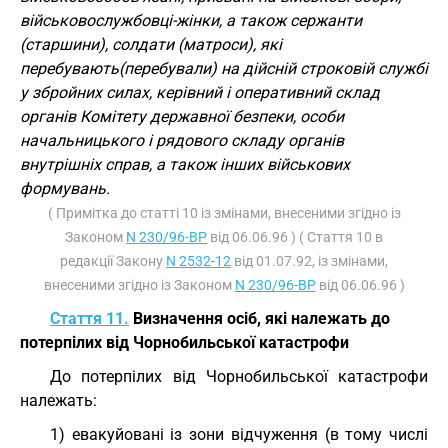
військовослужбовці-жінки, а також сержанти
(старшини), солдати (матроси), які
перебувають(перебували) на дійсній строковій службі
у збройних силах, керівний і оперативний склад
органів Комітету державної безпеки, особи
начальницького і рядового складу органів
внутрішніх справ, а також інших військових
формувань.
( Примітка до статті 10 із змінами, внесеними згідно із
Законом
N 230/96-ВР
від 06.06.96 ) ( Стаття 10 в
редакції Закону
N 2532-12
від 01.07.92, із змінами,
внесеними згідно із Законом
N 230/96-ВР
від 06.06.96 )
Стаття 11.
Визначення осіб, які належать до
потерпілих від Чорнобильської катастрофи
До потерпілих від Чорнобильської катастрофи
належать:
1) евакуйовані із зони відчуження (в тому числі