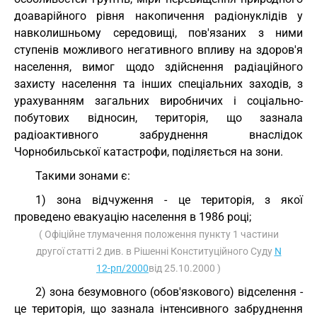
доаварійного рівня накопичення радіонуклідів у
навколишньому середовищі, пов'язаних з ними
ступенів можливого негативного впливу на здоров'я
населення, вимог щодо здійснення радіаційного
захисту населення та інших спеціальних заходів, з
урахуванням загальних виробничих і соціально-
побутових відносин, територія, що зазнала
радіоактивного забруднення внаслідок
Чорнобильської катастрофи, поділяється на зони.
Такими зонами є:
1) зона відчуження - це територія, з якої
проведено евакуацію населення в 1986 році;
( Офіційне тлумачення положення пункту 1 частини
другої статті 2 див. в Рішенні Конституційного Суду
N
12-рп/2000
від 25.10.2000 )
2) зона безумовного (обов'язкового) відселення -
це територія, що зазнала інтенсивного забруднення