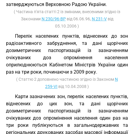
затверджуються Верховною Радою України.
( Частина п'ята статті 2 із змінами, внесеними згідно із
Законами
N 230/96-ВР
від 06.06.96,
N 231-V
від
05.10.2006 )
Перелік населених пунктів, віднесених до зон
радіоактивного забруднення, та дані щорічних
дозиметричних паспортизацій із зазначенням
очікуваних доз опромінення населення
оприлюднюються Кабінетом Міністрів України один
раз на три роки, починаючи з 2009 року.
( Статтю 2 доповнено частиною згідно із Законом
N
259-VI
від 10.04.2008 )
Карти зазначених зон, перелік населених пунктів,
віднесених до цих зон, та дані щорічних
дозиметричних паспортизацій із зазначенням
очікуваних доз опромінення населення один раз на
три роки публікуються в загальнодержавних та
регіональних друкованих засобах масової інформації