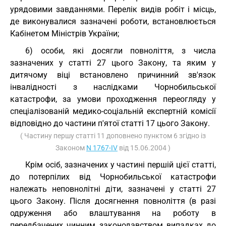
урядовими завданнями. Перелік видів робіт і місць,
де виконувалися зазначені роботи, встановлюється
Кабінетом Міністрів України;
6) особи, які досягли повноліття, з числа
зазначених у статті 27 цього Закону, та яким у
дитячому віці встановлено причинний зв'язок
інвалідності з наслідками Чорнобильської
катастрофи, за умови проходження переогляду у
спеціалізованій медико-соціальній експертній комісії
відповідно до частини п'ятої статті 17 цього Закону.
( Частину першу статті 11 доповнено пунктом 6 згідно із
Законом
N 1767-IV
від 15.06.2004 )
Крім осіб, зазначених у частині першій цієї статті,
до потерпілих від Чорнобильської катастрофи
належать неповнолітні діти, зазначені у статті 27
цього Закону. Після досягнення повноліття (в разі
одруження або влаштування на роботу в
передбачених чинним законодавством випадках до