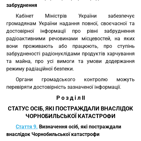
забруднення
Кабінет Міністрів України забезпечує
громадянам України надання повної, своєчасної та
достовірної інформації про рівні забруднення
радіоактивними речовинами місцевостей, на яких
вони проживають або працюють, про ступінь
забрудненості радіонуклідами продуктів харчування
та майна, про усі вимоги та умови додержання
режиму радіаційної безпеки.
Органи громадського контролю можуть
перевіряти достовірність зазначеної інформації.
Р о з д і л II
СТАТУС ОСІБ, ЯКІ ПОСТРАЖДАЛИ ВНАСЛІДОК
ЧОРНОБИЛЬСЬКОЇ КАТАСТРОФИ
Стаття 9.
Визначення осіб, які постраждали
внаслідок Чорнобильської катастрофи