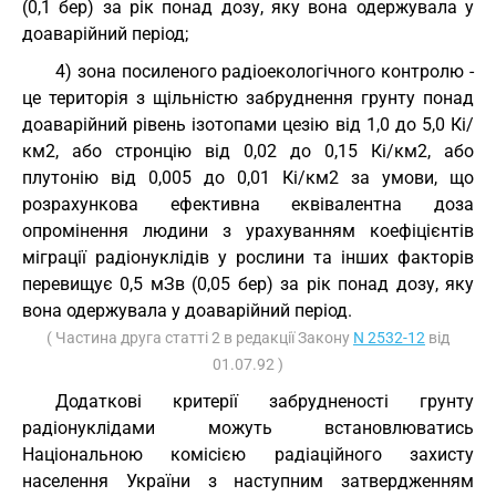
(0,1 бер) за рік понад дозу, яку вона одержувала у
доаварійний період;
4) зона посиленого радіоекологічного контролю -
це територія з щільністю забруднення грунту понад
доаварійний рівень ізотопами цезію від 1,0 до 5,0 Кі/
км2, або стронцію від 0,02 до 0,15 Кі/км2, або
плутонію від 0,005 до 0,01 Кі/км2 за умови, що
розрахункова ефективна еквівалентна доза
опромінення людини з урахуванням коефіцієнтів
міграції радіонуклідів у рослини та інших факторів
перевищує 0,5 мЗв (0,05 бер) за рік понад дозу, яку
вона одержувала у доаварійний період.
( Частина друга статті 2 в редакції Закону
N 2532-12
від
01.07.92 )
Додаткові критерії забрудненості грунту
радіонуклідами можуть встановлюватись
Національною комісією радіаційного захисту
населення України з наступним затвердженням