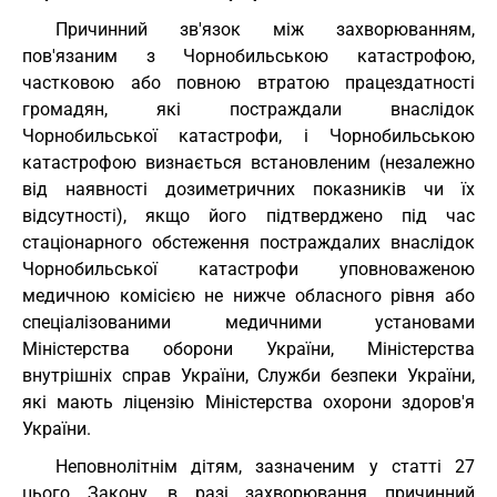
Причинний зв'язок між захворюванням,
пов'язаним з Чорнобильською катастрофою,
частковою або повною втратою працездатності
громадян, які постраждали внаслідок
Чорнобильської катастрофи, і Чорнобильською
катастрофою визнається встановленим (незалежно
від наявності дозиметричних показників чи їх
відсутності), якщо його підтверджено під час
стаціонарного обстеження постраждалих внаслідок
Чорнобильської катастрофи уповноваженою
медичною комісією не нижче обласного рівня або
спеціалізованими медичними установами
Міністерства оборони України, Міністерства
внутрішніх справ України, Служби безпеки України,
які мають ліцензію Міністерства охорони здоров'я
України.
Неповнолітнім дітям, зазначеним у статті 27
цього Закону, в разі захворювання причинний