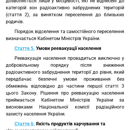
дозволяється лише у місцевості, які не віднесені до
категорій зон радіоактивно забруднених територій
(стаття 2), за винятком переселення до близьких
родичів.
Порядок відселення та самостійного переселення
визначається Кабінетом Міністрів України.
Стаття 5.
Умови реевакуації населення
Реевакуація населення провадиться виключно у
добровільному порядку після зниження
радіоактивного забруднення території до рівня, який
передбачає безпечні умови проживання без
обмежень відповідно до частини першої статті 3
цього Закону. Рішення про реевакуацію населення
приймається Кабінетом Міністрів України за
висновками Національної комісії радіаційного
захисту населення України.
Стаття 6.
Якість продуктів харчування та