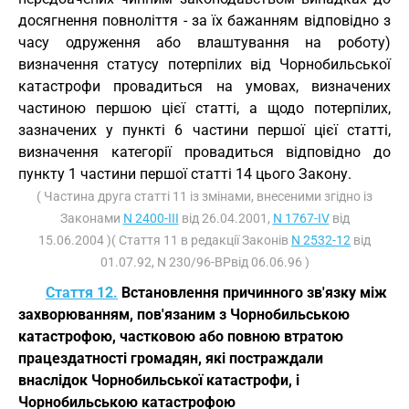
досягнення повноліття - за їх бажанням відповідно з
часу одруження або влаштування на роботу)
визначення статусу потерпілих від Чорнобильської
катастрофи провадиться на умовах, визначених
частиною першою цієї статті, а щодо потерпілих,
зазначених у пункті 6 частини першої цієї статті,
визначення категорії провадиться відповідно до
пункту 1 частини першої статті 14 цього Закону.
( Частина друга статті 11 із змінами, внесеними згідно із
Законами
N 2400-III
від 26.04.2001,
N 1767-IV
від
15.06.2004 )( Стаття 11 в редакції Законів
N 2532-12
від
01.07.92, N 230/96-ВРвід 06.06.96 )
Стаття 12.
Встановлення причинного зв'язку між
захворюванням, пов'язаним з Чорнобильською
катастрофою, частковою або повною втратою
працездатності громадян, які постраждали
внаслідок Чорнобильської катастрофи, і
Чорнобильською катастрофою