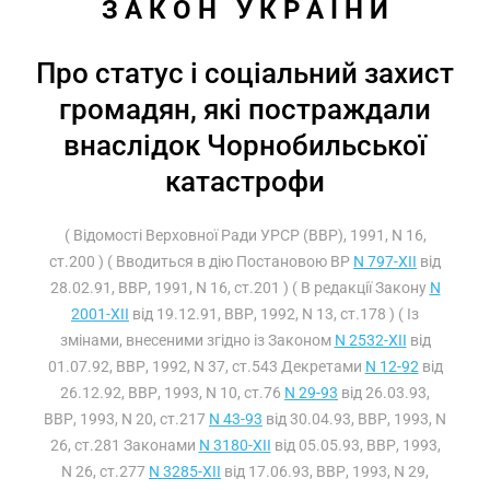
З А К О Н   У К Р А Ї Н И
Про статус і соціальний захист
громадян, які постраждали
внаслідок Чорнобильської
катастрофи
( Відомості Верховної Ради УРСР (ВВР), 1991, N 16,
ст.200 ) ( Вводиться в дію Постановою ВР
N 797-XII
від
28.02.91, ВВР, 1991, N 16, ст.201 ) ( В редакції Закону
N
2001-XII
від 19.12.91, ВВР, 1992, N 13, ст.178 ) ( Із
змінами, внесеними згідно із Законом
N 2532-XII
від
01.07.92, ВВР, 1992, N 37, ст.543 Декретами
N 12-92
від
26.12.92, ВВР, 1993, N 10, ст.76
N 29-93
від 26.03.93,
ВВР, 1993, N 20, ст.217
N 43-93
від 30.04.93, ВВР, 1993, N
26, ст.281 Законами
N 3180-XII
від 05.05.93, ВВР, 1993,
N 26, ст.277
N 3285-XII
від 17.06.93, ВВР, 1993, N 29,