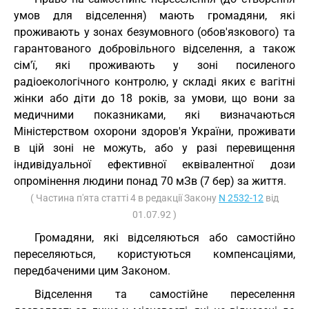
умов для відселення) мають громадяни, які
проживають у зонах безумовного (обов'язкового) та
гарантованого добровільного відселення, а також
сім'ї, які проживають у зоні посиленого
радіоекологічного контролю, у складі яких є вагітні
жінки або діти до 18 років, за умови, що вони за
медичними показниками, які визначаються
Міністерством охорони здоров'я України, проживати
в цій зоні не можуть, або у разі перевищення
індивідуальної ефективної еквівалентної дози
опромінення людини понад 70 мЗв (7 бер) за життя.
( Частина п'ята статті 4 в редакції Закону
N 2532-12
від
01.07.92 )
Громадяни, які відселяються або самостійно
переселяються, користуються компенсаціями,
передбаченими цим Законом.
Відселення та самостійне переселення