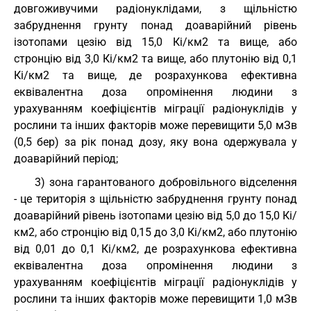
довгоживучими радіонуклідами, з щільністю
забруднення грунту понад доаварійний рівень
ізотопами цезію від 15,0 Кі/км2 та вище, або
стронцію від 3,0 Кі/км2 та вище, або плутонію від 0,1
Кі/км2 та вище, де розрахункова ефективна
еквівалентна доза опромінення людини з
урахуванням коефіцієнтів міграції радіонуклідів у
рослини та інших факторів може перевищити 5,0 мЗв
(0,5 бер) за рік понад дозу, яку вона одержувала у
доаварійний період;
3) зона гарантованого добровільного відселення
- це територія з щільністю забруднення грунту понад
доаварійний рівень ізотопами цезію від 5,0 до 15,0 Кі/
км2, або стронцію від 0,15 до 3,0 Кі/км2, або плутонію
від 0,01 до 0,1 Кі/км2, де розрахункова ефективна
еквівалентна доза опромінення людини з
урахуванням коефіцієнтів міграції радіонуклідів у
рослини та інших факторів може перевищити 1,0 мЗв