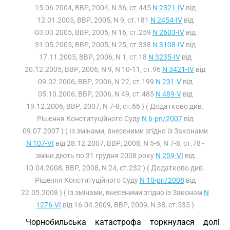
15.06.2004, ВВР, 2004, N 36, ст.445
N 2321-IV
від
12.01.2005, ВВР, 2005, N 9, ст.181
N 2454-IV
від
03.03.2005, ВВР, 2005, N 16, ст.259
N 2603-IV
від
31.05.2005, ВВР, 2005, N 25, ст.338
N 3108-IV
від
17.11.2005, ВВР, 2006, N 1, ст.18
N 3235-IV
від
20.12.2005, ВВР, 2006, N 9, N 10-11, ст.96
N 3421-IV
від
09.02.2006, ВВР, 2006, N 22, ст.199
N 231-V
від
05.10.2006, ВВР, 2006, N 49, ст.485
N 489-V
від
19.12.2006, ВВР, 2007, N 7-8, ст.66 ) ( Додатково див.
Рішення Конституційного Суду
N 6-рп/2007
від
09.07.2007 ) ( Із змінами, внесеними згідно із Законами
N 107-VI
від 28.12.2007, ВВР, 2008, N 5-6, N 7-8, ст.78 -
зміни діють по 31 грудня 2008 року
N 259-VI
від
10.04.2008, ВВР, 2008, N 24, ст.232 ) ( Додатково див.
Рішення Конституційного Суду
N 10-рп/2008
від
22.05.2008 ) ( Із змінами, внесеними згідно із Законом
N
1276-VI
від 16.04.2009, ВВР, 2009, N 38, ст.535 )
Чорнобильська катастрофа торкнулася долі