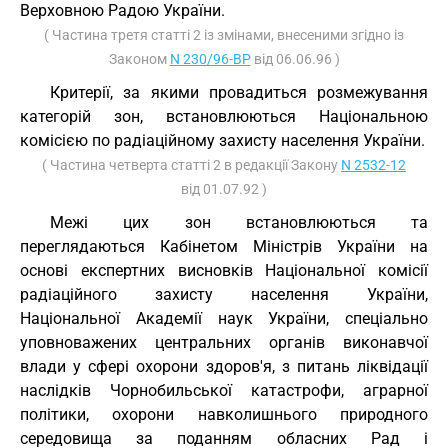
Верховною Радою України.
( Частина третя статті 2 із змінами, внесеними згідно із
Законом
N 230/96-ВР
від 06.06.96 )
Критерії, за якими провадиться розмежування
категорій зон, встановлюються Національною
комісією по радіаційному захисту населення України.
( Частина четверта статті 2 в редакції Закону
N 2532-12
від 01.07.92 )
Межі цих зон встановлюються та
переглядаються Кабінетом Міністрів України на
основі експертних висновків Національної комісії
радіаційного захисту населення України,
Національної Академії наук України, спеціально
уповноважених центральних органів виконавчої
влади у сфері охорони здоров'я, з питань ліквідації
наслідків Чорнобильської катастрофи, аграрної
політики, охорони навколишнього природного
середовища за поданням обласних Рад і