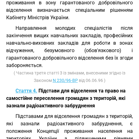
проживання в зону гарантованого добровільного
відселення визначається спеціальним рішенням
Кабінету Міністрів України.
Направлення молодих спеціалістів після
закінчення вищих навчальних закладів, професійних
навчально-виховних закладів для роботи в зонах
відчуження, безумовного (обов'язкового) і
гарантованого добровільного відселення без їх згоди
забороняється.
( Частина третя статті 3 із змінами, внесеними згідно із
Законом
N 230/96-ВР
від 06.06.96 )
Стаття 4.
Підстави для відселення та право на
самостійне переселення громадян з територій, які
зазнали радіоактивного забруднення
Підставами для відселення громадян з територій,
які зазнали радіоактивного забруднення, є
положення Концепції проживання населення на
територіях України з підвищеними рівнями