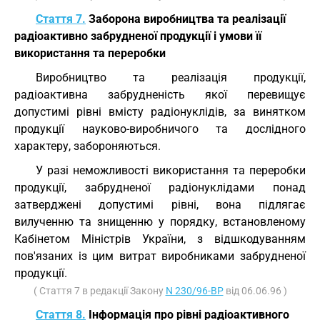
Стаття 7.
Заборона виробництва та реалізації
радіоактивно забрудненої продукції і умови її
використання та переробки
Виробництво та реалізація продукції,
радіоактивна забрудненість якої перевищує
допустимі рівні вмісту радіонуклідів, за винятком
продукції науково-виробничого та дослідного
характеру, забороняються.
У разі неможливості використання та переробки
продукції, забрудненої радіонуклідами понад
затверджені допустимі рівні, вона підлягає
вилученню та знищенню у порядку, встановленому
Кабінетом Міністрів України, з відшкодуванням
пов'язаних із цим витрат виробниками забрудненої
продукції.
( Стаття 7 в редакції Закону
N 230/96-ВР
від 06.06.96 )
Стаття 8.
Інформація про рівні радіоактивного