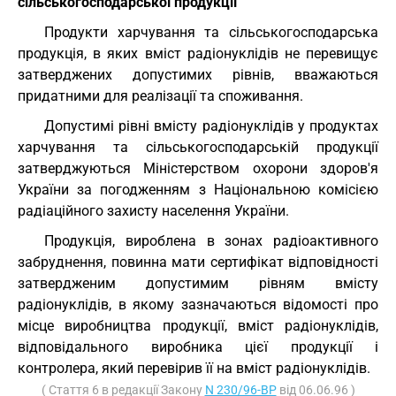
сільськогосподарської продукції
Продукти харчування та сільськогосподарська
продукція, в яких вміст радіонуклідів не перевищує
затверджених допустимих рівнів, вважаються
придатними для реалізації та споживання.
Допустимі рівні вмісту радіонуклідів у продуктах
харчування та сільськогосподарській продукції
затверджуються Міністерством охорони здоров'я
України за погодженням з Національною комісією
радіаційного захисту населення України.
Продукція, вироблена в зонах радіоактивного
забруднення, повинна мати сертифікат відповідності
затвердженим допустимим рівням вмісту
радіонуклідів, в якому зазначаються відомості про
місце виробництва продукції, вміст радіонуклідів,
відповідального виробника цієї продукції і
контролера, який перевірив її на вміст радіонуклідів.
( Стаття 6 в редакції Закону
N 230/96-ВР
від 06.06.96 )