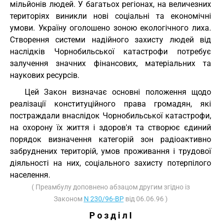
мільйонів людей. У багатьох регіонах, на величезних
територіях виникли нові соціальні та економічні
умови. Україну оголошено зоною екологічного лиха.
Створення системи надійного захисту людей від
наслідків Чорнобильської катастрофи потребує
залучення значних фінансових, матеріальних та
наукових ресурсів.
Цей Закон визначає основні положення щодо
реалізації конституційного права громадян, які
постраждали внаслідок Чорнобильської катастрофи,
на охорону їх життя і здоров'я та створює єдиний
порядок визначення категорій зон радіоактивно
забруднених територій, умов проживання і трудової
діяльності на них, соціального захисту потерпілого
населення.
( Преамбулу доповнено абзацом другим згідно із
Законом
N 230/96-ВР
від 06.06.96 )
Р о з д і л I