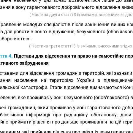
ання населення у цих зонах дозволяється лише до завер
ння в зону гарантованого добровільного відселення визна
( Частина друга статті 3 із змінами, внесеними згідн
равлення молодих спеціалістів після закінчення вищих н
в для роботи в зонах відчуження, безумовного (обов'язково
забороняється.
( Частина третя статті 3 із змінами, внесеними згідн
ття 4.
Підстави для відселення та право на самостійне пер
ктивного забруднення
ставами для відселення громадян з територій, які зазнали
ання населення на територіях України з підвищеними
ильської катастрофи. Етапи відселення визначаються Кон
елення, яке проживає у зоні безумовного (обов'язкового) 
ен громадянин, який проживає у зоні гарантованого добро
б'єктивної інформації про радіаційну обстановку, дози
йно приймати рішення про дальше проживання на цій терит
мадянам, які прийняли рішення про виїзд із зони гаранто