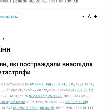
убліки
|
Закон
від
28.02.1991
№ 796-XII
-
A
+
системі iplex
ЇНИ
дян, які постраждали внаслідок
атастрофи
 дію Постановою ВР
№ 797-XII від 28.02.91
, ВВР, 1991, № 16,
78 )( Із змінами, внесеними згідно із Законом
№ 2532-XII від
 1993, № 10, ст.76
№ 29-93 від 26.03.93
, ВВР, 1993, № 20,
XII від 05.05.93
, ВВР, 1993, № 26, ст.277
№ 3285-XII від
2, ст.343
№ 126/95-ВР від 06.04.95
, ВВР, 1995, № 16, ст.111