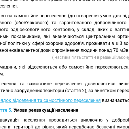
селення.
во на самостійне переселення (до створення умов для ві
вного (обов'язкового) та гарантованого добровільного 
ного радіоекологічного контролю, у складі яких є вагітн
ими показниками, які визначаються центральним орга
ої політики у сфері охорони здоров'я, проживати в цій зо
ної еквівалентної дози опромінення людини понад 70 мЗв (
( Частина п'ята статті 4 в редакції Закон
мадяни, які відселяються або самостійно переселяютьс
м.
селення та самостійне переселення дозволяється лише 
тивно забруднених територій (стаття 2), за винятком пере
ядок відселення та самостійного переселення
визначається
ття 5.
Умови реевакуації населення
евакуація населення провадиться виключно у добров
нення території до рівня, який передбачає безпечні умо