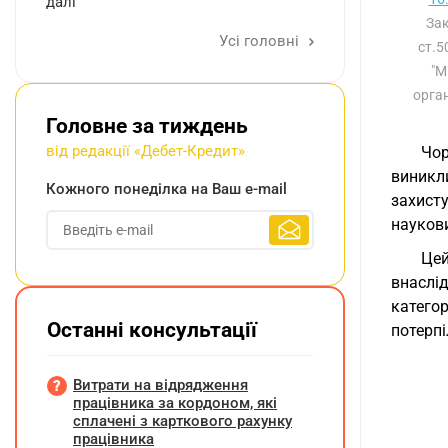
далі
Зак
Усі головні
ст.5
"М
орган
Головне за тиждень
від редакції «Дебет-Кредит»
Чор
виникли
Кожного понеділка на Ваш e-mail
захист
наукови
Цей
внаслі
категор
Останні консультації
потерпі
Витрати на відрядження
працівника за кордоном, які
сплачені з карткового рахунку
працівника