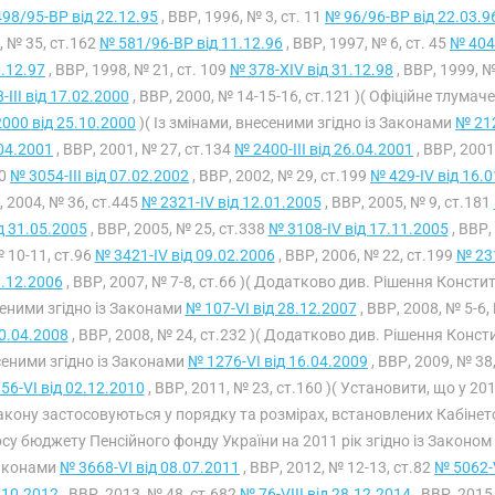
98/95-ВР від 22.12.95
, ВВР, 1996, № 3, ст. 11
№ 96/96-ВР від 22.03.9
, № 35, ст.162
№ 581/96-ВР від 11.12.96
, ВВР, 1997, № 6, ст. 45
№ 404
0.12.97
, ВВР, 1998, № 21, ст. 109
№ 378-XIV від 31.12.98
, ВВР, 1999, №
-III від 17.02.2000
, ВВР, 2000, № 14-15-16, ст.121 )( Офіційне тлума
000 від 25.10.2000
)( Із змінами, внесеними згідно із Законами
№ 212
04.2001
, ВВР, 2001, № 27, ст.134
№ 2400-III від 26.04.2001
, ВВР, 2001
30
№ 3054-III від 07.02.2002
, ВВР, 2002, № 29, ст.199
№ 429-IV від 16.
, 2004, № 36, ст.445
№ 2321-IV від 12.01.2005
, ВВР, 2005, № 9, ст.181
ід 31.05.2005
, ВВР, 2005, № 25, ст.338
№ 3108-IV від 17.11.2005
, ВВР,
 10-11, ст.96
№ 3421-IV від 09.02.2006
, ВВР, 2006, № 22, ст.199
№ 231
.12.2006
, ВВР, 2007, № 7-8, ст.66 )( Додатково див. Рішення Консти
еними згідно із Законами
№ 107-VI від 28.12.2007
, ВВР, 2008, № 5-6,
10.04.2008
, ВВР, 2008, № 24, ст.232 )( Додатково див. Рішення Конс
еними згідно із Законами
№ 1276-VI від 16.04.2009
, ВВР, 2009, № 38
56-VI від 02.12.2010
, ВВР, 2011, № 23, ст.160 )( Установити, що у 201
акону застосовуються у порядку та розмірах, встановлених Кабінет
су бюджету Пенсійного фонду України на 2011 рік згідно із Законом
аконами
№ 3668-VI від 08.07.2011
, ВВР, 2012, № 12-13, ст.82
№ 5062-V
.10.2012
, ВВР, 2013, № 48, ст.682
№ 76-VIII від 28.12.2014
, ВВР, 2015