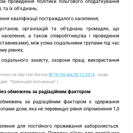
ом проведення політики пільгового оподаткування
та їх об'єднань;
щення кваліфікації постраждалого населення;
 установ, організацій та об'єднань громадян, що
населення, а також співробітництва і проведення
ставниками), між усіма соціальними групами під час
му рівнях;
 соціального захисту, охорони праці, використання
ючено на підставі Закону
№ 76-VIII від 28.12.2014
- щодо
див. "Прикінцеві положення" )
 без обмежень за радіаційним фактором
 обмежень за радіаційним фактором є одержання
топами дози, яка не перевищує рівня опромінення 1,0
дселення для постійного проживання забороняється.