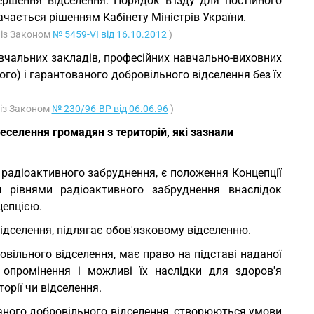
шення відселення. Порядок в'їзду для постійного
чається рішенням Кабінету Міністрів України.
о із Законом
№ 5459-VI від 16.10.2012
)
авчальних закладів, професійних навчально-виховних
го) і гарантованого добровільного відселення без їх
о із Законом
№ 230/96-ВР від 06.06.96
)
еселення громадян з територій, які зазнали
 радіоактивного забруднення, є положення Концепції
 рівнями радіоактивного забруднення внаслідок
цепцією.
відселення, підлягає обов'язковому відселенню.
вільного відселення, має право на підставі наданої
 опромінення і можливі їх наслідки для здоров'я
орії чи відселення.
ваного добровільного відселення, створюються умови