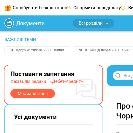
Спробувати безкоштовно
Оформити передплату
Ви
Документи
Всі розділи
ВАЖЛИВІ ТЕМИ
🔉Підсумки тижня. 27-31 липня
💔 НОВИЙ (!) перелік ТОТ з 24.06
Поставити запитання
фахівцям редакції «Дебет-Кредит»
Моє запитання
Про 
Чорн
Усі документи