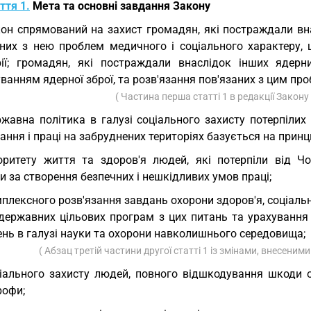
ття 1.
Мета та основні завдання Закону
он спрямований на захист громадян, які постраждали вн
аних з нею проблем медичного і соціального характеру,
рії; громадян, які постраждали внаслідок інших ядерн
ванням ядерної зброї, та розв'язання пов'язаних з цим пр
( Частина перша статті 1 в редакції Закону
жавна політика в галузі соціального захисту потерпіли
ння і праці на забруднених територіях базується на принц
оритету життя та здоров'я людей, які потерпіли від Чо
 за створення безпечних і нешкідливих умов праці;
плексного розв'язання завдань охорони здоров'я, соціальн
 державних цільових програм з цих питань та урахування 
ень в галузі науки та охорони навколишнього середовища;
( Абзац третій частини другої статті 1 із змінами, внесеним
іального захисту людей, повного відшкодування шкоди 
рофи;