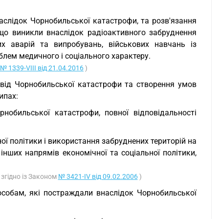
аслідок Чорнобильської катастрофи, та розв'язання
 що виникли внаслідок радіоактивного забруднення
их аварій та випробувань, військових навчань із
облем медичного і соціального характеру.
№ 1339-VIII від 21.04.2016
)
х від Чорнобильської катастрофи та створення умов
ипах:
рнобильської катастрофи, повної відповідальності
ої політики і використання забруднених територій на
інших напрямів економічної та соціальної політики,
и згідно із Законом
№ 3421-IV від 09.02.2006
)
особам, які постраждали внаслідок Чорнобильської