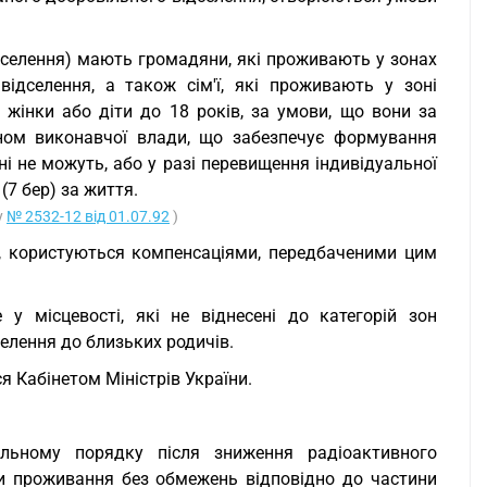
дселення) мають громадяни, які проживають у зонах
відселення, а також сім'ї, які проживають у зоні
і жінки або діти до 18 років, за умови, що вони за
ном виконавчої влади, що забезпечує формування
ні не можуть, або у разі перевищення індивідуальної
7 бер) за життя.
у
№ 2532-12 від 01.07.92
)
я, користуються компенсаціями, передбаченими цим
у місцевості, які не віднесені до категорій зон
селення до близьких родичів.
 Кабінетом Міністрів України.
ільному порядку після зниження радіоактивного
ви проживання без обмежень відповідно до частини