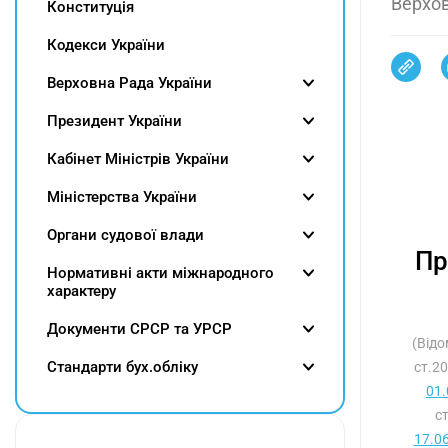
Верхов
Конституція
Кодекси України
Верховна Рада України
Президент України
Кабінет Міністрів України
Міністерства України
Органи судової влади
Пр
Нормативні акти міжнародного
характеру
Документи СРСР та УРСР
(Відо
Cтандарти бух.обліку
ст.20
01.
с
17.0