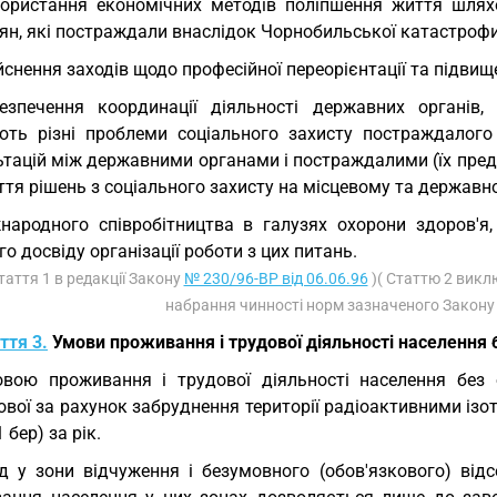
ористання економічних методів поліпшення життя шлях
н, які постраждали внаслідок Чорнобильської катастрофи, 
йснення заходів щодо професійної переорієнтації та підви
езпечення координації діяльності державних органів,
ють різні проблеми соціального захисту постраждалого 
ьтацій між державними органами і постраждалими (їх пред
тя рішень з соціального захисту на місцевому та державно
народного співробітництва в галузях охорони здоров'я,
го досвіду організації роботи з цих питань.
Стаття 1 в редакції Закону
№ 230/96-ВР від 06.06.96
)( Статтю 2 викл
набрання чинності норм зазначеного Закону 
ття 3.
Умови проживання і трудової діяльності населення
вою проживання і трудової діяльності населення без
вої за рахунок забруднення території радіоактивними ізо
 бер) за рік.
зд у зони відчуження і безумовного (обов'язкового) ві