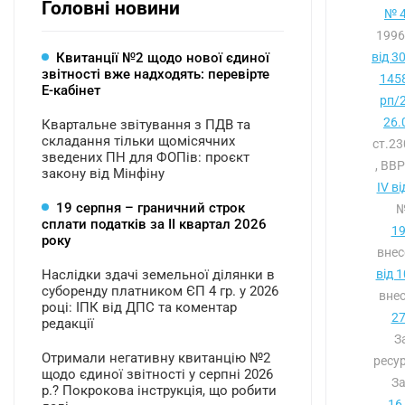
Головні новини
№ 4
1996
Квитанції №2 щодо нової єдиної
від 3
звітності вже надходять: перевірте
1458
Е-кабінет
рп/2
26.
Квартальне звітування з ПДВ та
складання тільки щомісячних
ст.2
зведених ПН для ФОПів: проєкт
, ВВР
закону від Мінфіну
IV в
19 серпня – граничний строк
№
сплати податків за ІI квартал 2026
19
року
внес
Наслідки здачі земельної ділянки в
від 
суборенду платником ЄП 4 гр. у 2026
внес
році: ІПК від ДПС та коментар
27
редакції
З
Отримали негативну квитанцію №2
ресур
щодо єдиної звітності у серпні 2026
З
р.? Покрокова інструкція, що робити
16