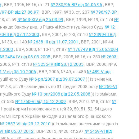
6
, ВВР, 1996, № 16, ст. 71
№ 230/96-ВР від 06.06.96
, ВВР,
/97-ВР від 27.06.97
, ВВР, 1997, № 33, ст. 207
№ 796/97-ВР
 8, ст.59
№ 563-XIV від 25.03.99
, ВВР, 1999, № 19, ст.174
№
чення до Закону див. в Рішенні Конституційного Суду
№ 12-
0-III від 07.12.2000
, ВВР, 2001, № 2-3, ст.10
№ 2399-III від
, № 30, ст.140
№ 2638-III від 11.07.2001
, ВВР, 2001, № 44.
01.2003
, ВВР, 2003, № 10-11, ст.87
№ 1767-IV від 15.06.2004
№ 2454-IV від 03.03.2005
, ВВР, 2005, № 16, ст.259
№ 2603-
 2006, № 1, ст.18
№ 3235-IV від 20.12.2005
, ВВР, 2006, № 9,
-V від 05.10.2006
, ВВР, 2006, № 49, ст.485
№ 489-V від
туційного Суду
№ 6-рп/2007 від 09.07.2007
)( Із змінами,
 № 7-8, ст.78 - зміни діють по 31 грудня 2008 року
№ 259-VI
титуційного Суду
№ 10-рп/2008 від 22.05.2008
)( Із змінами,
, ст.535
№ 1760-VI від 15.12.2009
, ВВР, 2010, № 8, ст.62
№
1 році норми і положення статей 39, 50, 51, 52, 54 цього
ом Міністрів України виходячи з наявного фінансового
№ 2857-VI від 23.12.2010
)( Із змінами, внесеними згідно із
I від 05.07.2012
, ВВР, 2013, № 28, ст.297
№ 5459-VI від
, № 6, ст.40 - щодо набрання чинності норм зазначеного