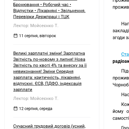
Прожив
б) нерезидентом?
Бронювання • Робочий час •
прожива
Відпустки • Лікарняні • Звільнення.
Перевірки Держпраці і ТЦК
Нап
Лектор: Мойсеєнко Т.
закладі
11 серпня, вівторок
згоди 
Великі зарплатні зміни! Зарплатна
Ста
Звітність по-новому з липня! Нова
радіоа
Звітність по квоті 4% та внеску за її
Під
невиконання! Зміни Середня
зарплата: критичність, лікарняні,
прожив
відпускні. ЄСВ, ПДФО, індексація
Чорноб
зарплати
Нас
Лектор: Мойсеєнко Т.
Кож
12 серпня, середа
йому о
самості
Сучасний трудовий договір (усний,
Гро