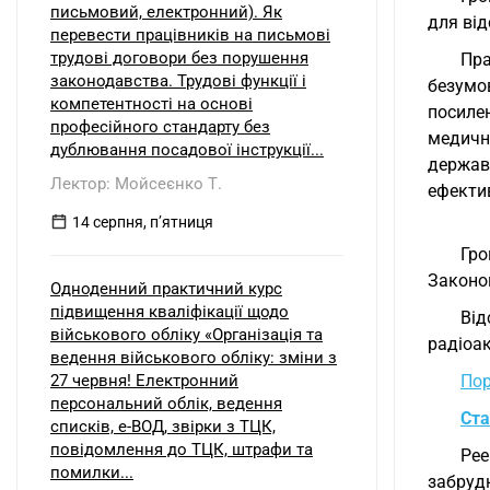
письмовий, електронний). Як
для від
перевести працівників на письмові
трудові договори без порушення
Пра
законодавства. Трудові функції і
безумо
компетентності на основі
посиле
професійного стандарту без
медичн
дублювання посадової інструкції...
державн
Лектор: Мойсеєнко Т.
ефектив
14 серпня, пʼятниця
Гро
Законо
Одноденний практичний курс
підвищення кваліфікації щодо
Від
військового обліку «Організація та
радіоак
ведення військового обліку: зміни з
27 червня! Електронний
Пор
персональний облік, ведення
Ста
списків, е-ВОД, звірки з ТЦК,
повідомлення до ТЦК, штрафи та
Ре
помилки...
забруд