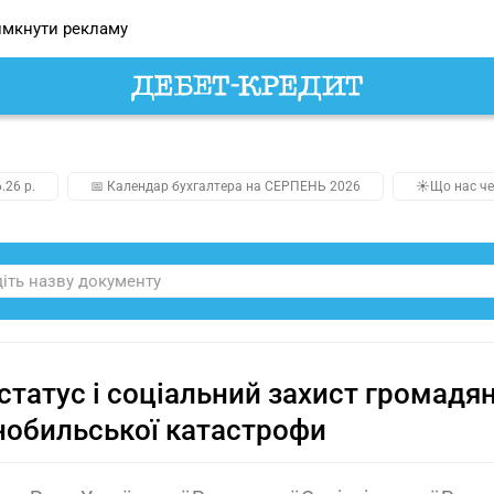
мкнути рекламу
.26 р.
📅 Календар бухгалтера на СЕРПЕНЬ 2026
☀️Що нас че
статус і соціальний захист громадя
обильської катастрофи