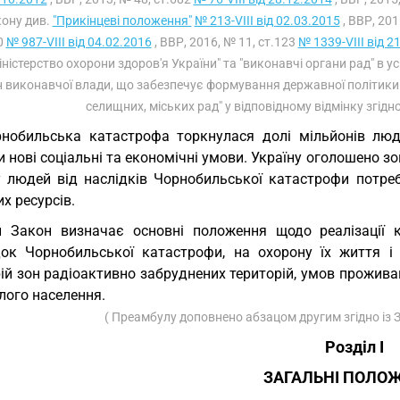
ону див.
"Прикінцеві положення"
№ 213-VIII від 02.03.2015
, ВВР, 201
0
№ 987-VIII від 04.02.2016
, ВВР, 2016, № 11, ст.123
№ 1339-VIII від 2
іністерство охорони здоров'я України" та "виконавчі органи рад" в у
 виконавчої влади, що забезпечує формування державної політики у
селищних, міських рад" у відповідному відмінку згідн
нобильська катастрофа торкнулася долі мільйонів люде
 нові соціальні та економічні умови. Україну оголошено з
у людей від наслідків Чорнобильської катастрофи потреб
х ресурсів.
 Закон визначає основні положення щодо реалізації к
док Чорнобильської катастрофи, на охорону їх життя 
ій зон радіоактивно забруднених територій, умов проживанн
лого населення.
( Преамбулу доповнено абзацом другим згідно із
Розділ I
ЗАГАЛЬНІ ПОЛО