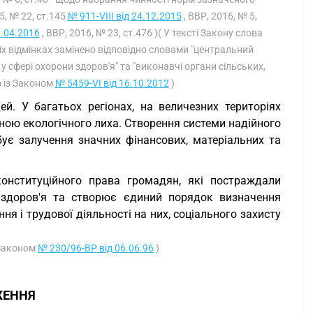
5, № 22, ст.145
№ 911-VIII від 24.12.2015
, ВВР, 2016, № 5,
1.04.2016
, ВВР, 2016, № 23, ст.476 )( У тексті Закону слова
сіх відмінках замінено відповідно словами "центральний
 сфері охорони здоров'я" та "виконавчі органи сільських,
о із Законом
№ 5459-VI від 16.10.2012
)
й. У багатьох регіонах, на величезних територіях
оною екологічного лиха. Створення системи надійного
ує залучення значних фінансових, матеріальних та
онституційного права громадян, які постраждали
і здоров'я та створює єдиний порядок визначення
я і трудової діяльності на них, соціального захисту
 Законом
№ 230/96-ВР від 06.06.96
)
ЖЕННЯ