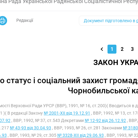
на Рада Української Радянської Соціалістичної Респ
Редакції
Документ підготовлено в
1
2
3
ЗАКОН УКРА
о статус і соціальний захист грома
Чорнобильської к
мості Верховної Ради УРСР (ВВР), 1991, № 16, ст.200)( Вводиться в
1 )( В редакції Закону
№ 2001-XII від 19.12.91
, ВВР, 1992, № 13, ст.1
07.92
, ВВР, 1992, № 37, ст.543 Декретами
№ 12-92 від 26.12.92
, ВВР,
т.217
№ 43-93 від 30.04.93
, ВВР, 1993, № 26, ст.281 Законами
№ 3180-
6.93
, ВВР, 1993, № 29, ст.305
№ 3328-XII від 29.06.93
, ВВР, 1993, № 3