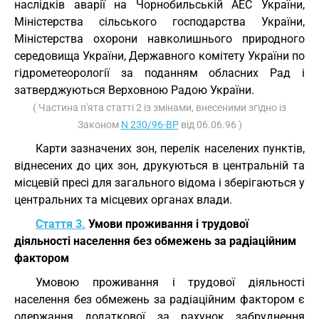
наслідків аварії на Чорнобильській АЕС України,
Міністерства сільського господарства України,
Міністерства охорони навколишнього природного
середовища України, Державного комітету України по
гідрометеорології за поданням обласних Рад і
затверджуються Верховною Радою України.
( Частина п'ята статті 2 із змінами, внесеними згідно із
Законом
N 230/96-ВР
від 06.06.96 )
Карти зазначених зон, перелік населених пунктів,
віднесених до цих зон, друкуються в центральній та
місцевій пресі для загального відома і зберігаються у
центральних та місцевих органах влади.
Стаття 3.
Умови проживання і трудової
діяльності населення без обмежень за радіаційним
фактором
Умовою проживання і трудової діяльності
населення без обмежень за радіаційним фактором є
одержання додаткової за рахунок забруднення