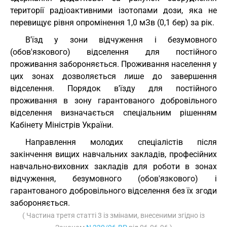
території радіоактивними ізотопами дози, яка не
перевищує рівня опромінення 1,0 мЗв (0,1 бер) за рік.
В'їзд у зони відчуження і безумовного
(обов'язкового) відселення для постійного
проживання забороняється. Проживання населення у
цих зонах дозволяється лише до завершення
відселення. Порядок в'їзду для постійного
проживання в зону гарантованого добровільного
відселення визначається спеціальним рішенням
Кабінету Міністрів України.
Направлення молодих спеціалістів після
закінчення вищих навчальних закладів, професійних
навчально-виховних закладів для роботи в зонах
відчуження, безумовного (обов'язкового) і
гарантованого добровільного відселення без їх згоди
забороняється.
( Частина третя статті 3 із змінами, внесеними згідно із