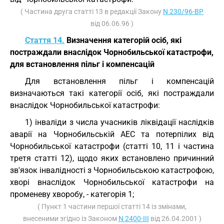
( Частина друга статті 13 в редакції Закону
N 230/96-ВР
від 06.06.96 )
Стаття 14.
Визначення категорій осіб, які
постраждали внаслідок Чорнобильської катастрофи,
для встановлення пільг і компенсацій
Для встановлення пільг і компенсацій
визначаються такі категорії осіб, які постраждали
внаслідок Чорнобильської катастрофи:
1) інваліди з числа учасників ліквідації наслідків
аварії на Чорнобильській АЕС та потерпілих від
Чорнобильської катастрофи (статті 10, 11 і частина
третя статті 12), щодо яких встановлено причинний
зв'язок інвалідності з Чорнобильською катастрофою,
хворі внаслідок Чорнобильської катастрофи на
променеву хворобу, - категорія 1;
( Пункт 1 частини першої статті 14 із змінами,
внесеними згідно із Законом
N 2400-III
від 26.04.2001 )