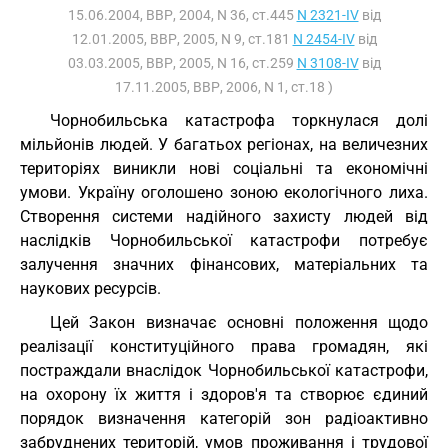
15.06.2004, ВВР, 2004, N 36, ст.445
N 2321-IV
від
12.01.2005, ВВР, 2005, N 9, ст.181
N 2454-IV
від
03.03.2005, ВВР, 2005, N 16, ст.259
N 3108-IV
від
17.11.2005, ВВР, 2006, N 1, ст.18 )
Чорнобильська катастрофа торкнулася долі
мільйонів людей. У багатьох регіонах, на величезних
територіях виникли нові соціальні та економічні
умови. Україну оголошено зоною екологічного лиха.
Створення системи надійного захисту людей від
наслідків Чорнобильської катастрофи потребує
залучення значних фінансових, матеріальних та
наукових ресурсів.
Цей Закон визначає основні положення щодо
реалізації конституційного права громадян, які
постраждали внаслідок Чорнобильської катастрофи,
на охорону їх життя і здоров'я та створює єдиний
порядок визначення категорій зон радіоактивно
забруднених територій, умов проживання і трудової