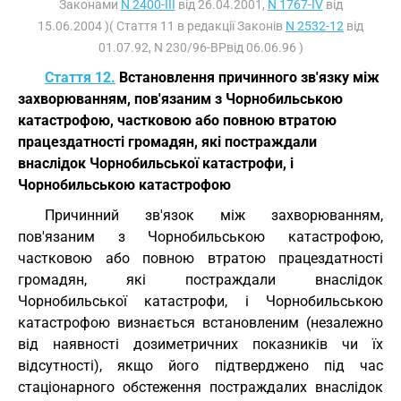
Законами
N 2400-III
від 26.04.2001,
N 1767-IV
від
15.06.2004 )( Стаття 11 в редакції Законів
N 2532-12
від
01.07.92, N 230/96-ВРвід 06.06.96 )
Стаття 12.
Встановлення причинного зв'язку між
захворюванням, пов'язаним з Чорнобильською
катастрофою, частковою або повною втратою
працездатності громадян, які постраждали
внаслідок Чорнобильської катастрофи, і
Чорнобильською катастрофою
Причинний зв'язок між захворюванням,
пов'язаним з Чорнобильською катастрофою,
частковою або повною втратою працездатності
громадян, які постраждали внаслідок
Чорнобильської катастрофи, і Чорнобильською
катастрофою визнається встановленим (незалежно
від наявності дозиметричних показників чи їх
відсутності), якщо його підтверджено під час
стаціонарного обстеження постраждалих внаслідок