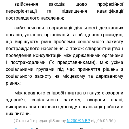
здійснення заходів щодо професійної
переорієнтації та підвищення кваліфікації
постраждалого населення;
забезпечення координації діяльності державних
органів, установ, організацій та об'єднань громадян,
що вирішують різні проблеми соціального захисту
постраждалого населення, а також співробітництва і
проведення консультацій між державними органами
і постраждалими (їх представниками), між усіма
соціальними групами під час прийняття рішень з
соціального захисту на місцевому та державному
рівнях;
міжнародного співробітництва в галузях охорони
здоров'я, соціального захисту, охорони праці,
використання світового досвіду організації роботи з
цих питань.
( Стаття 1 в редакції Закону
N 230/96-ВР
від 06.06.96 )