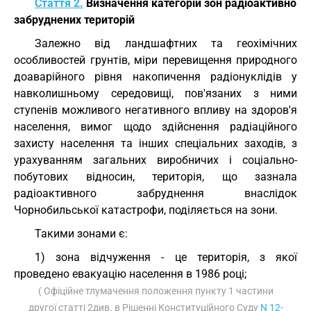
Стаття 2.
Визначення категорій зон радіоактивно
забруднених територій
Залежно від ландшафтних та геохімічних
особливостей грунтів, міри перевищення природного
доаварійного рівня накопичення радіонуклідів у
навколишньому середовищі, пов'язаних з ними
ступенів можливого негативного впливу на здоров'я
населення, вимог щодо здійснення радіаційного
захисту населення та інших спеціальних заходів, з
урахуванням загальних виробничих і соціально-
побутових відносин, територія, що зазнала
радіоактивного забруднення внаслідок
Чорнобильської катастрофи, поділяється на зони.
Такими зонами є:
1) зона відчуження - це територія, з якої
проведено евакуацію населення в 1986 році;
( Офіційне тлумачення положення пункту 1 частини
другої статті 2див. в Рішенні Конституційного Суду
N 12-