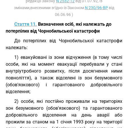
редакції Закону
N 2532-12
від 01.07.92, із
змінами,внесеними згідно із Законом
N 230/96-ВР
від
06.06.96 )
Стаття 11.
Визначення осіб, які належать до
потерпілих від Чорнобильської катастрофи
До потерпілих від Чорнобильської катастрофи
належать:
1) евакуйовані із зони відчуження (в тому числі
особи, які на момент евакуації перебували у стані
внутріутробного розвитку, після досягнення ними
повноліття), а також відселені із зон безумовного
(обов'язкового) і гарантованого добровільного
відселення;
2) особи, які постійно проживали на територіях
зон безумовного (обов'язкового) та гарантованого
добровільного відселення на день аварії або
прожили за станом на 1 січня 1993 року на території