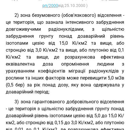
рп/2000
від 25.10.2000 )
2) зона безумовного (обов'язкового) відселення -
це територія, що зазнала інтенсивного забруднення
довгоживучими радіонуклідами, з щільністю
забруднення грунту понад доаварійний рівень
ізотопами цезію від 15,0 Кі/км2 та вище, або
стронцію від 3,0 Кі/км2 та вище, або плутонію від 0,1
Кі/км2 та вище, де розрахункова ефективна
еквівалентна доза опромінення людини з
урахуванням коефіцієнтів міграції радіонуклідів у
рослини та інших факторів може перевищити 5,0 мЗв
(0,5 бер) за рік понад дозу, яку вона одержувала у
доаварійний період;
3) зона гарантованого добровільного відселення
- це територія з щільністю забруднення грунту понад
доаварійний рівень ізотопами цезію від 5,0 до 15,0 Кі/
км2, або стронцію від 0,15 до 3,0 Кі/км2, або плутонію
від 0,01 до 0,1 Кі/км2, де розрахункова ефективна