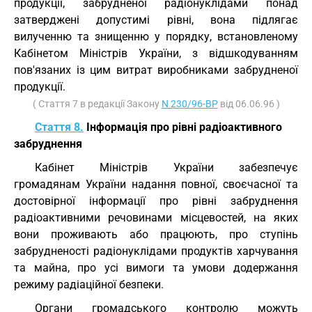
продукції, забрудненої радіонуклідами понад
затверджені допустимі рівні, вона підлягає
вилученню та знищенню у порядку, встановленому
Кабінетом Міністрів України, з відшкодуванням
пов'язаних із цим витрат виробниками забрудненої
продукції.
( Стаття 7 в редакції Закону
N 230/96-ВР
від 06.06.96 )
Стаття 8.
Інформація про рівні радіоактивного
забруднення
Кабінет Міністрів України забезпечує
громадянам України надання повної, своєчасної та
достовірної інформації про рівні забруднення
радіоактивними речовинами місцевостей, на яких
вони проживають або працюють, про ступінь
забрудненості радіонуклідами продуктів харчування
та майна, про усі вимоги та умови додержання
режиму радіаційної безпеки.
Органи громадського контролю можуть