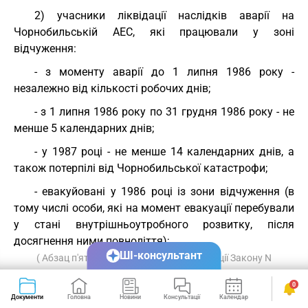
2) учасники ліквідації наслідків аварії на
Чорнобильській АЕС, які працювали у зоні
відчуження:
- з моменту аварії до 1 липня 1986 року -
незалежно від кількості робочих днів;
- з 1 липня 1986 року по 31 грудня 1986 року - не
менше 5 календарних днів;
- у 1987 році - не менше 14 календарних днів, а
також потерпілі від Чорнобильської катастрофи;
- евакуйовані у 1986 році із зони відчуження (в
тому числі особи, які на момент евакуації перебували
у стані внутрішньоутробного розвитку, після
досягнення ними повноліття);
ШІ-консультант
( Абзац п'ятий пункту 2 статті 14 в редакції Закону N
230/96-ВРвід 06.06.96 )
0
- особи, які постійно проживали у зоні
Документи
Головна
Новини
Консультації
Календар
Сервіси