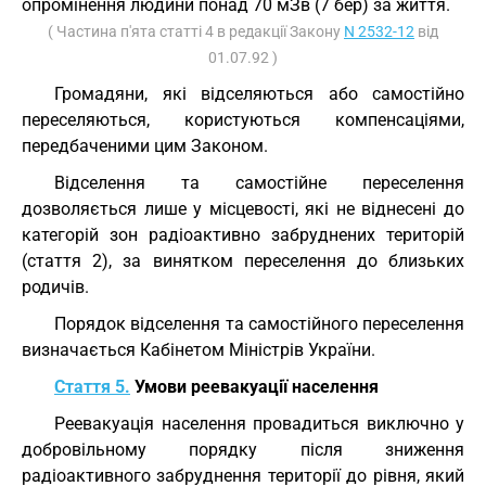
опромінення людини понад 70 мЗв (7 бер) за життя.
( Частина п'ята статті 4 в редакції Закону
N 2532-12
від
01.07.92 )
Громадяни, які відселяються або самостійно
переселяються, користуються компенсаціями,
передбаченими цим Законом.
Відселення та самостійне переселення
дозволяється лише у місцевості, які не віднесені до
категорій зон радіоактивно забруднених територій
(стаття 2), за винятком переселення до близьких
родичів.
Порядок відселення та самостійного переселення
визначається Кабінетом Міністрів України.
Стаття 5.
Умови реевакуації населення
Реевакуація населення провадиться виключно у
добровільному порядку після зниження
радіоактивного забруднення території до рівня, який