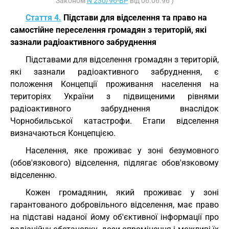
Законом
N 230/96-ВР
від 06.06.96 )
Стаття 4.
Підстави для відселення та право на
самостійне переселення громадян з територій, які
зазнали радіоактивного забруднення
Підставами для відселення громадян з територій,
які зазнали радіоактивного забруднення, є
положення Концепції проживання населення на
територіях України з підвищеними рівнями
радіоактивного забруднення внаслідок
Чорнобильської катастрофи. Етапи відселення
визначаються Концепцією.
Населення, яке проживає у зоні безумовного
(обов'язкового) відселення, підлягає обов'язковому
відселенню.
Кожен громадянин, який проживає у зоні
гарантованого добровільного відселення, має право
на підставі наданої йому об'єктивної інформації про