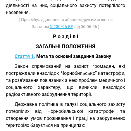
діяльності на них, соціального захисту потерпілого
населення.
( Преамбулу доповнено абзацом другим згідно із
Законом
N 230/96-ВР
від 06.06.96 )
Р о з д і л I
ЗАГАЛЬНІ ПОЛОЖЕННЯ
Стаття 1.
Мета та основні завдання Закону
Закон спрямований на захист громадян, які
постраждали внаслідок Чорнобильської катастрофи,
та розв'язання пов'язаних з нею проблем медичного і
соціального характеру, що виникли внаслідок
радіоактивного забруднення території.
Державна політика в галузі соціального захисту
потерпілих від Чорнобильської катастрофи та
створення умов проживання і праці на забруднених
територіях базується на принципах: