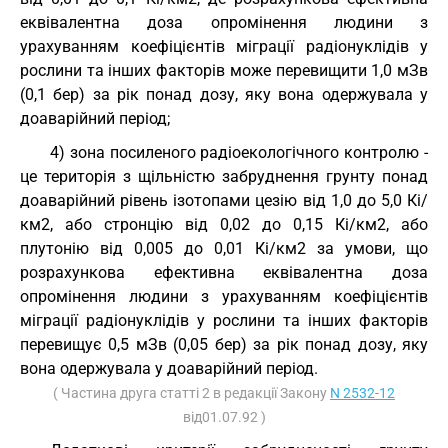
еквівалентна доза опромінення людини з
урахуванням коефіцієнтів міграції радіонуклідів у
рослини та інших факторів може перевищити 1,0 мЗв
(0,1 бер) за рік понад дозу, яку вона одержувала у
доаварійний період;
4) зона посиленого радіоекологічного контролю -
це територія з щільністю забруднення грунту понад
доаварійний рівень ізотопами цезію від 1,0 до 5,0 Кі/
км2, або стронцію від 0,02 до 0,15 Кі/км2, або
плутонію від 0,005 до 0,01 Кі/км2 за умови, що
розрахункова ефективна еквівалентна доза
опромінення людини з урахуванням коефіцієнтів
міграції радіонуклідів у рослини та інших факторів
перевищує 0,5 мЗв (0,05 бер) за рік понад дозу, яку
вона одержувала у доаварійний період.
( Частина друга статті 2 в редакції Закону
N 2532-12
від01.07.92 )