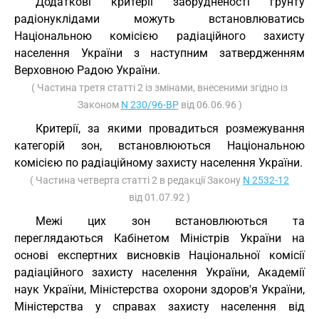
Додаткові критерії забрудненості грунту
радіонуклідами можуть встановлюватись
Національною комісією радіаційного захисту
населення України з наступним затвердженням
Верховною Радою України.
( Частина третя статті 2 із змінами, внесеними згідно із
Законом
N 230/96-ВР
від 06.06.96 )
Критерії, за якими провадиться розмежування
категорій зон, встановлюються Національною
комісією по радіаційному захисту населення України.
( Частина четверта статті 2 в редакції Закону
N 2532-12
від 01.07.92 )
Межі цих зон встановлюються та
переглядаються Кабінетом Міністрів України на
основі експертних висновків Національної комісії
радіаційного захисту населення України, Академії
наук України, Міністерства охорони здоров'я України,
Міністерства у справах захисту населення від