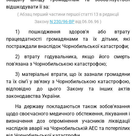
відшкодувати її за:
( Абзац перший частини першої статті 13 в редакції
Закону
N 230/96-ВР
від 06.06.96 )
1) пошкодження здоров'я або втрату
працездатності громадянами та їх дітьми, які
постраждали внаслідок Чорнобильської катастрофи;
2) втрату годувальника, якщо його смерть
пов'язана з Чорнобильською катастрофою;
3) матеріальні втрати, що їх зазнали громадяни
та їх сім'ї у зв'язку з Чорнобильською катастрофою,
відповідно до цього Закону та інших актів
законодавства України.
На державу покладаються також зобов'язання
щодо своєчасного медичного обстеження, лікування і
визначення доз опромінення учасників ліквідації
наслідків аварії на Чорнобильській АЕС та потерпілих
від Чорнобильської катастрофи.