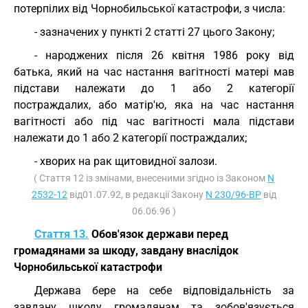
потерпілих від Чорнобильської катастрофи, з числа:
- зазначених у пункті 2 статті 27 цього Закону;
- народжених після 26 квітня 1986 року від
батька, який на час настання вагітності матері мав
підстави належати до 1 або 2 категорії
постраждалих, або матір'ю, яка на час настання
вагітності або під час вагітності мала підстави
належати до 1 або 2 категорії постраждалих;
- хворих на рак щитовидної залози.
( Стаття 12 із змінами, внесеними згідно із Законом
N
2532-12
від01.07.92, в редакції Закону
N 230/96-ВР
від
06.06.96 )
Стаття 13.
Обов'язок держави перед
громадянами за шкоду, завдану внаслідок
Чорнобильської катастрофи
Держава бере на себе відповідальність за
завдану шкоду громадянам та зобов'язується