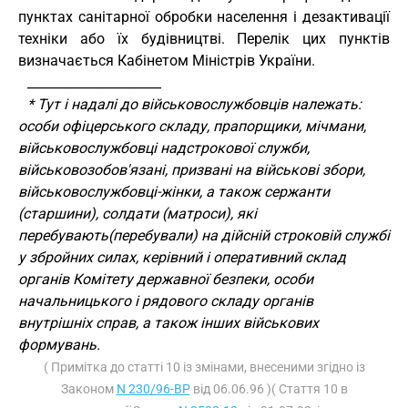
пунктах санітарної обробки населення і дезактивації
техніки або їх будівництві. Перелік цих пунктів
визначається Кабінетом Міністрів України.
_____________________
* Тут і надалі до військовослужбовців належать:
особи офіцерського складу, прапорщики, мічмани,
військовослужбовці надстрокової служби,
військовозобов'язані, призвані на військові збори,
військовослужбовці-жінки, а також сержанти
(старшини), солдати (матроси), які
перебувають(перебували) на дійсній строковій службі
у збройних силах, керівний і оперативний склад
органів Комітету державної безпеки, особи
начальницького і рядового складу органів
внутрішніх справ, а також інших військових
формувань.
( Примітка до статті 10 із змінами, внесеними згідно із
Законом
N 230/96-ВР
від 06.06.96 )( Стаття 10 в