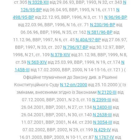
ст.305
N 3328-XII
від 29.06.93, ВВР, 1993, N 32, ст.343
N
126/95-ВР
від 06.04.95, ВВР, 1995, N 16, ст.111
N
498/95-ВР
від 22.12.95, ВВР, 1996, N 3, ст. 11
N 96/96-ВР
від 22.03.96, ВВР, 1996, N 16, ст. 71
N 230/96-ВР
від
06.06.96, ВВР, 1996, N 35, ст.162
N 581/96-ВР
від
11.12.96, ВВР, 1997, N 6, ст. 45
N 404/97-ВР
від 27.06.97,
ВВР, 1997, N 33, ст. 207
N 796/97-ВР
від 30.12.97, ВВР,
1998, N 21, ст. 109
N 378-XIV
від 31.12.98, ВВР, 1999, N 8,
ст.59
N 563-XIV
від 25.03.99, ВВР, 1999, N 19, ст.174
N
1458-III
від 17.02.2000, ВВР, 2000, N 14-15-16, ст.121 ) (
Офіційне тлумачення до Закону див. в Рішенні
Конституційного Суду
N 12-рп/2000
від 25.10.2000 )( Із
змінами, внесеними згідно із Законами
N 2120-III
від
07.12.2000, ВВР, 2001, N 2-3, ст.10
N 2399-III
від
26.04.2001, ВВР, 2001, N 27, ст.134
N 2400-III
від
26.04.2001, ВВР, 2001, N 30, ст.140
N 2638-III
від
11.07.2001, ВВР, 2001, N 44. ст.230
N 3054-III
від
07.02.2002, ВВР, 2002, N 29, ст.199
N 429-IV
від
16.01.2003, ВВР, 2003, N 10-11, ст.87
N 1767-IV
від