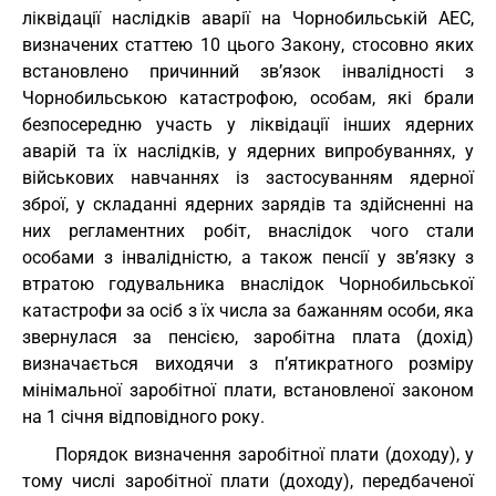
ліквідації наслідків аварії на Чорнобильській АЕС,
визначених статтею 10 цього Закону, стосовно яких
встановлено причинний зв’язок інвалідності з
Чорнобильською катастрофою, особам, які брали
безпосередню участь у ліквідації інших ядерних
аварій та їх наслідків, у ядерних випробуваннях, у
військових навчаннях із застосуванням ядерної
зброї, у складанні ядерних зарядів та здійсненні на
них регламентних робіт, внаслідок чого стали
особами з інвалідністю, а також пенсії у зв’язку з
втратою годувальника внаслідок Чорнобильської
катастрофи за осіб з їх числа за бажанням особи, яка
звернулася за пенсією, заробітна плата (дохід)
визначається виходячи з п’ятикратного розміру
мінімальної заробітної плати, встановленої законом
на 1 січня відповідного року.
Порядок визначення заробітної плати (доходу), у
тому числі заробітної плати (доходу), передбаченої