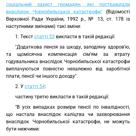
соціальний захист громадян, які постраждали
внаслідок Чорнобильської катастрофи"
(Відомості
Верховної Ради України, 1992 р., № 13, ст. 178 із
наступними змінами) такі зміни:
1. Текст
статті 53
викласти в такій редакції:
"Додаткова пенсія за шкоду, заподіяну здоров’ю,
та щомісячна компенсація сім’ям за втрату
годувальника внаслідок Чорнобильської катастрофи
виплачуються повністю незалежно від заробітної
плати, пенсії чи іншого доходу".
2. У
статті 54
:
частину третю викласти в такій редакції:
"В усіх випадках розміри пенсії по інвалідності,
що настала внаслідок каліцтва чи захворювання
внаслідок Чорнобильської катастрофи, не можуть
бути нижчими: