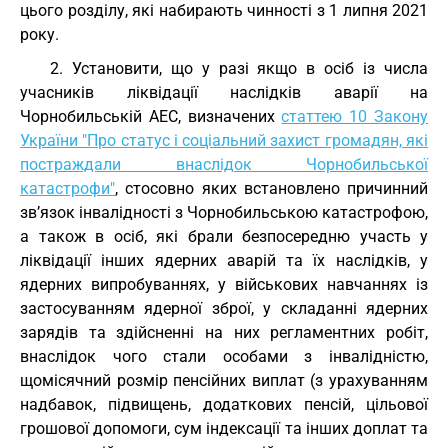
цього розділу, які набирають чинності з 1 липня 2021
року.
2. Установити, що у разі якщо в осіб із числа
учасників ліквідації наслідків аварії на
Чорнобильській АЕС, визначених
статтею 10 Закону
України "Про статус і соціальний захист громадян, які
постраждали внаслідок Чорнобильської
катастрофи"
, стосовно яких встановлено причинний
зв’язок інвалідності з Чорнобильською катастрофою,
а також в осіб, які брали безпосередню участь у
ліквідації інших ядерних аварій та їх наслідків, у
ядерних випробуваннях, у військових навчаннях із
застосуванням ядерної зброї, у складанні ядерних
зарядів та здійсненні на них регламентних робіт,
внаслідок чого стали особами з інвалідністю,
щомісячний розмір пенсійних виплат (з урахуванням
надбавок, підвищень, додаткових пенсій, цільової
грошової допомоги, сум індексації та інших доплат та