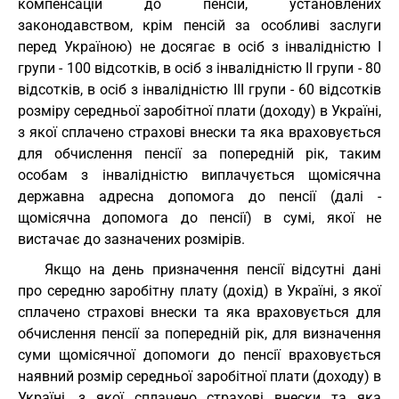
компенсацій до пенсій, установлених
законодавством, крім пенсій за особливі заслуги
перед Україною) не досягає в осіб з інвалідністю I
групи - 100 відсотків, в осіб з інвалідністю II групи - 80
відсотків, в осіб з інвалідністю III групи - 60 відсотків
розміру середньої заробітної плати (доходу) в Україні,
з якої сплачено страхові внески та яка враховується
для обчислення пенсії за попередній рік, таким
особам з інвалідністю виплачується щомісячна
державна адресна допомога до пенсії (далі -
щомісячна допомога до пенсії) в сумі, якої не
вистачає до зазначених розмірів.
Якщо на день призначення пенсії відсутні дані
про середню заробітну плату (дохід) в Україні, з якої
сплачено страхові внески та яка враховується для
обчислення пенсії за попередній рік, для визначення
суми щомісячної допомоги до пенсії враховується
наявний розмір середньої заробітної плати (доходу) в
Україні, з якої сплачено страхові внески та яка