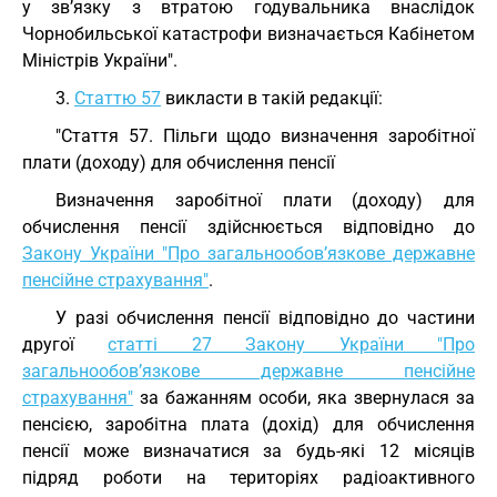
у зв’язку з втратою годувальника внаслідок
Чорнобильської катастрофи визначається Кабінетом
Міністрів України".
3.
Статтю 57
викласти в такій редакції:
"Стаття 57. Пільги щодо визначення заробітної
плати (доходу) для обчислення пенсії
Визначення заробітної плати (доходу) для
обчислення пенсії здійснюється відповідно до
Закону України "Про загальнообов’язкове державне
пенсійне страхування"
.
У разі обчислення пенсії відповідно до частини
другої
статті 27 Закону України "Про
загальнообов’язкове державне пенсійне
страхування"
за бажанням особи, яка звернулася за
пенсією, заробітна плата (дохід) для обчислення
пенсії може визначатися за будь-які 12 місяців
підряд роботи на територіях радіоактивного