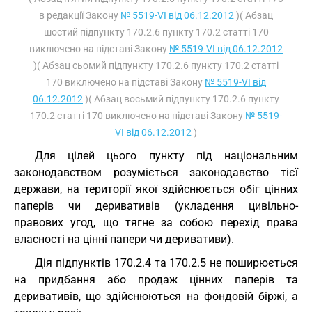
в редакції Закону
№ 5519-VI від 06.12.2012
)( Абзац
шостий підпункту 170.2.6 пункту 170.2 статті 170
виключено на підставі Закону
№ 5519-VI від 06.12.2012
)( Абзац сьомий підпункту 170.2.6 пункту 170.2 статті
170 виключено на підставі Закону
№ 5519-VI від
06.12.2012
)( Абзац восьмий підпункту 170.2.6 пункту
170.2 статті 170 виключено на підставі Закону
№ 5519-
VI від 06.12.2012
)
Для цілей цього пункту під національним
законодавством розуміється законодавство тієї
держави, на території якої здійснюється обіг цінних
паперів чи деривативів (укладення цивільно-
правових угод, що тягне за собою перехід права
власності на цінні папери чи деривативи).
Дія підпунктів 170.2.4 та 170.2.5 не поширюється
на придбання або продаж цінних паперів та
деривативів, що здійснюються на фондовій біржі, а