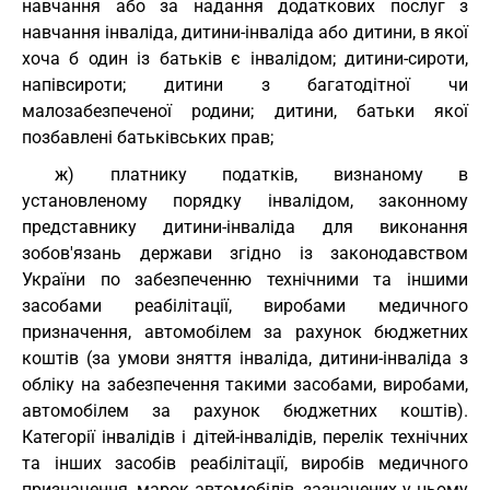
навчання або за надання додаткових послуг з
навчання інваліда, дитини-інваліда або дитини, в якої
хоча б один із батьків є інвалідом; дитини-сироти,
напівсироти; дитини з багатодітної чи
малозабезпеченої родини; дитини, батьки якої
позбавлені батьківських прав;
ж) платнику податків, визнаному в
установленому порядку інвалідом, законному
представнику дитини-інваліда для виконання
зобов'язань держави згідно із законодавством
України по забезпеченню технічними та іншими
засобами реабілітації, виробами медичного
призначення, автомобілем за рахунок бюджетних
коштів (за умови зняття інваліда, дитини-інваліда з
обліку на забезпечення такими засобами, виробами,
автомобілем за рахунок бюджетних коштів).
Категорії інвалідів і дітей-інвалідів, перелік технічних
та інших засобів реабілітації, виробів медичного
призначення, марок автомобілів, зазначених у цьому