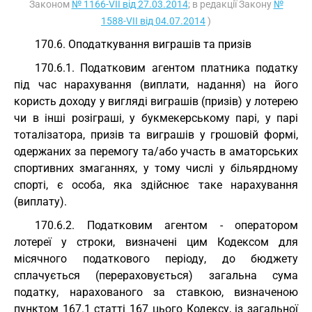
Законом
№ 1166-VII від 27.03.2014
; в редакції Закону
№
1588-VII від 04.07.2014
)
170.6. Оподаткування виграшів та призів
170.6.1. Податковим агентом платника податку
під час нарахування (виплати, надання) на його
користь доходу у вигляді виграшів (призів) у лотерею
чи в інші розіграші, у букмекерському парі, у парі
тоталізатора, призів та виграшів у грошовій формі,
одержаних за перемогу та/або участь в аматорських
спортивних змаганнях, у тому числі у більярдному
спорті, є особа, яка здійснює таке нарахування
(виплату).
170.6.2. Податковим агентом - оператором
лотереї у строки, визначені цим Кодексом для
місячного податкового періоду, до бюджету
сплачується (перераховується) загальна сума
податку, нарахованого за ставкою, визначеною
пунктом 167.1 статті 167 цього Кодексу, із загальної