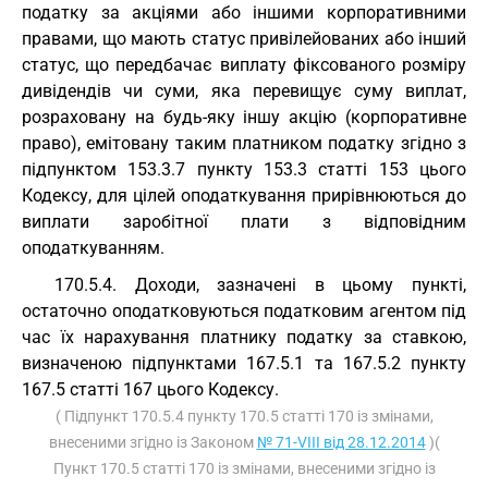
податку за акціями або іншими корпоративними
правами, що мають статус привілейованих або інший
статус, що передбачає виплату фіксованого розміру
дивідендів чи суми, яка перевищує суму виплат,
розраховану на будь-яку іншу акцію (корпоративне
право), емітовану таким платником податку згідно з
підпунктом 153.3.7 пункту 153.3 статті 153 цього
Кодексу, для цілей оподаткування прирівнюються до
виплати заробітної плати з відповідним
оподаткуванням.
170.5.4. Доходи, зазначені в цьому пункті,
остаточно оподатковуються податковим агентом під
час їх нарахування платнику податку за ставкою,
визначеною підпунктами 167.5.1 та 167.5.2 пункту
167.5 статті 167 цього Кодексу.
( Підпункт 170.5.4 пункту 170.5 статті 170 із змінами,
внесеними згідно із Законом
№ 71-VIII від 28.12.2014
)(
Пункт 170.5 статті 170 із змінами, внесеними згідно із