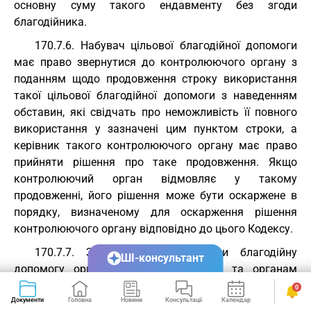
основну суму такого ендавменту без згоди
благодійника.
170.7.6. Набувач цільової благодійної допомоги
має право звернутися до контролюючого органу з
поданням щодо продовження строку використання
такої цільової благодійної допомоги з наведенням
обставин, які свідчать про неможливість її повного
використання у зазначені цим пунктом строки, а
керівник такого контролюючого органу має право
прийняти рішення про таке продовження. Якщо
контролюючий орган відмовляє у такому
продовженні, його рішення може бути оскаржене в
порядку, визначеному для оскарження рішення
контролюючого органу відповідно до цього Кодексу.
170.7.7. Забороняється надавати благодійну
ШІ-консультант
допомогу органам державної влади та органам
місцевого самоврядування або створеним ними
0
неприбутковим організаціям або за їх дорученням -
Документи
Головна
Новини
Консультації
Календар
Сервіси