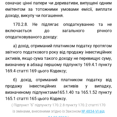
означає цінні папери чи деривативи, випущені одним
емітентом за тотожними умовами емісії, виплати
доходу, викупу чи погашення.
170.2.8. Не підлягає оподаткуванню та не
включається до загального річного
оподатковуваного доходу:
а) дохід, отриманий платником податку протягом
звітного податкового року від продажу інвестиційних
активів, якщо сума такого доходу не перевищує суму,
визначену в абзаці першому підпункту 169.4.1 пункту
169.4 статті 169 цього Кодексу;
б) дохід, отриманий платником податку від
продажу інвестиційних активів у випадку,
визначеному підпунктами165.1.40 та 165.1.52 пункту
165.1 статті 165 цього Кодексу.
( Підпункт "б" підпункту 170.2.8 пункту 170.2 статті 170
із змінами, внесеними згідно із Законом
№ 4834-VI від