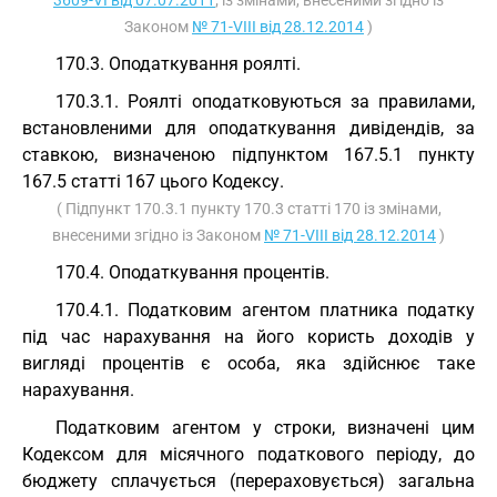
3609-VI від 07.07.2011
; із змінами, внесеними згідно із
Законом
№ 71-VIII від 28.12.2014
)
170.3. Оподаткування роялті.
170.3.1. Роялті оподатковуються за правилами,
встановленими для оподаткування дивідендів, за
ставкою, визначеною підпунктом 167.5.1 пункту
167.5 статті 167 цього Кодексу.
( Підпункт 170.3.1 пункту 170.3 статті 170 із змінами,
внесеними згідно із Законом
№ 71-VIII від 28.12.2014
)
170.4. Оподаткування процентів.
170.4.1. Податковим агентом платника податку
під час нарахування на його користь доходів у
вигляді процентів є особа, яка здійснює таке
нарахування.
Податковим агентом у строки, визначені цим
Кодексом для місячного податкового періоду, до
бюджету сплачується (перераховується) загальна