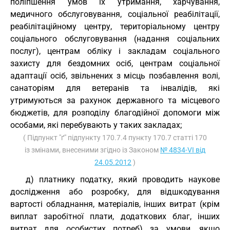
поліпшення умов їх утримання, харчування,
медичного обслуговування, соціальної реабілітації,
реабілітаційному центру, територіальному центру
соціального обслуговування (надання соціальних
послуг), центрам обліку і закладам соціального
захисту для бездомних осіб, центрам соціальної
адаптації осіб, звільнених з місць позбавлення волі,
санаторіям для ветеранів та інвалідів, які
утримуються за рахунок державного та місцевого
бюджетів, для розподілу благодійної допомоги між
особами, які перебувають у таких закладах;
( Підпункт "ґ" підпункту 170.7.4 пункту 170.7 статті 170
із змінами, внесеними згідно із Законом
№ 4834-VI від
24.05.2012
)
д) платнику податку, який проводить наукове
дослідження або розробку, для відшкодування
вартості обладнання, матеріалів, інших витрат (крім
виплат заробітної плати, додаткових благ, інших
витрат для особистих потреб) за умови, якщо