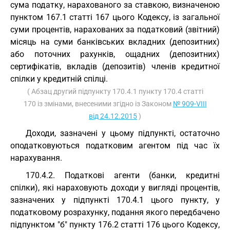
сума податку, нарахованого за ставкою, визначеною
пунктом 167.1 статті 167 цього Кодексу, із загальної
суми процентів, нарахованих за податковий (звітний)
місяць на суми банківських вкладних (депозитних)
або поточних рахунків, ощадних (депозитних)
сертифікатів, вкладів (депозитів) членів кредитної
спілки у кредитній спілці.
( Абзац другий підпункту 170.4.1 пункту 170.4 статті
170 із змінами, внесеними згідно із Законом
№ 909-VIII
від 24.12.2015
)
Доходи, зазначені у цьому підпункті, остаточно
оподатковуються податковим агентом під час їх
нарахування.
170.4.2. Податкові агенти (банки, кредитні
спілки), які нараховують доходи у вигляді процентів,
зазначених у підпункті 170.4.1 цього пункту, у
податковому розрахунку, подання якого передбачено
підпунктом "б" пункту 176.2 статті 176 цього Кодексу,