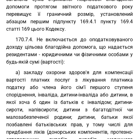
допомоги протягом звітного податкового року
перевищує її граничний розмір, установлений
абзацом першим підпункту 169.4.1 пункту 169.4
статті 169 цього Кодексу.
170.7.4. Не включається до оподатковуваного
доходу цільова благодійна допомога, що надається
резидентами - юридичними чи фізичними особами у
будь-якій сумі (вартості):
а) закладу охорони здоров'я для компенсації
вартості платних послуг з лікування платника
податку або члена його сім'ї першого ступеня
споріднення, інваліда, дитини-інваліда або дитини, в
якої хоча б один із батьків є інвалідом; дитини-
сироти, напівсироти; дитини з багатодітної чи
малозабезпеченої родини; дитини, батьки якої
позбавлені батьківських прав, у тому числі для
придбання ліків (донорських компонентів, протезно-