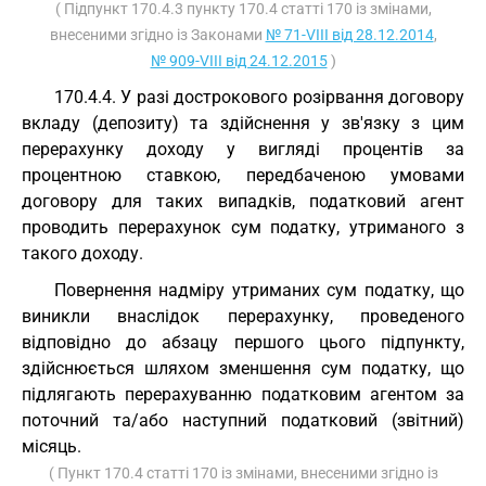
( Підпункт 170.4.3 пункту 170.4 статті 170 із змінами,
внесеними згідно із Законами
№ 71-VIII від 28.12.2014
,
№ 909-VIII від 24.12.2015
)
170.4.4. У разі дострокового розірвання договору
вкладу (депозиту) та здійснення у зв'язку з цим
перерахунку доходу у вигляді процентів за
процентною ставкою, передбаченою умовами
договору для таких випадків, податковий агент
проводить перерахунок сум податку, утриманого з
такого доходу.
Повернення надміру утриманих сум податку, що
виникли внаслідок перерахунку, проведеного
відповідно до абзацу першого цього підпункту,
здійснюється шляхом зменшення сум податку, що
підлягають перерахуванню податковим агентом за
поточний та/або наступний податковий (звітний)
місяць.
( Пункт 170.4 статті 170 із змінами, внесеними згідно із