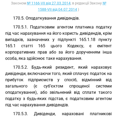
Законом
№ 1166-VII від 27.03.2014
; в редакції Закону
№
1588-VII від 04.07.2014
)
170.5. Оподаткування дивідендів.
170.5.1. Податковим агентом платника податку
під час нарахування на його користь дивідендів, крім
випадків, зазначених у підпункті 165.1.18 пункту
165.1 статті 165 цього Кодексу, є емітент
корпоративних прав або за його дорученням інша
особа, яка здійснює таке нарахування.
170.5.2. Будь-який резидент, який нараховує
дивіденди, включаючи того, який сплачує податок на
прибуток підприємств у спосіб, відмінний від
загального (є суб’єктом спрощеної системи
оподаткування), або звільнений від сплати такого
податку з будь-яких підстав, є податковим агентом
під час нарахування дивідендів.
170.5.3. Дивіденди, нараховані платникові