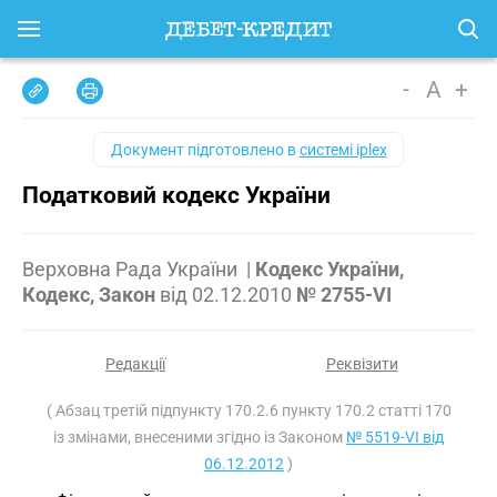
-
A
+
Документ підготовлено в
системі iplex
Податковий кодекс України
Верховна Рада України
|
Кодекс України,
Кодекс, Закон
від
02.12.2010
№ 2755-VI
Редакції
Реквізити
( Абзац третій підпункту 170.2.6 пункту 170.2 статті 170
із змінами, внесеними згідно із Законом
№ 5519-VI від
06.12.2012
)