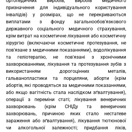
ортопедичних виробів, виробів медичного
призначення для індивідуального користування
інвалідів) у розмірах, що не перекриваються
виплатами з фонду загальнообов'язкового
державного соціального медичного страхування,
крім витрат на косметичне лікування або косметичну
хірургію (включаючи косметичне протезування, не
пов'язане з медичними показаннями), водолікування
та геліотерапію, не пов'язані з хронічними
захворюваннями, лікування та протезування зубів з
використанням дорогоцінних металів,
гальванопластики та порцеляни, аборти (крім
абортів, які проводяться за медичними показаннями,
або якщо вагітність стала наслідком зґвалтування),
операції з переміни статі; лікування венеричних
захворювань (крім СНІДу та венеричних
захворювань, причиною яких стало нестатеве
зараження або зґвалтування), лікування тютюнової
чи алкогольної залежності; придбання ліків,