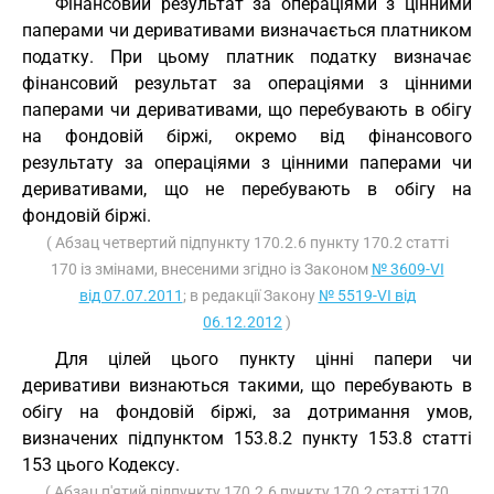
Фінансовий результат за операціями з цінними
паперами чи деривативами визначається платником
податку. При цьому платник податку визначає
фінансовий результат за операціями з цінними
паперами чи деривативами, що перебувають в обігу
на фондовій біржі, окремо від фінансового
результату за операціями з цінними паперами чи
деривативами, що не перебувають в обігу на
фондовій біржі.
( Абзац четвертий підпункту 170.2.6 пункту 170.2 статті
170 із змінами, внесеними згідно із Законом
№ 3609-VI
від 07.07.2011
; в редакції Закону
№ 5519-VI від
06.12.2012
)
Для цілей цього пункту цінні папери чи
деривативи визнаються такими, що перебувають в
обігу на фондовій біржі, за дотримання умов,
визначених підпунктом 153.8.2 пункту 153.8 статті
153 цього Кодексу.
( Абзац п'ятий підпункту 170.2.6 пункту 170.2 статті 170