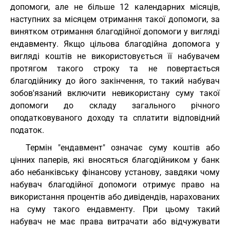
допомоги, але не більше 12 календарних місяців,
наступних за місяцем отримання такої допомоги, за
винятком отримання благодійної допомоги у вигляді
ендавменту. Якщо цільова благодійна допомога у
вигляді коштів не використовується її набувачем
протягом такого строку та не повертається
благодійнику до його закінчення, то такий набувач
зобов'язаний включити невикористану суму такої
допомоги до складу загального річного
оподатковуваного доходу та сплатити відповідний
податок.
Термін "ендавмент" означає суму коштів або
цінних паперів, які вносяться благодійником у банк
або небанківську фінансову установу, завдяки чому
набувач благодійної допомоги отримує право на
використання процентів або дивідендів, нарахованих
на суму такого ендавменту. При цьому такий
набувач не має права витрачати або відчужувати