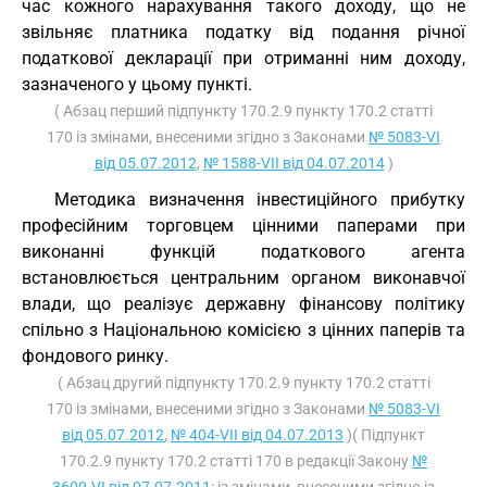
час кожного нарахування такого доходу, що не
звільняє платника податку від подання річної
податкової декларації при отриманні ним доходу,
зазначеного у цьому пункті.
( Абзац перший підпункту 170.2.9 пункту 170.2 статті
170 із змінами, внесеними згідно з Законами
№ 5083-VI
від 05.07.2012
,
№ 1588-VII від 04.07.2014
)
Методика визначення інвестиційного прибутку
професійним торговцем цінними паперами при
виконанні функцій податкового агента
встановлюється центральним органом виконавчої
влади, що реалізує державну фінансову політику
спільно з Національною комісією з цінних паперів та
фондового ринку.
( Абзац другий підпункту 170.2.9 пункту 170.2 статті
170 із змінами, внесеними згідно з Законами
№ 5083-VI
від 05.07.2012
,
№ 404-VII від 04.07.2013
)( Підпункт
170.2.9 пункту 170.2 статті 170 в редакції Закону
№