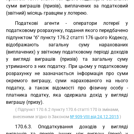
суми виграшів (призів), виплачених за податковий
(звітний) місяць гравцям у лотерею.
Податкові агенти - оператори лотереї у
податковому розрахунку, подання якого передбачено
підпунктом "б" пункту 176.2 статті 176 цього Кодексу,
відображають загальну суму нарахованих
(виплачених) у звітному податковому періоді доходів
у вигляді виграшів (призів) та загальну суму
утриманого з них податку. При цьому у податковому
розрахунку не зазначається інформація про суми
окремого виграшу, суми нарахованого на нього
податку, а також відомості про фізичну особу -
платника податку, яка одержала дохід у вигляді
виграшу (призу).
( Підпункт 170.6.2 пункту 170.6 статті 170 із змінами,
внесеними згідно із Законом
№ 909-VIII від 24.12.2015
)
170.6.3. Оподаткування доходів у вигляді
виграшів та призів, інших, ніж виграш (приз) у