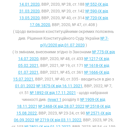
14.01.2020
, ВВР, 2020, № 28, ст.188
№ 552-IX від
31.03.2020
, ВВР, 2020, № 20, ст.142
№ 590-IX від
13.05.2020
, ВВР, 2020, № 40, ст.314
№ 720-IX від
17.06.2020
, ВВР, 2020, № 47, ст.408 )
( Щодо визнання конституційними окремих положень
див. Рішення Конституційного Суду України
№ 7-
р(I)/2020 від 01.07.2020
)
( Із змінами, внесеними згідно із Законами
№ 775-IX від
14.07.2020
, ВВР, 2020, № 48, ст.433
№ 1217-IX від
05.02.2021
, ВВР, 2021, № 19, ст.171
№ 1618-IX від
01.07.2021
, ВВР, 2021, № 45, ст.361
№ 1666-IX від
15.07.2021
, ВВР, 2021, № 40, ст.335 - вводиться в дію з
01.01.2022
№ 1875-IX від 16.11.2021
, ВВР, 2022, № 7,
ст.51
№ 1892-IX від 17.11.2021
- щодо набрання
чинності див.
пункт 1
розділу II
№ 1909-IX від
18.11.2021
№ 2468-IX від 28.07.2022
№ 2518-IX від
15.08.2022
, ВВР, 2023, № 23-24, ст.90
№ 2571-IX від
06.09.2022
№ 2719-IX від 03.11.2022
, ВВР, 2023, № 29,
ст.103
№ 2801-IX від 01.12.2022
, ВВР, 2023, № 54, ст.159