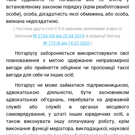
встановленому законом порядку (крім реабілітованої
особи), особа, дієздатність якої обмежена, або особа,
визнана недієздатною.
( Частина друга статті 3 із змінами, внесеними згідно із
Законом
№ 2704-VIII від 25.04.2019
; в редакції Закону
№ 775-IX від 14.07.2020
)
Нотаріусу забороняється використовувати свої
повноваження з метою одержання неправомірної
вигоди або прийняття обіцянки чи пропозиції такої
вигоди для себе чи інших осіб.
Нотаріус не може займатися підприємницькою,
адвокатською діяльністю, бути засновником
адвокатських об’єднань, перебувати на державній
службі або службі в органах місцевого
самоврядування, у штаті інших юридичних осіб, а
також виконувати іншу оплачувану роботу, крім
виконання функції медіатора, викладацької, наукової