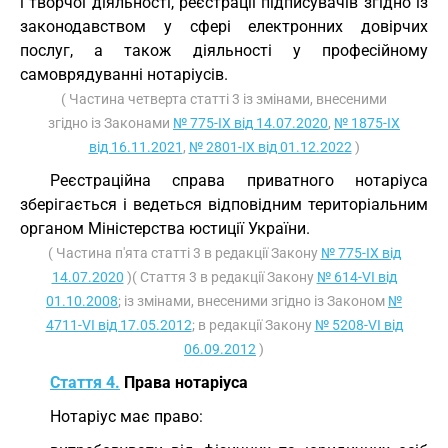
і творчої діяльності, реєстрації підписувачів згідно із
законодавством у сфері електронних довірчих
послуг, а також діяльності у професійному
самоврядуванні нотаріусів.
( Частина четверта статті 3 із змінами, внесеними
згідно із Законами
№ 775-IX від 14.07.2020
,
№ 1875-IX
від 16.11.2021
,
№ 2801-IX від 01.12.2022
)
Реєстраційна справа приватного нотаріуса
зберігається і ведеться відповідним територіальним
органом Міністерства юстиції України.
( Частина п'ята статті 3 в редакції Закону
№ 775-IX від
14.07.2020
)( Стаття 3 в редакції Закону
№ 614-VI від
01.10.2008
; із змінами, внесеними згідно із Законом
№
4711-VI від 17.05.2012
; в редакції Закону
№ 5208-VI від
06.09.2012
)
Стаття 4.
Права нотаріуса
Нотаріус має право: