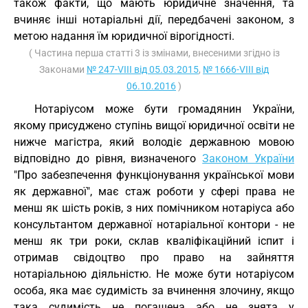
також факти, що мають юридичне значення, та
вчиняє інші нотаріальні дії, передбачені законом, з
метою надання їм юридичної вірогідності.
( Частина перша статті 3 із змінами, внесеними згідно із
Законами
№ 247-VIII від 05.03.2015
,
№ 1666-VIII від
06.10.2016
)
Нотаріусом може бути громадянин України,
якому присуджено ступінь вищої юридичної освіти не
нижче магістра, який володіє державною мовою
відповідно до рівня, визначеного
Законом України
"Про забезпечення функціонування української мови
як державної", має стаж роботи у сфері права не
менш як шість років, з них помічником нотаріуса або
консультантом державної нотаріальної контори - не
менш як три роки, склав кваліфікаційний іспит і
отримав свідоцтво про право на зайняття
нотаріальною діяльністю. Не може бути нотаріусом
особа, яка має судимість за вчинення злочину, якщо
така судимість не погашена або не знята у