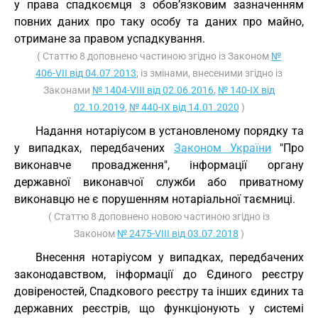
у права спадкоємця з обов’язковим зазначенням
повних даних про таку особу та даних про майно,
отримане за правом успадкування.
( Статтю 8 доповнено частиною згідно із Законом
№
406-VII від 04.07.2013
; із змінами, внесеними згідно із
Законами
№ 1404-VIII від 02.06.2016
,
№ 140-IX від
02.10.2019
,
№ 440-IX від 14.01.2020
)
Надання нотаріусом в установленому порядку та
у випадках, передбачених
Законом України
"Про
виконавче провадження", інформації органу
державної виконавчої служби або приватному
виконавцю не є порушенням нотаріальної таємниці.
( Статтю 8 доповнено новою частиною згідно із
Законом
№ 2475-VIII від 03.07.2018
)
Внесення нотаріусом у випадках, передбачених
законодавством, інформації до Єдиного реєстру
довіреностей, Спадкового реєстру та інших єдиних та
державних реєстрів, що функціонують у системі