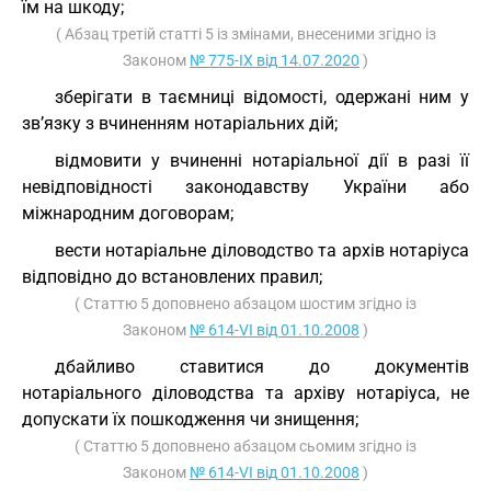
їм на шкоду;
( Абзац третій статті 5 із змінами, внесеними згідно із
Законом
№ 775-IX від 14.07.2020
)
зберігати в таємниці відомості, одержані ним у
зв’язку з вчиненням нотаріальних дій;
відмовити у вчиненні нотаріальної дії в разі її
невідповідності законодавству України або
міжнародним договорам;
вести нотаріальне діловодство та архів нотаріуса
відповідно до встановлених правил;
( Статтю 5 доповнено абзацом шостим згідно із
Законом
№ 614-VI від 01.10.2008
)
дбайливо ставитися до документів
нотаріального діловодства та архіву нотаріуса, не
допускати їх пошкодження чи знищення;
( Статтю 5 доповнено абзацом сьомим згідно із
Законом
№ 614-VI від 01.10.2008
)