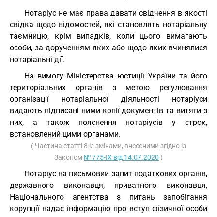
Нотаріус не має права давати свідчення в якості
свідка щодо відомостей, які становлять нотаріальну
таємницю, крім випадків, коли цього вимагають
особи, за дорученням яких або щодо яких вчинялися
нотаріальні дії.
На вимогу Міністерства юстиції України та його
територіальних органів з метою регулювання
організації нотаріальної діяльності нотаріуси
видають підписані ними копії документів та витяги з
них, а також пояснення нотаріусів у строк,
встановлений цими органами.
( Частина статті 8 із змінами, внесеними згідно із
Законом
№ 775-IX від 14.07.2020
)
Нотаріус на письмовий запит податкових органів,
державного виконавця, приватного виконавця,
Національного агентства з питань запобігання
корупції надає інформацію про вступ фізичної особи