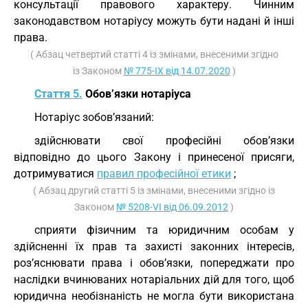
консультації правового характеру. Чинним
законодавством нотаріусу можуть бути надані й інші
права.
( Абзац четвертий статті 4 із змінами, внесеними згідно
із Законом
№ 775-IX від 14.07.2020
)
Стаття 5.
Обов’язки нотаріуса
Нотаріус зобов’язаний:
здійснювати свої професійні обов’язки
відповідно до цього Закону і принесеної присяги,
дотримуватися
правил професійної етики
;
( Абзац другий статті 5 із змінами, внесеними згідно із
Законом
№ 5208-VI від 06.09.2012
)
сприяти фізичним та юридичним особам у
здійсненні їх прав та захисті законних інтересів,
роз’яснювати права і обов’язки, попереджати про
наслідки вчинюваних нотаріальних дій для того, щоб
юридична необізнаність не могла бути використана