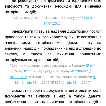
витребовувати від фізичних та юридичних осіб
відомості та документи, необхідні для вчинення
нотаріальних дій;
( Абзац другий статті 4 в редакції Закону
№ 775-IX від
14.07.2020
)
одержувати плату за надання додаткових послуг
правового та технічного характеру, які не пов’язані із
вчинюваними нотаріальними діями, плату за
вчинення інших дій, покладених на них відповідно до
закону, а також за вчинення приватними
нотаріусами нотаріальних дій;
( Статтю 4 доповнено абзацом згідно із Законом
№ 614-
VI від 01.10.2008
; в редакції Закону
№ 5208-VI від
06.09.2012
; із змінами, внесеними згідно із Законами
№
834-VIII від 26.11.2015
,
№ 835-VIII від 26.11.2015
)
складати проекти документів, виготовляти копії
документів та виписки з них, а також давати
роз’яснення з питань вчинення нотаріальних дій і