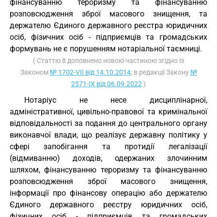
фінансуванню тероризму та фінансуванню
розповсюдження зброї масового знищення, та
держателю Єдиного державного реєстра юридичних
осіб, фізичних осіб - підприємців та громадських
формувань не є порушенням нотаріальної таємниці.
( Статтю 8 доповнено новою частиною згідно із
Законом
№ 1702-VII від 14.10.2014
; в редакції Закону
№
2571-IX від 06.09.2022
)
Нотаріус не несе дисциплінарної,
адміністративної, цивільно-правової та кримінальної
відповідальності за подання до центрального органу
виконавчої влади, що реалізує державну політику у
сфері запобігання та протидії легалізації
(відмиванню) доходів, одержаних злочинним
шляхом, фінансуванню тероризму та фінансуванню
розповсюдження зброї масового знищення,
інформації про фінансову операцію або держателю
Єдиного державного реєстру юридичних осіб,
фізичних осіб - підприємців та громадських