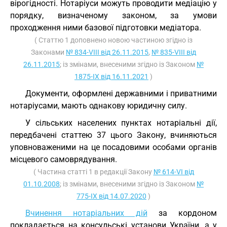
вірогідності. Нотаріуси можуть проводити медіацію у
порядку, визначеному законом, за умови
проходження ними базової підготовки медіатора.
( Статтю 1 доповнено новою частиною згідно із
Законами
№ 834-VIII від 26.11.2015
,
№ 835-VIII від
26.11.2015
; із змінами, внесеними згідно із Законом
№
1875-IX від 16.11.2021
)
Документи, оформлені державними і приватними
нотаріусами, мають однакову юридичну силу.
У сільських населених пунктах нотаріальні дії,
передбачені статтею 37 цього Закону, вчиняються
уповноваженими на це посадовими особами органів
місцевого самоврядування.
( Частина статті 1 в редакції Закону
№ 614-VI від
01.10.2008
; із змінами, внесеними згідно із Законом
№
775-IX від 14.07.2020
)
Вчинення нотаріальних дій
за кордоном
покладається на консульські установи України, а у