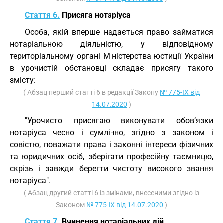
Стаття 6.
Присяга нотаріуса
Особа, якій вперше надається право займатися
нотаріальною діяльністю, у відповідному
територіальному органі Міністерства юстиції України
в урочистій обстановці складає присягу такого
змісту:
( Абзац перший статті 6 в редакції Закону
№ 775-IX від
14.07.2020
)
"Урочисто присягаю виконувати обов’язки
нотаріуса чесно і сумлінно, згідно з законом і
совістю, поважати права і законні інтереси фізичних
та юридичних осіб, зберігати професійну таємницю,
скрізь і завжди берегти чистоту високого звання
нотаріуса".
( Абзац другий статті 6 із змінами, внесеними згідно із
Законом
№ 775-IX від 14.07.2020
)
Стаття 7.
Вчинення нотаріальних дій