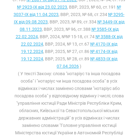
№ 2923-IX від 23.02.2023
, ВВР, 2023, № 60, ст.191
№
3037-IX від 11.04.2023
, ВВР, 2023, № 68, ст.234
№ 3295-
IX від 09.08.2023
, ВВР, 2023, № 89, ст.334
№ 3449-IX від
08.11.2023
, ВВР, 2023, № 96, ст.388
№ 3585-IX від
22.02.2024
, ВВР, 2024, №№ 15-18, ст.74
№ 3588-IX від
22.02.2024
, ВВР, 2024, № 13, ст.67
№ 4170-IX від
19.12.2024
, ВВР, 2025, № 27, ст.86
№ 4174-IX від
19.12.2024
, ВВР, 2025, № 28, ст.89
№ 4833-IX від
07.04.2026
)
( У тексті Закону: слова "нотаріус та інша посадова
особа" і "нотаріус чи інша посадова особа" в усіх
відмінках і числах замінено словами "нотаріус або
посадова особа" у відповідному відмінку і числі; слова
"управління юстиції Ради Міністрів Республіки Крим,
обласних, Київської та Севастопольської міських
державних адміністрацій" в усіх відмінках і числах
замінено словами "Головне управління юстиції
Міністерства юстиції України в Автономній Республіці