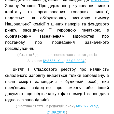
Закону України "Про державне регулювання ринків
капіталу та організованих товарних ринків",
надається на обґрунтовану письмову вимогу
Національної комісії з цінних паперів та фондового
ринку, засвідчену її гербовою печаткою, з
обов’язковим зазначенням відомостей про
постанову про проведення зазначеного
розслідування.
( Статтю 8 доповнено новою частиною згідно із
Законом
№ 3585-IX від 22.02.2024
)
Витяг зі Спадкового реєстру про наявність
складеного заповіту видається тільки заповідачу, а
після смерті заповідача - будь-якій особі, яка
пред’явила свідоцтво про смерть або інший
документ, що підтверджує факт смерті заповідача
(одного із заповідачів).
( Частина статті 8 в редакції Закону
№ 2527-VI від
21.09.2010
)