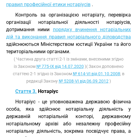
правил професійної етики нотаріусів
.
Контроль за організацією нотаріату, перевірка
організації нотаріальної діяльності нотаріусів,
дотримання ними
порядку вчинення нотаріальних
дій та виконання правил нотаріального діловодства
здійснюються Міністерством юстиції України та його
територіальними органами.
( Частина друга статті 2-1 із змінами, внесеними згідно
із Законом
№ 775-IX від 14.07.2020
)( Закон доповнено
статтею 2-1 згідно із Законом
№ 614-VI від 01.10.2008
; в
редакції Закону
№ 5208-VI від 06.09.2012
)
Стаття 3.
Нотаріус
Нотаріус - це уповноважена державою фізична
особа, яка здійснює нотаріальну діяльність у
державній нотаріальній конторі, державному
нотаріальному архіві або незалежну професійну
нотаріальну діяльність, зокрема посвідчує права, а