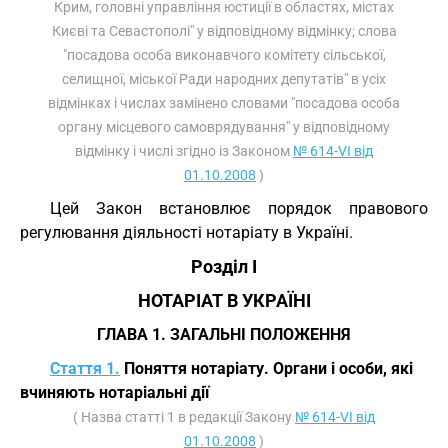
Крим, головні управління юстиції в областях, містах
Києві та Севастополі" у відповідному відмінку; слова
"посадова особа виконавчого комітету сільської,
селищної, міської Ради народних депутатів" в усіх
відмінках і числах замінено словами "посадова особа
органу місцевого самоврядування" у відповідному
відмінку і числі згідно із Законом
№ 614-VI від
01.10.2008
)
Цей Закон встановлює порядок правового
регулювання діяльності нотаріату в Україні.
Розділ I
НОТАРІАТ В УКРАЇНІ
ГЛАВА 1. ЗАГАЛЬНІ ПОЛОЖЕННЯ
Стаття 1.
Поняття нотаріату. Органи і особи, які
вчиняють нотаріальні дії
( Назва статті 1 в редакції Закону
№ 614-VI від
01.10.2008
)