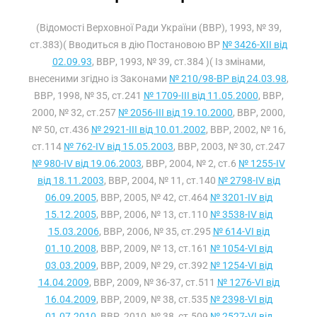
(Відомості Верховної Ради України (ВВР), 1993, № 39,
ст.383)( Вводиться в дію Постановою ВР
№ 3426-XII від
02.09.93
, ВВР, 1993, № 39, ст.384 )( Із змінами,
внесеними згідно із Законами
№ 210/98-ВР від 24.03.98
,
ВВР, 1998, № 35, ст.241
№ 1709-III від 11.05.2000
, ВВР,
2000, № 32, ст.257
№ 2056-III від 19.10.2000
, ВВР, 2000,
№ 50, ст.436
№ 2921-III від 10.01.2002
, ВВР, 2002, № 16,
ст.114
№ 762-IV від 15.05.2003
, ВВР, 2003, № 30, ст.247
№ 980-IV від 19.06.2003
, ВВР, 2004, № 2, ст.6
№ 1255-IV
від 18.11.2003
, ВВР, 2004, № 11, ст.140
№ 2798-IV від
06.09.2005
, ВВР, 2005, № 42, ст.464
№ 3201-IV від
15.12.2005
, ВВР, 2006, № 13, ст.110
№ 3538-IV від
15.03.2006
, ВВР, 2006, № 35, ст.295
№ 614-VI від
01.10.2008
, ВВР, 2009, № 13, ст.161
№ 1054-VI від
03.03.2009
, ВВР, 2009, № 29, ст.392
№ 1254-VI від
14.04.2009
, ВВР, 2009, № 36-37, ст.511
№ 1276-VI від
16.04.2009
, ВВР, 2009, № 38, ст.535
№ 2398-VI від
01.07.2010
, ВВР, 2010, № 38, ст.509
№ 2527-VI від