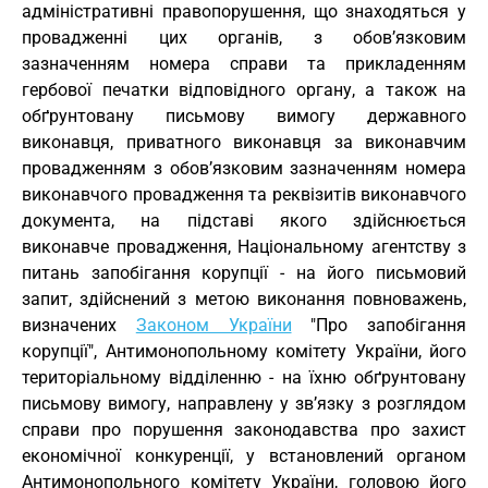
адміністративні правопорушення, що знаходяться у
провадженні цих органів, з обов’язковим
зазначенням номера справи та прикладенням
гербової печатки відповідного органу, а також на
обґрунтовану письмову вимогу державного
виконавця, приватного виконавця за виконавчим
провадженням з обов’язковим зазначенням номера
виконавчого провадження та реквізитів виконавчого
документа, на підставі якого здійснюється
виконавче провадження, Національному агентству з
питань запобігання корупції - на його письмовий
запит, здійснений з метою виконання повноважень,
визначених
Законом України
"Про запобігання
корупції", Антимонопольному комітету України, його
територіальному відділенню - на їхню обґрунтовану
письмову вимогу, направлену у зв’язку з розглядом
справи про порушення законодавства про захист
економічної конкуренції, у встановлений органом
Антимонопольного комітету України, головою його