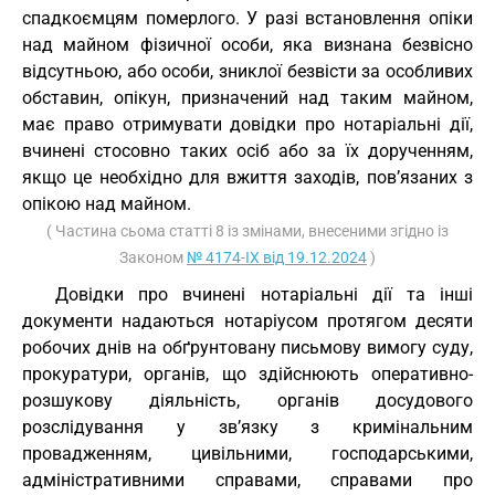
спадкоємцям померлого. У разі встановлення опіки
над майном фізичної особи, яка визнана безвісно
відсутньою, або особи, зниклої безвісти за особливих
обставин, опікун, призначений над таким майном,
має право отримувати довідки про нотаріальні дії,
вчинені стосовно таких осіб або за їх дорученням,
якщо це необхідно для вжиття заходів, пов’язаних з
опікою над майном.
( Частина сьома статті 8 із змінами, внесеними згідно із
Законом
№ 4174-IX від 19.12.2024
)
Довідки про вчинені нотаріальні дії та інші
документи надаються нотаріусом протягом десяти
робочих днів на обґрунтовану письмову вимогу суду,
прокуратури, органів, що здійснюють оперативно-
розшукову діяльність, органів досудового
розслідування у зв’язку з кримінальним
провадженням, цивільними, господарськими,
адміністративними справами, справами про