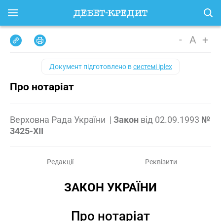
-
A
+
Документ підготовлено в
системі iplex
Про нотаріат
Верховна Рада України
|
Закон
від
02.09.1993
№
3425-XII
Редакції
Реквізити
ЗАКОН УКРАЇНИ
Про нотаріат