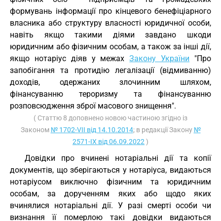
формувань інформації про кінцевого бенефіціарного
власника або структуру власності юридичної особи,
навіть якщо такими діями завдано шкоди
юридичним або фізичним особам, а також за інші дії,
якщо нотаріус діяв у межах
Закону України
"Про
запобігання та протидію легалізації (відмиванню)
доходів, одержаних злочинним шляхом,
фінансуванню тероризму та фінансуванню
розповсюдження зброї масового знищення".
( Статтю 8 доповнено новою частиною згідно із
Законом
№ 1702-VII від 14.10.2014
; в редакції Закону
№
2571-IX від 06.09.2022
)
Довідки про вчинені нотаріальні дії та копії
документів, що зберігаються у нотаріуса, видаються
нотаріусом виключно фізичним та юридичним
особам, за дорученням яких або щодо яких
вчинялися нотаріальні дії. У разі смерті особи чи
визнання її померлою такі довідки видаються