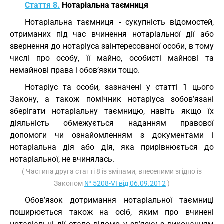
Стаття 8.
Нотаріальна таємниця
Нотаріальна таємниця - сукупність відомостей,
отриманих під час вчинення нотаріальної дії або
звернення до нотаріуса заінтересованої особи, в тому
числі про особу, її майно, особисті майнові та
немайнові права і обов’язки тощо.
Нотаріус та особи, зазначені у статті 1 цього
Закону, а також помічник нотаріуса зобов’язані
зберігати нотаріальну таємницю, навіть якщо їх
діяльність обмежується наданням правової
допомоги чи ознайомленням з документами і
нотаріальна дія або дія, яка прирівнюється до
нотаріальної, не вчинялась.
( Частина друга статті 8 із змінами, внесеними згідно із
Законом
№ 5208-VI від 06.09.2012
)
Обов’язок дотримання нотаріальної таємниці
поширюється також на осіб, яким про вчинені