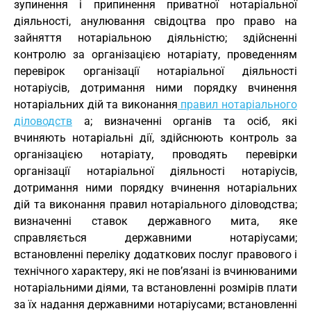
зупинення і припинення приватної нотаріальної
діяльності, анулювання свідоцтва про право на
зайняття нотаріальною діяльністю; здійсненні
контролю за організацією нотаріату, проведенням
перевірок організації нотаріальної діяльності
нотаріусів, дотримання ними порядку вчинення
нотаріальних дій та виконання
правил нотаріального
діловодств
а; визначенні органів та осіб, які
вчиняють нотаріальні дії, здійснюють контроль за
організацією нотаріату, проводять перевірки
організації нотаріальної діяльності нотаріусів,
дотримання ними порядку вчинення нотаріальних
дій та виконання правил нотаріального діловодства;
визначенні ставок державного мита, яке
справляється державними нотаріусами;
встановленні переліку додаткових послуг правового і
технічного характеру, які не пов’язані із вчинюваними
нотаріальними діями, та встановленні розмірів плати
за їх надання державними нотаріусами; встановленні