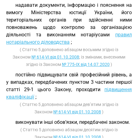
надавати документи, інформацію і пояснення на
вимогу Міністерства юстиції України, його
територіальних органів при здійсненні ними
повноважень щодо контролю за організацією
діяльності та виконанням нотаріусами
правил
нотаріального діловодства
;
( Статтю 5 доповнено абзацом восьмим згідно із
Законом
№ 614-VI від 01.10.2008
; із змінами, внесеними
згідно із Законом
№ 775-IX від 14.07.2020
)
постійно підвищувати свій професійний рівень, а
у випадках, передбачених пунктом 3 частини першої
статті 29-1 цього Закону, проходити
підвищення
кваліфікації
;
( Статтю 5 доповнено абзацом дев’ятим згідно із
Законом
№ 614-VI від 01.10.2008
)
виконувати інші обов’язки, передбачені законом.
( Статтю 5 доповнено абзацом десятим згідно із
Законом
№ 614-VI від 01.10.2008
)