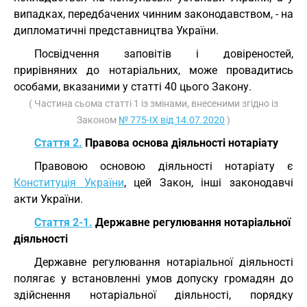
випадках, передбачених чинним законодавством, - на
дипломатичні представництва України.
Посвідчення заповітів і довіреностей,
прирівняних до нотаріальних, може провадитись
особами, вказаними у статті 40 цього Закону.
( Частина сьома статті 1 із змінами, внесеними згідно із
Законом
№ 775-IX від 14.07.2020
)
Стаття 2.
Правова основа діяльності нотаріату
Правовою основою діяльності нотаріату є
Конституція України
, цей Закон, інші законодавчі
акти України.
Стаття 2-1.
Державне регулювання нотаріальної
діяльності
Державне регулювання нотаріальної діяльності
полягає у встановленні умов допуску громадян до
здійснення нотаріальної діяльності, порядку