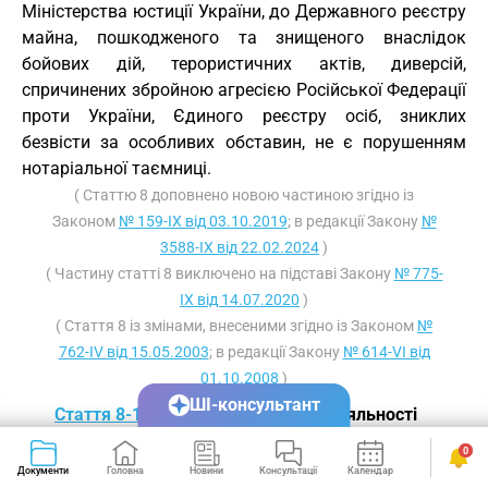
Міністерства юстиції України, до Державного реєстру
майна, пошкодженого та знищеного внаслідок
бойових дій, терористичних актів, диверсій,
спричинених збройною агресією Російської Федерації
проти України, Єдиного реєстру осіб, зниклих
безвісти за особливих обставин, не є порушенням
нотаріальної таємниці.
( Статтю 8 доповнено новою частиною згідно із
Законом
№ 159-IX від 03.10.2019
; в редакції Закону
№
3588-IX від 22.02.2024
)
( Частину статті 8 виключено на підставі Закону
№ 775-
IX від 14.07.2020
)
( Стаття 8 із змінами, внесеними згідно із Законом
№
762-IV від 15.05.2003
; в редакції Закону
№ 614-VI від
01.10.2008
)
ШІ-консультант
Стаття 8-1.
Гарантії нотаріальної діяльності
Держава гарантує і забезпечує рівні умови
0
Документи
Головна
Новини
Консультації
Календар
Сервіси
доступу громадянам до зайняття нотаріальною