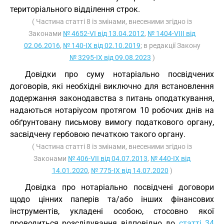
територіального відділення строк.
( Частина статті 8 із змінами, внесеними згідно із
Законами
№ 4652-VI від 13.04.2012
,
№ 1404-VIII від
02.06.2016
,
№ 140-IX від 02.10.2019
; в редакції Закону
№ 3295-IX від 09.08.2023
)
Довідки про суму нотаріально посвідчених
договорів, які необхідні виключно для встановлення
додержання законодавства з питань оподаткування,
надаються нотаріусом протягом 10 робочих днів на
обґрунтовану письмову вимогу податкового органу,
засвідчену гербовою печаткою такого органу.
( Частина статті 8 із змінами, внесеними згідно із
Законами
№ 406-VII від 04.07.2013
,
№ 440-IX від
14.01.2020
,
№ 775-IX від 14.07.2020
)
Довідка про нотаріально посвідчені договори
щодо цінних паперів та/або інших фінансових
інструментів, укладені особою, стосовно якої
проводиться розслідування відповідно до
статті 34