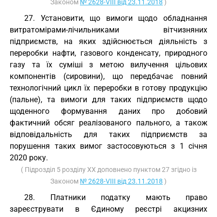
Законом
№ 2628-VIII від 23.11.2018
)
27. Установити, що вимоги щодо обладнання
витратомірами-лічильниками вітчизняних
підприємств, на яких здійснюється діяльність з
переробки нафти, газового конденсату, природного
газу та їх суміші з метою вилучення цільових
компонентів (сировини), що передбачає повний
технологічний цикл їх переробки в готову продукцію
(пальне), та вимоги для таких підприємств щодо
щоденного формування даних про добовий
фактичний обсяг реалізованого пального, а також
відповідальність для таких підприємств за
порушення таких вимог застосовуються з 1 січня
2020 року.
( Підрозділ 5 розділу XX доповнено пунктом 27 згідно із
Законом
№ 2628-VIII від 23.11.2018
)
28. Платники податку мають право
зареєструвати в Єдиному реєстрі акцизних