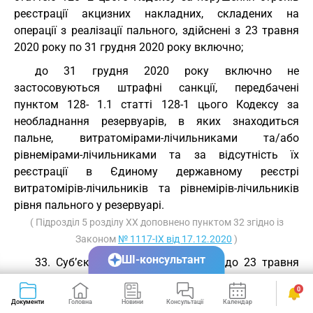
реєстрації акцизних накладних, складених на
операції з реалізації пального, здійснені з 23 травня
2020 року по 31 грудня 2020 року включно;
до 31 грудня 2020 року включно не
застосовуються штрафні санкції, передбачені
пунктом 128- 1.1 статті 128-1 цього Кодексу за
необладнання резервуарів, в яких знаходиться
пальне, витратомірами-лічильниками та/або
рівнемірами-лічильниками та за відсутність їх
реєстрації в Єдиному державному реєстрі
витратомірів-лічильників та рівнемірів-лічильників
рівня пального у резервуарі.
( Підрозділ 5 розділу XX доповнено пунктом 32 згідно із
Законом
№ 1117-IX від 17.12.2020
)
ШІ-консультант
33. Суб’єкти господарювання, які до 23 травня
2020 року підпадали під визначення платників
0
акцизного податку відповідно до підпункту 212.1.15
Документи
Головна
Новини
Консультації
Календар
Сервіси
пункту 212.1 статті 212 цього Кодексу та станом на