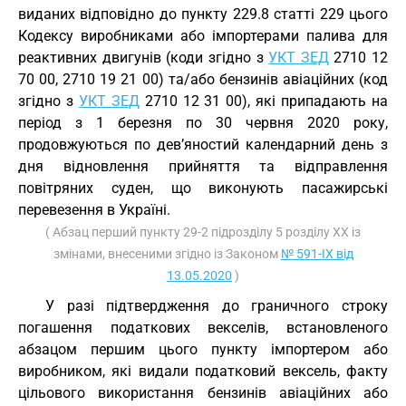
виданих відповідно до пункту 229.8 статті 229 цього
Кодексу виробниками або імпортерами палива для
реактивних двигунів (коди згідно з
УКТ ЗЕД
2710 12
70 00, 2710 19 21 00) та/або бензинів авіаційних (код
згідно з
УКТ ЗЕД
2710 12 31 00), які припадають на
період з 1 березня по 30 червня 2020 року,
продовжуються по дев’яностий календарний день з
дня відновлення прийняття та відправлення
повітряних суден, що виконують пасажирські
перевезення в Україні.
( Абзац перший пункту 29-2 підрозділу 5 розділу XX із
змінами, внесеними згідно із Законом
№ 591-IX від
13.05.2020
)
У разі підтвердження до граничного строку
погашення податкових векселів, встановленого
абзацом першим цього пункту імпортером або
виробником, які видали податковий вексель, факту
цільового використання бензинів авіаційних або