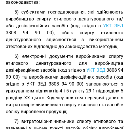
законодавства;
5) суб’єктами господарювання, які здійснюють
виробництво спирту етилового денатурованого та/
або дезінфекційних засобів (код згідно з
УКТ ЗЕД
3808 94 90 00), облік спирту етилового
денатурованого здійснюється з використанням
атестованих відповідно до законодавства методик;
6) електронні документи виробниками спирту
етилового денатурованого для виробництва
дезінфекційних засобів (код згідно з
УКТ ЗЕД
3808 94
90 00) та виробниками дезінфекційних засобів (код
згідно з УКТ ЗЕД 3808 94 90 00) заповнюються з
урахуванням підпунктів 4 і 5 пункту 29-1 підрозділу 5
розділу XX цього Кодексу шляхом передачі даних з
витратомірів-лічильників спирту етилового та засобів
обліку виробленої продукції;
7) витратоміри-лічильники спирту етилового та
зазначені у цьому пункті засоби обліку виробленої