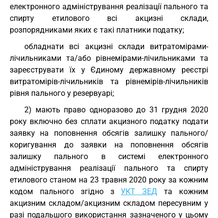
електронного адміністрування реалізації пального та
спирту етилового всі акцизні склади,
розпорядниками яких є такі платники податку;
обладнати всі акцизні склади витратомірами-
лічильниками та/або рівнемірами-лічильниками та
зареєструвати їх у Єдиному державному реєстрі
витратомірів-лічильників та рівнемірів-лічильників
рівня пального у резервуарі;
2) мають право одноразово до 31 грудня 2020
року включно без сплати акцизного податку подати
заявку на поповнення обсягів залишку пального/
коригування до заявки на поповнення обсягів
залишку пального в системі електронного
адміністрування реалізації пального та спирту
етилового станом на 23 травня 2020 року за кожним
кодом пального згідно з
УКТ ЗЕД
та кожним
акцизним складом/акцизним складом пересувним у
разі подальшого використання зазначеного у цьому