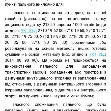
пункті пального виключно для:
власного споживання палив рідких, на основі
газойлів (дизпаливо), на які встановлено ставку
акцизного податку 213,50 євро за 1000 літрів (коди
згідно з
УКТ ЗЕД
2710 19 62 00-2710 19 68, 2710 19 71
00, 2710 19 75 00, 2710 19 99 00, 2710 20 31 00, 2710
20 35 00, 2710 20 39 00), розчинників або
розріджувачів на основі метанолу, інших готових
сумішей на основі метанолу (код згідно з
УКТ ЗЕД
3814 00 90 90). Ця норма не поширюється на
використання пального для заправлення
транспортних засобів, обладнання або пристроїв з
двигунами внутрішнього згоряння із запалюванням
від стиснення, з двигунами внутрішнього згоряння з
іскровим запалюванням, з двигунами внутрішнього
згоряння з кривошипно-шатунним механізмом;
власного споживання пального, що було
передано (відпущено, відвантажено) платником