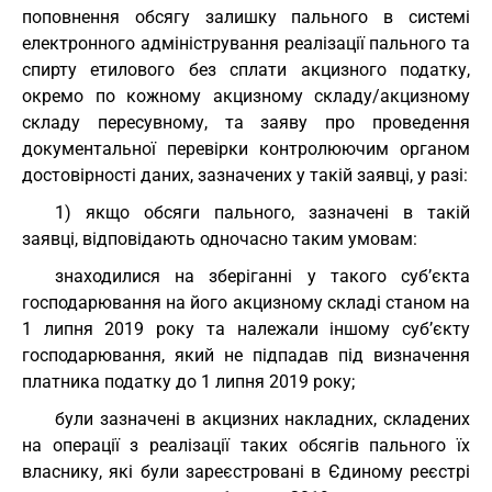
поповнення обсягу залишку пального в системі
електронного адміністрування реалізації пального та
спирту етилового без сплати акцизного податку,
окремо по кожному акцизному складу/акцизному
складу пересувному, та заяву про проведення
документальної перевірки контролюючим органом
достовірності даних, зазначених у такій заявці, у разі:
1) якщо обсяги пального, зазначені в такій
заявці, відповідають одночасно таким умовам:
знаходилися на зберіганні у такого суб’єкта
господарювання на його акцизному складі станом на
1 липня 2019 року та належали іншому суб’єкту
господарювання, який не підпадав під визначення
платника податку до 1 липня 2019 року;
були зазначені в акцизних накладних, складених
на операції з реалізації таких обсягів пального їх
власнику, які були зареєстровані в Єдиному реєстрі