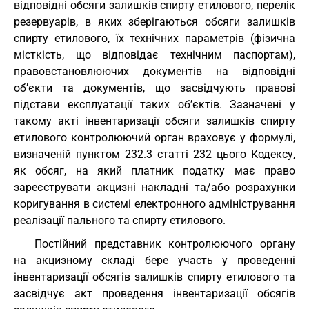
відповідні обсяги залишків спирту етилового, перелік
резервуарів, в яких зберігаються обсяги залишків
спирту етилового, їх технічних параметрів (фізична
місткість, що відповідає технічним паспортам),
правовстановлюючих документів на відповідні
об’єкти та документів, що засвідчують правові
підстави експлуатації таких об’єктів. Зазначені у
такому акті інвентаризації обсяги залишків спирту
етилового контролюючий орган враховує у формулі,
визначеній пунктом 232.3 статті 232 цього Кодексу,
як обсяг, на який платник податку має право
зареєструвати акцизні накладні та/або розрахунки
коригування в системі електронного адміністрування
реалізації пального та спирту етилового.
Постійний представник контролюючого органу
на акцизному складі бере участь у проведенні
інвентаризації обсягів залишків спирту етилового та
засвідчує акт проведення інвентаризації обсягів