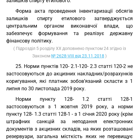
залишків спирту етилового.
Форма акта проведення інвентаризації обсягів
залишків спирту етилового затверджується
центральним органом виконавчої влади, що
забезпечує формування та реалізує державну
фінансову політику.
( Підрозділ 5 розділу XX доповнено пунктом 24 згідно із
Законом
№ 2628-VIII від 23.11.2018
)
25. Норми пунктів 120- 2.1-120- 2.3 статті 120-2 не
застосовуються до акцизних накладних/розрахунків
коригування, які платник зобов’язаний скласти з 1
липня по 30 листопада 2019 року.
Норми пункту 128- 1.2 статті 128-1
застосовуються з 1 жовтня 2019 року, а норми
пункту 128- 1.3 статті 128-1 - з 1 січня 2020 року (крім
штрафних санкцій за неподання електронних
документів з акцизних складів, на яких розташовані
резервуари, загальна місткість яких не перевищує