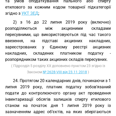
та умов оподаткування пального або спирту
етилового за кожним кодом товарної підкатегорії
згідно з
УКТ ЗЕД
;
2) з 16 до 22 липня 2019 року (включно)
розподіляються між акцизними складами
пересувними, що використовуються під час такого
ввезення, на підставі акцизних накладних,
зареєстрованих у Єдиному реєстрі акцизних
накладних, складених платником податку -
розпорядником таких акцизних складів пересувних.
( Підрозділ 5 розділу XX доповнено пунктом 23 згідно із
Законом
№ 2628-VIII від 23.11.2018
)
24. Протягом 20 календарних днів, починаючи з 1
липня 2019 року, платник податку зобов’язаний
подати до контролюючого органу акт проведення
інвентаризації обсягів залишків спирту етилового
станом на початок дня 1 липня 2019 року із
зазначенням адрес об’єктів, на яких зберігаються