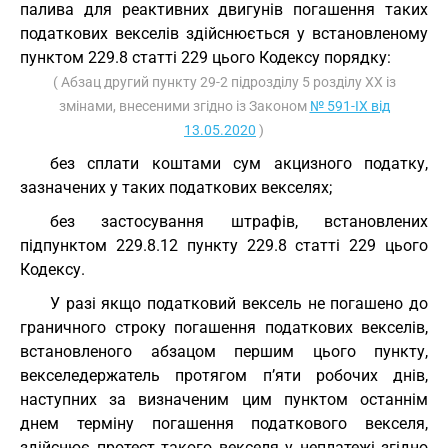
палива для реактивних двигунів погашення таких
податкових векселів здійснюється у встановленому
пунктом 229.8 статті 229 цього Кодексу порядку:
( Абзац другий пункту 29-2 підрозділу 5 розділу XX із
змінами, внесеними згідно із Законом
№ 591-IX від
13.05.2020
)
без сплати коштами сум акцизного податку,
зазначених у таких податкових векселях;
без застосування штрафів, встановлених
підпунктом 229.8.12 пункту 229.8 статті 229 цього
Кодексу.
У разі якщо податковий вексель не погашено до
граничного строку погашення податкових векселів,
встановленого абзацом першим цього пункту,
векселедержатель протягом п’яти робочих днів,
наступних за визначеним цим пунктом останнім
днем терміну погашення податкового векселя,
здійснює протест такого векселя у неплатежі згідно