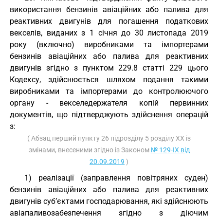
використання бензинів авіаційних або палива для
реактивних двигунів для погашення податкових
векселів, виданих з 1 січня до 30 листопада 2019
року (включно) виробниками та імпортерами
бензинів авіаційних або палива для реактивних
двигунів згідно з пунктом 229.8 статті 229 цього
Кодексу, здійснюється шляхом подання такими
виробниками та імпортерами до контролюючого
органу - векселедержателя копій первинних
документів, що підтверджують здійснення операцій
з:
( Абзац перший пункту 26 підрозділу 5 розділу XX із
змінами, внесеними згідно із Законом
№ 129-IX від
20.09.2019
)
1) реалізації (заправлення повітряних суден)
бензинів авіаційних або палива для реактивних
двигунів суб’єктами господарювання, які здійснюють
авіапаливозабезпечення згідно з діючим