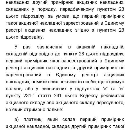
накладних другий примірник акцизних накладних,
складених у порядку, передбаченому пунктом 23
цього підрозділу, за умови, що перший примірник
такої акцизної накладної зареєстрований в Єдиному
реєстрі акцизних накладних згідно з пунктом 23
цього підрозділу.
У разі зазначення в акцизній накладній,
складеній відповідно до пункту 23 цього підрозділу,
перший примірник якої зареєстрований в Єдиному
реєстрі акцизних накладних, а другий примірник не
зареєстрований в Єдиному реєстрі акцизних
накладних, помилкових реквізитів особи, що отримує
пальне, або у визначених у підпунктах "з" та "и"
пункту 231.1 статті 231 цього Кодексу реквізитах
акцизного складу або акцизного складу пересувного,
на який отримано пальне:
а) платник, який склав перший примірник
акцизної накладної, складає другий примірник такої