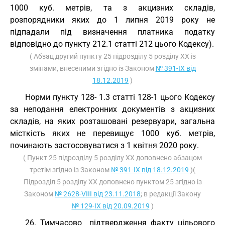
1000 куб. метрів, та з акцизних складів,
розпорядники яких до 1 липня 2019 року не
підпадали під визначення платника податку
відповідно до пункту 212.1 статті 212 цього Кодексу).
( Абзац другий пункту 25 підрозділу 5 розділу XX із
змінами, внесеними згідно із Законом
№ 391-IX від
18.12.2019
)
Норми пункту 128- 1.3 статті 128-1 цього Кодексу
за неподання електронних документів з акцизних
складів, на яких розташовані резервуари, загальна
місткість яких не перевищує 1000 куб. метрів,
починають застосовуватися з 1 квітня 2020 року.
( Пункт 25 підрозділу 5 розділу XX доповнено абзацом
третім згідно із Законом
№ 391-IX від 18.12.2019
)(
Підрозділ 5 розділу XX доповнено пунктом 25 згідно із
Законом
№ 2628-VIII від 23.11.2018
; в редакції Закону
№ 129-IX від 20.09.2019
)
26. Тимчасово підтвердження факту цільового