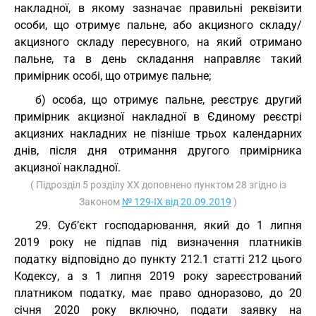
накладної, в якому зазначає правильні реквізити
особи, що отримує пальне, або акцизного складу/
акцизного складу пересувного, на який отримано
пальне, та в день складання направляє такий
примірник особі, що отримує пальне;
б) особа, що отримує пальне, реєструє другий
примірник акцизної накладної в Єдиному реєстрі
акцизних накладних не пізніше трьох календарних
днів, після дня отримання другого примірника
акцизної накладної.
( Підрозділ 5 розділу XX доповнено пунктом 28 згідно із
Законом
№ 129-IX від 20.09.2019
)
29. Суб’єкт господарювання, який до 1 липня
2019 року не підпав під визначення платників
податку відповідно до пункту 212.1 статті 212 цього
Кодексу, а з 1 липня 2019 року зареєстрований
платником податку, має право одноразово, до 20
січня 2020 року включно, подати заявку на