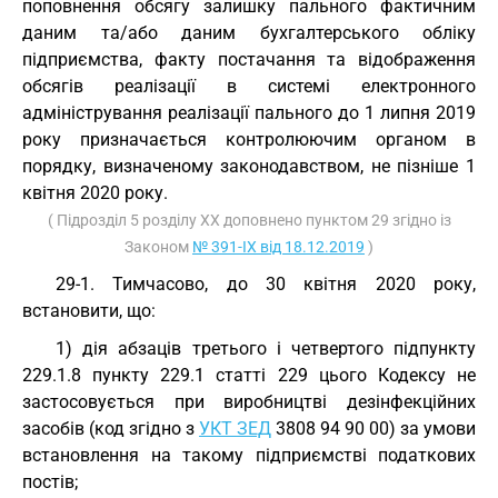
поповнення обсягу залишку пального фактичним
даним та/або даним бухгалтерського обліку
підприємства, факту постачання та відображення
обсягів реалізації в системі електронного
адміністрування реалізації пального до 1 липня 2019
року призначається контролюючим органом в
порядку, визначеному законодавством, не пізніше 1
квітня 2020 року.
( Підрозділ 5 розділу XX доповнено пунктом 29 згідно із
Законом
№ 391-IX від 18.12.2019
)
29-1. Тимчасово, до 30 квітня 2020 року,
встановити, що:
1) дія абзаців третього і четвертого підпункту
229.1.8 пункту 229.1 статті 229 цього Кодексу не
застосовується при виробництві дезінфекційних
засобів (код згідно з
УКТ ЗЕД
3808 94 90 00) за умови
встановлення на такому підприємстві податкових
постів;