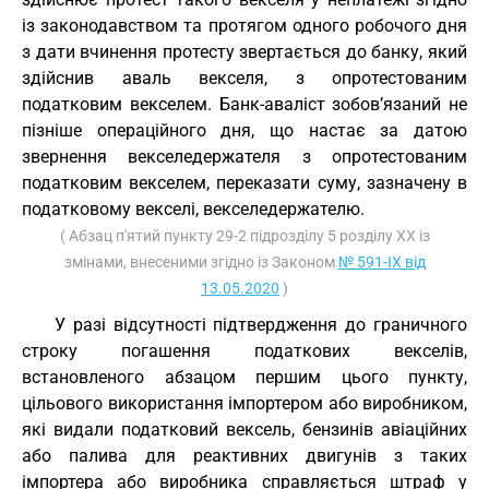
із законодавством та протягом одного робочого дня
з дати вчинення протесту звертається до банку, який
здійснив аваль векселя, з опротестованим
податковим векселем. Банк-аваліст зобов’язаний не
пізніше операційного дня, що настає за датою
звернення векселедержателя з опротестованим
податковим векселем, переказати суму, зазначену в
податковому векселі, векселедержателю.
( Абзац п'ятий пункту 29-2 підрозділу 5 розділу XX із
змінами, внесеними згідно із Законом
№ 591-IX від
13.05.2020
)
У разі відсутності підтвердження до граничного
строку погашення податкових векселів,
встановленого абзацом першим цього пункту,
цільового використання імпортером або виробником,
які видали податковий вексель, бензинів авіаційних
або палива для реактивних двигунів з таких
імпортера або виробника справляється штраф у