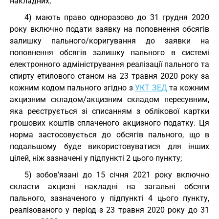
накладних;
4) мають право одноразово до 31 грудня 2020
року включно подати заявку на поповнення обсягів
залишку пального/коригування до заявки на
поповнення обсягів залишку пального в системі
електронного адміністрування реалізації пального та
спирту етилового станом на 23 травня 2020 року за
кожним кодом пального згідно з
УКТ ЗЕД
та кожним
акцизним складом/акцизним складом пересувним,
яка реєструється зі списанням з облікової картки
грошових коштів сплаченого акцизного податку. Ця
норма застосовується до обсягів пального, що в
подальшому буде використовуватися для інших
цілей, ніж зазначені у підпункті 2 цього пункту;
5) зобов’язані до 15 січня 2021 року включно
скласти акцизні накладні на загальні обсяги
пального, зазначеного у підпункті 4 цього пункту,
реалізованого у період з 23 травня 2020 року до 31