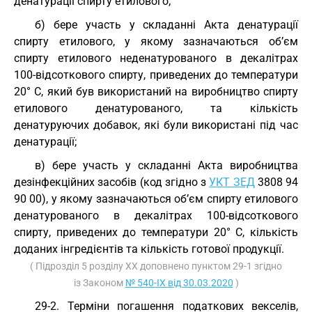
денатурації спирту етилового;
б) бере участь у складанні Акта денатурації
спирту етилового, у якому зазначаються об’єм
спирту етилового неденатурованого в декалітрах
100-відсоткового спирту, приведених до температури
20° С, який був використаний на виробництво спирту
етилового денатурованого, та кількість
денатуруючих добавок, які були використані під час
денатурації;
в) бере участь у складанні Акта виробництва
дезінфекційних засобів (код згідно з
УКТ ЗЕД
3808 94
90 00), у якому зазначаються об’єм спирту етилового
денатурованого в декалітрах 100-відсоткового
спирту, приведених до температури 20° С, кількість
доданих інгредієнтів та кількість готової продукції.
( Підрозділ 5 розділу XX доповнено пунктом 29-1 згідно
із Законом
№ 540-IX від 30.03.2020
)
29-2. Терміни погашення податкових векселів,