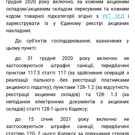
грудня 2020 року включно, за кожним акцизним
складом/акцизним складом пересувним та кожним
кодом товарної підкатегорії згідно з
УКТ ЗЕД
і
зареєструвати їх у Єдиному реєстрі акцизних
накладних.
До суб’єктів господарювання, зазначених у
цьому пункті:
до 31 грудня 2020 року включно не
застосовуються штрафні санкції, передбачені
пунктом 117.3 статті 117 (за здійснення операцій з
реалізації пального без реєстрації платниками
акцизного податку), пунктами 128- 1.2 (за відсутність
реєстрації акцизних складів) та 128- 1.3 (за
неподання електронних документів з акцизних
складів) статті 128-1 цього Кодексу;
до 15 січня 2021 року включно не
застосовуються штрафні санкції, передбачені
статтею 120- 2 цього Кодексу за порушення строків