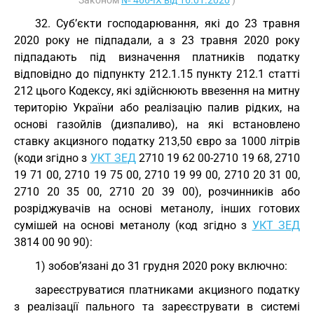
Законом
№ 466-IX від 16.01.2020
)
32. Суб’єкти господарювання, які до 23 травня
2020 року не підпадали, а з 23 травня 2020 року
підпадають під визначення платників податку
відповідно до підпункту 212.1.15 пункту 212.1 статті
212 цього Кодексу, які здійснюють ввезення на митну
територію України або реалізацію палив рідких, на
основі газойлів (дизпаливо), на які встановлено
ставку акцизного податку 213,50 євро за 1000 літрів
(коди згідно з
УКТ ЗЕД
2710 19 62 00-2710 19 68, 2710
19 71 00, 2710 19 75 00, 2710 19 99 00, 2710 20 31 00,
2710 20 35 00, 2710 20 39 00), розчинників або
розріджувачів на основі метанолу, інших готових
сумішей на основі метанолу (код згідно з
УКТ ЗЕД
3814 00 90 90):
1) зобов’язані до 31 грудня 2020 року включно:
зареєструватися платниками акцизного податку
з реалізації пального та зареєструвати в системі