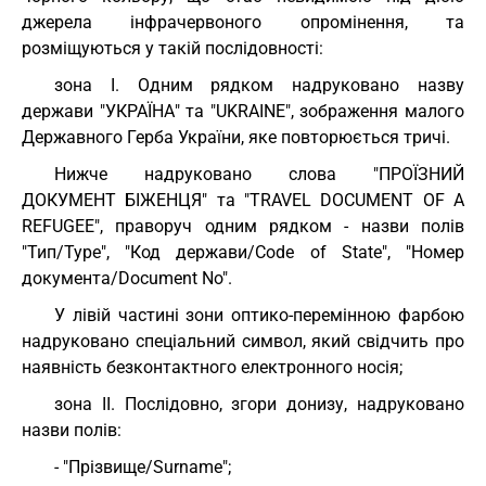
джерела інфрачервоного опромінення, та
розміщуються у такій послідовності:
зона I. Одним рядком надруковано назву
держави "УКРАЇНА" та "UKRAINE", зображення малого
Державного Герба України, яке повторюється тричі.
Нижче надруковано слова "ПРОЇЗНИЙ
ДОКУМЕНТ БІЖЕНЦЯ" та "TRAVEL DOCUMENT OF A
REFUGEE", праворуч одним рядком - назви полів
"Тип/Type", "Код держави/Code of State", "Номер
документа/Document No".
У лівій частині зони оптико-перемінною фарбою
надруковано спеціальний символ, який свідчить про
наявність безконтактного електронного носія;
зона II. Послідовно, згори донизу, надруковано
назви полів:
- "Прізвище/Surname";