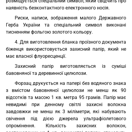
розміщується спеціальний символ, який свідчить про
наявність безконтактного електронного носія.
Риски, написи, зображення малого Державного
Герба України та спеціальний символ виконані
тисненням фольгою золотого кольору.
4. Для виготовлення бланка проїзного документа
біженця використовується захисний папір, який не
має власної флуоресценції.
Захисний папір виготовляється із суміші
бавовняної та деревинної целюлози.
Форзац друкується на папері без водяного знака
з вмістом бавовняної целюлози не менш як 90
відсотків та масою 1 кв. метра 95 грамів. Папір має
невидимі при денному світлі захисні волокна
завдовжки не менш як 3 міліметри, які набувають
свічення під дією джерела ультрафіолетового
опромінення. Кількість захисних волокон,