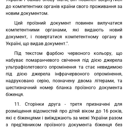
до компетентних органів країни свого проживання за
новим документом.
Цей проїзний документ повинен вилучатися
компетентними органами, які видають новий
документ, і повертатися компетентному органу в
Україні, що видав документ.".
Під текстом фарбою червоного кольору, що
набуває помаранчевого свічення під дією джерела
ультрафіолетового опромінення та стає невидимою
під дією джерела інфрачервоного опромінення,
надруковано серію, позначену двома літерами, та
шестизначний номер бланка проїзного документа
біженця.
11. Сторінки друга - третя призначені для
розміщення відомостей про дітей віком до 16 років,
які є біженцями і виїжджають за межі України разом
з пред’явником проїзного документа біженця без