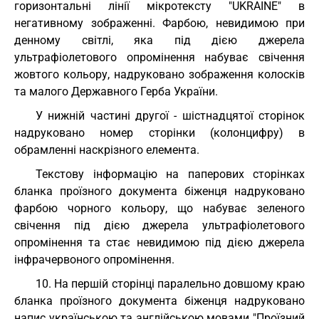
горизонтальні лінії мікротексту "UKRAINE" в
негативному зображенні. Фарбою, невидимою при
денному світлі, яка під дією джерела
ультрафіолетового опромінення набуває свічення
жовтого кольору, надруковано зображення колосків
та малого Державного Герба України.
У нижній частині другої - шістнадцятої сторінок
надруковано номер сторінки (колонцифру) в
обрамленні наскрізного елемента.
Текстову інформацію на паперових сторінках
бланка проїзного документа біженця надруковано
фарбою чорного кольору, що набуває зеленого
свічення під дією джерела ультрафіолетового
опромінення та стає невидимою під дією джерела
інфрачервоного опромінення.
10. На першій сторінці паралельно довшому краю
бланка проїзного документа біженця надруковано
напис українською та англійською мовами "Проїзний