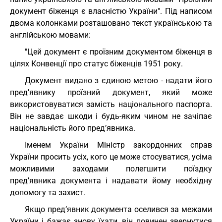
документ біженця є власністю України". Під написом
двома колонками розташовано текст українською та
англійською мовами:
"Цей документ є проїзним документом біженця в
цілях Конвенції про статус біженців 1951 року.
Документ видано з єдиною метою - надати його
пред’явнику проїзний документ, який може
використовуватися замість національного паспорта.
Він не завдає шкоди і будь-яким чином не зачіпає
національність його пред’явника.
Іменем України Міністр закордонних справ
України просить усіх, кого це може стосуватися, усіма
можливими заходами полегшити поїздку
пред’явника документа і надавати йому необхідну
допомогу та захист.
Якщо пред’явник документа оселився за межами
України і бажає знову їхати, він повинен звернутися