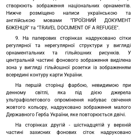
створюють зображення національних орнаментів.
Нижче розміщено написи українською та
англійською мовами "ПРОЇЗНИЙ ДОКУМЕНТ
БІЖЕНЦЯ" та "TRAVEL DOCUMENT OF A REFUGEE".
9. На паперових сторінках надруковано сітки
регулярної та нерегулярної структури у вигляді
орнаментальних та гільйошних рисунків. У
центральній частині фонового зображення виділена
зона у вигляді гільйошної розетки із зображенням
всередині контуру карти України.
На першій сторінці фарбою, невидимою при
денному світлі, яка під дією джерела
ультрафіолетового опромінення набуває свічення
жовтого кольору, надруковано зображення малого
Державного Герба України, яке повторюється двічі.
На сторінках другій - шістнадцятій у верхній
частині захисних фонових сіток надруковано