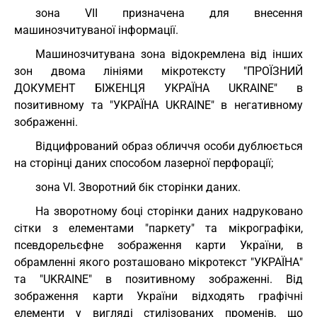
зона VII призначена для внесення
машинозчитуваної інформації.
Машинозчитувана зона відокремлена від інших
зон двома лініями мікротексту "ПРОЇЗНИЙ
ДОКУМЕНТ БІЖЕНЦЯ УКРАЇНА UKRAINE" в
позитивному та "УКРАЇНА UKRAINE" в негативному
зображенні.
Відцифрований образ обличчя особи дублюється
на сторінці даних способом лазерної перфорації;
зона VI. Зворотний бік сторінки даних.
На зворотному боці сторінки даних надруковано
сітки з елементами "паркету" та мікрографіки,
псевдорельєфне зображення карти України, в
обрамленні якого розташовано мікротекст "УКРАЇНА"
та "UKRAINE" в позитивному зображенні. Від
зображення карти України відходять графічні
елементи у вигляді стилізованих променів, що