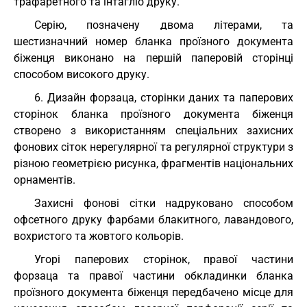
трафаретного та інтагліо друку.
Серію, позначену двома літерами, та
шестизначний номер бланка проїзного документа
біженця виконано на першій паперовій сторінці
способом високого друку.
6. Дизайн форзаца, сторінки даних та паперових
сторінок бланка проїзного документа біженця
створено з використанням спеціальних захисних
фонових сіток нерегулярної та регулярної структури з
різною геометрією рисунка, фрагментів національних
орнаментів.
Захисні фонові сітки надруковано способом
офсетного друку фарбами блакитного, лавандового,
вохристого та жовтого кольорів.
Угорі паперових сторінок, правої частини
форзаца та правої частини обкладинки бланка
проїзного документа біженця передбачено місце для