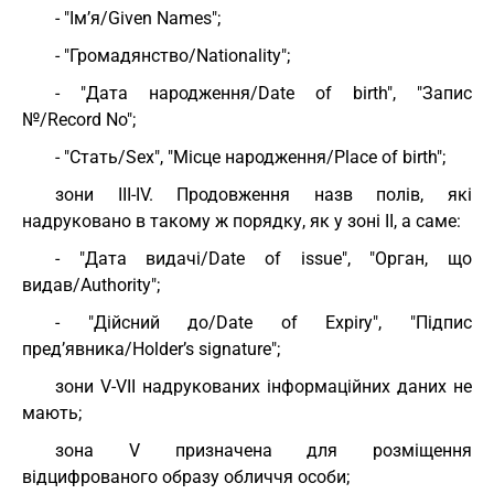
- "Ім’я/Given Names";
- "Громадянство/Nationality";
- "Дата народження/Date of birth", "Запис
№/Record No";
- "Стать/Sex", "Місце народження/Place of birth";
зони III-IV. Продовження назв полів, які
надруковано в такому ж порядку, як у зоні II, а саме:
- "Дата видачі/Date of issue", "Орган, що
видав/Authority";
- "Дійсний до/Date of Expiry", "Підпис
пред’явника/Holder’s signature";
зони V-VII надрукованих інформаційних даних не
мають;
зона V призначена для розміщення
відцифрованого образу обличчя особи;