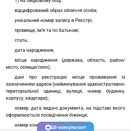
1) на лицьовому боці:
відцифрований образ обличчя особи;
унікальний номер запису в Реєстрі;
прізвище, ім’я та по батькові;
стать;
дата народження;
місце народження (держава, область, район/
місто, селище/село);
дані про реєстрацію місця проживання із
зазначенням адреси (найменування адміністративно-
територіальної одиниці, вулиця, номер будинку,
корпусу, квартири);
номер, дата видачі документа, на підставі якого
оформлюється посвідчення біженця;
номер контактного телефону;
ШІ-консультант