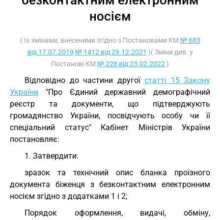
безконтактним електронним
носієм
( Із змінами, внесеними згідно з Постановами КМ
№ 683
від 17.07.2019
№ 1412 від 29.12.2021
)( Зміни див. у
Постанові КМ
№ 228 від 23.02.2022
)
Відповідно до частини другої
статті 15 Закону
України
"Про Єдиний державний демографічний
реєстр та документи, що підтверджують
громадянство України, посвідчують особу чи її
спеціальний статус" Кабінет Міністрів України
постановляє:
1. Затвердити:
зразок та технічний опис бланка проїзного
документа біженця з безконтактним електронним
носієм згідно з додатками 1 і 2;
Порядок оформлення, видачі, обміну,