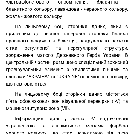
ультрафіолетового опромінення: блакитна -
блакитного кольору, лавандова - червоного кольору,
жовта - жовтого кольору.
На лицьовому боці сторінки даних, який є
прилеглим до першої паперової сторінки бланка
проїзного документа біженця, надруковано захисні
сітки регулярної та нерегулярної структури,
зображення малого Державного Герба України. В
центральній частині розміщено спеціальний захисний
гравірувальний елемент з хвилястими лініями та
словами "УКРАЇНА" та "UKRAINE" перемінного розміру,
що повторюються.
На лицьовому боці сторінки даних містяться
п’ять обов’язкових зон візуальної перевірки (I-V) та
машинозчитувана зона (VII).
Інформаційні дані у зонах I-V надруковані
українською та англійською мовами фарбою
чорного кольору, що стає невидимою під дією