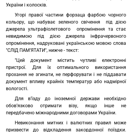
України і колосків.
Угорі правої частини форзаца фарбою чорного
кольору, що набуває зеленого свічення під дією
джерела ультрафіолетового опромінення та стає
невидимою під дією джерела інфрачервоного
опромінення, надруковані українською мовою слова
"СЛІД ПАМ’ЯТАТИ", нижче - текст:
"Цей документ містить чутливі електронні
пристрої. Для їх оптимального використання
прохання не згинати, не перфорувати і не піддавати
документ впливу крайніх температур або надмірної
вологості.
Для в’їзду до іноземної держави необхідно
обов’язково отримати візу, якщо інше не
передбачено міжнародними договорами України.
Невиконання митних і валютних правил може
призвести до відкладення закордонної поїздки.