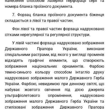
нанесення способом лазерної перфорації серії та
номера бланка проїзного документа.
7. Форзац бланка проїзного документа біженця
складається з лівої та правої частин.
Фон лівої та правої частин форзаца надруковано
сітками нерегулярної та регулярної структури.
У лівій частині форзаца надруковано зображення
Державного Прапора України, виконане
спеціальними растрами, від якого у вигляді променів
відходять графічні елементи, що створюють
зображення національних орнаментів. Фарбою
темно-синього кольору способом інтагліо друку
надруковано зображення малого Державного Герба
України. Фарбою, невидимою при денному світлі, що
набуває жовтого свічення під дією джерела
ультрафіолетового опромінення, надруковано
зображення малого Державного Герба України та
стилізовані зображення Державного Прапора