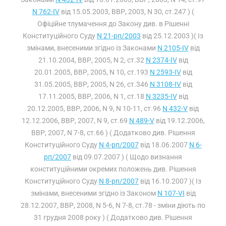
N 762-IV
від 15.05.2003, ВВР, 2003, N 30, ст.247 ) (
Офіційне тлумачення до Закону див. в Рішенні
Конституційного Суду
N 21-рп/2003
від 25.12.2003 )( Із
змінами, внесеними згідно із Законами
N 2105-IV
від
21.10.2004, ВВР, 2005, N 2, ст.32
N 2374-IV
від
20.01.2005, ВВР, 2005, N 10, ст.193
N 2593-IV
від
31.05.2005, ВВР, 2005, N 26, ст.346
N 3108-IV
від
17.11.2005, ВВР, 2006, N 1, ст.18
N 3235-IV
від
20.12.2005, ВВР, 2006, N 9, N 10-11, ст.96
N 432-V
від
12.12.2006, ВВР, 2007, N 9, ст.69
N 489-V
від 19.12.2006,
ВВР, 2007, N 7-8, ст.66 ) ( Додатково див. Рішення
Конституційного Суду
N 4-рп/2007
від 18.06.2007
N 6-
рп/2007
від 09.07.2007 ) ( Щодо визнання
конституційними окремих положень див. Рішення
Конституційного Суду
N 8-рп/2007
від 16.10.2007 )( Із
змінами, внесеними згідно із Законом
N 107-VI
від
28.12.2007, ВВР, 2008, N 5-6, N 7-8, ст.78 - зміни діють по
31 грудня 2008 року ) ( Додатково див. Рішення