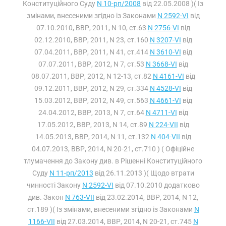
Конституційного Суду
N 10-рп/2008
від 22.05.2008 )( Із
змінами, внесеними згідно із Законами
N 2592-VI
від
07.10.2010, ВВР, 2011, N 10, ст.63
N 2756-VI
від
02.12.2010, ВВР, 2011, N 23, ст.160
N 3207-VI
від
07.04.2011, ВВР, 2011, N 41, ст.414
N 3610-VI
від
07.07.2011, ВВР, 2012, N 7, ст.53
N 3668-VI
від
08.07.2011, ВВР, 2012, N 12-13, ст.82
N 4161-VI
від
09.12.2011, ВВР, 2012, N 29, ст.334
N 4528-VI
від
15.03.2012, ВВР, 2012, N 49, ст.563
N 4661-VI
від
24.04.2012, ВВР, 2013, N 7, ст.64
N 4711-VI
від
17.05.2012, ВВР, 2013, N 14, ст.89
N 224-VII
від
14.05.2013, ВВР, 2014, N 11, ст.132
N 404-VII
від
04.07.2013, ВВР, 2014, N 20-21, ст.710 ) ( Офіційне
тлумачення до Закону див. в Рішенні Конституційного
Суду
N 11-рп/2013
від 26.11.2013 )( Щодо втрати
чинності Закону
N 2592-VI
від 07.10.2010 додатково
див. Закон
N 763-VII
від 23.02.2014, ВВР, 2014, N 12,
ст.189 )( Із змінами, внесеними згідно із Законами
N
1166-VII
від 27.03.2014, ВВР, 2014, N 20-21, ст.745
N