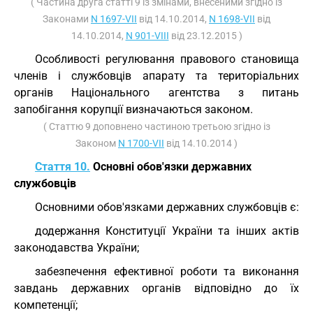
( Частина друга статті 9 із змінами, внесеними згідно із
Законами
N 1697-VII
від 14.10.2014,
N 1698-VII
від
14.10.2014,
N 901-VIII
від 23.12.2015 )
Особливості регулювання правового становища
членів і службовців апарату та територіальних
органів Національного агентства з питань
запобігання корупції визначаються законом.
( Статтю 9 доповнено частиною третьою згідно із
Законом
N 1700-VII
від 14.10.2014 )
Стаття 10.
Основні обов'язки державних
службовців
Основними обов'язками державних службовців є:
додержання Конституції України та інших актів
законодавства України;
забезпечення ефективної роботи та виконання
завдань державних органів відповідно до їх
компетенції;