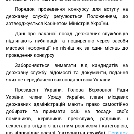
Порядок проведення конкурсу для вступу на
державну службу регулюється Положенням, що
затверджується Кабінетом Міністрів України.
Дані про вакансії посад державних службовців
підлягають публікації та поширенню через засоби
масової інформації не пізніш як за один місяць до
проведення конкурсу.
Забороняється вимагати від кандидатів на
державну службу відомості та документи, подання
яких не передбачено законодавством України.
Президент України, Голова Верховної Ради
України, члени Уряду України, глави місцевих
державних адміністрацій мають право самостійно
добирати та приймати осіб на посади своїх
помічників, керівників прес-служб, радників і
секретарів згідно з штатним розписом і категорією,
що відповідає посаді (патронатна служба).
Порядок