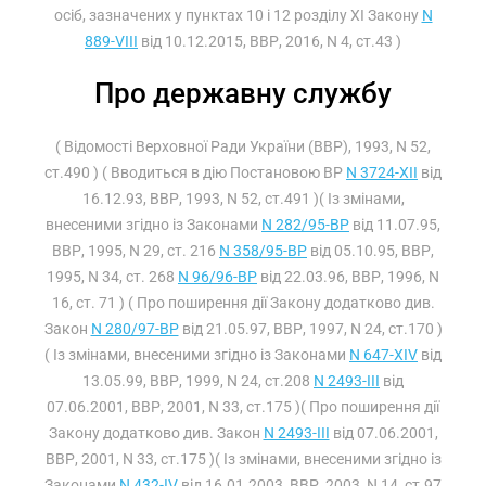
осіб, зазначених у пунктах 10 і 12 розділу XI Закону
N
889-VIII
від 10.12.2015, ВВР, 2016, N 4, ст.43 )
Про державну службу
( Відомості Верховної Ради України (ВВР), 1993, N 52,
ст.490 ) ( Вводиться в дію Постановою ВР
N 3724-XII
від
16.12.93, ВВР, 1993, N 52, ст.491 )( Із змінами,
внесеними згідно із Законами
N 282/95-ВР
від 11.07.95,
ВВР, 1995, N 29, ст. 216
N 358/95-ВР
від 05.10.95, ВВР,
1995, N 34, ст. 268
N 96/96-ВР
від 22.03.96, ВВР, 1996, N
16, ст. 71 ) ( Про поширення дії Закону додатково див.
Закон
N 280/97-ВР
від 21.05.97, ВВР, 1997, N 24, ст.170 )
( Із змінами, внесеними згідно із Законами
N 647-XIV
від
13.05.99, ВВР, 1999, N 24, ст.208
N 2493-III
від
07.06.2001, ВВР, 2001, N 33, ст.175 )( Про поширення дії
Закону додатково див. Закон
N 2493-III
від 07.06.2001,
ВВР, 2001, N 33, ст.175 )( Із змінами, внесеними згідно із
Законами
N 432-IV
від 16.01.2003, ВВР, 2003, N 14, ст.97