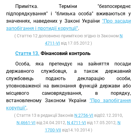
Примітка. Терміни "безпосереднє
підпорядкування" і "близька особа" вживаються у
значеннях, наведених у Законі України
"Про засади
запобігання і протидії корупції"
.
( Статтю 12 доповнено приміткою згідно із Законом
N
4711-VI
від 17.05.2012 )
Стаття 13.
Фінансовий контроль
Особа, яка претендує на зайняття посади
державного службовця, а також державний
службовець подають декларацію особи,
уповноваженої на виконання функцій держави або
місцевого самоврядування, в порядку,
встановленому Законом України
"Про запобігання
корупції"
.
( Стаття 13 в редакції Законів
N 2756-VI
від02.12.2010,
N 4661-VI
від 24.04.2012,
N 4711-VI
від 17.05.2012,
N
1700-VII
від14.10.2014 )