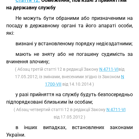
Стаття 12.
Обмеження, пов'язані з прийняттям
на державну службу
Не можуть бути обраними або призначеними на
посаду в державному органі та його апараті особи,
які:
визнані у встановленому порядку недієздатними;
мають не зняту або не погашену судимість за
вчинення злочину;
( Абзац третій статті 12 в редакції Закону
N 4711-VI
від
17.05.2012; із змінами, внесеними згідно із Законом
N
1700-VII
від 14.10.2014 )
у разі прийняття на службу будуть безпосередньо
підпорядковані близьким їм особам;
( Абзац четвертий статті 12 в редакції Закону
N 4711-VI
від 17.05.2012 )
в інших випадках, встановлених законами
України.