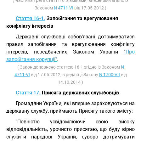
( Частина третя статті 16 із змінами, внесеними згідно із
Законом
N 4711-VI
від 17.05.2012 )
Стаття 16-1.
Запобігання та врегулювання
конфлікту інтересів
Державні службовці зобов’язані дотримуватися
правил запобігання та врегулювання конфлікту
інтересів, передбачених Законом України
"Про
запобігання корупції"
.
( Закон доповнено статтею 16-1 згідно із Законом
N
4711-VI
від 17.05.2012; в редакції Закону
N 1700-VII
від
14.10.2014 )
Стаття 17.
Присяга державних службовців
Громадяни України, які вперше зараховуються на
державну службу, приймають Присягу такого змісту:
"Повністю усвідомлюючи свою високу
відповідальність, урочисто присягаю, що буду вірно
служити народові України, суворо дотримувати