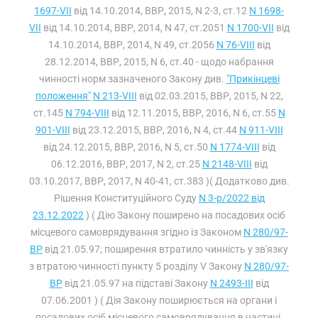
1697-VII
від 14.10.2014, ВВР, 2015, N 2-3, ст.12
N 1698-
VII
від 14.10.2014, ВВР, 2014, N 47, ст.2051
N 1700-VII
від
14.10.2014, ВВР, 2014, N 49, ст.2056
N 76-VIII
від
28.12.2014, ВВР, 2015, N 6, ст.40 - щодо набрання
чинності норм зазначеного Закону див.
"Прикінцеві
положення"
N 213-VIII
від 02.03.2015, ВВР, 2015, N 22,
ст.145
N 794-VIII
від 12.11.2015, ВВР, 2016, N 6, ст.55
N
901-VIII
від 23.12.2015, ВВР, 2016, N 4, ст.44
N 911-VIII
від 24.12.2015, ВВР, 2016, N 5, ст.50
N 1774-VIII
від
06.12.2016, ВВР, 2017, N 2, ст.25
N 2148-VIII
від
03.10.2017, ВВР, 2017, N 40-41, ст.383 )( Додатково див.
Рішення Конституційного Суду
N 3-р/2022 від
23.12.2022
) ( Дію Закону поширено на посадових осіб
місцевого самоврядування згідно із Законом
N 280/97-
ВР
від 21.05.97; поширення втратило чинність у зв'язку
з втратою чинності пункту 5 розділу V Закону
N 280/97-
ВР
від 21.05.97 на підставі Закону
N 2493-III
від
07.06.2001 ) ( Дія Закону поширюється на органи і
посадових осіб місцевого самоврядування в частині,