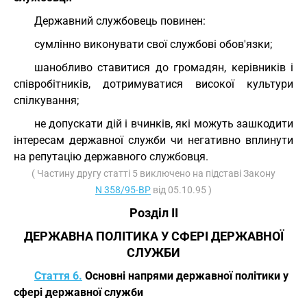
Державний службовець повинен:
сумлінно виконувати свої службові обов'язки;
шанобливо ставитися до громадян, керівників і
співробітників, дотримуватися високої культури
спілкування;
не допускати дій і вчинків, які можуть зашкодити
інтересам державної служби чи негативно вплинути
на репутацію державного службовця.
( Частину другу статті 5 виключено на підставі Закону
N 358/95-ВР
від 05.10.95 )
Розділ II
ДЕРЖАВНА ПОЛІТИКА У СФЕРІ ДЕРЖАВНОЇ
СЛУЖБИ
Стаття 6.
Основні напрями державної політики у
сфері державної служби