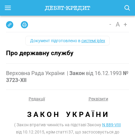
-
A
+
Документ підготовлено в
системі iplex
Про державну службу
Верховна Рада України
|
Закон
від
16.12.1993
№
3723-XII
Редакції
Реквізити
З А К О Н    У К Р А Ї Н И
( Закон втратив чинність на підставі Закону
N 889-VIII
від 10.12.2015, крім статті 37, що застосовується до