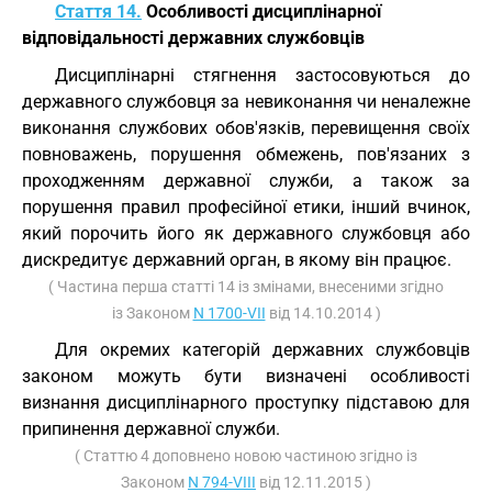
Стаття 14.
Особливості дисциплінарної
відповідальності державних службовців
Дисциплінарні стягнення застосовуються до
державного службовця за невиконання чи неналежне
виконання службових обов'язків, перевищення своїх
повноважень, порушення обмежень, пов'язаних з
проходженням державної служби, а також за
порушення правил професійної етики, інший вчинок,
який порочить його як державного службовця або
дискредитує державний орган, в якому він працює.
( Частина перша статті 14 із змінами, внесеними згідно
із Законом
N 1700-VII
від 14.10.2014 )
Для окремих категорій державних службовців
законом можуть бути визначені особливості
визнання дисциплінарного проступку підставою для
припинення державної служби.
( Статтю 4 доповнено новою частиною згідно із
Законом
N 794-VIII
від 12.11.2015 )