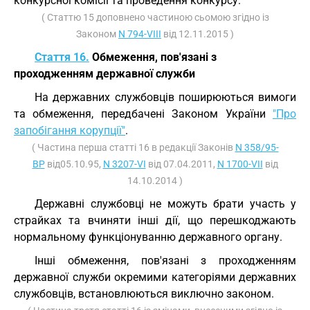
конкурсної комісії та проведення конкурсу.
( Статтю 15 доповнено частиною сьомою згідно із
Законом
N 794-VIII
від 12.11.2015 )
Стаття 16.
Обмеження, пов'язані з
проходженням державної служби
На державних службовців поширюються вимоги
та обмеження, передбачені Законом України
"Про
запобігання корупції"
.
( Частина перша статті 16 в редакції Законів
N 358/95-
ВР
від05.10.95,
N 3207-VI
від 07.04.2011,
N 1700-VII
від
14.10.2014 )
Державні службовці не можуть брати участь у
страйках та вчиняти інші дії, що перешкоджають
нормальному функціонуванню державного органу.
Інші обмеження, пов'язані з проходженням
державної служби окремими категоріями державних
службовців, встановлюються виключно законом.