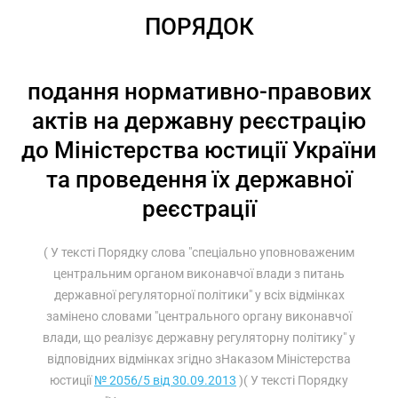
ПОРЯДОК
подання нормативно-правових
актів на державну реєстрацію
до Міністерства юстиції України
та проведення їх державної
реєстрації
( У тексті Порядку слова "спеціально уповноваженим
центральним органом виконавчої влади з питань
державної регуляторної політики" у всіх відмінках
замінено словами "центрального органу виконавчої
влади, що реалізує державну регуляторну політику" у
відповідних відмінках згідно зНаказом Міністерства
юстиції
№ 2056/5 від 30.09.2013
)( У тексті Порядку