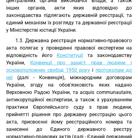
центральних органів виконавчої влади, а також
інших органів, акти яких відповідно до
законодавства підлягають державній реєстрації, та
єдиний механізм їх розгляду та державної реєстрації
у Міністерстві юстиції України.
1.3. Державна реєстрація нормативно-правового
акта полягає у проведенні правової експертизи на
відповідність його
Конституції
та законодавству
України,
Конвенції про захист прав людини і
основоположних свобод 1950 року
і
протоколам до
неї
(далі - Конвенція), міжнародним договорам
України, згоду на обов'язковість яких надано
Верховною Радою України, та acquis communautaire,
антикорупційної експертизи, а також з урахуванням
практики Європейського суду з прав людини,
прийнятті рішення про державну реєстрацію цього
акта, присвоєнні йому реєстраційного номера та
занесенні до Єдиного державного реєстру
нормативно-правових актів (далі - Єдиний державний