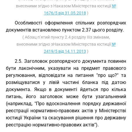
внесеними згідно з Наказом Міністерства юстиції
№
1676/5 від 31.05.2018
)
Особливості оформлення спільних розпорядчих
документів встановлено пунктом 2.37 цього розділу.
( Абзац п’ятий пункту 2.4 розділу ІІіз змінами,
внесеними згідно зНаказом Міністерства юстиції
№
2419/5 від 14.11.2013
)
2.5. Заголовок розпорядчого документа повинен
бути лаконічним, указувати на предмет правового
регулювання, відповідати на питання "про що?" та
розміщуватися у лівій частині бланка під датою
документа. Якщо в документі йдеться про кілька
питань, його заголовок може бути узагальнений
(наприклад, "Про вдосконалення порядку державної
реєстрації нормативно-правових актів у Міністерстві
юстиції України та скасування рішення про державну
реєстрацію нормативно-правових актів").