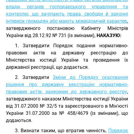
влади, органів господарського управління та
контролю, що зачіпають права, свободи й законні
інтереси громадян або мають міжвідомчий характер
,
затвердженого постановою Кабінету Міністрів
України від 28.12.92 № 731 (із змінами),
НАКАЗУЮ:
1. Затвердити Порядок подання нормативно-
правових актів на державну реєстрацію до
Міністерства юстиції України та проведення їх
державної реєстрації, що додається.
2. Затвердити
Зміни до Порядку скасування
рішення про державну реєстрацію нормативно-
правових актів, занесених до державного реєстру
,
затвердженого наказом Міністерства юстиції України
від 31.07.2000 № 32/5 та зареєстрованого в Мін'юсті
України 31.07.2000 за № 458/4679 (із змінами), що
додаються.
3. Визнати таким, що втратив чинність,
Порядок