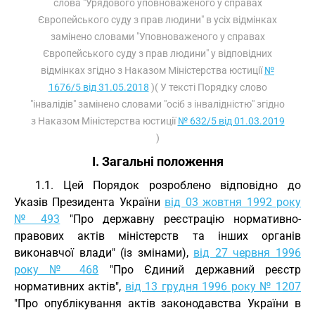
слова "Урядового уповноваженого у справах
Європейського суду з прав людини" в усіх відмінках
замінено словами "Уповноваженого у справах
Європейського суду з прав людини" у відповідних
відмінках згідно з Наказом Міністерства юстиції
№
1676/5 від 31.05.2018
)( У тексті Порядку слово
"інвалідів" замінено словами "осіб з інвалідністю" згідно
з Наказом Міністерства юстиції
№ 632/5 від 01.03.2019
)
I. Загальні положення
1.1. Цей Порядок розроблено відповідно до
Указів Президента України
від 03 жовтня 1992 року
№ 493
"Про державну реєстрацію нормативно-
правових актів міністерств та інших органів
виконавчої влади" (із змінами),
від 27 червня 1996
року № 468
"Про Єдиний державний реєстр
нормативних актів",
від 13 грудня 1996 року № 1207
"Про опублікування актів законодавства України в