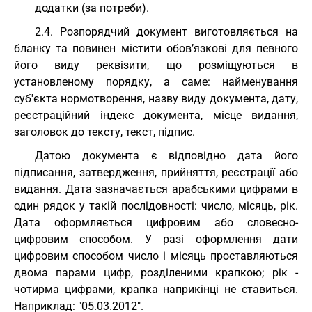
додатки (за потреби).
2.4. Розпорядчий документ виготовляється на
бланку та повинен містити обов’язкові для певного
його виду реквізити, що розміщуються в
установленому порядку, а саме: найменування
суб'єкта нормотворення, назву виду документа, дату,
реєстраційний індекс документа, місце видання,
заголовок до тексту, текст, підпис.
Датою документа є відповідно дата його
підписання, затвердження, прийняття, реєстрації або
видання. Дата зазначається арабськими цифрами в
один рядок у такій послідовності: число, місяць, рік.
Дата оформляється цифровим або словесно-
цифровим способом. У разі оформлення дати
цифровим способом число і місяць проставляються
двома парами цифр, розділеними крапкою; рік -
чотирма цифрами, крапка наприкінці не ставиться.
Наприклад: "05.03.2012".