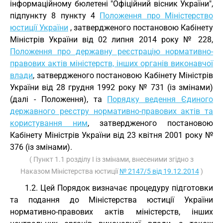
інформаційному бюлетені "Офіційний вісник України",
підпункту 8 пункту 4
Положення про Міністерство
юстиції України
, затвердженого постановою Кабінету
Міністрів України від 02 липня 2014 року № 228,
Положення про державну реєстрацію нормативно-
правових актів міністерств, інших органів виконавчої
влади
, затвердженого постановою Кабінету Міністрів
України від 28 грудня 1992 року № 731 (із змінами)
(далі - Положення), та
Порядку ведення Єдиного
державного реєстру нормативно-правових актів та
користування ним
, затвердженого постановою
Кабінету Міністрів України від 23 квітня 2001 року №
376 (із змінами).
( Пункт 1.1 розділу І із змінами, внесеними згідно з
Наказом Міністерства юстиції
№ 2147/5 від 19.12.2014
)
1.2. Цей Порядок визначає процедуру підготовки
та подання до Міністерства юстиції України
нормативно-правових актів міністерств, інших