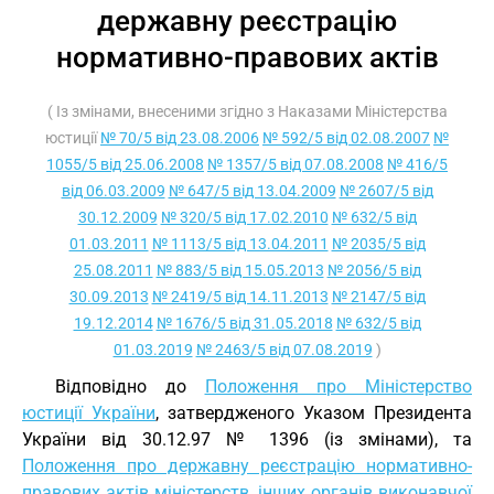
державну реєстрацію
нормативно-правових актів
( Із змінами, внесеними згідно з Наказами Міністерства
юстиції
№ 70/5 від 23.08.2006
№ 592/5 від 02.08.2007
№
1055/5 від 25.06.2008
№ 1357/5 від 07.08.2008
№ 416/5
від 06.03.2009
№ 647/5 від 13.04.2009
№ 2607/5 від
30.12.2009
№ 320/5 від 17.02.2010
№ 632/5 від
01.03.2011
№ 1113/5 від 13.04.2011
№ 2035/5 від
25.08.2011
№ 883/5 від 15.05.2013
№ 2056/5 від
30.09.2013
№ 2419/5 від 14.11.2013
№ 2147/5 від
19.12.2014
№ 1676/5 від 31.05.2018
№ 632/5 від
01.03.2019
№ 2463/5 від 07.08.2019
)
Відповідно до
Положення про Міністерство
юстиції України
, затвердженого Указом Президента
України від 30.12.97 № 1396 (із змінами), та
Положення про державну реєстрацію нормативно-
правових актів міністерств, інших органів виконавчої