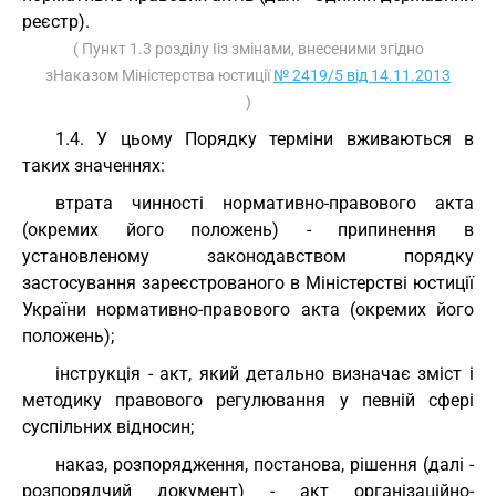
реєстр).
( Пункт 1.3 розділу Ііз змінами, внесеними згідно
зНаказом Міністерства юстиції
№ 2419/5 від 14.11.2013
)
1.4. У цьому Порядку терміни вживаються в
таких значеннях:
втрата чинності нормативно-правового акта
(окремих його положень) - припинення в
установленому законодавством порядку
застосування зареєстрованого в Міністерстві юстиції
України нормативно-правового акта (окремих його
положень);
інструкція - акт, який детально визначає зміст і
методику правового регулювання у певній сфері
суспільних відносин;
наказ, розпорядження, постанова, рішення (далі -
розпорядчий документ) - акт організаційно-