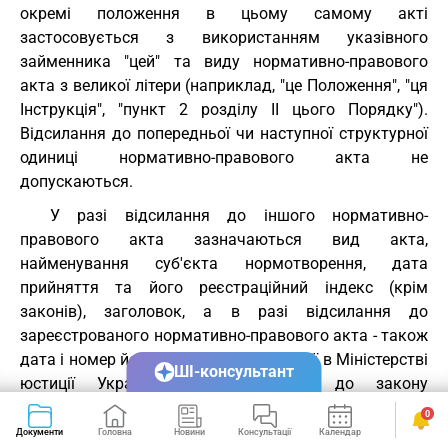
окремі положення в цьому самому акті
застосовується з використанням указівного
займенника "цей" та виду нормативно-правового
акта з великої літери (наприклад, "це Положення", "ця
Інструкція", "пункт 2 розділу ІІ цього Порядку").
Відсилання до попередньої чи наступної структурної
одиниці нормативно-правового акта не
допускаються.
У разі відсилання до іншого нормативно-
правового акта зазначаються вид акта,
найменування суб'єкта нормотворення, дата
прийняття та його реєстраційний індекс (крім
законів), заголовок, а в разі відсилання до
зареєстрованого нормативно-правового акта - також
дата і номер його державної реєстрації в Міністерстві
ШІ-консультант
юстиції України. При відсиланні до закону
зазначається тільки його заголовок (крім законів
0
про внесення змін).
Документи
Головна
Новини
Консультації
Календар
Сервіси