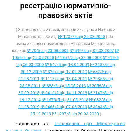
реєстрацію нормативно-
правових актів
( Заголовок із змінами, внесеними згідно з Наказом
Міністерства юстиції
№ 1207/5 від 26.03.2020
)( Із
змінами, внесеними згідно з Наказами Міністерства
юстиції
№ 70/5 від 23.08.2006
№ 592/5 від 02.08.2007
№
1055/5 від 25.06.2008
№ 1357/5 від 07.08.2008
№ 416/5
від 06.03.2009
№ 647/5 від 13.04.2009
№ 2607/5 від
30.12.2009
№ 320/5 від 17.02.2010
№ 632/5 від
01.03.2011
№ 1113/5 від 13.04.2011
№ 2035/5 від
25.08.2011
№ 883/5 від 15.05.2013
№ 2056/5 від
30.09.2013
№ 2419/5 від 14.11.2013
№ 2147/5 від
19.12.2014
№ 1676/5 від 31.05.2018
№ 632/5 від
01.03.2019
№ 2463/5 від 07.08.2019
№ 3263/5 від
25.10.2019
№ 1207/5 від 26.03.2020
)
Відповідно до
Положення про Міністерство
юстиції України
, затвердженого Указом Президента