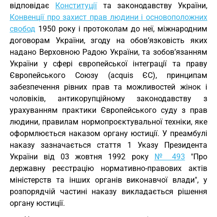
відповідає
Конституції
та законодавству України,
Конвенції про захист прав людини і основоположних
свобод
1950 року і протоколам до неї, міжнародним
договорам України, згоду на обов’язковість яких
надано Верховною Радою України, та зобов’язанням
України у сфері європейської інтеграції та праву
Європейського Союзу (acquis ЄС), принципам
забезпечення рівних прав та можливостей жінок і
чоловіків, антикорупційному законодавству з
урахуванням практики Європейського суду з прав
людини, правилам нормопроєктувальної техніки, яке
оформлюється наказом органу юстиції. У преамбулі
наказу зазначається стаття 1 Указу Президента
України від 03 жовтня 1992 року
№ 493
"Про
державну реєстрацію нормативно-правових актів
міністерств та інших органів виконавчої влади", у
розпорядчій частині наказу викладається рішення
органу юстиції.