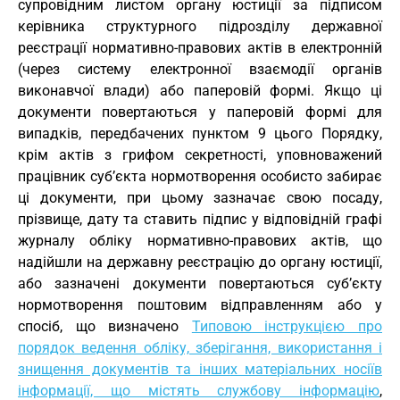
супровідним листом органу юстиції за підписом
керівника структурного підрозділу державної
реєстрації нормативно-правових актів в електронній
(через систему електронної взаємодії органів
виконавчої влади) або паперовій формі. Якщо ці
документи повертаються у паперовій формі для
випадків, передбачених пунктом 9 цього Порядку,
крім актів з грифом секретності, уповноважений
працівник суб’єкта нормотворення особисто забирає
ці документи, при цьому зазначає свою посаду,
прізвище, дату та ставить підпис у відповідній графі
журналу обліку нормативно-правових актів, що
надійшли на державну реєстрацію до органу юстиції,
або зазначені документи повертаються суб’єкту
нормотворення поштовим відправленням або у
спосіб, що визначено
Типовою інструкцією про
порядок ведення обліку, зберігання, використання і
знищення документів та інших матеріальних носіїв
інформації, що містять службову інформацію
,