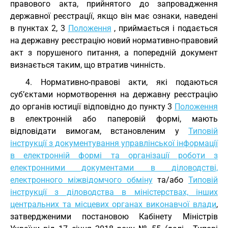
правового акта, прийнятого до запровадження
державної реєстрації, якщо він має ознаки, наведені
в пунктах 2, 3
Положення
, приймається і подається
на державну реєстрацію новий нормативно-правовий
акт з порушеного питання, а попередній документ
визнається таким, що втратив чинність.
4. Нормативно-правові акти, які подаються
суб’єктами нормотворення на державну реєстрацію
до органів юстиції відповідно до пункту 3
Положення
в електронній або паперовій формі, мають
відповідати вимогам, встановленим у
Типовій
інструкції з документування управлінської інформації
в електронній формі та організації роботи з
електронними документами в діловодстві,
електронного міжвідомчого обміну
та/або
Типовій
інструкції з діловодства в міністерствах, інших
центральних та місцевих органах виконавчої влади
,
затвердженими постановою Кабінету Міністрів