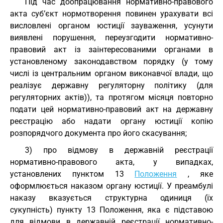
Під час доопрацювання нормативно-правового
акта суб’єкт нормотворення повинен урахувати всі
висловлені органом юстиції зауваження, усунути
виявлені порушення, переузгодити нормативно-
правовий акт із заінтересованими органами в
установленому законодавством порядку (у тому
числі із центральним органом виконавчої влади, що
реалізує державну регуляторну політику (для
регуляторних актів)), та протягом місяця повторно
подати цей нормативно-правовий акт на державну
реєстрацію або надати органу юстиції копію
розпорядчого документа про його скасування;
3) про відмову в державній реєстрації
нормативно-правового акта, у випадках,
установлених пунктом 13
Положення
, яке
оформлюється наказом органу юстиції. У преамбулі
наказу вказується структурна одиниця (їх
сукупність) пункту 13 Положення, яка є підставою
для відмови в державній реєстрації нормативно-