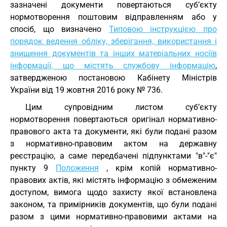
зазначені документи повертаються суб’єкту
нормотворення поштовим відправленням або у
спосіб, що визначено
Типовою інструкцією про
порядок ведення обліку, зберігання, використання і
знищення документів та інших матеріальних носіїв
інформації, що містять службову інформацію
,
затвердженою постановою Кабінету Міністрів
України від 19 жовтня 2016 року № 736.
Цим супровідним листом суб’єкту
нормотворення повертаються оригінал нормативно-
правового акта та документи, які були подані разом
з нормативно-правовим актом на державну
реєстрацію, а саме передбачені підпунктами "в"-"є"
пункту 9
Положення
, крім копій нормативно-
правових актів, які містять інформацію з обмеженим
доступом, вимога щодо захисту якої встановлена
законом, та примірників документів, що були подані
разом з цими нормативно-правовими актами на