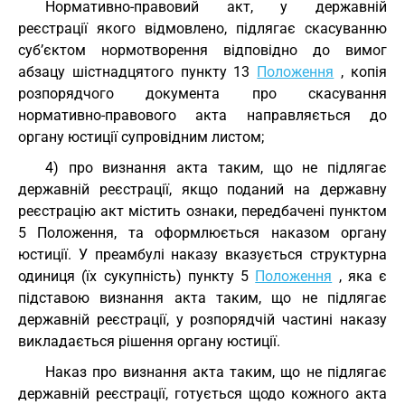
Нормативно-правовий акт, у державній
реєстрації якого відмовлено, підлягає скасуванню
суб’єктом нормотворення відповідно до вимог
абзацу шістнадцятого пункту 13
Положення
, копія
розпорядчого документа про скасування
нормативно-правового акта направляється до
органу юстиції супровідним листом;
4) про визнання акта таким, що не підлягає
державній реєстрації, якщо поданий на державну
реєстрацію акт містить ознаки, передбачені пунктом
5 Положення, та оформлюється наказом органу
юстиції. У преамбулі наказу вказується структурна
одиниця (їх сукупність) пункту 5
Положення
, яка є
підставою визнання акта таким, що не підлягає
державній реєстрації, у розпорядчій частині наказу
викладається рішення органу юстиції.
Наказ про визнання акта таким, що не підлягає
державній реєстрації, готується щодо кожного акта