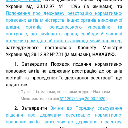
України від 30.12.97 № 1396 (із змінами), та
Положення про державну реєстрацію нормативно-
правових актів міністерств, інших органів виконавчої
влади, органів господарського управління та
контролю, що зачіпають права, свободи й законні
інтереси громадян або мають міжвідомчий характер
,
затвердженого постановою Кабінету Міністрів
України від 28.12.92 № 731 (із змінами),
НАКАЗУЮ:
1. Затвердити Порядок подання нормативно-
правових актів на державну реєстрацію до органів
юстиції та проведення їх державної реєстрації, що
додається.
( Пункт 1 із змінами, внесеними згідно з Наказом
Міністерства юстиції
№ 1207/5 від 26.03.2020
)
2. Затвердити
Зміни до Порядку скасування
рішення про державну реєстрацію нормативно-
правових актів, занесених до державного реєстру
,