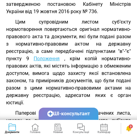
затвердженою постановою Кабінету Міністрів
України від 19 жовтня 2016 року № 736.
Цим супровідним листом суб’єкту
нормотворення повертаються оригінал нормативно-
правового акта та документи, які були подані разом
з нормативно-правовим актом на державну
реєстрацію, а саме передбачені підпунктами "в"-"є"
пункту 9
Положення
, крім копій нормативно-
правових актів, які містять інформацію з обмеженим
доступом, вимога щодо захисту якої встановлена
законом, та примірників документів, що були подані
разом з цими нормативно-правовими актами на
державну реєстрацію, адресатом яких є орган
юстиції.
Паперові копії (примірники): зазначених листа,
ШІ-консультант
наказу та висновку; супровідного листа суб’єкта
нормотворення про подання нормативно-правового
0
Документи
Головна
Новини
Консультації
Календар
Сервіси
акта на державну реєстрацію, а також нормативно-