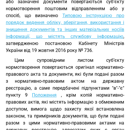
або зазначені документи повертаються суб’єкту
нормотворення поштовим відправленням або у
спосіб, що визначено
Типовою інструкцією про
порядок ведення обліку, зберігання, використання і
знищення документів та інших матеріальних носіїв
інформації, що містять службову інформацію
,
затвердженою постановою Кабінету Міністрів
України від 19 жовтня 2016 року № 736.
Цим супровідним листом суб’єкту
нормотворення повертаються оригінал нормативно-
правового акта та документи, які були подані разом
з нормативно-правовим актом на державну
реєстрацію, а саме передбачені підпунктами "в"-"є"
пункту 9
Положення
, крім копій нормативно-
правових актів, які містять інформацію з обмеженим
доступом, вимога щодо захисту якої встановлена
законом, та примірників документів, що були подані
разом з цими нормативно-правовими актами на
державну реєстрацію, адресатом яких є орган