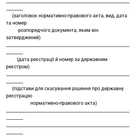
__________________________________________________________
________ 
     (заголовок нормативно-правового акта, вид, дата 
та номер 
          розпорядчого документа, яким він 
затверджений) 
__________________________________________________________
________ 
         (дата реєстрації й номер за державним 
реєстром) 
__________________________________________________________
________ 
     (підстави для скасування рішення про державну 
реєстрацію 
                    нормативно-правового акта) 
__________________________________________________________
________ 
__________________________________________________________
________ 