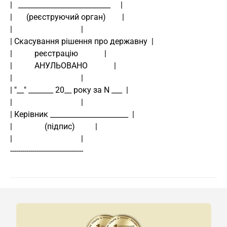
|   __________________________     |
|       (реєструючий орган)        |
|                                  |
| Скасування рішення про державну  |
|           реєстрацію             |
|           АНУЛЬОВАНО             |
|                                  |
| "__" _______ 20__ року за N ___  |
|                                  |
| Керівник ______________________  |
|                (підпис)          |
|                                  |
------------------------------------ 