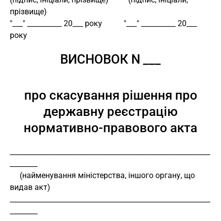
прізвище) 
"___" __________ 20___ року           "___" __________ 20___ 
року 
ВИСНОВОК N ___
про скасування рішення про
державну реєстрацію
нормативно-правового акта
__________________________________________________________
________ 
     (найменування міністерства, іншого органу, що 
видав акт)
__________________________________________________________
________ 