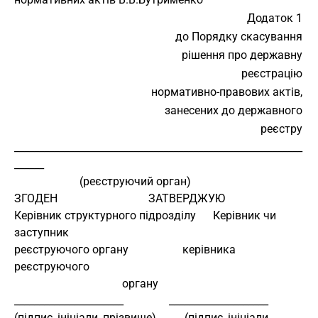
Додаток 1
до Порядку скасування
рішення про державну
реєстрацію
нормативно-правових актів,
занесених до державного
реєстру
__________________________________________________________
______ 
                       (реєструючий орган)
ЗГОДЕН                                ЗАТВЕРДЖУЮ 
Керівник структурного підрозділу      Керівник чи 
заступник 
реєструючого органу                   керівника 
реєструючого 
                                      органу
______________________                ____________________ 
(підпис, ініціали, прізвище)          (підпис, ініціали, 