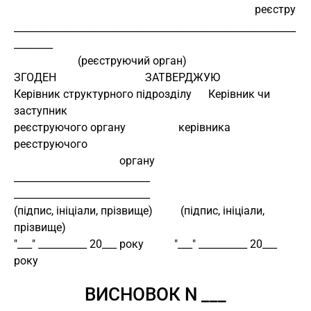
реєстру
__________________________________________________________
________ 
                       (реєструючий орган) 
ЗГОДЕН                                ЗАТВЕРДЖУЮ 
Керівник структурного підрозділу      Керівник чи 
заступник 
реєструючого органу                   керівника 
реєструючого 
                                      органу
____________________________          
____________________________ 
(підпис, ініціали, прізвище)          (підпис, ініціали, 
прізвище) 
"___" __________ 20___ року           "___" __________ 20___ 
року 
ВИСНОВОК N ___