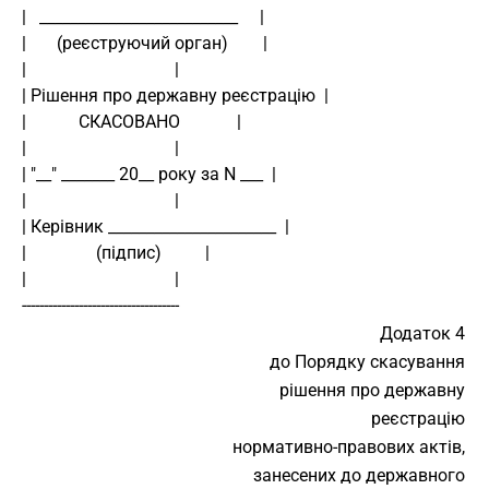
|   __________________________     |
|       (реєструючий орган)        |
|                                  |
| Рішення про державну реєстрацію  |
|            СКАСОВАНО             |
|                                  |
| "__" _______ 20__ року за N ___  |
|                                  |
| Керівник ______________________  |
|                (підпис)          |
|                                  |
------------------------------------ 
Додаток 4
до Порядку скасування
рішення про державну
реєстрацію
нормативно-правових актів,
занесених до державного