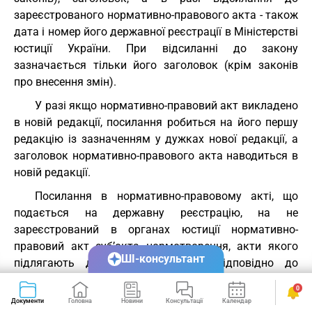
зареєстрованого нормативно-правового акта - також
дата і номер його державної реєстрації в Міністерстві
юстиції України. При відсиланні до закону
зазначається тільки його заголовок (крім законів
про внесення змін).
У разі якщо нормативно-правовий акт викладено
в новій редакції, посилання робиться на його першу
редакцію із зазначенням у дужках нової редакції, а
заголовок нормативно-правового акта наводиться в
новій редакції.
Посилання в нормативно-правовому акті, що
подається на державну реєстрацію, на не
зареєстрований в органах юстиції нормативно-
правовий акт суб’єкта нормотворення, акти якого
ШІ-консультант
підлягають державній реєстрації відповідно до
законодавства, не допускається.
0
2.16. Включення до нормативно-правових актів
Документи
Головна
Новини
Консультації
Календар
Сервіси