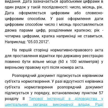
видання. Дата зазначається арабськими цифрами в
один рядок у такій послідовності: число, місяць, рік.
Дата оформляється цифровим або словесно-
цифровим способом. У разі оформлення дати
цифровим способом число і місяць проставляються
двома парами цифр, розділеними крапкою; рік -
чотирма цифрами, крапка наприкінці не ставиться.
Наприклад: "05.03.2012".
На першій сторінці нормативно-правового акта
для проставлення відмітки про державну реєстрацію
повинно бути вільне місце (60 х 100 міліметрів) у
верхньому правому куті після номера акта.
Розпорядчий документ підписується керівником
суб’єкта нормотворення. У разі відсутності керівника
суб’єкта нормотворення розпорядчий документ
підписується у порядку, встановленому пунктом 57
розділу ІІ
Типової інструкції з діловодства у
центральних органах виконавчої влади, Раді