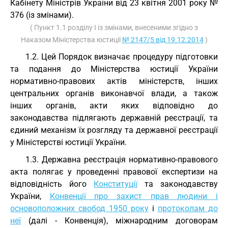
Кабінету Міністрів України від 23 квітня 2001 року №
376 (із змінами).
( Пункт 1.1 розділу І із змінами, внесеними згідно з
Наказом Міністерства юстиції
№ 2147/5 від 19.12.2014
)
1.2. Цей Порядок визначає процедуру підготовки
та подання до Міністерства юстиції України
нормативно-правових актів міністерств, інших
центральних органів виконавчої влади, а також
інших органів, акти яких відповідно до
законодавства підлягають державній реєстрації, та
єдиний механізм їх розгляду та державної реєстрації
у Міністерстві юстиції України.
1.3. Державна реєстрація нормативно-правового
акта полягає у проведенні правової експертизи на
відповідність його
Конституції
та законодавству
України,
Конвенції про захист прав людини і
основоположних свобод 1950 року
і
протоколам до
неї
(далі - Конвенція), міжнародним договорам