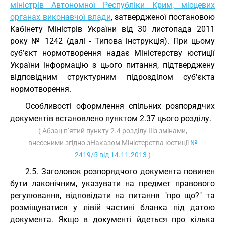
міністрів Автономної Республіки Крим, місцевих
органах виконавчої влади
, затвердженої постановою
Кабінету Міністрів України від 30 листопада 2011
року № 1242 (далі - Типова інструкція). При цьому
суб’єкт нормотворення надає Міністерству юстиції
України інформацію з цього питання, підтверджену
відповідним структурним підрозділом суб'єкта
нормотворення.
Особливості оформлення спільних розпорядчих
документів встановлено пунктом 2.37 цього розділу.
( Абзац п’ятий пункту 2.4 розділу ІІіз змінами,
внесеними згідно зНаказом Міністерства юстиції
№
2419/5 від 14.11.2013
)
2.5. Заголовок розпорядчого документа повинен
бути лаконічним, указувати на предмет правового
регулювання, відповідати на питання "про що?" та
розміщуватися у лівій частині бланка під датою
документа. Якщо в документі йдеться про кілька