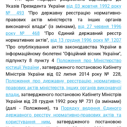
Указів Президента України
від 03 жовтня 1992 року
№ 493
"Про державну реєстрацію нормативно-
правових актів міністерств та інших органів
виконавчої влади" (із змінами),
від 27 червня 1996
року № 468
"Про Єдиний державний реєстр
нормативних актів",
від 13 грудня 1996 року № 1207
"Про опублікування актів законодавства України в
інформаційному бюлетені "Офіційний вісник України",
підпункту 8 пункту 4
Положення про Міністерство
юстиції України
, затвердженого постановою Кабінету
Міністрів України від 02 липня 2014 року № 228,
Положення про державну реєстрацію нормативно-
правових актів міністерств, інших органів виконавчої
влади
, затвердженого постановою Кабінету Міністрів
України від 28 грудня 1992 року № 731 (із змінами)
(далі - Положення), та
Порядку ведення Єдиного
державного реєстру нормативно-правових актів та
користування ним
, затвердженого постановою