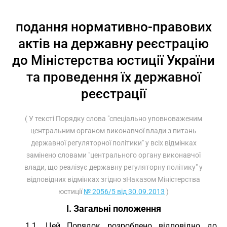
подання нормативно-правових
актів на державну реєстрацію
до Міністерства юстиції України
та проведення їх державної
реєстрації
( У тексті Порядку слова "спеціально уповноваженим
центральним органом виконавчої влади з питань
державної регуляторної політики" у всіх відмінках
замінено словами "центрального органу виконавчої
влади, що реалізує державну регуляторну політику" у
відповідних відмінках згідно зНаказом Міністерства
юстиції
№ 2056/5 від 30.09.2013
)
I. Загальні положення
1.1. Цей Порядок розроблено відповідно до