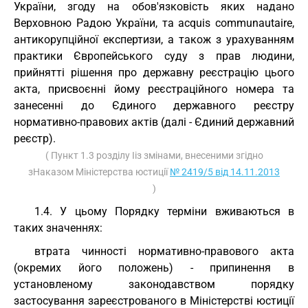
України, згоду на обов'язковість яких надано
Верховною Радою України, та acquis communautaire,
антикорупційної експертизи, а також з урахуванням
практики Європейського суду з прав людини,
прийнятті рішення про державну реєстрацію цього
акта, присвоєнні йому реєстраційного номера та
занесенні до Єдиного державного реєстру
нормативно-правових актів (далі - Єдиний державний
реєстр).
( Пункт 1.3 розділу Ііз змінами, внесеними згідно
зНаказом Міністерства юстиції
№ 2419/5 від 14.11.2013
)
1.4. У цьому Порядку терміни вживаються в
таких значеннях:
втрата чинності нормативно-правового акта
(окремих його положень) - припинення в
установленому законодавством порядку
застосування зареєстрованого в Міністерстві юстиції