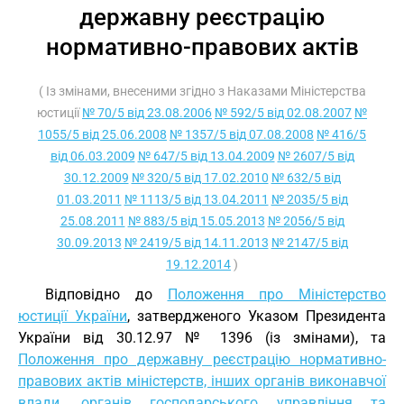
державну реєстрацію
нормативно-правових актів
( Із змінами, внесеними згідно з Наказами Міністерства
юстиції
№ 70/5 від 23.08.2006
№ 592/5 від 02.08.2007
№
1055/5 від 25.06.2008
№ 1357/5 від 07.08.2008
№ 416/5
від 06.03.2009
№ 647/5 від 13.04.2009
№ 2607/5 від
30.12.2009
№ 320/5 від 17.02.2010
№ 632/5 від
01.03.2011
№ 1113/5 від 13.04.2011
№ 2035/5 від
25.08.2011
№ 883/5 від 15.05.2013
№ 2056/5 від
30.09.2013
№ 2419/5 від 14.11.2013
№ 2147/5 від
19.12.2014
)
Відповідно до
Положення про Міністерство
юстиції України
, затвердженого Указом Президента
України від 30.12.97 № 1396 (із змінами), та
Положення про державну реєстрацію нормативно-
правових актів міністерств, інших органів виконавчої
влади, органів господарського управління та