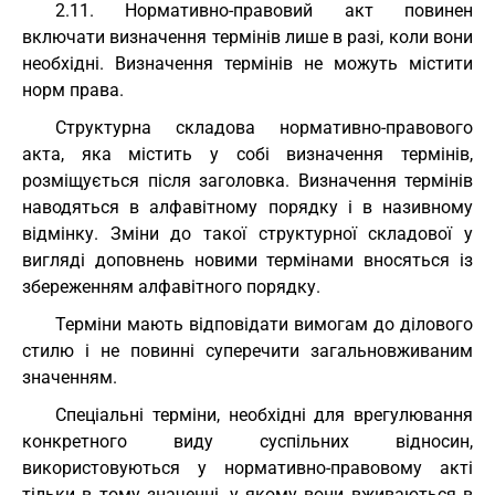
2.11. Нормативно-правовий акт повинен
включати визначення термінів лише в разі, коли вони
необхідні. Визначення термінів не можуть містити
норм права.
Структурна складова нормативно-правового
акта, яка містить у собі визначення термінів,
розміщується після заголовка. Визначення термінів
наводяться в алфавітному порядку і в називному
відмінку. Зміни до такої структурної складової у
вигляді доповнень новими термінами вносяться із
збереженням алфавітного порядку.
Терміни мають відповідати вимогам до ділового
стилю і не повинні суперечити загальновживаним
значенням.
Спеціальні терміни, необхідні для врегулювання
конкретного виду суспільних відносин,
використовуються у нормативно-правовому акті
тільки в тому значенні, у якому вони вживаються в