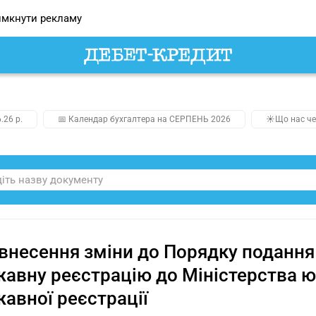
мкнути рекламу
.26 р.
📅 Календар бухгалтера на СЕРПЕНЬ 2026
☀️Що нас че
внесення зміни до Порядку подання
авну реєстрацію до Міністерства юс
авної реєстрації