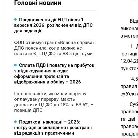
Головні новини
Продовження дії ЕЦП після 1
Від
вересня 2026: розʼяснення від ДПС
виконав
для редакції
з мето
ФОП отримує грант «Власна справа»:
1. 
ДПС пояснила, коли можна не
платити ЄП, ПДФО та ВЗ з цієї суми
юстиці
12.04.
Сплата ПДВ і податку на прибуток
пунктом
з відшкодування шкоди:
оформлення претензії та
"4.
відображення в обліку – 2026
правил
Гіг-спеціалісти, які мали щорічну
суб'єкт
оплачувану перерву, мають
Суб
доплатити ПДФО до 18% та ВЗ 5%, –
позиція ДПС
правов
та дві
Податкові накладні – 2026:
правов
інструкція зі складання і реєстрації
від редакції з практичними
працівн