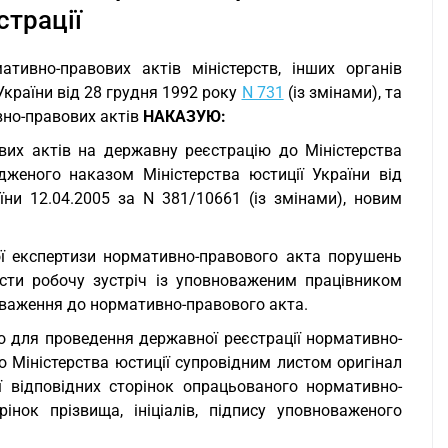
страції
ивно-правових актів міністерств, інших органів
України від 28 грудня 1992 року
N 731
(із змінами), та
вно-правових актів
НАКАЗУЮ:
вих актів на державну реєстрацію до Міністерства
рдженого наказом Міністерства юстиції України від
аїни 12.04.2005 за N 381/10661 (із змінами), новим
ої експертизи нормативно-правового акта порушень
сти робочу зустріч із уповноваженим працівником
ауваження до нормативно-правового акта.
о для проведення державної реєстрації нормативно-
о Міністерства юстиції супровідним листом оригінал
ї відповідних сторінок опрацьованого нормативно-
нок прізвища, ініціалів, підпису уповноваженого