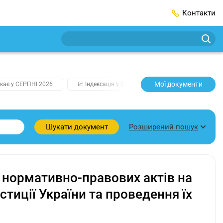
Контакти
Мої документи
кає у СЕРПНІ 2026
📈 Індексація у СЕРПНІ
2️⃣0️⃣2️⃣7️⃣ Усі клю
Розширений пошук
Шукати документ
 нормативно-правових актів на
тиції України та проведення їх