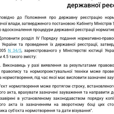
державної реє
повідно до Положення про державну реєстрацію нормат
чої влади, затвердженого постановою Кабінету Міністрів 
ю вдосконалення процедури державної реєстрації нормати
Доповнити розділ IV Порядку подання нормативно-право
ї України та проведення їх державної реєстрації, затве
2005
N 34/5
, зареєстрованого у Міністерстві юстиції Укр
 4.5 такого змісту:
5. Виконавець у разі виявлення за результатами правов
 правопису та нормопроектувальної техніки може прове
а нормотворення, під час якої має висловити зазначені з
'єкт нормотворення може протягом строку, встановленог
ого акта, врахувати зазначені зауваження та направити д
 завірені в установленому законодавством порядку копі
ого акта із зазначенням на зворотному боці цих сторі
ика суб'єкта нормотворення та дати візування".