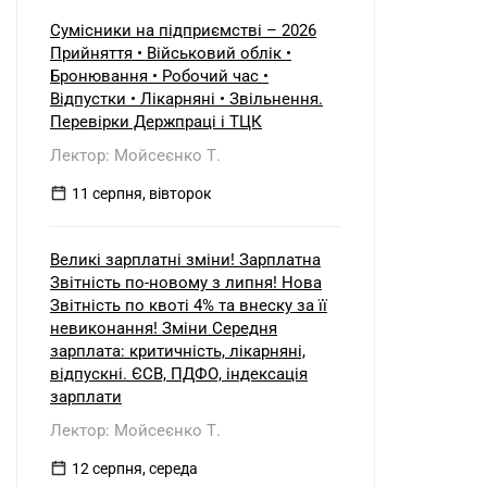
Сумісники на підприємстві – 2026
Прийняття • Військовий облік •
Бронювання • Робочий час •
Відпустки • Лікарняні • Звільнення.
Перевірки Держпраці і ТЦК
Лектор: Мойсеєнко Т.
11 серпня, вівторок
Великі зарплатні зміни! Зарплатна
Звітність по-новому з липня! Нова
Звітність по квоті 4% та внеску за її
невиконання! Зміни Середня
зарплата: критичність, лікарняні,
відпускні. ЄСВ, ПДФО, індексація
зарплати
Лектор: Мойсеєнко Т.
12 серпня, середа