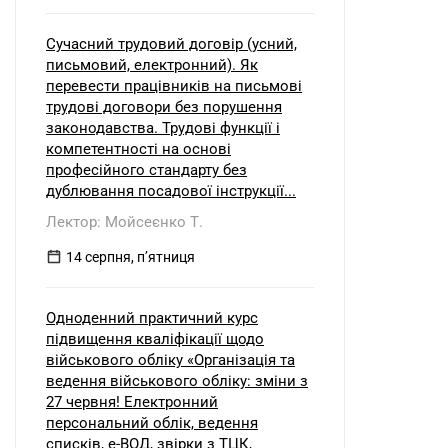
Сучасний трудовий договір (усний,
письмовий, електронний). Як
перевести працівників на письмові
трудові договори без порушення
законодавства. Трудові функції і
компетентності на основі
професійного стандарту без
дублювання посадової інструкції...
Лектор: Мойсеєнко Т.
14 серпня, пʼятниця
Одноденний практичний курс
підвищення кваліфікації щодо
військового обліку «Організація та
ведення військового обліку: зміни з
27 червня! Електронний
персональний облік, ведення
списків, е-ВОД, звірки з ТЦК,