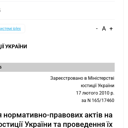
5
-
A
+
системі iplex
ІЇ УКРАЇНИ
З
5
Зареєстровано в Міністерстві
юстиції України
17 лютого 2010 р.
за N 165/17460
я нормативно-правових актів на
стиції України та проведення їх