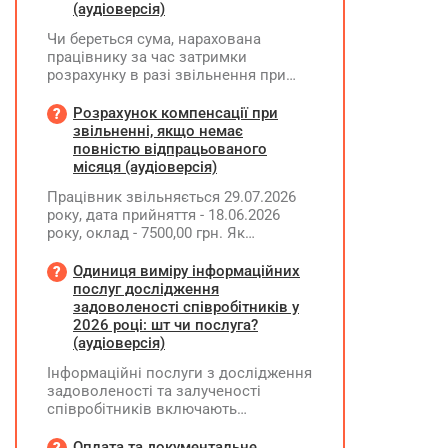
(аудіоверсія)
Чи береться сума, нарахована
працівнику за час затримки
розрахунку в разі звільнення при
обчсиленні середньомісячної
заробітної плати (винагороди), для
Розрахунок компенсації при
розрахунку внеску на підтримку
звільненні, якщо немає
працевлаштування осіб з
повністю відпрацьованого
інвалідністю?
місяця (аудіоверсія)
Працівник звільняється 29.07.2026
року, дата прийняття - 18.06.2026
року, оклад - 7500,00 грн. Як
розрахувати компенсацію трьох
невикористаних днів відпустки при
Одиниця виміру інформаційних
звільненні?
послуг дослідження
задоволеності співробітників у
2026 році: шт чи послуга?
(аудіоверсія)
Інформаційні послуги з дослідження
задоволеності та залученості
співробітників включають
підготовку дослідного
повідомлення, проведення
Оплата та документальне