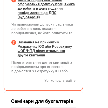
опитування через EngageQ та
оформлення допуску працівника
електронну пошту, підтримку
до роботи в день подання
учасників і передачу результатів. Яку
повідомлення до ДПС
одиницю виміру коректніше
(аудіоверсія)
застосовувати — «шт» чи «послуга»?
Чи правомірний допуск працівника
до роботи в день подання
повідомлення, як його оплатити та
зафіксувати?
Визнання не прийнятим
Розрахунку ЮО або Розрахунку
ФОП/НПД після отримання
другої квитанції
Після отримання другої квитанції з
повідомленням про внесення
відомостей з Розрахунку ЮО або
Розрахунку ФОП/НПД до Реєстру
застрахованих осіб, на підставі
Усі консультації
камеральної перевірки Розрахунок
може бути не прийнятим, якщо його
було подано з порушенням вимог
Семінари для бухгалтерів