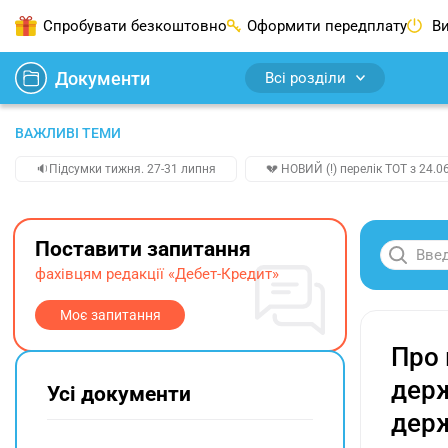
Спробувати безкоштовно
Оформити передплату
Ви
Документи
Всі розділи
ВАЖЛИВІ ТЕМИ
🔉Підсумки тижня. 27-31 липня
💔 НОВИЙ (!) перелік ТОТ з 24.06
Поставити запитання
фахівцям редакції «Дебет-Кредит»
Моє запитання
Про 
держ
Усі документи
держ