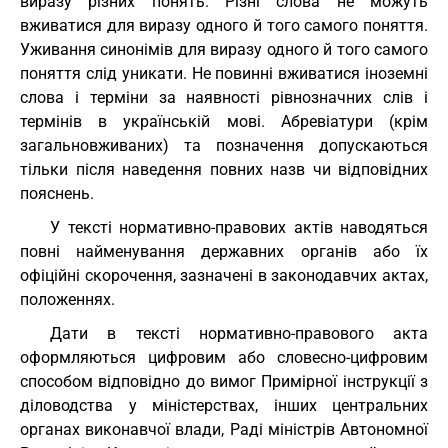
виразу різних понять. Різні слова не можуть
вживатися для виразу одного й того самого поняття.
Уживання синонімів для виразу одного й того самого
поняття слід уникати. Не повинні вживатися іноземні
слова і терміни за наявності рівнозначних слів і
термінів в українській мові. Абревіатури (крім
загальновживаних) та позначення допускаються
тільки після наведення повних назв чи відповідних
пояснень.
У тексті нормативно-правових актів наводяться
повні найменування державних органів або їх
офіційні скорочення, зазначені в законодавчих актах,
положеннях.
Дати в тексті нормативно-правового акта
оформляються цифровим або словесно-цифровим
способом відповідно до вимог Примірної інструкції з
діловодства у міністерствах, інших центральних
органах виконавчої влади, Раді міністрів Автономної