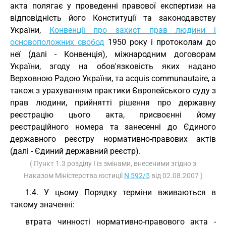
акта полягає у проведенні правової експертизи на
відповідність його Конституції та законодавству
України,
Конвенції про захист прав людини і
основоположних свобод
1950 року і протоколам до
неї (далі - Конвенція), міжнародним договорам
України, згоду на обов'язковість яких надано
Верховною Радою України, та acquis communautaire, а
також з урахуванням практики Європейського суду з
прав людини, прийнятті рішення про державну
реєстрацію цього акта, присвоєнні йому
реєстраційного номера та занесенні до Єдиного
державного реєстру нормативно-правових актів
(далі - Єдиний державний реєстр).
( Пункт 1.3 розділу I із змінами, внесеними згідно з
Наказом Міністерства юстиції
N 592/5
від 02.08.2007 )
1.4. У цьому Порядку терміни вживаються в
такому значенні:
втрата чинності нормативно-правового акта -