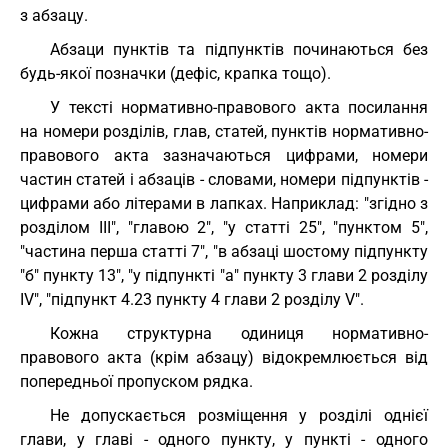
з абзацу.
Абзаци пунктів та підпунктів починаються без
будь-якої позначки (дефіс, крапка тощо).
У тексті нормативно-правового акта посилання
на номери розділів, глав, статей, пунктів нормативно-
правового акта зазначаються цифрами, номери
частин статей і абзаців - словами, номери підпунктів -
цифрами або літерами в лапках. Наприклад: "згідно з
розділом III", "главою 2", "у статті 25", "пунктом 5",
"частина перша статті 7", "в абзаці шостому підпункту
"б" пункту 13", "у підпункті "а" пункту 3 глави 2 розділу
IV", "підпункт 4.23 пункту 4 глави 2 розділу V".
Кожна структурна одиниця нормативно-
правового акта (крім абзацу) відокремлюється від
попередньої пропуском рядка.
Не допускається розміщення у розділі однієї
глави, у главі - одного пункту, у пункті - одного