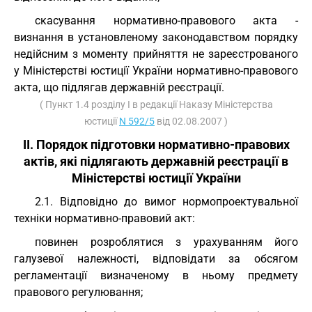
скасування нормативно-правового акта -
визнання в установленому законодавством порядку
недійсним з моменту прийняття не зареєстрованого
у Міністерстві юстиції України нормативно-правового
акта, що підлягав державній реєстрації.
( Пункт 1.4 розділу I в редакції Наказу Міністерства
юстиції
N 592/5
від 02.08.2007 )
II. Порядок підготовки нормативно-правових
актів, які підлягають державній реєстрації в
Міністерстві юстиції України
2.1. Відповідно до вимог нормопроектувальної
техніки нормативно-правовий акт:
повинен розроблятися з урахуванням його
галузевої належності, відповідати за обсягом
регламентації визначеному в ньому предмету
правового регулювання;