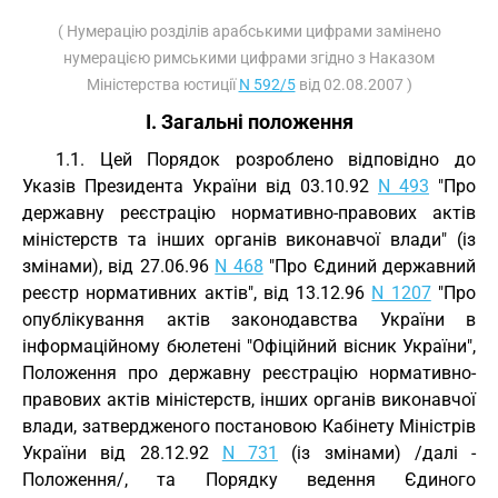
( Нумерацію розділів арабськими цифрами замінено
нумерацією римськими цифрами згідно з Наказом
Міністерства юстиції
N 592/5
від 02.08.2007 )
I. Загальні положення
1.1. Цей Порядок розроблено відповідно до
Указів Президента України від 03.10.92
N 493
"Про
державну реєстрацію нормативно-правових актів
міністерств та інших органів виконавчої влади" (із
змінами), від 27.06.96
N 468
"Про Єдиний державний
реєстр нормативних актів", від 13.12.96
N 1207
"Про
опублікування актів законодавства України в
інформаційному бюлетені "Офіційний вісник України",
Положення про державну реєстрацію нормативно-
правових актів міністерств, інших органів виконавчої
влади, затвердженого постановою Кабінету Міністрів
України від 28.12.92
N 731
(із змінами) /далі -
Положення/, та Порядку ведення Єдиного