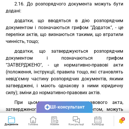
2.16. До розпорядчого документа можуть бути
додані:
додатки, що вводяться в дію розпорядчим
документом і позначаються грифом "Додаток", - це
переліки актів, що визнаються такими, що втратили
чинність, тощо;
додатки, що затверджуються розпорядчим
документом і позначаються грифом
"ЗАТВЕРДЖЕНО", - це нормативно-правові акти
(положення, інструкції, правила тощо, які становлять
невід'ємну частину розпорядчих документів, якими
затверджені, і мають однакову з ними юридичну
силу); зміни до нормативно-правових актів.
При цьому до нормативно-правового акта,
ШІ-консультант
затвердженого розпорядчим документом, можуть
бути додані додатки, що пояснюють або доповнюють
0
його зміст і позначаються грифом "Додаток".
Документи
Головна
Новини
Консультації
Календар
Сервіси