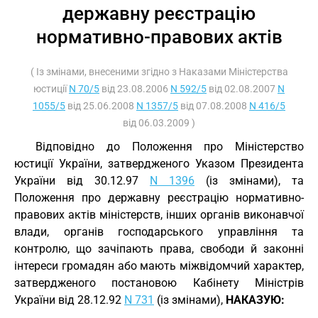
державну реєстрацію
нормативно-правових актів
( Із змінами, внесеними згідно з Наказами Міністерства
юстиції
N 70/5
від 23.08.2006
N 592/5
від 02.08.2007
N
1055/5
від 25.06.2008
N 1357/5
від 07.08.2008
N 416/5
від 06.03.2009 )
Відповідно до Положення про Міністерство
юстиції України, затвердженого Указом Президента
України від 30.12.97
N 1396
(із змінами), та
Положення про державну реєстрацію нормативно-
правових актів міністерств, інших органів виконавчої
влади, органів господарського управління та
контролю, що зачіпають права, свободи й законні
інтереси громадян або мають міжвідомчий характер,
затвердженого постановою Кабінету Міністрів
України від 28.12.92
N 731
(із змінами),
НАКАЗУЮ: