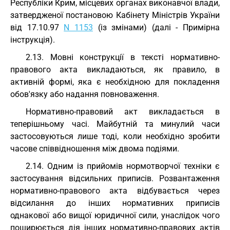
Республіки Крим, місцевих органах виконавчої влади,
затвердженої постановою Кабінету Міністрів України
від 17.10.97
N 1153
(із змінами) (далі - Примірна
інструкція).
2.13. Мовні конструкції в тексті нормативно-
правового акта викладаються, як правило, в
активній формі, яка є необхідною для покладення
обов'язку або надання повноваження.
Нормативно-правовий акт викладається в
теперішньому часі. Майбутній та минулий часи
застосовуються лише тоді, коли необхідно зробити
часове співвідношення між двома подіями.
2.14. Одним із прийомів нормотворчої техніки є
застосування відсильних приписів. Розвантаження
нормативно-правового акта відбувається через
відсилання до інших нормативних приписів
однакової або вищої юридичної сили, унаслідок чого
поширюється дія інших нормативно-правових актів