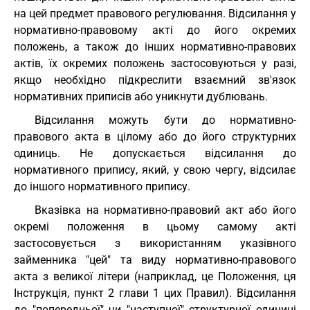
на цей предмет правового регулювання. Відсилання у
нормативно-правовому акті до його окремих
положень, а також до інших нормативно-правових
актів, їх окремих положень застосовуються у разі,
якщо необхідно підкреслити взаємний зв'язок
нормативних приписів або уникнути дублювань.
Відсилання можуть бути до нормативно-
правового акта в цілому або до його структурних
одиниць. Не допускається відсилання до
нормативного припису, який, у свою чергу, відсилає
до іншого нормативного припису.
Вказівка на нормативно-правовий акт або його
окремі положення в цьому самому акті
застосовується з використанням указівного
займенника "цей" та виду нормативно-правового
акта з великої літери (наприклад, це Положення, ця
Інструкція, пункт 2 глави 1 цих Правил). Відсилання
до "попередньої" чи "наступної" структурної одиниці