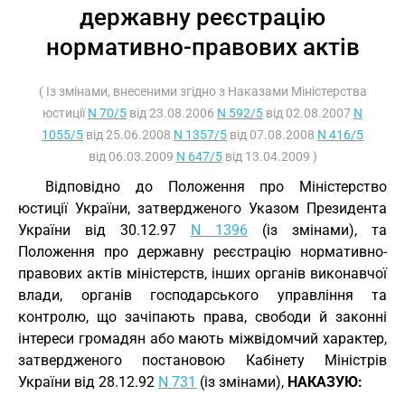
державну реєстрацію
нормативно-правових актів
( Із змінами, внесеними згідно з Наказами Міністерства
юстиції
N 70/5
від 23.08.2006
N 592/5
від 02.08.2007
N
1055/5
від 25.06.2008
N 1357/5
від 07.08.2008
N 416/5
від 06.03.2009
N 647/5
від 13.04.2009 )
Відповідно до Положення про Міністерство
юстиції України, затвердженого Указом Президента
України від 30.12.97
N 1396
(із змінами), та
Положення про державну реєстрацію нормативно-
правових актів міністерств, інших органів виконавчої
влади, органів господарського управління та
контролю, що зачіпають права, свободи й законні
інтереси громадян або мають міжвідомчий характер,
затвердженого постановою Кабінету Міністрів
України від 28.12.92
N 731
(із змінами),
НАКАЗУЮ: