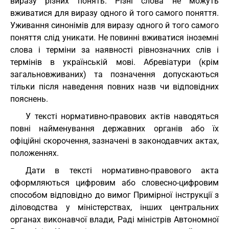
виразу різних понять. Різні слова не можуть
вживатися для виразу одного й того самого поняття.
Уживання синонімів для виразу одного й того самого
поняття слід уникати. Не повинні вживатися іноземні
слова і терміни за наявності рівнозначних слів і
термінів в українській мові. Абревіатури (крім
загальновживаних) та позначення допускаються
тільки після наведення повних назв чи відповідних
пояснень.
У тексті нормативно-правових актів наводяться
повні найменування державних органів або їх
офіційні скорочення, зазначені в законодавчих актах,
положеннях.
Дати в тексті нормативно-правового акта
оформляються цифровим або словесно-цифровим
способом відповідно до вимог Примірної інструкції з
діловодства у міністерствах, інших центральних
органах виконавчої влади, Раді міністрів Автономної