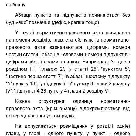
з абзацу.
Абзаци пунктів та підпунктів починаються без
будь-якої позначки (дефіс, крапка тощо).
У тексті нормативно-правового акта посилання
на номери розділів, глав, статей, пунктів нормативно-
правового акта зазначаються цифрами, номери
частин статей і абзаців - словами, номери підпунктів -
цифрами або літерами в лапках. Наприклад: "згідно з
розділом III", "главою 2", "у статті 25", "пунктом 5",
"частина перша статті 7", "в абзаці шостому підпункту
"б" пункту 13", "у підпункті "а" пункту 3 глави 2 розділу
IV", "підпункт 4.23 пункту 4 глави 2 розділу V".
Кожна структурна одиниця нормативно-
правового акта (крім абзацу) відокремлюється від
попередньої пропуском рядка.
Не допускається розміщення у розділі однієї
глави, у главі - одного пункту, у пункті - одного