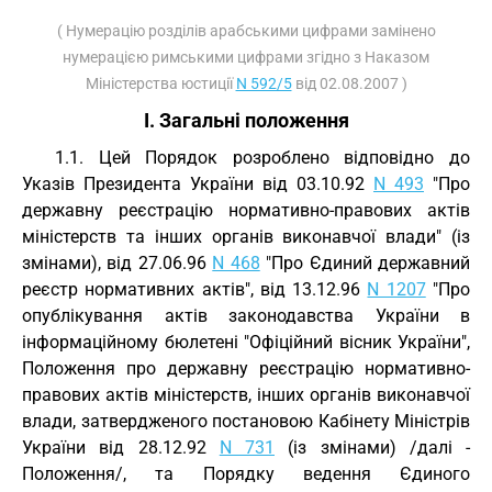
( Нумерацію розділів арабськими цифрами замінено
нумерацією римськими цифрами згідно з Наказом
Міністерства юстиції
N 592/5
від 02.08.2007 )
I. Загальні положення
1.1. Цей Порядок розроблено відповідно до
Указів Президента України від 03.10.92
N 493
"Про
державну реєстрацію нормативно-правових актів
міністерств та інших органів виконавчої влади" (із
змінами), від 27.06.96
N 468
"Про Єдиний державний
реєстр нормативних актів", від 13.12.96
N 1207
"Про
опублікування актів законодавства України в
інформаційному бюлетені "Офіційний вісник України",
Положення про державну реєстрацію нормативно-
правових актів міністерств, інших органів виконавчої
влади, затвердженого постановою Кабінету Міністрів
України від 28.12.92
N 731
(із змінами) /далі -
Положення/, та Порядку ведення Єдиного