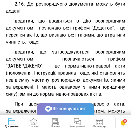
2.16. До розпорядчого документа можуть бути
додані:
додатки, що вводяться в дію розпорядчим
документом і позначаються грифом "Додаток", - це
переліки актів, що визнаються такими, що втратили
чинність, тощо;
додатки, що затверджуються розпорядчим
документом і позначаються грифом
"ЗАТВЕРДЖЕНО", - це нормативно-правові акти
(положення, інструкції, правила тощо, які становлять
невід'ємну частину розпорядчих документів, якими
затверджені, і мають однакову з ними юридичну
силу); зміни до нормативно-правових актів.
При цьому до нормативно-правового акта,
ШІ-консультант
затвердженого розпорядчим документом, можуть
бути додані додатки, що пояснюють або доповнюють
0
його зміст і позначаються грифом "Додаток".
Документи
Головна
Новини
Консультації
Календар
Сервіси