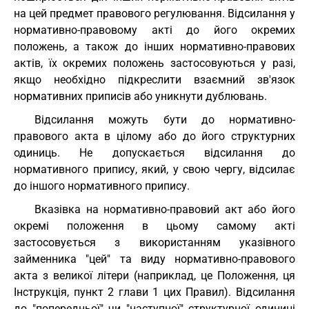
на цей предмет правового регулювання. Відсилання у
нормативно-правовому акті до його окремих
положень, а також до інших нормативно-правових
актів, їх окремих положень застосовуються у разі,
якщо необхідно підкреслити взаємний зв'язок
нормативних приписів або уникнути дублювань.
Відсилання можуть бути до нормативно-
правового акта в цілому або до його структурних
одиниць. Не допускається відсилання до
нормативного припису, який, у свою чергу, відсилає
до іншого нормативного припису.
Вказівка на нормативно-правовий акт або його
окремі положення в цьому самому акті
застосовується з використанням указівного
займенника "цей" та виду нормативно-правового
акта з великої літери (наприклад, це Положення, ця
Інструкція, пункт 2 глави 1 цих Правил). Відсилання
до "попередньої" чи "наступної" структурної одиниці