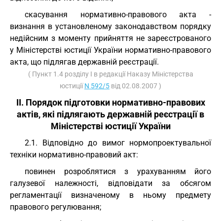
скасування нормативно-правового акта -
визнання в установленому законодавством порядку
недійсним з моменту прийняття не зареєстрованого
у Міністерстві юстиції України нормативно-правового
акта, що підлягав державній реєстрації.
( Пункт 1.4 розділу I в редакції Наказу Міністерства
юстиції
N 592/5
від 02.08.2007 )
II. Порядок підготовки нормативно-правових
актів, які підлягають державній реєстрації в
Міністерстві юстиції України
2.1. Відповідно до вимог нормопроектувальної
техніки нормативно-правовий акт:
повинен розроблятися з урахуванням його
галузевої належності, відповідати за обсягом
регламентації визначеному в ньому предмету
правового регулювання;