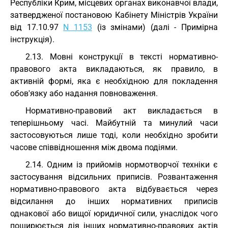
Республіки Крим, місцевих органах виконавчої влади,
затвердженої постановою Кабінету Міністрів України
від 17.10.97
N 1153
(із змінами) (далі - Примірна
інструкція).
2.13. Мовні конструкції в тексті нормативно-
правового акта викладаються, як правило, в
активній формі, яка є необхідною для покладення
обов'язку або надання повноваження.
Нормативно-правовий акт викладається в
теперішньому часі. Майбутній та минулий часи
застосовуються лише тоді, коли необхідно зробити
часове співвідношення між двома подіями.
2.14. Одним із прийомів нормотворчої техніки є
застосування відсильних приписів. Розвантаження
нормативно-правового акта відбувається через
відсилання до інших нормативних приписів
однакової або вищої юридичної сили, унаслідок чого
поширюється дія інших нормативно-правових актів