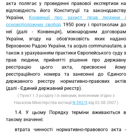
акта полягає у проведенні правової експертизи на
відповідність його Конституції та законодавству
України,
Конвенції про захист прав людини і
основоположних свобод
1950 року і протоколам до
неї (далі - Конвенція), міжнародним договорам
України, згоду на обов'язковість яких надано
Верховною Радою України, та acquis communautaire, а
також з урахуванням практики Європейського суду з
прав людини, прийнятті рішення про державну
реєстрацію цього акта, присвоєнні йому
реєстраційного номера та занесенні до Єдиного
державного реєстру нормативно-правових актів
(далі - Єдиний державний реєстр).
( Пункт 1.3 розділу I із змінами, внесеними згідно з
Наказом Міністерства юстиції
N 592/5
від 02.08.2007 )
1.4. У цьому Порядку терміни вживаються в
такому значенні:
втрата чинності нормативно-правового акта -