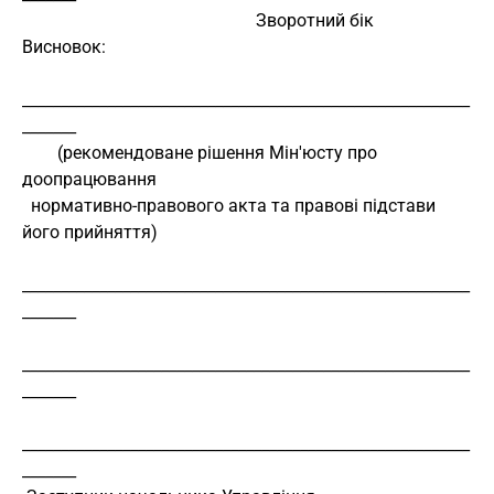
                                                     Зворотний бік
Висновок:
__________________________________________________________
_______
        (рекомендоване рішення Мін'юсту про 
доопрацювання
  нормативно-правового акта та правові підстави 
його прийняття)
__________________________________________________________
_______
__________________________________________________________
_______
__________________________________________________________
_______