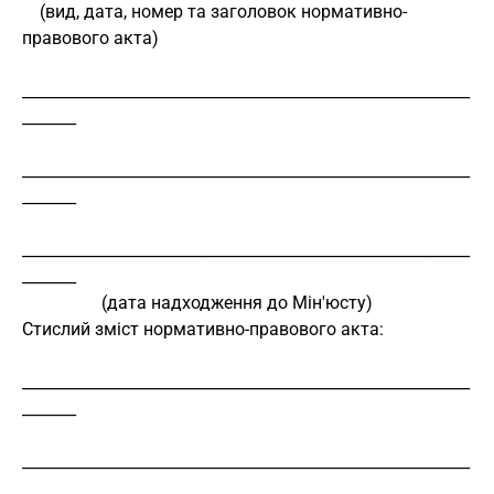
    (вид, дата, номер та заголовок нормативно-
правового акта)
__________________________________________________________
_______
__________________________________________________________
_______
__________________________________________________________
_______
                  (дата надходження до Мін'юсту)
Стислий зміст нормативно-правового акта:
__________________________________________________________
_______
__________________________________________________________
_______