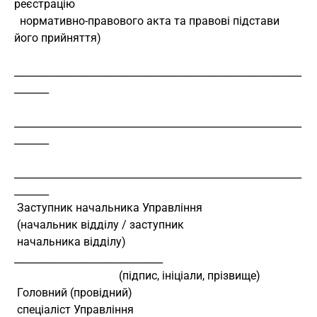
реєстрацію
  нормативно-правового акта та правові підстави 
його прийняття)
__________________________________________________________
_______
__________________________________________________________
_______
__________________________________________________________
_______
 Заступник начальника Управління
 (начальник відділу / заступник
 начальника відділу)                
______________________________
                                     (підпис, ініціали, прізвище)
 Головний (провідний)
 спеціаліст Управління              