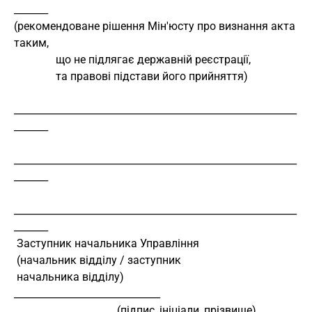
_______
(рекомендоване рішення Мін'юсту про визнання акта 
таким,
               що не підлягає державній реєстрації,
               та правові підстави його прийняття)
__________________________________________________________
_______
__________________________________________________________
_______
__________________________________________________________
_______
 Заступник начальника Управління
 (начальник відділу / заступник
 начальника відділу)                
______________________________
                                     (підпис, ініціали, прізвище)