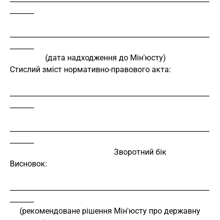
_______
__________________________________________________________
_______
                  (дата надходження до Мін'юсту)
Стислий зміст нормативно-правового акта:
__________________________________________________________
_______
__________________________________________________________
_______
                                                     Зворотний бік
Висновок:
__________________________________________________________
_______
     (рекомендоване рішення Мін'юсту про державну 