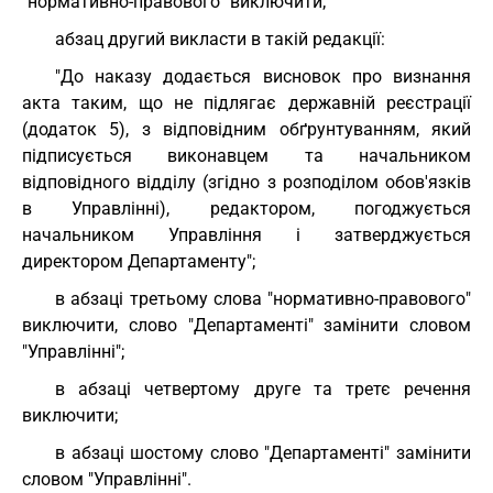
"нормативно-правового" виключити;
абзац другий викласти в такій редакції:
"До наказу додається висновок про визнання
акта таким, що не підлягає державній реєстрації
(додаток 5), з відповідним обґрунтуванням, який
підписується виконавцем та начальником
відповідного відділу (згідно з розподілом обов'язків
в Управлінні), редактором, погоджується
начальником Управління і затверджується
директором Департаменту";
в абзаці третьому слова "нормативно-правового"
виключити, слово "Департаменті" замінити словом
"Управлінні";
в абзаці четвертому друге та третє речення
виключити;
в абзаці шостому слово "Департаменті" замінити
словом "Управлінні".