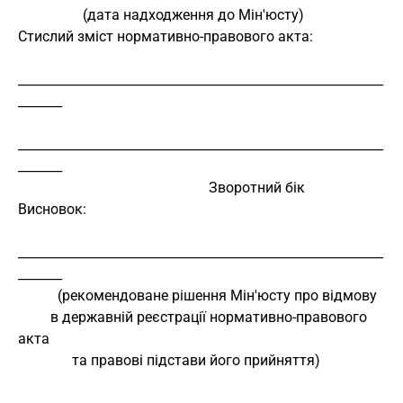
                  (дата надходження до Мін'юсту)
Стислий зміст нормативно-правового акта:
__________________________________________________________
_______
__________________________________________________________
_______
                                                     Зворотний бік
Висновок:
__________________________________________________________
_______
           (рекомендоване рішення Мін'юсту про відмову
         в державній реєстрації нормативно-правового 
акта
               та правові підстави його прийняття)