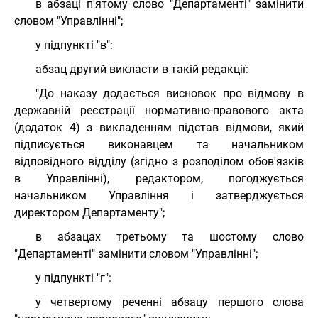
в абзаці п'ятому слово "Департаменті" замінити
словом "Управлінні";
у підпункті "в":
абзац другий викласти в такій редакції:
"До наказу додається висновок про відмову в
державній реєстрації нормативно-правового акта
(додаток 4) з викладенням підстав відмови, який
підписується виконавцем та начальником
відповідного відділу (згідно з розподілом обов'язків
в Управлінні), редактором, погоджується
начальником Управління і затверджується
директором Департаменту";
в абзацах третьому та шостому слово
"Департаменті" замінити словом "Управлінні";
у підпункті "г":
у четвертому реченні абзацу першого слова