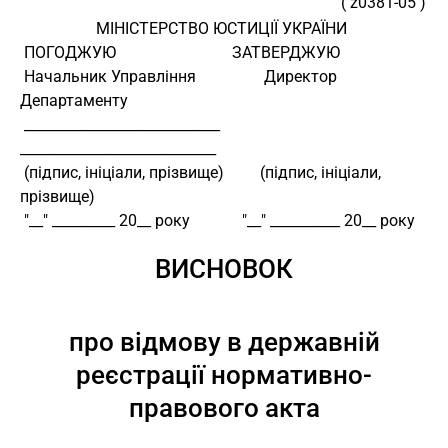
( z0381-05 )
                   МІНІСТЕРСТВО ЮСТИЦІЇ УКРАЇНИ
 ПОГОДЖУЮ                             ЗАТВЕРДЖУЮ
 Начальник Управління                 Директор 
Департаменту
 ____________________________         
____________________________
 (підпис, ініціали, прізвище)         (підпис, ініціали, 
прізвище)
 "__" _________ 20__ року             "__" __________ 20__ року
ВИСНОВОК
про відмову в державній
реєстрації нормативно-
правового акта