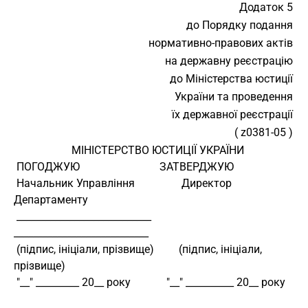
Додаток 5
до Порядку подання
нормативно-правових актів
на державну реєстрацію
до Міністерства юстиції
України та проведення
їх державної реєстрації
( z0381-05 )
                     МІНІСТЕРСТВО ЮСТИЦІЇ УКРАЇНИ
 ПОГОДЖУЮ                             ЗАТВЕРДЖУЮ
 Начальник Управління                 Директор 
Департаменту
 ____________________________         
____________________________
 (підпис, ініціали, прізвище)         (підпис, ініціали, 
прізвище)
 "__" _________ 20__ року             "__" __________ 20__ року