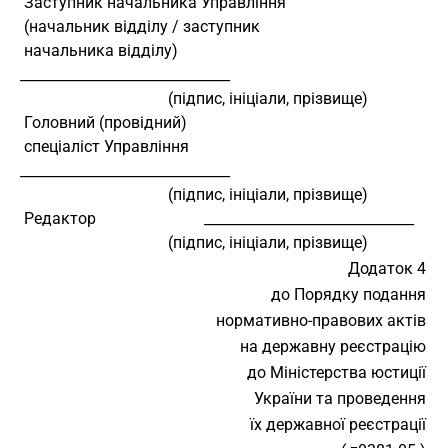
 Заступник начальника Управління
 (начальник відділу / заступник
 начальника відділу)                
______________________________
                                     (підпис, ініціали, прізвище)
 Головний (провідний)
 спеціаліст Управління              
______________________________
                                     (підпис, ініціали, прізвище)
 Редактор                           ______________________________
                                     (підпис, ініціали, прізвище)
Додаток 4
до Порядку подання
нормативно-правових актів
на державну реєстрацію
до Міністерства юстиції
України та проведення
їх державної реєстрації