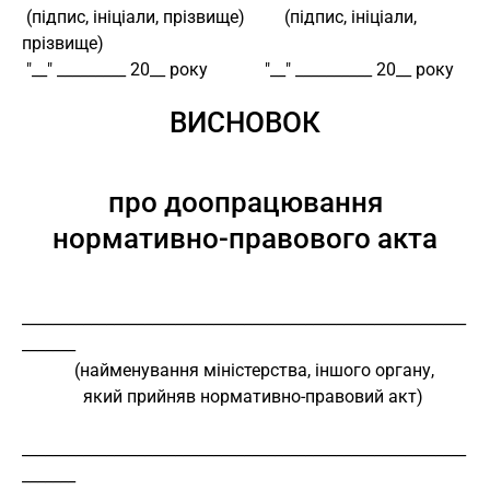
 (підпис, ініціали, прізвище)         (підпис, ініціали, 
прізвище)
 "__" _________ 20__ року             "__" __________ 20__ року
ВИСНОВОК
про доопрацювання
нормативно-правового акта
__________________________________________________________
_______
            (найменування міністерства, іншого органу,
              який прийняв нормативно-правовий акт)
__________________________________________________________
_______