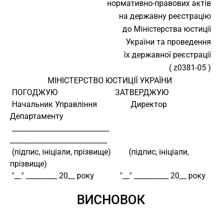
нормативно-правових актів
на державну реєстрацію
до Міністерства юстиції
України та проведення
їх державної реєстрації
( z0381-05 )
                   МІНІСТЕРСТВО ЮСТИЦІЇ УКРАЇНИ
 ПОГОДЖУЮ                             ЗАТВЕРДЖУЮ
 Начальник Управління                 Директор 
Департаменту
 ____________________________         
____________________________
 (підпис, ініціали, прізвище)         (підпис, ініціали, 
прізвище)
 "__" _________ 20__ року             "__" __________ 20__ року
ВИСНОВОК