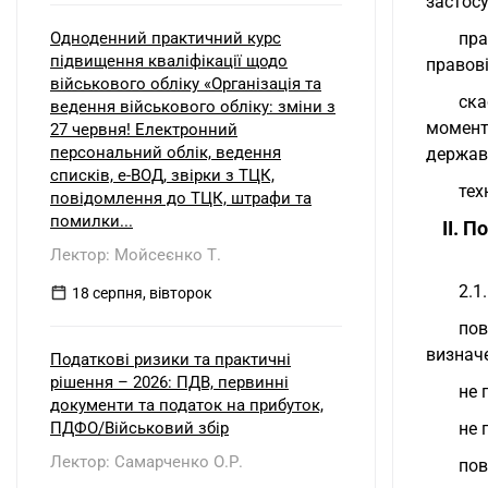
застос
Одноденний практичний курс
пра
підвищення кваліфікації щодо
правові
військового обліку «Організація та
ска
ведення військового обліку: зміни з
момент
27 червня! Електронний
персональний облік, ведення
державн
списків, е-ВОД, звірки з ТЦК,
тех
повідомлення до ТЦК, штрафи та
помилки...
II. 
Лектор: Мойсеєнко Т.
2.1
18 серпня, вівторок
пов
визнач
Податкові ризики та практичні
рішення – 2026: ПДВ, первинні
не 
документи та податок на прибуток,
ПДФО/Військовий збір
не 
Лектор: Самарченко О.Р.
пов