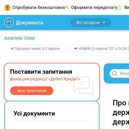
Спробувати безкоштовно
Оформити передплату
Ви
Документи
Всі розділи
ВАЖЛИВІ ТЕМИ
🔉Підсумки тижня. 3-7 серпня
💔 НОВИЙ (!) перелік ТОТ з 24.06.
Поставити запитання
фахівцям редакції «Дебет-Кредит»
Моє запитання
Про 
держ
Усі документи
держ