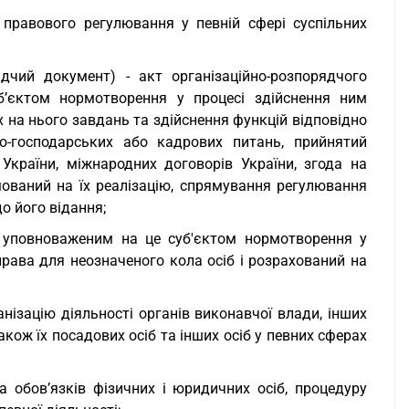
у правового регулювання у певній сфері суспільних
ядчий документ) - акт організаційно-розпорядчого
б’єктом нормотворення у процесі здійснення ним
 на нього завдань та здійснення функцій відповідно
но-господарських або кадрових питань, прийнятий
України, міжнародних договорів України, згода на
ований на їх реалізацію, спрямування регулювання
о його відання;
й уповноваженим на це суб'єктом нормотворення у
рава для неозначеного кола осіб і розрахований на
нізацію діяльності органів виконавчої влади, інших
акож їх посадових осіб та інших осіб у певних сферах
а обов’язків фізичних і юридичних осіб, процедуру