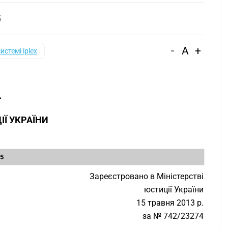
5
-
A
+
системі iplex
ІЇ УКРАЇНИ
/5
Зареєстровано в Міністерстві
юстиції України
15 травня 2013 р.
за № 742/23274