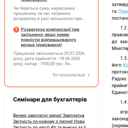
затверд
Чи береться сума, нарахована
та
Пор
працівнику за час затримки
постано
розрахунку в разі звільнення при
обчсиленні середньомісячної
1.2
заробітної плати (винагороди), для
Розрахунок компенсації при
розрахунку внеску на підтримку
звільненні, якщо немає
правови
працевлаштування осіб з
повністю відпрацьованого
до зак
інвалідністю?
місяця (аудіоверсія)
Міністе
Працівник звільняється 29.07.2026
1.3
року, дата прийняття - 18.06.2026
року, оклад - 7500,00 грн. Як
його
Ко
розрахувати компенсацію трьох
протоко
невикористаних днів відпустки при
Усі консультації
Радою 
звільненні?
прийня
Єдиного
Семінари для бухгалтерів
1.4
вт
Великі зарплатні зміни! Зарплатна
законо
Звітність по-новому з липня! Нова
(окреми
Звітність по квоті 4% та внеску за її