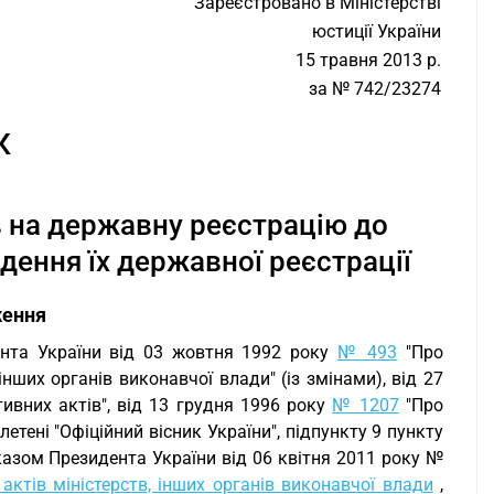
Зареєстровано в Міністерстві
юстиції України
15 травня 2013 р.
за № 742/23274
К
 на державну реєстрацію до
дення їх державної реєстрації
ження
ента України від 03 жовтня 1992 року
№ 493
"Про
нших органів виконавчої влади" (із змінами), від 27
вних актів", від 13 грудня 1996 року
№ 1207
"Про
тені "Офіційний вісник України", підпункту 9 пункту
азом Президента України від 06 квітня 2011 року №
тів міністерств, інших органів виконавчої влади
,