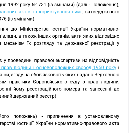
ня 1992 року № 731 (із змінами) (далі - Положення),
авових актів та користування ним
, затвердженого
76 (із змінами).
ння до Міністерства юстиції України нормативно-
 влади, а також інших органів, акти яких відповідно
 механізм їх розгляду та державної реєстрації у
 у проведенні правової експертизи на відповідність
т прав людини і основоположних свобод 1950 року
і
аїни, згоду на обов'язковість яких надано Верховною
нням практики Європейського суду з прав людини,
оєнні йому реєстраційного номера та занесенні до
диний державний реєстр).
 його положень) - припинення в установленому
ерстві юстиції України нормативно-правового акта