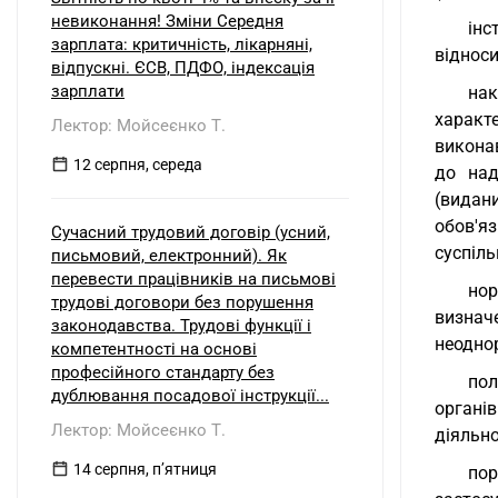
невиконання! Зміни Середня
інс
зарплата: критичність, лікарняні,
відноси
відпускні. ЄСВ, ПДФО, індексація
зарплати
нак
характ
Лектор: Мойсеєнко Т.
викона
12 серпня, середа
до над
(видан
обов'я
Сучасний трудовий договір (усний,
суспіль
письмовий, електронний). Як
перевести працівників на письмові
нор
трудові договори без порушення
визнач
законодавства. Трудові функції і
неодно
компетентності на основі
професійного стандарту без
пол
дублювання посадової інструкції...
органів
Лектор: Мойсеєнко Т.
діяльно
14 серпня, пʼятниця
пор