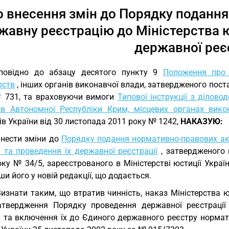
 внесення змін до Порядку подання
жавну реєстрацію до Міністерства ю
державної реє
дповідно до абзацу десятого пункту 9
Положення про 
рств
, інших органів виконавчої влади, затвердженого поста
 731, та враховуючи вимоги
Типової інструкції з ділово
рів Автономної Республіки Крим, місцевих органах вико
ів України від 30 листопада 2011 року № 1242,
НАКАЗУЮ:
Внести зміни до
Порядку подання нормативно-правових акт
 та проведення їх державної реєстрації
, затвердженого н
ку № 34/5, зареєстрованого в Міністерстві юстиції Украї
и його у новій редакції, що додається.
Визнати таким, що втратив чинність, наказ Міністерства 
атвердження Порядку проведення державної реєстрації н
и та включення їх до Єдиного державного реєстру нормати