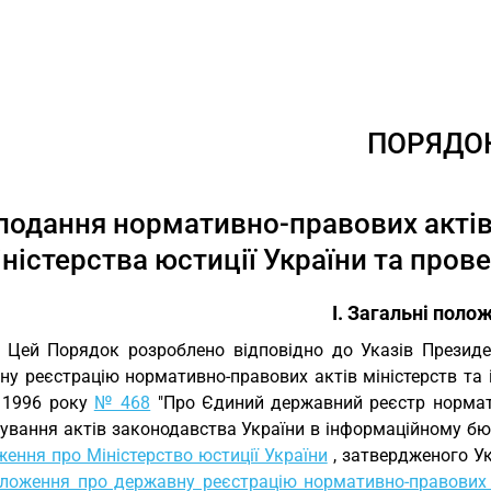
ПОРЯДО
подання нормативно-правових актів
ністерства юстиції України та прове
I. Загальні поло
. Цей Порядок розроблено відповідно до Указів Презид
у реєстрацію нормативно-правових актів міністерств та і
 1996 року
№ 468
"Про Єдиний державний реєстр нормати
ування актів законодавства України в інформаційному бюле
ення про Міністерство юстиції України
, затвердженого Ук
ложення про державну реєстрацію нормативно-правових ак