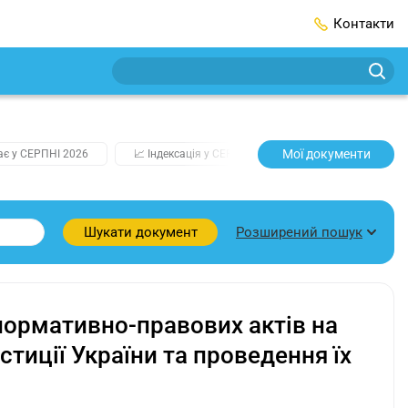
Контакти
Мої документи
ає у СЕРПНІ 2026
📈 Індексація у СЕРПНІ
2️⃣0️⃣2️⃣7️⃣ Усі ключо
Розширений пошук
Шукати документ
нормативно-правових актів на
тиції України та проведення їх