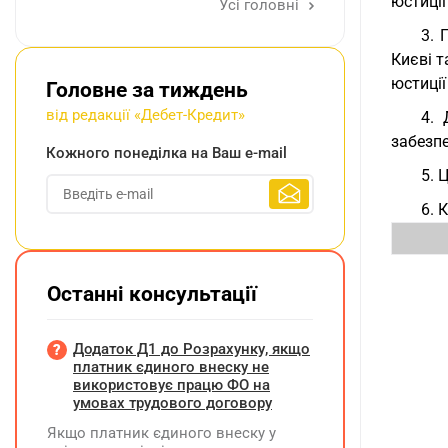
юстиції
Усі головні
3. 
Києві т
юстиції
Головне за тиждень
від редакції «Дебет-Кредит»
4. 
забезп
Кожного понеділка на Ваш e-mail
5. 
6. 
Останні консультації
Додаток Д1 до Розрахунку, якщо
платник єдиного внеску не
використовує працю ФО на
умовах трудового договору
Якщо платник єдиного внеску у