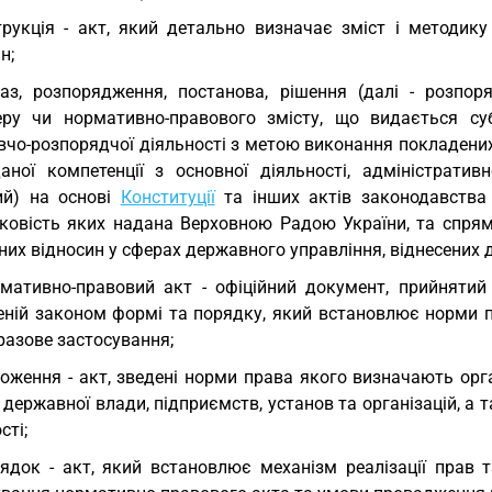
трукція - акт, який детально визначає зміст і методик
н;
аз, розпорядження, постанова, рішення (далі - розпор
еру чи нормативно-правового змісту, що видається су
вчо-розпорядчої діяльності з метою виконання покладених
аної компетенції з основної діяльності, адміністратив
ий) на основі
Конституції
та інших актів законодавства 
зковість яких надана Верховною Радою України, та спрям
них відносин у сферах державного управління, віднесених д
мативно-правовий акт - офіційний документ, прийняти
еній законом формі та порядку, який встановлює норми п
разове застосування;
оження - акт, зведені норми права якого визначають орга
 державної влади, підприємств, установ та організацій, а т
сті;
ядок - акт, який встановлює механізм реалізації прав т