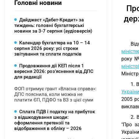
Головні новини
Про
дер
Дайджест «Дебет-Кредит» за
тиждень: головні бухгалтерські
новини за 3-7 серпня (аудіоверсія)
Календар бухгалтера на 10 – 14
Ві
серпня 2026 року: усі строки
міністе
звітування та сплати податків
року №
Продовження дії КЕП після 1
мініст
вересня 2026: розʼяснення від ДПС
Міністр
для редакції
1. 
ФОП отримує грант «Власна справа»:
України
ДПС пояснила, коли можна не
2005 ро
платити ЄП, ПДФО та ВЗ з цієї суми
виклавш
Сплата ПДВ і податку на прибуток
2. 
з відшкодування шкоди:
оформлення претензії та
"Про з
відображення в обліку – 2026
Україн