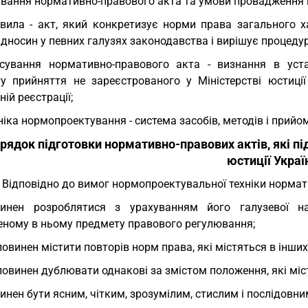
ування нормативно-правового акта та умови провадження п
вила - акт, який конкретизує норми права загального х
дносин у певних галузях законодавства і вирішує процедур
сування нормативно-правового акта - визнання в уст
у прийняття не зареєстрованого у Міністерстві юстиції
ій реєстрації;
ніка нормопроектування - система засобів, методів і прийо
Порядок підготовки нормативно-правових актів, які п
юстиції Украї
. Відповідно до вимог нормопроектувальної техніки норма
инен розроблятися з урахуванням його галузевої нал
еному в ньому предмету правового регулювання;
повинен містити повторів норм права, які містяться в інши
повинен дублювати однакові за змістом положення, які міс
инен бути ясним, чітким, зрозумілим, стислим і послідовни