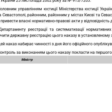
 України 25 листопада 2002 року за № 915/7203.
Головним управлінням юстиції Міністерства юстиції Україн
а Севастополі, районним, районним у містах Києві та Сев
 привести власні нормативно-правові акти у відповідність 
Департаменту реєстрації та систематизації нормативних 
ечити державну реєстрацію цього наказу в установленому
Цей наказ набирає чинності з дня його офіційного опубліку
Контроль за виконанням цього наказу покласти на першого 
Міністр