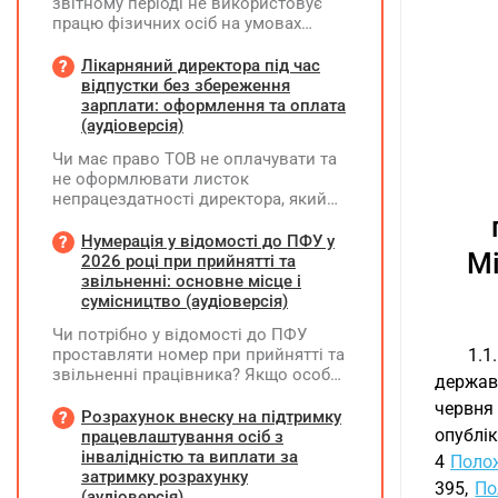
звітному періоді не використовує
працю фізичних осіб на умовах
трудового договору (контракту) або
на інших умовах, передбачених
Лікарняний директора під час
законодавством, Додаток Д1/
відпустки без збереження
Додаток ФІЗ-Д1 за відповідний
зарплати: оформлення та оплата
період не подається
(аудіоверсія)
Чи має право ТОВ не оплачувати та
не оформлювати листок
непрацездатності директора, який
перебуває у відпустці без
збереження заробітної плати під час
Нумерація у відомості до ПФУ у
Мі
призупинення діяльності
2026 році при прийнятті та
підприємства?
звільненні: основне місце і
сумісництво (аудіоверсія)
Чи потрібно у відомості до ПФУ
проставляти номер при прийнятті та
1.1
звільненні працівника? Якщо особа
державн
одночасно працювала за основним
червня
місцем роботи та за сумісництвом,
Розрахунок внеску на підтримку
чи рахується це як два роботодавці?
опублік
працевлаштування осіб з
інвалідністю та виплати за
4
Полож
затримку розрахунку
395,
По
(аудіоверсія)