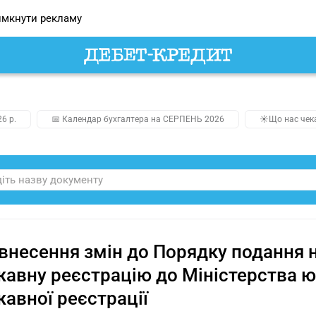
мкнути рекламу
26 р.
📅 Календар бухгалтера на СЕРПЕНЬ 2026
☀️Що нас чек
внесення змін до Порядку подання 
авну реєстрацію до Міністерства юс
авної реєстрації