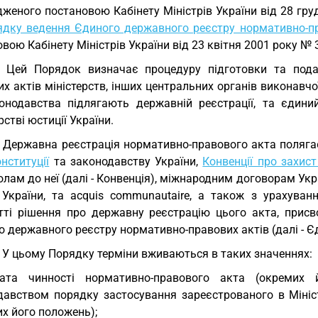
женого постановою Кабінету Міністрів України від 28 груд
ядку ведення Єдиного державного реєстру нормативно-пр
вою Кабінету Міністрів України від 23 квітня 2001 року № 3
. Цей Порядок визначає процедуру підготовки та пода
х актів міністерств, інших центральних органів виконавчої
онодавства підлягають державній реєстрації, та єдиний
рстві юстиції України.
. Державна реєстрація нормативно-правового акта полягає
нституції
та законодавству України,
Конвенції про захис
лам до неї (далі - Конвенція), міжнародним договорам Укр
України, та acquis communautaire, а також з урахува
тті рішення про державну реєстрацію цього акта, присв
 державного реєстру нормативно-правових актів (далі - Є
. У цьому Порядку терміни вживаються в таких значеннях:
рата чинності нормативно-правового акта (окремих
давством порядку застосування зареєстрованого в Мініст
х його положень);