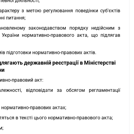
евної діяльності;
арактеру з метою регулювання поведінки суб'єктів
ні питання;
ановленому законодавством порядку недійсним з
 України нормативно-правового акта, що підлягав
мів підготовки нормативно-правових актів.
ідлягають державній реєстрації в Міністерстві
ни
тивно-правовий акт:
ежності, відповідати за обсягом регламентації
х нормативно-правових актах;
тяться в тексті цього нормативно-правового акта;
м;