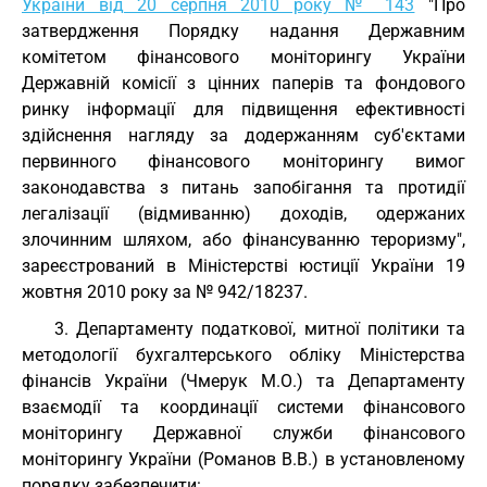
України від 20 серпня 2010 року № 143
"Про
затвердження Порядку надання Державним
комітетом фінансового моніторингу України
Державній комісії з цінних паперів та фондового
ринку інформації для підвищення ефективності
здійснення нагляду за додержанням суб'єктами
первинного фінансового моніторингу вимог
законодавства з питань запобігання та протидії
легалізації (відмиванню) доходів, одержаних
злочинним шляхом, або фінансуванню тероризму",
зареєстрований в Міністерстві юстиції України 19
жовтня 2010 року за № 942/18237.
3. Департаменту податкової, митної політики та
методології бухгалтерського обліку Міністерства
фінансів України (Чмерук М.О.) та Департаменту
взаємодії та координації системи фінансового
моніторингу Державної служби фінансового
моніторингу України (Романов В.В.) в установленому
порядку забезпечити: