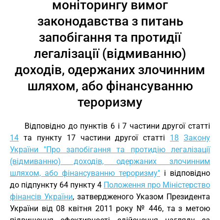
моніторингу вимог
законодавства з питань
запобігання та протидії
легалізації (відмиванню)
доходів, одержаних злочинним
шляхом, або фінансуванню
тероризму
Відповідно до пунктів 6 і 7 частини другої статті
14
та пункту 17 частини другої статті
18
Закону
України "Про запобігання та протидію легалізації
(відмиванню) доходів, одержаних злочинним
шляхом, або фінансуванню тероризму"
і відповідно
до підпункту 64 пункту 4
Положення про Міністерство
фінансів України
, затвердженого Указом Президента
України від 08 квітня 2011 року № 446, та з метою