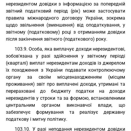
нерезидентом довідки з інформацією за попередній
звітний податковий період (рік) може застосувати
правила міжнародного договору України, зокрема
щодо звільнення (зменшення) від оподаткування, у
звітному (податковому) році з отриманням довідки
після закінчення звітного (податкового) року.
103.9. Особа, яка виплачує доходи нерезидентові,
зобов'язана у разі здійснення у звітному періоді
(кварталі) виплат нерезидентам доходів із джерелом
їх походження з України подавати контролюючому
органу за своїм місцезнаходженням (місцем
проживання) звіт про виплачені доходи, утримані та
перераховані до бюджету податки на доходи
нерезидентів у строки та за формою, встановленими
центральним органом виконавчої влади, що
забезпечує формування та реалізує державну
податкову і митну політику.
103.10. У разі неподання нерезидентом довідки