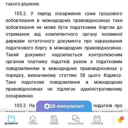
такого рішення.
105.2. У період оскарження суми грошового
зобов'язання в міжнародних правовідносинах таке
зобов'язання не може бути податковим боргом до
отримання від компетентного органу іноземної
держави остаточного документа про нарахування
податкового боргу в міжнародних правовідносинах.
Такий документ надсилається контролюючим
органом платнику податків разом з податковим
повідомленням в міжнародних правовідносинах у
порядку, визначеному статтею 58 цього Кодексу.
Таке податкове повідомлення в міжнародних
правовідносинах не підлягає адміністративному
оскарженню.
105.3. На розгляд заяв платників податків про
ШІ-консультант
перегляд рішення компетентного органу іноземної
держави не поширюються норми статті 56 цього
0
Документи
Головна
Новини
Консультації
Календар
Сервіси
Кодексу.