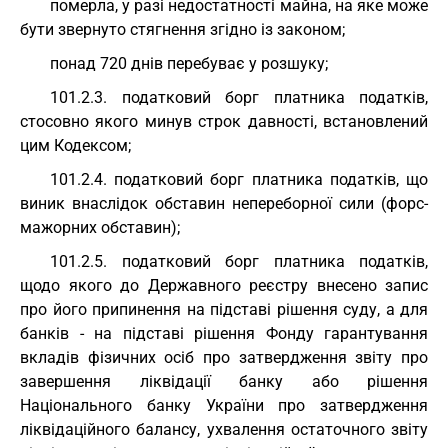
померла, у разі недостатності майна, на яке може
бути звернуто стягнення згідно із законом;
понад 720 днів перебуває у розшуку;
101.2.3. податковий борг платника податків,
стосовно якого минув строк давності, встановлений
цим Кодексом;
101.2.4. податковий борг платника податків, що
виник внаслідок обставин непереборної сили (форс-
мажорних обставин);
101.2.5. податковий борг платника податків,
щодо якого до Державного реєстру внесено запис
про його припинення на підставі рішення суду, а для
банків - на підставі рішення Фонду гарантування
вкладів фізичних осіб про затвердження звіту про
завершення ліквідації банку або рішення
Національного банку України про затвердження
ліквідаційного балансу, ухвалення остаточного звіту