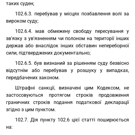
таких суден;
102.6.3. перебував у місцях позбавлення волі за
вироком суду;
102.6.4. мав обмежену свободу пересування у
зв'язку з ув'язненням чи полоном на території інших
держав або внаслідок інших обставин непереборної
сили, підтверджених документально;
102.6.5. був визнаний за рішенням суду безвісно
відсутнім або перебував у розшуку у випадках,
передбачених законом.
Штрафні санкції, визначені цим Кодексом, не
застосовуються протягом строків продовження
граничних строків подання податкової декларації
згідно з цим пунктом.
102.7. Дія пункту 102.6 цієї статті поширюється
на: