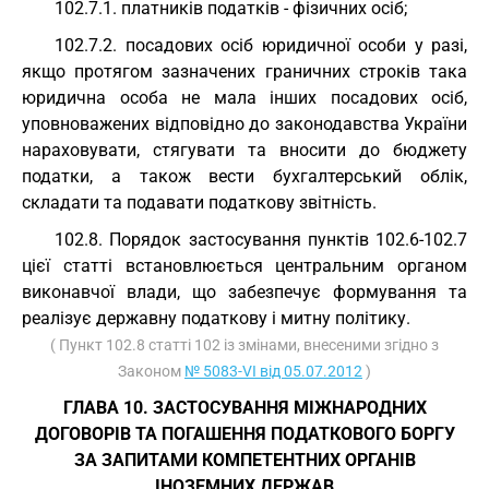
102.7.1. платників податків - фізичних осіб;
102.7.2. посадових осіб юридичної особи у разі,
якщо протягом зазначених граничних строків така
юридична особа не мала інших посадових осіб,
уповноважених відповідно до законодавства України
нараховувати, стягувати та вносити до бюджету
податки, а також вести бухгалтерський облік,
складати та подавати податкову звітність.
102.8. Порядок застосування пунктів 102.6-102.7
цієї статті встановлюється центральним органом
виконавчої влади, що забезпечує формування та
реалізує державну податкову і митну політику.
( Пункт 102.8 статті 102 із змінами, внесеними згідно з
Законом
№ 5083-VI від 05.07.2012
)
ГЛАВА 10. ЗАСТОСУВАННЯ МІЖНАРОДНИХ
ДОГОВОРІВ ТА ПОГАШЕННЯ ПОДАТКОВОГО БОРГУ
ЗА ЗАПИТАМИ КОМПЕТЕНТНИХ ОРГАНІВ
ІНОЗЕМНИХ ДЕРЖАВ