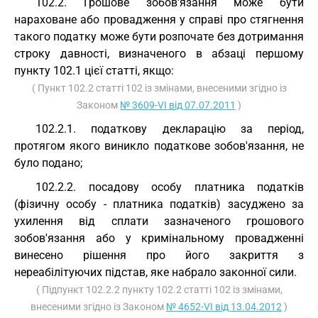
102.2. Грошове зобов'язання може бути
нараховане або провадження у справі про стягнення
такого податку може бути розпочате без дотримання
строку давності, визначеного в абзаці першому
пункту 102.1 цієї статті, якщо:
( Пункт 102.2 статті 102 із змінами, внесеними згідно із
Законом
№ 3609-VI від 07.07.2011
)
102.2.1. податкову декларацію за період,
протягом якого виникло податкове зобов'язання, не
було подано;
102.2.2. посадову особу платника податків
(фізичну особу - платника податків) засуджено за
ухилення від сплати зазначеного грошового
зобов'язання або у кримінальному провадженні
винесено рішення про його закриття з
нереабілітуючих підстав, яке набрало законної сили.
( Підпункт 102.2.2 пункту 102.2 статті 102 із змінами,
внесеними згідно із Законом
№ 4652-VI від 13.04.2012
)