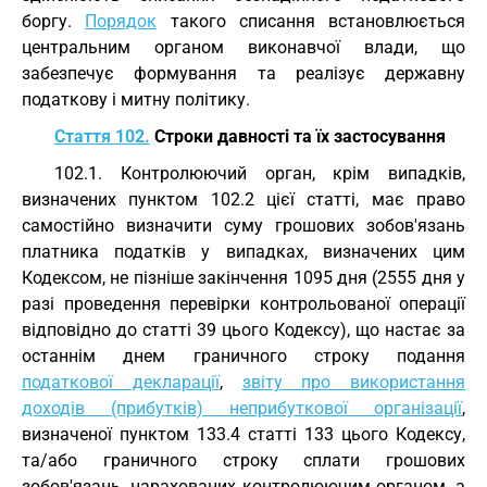
боргу.
Порядок
такого списання встановлюється
центральним органом виконавчої влади, що
забезпечує формування та реалізує державну
податкову і митну політику.
Стаття 102.
Строки давності та їх застосування
102.1. Контролюючий орган, крім випадків,
визначених пунктом 102.2 цієї статті, має право
самостійно визначити суму грошових зобов'язань
платника податків у випадках, визначених цим
Кодексом, не пізніше закінчення 1095 дня (2555 дня у
разі проведення перевірки контрольованої операції
відповідно до статті 39 цього Кодексу), що настає за
останнім днем граничного строку подання
податкової декларації
,
звіту про використання
доходів (прибутків) неприбуткової організації
,
визначеної пунктом 133.4 статті 133 цього Кодексу,
та/або граничного строку сплати грошових
зобов'язань, нарахованих контролюючим органом, а