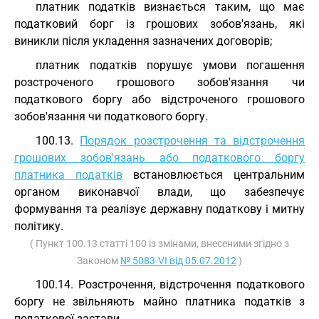
платник податків визнається таким, що має
податковий борг із грошових зобов'язань, які
виникли після укладення зазначених договорів;
платник податків порушує умови погашення
розстроченого грошового зобов'язання чи
податкового боргу або відстроченого грошового
зобов'язання чи податкового боргу.
100.13.
Порядок розстрочення та відстрочення
грошових зобов'язань або податкового боргу
платника податків
встановлюється центральним
органом виконавчої влади, що забезпечує
формування та реалізує державну податкову і митну
політику.
( Пункт 100.13 статті 100 із змінами, внесеними згідно з
Законом
№ 5083-VI від 05.07.2012
)
100.14. Розстрочення, відстрочення податкового
боргу не звільняють майно платника податків з
податкової застави.