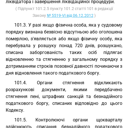
ліквідатора і завершення ліквідаційної процедури.
( Підпункт 101.2.5 пункту 101.2 статті 101 в редакції
Закону
№ 5519-VI від 06.12.2012
)
101.3. У разі якщо фізична особа, яка у судовому
порядку визнана безвісно відсутньою або оголошена
померлою, з'являється або якщо фізичну особу, яка
перебувала у розшуку понад 720 днів, розшукано,
списана заборгованість таких осіб підлягає
відновленню та стягненню у загальному порядку з
дотриманням строків позовної давності починаючи з
дня відновлення такого податкового боргу.
101.4. Органи стягнення відкликають
розрахункові документи, якими передбачено
стягнення пені, штрафних санкцій та безнадійного
податкового боргу, списаних відповідно до цього
Кодексу.
101.5. Контролюючі органи щокварталу
здійснюють списання безнадійного податкового