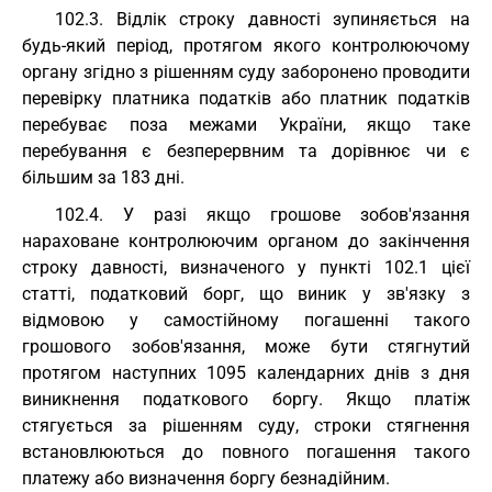
102.3. Відлік строку давності зупиняється на
будь-який період, протягом якого контролюючому
органу згідно з рішенням суду заборонено проводити
перевірку платника податків або платник податків
перебуває поза межами України, якщо таке
перебування є безперервним та дорівнює чи є
більшим за 183 дні.
102.4. У разі якщо грошове зобов'язання
нараховане контролюючим органом до закінчення
строку давності, визначеного у пункті 102.1 цієї
статті, податковий борг, що виник у зв'язку з
відмовою у самостійному погашенні такого
грошового зобов'язання, може бути стягнутий
протягом наступних 1095 календарних днів з дня
виникнення податкового боргу. Якщо платіж
стягується за рішенням суду, строки стягнення
встановлюються до повного погашення такого
платежу або визначення боргу безнадійним.