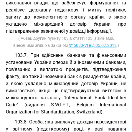
виконавчої влади, що забезпечує формування та
реалізує державну податкову і митну політику,
запиту до компетентного органу країни, з якою
укладено міжнародний договір України, про
підтвердження зазначеної у довідці інформації.
( Абзац другий пункту 103.6 статті 103 із змінами,
внесеними згідно з Законом
№ 5083-VI від 05.07.2012
)
103.7. При здійсненні банками та фінансовими
установами України операцій з іноземними банками,
пов'язаних з виплатою процентів, підтвердження
факту, що такий іноземний банк є резидентом країни,
з якою укладено міжнародний договір України, не
вимагається, якщо це підтверджується витягом з
міжнародного каталогу "International Bank Identifier
Code" (видання S.W.I.F.T., Belgium International
Organization for Standardization, Switzerland).
103.8. Особа, яка виплачує доходи нерезидентові
у звітному (податковому) році, у разі подання