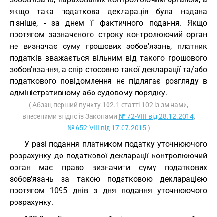
якщо така податкова декларація була надана
пізніше, - за днем її фактичного подання. Якщо
протягом зазначеного строку контролюючий орган
не визначає суму грошових зобов'язань, платник
податків вважається вільним від такого грошового
зобов'язання, а спір стосовно такої декларації та/або
податкового повідомлення не підлягає розгляду в
адміністративному або судовому порядку.
( Абзац перший пункту 102.1 статті 102 із змінами,
внесеними згідно із Законами
№ 72-VIII від 28.12.2014
,
№ 652-VIII від 17.07.2015
)
У разі подання платником податку уточнюючого
розрахунку до податкової декларації контролюючий
орган має право визначити суму податкових
зобов'язань за такою податковою декларацією
протягом 1095 днів з дня подання уточнюючого
розрахунку.