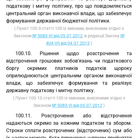
податкову і митну політику, про що повідомляється
центральний орган виконавчої влади, що забезпечує
формування державної бюджетної політики.
( Пункт 100.9 статті 100 із змінами, внесеними згідно з
Законом
№ 5083-VI від 05.07.2012
; в редакції Закону
№
404-VII від 04.07.2013
)
100.10. Рішення щодо розстрочення та
відстрочення грошових зобов'язань чи податкового
боргу окремих платників податків щороку
оприлюднюються центральним органом виконавчої
влади, що забезпечує формування та реалізує
державну податкову і митну політику.
( Пункт 100.10 статті 100 із змінами, внесеними згідно з
Законом
№ 5083-VI від 05.07.2012
)
100.11. Розстрочення або відстрочення
надаються окремо за кожним податком та збором.
Строки сплати розстрочених (відстрочених) сум або
їх частки можуть бути перенесені шляхом прийняття