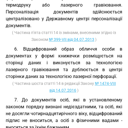
термодруку або лазерного гравіювання.
Персоналізація документів здійснюється
централізовано у Державному центрі персоналізації
документів.
( Частина п'ята статті 14 із змінами, внесеними згідно із
Законом
№ 399-VII від 04.07.2013
)
6. Відцифрований образ обличчя особи в
документах у формі книжечки розміщується на
сторінці даних і виконується за технологією
лазерного гравіювання та дублюється в центрі
сторінки даних за технологією лазерної перфорації.
( Частина шоста статті 14 в редакції Закону
№ 1474-VIII
від 14.07.2016
)
7. До документів осіб, які в установленому
законом порядку визнані недієздатними, та осіб, які
не досягли чотирнадцятирічного віку, відцифрований
підпис не вноситься, а осіб з фізичними вадами -
вноситься за їхнім бажанням.