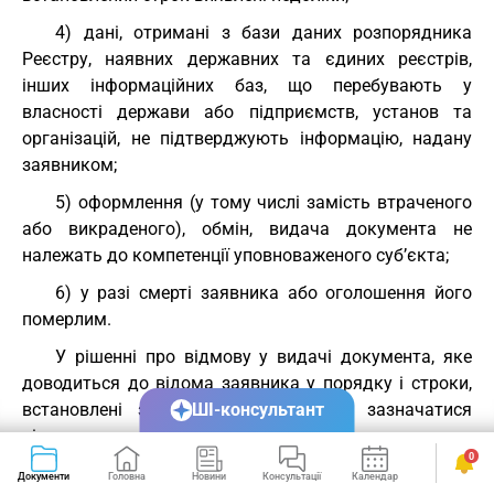
4) дані, отримані з бази даних розпорядника
Реєстру, наявних державних та єдиних реєстрів,
інших інформаційних баз, що перебувають у
власності держави або підприємств, установ та
організацій, не підтверджують інформацію, надану
заявником;
5) оформлення (у тому числі замість втраченого
або викраденого), обмін, видача документа не
належать до компетенції уповноваженого суб’єкта;
6) у разі смерті заявника або оголошення його
померлим.
У рішенні про відмову у видачі документа, яке
доводиться до відома заявника у порядку і строки,
встановлені законодавством, мають зазначатися
ШІ-консультант
підстави для відмови та порядок його оскарження.
0
Особа має право повторно звернутися до
Документи
Головна
Новини
Консультації
Календар
Сервіси
уповноваженого суб’єкта із заявою у разі зміни або