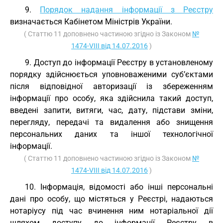
9.
Порядок надання інформації з Реєстру
визначається Кабінетом Міністрів України.
( Статтю 11 доповнено частиною згідно із Законом
№
1474-VIII від 14.07.2016
)
9. Доступ до інформації Реєстру в установленому
порядку здійснюється уповноваженими суб’єктами
після відповідної авторизації із збереженням
інформації про особу, яка здійснила такий доступ,
введені запити, витяги, час, дату, підстави зміни,
перегляду, передачі та видалення або знищення
персональних даних та іншої технологічної
інформації.
( Статтю 11 доповнено частиною згідно із Законом
№
1474-VIII від 14.07.2016
)
10. Інформація, відомості або інші персональні
дані про особу, що містяться у Реєстрі, надаються
нотаріусу під час вчинення ним нотаріальної дії
шляхом доступу до інформації Реєстру в