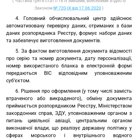
( Частина третя статті 16 із змінами, внесеними згідно із
Законом
№ 720-IX від 17.06.2020
)
4. Головний обчислювальний центр здійснює
автоматизовану перевірку даних, отриманих з бази
даних розпорядника Реєстру, формує набори даних
та забезпечує виготовлення документів.
5. За фактом виготовлення документа відомості
про серію та номер документа, дату персоналізації,
номер використаного бланка в електронній формі
передаються ВІС відповідним уповноваженим
суб’єктом.
6. Рішення про оформлення (у тому числі замість
втраченого або викраденого), обміну документа
приймається розпорядником Реєстру, Міністерством
закордонних справ, ЗДУ, уповноваженим органом з
питань цивільної авіації, центральним органом
виконавчої влади, що реалізує державну політику у
сферах морського і внутрішнього водного