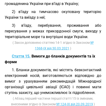
громадянина України при в’їзді в Україну;
2) в’їзду на тимчасово окуповану територію
України та виїзду з неї;
3) в’їзду, перебування, проживання або
пересування у межах прикордонної смуги, виходу у
територіальне море та внутрішні води України.
( Закон доповнено статтею 14-1 згідно із Законом
№
1368-IX від 30.03.2021
)
Стаття 15.
Вимоги до бланків документів та їх
форми
1. Бланки документів, які містять безконтактний
електронний носій, виготовляються відповідно до
вимог з урахуванням рекомендацій Міжнародної
організації цивільної авіації (ICAO) і повинні мати
ступінь захисту, що унеможливлює їх підроблення.
( Абзац перший частини першої статті 15 із змінами,
внесеними згідно із Законом
№ 124-IX від 20.09.2019
)