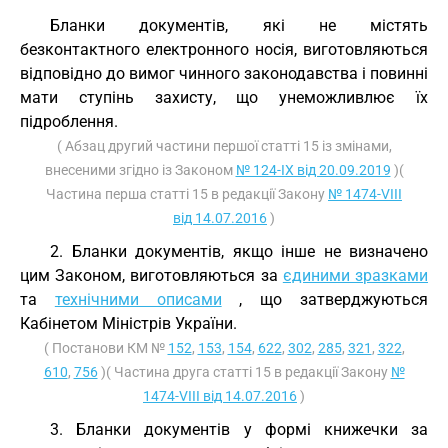
Бланки документів, які не містять
безконтактного електронного носія, виготовляються
відповідно до вимог чинного законодавства і повинні
мати ступінь захисту, що унеможливлює їх
підроблення.
( Абзац другий частини першої статті 15 із змінами,
внесеними згідно із Законом
№ 124-IX від 20.09.2019
)(
Частина перша статті 15 в редакції Закону
№ 1474-VIII
від 14.07.2016
)
2. Бланки документів, якщо інше не визначено
цим Законом, виготовляються за
єдиними зразками
та
технічними описами
, що затверджуються
Кабінетом Міністрів України.
( Постанови КМ №
152
,
153
,
154
,
622
,
302
,
285
,
321
,
322
,
610
,
756
)( Частина друга статті 15 в редакції Закону
№
1474-VIII від 14.07.2016
)
3. Бланки документів у формі книжечки за