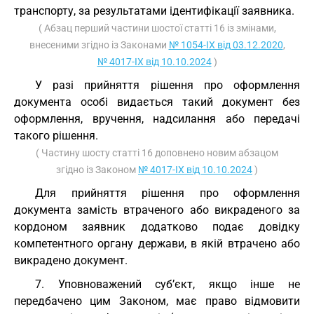
транспорту, за результатами ідентифікації заявника.
( Абзац перший частини шостої статті 16 із змінами,
внесеними згідно із Законами
№ 1054-IX від 03.12.2020
,
№ 4017-IX від 10.10.2024
)
У разі прийняття рішення про оформлення
документа особі видається такий документ без
оформлення, вручення, надсилання або передачі
такого рішення.
( Частину шосту статті 16 доповнено новим абзацом
згідно із Законом
№ 4017-IX від 10.10.2024
)
Для прийняття рішення про оформлення
документа замість втраченого або викраденого за
кордоном заявник додатково подає довідку
компетентного органу держави, в якій втрачено або
викрадено документ.
7. Уповноважений суб’єкт, якщо інше не
передбачено цим Законом, має право відмовити