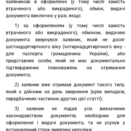
заявникові в оформленні (у тому числі замість
втраченого або викраденого), обміні, видачі
документа виключно у разі, якщо:
1) за оформленням (у тому числі замість
втраченого або викраденого), обміном, видачею
документа звернувся заявник, який не досяг
шістнадцятирічного віку (чотирнадцятирічного віку -
для паспорта громадянина України), або
представник особи, який не має документально
підтверджених повноважень на отримання
документа;
2) заявник вже отримав документ такого типу,
який є дійсним на день звернення (крім випадків,
передбачених частиною другою цієї статті);
3) заявник не подав усіх визначених
законодавством документів, необхідних для
оформлення і видачі документа, та не усунув у
встановлений строк виявлені недоліки;