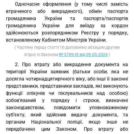
Одночасне оформлення (у тому числі замість
втраченого або викраденого), обмін паспорта
громадянина України та паспорта/паспортів
громадянина України для виїзду за кордон
здійснюються розпорядником Реєстру у порядку,
встановленому Кабінетом Міністрів України.
( Частину першу статті 16 доповнено абзацом другим
згідно із Законом
№ 3709-IX від 09.05.2024
)
2. Про втрату або викрадення документа на
території України заявник (батьки особи, яка не
досягла чотирнадцятирічного віку, або інші її законні
представники, представники закладів, які виконують
функції опікунів чи піклувальників над особою)
зобов’язаний у порядку і строки, визначені
законодавством, повідомити уповноваженому
суб’єкту, який здійснив видачу документа, та
органам Національної поліції, якщо інше не
передбачено цим Законом. Про втрату або