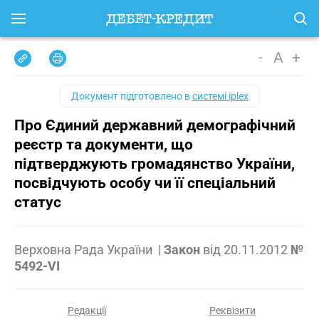
-
A
+
Документ підготовлено в
системі iplex
Про Єдиний державний демографічний
реєстр та документи, що
підтверджують громадянство України,
посвідчують особу чи її спеціальний
статус
Верховна Рада України
|
Закон
від
20.11.2012
№
5492-VI
Редакції
Реквізити