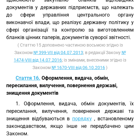
документів у державних підприємств, що належать
до сфери управління центрального органу
виконавчої влади, що реалізує державну політику у
сфері організації та контролю за виготовленням
бланків цінних паперів, документів суворої звітності.
( Статтю 15 доповнено частиною восьмою згідно із
Законом
№ 399-VII від 04.07.2013
; в редакції Закону
№
1474-VIII від 14.07.2016
; із змінами, внесеними згідно із
Законом
№ 1670-VIII від 06.10.2016
)
Стаття 16.
Оформлення, видача, обмін,
пересилання, вилучення, повернення державі,
знищення документів
1. Оформлення, видача, обмін документів, їх
пересилання, вилучення, повернення державі та
знищення відбуваються в
порядку
, встановленому
законодавством, якщо інше не передбачено цим
Законом.