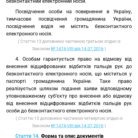
безконтактний електронний носій.
Посвідчення особи на повернення в Україну,
тимчасове посвідчення громадянина України,
посвідчення водія не містять безконтактного
електронного носія.
( Статтю 13 доповнено частиною третьою згідно із
Законом
№ 1474-VIII від 14.07.2016
)
4. Особам гарантується право на відмову від
внесення відцифрованих відбитків пальців рук до
безконтактного електронного носія, що міститься у
паспорті громадянина України. Таке право
реалізується шляхом подання заяви відповідному
уповноваженому суб’єкту про внесення або відмову
від внесення відцифрованих відбитків пальців рук
особи до безконтактного електронного носія.
( Статтю 13 доповнено частиною четвертою згідно із
Законом
№ 1474-VIII від 14.07.2016
)
Стаття 14.
Форма та опис документів