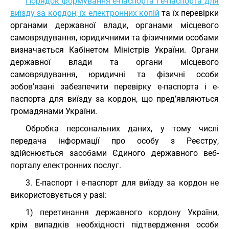
Порядок формування е-паспорта і е-паспорта для
виїзду за кордон, їх електронних копій
та їх перевірки
органами державної влади, органами місцевого
самоврядування, юридичними та фізичними особами
визначається Кабінетом Міністрів України. Органи
державної влади та органи місцевого
самоврядування, юридичні та фізичні особи
зобов’язані забезпечити перевірку е-паспорта і е-
паспорта для виїзду за кордон, що пред’являються
громадянами України.
Обробка персональних даних, у тому числі
передача інформації про особу з Реєстру,
здійснюється засобами Єдиного державного веб-
порталу електронних послуг.
3. Е-паспорт і е-паспорт для виїзду за кордон не
використовується у разі:
1) перетинання державного кордону України,
крім випадків необхідності підтвердження особи