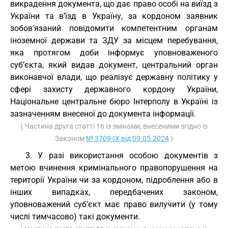
викрадення документа, що дає право особі на виїзд з
України та в’їзд в Україну, за кордоном заявник
зобов’язаний повідомити компетентним органам
іноземної держави та ЗДУ за місцем перебування,
яка протягом доби інформує уповноваженого
суб’єкта, який видав документ, центральний орган
виконавчої влади, що реалізує державну політику у
сфері захисту державного кордону України,
Національне центральне бюро Інтерполу в Україні із
зазначенням внесеної до документа інформації.
( Частина друга статті 16 із змінами, внесеними згідно із
Законом
№ 3709-IX від 09.05.2024
)
3. У разі використання особою документів з
метою вчинення кримінального правопорушення на
території України чи за кордоном, підроблення або в
інших випадках, передбачених законом,
уповноважений суб’єкт має право вилучити (у тому
числі тимчасово) такі документи.