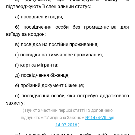
підтверджують її спеціальний статус:
а) посвідчення водія;
б) посвідчення особи без громадянства для
виїзду за кордон;
в) посвідка на постійне проживання;
г) посвідка на тимчасове проживання;
ґ) картка мігранта;
д) посвідчення біженця;
е) проїзний документ біженця;
є) посвідчення особи, яка потребує додаткового
захисту;
( Пункт 2 частини першої статті 13 доповнено
підпунктом "є" згідно із Законом
№ 1474-VIII від
14.07.2016
)
ж) проїзний документ особи, якій надано