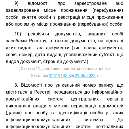
9) відомості про зареєстроване або
задеклароване місце проживання (перебування)
особи, зняття особи з реєстрації місця проживання
або про зміну місця проживання (перебування) особи;
10) реквізити документів, виданих особі
засобами Реєстру, а також документів, на підставі
яких видані такі документи (тип, назва документа,
серія, номер, дата видачі, уповноважений суб’єкт, що
видав документ, строк дії документа).
( Статтю 11 доповнено новою частиною згідно із
Законом
№ 3191-IX від 29.06.2023
)
8. Відомості про унікальний номер запису, що
містяться в Реєстрі, передаються до інформаційно-
комунікаційних систем центральних органів
виконавчої влади з метою верифікації відомостей
(даних) про особу та ідентифікації особи у таких
інформаційно-комунікаційних системах. До
інформаційно-комунікаційних систем центральних