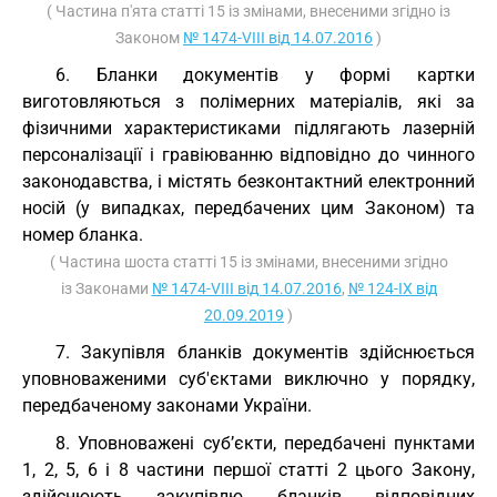
( Частина п'ята статті 15 із змінами, внесеними згідно із
Законом
№ 1474-VIII від 14.07.2016
)
6. Бланки документів у формі картки
виготовляються з полімерних матеріалів, які за
фізичними характеристиками підлягають лазерній
персоналізації і гравіюванню відповідно до чинного
законодавства, і містять безконтактний електронний
носій (у випадках, передбачених цим Законом) та
номер бланка.
( Частина шоста статті 15 із змінами, внесеними згідно
із Законами
№ 1474-VIII від 14.07.2016
,
№ 124-IX від
20.09.2019
)
7. Закупівля бланків документів здійснюється
уповноваженими суб'єктами виключно у порядку,
передбаченому законами України.
8. Уповноважені суб’єкти, передбачені пунктами
1, 2, 5, 6 і 8 частини першої статті 2 цього Закону,
здійснюють закупівлю бланків відповідних