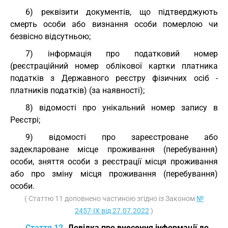
6) реквізити документів, що підтверджують
смерть особи або визнання особи померлою чи
безвісно відсутньою;
7) інформація про податковий номер
(реєстраційний номер облікової картки платника
податків з Державного реєстру фізичних осіб -
платників податків) (за наявності);
8) відомості про унікальний номер запису в
Реєстрі;
9) відомості про зареєстроване або
задеклароване місце проживання (перебування)
особи, зняття особи з реєстрації місця проживання
або про зміну місця проживання (перебування)
особи.
( Статтю 11 доповнено частиною згідно із Законом
№
2457-IX від 27.07.2022
)
Стаття 12.
Довідка про внесення інформації до