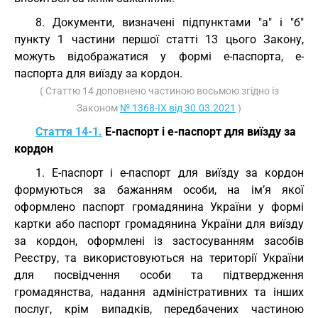
8. Документи, визначені підпунктами "а" і "б"
пункту 1 частини першої статті 13 цього Закону,
можуть відображатися у формі е-паспорта, е-
паспорта для виїзду за кордон.
( Статтю 14 доповнено частиною восьмою згідно із
Законом
№ 1368-IX від 30.03.2021
)
Стаття 14-1.
Е-паспорт і е-паспорт для виїзду за
кордон
1. Е-паспорт і е-паспорт для виїзду за кордон
формуються за бажанням особи, на ім’я якої
оформлено паспорт громадянина України у формі
картки або паспорт громадянина України для виїзду
за кордон, оформлені із застосуванням засобів
Реєстру, та використовуються на території України
для посвідчення особи та підтвердження
громадянства, надання адміністративних та інших
послуг, крім випадків, передбачених частиною