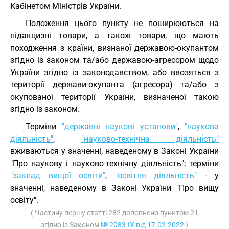
Кабінетом Міністрів України.
Положення цього пункту не поширюються на
підакцизні товари, а також товари, що мають
походження з країни, визнаної державою-окупантом
згідно із законом та/або державою-агресором щодо
України згідно із законодавством, або ввозяться з
території держави-окупанта (агресора) та/або з
окупованої території України, визначеної такою
згідно із законом.
Терміни
"державні наукові установи"
,
"наукова
діяльність"
,
"науково-технічна діяльність"
вживаються у значенні, наведеному в Законі України
"Про наукову і науково-технічну діяльність"; терміни
"заклад вищої освіти"
,
"освітня діяльність"
- у
значенні, наведеному в Законі України "Про вищу
освіту".
( Частину першу статті 282 доповнено пунктом 21
згідно із Законом
№ 2083-IX від 17.02.2022
)