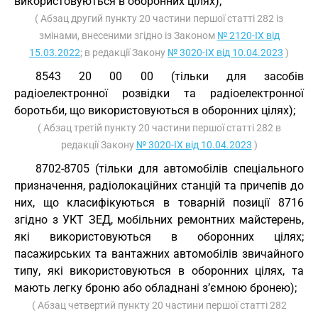
використовуються в оборонних цілях);
( Абзац другий пункту 20 частини першої статті 282 із
змінами, внесеними згідно із Законом
№ 2120-IX від
15.03.2022
; в редакції Закону
№ 3020-IX від 10.04.2023
)
8543 20 00 00 (тільки для засобів
радіоелектронної розвідки та радіоелектронної
боротьби, що використовуються в оборонних цілях);
( Абзац третій пункту 20 частини першої статті 282 в
редакції Закону
№ 3020-IX від 10.04.2023
)
8702-8705 (тільки для автомобілів спеціального
призначення, радіолокаційних станцій та причепів до
них, що класифікуються в товарній позиції 8716
згідно з УКТ ЗЕД, мобільних ремонтних майстерень,
які використовуються в оборонних цілях;
пасажирських та вантажних автомобілів звичайного
типу, які використовуються в оборонних цілях, та
мають легку броню або обладнані з’ємною бронею);
( Абзац четвертий пункту 20 частини першої статті 282