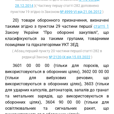
28.12.2014
)( Частину першу статті 282 доповнено
пунктом 19 згідно із Законом
№ 4999-VI від 21.06.2012
)
20) товари оборонного призначення, визначені
такими згідно з пунктом 29 частини першої
статті 1
Закону України "Про оборонні закупівлі", що
класифікуються за такими групами, товарними
позиціями та підкатегоріями
УКТ ЗЕД
:
( Абзац перший пункту 20 частини першої статті 282 в
редакції Закону
№ 2120-IX від 15.03.2022
)
3601 00 00 00 (тільки для порохів, що
використовуються в оборонних цілях), 3602 00 00 00
(тільки для вибухових речовин, що
використовуються в оборонних цілях), 3603 (тільки
для ударних капсулів, детонаторів, запалів до гранат
та метальних зарядів, що використовуються в
оборонних цілях), 3604 90 00 00 (тільки для
освітлювальних та сигнальних ракет, що