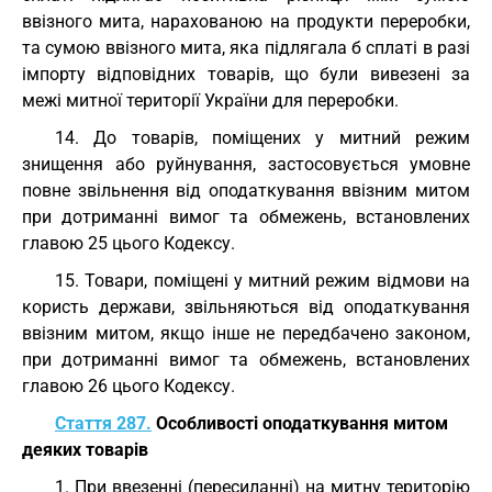
ввізного мита, нарахованою на продукти переробки,
та сумою ввізного мита, яка підлягала б сплаті в разі
імпорту відповідних товарів, що були вивезені за
межі митної території України для переробки.
14. До товарів, поміщених у митний режим
знищення або руйнування, застосовується умовне
повне звільнення від оподаткування ввізним митом
при дотриманні вимог та обмежень, встановлених
главою 25 цього Кодексу.
15. Товари, поміщені у митний режим відмови на
користь держави, звільняються від оподаткування
ввізним митом, якщо інше не передбачено законом,
при дотриманні вимог та обмежень, встановлених
главою 26 цього Кодексу.
Стаття 287.
Особливості оподаткування митом
деяких товарів
1. При ввезенні (пересиланні) на митну територію