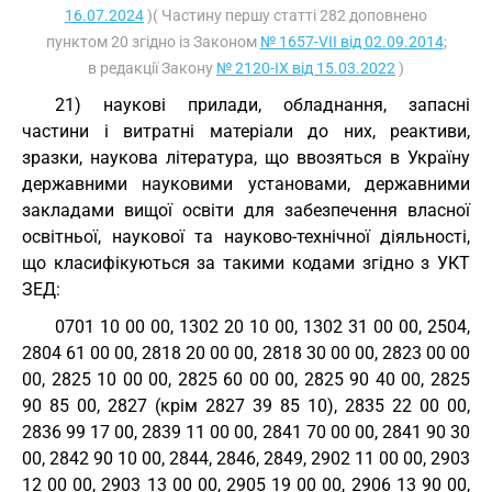
16.07.2024
)( Частину першу статті 282 доповнено
пунктом 20 згідно із Законом
№ 1657-VII від 02.09.2014
;
в редакції Закону
№ 2120-IX від 15.03.2022
)
21) наукові прилади, обладнання, запасні
частини і витратні матеріали до них, реактиви,
зразки, наукова література, що ввозяться в Україну
державними науковими установами, державними
закладами вищої освіти для забезпечення власної
освітньої, наукової та науково-технічної діяльності,
що класифікуються за такими кодами згідно з
УКТ
ЗЕД
:
0701 10 00 00, 1302 20 10 00, 1302 31 00 00, 2504,
2804 61 00 00, 2818 20 00 00, 2818 30 00 00, 2823 00 00
00, 2825 10 00 00, 2825 60 00 00, 2825 90 40 00, 2825
90 85 00, 2827 (крім 2827 39 85 10), 2835 22 00 00,
2836 99 17 00, 2839 11 00 00, 2841 70 00 00, 2841 90 30
00, 2842 90 10 00, 2844, 2846, 2849, 2902 11 00 00, 2903
12 00 00, 2903 13 00 00, 2905 19 00 00, 2906 13 90 00,