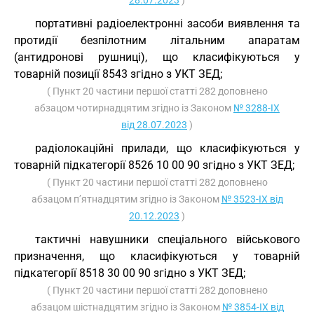
28.07.2023
)
портативні радіоелектронні засоби виявлення та
протидії безпілотним літальним апаратам
(антидронові рушниці), що класифікуються у
товарній позиції 8543 згідно з УКТ ЗЕД;
( Пункт 20 частини першої статті 282 доповнено
абзацом чотирнадцятим згідно із Законом
№ 3288-IX
від 28.07.2023
)
радіолокаційні прилади, що класифікуються у
товарній підкатегорії 8526 10 00 90 згідно з УКТ ЗЕД;
( Пункт 20 частини першої статті 282 доповнено
абзацом п’ятнадцятим згідно із Законом
№ 3523-IX від
20.12.2023
)
тактичні навушники спеціального військового
призначення, що класифікуються у товарній
підкатегорії 8518 30 00 90 згідно з УКТ ЗЕД;
( Пункт 20 частини першої статті 282 доповнено
абзацом шістнадцятим згідно із Законом
№ 3854-IX від