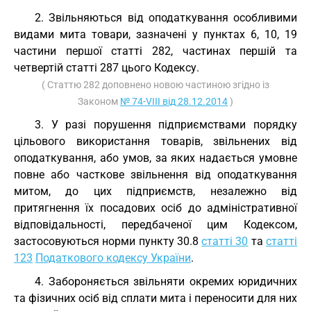
2. Звільняються від оподаткування особливими
видами мита товари, зазначені у пунктах 6, 10, 19
частини першої статті 282, частинах першій та
четвертій статті 287 цього Кодексу.
( Статтю 282 доповнено новою частиною згідно із
Законом
№ 74-VIII від 28.12.2014
)
3. У разі порушення підприємствами порядку
цільового використання товарів, звільнених від
оподаткування, або умов, за яких надається умовне
повне або часткове звільнення від оподаткування
митом, до цих підприємств, незалежно від
притягнення їх посадових осіб до адміністративної
відповідальності, передбаченої цим Кодексом,
застосовуються норми пункту 30.8
статті 30
та
статті
123
Податкового кодексу України
.
4. Забороняється звільняти окремих юридичних
та фізичних осіб від сплати мита і переносити для них