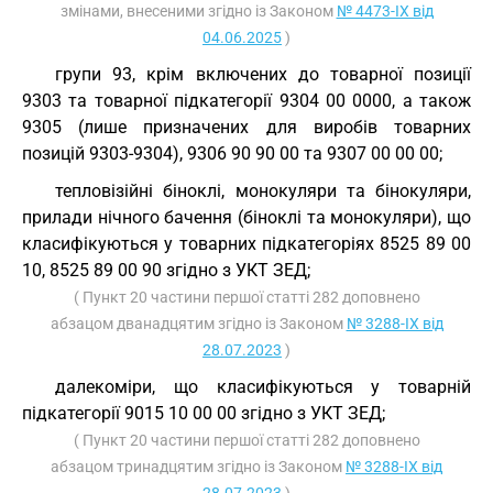
змінами, внесеними згідно із Законом
№ 4473-IX від
04.06.2025
)
групи 93, крім включених до товарної позиції
9303 та товарної підкатегорії 9304 00 0000, а також
9305 (лише призначених для виробів товарних
позицій 9303-9304), 9306 90 90 00 та 9307 00 00 00;
тепловізійні біноклі, монокуляри та бінокуляри,
прилади нічного бачення (біноклі та монокуляри), що
класифікуються у товарних підкатегоріях 8525 89 00
10, 8525 89 00 90 згідно з УКТ ЗЕД;
( Пункт 20 частини першої статті 282 доповнено
абзацом дванадцятим згідно із Законом
№ 3288-IX від
28.07.2023
)
далекоміри, що класифікуються у товарній
підкатегорії 9015 10 00 00 згідно з УКТ ЗЕД;
( Пункт 20 частини першої статті 282 доповнено
абзацом тринадцятим згідно із Законом
№ 3288-IX від