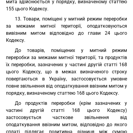
мита здійснюється у порядку, визначеному статтею
155 цього Кодексу.
13. Товари, поміщені у митний режим переробки
за межами митної території, оподатковуються
вивізним митом відповідно до глави 24 цього
Кодексу.
До товарів, поміщених у митний режим
переробки за межами митної території, та продуктів
їх переробки, зазначених у частині другій статті 168
цього Кодексу, що в межах визначеного строку
повертаються в Україну, застосовується умовне
повне звільнення від оподаткування ввізним митом у
порядку, визначеному статтею 168 цього Кодексу.
До продуктів переробки (крім зазначених у
частині другій статті 168 цього Кодексу)
застосовується часткове звільнення від
оподаткування ввізним митом, відповідно до якого
сплаті підлягає позитивна різниця між сумою