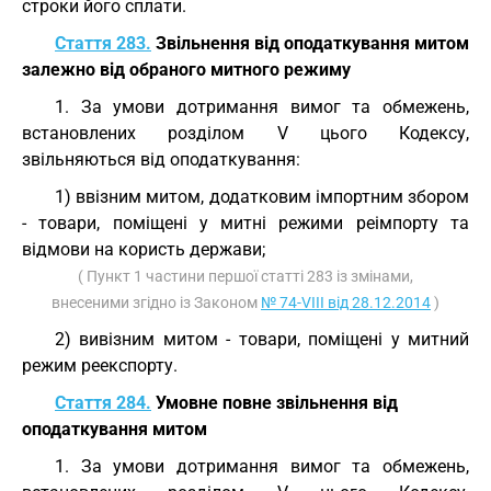
строки його сплати.
Стаття 283.
Звільнення від оподаткування митом
залежно від обраного митного режиму
1. За умови дотримання вимог та обмежень,
встановлених розділом V цього Кодексу,
звільняються від оподаткування:
1) ввізним митом, додатковим імпортним збором
- товари, поміщені у митні режими реімпорту та
відмови на користь держави;
( Пункт 1 частини першої статті 283 із змінами,
внесеними згідно із Законом
№ 74-VIII від 28.12.2014
)
2) вивізним митом - товари, поміщені у митний
режим реекспорту.
Стаття 284.
Умовне повне звільнення від
оподаткування митом
1. За умови дотримання вимог та обмежень,