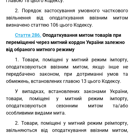
главою 18 цього Кодексу.
2. Порядок застосування умовного часткового
звільнення від оподаткування ввізним митом
визначено статтею 106 цього Кодексу.
Стаття 286.
Оподаткування митом товарів при
переміщенні через митний кордон України залежно
від обраного митного режиму
1. Товари, поміщені у митний режим імпорту,
оподатковуються ввізним митом, якщо інше не
передбачено законом, при дотриманні умов та
обмежень, встановлених главою 13 цього Кодексу.
У випадках, встановлених законами України,
товари, поміщені у митний режим імпорту,
оподатковуються сезонним митом та/або
особливими видами мита.
2. Товари, поміщені у митний режим реімпорту,
звільняються від оподаткування ввізним митом,