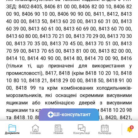
ЗЕД
: 8402-8405, 8406 81 00 00, 8406 82 00 10, 8406 82
00 90, 8406 90 10 00, 8406 90 90 00, 8411, 8412, 8413
40 00 00, 8413 50, 8413 60 20 00, 8413 60 31 00, 8413
60 39 00, 8413 60 61 00, 8413 60 69 00, 8413 60 70 00,
8413 60 80 00, 8413 70 21 00, 8413 70 29 00, 8413 70 30
00, 8413 70 35 00, 8413 70 45 00, 8413 70 51 00, 8413
70 59 00, 8413 70 65 00, 8413 81 00 00, 8413 82 00 00,
8414 10, 8414 40 90 00, 8414 80, 8414 70 00 90, 8416
(тільки ті, що призначені для використання у
промисловості), 8417, 8418 (крім 8418 10 20 10, 8418
10 80 10, 8418 21, 8418 29 00 00, 8418 50, 8418 91 00
00, 8418 99 та крім комбінованих холодильників-
морозильників, які оснащені окремими висувними
ящиками або комбінацією дверей з висувними
ящиками та класифікуються за кодами 8418 10 20 98
ШІ-консультант
та 8418 10 80 98), 8419 (крім 8419 81), 8420, 8421,
8422 (крім 8422 11 00 00), 8423 (крім 8423 10 10 00,
0
8423 81 25 00, 8423 90), 8424 89 40 00, 8424 89 70 00,
Документи
Головна
Новини
Консультації
Календар
Сервіси