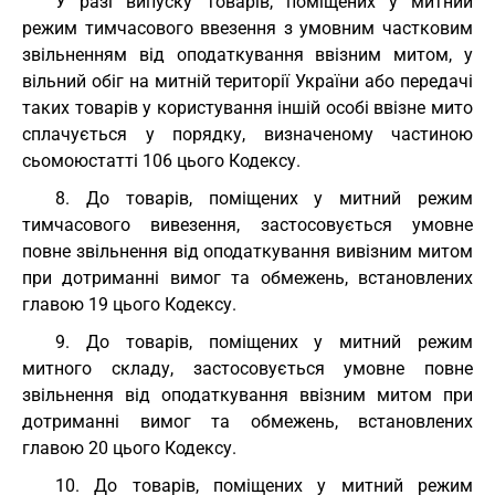
У разі випуску товарів, поміщених у митний
режим тимчасового ввезення з умовним частковим
звільненням від оподаткування ввізним митом, у
вільний обіг на митній території України або передачі
таких товарів у користування іншій особі ввізне мито
сплачується у порядку, визначеному частиною
сьомоюстатті 106 цього Кодексу.
8. До товарів, поміщених у митний режим
тимчасового вивезення, застосовується умовне
повне звільнення від оподаткування вивізним митом
при дотриманні вимог та обмежень, встановлених
главою 19 цього Кодексу.
9. До товарів, поміщених у митний режим
митного складу, застосовується умовне повне
звільнення від оподаткування ввізним митом при
дотриманні вимог та обмежень, встановлених
главою 20 цього Кодексу.
10. До товарів, поміщених у митний режим