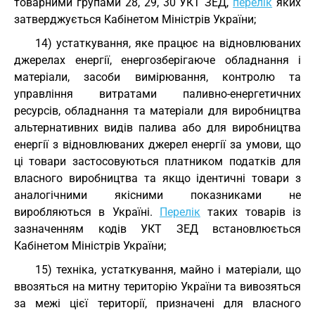
товарними групами 28, 29, 30
УКТ ЗЕД
,
перелік
яких
затверджується Кабінетом Міністрів України;
14) устаткування, яке працює на відновлюваних
джерелах енергії, енергозберігаюче обладнання і
матеріали, засоби вимірювання, контролю та
управління витратами паливно-енергетичних
ресурсів, обладнання та матеріали для виробництва
альтернативних видів палива або для виробництва
енергії з відновлюваних джерел енергії за умови, що
ці товари застосовуються платником податків для
власного виробництва та якщо ідентичні товари з
аналогічними якісними показниками не
виробляються в Україні.
Перелік
таких товарів із
зазначенням кодів
УКТ ЗЕД
встановлюється
Кабінетом Міністрів України;
15) техніка, устаткування, майно і матеріали, що
ввозяться на митну територію України та вивозяться
за межі цієї території, призначені для власного