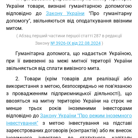
України товари, визнані гуманітарною допомогою
відповідно до
Закону України
"Про гуманітарну
допомогу", звільняються від оподаткування ввізним
митом.
( Абзац перший частини першої статті 287 в редакції
Закону
№ 3926-IX від 22.08.2024
)
Гуманітарна допомога, що надається Україною,
при її вивезенні за межі митної території України
звільняється від сплати вивізного мита.
2. Товари (крім товарів для реалізації або
використання з метою, безпосередньо не пов'язаною
з провадженням підприємницької діяльності), що
ввозяться на митну територію України на строк не
менше трьох років іноземними інвесторами
відповідно до
Закону України "Про режим іноземного
інвестування"
з метою інвестування на підставі
зареєстрованих договорів (контрактів) або як внесок
іноземного інвестора до статутного капіталу