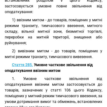
встановлених розділом V цього Кодексу,
застосовується умовне повне звільнення від
оподаткування:
1) ввізним митом - до товарів, поміщених у митні
режими транзиту, тимчасового ввезення, митного
складу, вільної митної зони, безмитної торгівлі,
переробки на митній території, знищення або
руйнування;
2) вивізним митом - до товарів, поміщених у
митні режими транзиту, тимчасового вивезення.
Стаття 285.
Умовне часткове звільнення від
оподаткування ввізним митом
1. Умовне часткове звільнення від
оподаткування ввізним митом застосовується до
товарів, зазначених у статті 106 цього Кодексу,
поміщених у митний режим тимчасового ввезення, за
умови дотримання вимог та обмежень, встановлених