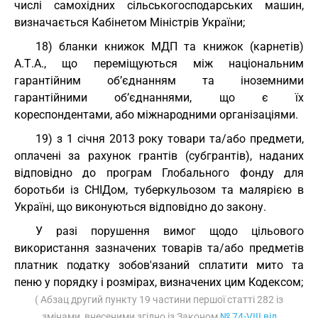
числі самохідних сільськогосподарських машин,
визначається Кабінетом Міністрів України;
18) бланки книжок МДП та книжок (карнетів)
А.Т.А., що переміщуються між національним
гарантійним об’єднанням та іноземними
гарантійними об’єднаннями, що є їх
кореспондентами, або міжнародними організаціями.
19) з 1 січня 2013 року товари та/або предмети,
оплачені за рахунок грантів (субгрантів), наданих
відповідно до програм Глобального фонду для
боротьби із СНІДом, туберкульозом та малярією в
Україні, що виконуються відповідно до закону.
У разі порушення вимог щодо цільового
використання зазначених товарів та/або предметів
платник податку зобов'язаний сплатити мито та
пеню у порядку і розмірах, визначених цим Кодексом;
( Абзац другий пункту 19 частини першої статті 282 із
змінами, внесеними згідно із Законом
№ 74-VIII від