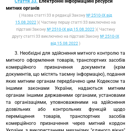
Стаття 33.
Електронні інформаційні ресурси
митних органів
( Назва статті 33 в редакції Закону
№ 2510-IX від
15.08.2022
)( Частину першу статті 33 виключено на
підставі Закону
№ 2510-IX від 15.08.2022
)( Частину
другу статті 33 виключено на підставі Закону
№ 2510-IX
від 15.08.2022
)
3. Необхідні для здійснення митного контролю та
митного оформлення товарів, транспортних засобів
комерційного призначення документи (крім
документів, що містять таємну інформацію), подання
яких митним органам передбачено цим Кодексом та
іншими законами України, надаються митним
органам іншими державними органами, установами
та організаціями, уповноваженими на здійснення
дозвільних або контрольних функцій щодо
переміщення товарів, транспортних засобів
комерційного призначення через митний кордон
України, з використанням механізму "єдиного вікна"