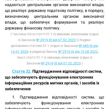
надаються центральним органом виконавчої влади,
що реалізує державну податкову політику, в порядку,
визначеному центральним органом виконавчої
влади, що забезпечує формування та реалізує
державну фінансову політику.
( Частина п'ята статті 31-1 із змінами, внесеними згідно
із Законом
№ 2919-IX від 07.02.2023
)( Кодекс
доповнено статтею 31-1 згідно із Законом
№ 440-IX від
14.01.2020
; в редакції Закону
№ 2510-IX від 15.08.2022
;
текст статті 31-1 із змінами, внесеними згідно із
Законом
№ 2919-IX від 07.02.2023
)
Стаття 32.
Підтвердження відповідності систем,
що забезпечують функціонування електронних
інформаційних ресурсів митних органів, і засобів їх
забезпечення
1. Підтвердження відповідності систем, що
забезпечують функціонування електронних
інформаційних ресурсів митних органів, і засобів їх