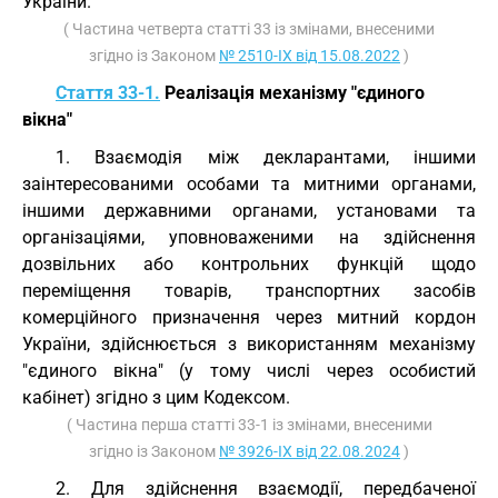
України.
( Частина четверта статті 33 із змінами, внесеними
згідно із Законом
№ 2510-IX від 15.08.2022
)
Стаття 33-1.
Реалізація механізму "єдиного
вікна"
1. Взаємодія між декларантами, іншими
заінтересованими особами та митними органами,
іншими державними органами, установами та
організаціями, уповноваженими на здійснення
дозвільних або контрольних функцій щодо
переміщення товарів, транспортних засобів
комерційного призначення через митний кордон
України, здійснюється з використанням механізму
"єдиного вікна" (у тому числі через особистий
кабінет) згідно з цим Кодексом.
( Частина перша статті 33-1 із змінами, внесеними
згідно із Законом
№ 3926-IX від 22.08.2024
)
2. Для здійснення взаємодії, передбаченої