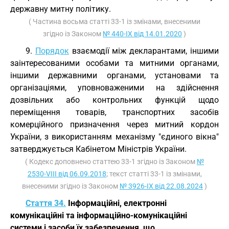
державну митну політику.
( Частина восьма статті 33-1 із змінами, внесеними
згідно із Законом
№ 440-IX від 14.01.2020
)
9.
Порядок
взаємодії між декларантами, іншими
заінтересованими особами та митними органами,
іншими державними органами, установами та
організаціями, уповноваженими на здійснення
дозвільних або контрольних функцій щодо
переміщення товарів, транспортних засобів
комерційного призначення через митний кордон
України, з використанням механізму "єдиного вікна"
затверджується Кабінетом Міністрів України.
( Кодекс доповнено статтею 33-1 згідно із Законом
№
2530-VIII від 06.09.2018
; текст статті 33-1 із змінами,
внесеними згідно із Законом
№ 3926-IX від 22.08.2024
)
Стаття 34.
Інформаційні, електронні
комунікаційні та інформаційно-комунікаційні
системи і засоби їх забезпечення, що