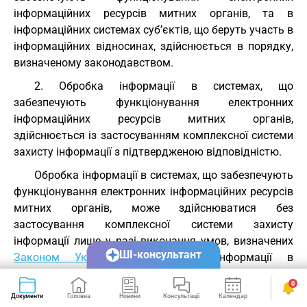
інформаційних ресурсів митних органів, та в
інформаційних системах суб’єктів, що беруть участь в
інформаційних відносинах, здійснюється в порядку,
визначеному законодавством.
2. Обробка інформації в системах, що
забезпечують функціонування електронних
інформаційних ресурсів митних органів,
здійснюється із застосуванням комплексної системи
захисту інформації з підтвердженою відповідністю.
Обробка інформації в системах, що забезпечують
функціонування електронних інформаційних ресурсів
митних органів, може здійснюватися без
застосування комплексної системи захисту
інформації лише у разі виконання умов, визначених
ШІ-консультант
Законом України
"Про захист інформації в
інформаційно-комунікаційних системах", та
0
дотримання інших вимог законодавства про захист
Документи
Головна
Новини
Консультації
Календар
Сервіси
інформації в інформаційно-комунікаційних системах