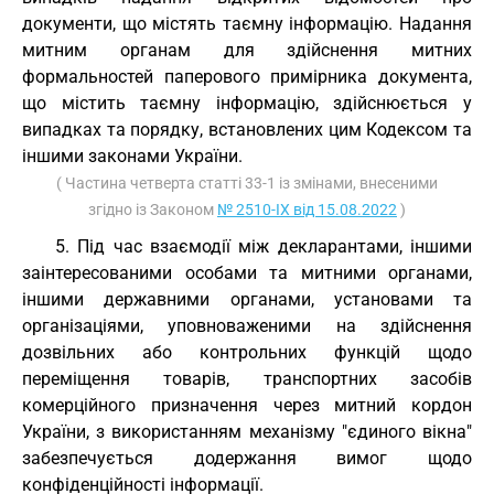
документи, що містять таємну інформацію. Надання
митним органам для здійснення митних
формальностей паперового примірника документа,
що містить таємну інформацію, здійснюється у
випадках та порядку, встановлених цим Кодексом та
іншими законами України.
( Частина четверта статті 33-1 із змінами, внесеними
згідно із Законом
№ 2510-IX від 15.08.2022
)
5. Під час взаємодії між декларантами, іншими
заінтересованими особами та митними органами,
іншими державними органами, установами та
організаціями, уповноваженими на здійснення
дозвільних або контрольних функцій щодо
переміщення товарів, транспортних засобів
комерційного призначення через митний кордон
України, з використанням механізму "єдиного вікна"
забезпечується додержання вимог щодо
конфіденційності інформації.