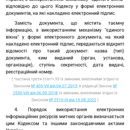
відповідно до цього Кодексу у формі електронних
документів, на які накладено електронний підпис.
Замість документа, що містить таємну
інформацію, з використанням механізму "єдиного
вікна" у формі електронного документа, на який
накладено електронний підпис, передаються відкриті
відомості про такий документ: назва (тип)
документа, ким виданий (орган, установа,
організація), ступінь секретності, дата видачі,
реєстраційний номер.
( Частина третя статті 33 із змінами, внесеними згідно із
Законом
№ 405-VII від 04.07.2013
; в редакції Закону
№
2530-VIII від 06.09.2018
; із змінами, внесеними згідно із
Законом
№ 2510-IX від 15.08.2022
)
4. Порядок використання електронних
інформаційних ресурсів митних органів визначається
цим Кодексом та іншими законодавчими актами