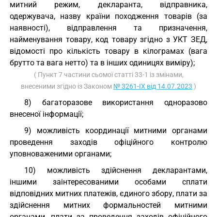
митний режим, декларанта, відправника,
одержувача, назву країни походження товарів (за
наявності), відправлення та призначення,
найменування товару, код товару згідно з
УКТ ЗЕД
,
відомості про кількість товару в кілограмах (вага
брутто та вага нетто) та в інших одиницях виміру);
( Пункт 7 частини сьомої статті 33-1 із змінами,
внесеними згідно із Законом
№ 3261-IX від 14.07.2023
)
8) багаторазове використання одноразово
внесеної інформації;
9) можливість координації митними органами
проведення заходів офіційного контролю
уповноваженими органами;
10) можливість здійснення декларантами,
іншими заінтересованими особами сплати
відповідних митних платежів, єдиного збору, плати за
здійснення митних формальностей митними
органами, плати за проведення заходів офіційного