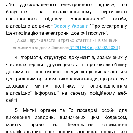
або удосконаленого електронного підпису, що
базується на кваліфікованому сертифікаті
електронного підпису уповноваженої особи,
відповідно до вимог
Закону України
"Про електронну
ідентифікацію та електронні довірчі послуги".
( Абзац другий частини третьої статті 31-1 із змінами,
внесеними згідно із Законом
№ 2919-IX від 07.02.2023
)
4. Формати, структура документів, зазначених у
частинах першій і другій цієї статті, протоколи обміну
даними та інші технічні специфікації визначаються
центральним органом виконавчої влади, що реалізує
державну митну політику, з оприлюдненням
відповідної інформації на своєму офіційному веб-
сайті.
5. Митні органи та їх посадові особи для
виконання завдань, визначених цим Кодексом,
мають право на безоплатне отримання
кваліфікованих електронних довірчих послуг, які