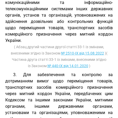
комунікаційними та інформаційно-
телекомунікаційними системами інших державних
органів, установ та організацій, уповноважених на
здійснення дозвільних або контрольних функцій
щодо переміщення товарів, транспортних засобів
комерційного призначення через митний кордон
України.
( Абзац другий частини другої статті 33-1 із змінами,
внесеними згідно із Законом
№ 2510-IX від 15.08.2022
)(
Частина друга статті 33-1 із змінами, внесеними згідно
із Законом
№ 440-IX від 14.01.2020
)
3. Для забезпечення та контролю за
дотриманням вимог щодо переміщення товарів,
транспортних засобів комерційного призначення
через митний кордон України, передбачених цим
Кодексом та іншими законами України, митними
органами, іншими державними органами,
установами та організаціями, уповноваженими на