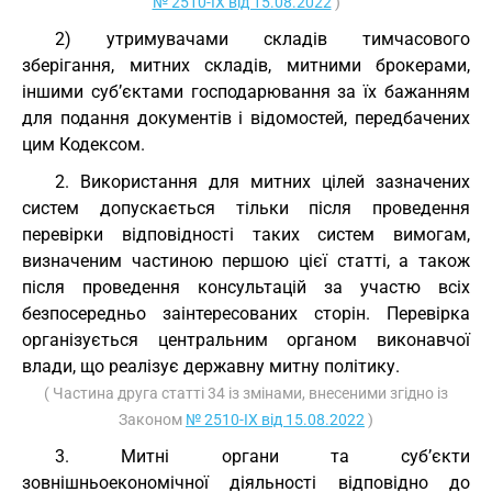
№ 2510-IX від 15.08.2022
)
2) утримувачами складів тимчасового
зберігання, митних складів, митними брокерами,
іншими суб’єктами господарювання за їх бажанням
для подання документів і відомостей, передбачених
цим Кодексом.
2. Використання для митних цілей зазначених
систем допускається тільки після проведення
перевірки відповідності таких систем вимогам,
визначеним частиною першою цієї статті, а також
після проведення консультацій за участю всіх
безпосередньо заінтересованих сторін. Перевірка
організується центральним органом виконавчої
влади, що реалізує державну митну політику.
( Частина друга статті 34 із змінами, внесеними згідно із
Законом
№ 2510-IX від 15.08.2022
)
3. Митні органи та суб’єкти
зовнішньоекономічної діяльності відповідно до