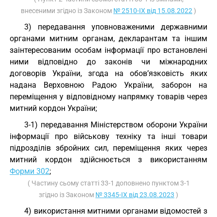
внесеними згідно із Законом
№ 2510-IX від 15.08.2022
)
3) передавання уповноваженими державними
органами митним органам, декларантам та іншим
заінтересованим особам інформації про встановлені
ними відповідно до законів чи міжнародних
договорів України, згода на обов’язковість яких
надана Верховною Радою України, заборон на
переміщення у відповідному напрямку товарів через
митний кордон України;
3-1) передавання Міністерством оборони України
інформації про військову техніку та інші товари
підрозділів збройних сил, переміщення яких через
митний кордон здійснюється з використанням
Форми 302
;
( Частину сьому статті 33-1 доповнено пунктом 3-1
згідно із Законом
№ 3345-IX від 23.08.2023
)
4) використання митними органами відомостей з