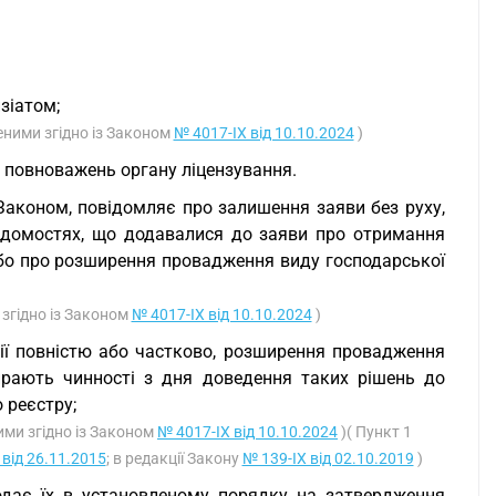
зіатом;
сеними згідно із Законом
№ 4017-IX від 10.10.2024
)
 повноважень органу ліцензування.
 Законом, повідомляє про залишення заяви без руху,
 відомостях, що додавалися до заяви про отримання
 або про розширення провадження виду господарської
 згідно із Законом
№ 4017-IX від 10.10.2024
)
зії повністю або частково, розширення провадження
бирають чинності з дня доведення таких рішень до
 реєстру;
ними згідно із Законом
№ 4017-IX від 10.10.2024
)( Пункт 1
 від 26.11.2015
; в редакції Закону
№ 139-IX від 02.10.2019
)
подає їх в установленому порядку на затвердження