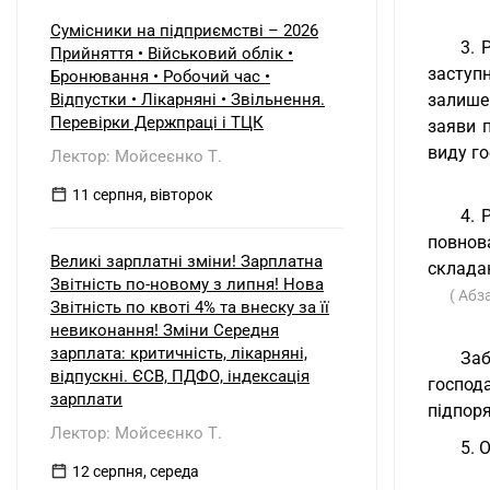
Сумісники на підприємстві – 2026
3. 
Прийняття • Військовий облік •
заступ
Бронювання • Робочий час •
Відпустки • Лікарняні • Звільнення.
залишен
Перевірки Держпраці і ТЦК
заяви 
виду го
Лектор: Мойсеєнко Т.
11 серпня, вівторок
4. 
повнов
Великі зарплатні зміни! Зарплатна
складан
Звітність по-новому з липня! Нова
( Абз
Звітність по квоті 4% та внеску за її
невиконання! Зміни Середня
зарплата: критичність, лікарняні,
Заб
відпускні. ЄСВ, ПДФО, індексація
господ
зарплати
підпоря
Лектор: Мойсеєнко Т.
5. 
12 серпня, середа