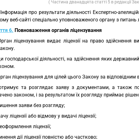
( Частина дванадцята статті 5 в редакції За
 Інформація про результати діяльності Експертно-апеляц
ому веб-сайті спеціально уповноваженого органу з питань 
ття 6.
Повноваження органів ліцензування
Орган ліцензування видає ліцензії на право здійснення ви
акону.
и господарської діяльності, на здійснення яких державний
коном.
Орган ліцензування для цілей цього Закону за відповідним 
отримує та розглядає заяву з документами, а також по
чено законом, і за результатом їх розгляду приймає рішен
ишення заяви без розгляду;
ачу ліцензії або відмову у видачі ліцензії;
еоформлення ліцензії;
инення дії ліцензії повністю або частково;