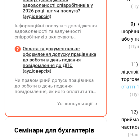
задоволеності співробітників у
( П
2026 році: шт чи послуга?
(аудіоверсія)
9) 
Інформаційні послуги з дослідження
задоволеності та залученості
щорічни
співробітників включають
або у п
підготовку дослідного
( Пун
повідомлення, проведення
Оплата та документальне
опитування через EngageQ та
оформлення допуску працівника
електронну пошту, підтримку
до роботи в день подання
11)
учасників і передачу результатів. Яку
повідомлення до ДПС
одиницю виміру коректніше
(аудіоверсія)
ліцензі
застосовувати — «шт» чи «послуга»?
торгове
Чи правомірний допуск працівника
до роботи в день подання
статті 
повідомлення, як його оплатити та
( Пу
зафіксувати?
Усі консультації
12)
приймає
частко
Семінари для бухгалтерів
( Час