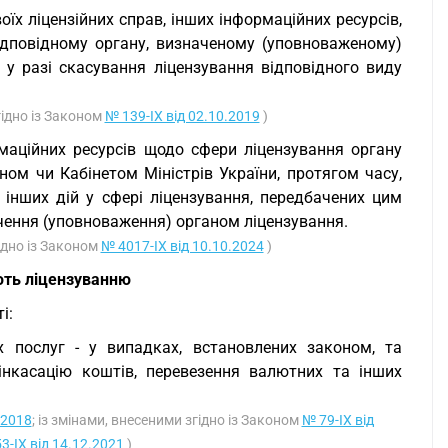
оїх ліцензійних справ, інших інформаційних ресурсів,
ідповідному органу, визначеному (уповноваженому)
а у разі скасування ліцензування відповідного виду
згідно із Законом
№ 139-IX від 02.10.2019
)
рмаційних ресурсів щодо сфери ліцензування органу
ном чи Кабінетом Міністрів України, протягом часу,
інших дій у сфері ліцензування, передбачених цим
ачення (уповноваження) органом ліцензування.
гідно із Законом
№ 4017-IX від 10.10.2024
)
ають ліцензуванню
і:
их послуг - у випадках, встановлених законом, та
інкасацію коштів, перевезення валютних та інших
.2018
; із змінами, внесеними згідно із Законом
№ 79-IX від
3-IX від 14.12.2021
)