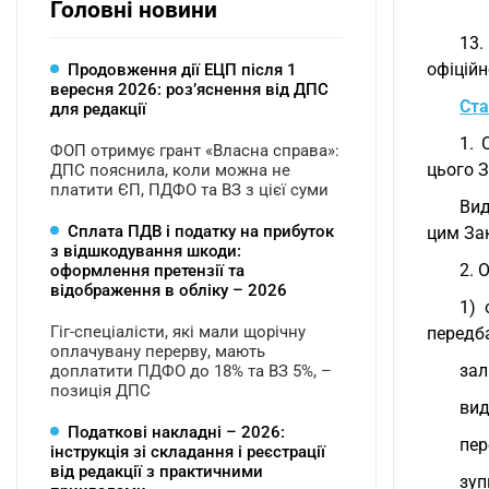
Головні новини
13.
офіційн
Продовження дії ЕЦП після 1
вересня 2026: розʼяснення від ДПС
Ста
для редакції
1. 
ФОП отримує грант «Власна справа»:
цього З
ДПС пояснила, коли можна не
платити ЄП, ПДФО та ВЗ з цієї суми
Вид
Сплата ПДВ і податку на прибуток
цим За
з відшкодування шкоди:
2. 
оформлення претензії та
відображення в обліку – 2026
1) 
Гіг-спеціалісти, які мали щорічну
передба
оплачувану перерву, мають
зал
доплатити ПДФО до 18% та ВЗ 5%, –
позиція ДПС
вид
Податкові накладні – 2026:
пер
інструкція зі складання і реєстрації
від редакції з практичними
зуп