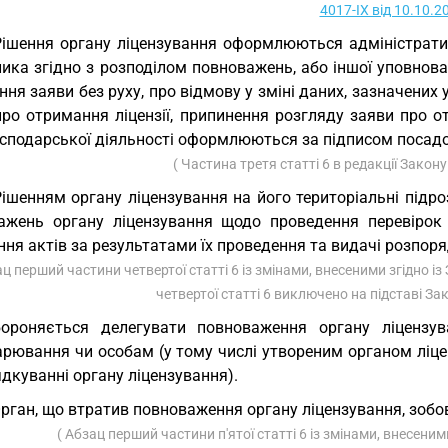
4017-IX від 10.10.2
Рішення органу ліцензування оформлюються адміністрати
ника згідно з розподілом повноважень, або іншої уповнов
ня заяви без руху, про відмову у зміні даних, зазначених 
про отримання ліцензії, припинення розгляду заяви про 
сподарської діяльності оформлюються за підписом посадов
( Частина третя статті 6 в редакції Закон
Рішенням органу ліцензування на його територіальні підр
ажень органу ліцензування щодо проведення перевірок 
ня актів за результатами їх проведення та видачі розпор
ац перший частини четвертої статті 6 із змінами, внесеними згідно і
четвертої статті 6 виключено на підставі За
ороняється делегувати повноваження органу ліцензува
арювання чи особам (у тому числі утвореним органом ліце
дкуванні органу ліцензування).
Орган, що втратив повноваження органу ліцензування, зобо
( Абзац перший частини п'ятої статті 6 із змінами, внесеним