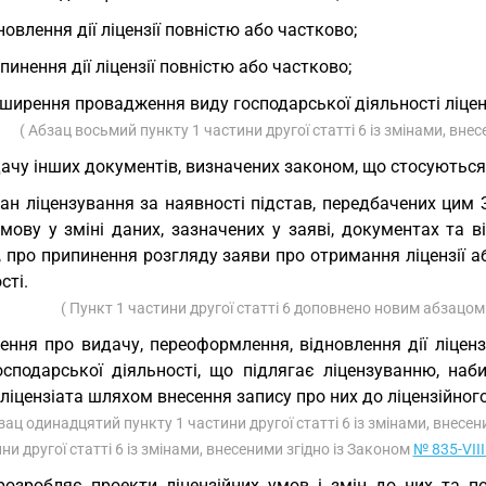
новлення дії ліцензії повністю або частково;
пинення дії ліцензії повністю або частково;
ширення провадження виду господарської діяльності ліцен
( Абзац восьмий пункту 1 частини другої статті 6 із змінами, вне
ачу інших документів, визначених законом, що стосуються
ан ліцензування за наявності підстав, передбачених цим
дмову у зміні даних, зазначених у заяві, документах та
ї, про припинення розгляду заяви про отримання ліцензії
сті.
( Пункт 1 частини другої статті 6 доповнено новим абзацом
ення про видачу, переоформлення, відновлення дії ліцен
осподарської діяльності, що підлягає ліцензуванню, на
ліцензіата шляхом внесення запису про них до ліцензійного
зац одинадцятий пункту 1 частини другої статті 6 із змінами, внесе
ни другої статті 6 із змінами, внесеними згідно із Законом
№ 835-VIII
розробляє проекти ліцензійних умов і змін до них та 