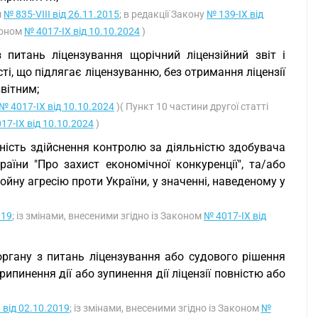
м
№ 835-VIII від 26.11.2015
; в редакції Закону
№ 139-IX від
аконом
№ 4017-IX від 10.10.2024
)
питань ліцензування щорічний ліцензійний звіт і
і, що підлягає ліцензуванню, без отримання ліцензії
звітним;
№ 4017-IX від 10.10.2024
)( Пункт 10 частини другої статті
17-IX від 10.10.2024
)
тність здійснення контролю за діяльністю здобувача
раїни "Про захист економічної конкуренції", та/або
йну агресію проти України, у значенні, наведеному у
019
; із змінами, внесеними згідно із Законом
№ 4017-IX від
органу з питань ліцензування або судового рішення
пинення дії або зупинення дії ліцензії повністю або
 від 02.10.2019
; із змінами, внесеними згідно із Законом
№