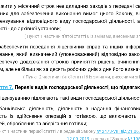
вжити у місячний строк невідкладних заходів з передачі св
дних для забезпечення виконання вимог цього Закону, в
цензування відповідного виду господарської діяльності, 
сті - до архівної установи;
( Пункт 1 частини п'ятої статті 6 із змінами, внесеними 
забезпечити передання ліцензійних справ та інших інфо
ування, який визначений (уповноважений) відповідно зако
езпечує додержання строків прийняття рішень, вчинення 
, але не більш як за десять робочих днів з дня його визн
( Пункт 2 частини п'ятої статті 6 із змінами, внесеними з
ття 7.
Перелік видів господарської діяльності, що підляг
Ліцензуванню підлягають такі види господарської діяльност
банківська діяльність, діяльність з надання фінансов
ість із здійснення операцій з готівкою, що включають 
ей, оброблення та зберігання готівки;
нкт 1 частини першої статті 7 в редакції Закону
№ 2473-VIII від 21.06
12.09.2019
; в редакції Закону
№ 195