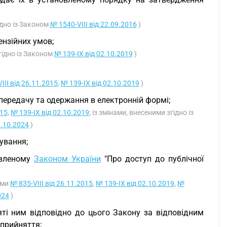
гідно із Законом
№ 1540-VIII від 22.09.2016
)
ензійних умов;
згідно із Законом
№ 139-IX від 02.10.2019
)
III від 26.11.2015
,
№ 139-IX від 02.10.2019
)
, передачу та одержання в електронній формі;
015
,
№ 139-IX від 02.10.2019
; із змінами, внесеними згідно із
0.10.2024
)
ування;
овленому
Законом України
"Про доступ до публічної
нами
№ 835-VIII від 26.11.2015
,
№ 139-IX від 02.10.2019
,
№
024
)
яті ним відповідно до цього Закону за відповідним
 прийняття;