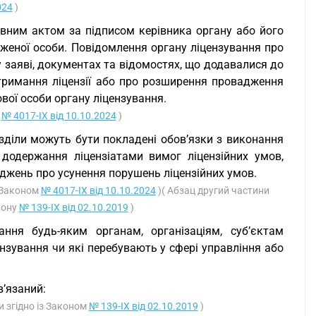
024
)
вним актом за підписом керівника органу або його
аженої особи. Повідомлення органу ліцензування про
у заяві, документах та відомостях, що додавалися до
отримання ліцензії або про розширення провадження
ої особи органу ліцензування.
у
№ 4017-IX від 10.10.2024
)
озділи можуть бути покладені обов’язки з виконання
додержання ліцензіатами вимог ліцензійних умов,
яджень про усунення порушень ліцензійних умов.
з Законом
№ 4017-IX від 10.10.2024
)( Абзац другий частини
кону
№ 139-IX від 02.10.2019
)
ння будь-яким органам, організаціям, суб’єктам
нзування чи які перебувають у сфері управління або
в’язаний:
и згідно із Законом
№ 139-IX від 02.10.2019
)