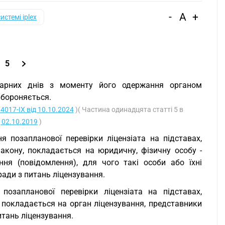
-
A
+
системі iplex
5
дарних днів з моменту його одержання органом
абороняється.
4017-IX від 10.10.2024
)( Частина одинадцята статті 5 в
д 02.10.2019
)
я позапланової перевірки ліцензіата на підставах,
Закону, покладається на юридичну, фізичну особу -
ня (повідомлення), для чого такі особи або їхні
ади з питань ліцензування.
позапланової перевірки ліцензіата на підставах,
, покладається на орган ліцензування, представники
итань ліцензування.