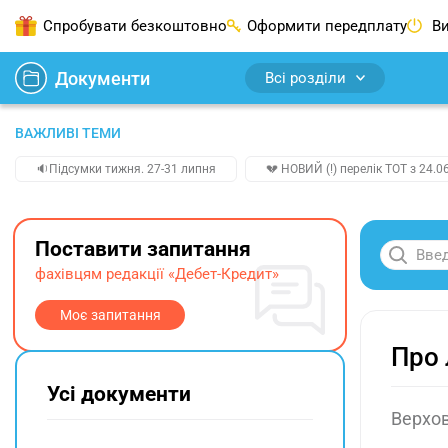
Спробувати безкоштовно
Оформити передплату
Ви
Документи
Всі розділи
ВАЖЛИВІ ТЕМИ
🔉Підсумки тижня. 27-31 липня
💔 НОВИЙ (!) перелік ТОТ з 24.06
Поставити запитання
фахівцям редакції «Дебет-Кредит»
Моє запитання
Про 
Усі документи
Верхов