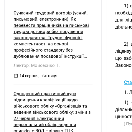
1) 
необхі
Сучасний трудовий договір (усний,
письмовий, електронний). Як
для лі
перевести працівників на письмові
діяльно
трудові договори без порушення
законодавства. Трудові функції і
компетентності на основі
2) 
професійного стандарту без
ліценз
дублювання посадової інструкції...
що заб
Законом
Лектор: Мойсеєнко Т.
14 серпня, пʼятниця
Ста
1. 
Одноденний практичний курс
підвищення кваліфікації щодо
1) 
військового обліку «Організація та
діяльн
ведення військового обліку: зміни з
цінност
27 червня! Електронний
( Пу
персональний облік, ведення
списків, е-ВОД, звірки з ТЦК,