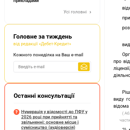
прикладами
від
Усі головні
при
роз
Головне за тиждень
від редакції «Дебет-Кредит»
вид
Орг
Кожного понеділка на Ваш e-mail
про ві
ліцензі
діяльно
Ріш
Останні консультації
виду г
відома 
Нумерація у відомості до ПФУ у
( Аб
2026 році при прийнятті та
части
звільненні: основне місце і
сумісництво (аудіоверсія)
2) 