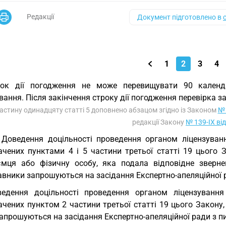
Редакції
Документ підготовлено в
1
2
3
4
рок дії погодження не може перевищувати 90 кален
вання. Після закінчення строку дії погодження перевірка з
Частину одинадцяту статті 5 доповнено абзацом згідно із Законом
№ 
редакції Закону
№ 139-IX ві
 Доведення доцільності проведення органом ліцензуванн
ачених пунктами 4 і 5 частини третьої статті 19 цього 
ємця або фізичну особу, яка подала відповідне звернен
вники запрошуються на засідання Експертно-апеляційної р
едення доцільності проведення органом ліцензування 
ачених пунктом 2 частини третьої статті 19 цього Закону
апрошуються на засідання Експертно-апеляційної ради з п