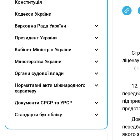
Конституція
Кодекси України
Верховна Рада України
Президент України
Кабінет Міністрів України
Ст
ліцензу
Міністерства України
( 
Органи судової влади
Нормативні акти міжнародного
12.
характеру
передб
підпри
Документи СРСР та УРСР
предста
Cтандарти бух.обліку
Дов
передб
якого з