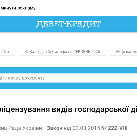
мкнути рекламу
.26 р.
📅 Календар бухгалтера на СЕРПЕНЬ 2026
☀️Що нас че
ліцензування видів господарської д
на Рада України
|
Закон
від
02.03.2015
№ 222-VIII