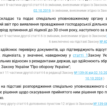
ункт 8 частини другої статті 6 із змінами, внесеними згідно із Законо
02.10.2019
; із змінами, внесеними згідно із З
складає та подає спеціально уповноваженому органу з 
й звіт про виявлення провадження господарської діяльност
еріод зупинення дії ліцензії до 30 січня року, наступного за 
кт 9 частини другої статті 6 із змінами, внесеними згідно із Законом
6 виключено на підставі Закону
№ 40
 здійснює перевірку документів, що підтверджують відсу
ї, ліцензіата, у значенні, наведеному у
статті 1
Закону Ук
льних відносин з резидентами держав, що здійснюють збро
1
Закону України "Про оборону України";
нкт 11 частини другої статті 6 в редакції Закону
№ 139-IX від 02.10.2
10.10.2024
)
 на підставі розпорядження спеціально уповноваженого 
 рішення щодо скасування прийнятого ним рішення про при
во.
тину другу статті 6 доповнено пунктом 12 згідно із Законом
№ 139-IX