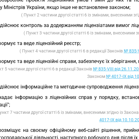
у Міністрів України, якщо інше не встановлене законом;
( Пункт 2 частини другої статті 6 із змінами, внесеними з
здійснює контроль за додержанням ліцензіатами вимог ліц
( Пункт 3 частини другої статті 6 із змінами, внесеними 
формує та веде ліцензійний реєстр;
( Пункт 4 частини другої статті 6 в редакції Законів
№ 835-V
формує та веде ліцензійні справи, забезпечує їх зберігання
кт 5 частини другої статті 6 в редакції Законів
№ 835-VIII від 26.11.2
Законом
№ 4017-IX від 1
здійснює інформаційне та методичне супроводження ліценз
надає інформацію з ліцензійних справ у порядку, встан
ції";
Пункт 7 частини другої статті 6 із змінами, внесеними згідно із Зако
4017-IX від 10.10.2
розміщує на своєму офіційному веб-сайті рішення, прийн
осподарської діяльності, наступного робочого дня після їх