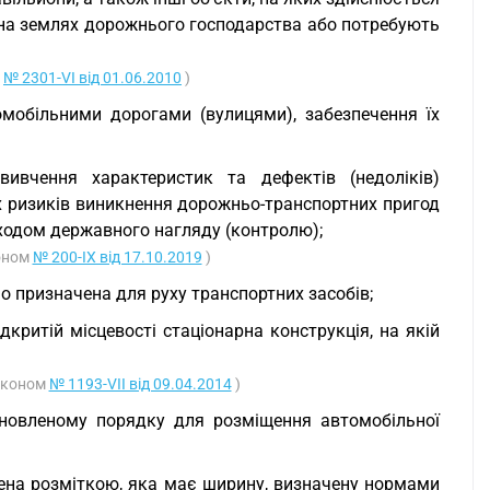
 на землях дорожнього господарства або потребують
у
№ 2301-VI від 01.06.2010
)
омобільними дорогами (вулицями), забезпечення їх
вивчення характеристик та дефектів (недоліків)
х ризиків виникнення дорожньо-транспортних пригод
заходом державного нагляду (контролю);
коном
№ 200-IX від 17.10.2019
)
ьо призначена для руху транспортних засобів;
критій місцевості стаціонарна конструкція, на якій
Законом
№ 1193-VII від 09.04.2014
)
ановленому порядку для розміщення автомобільної
ачена розміткою, яка має ширину, визначену нормами