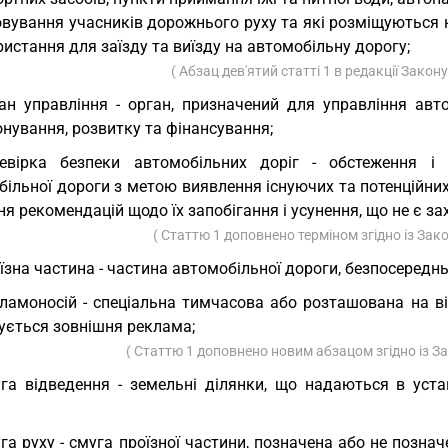
овування учасників дорожнього руху та які розміщуються
ристання для заїзду та виїзду на автомобільну дорогу;
( Абзац дев'ятий статті 1 в редакції Закон
ан управління - орган, призначений для управління авт
нування, розвитку та фінансування;
евірка безпеки автомобільних доріг - обстеження і 
більної дороги з метою виявлення існуючих та потенційни
ня рекомендацій щодо їх запобігання і усунення, що не є 
( Статтю 1 доповнено терміном згідно із За
їзна частина - частина автомобільної дороги, безпосередн
ламоносій - спеціальна тимчасова або розташована на від
ується зовнішня реклама;
( Статтю 1 доповнено новим абзацом згідно із 
га відведення - земельні ділянки, що надаються в уст
га руху - смуга проїзної частини, позначена або не позн