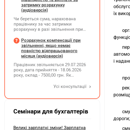
затримку розрахунку
обслуг
(аудіоверсія)
їх вико
Чи береться сума, нарахована
працівнику за час затримки
розрахунку в разі звільнення при
орг
обчсиленні середньомісячної
функціо
заробітної плати (винагороди), для
Розрахунок компенсації при
розрахунку внеску на підтримку
звільненні, якщо немає
пер
працевлаштування осіб з
повністю відпрацьованого
автомо
інвалідністю?
місяця (аудіоверсія)
і надан
Працівник звільняється 29.07.2026
року, дата прийняття - 18.06.2026
року, оклад - 7500,00 грн. Як
про
розрахувати компенсацію трьох
невикористаних днів відпустки при
Усі консультації
рек
звільненні?
розміщ
Семінари для бухгалтерів
сму
дороги;
Великі зарплатні зміни! Зарплатна
сму