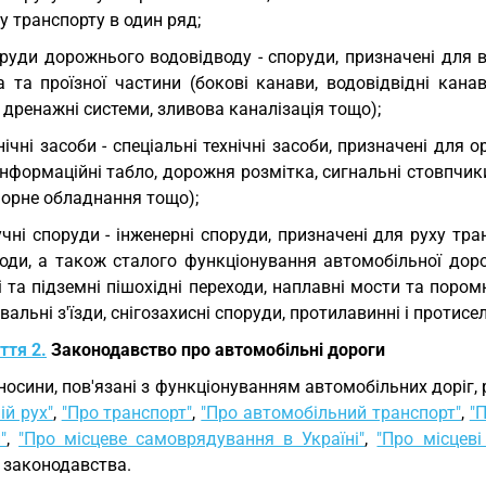
у транспорту в один ряд;
руди дорожнього водовідводу - споруди, призначені для 
 та проїзної частини (бокові канави, водовідвідні канав
 дренажні системи, зливова каналізація тощо);
нічні засоби - спеціальні технічні засоби, призначені для
інформаційні табло, дорожня розмітка, сигнальні стовпчики
форне обладнання тощо);
чні споруди - інженерні споруди, призначені для руху тран
оди, а також сталого функціонування автомобільної дорог
 та підземні пішохідні переходи, наплавні мости та поромні 
альні з'їзди, снігозахисні споруди, протилавинні і протисе
ття 2.
Законодавство про автомобільні дороги
носини, пов'язані з функціонуванням автомобільних доріг
й рух"
,
"Про транспорт"
,
"Про автомобільний транспорт"
,
"
"
,
"Про місцеве самоврядування в Україні"
,
"Про місцеві
 законодавства.