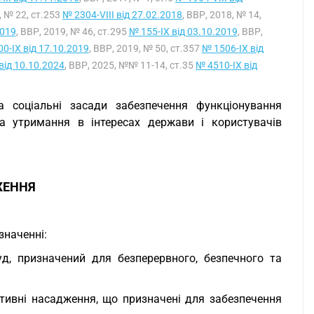
, № 22, ст.253
№ 2304-VIII від 27.02.2018
, ВВР, 2018, № 14,
2019
, ВВР, 2019, № 46, ст.295
№ 155-IX від 03.10.2019
, ВВР,
0-IX від 17.10.2019
, ВВР, 2019, № 50, ст.357
№ 1506-IX від
від 10.10.2024
, ВВР, 2025, №№ 11-14, ст.35
№ 4510-IX від
та соціальні засади забезпечення функціонування
 та утримання в інтересах держави і користувачів
ЖЕННЯ
значенні:
уд, призначений для безперервного, безпечного та
ативні насадження, що призначені для забезпечення