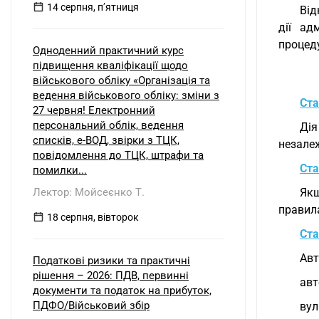
14 серпня, пʼятниця
Від
дії ад
процед
Одноденний практичний курс
підвищення кваліфікації щодо
військового обліку «Організація та
ведення військового обліку: зміни з
Ста
27 червня! Електронний
персональний облік, ведення
Дія
списків, е-ВОД, звірки з ТЦК,
незалеж
повідомлення до ТЦК, штрафи та
Ста
помилки...
Лектор: Мойсеєнко Т.
Якщ
правила
18 серпня, вівторок
Ста
Авт
Податкові ризики та практичні
рішення – 2026: ПДВ, первинні
авт
документи та податок на прибуток,
ПДФО/Військовий збір
вул