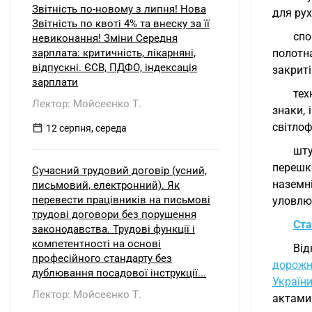
Звітність по-новому з липня! Нова
для рух
Звітність по квоті 4% та внеску за її
спо
невиконання! Зміни Середня
зарплата: критичність, лікарняні,
полотна
відпускні. ЄСВ, ПДФО, індексація
закриті
зарплати
тех
Лектор: Мойсеєнко Т.
знаки, 
світло
12 серпня, середа
шту
перешк
Сучасний трудовий договір (усний,
наземні
письмовий, електронний). Як
перевести працівників на письмові
уловлюв
трудові договори без порушення
Ста
законодавства. Трудові функції і
компетентності на основі
Від
професійного стандарту без
дорожні
дублювання посадової інструкції...
України
Лектор: Мойсеєнко Т.
актами