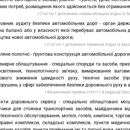
них потреб, розміщення якого здійснюється без отримання
( Статтю 1 доповнено новим абзацом згідно із 
овник аудиту безпеки автомобільних доріг - орган держ
на балансі або у власності якої перебуває автомобільна 
цтва нової автомобільної дороги;
( Статтю 1 доповнено терміном згідно із За
ляне полотно - ґрунтова конструкція автомобільної дороги
енерне облаштування - спеціальні споруди та засоби, при
освітлення, технологічного зв’язку, вимірювання вагов
ового зниження швидкості руху, технічні засоби (пр
орушень у сфері забезпечення безпеки дорожнього руху в 
( Визначення терміна статті 1 в редакції Зак
єкти дорожнього сервісу - спеціально облаштовані міс
чики для стоянки транспортних засобів, майданчики відп
технічного обслуговування, мотелі, готелі, кемпінги, торго
правні комплекси, складські комплекси, пункти медичної
ртних засобів, пункти приймання їжі та питної води, автопа