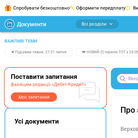
Спробувати безкоштовно
Оформити передплату
Ви
Документи
Всі розділи
ВАЖЛИВІ ТЕМИ
🔉Підсумки тижня. 27-31 липня
💔 НОВИЙ (!) перелік ТОТ з 24.06
Поставити запитання
фахівцям редакції «Дебет-Кредит»
Моє запитання
Про 
Усі документи
Верхов