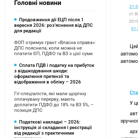
Головні новини
21.
ст.
Продовження дії ЕЦП після 1
2019
вересня 2026: розʼяснення від ДПС
01.
для редакції
ФОП отримує грант «Власна справа»:
Цей
ДПС пояснила, коли можна не
платити ЄП, ПДФО та ВЗ з цієї суми
автомо
автомоб
Сплата ПДВ і податку на прибуток
з відшкодування шкоди:
оформлення претензії та
відображення в обліку – 2026
Ста
Гіг-спеціалісти, які мали щорічну
оплачувану перерву, мають
У ц
доплатити ПДФО до 18% та ВЗ 5%, –
позиція ДПС
авт
зручног
Податкові накладні – 2026:
інструкція зі складання і реєстрації
арх
від редакції з практичними