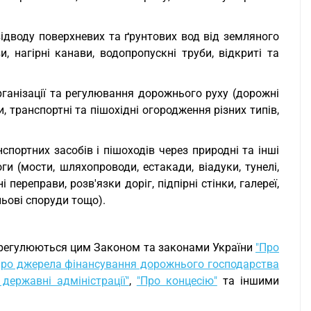
відводу поверхневих та ґрунтових вод від земляного
и, нагірні канави, водопропускні труби, відкриті та
 організації та регулювання дорожнього руху (дорожні
, транспортні та пішохідні огородження різних типів,
спортних засобів і пішоходів через природні та інші
и (мости, шляхопроводи, естакади, віадуки, тунелі,
переправи, розв'язки доріг, підпірні стінки, галереї,
льові споруди тощо).
, регулюються цим Законом та законами України
"Про
Про джерела фінансування дорожнього господарства
 державні адміністрації"
,
"Про концесію"
та іншими