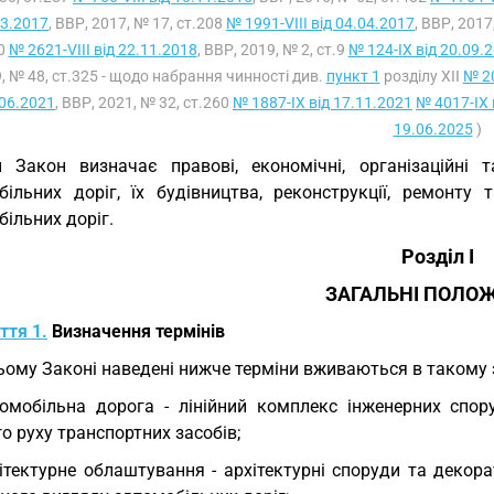
03.2017
, ВВР, 2017, № 17, ст.208
№ 1991-VIII від 04.04.2017
, ВВР, 2017
80
№ 2621-VIII від 22.11.2018
, ВВР, 2019, № 2, ст.9
№ 124-IX від 20.09.
, № 48, ст.325 - щодо набрання чинності див.
пункт 1
розділу XII
№ 20
06.2021
, ВВР, 2021, № 32, ст.260
№ 1887-IX від 17.11.2021
№ 4017-IX 
19.06.2025
)
 Закон визначає правові, економічні, організаційні 
більних доріг, їх будівництва, реконструкції, ремонту
ільних доріг.
Розділ I
ЗАГАЛЬНІ ПОЛО
ття 1.
Визначення термінів
ьому Законі наведені нижче терміни вживаються в такому 
омобільна дорога - лінійний комплекс інженерних спор
о руху транспортних засобів;
ітектурне облаштування - архітектурні споруди та декор