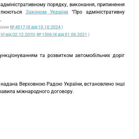
 адміністративному порядку, виконання, припинення
егулюються
Законом України
"Про адміністративну
.
онами
№ 4017-IX від 10.10.2024
)
VI від 02.12.2010
,
№ 1506-IX від 01.06.2021
)
функціонуванням та розвитком автомобільних доріг
 надана Верховною Радою України, встановлено інші
 правила міжнародного договору.