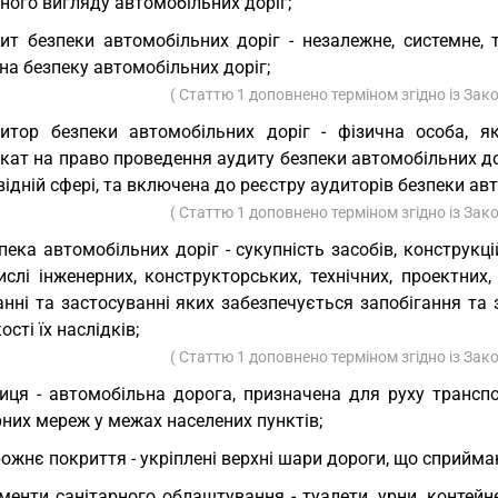
ного вигляду автомобільних доріг;
ит безпеки автомобільних доріг - незалежне, системне,
на безпеку автомобільних доріг;
( Статтю 1 доповнено терміном згідно із За
итор безпеки автомобільних доріг - фізична особа, я
кат на право проведення аудиту безпеки автомобільних до
відній сфері, та включена до реєстру аудиторів безпеки ав
( Статтю 1 доповнено терміном згідно із За
пека автомобільних доріг - сукупність засобів, конструкці
слі інженерних, конструкторських, технічних, проектних,
анні та застосуванні яких забезпечується запобігання та
ості їх наслідків;
( Статтю 1 доповнено терміном згідно із За
иця - автомобільна дорога, призначена для руху транспо
них мереж у межах населених пунктів;
ожнє покриття - укріплені верхні шари дороги, що сприйма
менти санітарного облаштування - туалети, урни, контей