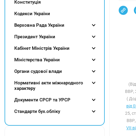
Конституція
Кодекси України
Верховна Рада України
Президент України
Кабінет Міністрів України
Міністерства України
Органи судової влади
Нормативні акти міжнародного
(Ві
характеру
ВВР, 
( До
Документи СРСР та УРСР
від 
Cтандарти бух.обліку
25, с
ВВР,
VII в