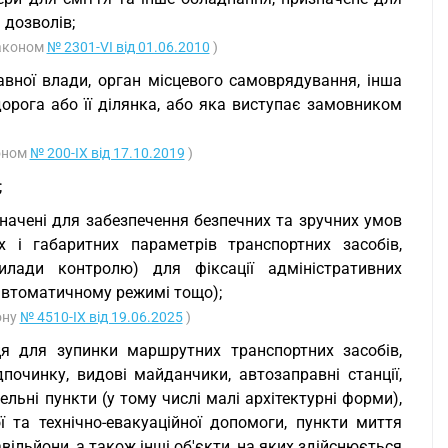
 дозволів;
Законом
№ 2301-VI від 01.06.2010
)
авної влади, орган місцевого самоврядування, інша
дорога або її ділянка, або яка виступає замовником
коном
№ 200-IX від 17.10.2019
)
;
значені для забезпечення безпечних та зручних умов
их і габаритних параметрів транспортних засобів,
илади контролю) для фіксації адміністративних
автоматичному режимі тощо);
ону
№ 4510-IX від 19.06.2025
)
ця для зупинки маршрутних транспортних засобів,
очинку, видові майданчики, автозаправні станції,
вельні пункти (у тому числі малі архітектурні форми),
 та технічно-евакуаційної допомоги, пункти миття
вільйони, а також інші об'єкти, на яких здійснюється