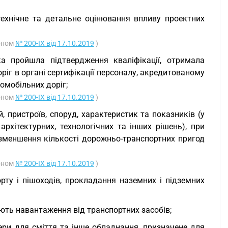
 технічне та детальне оцінювання впливу проектних
коном
№ 200-IX від 17.10.2019
)
ка пройшла підтвердження кваліфікації, отримала
ріг в органі сертифікації персоналу, акредитованому
томобільних доріг;
коном
№ 200-IX від 17.10.2019
)
й, пристроїв, споруд, характеристик та показників (у
 архітектурних, технологічних та інших рішень), при
 зменшення кількості дорожньо-транспортних пригод
коном
№ 200-IX від 17.10.2019
)
рту і пішоходів, прокладання наземних і підземних
ють навантаження від транспортних засобів;
нери для сміття та інше обладнання, призначене для