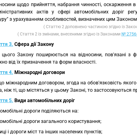
носини щодо прийняття, набрання чинності, оскарження в
міністративних актів у сфері автомобільних доріг р
уру" з урахуванням особливостей, визначених цим Законом
( Статтю 2 доповнено частиною згідно із Зак
( Стаття 2 із змінами, внесеними згідно із Законами
№ 2756-
ття 3.
Сфера дії Закону
 цього Закону поширюється на відносини, пов'язані з 
но від їх призначення та форм власності.
ття 4.
Міжнародні договори
о міжнародним договором, згода на обов'язковість якого
, ніж ті, що містяться у цьому Законі, то застосовуються
ття 5.
Види автомобільних доріг
омобільні дороги поділяються на:
омобільні дороги загального користування;
иці і дороги міст та інших населених пунктів;