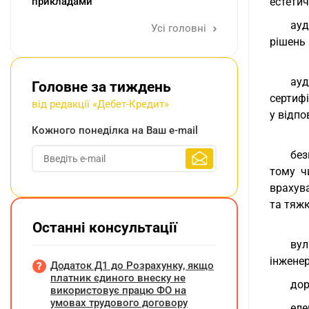
прикладами
естетич
ауд
Усі головні
рішень 
ауд
Головне за тиждень
сертифі
від редакції «Дебет-Кредит»
у відпо
Кожного понеділка на Ваш e-mail
без
тому чи
врахув
та тяжк
Останні консультації
вул
інженер
Додаток Д1 до Розрахунку, якщо
платник єдиного внеску не
дор
використовує працю ФО на
умовах трудового договору
еле