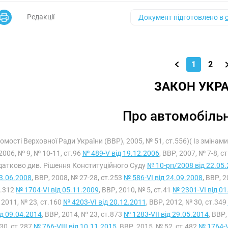
Редакції
Документ підготовлено в
1
2
ЗАКОН УКРА
Про автомобільн
домості Верховної Ради України (ВВР), 2005, № 51, ст.556)( Із змінам
2006, № 9, № 10-11, ст.96
№ 489-V від 19.12.2006
, ВВР, 2007, № 7-8, с
датково див. Рішення Конституційного Суду
№ 10-рп/2008 від 22.05
03.06.2008
, ВВР, 2008, № 27-28, ст.253
№ 586-VI від 24.09.2008
, ВВР, 
т.312
№ 1704-VI від 05.11.2009
, ВВР, 2010, № 5, ст.41
№ 2301-VI від 01
 2011, № 23, ст.160
№ 4203-VI від 20.12.2011
, ВВР, 2012, № 30, ст.349
ід 09.04.2014
, ВВР, 2014, № 23, ст.873
№ 1283-VII від 29.05.2014
, ВВР
30, ст.287
№ 766-VIII від 10.11.2015
, ВВР, 2015, № 52, ст.482
№ 1764-V