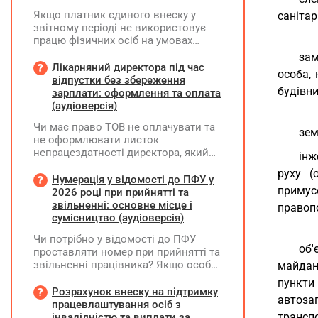
Якщо платник єдиного внеску у
санітар
звітному періоді не використовує
працю фізичних осіб на умовах
трудового договору (контракту) або
зам
на інших умовах, передбачених
Лікарняний директора під час
особа, 
законодавством, Додаток Д1/
відпустки без збереження
будівни
Додаток ФІЗ-Д1 за відповідний
зарплати: оформлення та оплата
період не подається
(аудіоверсія)
Чи має право ТОВ не оплачувати та
зем
не оформлювати листок
непрацездатності директора, який
інж
перебуває у відпустці без
руху (
збереження заробітної плати під час
Нумерація у відомості до ПФУ у
примус
призупинення діяльності
2026 році при прийнятті та
підприємства?
звільненні: основне місце і
правоп
сумісництво (аудіоверсія)
Чи потрібно у відомості до ПФУ
об'
проставляти номер при прийнятті та
звільненні працівника? Якщо особа
майдан
одночасно працювала за основним
пункти 
місцем роботи та за сумісництвом,
Розрахунок внеску на підтримку
автоза
чи рахується це як два роботодавці?
працевлаштування осіб з
транспо
інвалідністю та виплати за