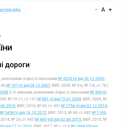
-
A
+
системі iplex
ЇНИ
і дороги
и, внесеними згідно із Законами
№ 3235-IV від 20.12.2005
,
т.66
№ 107-VI від 28.12.2007
, ВВР, 2008, № 5-6, № 7-8, ст.78 )
.2008
)( Із змінами, внесеними згідно із Законами
№ 309-VI
2009, № 10-11, ст.137
№ 891-VI від 15.01.2009
, ВВР, 2009, №
.06.2010
, ВВР, 2010, № 30, ст.401
№ 2756-VI від 02.12.2010
,
№ 5459-VI від 16.10.2012
, ВВР, 2013, № 48, ст.682
№ 1193-
, 2014, № 29, ст.943
№ 490-VIII від 02.06.2015
, ВВР, 2015, №
III від 17.11.2016
, ВВР, 2017, № 1, ст.6
№ 1964-VIII від