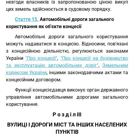
незгоди власників із запропонованою ціною викуп
цих земель здійснюється в судовому порядку.
Стаття 15.
Автомобільні дороги загального
користування як об'єкти концесії
Автомобільні дороги загального користування
можуть надаватися в концесію. Відносини, пов'язані
з концесійною діяльністю, регулюються законами
України
"Про концесії"
,
"Про концесії на будівництво
та експлуатацію автомобільних доріг"
,
Земельним
кодексом України
, іншими законодавчими актами та
концесійним договором.
Функції концесієдавця виконує орган державного
управління автомобільними дорогами загального
користування.
Р о з д і л III
ВУЛИЦІ І ДОРОГИ МІСТ ТА ІНШИХ НАСЕЛЕНИХ
ПУНКТІВ