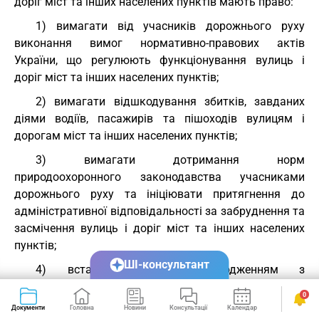
доріг міст та інших населених пунктів мають право:
1) вимагати від учасників дорожнього руху
виконання вимог нормативно-правових актів
України, що регулюють функціонування вулиць і
доріг міст та інших населених пунктів;
2) вимагати відшкодування збитків, завданих
діями водіїв, пасажирів та пішоходів вулицям і
дорогам міст та інших населених пунктів;
3) вимагати дотримання норм
природоохоронного законодавства учасниками
дорожнього руху та ініціювати притягнення до
адміністративної відповідальності за забруднення та
засмічення вулиць і доріг міст та інших населених
пунктів;
ШІ-консультант
4) встановлювати за погодженням з
відповідними державними органами з безпеки
0
дорожнього руху тимчасові обмеження на рух
Документи
Головна
Новини
Консультації
Календар
Сервіси