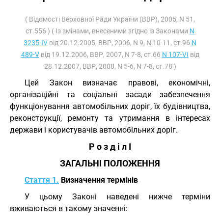
( Відомості Верховної Ради України (ВВР), 2005, N 51,
ст.556 ) ( Із змінами, внесеними згідно із Законами
N
3235-IV
від 20.12.2005, ВВР, 2006, N 9, N 10-11, ст.96
N
489-V
від 19.12.2006, ВВР, 2007, N 7-8, ст.66
N 107-VI
від
28.12.2007, ВВР, 2008, N 5-6, N 7-8, ст.78 )
Цей Закон визначає правові, економічні,
організаційні та соціальні засади забезпечення
функціонування автомобільних доріг, їх будівництва,
реконструкції, ремонту та утримання в інтересах
держави і користувачів автомобільних доріг.
Р о з д і л I
ЗАГАЛЬНІ ПОЛОЖЕННЯ
Стаття 1.
Визначення термінів
У цьому Законі наведені нижче терміни
вживаються в такому значенні: