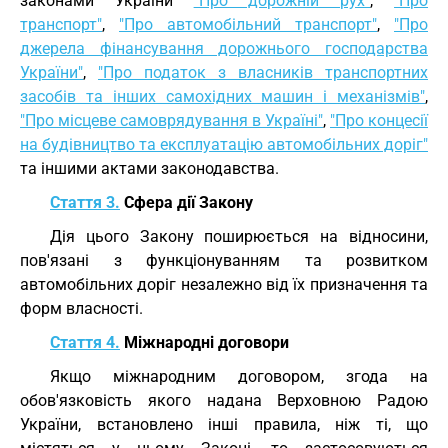
законами України
"Про дорожній рух"
,
"Про
транспорт"
,
"Про автомобільний транспорт"
,
"Про
джерела фінансування дорожнього господарства
України"
,
"Про податок з власників транспортних
засобів та інших самохідних машин і механізмів"
,
"Про місцеве самоврядування в Україні"
,
"Про концесії
на будівництво та експлуатацію автомобільних доріг"
та іншими актами законодавства.
Стаття 3.
Сфера дії Закону
Дія цього Закону поширюється на відносини,
пов'язані з функціонуванням та розвитком
автомобільних доріг незалежно від їх призначення та
форм власності.
Стаття 4.
Міжнародні договори
Якщо міжнародним договором, згода на
обов'язковість якого надана Верховною Радою
України, встановлено інші правила, ніж ті, що