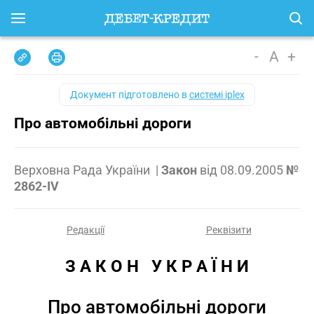
-
A
+
Документ підготовлено в
системі iplex
Про автомобільні дороги
Верховна Рада України
|
Закон
від
08.09.2005
№
2862-IV
Редакції
Реквізити
З А К О Н   У К Р А Ї Н И
Про автомобільні дороги