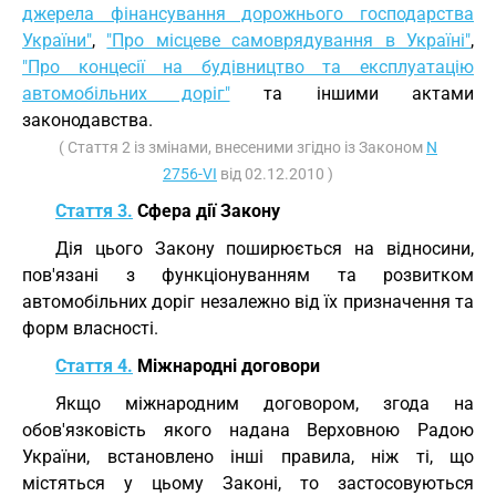
джерела фінансування дорожнього господарства
України"
,
"Про місцеве самоврядування в Україні"
,
"Про концесії на будівництво та експлуатацію
автомобільних доріг"
та іншими актами
законодавства.
( Стаття 2 із змінами, внесеними згідно із Законом
N
2756-VI
від 02.12.2010 )
Стаття 3.
Сфера дії Закону
Дія цього Закону поширюється на відносини,
пов'язані з функціонуванням та розвитком
автомобільних доріг незалежно від їх призначення та
форм власності.
Стаття 4.
Міжнародні договори
Якщо міжнародним договором, згода на
обов'язковість якого надана Верховною Радою
України, встановлено інші правила, ніж ті, що
містяться у цьому Законі, то застосовуються