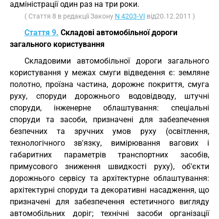
адміністрації один раз на три роки.
( Стаття 8 в редакції Закону
N 4203-VI
від20.12.2011 )
Стаття 9.
Складові автомобільної дороги
загального користування
Складовими автомобільної дороги загального
користування у межах смуги відведення є: земляне
полотно, проїзна частина, дорожнє покриття, смуга
руху, споруди дорожнього водовідводу, штучні
споруди, інженерне облаштування: спеціальні
споруди та засоби, призначені для забезпечення
безпечних та зручних умов руху (освітлення,
технологічного зв'язку, вимірювання вагових і
габаритних параметрів транспортних засобів,
примусового зниження швидкості руху), об'єкти
дорожнього сервісу та архітектурне облаштування:
архітектурні споруди та декоративні насадження, що
призначені для забезпечення естетичного вигляду
автомобільних доріг; технічні засоби організації