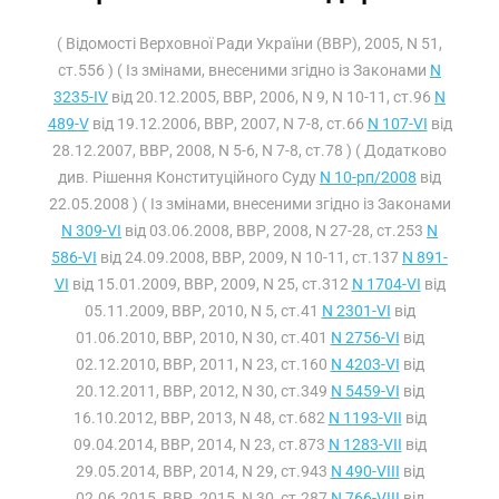
( Відомості Верховної Ради України (ВВР), 2005, N 51,
ст.556 ) ( Із змінами, внесеними згідно із Законами
N
3235-IV
від 20.12.2005, ВВР, 2006, N 9, N 10-11, ст.96
N
489-V
від 19.12.2006, ВВР, 2007, N 7-8, ст.66
N 107-VI
від
28.12.2007, ВВР, 2008, N 5-6, N 7-8, ст.78 ) ( Додатково
див. Рішення Конституційного Суду
N 10-рп/2008
від
22.05.2008 ) ( Із змінами, внесеними згідно із Законами
N 309-VI
від 03.06.2008, ВВР, 2008, N 27-28, ст.253
N
586-VI
від 24.09.2008, ВВР, 2009, N 10-11, ст.137
N 891-
VI
від 15.01.2009, ВВР, 2009, N 25, ст.312
N 1704-VI
від
05.11.2009, ВВР, 2010, N 5, ст.41
N 2301-VI
від
01.06.2010, ВВР, 2010, N 30, ст.401
N 2756-VI
від
02.12.2010, ВВР, 2011, N 23, ст.160
N 4203-VI
від
20.12.2011, ВВР, 2012, N 30, ст.349
N 5459-VI
від
16.10.2012, ВВР, 2013, N 48, ст.682
N 1193-VII
від
09.04.2014, ВВР, 2014, N 23, ст.873
N 1283-VII
від
29.05.2014, ВВР, 2014, N 29, ст.943
N 490-VIII
від
02.06.2015, ВВР, 2015, N 30, ст.287
N 766-VIII
від