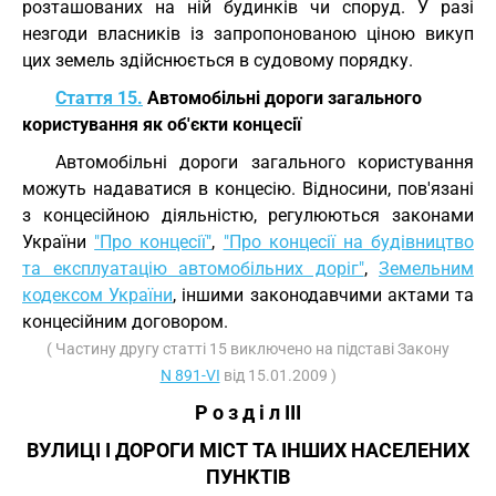
розташованих на ній будинків чи споруд. У разі
незгоди власників із запропонованою ціною викуп
цих земель здійснюється в судовому порядку.
Стаття 15.
Автомобільні дороги загального
користування як об'єкти концесії
Автомобільні дороги загального користування
можуть надаватися в концесію. Відносини, пов'язані
з концесійною діяльністю, регулюються законами
України
"Про концесії"
,
"Про концесії на будівництво
та експлуатацію автомобільних доріг"
,
Земельним
кодексом України
, іншими законодавчими актами та
концесійним договором.
( Частину другу статті 15 виключено на підставі Закону
N 891-VI
від 15.01.2009 )
Р о з д і л III
ВУЛИЦІ І ДОРОГИ МІСТ ТА ІНШИХ НАСЕЛЕНИХ
ПУНКТІВ