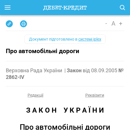
-
A
+
Документ підготовлено в
системі iplex
Про автомобільні дороги
Верховна Рада України
|
Закон
від
08.09.2005
№
2862-IV
Редакції
Реквізити
З А К О Н    У К Р А Ї Н И
Про автомобільні дороги