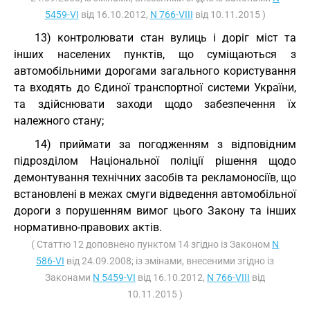
5459-VI
від 16.10.2012,
N 766-VIII
від 10.11.2015 )
13) контролювати стан вулиць і доріг міст та
інших населених пунктів, що суміщаються з
автомобільними дорогами загального користування
та входять до Єдиної транспортної системи України,
та здійснювати заходи щодо забезпечення їх
належного стану;
14) приймати за погодженням з відповідним
підрозділом Національної поліції рішення щодо
демонтування технічних засобів та рекламоносіїв, що
встановлені в межах смуги відведення автомобільної
дороги з порушенням вимог цього Закону та інших
нормативно-правових актів.
( Статтю 12 доповнено пунктом 14 згідно із Законом
N
586-VI
від 24.09.2008; із змінами, внесеними згідно із
Законами
N 5459-VI
від 16.10.2012,
N 766-VIII
від
10.11.2015 )