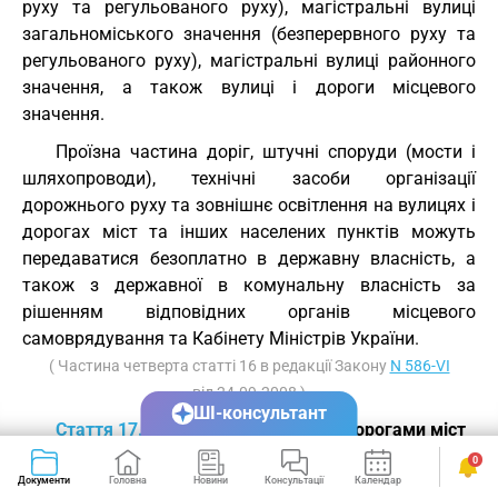
руху та регульованого руху), магістральні вулиці
загальноміського значення (безперервного руху та
регульованого руху), магістральні вулиці районного
значення, а також вулиці і дороги місцевого
значення.
Проїзна частина доріг, штучні споруди (мости і
шляхопроводи), технічні засоби організації
дорожнього руху та зовнішнє освітлення на вулицях і
дорогах міст та інших населених пунктів можуть
передаватися безоплатно в державну власність, а
також з державної в комунальну власність за
рішенням відповідних органів місцевого
самоврядування та Кабінету Міністрів України.
( Частина четверта статті 16 в редакції Закону
N 586-VI
від 24.09.2008 )
ШІ-консультант
Стаття 17.
Управління вулицями і дорогами міст
та інших населених пунктів
0
Документи
Головна
Новини
Консультації
Календар
Сервіси
Управління функціонуванням та розвитком