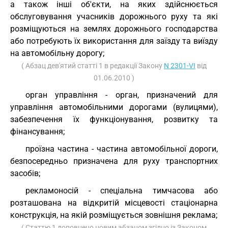
а також інші об'єкти, на яких здійснюється
обслуговування учасників дорожнього руху та які
розміщуються на землях дорожнього господарства
або потребують їх використання для заїзду та виїзду
на автомобільну дорогу;
( Абзац дев'ятий статті 1 в редакції Закону
N 2301-VI
від
01.06.2010 )
орган управління - орган, призначений для
управління автомобільними дорогами (вулицями),
забезпечення їх функціонування, розвитку та
фінансування;
проїзна частина - частина автомобільної дороги,
безпосередньо призначена для руху транспортних
засобів;
рекламоносій - спеціальна тимчасова або
розташована на відкритій місцевості стаціонарна
конструкція, на якій розміщується зовнішня реклама;
( Статтю 1 доповнено новим абзацом згідно із Законом