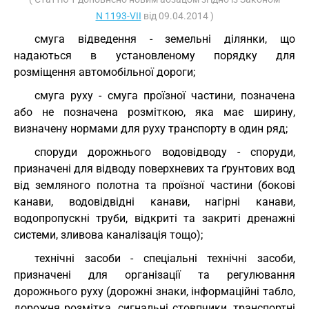
N 1193-VII
від 09.04.2014 )
смуга відведення - земельні ділянки, що
надаються в установленому порядку для
розміщення автомобільної дороги;
смуга руху - смуга проїзної частини, позначена
або не позначена розміткою, яка має ширину,
визначену нормами для руху транспорту в один ряд;
споруди дорожнього водовідводу - споруди,
призначені для відводу поверхневих та ґрунтових вод
від земляного полотна та проїзної частини (бокові
канави, водовідвідні канави, нагірні канави,
водопропускні труби, відкриті та закриті дренажні
системи, зливова каналізація тощо);
технічні засоби - спеціальні технічні засоби,
призначені для організації та регулювання
дорожнього руху (дорожні знаки, інформаційні табло,
дорожня розмітка, сигнальні стовпчики, транспортні