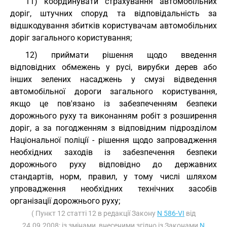
11) координувати страхування автомобільних
доріг, штучних споруд та відповідальність за
відшкодування збитків користувачам автомобільних
доріг загального користування;
12) приймати рішення щодо введення
відповідних обмежень у русі, вирубки дерев або
інших зелених насаджень у смузі відведення
автомобільної дороги загального користування,
якщо це пов'язано із забезпеченням безпеки
дорожнього руху та виконанням робіт з розширення
доріг, а за погодженням з відповідним підрозділом
Національної поліції - рішення щодо запровадження
необхідних заходів із забезпечення безпеки
дорожнього руху відповідно до державних
стандартів, норм, правил, у тому числі шляхом
упровадження необхідних технічних засобів
організації дорожнього руху;
( Пункт 12 статті 12 в редакції Закону
N 586-VI
від
24.09.2008; із змінами, внесеними згідно із Законами
N