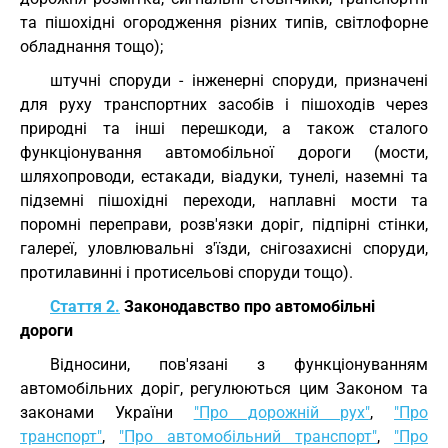
та пішохідні огородження різних типів, світлофорне
обладнання тощо);
штучні споруди - інженерні споруди, призначені
для руху транспортних засобів і пішоходів через
природні та інші перешкоди, а також сталого
функціонування автомобільної дороги (мости,
шляхопроводи, естакади, віадуки, тунелі, наземні та
підземні пішохідні переходи, наплавні мости та
поромні переправи, розв'язки доріг, підпірні стінки,
галереї, уловлювальні з'їзди, снігозахисні споруди,
протилавинні і протисельові споруди тощо).
Стаття 2.
Законодавство про автомобільні
дороги
Відносини, пов'язані з функціонуванням
автомобільних доріг, регулюються цим Законом та
законами України
"Про дорожній рух"
,
"Про
транспорт"
,
"Про автомобільний транспорт"
,
"Про