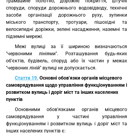
трамвайне полотно, дорожнє покриття, штучні
споруди, споруди дорожнього водовідводу, технічні
засоби організації дорожнього руху, зупинки
міського транспорту, тротуари, пішохідні та
велосипедні доріжки, зелені насадження, наземні та
підземні мережі.
Межі вулиці за її шириною визначаються
"червоними лініями". Розташування будь-яких
об'єктів, будівель, споруд або їх частин у межах
"червоних ліній" вулиці не допускається.
Стаття 19.
Основні обов'язки органів місцевого
самоврядування щодо управління функціонуванням і
розвитком вулиць і доріг міст та інших населених
пунктів
Основними обов'язками органів місцевого
самоврядування у частині управління
функціонуванням і розвитком вулиць і доріг міст та
інших населених пунктів є: