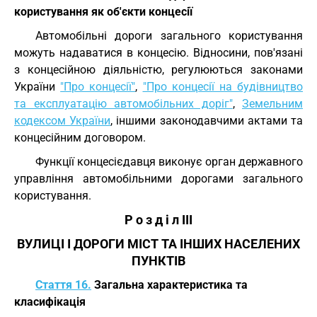
користування як об'єкти концесії
Автомобільні дороги загального користування
можуть надаватися в концесію. Відносини, пов'язані
з концесійною діяльністю, регулюються законами
України
"Про концесії"
,
"Про концесії на будівництво
та експлуатацію автомобільних доріг"
,
Земельним
кодексом України
, іншими законодавчими актами та
концесійним договором.
Функції концесієдавця виконує орган державного
управління автомобільними дорогами загального
користування.
Р о з д і л III
ВУЛИЦІ І ДОРОГИ МІСТ ТА ІНШИХ НАСЕЛЕНИХ
ПУНКТІВ
Стаття 16.
Загальна характеристика та
класифікація