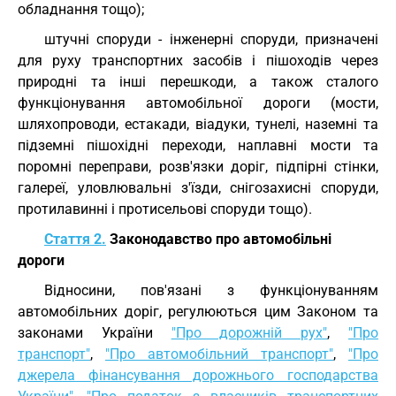
обладнання тощо);
штучні споруди - інженерні споруди, призначені
для руху транспортних засобів і пішоходів через
природні та інші перешкоди, а також сталого
функціонування автомобільної дороги (мости,
шляхопроводи, естакади, віадуки, тунелі, наземні та
підземні пішохідні переходи, наплавні мости та
поромні переправи, розв'язки доріг, підпірні стінки,
галереї, уловлювальні з'їзди, снігозахисні споруди,
протилавинні і протисельові споруди тощо).
Стаття 2.
Законодавство про автомобільні
дороги
Відносини, пов'язані з функціонуванням
автомобільних доріг, регулюються цим Законом та
законами України
"Про дорожній рух"
,
"Про
транспорт"
,
"Про автомобільний транспорт"
,
"Про
джерела фінансування дорожнього господарства