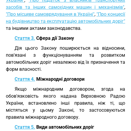
України"
,
"Про податок з власників транспортних
засобів та інших самохідних машин і механізмів"
,
"Про місцеве самоврядування в Україні"
,
"Про концесії
на будівництво та експлуатацію автомобільних доріг"
та іншими актами законодавства.
Стаття 3.
Сфера дії Закону
Дія цього Закону поширюється на відносини,
пов'язані з функціонуванням та розвитком
автомобільних доріг незалежно від їх призначення та
форм власності.
Стаття 4.
Міжнародні договори
Якщо міжнародним договором, згода на
обов'язковість якого надана Верховною Радою
України, встановлено інші правила, ніж ті, що
містяться у цьому Законі, то застосовуються
правила міжнародного договору.
Стаття 5.
Види автомобільних доріг