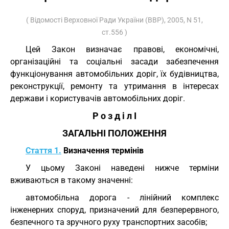
( Відомості Верховної Ради України (ВВР), 2005, N 51,
ст.556 )
Цей Закон визначає правові, економічні,
організаційні та соціальні засади забезпечення
функціонування автомобільних доріг, їх будівництва,
реконструкції, ремонту та утримання в інтересах
держави і користувачів автомобільних доріг.
Р о з д і л I
ЗАГАЛЬНІ ПОЛОЖЕННЯ
Стаття 1.
Визначення термінів
У цьому Законі наведені нижче терміни
вживаються в такому значенні:
автомобільна дорога - лінійний комплекс
інженерних споруд, призначений для безперервного,
безпечного та зручного руху транспортних засобів;