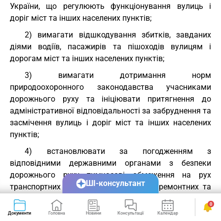
України, що регулюють функціонування вулиць і
доріг міст та інших населених пунктів;
2) вимагати відшкодування збитків, завданих
діями водіїв, пасажирів та пішоходів вулицям і
дорогам міст та інших населених пунктів;
3) вимагати дотримання норм
природоохоронного законодавства учасниками
дорожнього руху та ініціювати притягнення до
адміністративної відповідальності за забруднення та
засмічення вулиць і доріг міст та інших населених
пунктів;
4) встановлювати за погодженням з
відповідними державними органами з безпеки
дорожнього руху тимчасові обмеження на рух
ШІ-консультант
транспортних засобів при проведенні ремонтних та
інших робіт на вулицях і дорогах міст та інших
0
населених пунктів;
Документи
Головна
Новини
Консультації
Календар
Сервіси