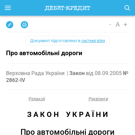
-
A
+
Документ підготовлено в
системі iplex
Про автомобільні дороги
Верховна Рада України
|
Закон
від
08.09.2005
№
2862-IV
Редакції
Реквізити
З А К О Н    У К Р А Ї Н И
Про автомобільні дороги