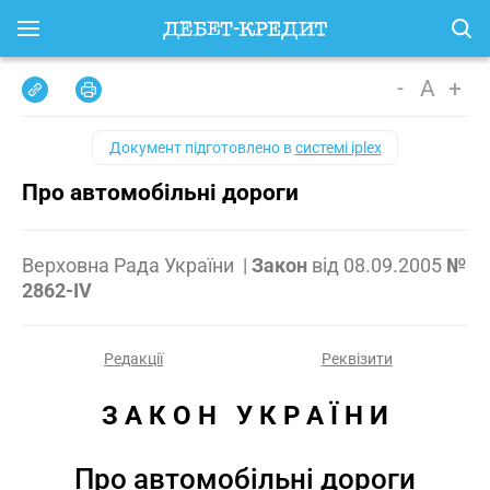
-
A
+
Документ підготовлено в
системі iplex
Про автомобільні дороги
Верховна Рада України
|
Закон
від
08.09.2005
№
2862-IV
Редакції
Реквізити
З А К О Н   У К Р А Ї Н И
Про автомобільні дороги