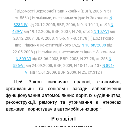
( Відомості Верховної Ради України (ВВР), 2005, N 51,
ст.556 ) ( Із змінами, внесеними згідно із Законами
N
3235-IV
від 20.12.2005, ВВР, 2006, N 9, N 10-11, ст.96
N
489-V
від 19.12.2006, ВВР, 2007, N 7-8, ст.66
N 107-VI
від
28.12.2007, ВВР, 2008, N 5-6, N 7-8, ст.78 ) ( Додатково
див. Рішення Конституційного Суду
N 10-рп/2008
від
22.05.2008 ) ( Із змінами, внесеними згідно із Законами
N 309-VI
від 03.06.2008, ВВР, 2008, N 27-28, ст.253
N
586-VI
від 24.09.2008, ВВР, 2009, N 10-11, ст.137
N 891-
VI
від 15.01.2009, ВВР, 2009, N 25, ст.312 )
Цей Закон визначає правові, економічні,
організаційні та соціальні засади забезпечення
функціонування автомобільних доріг, їх будівництва,
реконструкції, ремонту та утримання в інтересах
держави і користувачів автомобільних доріг.
Р о з д і л I