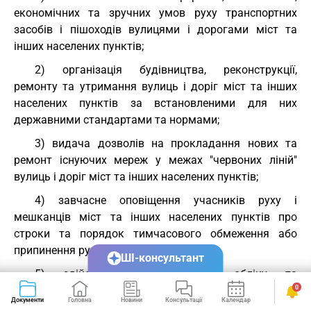
економічних та зручних умов руху транспортних
засобів і пішоходів вулицями і дорогами міст та
інших населених пунктів;
2) організація будівництва, реконструкції,
ремонту та утримання вулиць і доріг міст та інших
населених пунктів за встановленими для них
державними стандартами та нормами;
3) видача дозволів на прокладання нових та
ремонт існуючих мереж у межах "червоних ліній"
вулиць і доріг міст та інших населених пунктів;
4) завчасне оповіщення учасників руху і
мешканців міст та інших населених пунктів про
строки та порядок тимчасового обмеження або
припинення руху транспортних засобів;
ШІ-консультант
5) здійснення статистичного обліку та
0
паспортизації вулиць і доріг міст та інших населених
Документи
Головна
Новини
Консультації
Календар
Сервіси
пунктів;