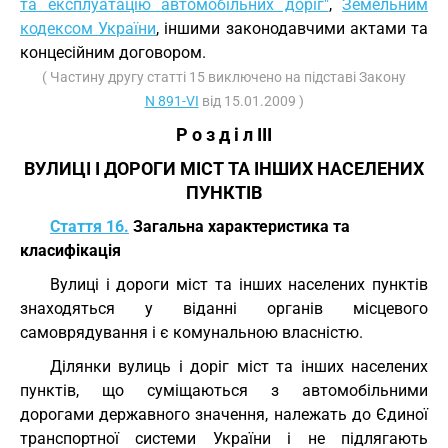
та експлуатацію автомобільних доріг"
,
Земельним
кодексом України
, іншими законодавчими актами та
концесійним договором.
( Частину другу статті 15 виключено на підставі Закону
N 891-VI
від 15.01.2009 )
Р о з д і л III
ВУЛИЦІ І ДОРОГИ МІСТ ТА ІНШИХ НАСЕЛЕНИХ
ПУНКТІВ
Стаття 16.
Загальна характеристика та
класифікація
Вулиці і дороги міст та інших населених пунктів
знаходяться у віданні органів місцевого
самоврядування і є комунальною власністю.
Ділянки вулиць і доріг міст та інших населених
пунктів, що суміщаються з автомобільними
дорогами державного значення, належать до Єдиної
транспортної системи України і не підлягають