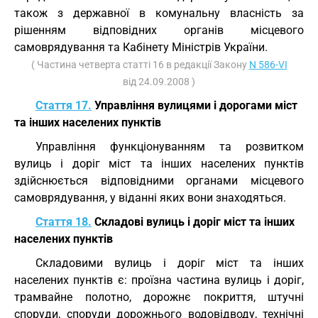
також з державної в комунальну власність за
рішенням відповідних органів місцевого
самоврядування та Кабінету Міністрів України.
( Частина четверта статті 16 в редакції Закону
N 586-VI
від 24.09.2008 )
Стаття 17.
Управління вулицями і дорогами міст
та інших населених пунктів
Управління функціонуванням та розвитком
вулиць і доріг міст та інших населених пунктів
здійснюється відповідними органами місцевого
самоврядування, у віданні яких вони знаходяться.
Стаття 18.
Складові вулиць і доріг міст та інших
населених пунктів
Складовими вулиць і доріг міст та інших
населених пунктів є: проїзна частина вулиць і доріг,
трамвайне полотно, дорожнє покриття, штучні
споруди, споруди дорожнього водовідводу, технічні