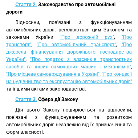
Стаття 2.
Законодавство про автомобільні
дороги
Відносини, пов'язані з функціонуванням
автомобільних доріг, регулюються цим Законом та
законами України
"Про дорожній рух"
,
"Про
транспорт"
,
"Про автомобільний транспорт"
,
"Про
джерела фінансування дорожнього господарства
України"
,
"Про податок з власників транспортних
засобів та інших самохідних машин і механізмів"
,
"Про місцеве самоврядування в Україні"
,
"Про концесії
на будівництво та експлуатацію автомобільних доріг"
та іншими актами законодавства.
Стаття 3.
Сфера дії Закону
Дія цього Закону поширюється на відносини,
пов'язані з функціонуванням та розвитком
автомобільних доріг незалежно від їх призначення та
форм власності.