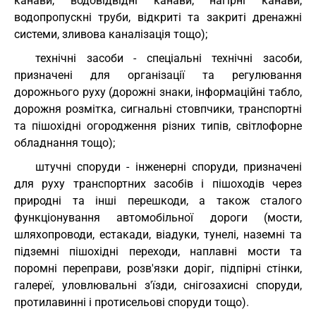
канави, водовідвідні канави, нагірні канави,
водопропускні труби, відкриті та закриті дренажні
системи, зливова каналізація тощо);
технічні засоби - спеціальні технічні засоби,
призначені для організації та регулювання
дорожнього руху (дорожні знаки, інформаційні табло,
дорожня розмітка, сигнальні стовпчики, транспортні
та пішохідні огородження різних типів, світлофорне
обладнання тощо);
штучні споруди - інженерні споруди, призначені
для руху транспортних засобів і пішоходів через
природні та інші перешкоди, а також сталого
функціонування автомобільної дороги (мости,
шляхопроводи, естакади, віадуки, тунелі, наземні та
підземні пішохідні переходи, наплавні мости та
поромні переправи, розв'язки доріг, підпірні стінки,
галереї, уловлювальні з'їзди, снігозахисні споруди,
протилавинні і протисельові споруди тощо).