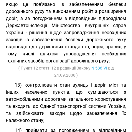
якщо це пов'язано із забезпеченням безпеки
дорожнього руху та виконанням робіт з розширення
доріг, а за погодженням з відповідним підрозділом
Державтоінспекції Міністерства внутрішніх справ
України - рішення щодо запровадження необхідних
заходів із забезпечення безпеки дорожнього руху
відповідно до державних стандартів, норм, правил, у
тому числі шляхом упровадження необхідних
технічних засобів організації дорожнього руху;
( Пункт 12 статті 12 в редакції Закону
N 586-VI
від
24.09.2008 )
13) контролювати стан вулиць і доріг міст та
інших населених пунктів, що суміщаються з
автомобільними дорогами загального користування
та входять до Єдиної транспортної системи України,
та здійснювати заходи щодо забезпечення їх
належного стану;
14) приймати за погодженням з відповідним