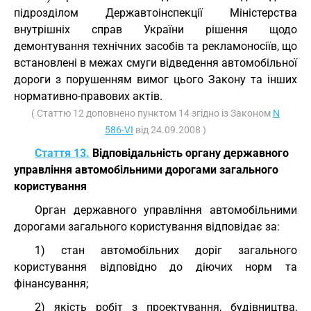
підрозділом Державтоінспекції Міністерства
внутрішніх справ України рішення щодо
демонтування технічних засобів та рекламоносіїв, що
встановлені в межах смуги відведення автомобільної
дороги з порушенням вимог цього Закону та інших
нормативно-правових актів.
( Статтю 12 доповнено пунктом 14 згідно із Законом
N
586-VI
від 24.09.2008 )
Стаття 13.
Відповідальність органу державного
управління автомобільними дорогами загального
користування
Орган державного управління автомобільними
дорогами загального користування відповідає за:
1) стан автомобільних доріг загального
користування відповідно до діючих норм та
фінансування;
2) якість робіт з проектування, будівництва,