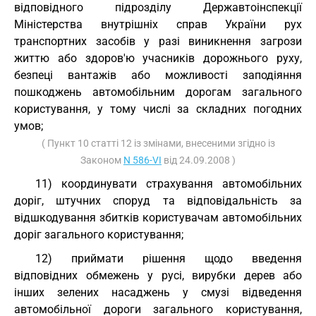
відповідного підрозділу Державтоінспекції
Міністерства внутрішніх справ України рух
транспортних засобів у разі виникнення загрози
життю або здоров'ю учасників дорожнього руху,
безпеці вантажів або можливості заподіяння
пошкоджень автомобільним дорогам загального
користування, у тому числі за складних погодних
умов;
( Пункт 10 статті 12 із змінами, внесеними згідно із
Законом
N 586-VI
від 24.09.2008 )
11) координувати страхування автомобільних
доріг, штучних споруд та відповідальність за
відшкодування збитків користувачам автомобільних
доріг загального користування;
12) приймати рішення щодо введення
відповідних обмежень у русі, вирубки дерев або
інших зелених насаджень у смузі відведення
автомобільної дороги загального користування,