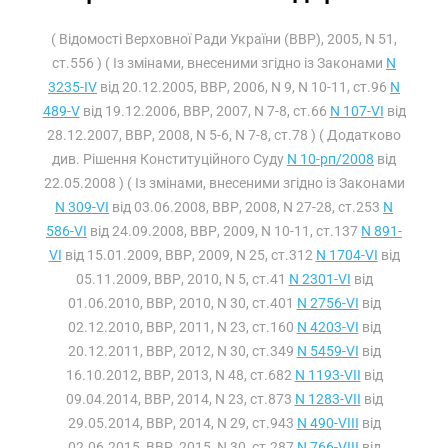
( Відомості Верховної Ради України (ВВР), 2005, N 51,
ст.556 ) ( Із змінами, внесеними згідно із Законами
N
3235-IV
від 20.12.2005, ВВР, 2006, N 9, N 10-11, ст.96
N
489-V
від 19.12.2006, ВВР, 2007, N 7-8, ст.66
N 107-VI
від
28.12.2007, ВВР, 2008, N 5-6, N 7-8, ст.78 ) ( Додатково
див. Рішення Конституційного Суду
N 10-рп/2008
від
22.05.2008 ) ( Із змінами, внесеними згідно із Законами
N 309-VI
від 03.06.2008, ВВР, 2008, N 27-28, ст.253
N
586-VI
від 24.09.2008, ВВР, 2009, N 10-11, ст.137
N 891-
VI
від 15.01.2009, ВВР, 2009, N 25, ст.312
N 1704-VI
від
05.11.2009, ВВР, 2010, N 5, ст.41
N 2301-VI
від
01.06.2010, ВВР, 2010, N 30, ст.401
N 2756-VI
від
02.12.2010, ВВР, 2011, N 23, ст.160
N 4203-VI
від
20.12.2011, ВВР, 2012, N 30, ст.349
N 5459-VI
від
16.10.2012, ВВР, 2013, N 48, ст.682
N 1193-VII
від
09.04.2014, ВВР, 2014, N 23, ст.873
N 1283-VII
від
29.05.2014, ВВР, 2014, N 29, ст.943
N 490-VIII
від
02.06.2015, ВВР, 2015, N 30, ст.287
N 766-VIII
від