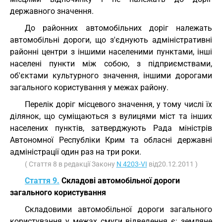
державного значення.
До районних автомобільних доріг належать
автомобільні дороги, що з'єднують адміністративні
районні центри з іншими населеними пунктами, інші
населені пункти між собою, з підприємствами,
об'єктами культурного значення, іншими дорогами
загального користування у межах району.
Перелік доріг місцевого значення, у тому числі їх
ділянок, що суміщаються з вулицями міст та інших
населених пунктів, затверджують Рада міністрів
Автономної Республіки Крим та обласні державні
адміністрації один раз на три роки.
( Стаття 8 в редакції Закону
N 4203-VI
від20.12.2011 )
Стаття 9.
Складові автомобільної дороги
загального користування
Складовими автомобільної дороги загального
користування у межах смуги відведення є: земляне