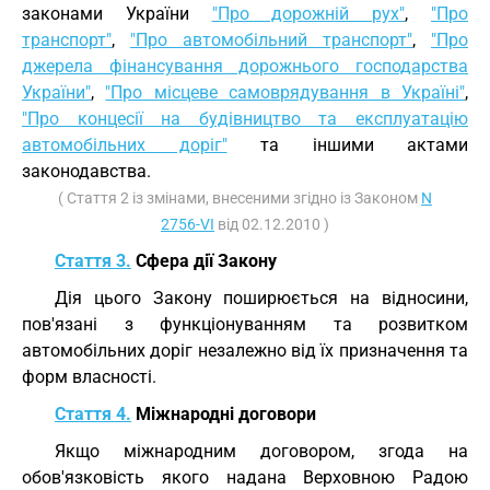
законами України
"Про дорожній рух"
,
"Про
транспорт"
,
"Про автомобільний транспорт"
,
"Про
джерела фінансування дорожнього господарства
України"
,
"Про місцеве самоврядування в Україні"
,
"Про концесії на будівництво та експлуатацію
автомобільних доріг"
та іншими актами
законодавства.
( Стаття 2 із змінами, внесеними згідно із Законом
N
2756-VI
від 02.12.2010 )
Стаття 3.
Сфера дії Закону
Дія цього Закону поширюється на відносини,
пов'язані з функціонуванням та розвитком
автомобільних доріг незалежно від їх призначення та
форм власності.
Стаття 4.
Міжнародні договори
Якщо міжнародним договором, згода на
обов'язковість якого надана Верховною Радою