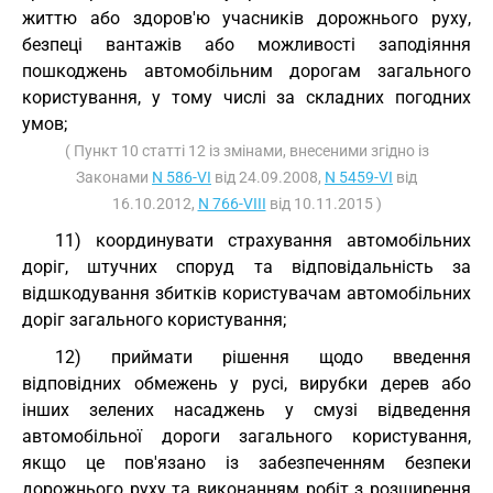
життю або здоров'ю учасників дорожнього руху,
безпеці вантажів або можливості заподіяння
пошкоджень автомобільним дорогам загального
користування, у тому числі за складних погодних
умов;
( Пункт 10 статті 12 із змінами, внесеними згідно із
Законами
N 586-VI
від 24.09.2008,
N 5459-VI
від
16.10.2012,
N 766-VIII
від 10.11.2015 )
11) координувати страхування автомобільних
доріг, штучних споруд та відповідальність за
відшкодування збитків користувачам автомобільних
доріг загального користування;
12) приймати рішення щодо введення
відповідних обмежень у русі, вирубки дерев або
інших зелених насаджень у смузі відведення
автомобільної дороги загального користування,
якщо це пов'язано із забезпеченням безпеки
дорожнього руху та виконанням робіт з розширення