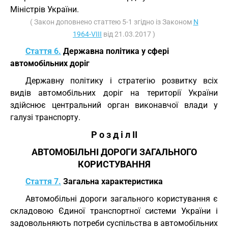
Міністрів України.
( Закон доповнено статтею 5-1 згідно із Законом
N
1964-VIII
від 21.03.2017 )
Стаття 6.
Державна політика у сфері
автомобільних доріг
Державну політику і стратегію розвитку всіх
видів автомобільних доріг на території України
здійснює центральний орган виконавчої влади у
галузі транспорту.
Р о з д і л II
АВТОМОБІЛЬНІ ДОРОГИ ЗАГАЛЬНОГО
КОРИСТУВАННЯ
Стаття 7.
Загальна характеристика
Автомобільні дороги загального користування є
складовою Єдиної транспортної системи України і
задовольняють потреби суспільства в автомобільних