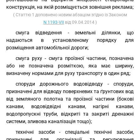
конструкція, на якій розміщується зовнішня реклама;
( Статтю 1 доповнено новим абзацом згідно із Законом
N 1193-VII
від 09.04.2014 )
смуга відведення - земельні ділянки, що
надаються в установленому порядку для
розміщення автомобільної дороги;
смуга руху - смуга проїзної частини, позначена
або не позначена розміткою, яка має ширину,
визначену нормами для руху транспорту в один ряд;
споруди дорожнього водовідводу - споруди,
призначені для відводу поверхневих та ґрунтових вод
від земляного полотна та проїзної частини (бокові
канави, водовідвідні канави, нагірні канави,
водопропускні труби, відкриті та закриті дренажні
системи, зливова каналізація тощо);
технічні засоби - спеціальні технічні засоби,
призначені для організації та регулювання