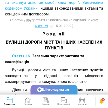
та експлуатацію автомобільних доріг"
,
Земельним
кодексом України
, іншими законодавчими актами та
концесійним договором.
( Частину другу статті 15 виключено на підставі Закону
N 891-VI
від 15.01.2009 )
Р о з д і л III
ВУЛИЦІ І ДОРОГИ МІСТ ТА ІНШИХ НАСЕЛЕНИХ
ПУНКТІВ
Стаття 16.
Загальна характеристика та
класифікація
Вулиці і дороги міст та інших населених пунктів
знаходяться у віданні органів місцевого
самоврядування і є комунальною власністю.
ШІ-консультант
Ділянки вулиць і доріг міст та інших населених
пунктів, що суміщаються з автомобільними
0
дорогами державного значення, належать до Єдиної
Документи
Головна
Новини
Консультації
Календар
Сервіси
транспортної системи України і не підлягають