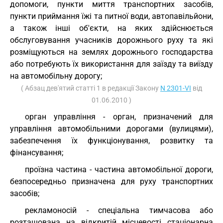
допомоги, пункти миття транспортних засобів,
пункти приймання їжі та питної води, автопавільйони,
а також інші об'єкти, на яких здійснюється
обслуговування учасників дорожнього руху та які
розміщуються на землях дорожнього господарства
або потребують їх використання для заїзду та виїзду
на автомобільну дорогу;
( Абзац дев'ятий статті 1 в редакції Закону
N 2301-VI
від
01.06.2010 )
орган управління - орган, призначений для
управління автомобільними дорогами (вулицями),
забезпечення їх функціонування, розвитку та
фінансування;
проїзна частина - частина автомобільної дороги,
безпосередньо призначена для руху транспортних
засобів;
рекламоносій - спеціальна тимчасова або
розташована на відкритій місцевості стаціонарна