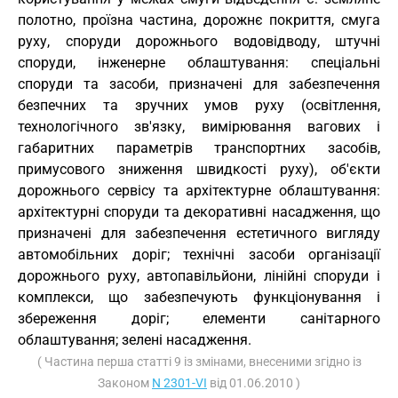
полотно, проїзна частина, дорожнє покриття, смуга
руху, споруди дорожнього водовідводу, штучні
споруди, інженерне облаштування: спеціальні
споруди та засоби, призначені для забезпечення
безпечних та зручних умов руху (освітлення,
технологічного зв'язку, вимірювання вагових і
габаритних параметрів транспортних засобів,
примусового зниження швидкості руху), об'єкти
дорожнього сервісу та архітектурне облаштування:
архітектурні споруди та декоративні насадження, що
призначені для забезпечення естетичного вигляду
автомобільних доріг; технічні засоби організації
дорожнього руху, автопавільйони, лінійні споруди і
комплекси, що забезпечують функціонування і
збереження доріг; елементи санітарного
облаштування; зелені насадження.
( Частина перша статті 9 із змінами, внесеними згідно із
Законом
N 2301-VI
від 01.06.2010 )