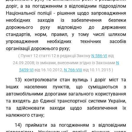
доріг, а за погодженням з відповідним підрозділом
Національної поліції - рішення щодо запровадження
необхідних заходів із забезпечення безпеки
дорожнього руху відповідно до державних
стандартів, норм, правил, у тому числі шляхом
упровадження необхідних технічних засобів
організації дорожнього руху;
( Пункт 12 статті 12 в редакції Закону
N 586-VI
від
24.09.2008; із змінами, внесеними згідно із Законами
N
5459-VI
від 16.10.2012,
N 766-VIII
від 10.11.2015 )
13) контролювати стан вулиць і доріг міст та
інших населених пунктів, що суміщаються з
автомобільними дорогами загального користування
та входять до Єдиної транспортної системи України,
та здійснювати заходи щодо забезпечення їх
належного стану;
14) приймати за погодженням з відповідним