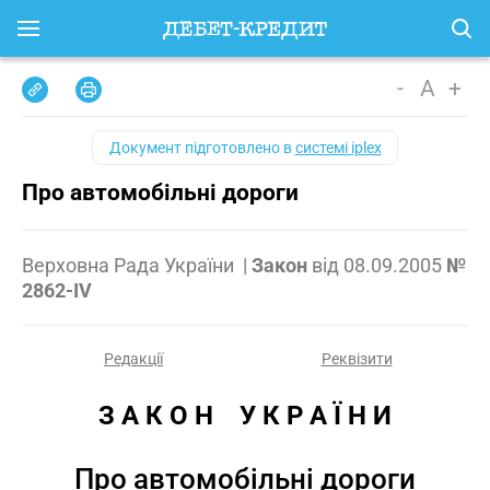
-
A
+
Документ підготовлено в
системі iplex
Про автомобільні дороги
Верховна Рада України
|
Закон
від
08.09.2005
№
2862-IV
Редакції
Реквізити
З А К О Н    У К Р А Ї Н И
Про автомобільні дороги