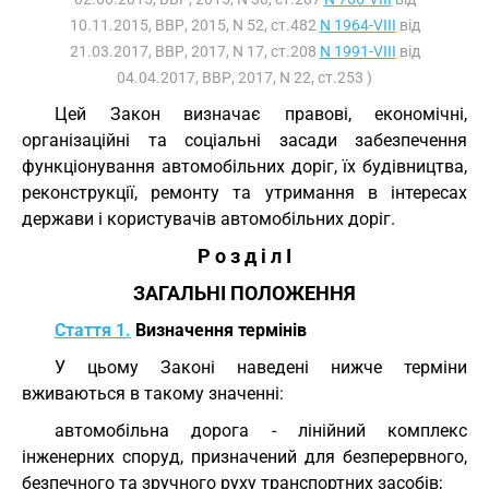
10.11.2015, ВВР, 2015, N 52, ст.482
N 1964-VIII
від
21.03.2017, ВВР, 2017, N 17, ст.208
N 1991-VIII
від
04.04.2017, ВВР, 2017, N 22, ст.253 )
Цей Закон визначає правові, економічні,
організаційні та соціальні засади забезпечення
функціонування автомобільних доріг, їх будівництва,
реконструкції, ремонту та утримання в інтересах
держави і користувачів автомобільних доріг.
Р о з д і л I
ЗАГАЛЬНІ ПОЛОЖЕННЯ
Стаття 1.
Визначення термінів
У цьому Законі наведені нижче терміни
вживаються в такому значенні:
автомобільна дорога - лінійний комплекс
інженерних споруд, призначений для безперервного,
безпечного та зручного руху транспортних засобів;