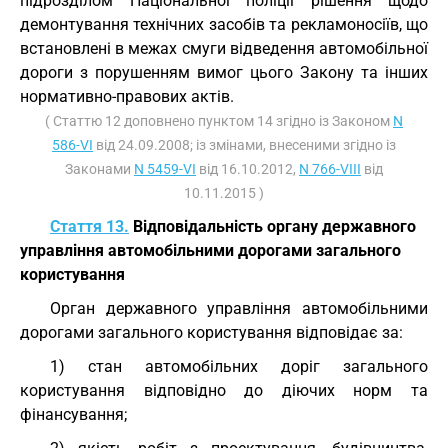
підрозділом Національної поліції рішення щодо
демонтування технічних засобів та рекламоносіїв, що
встановлені в межах смуги відведення автомобільної
дороги з порушенням вимог цього Закону та інших
нормативно-правових актів.
( Статтю 12 доповнено пунктом 14 згідно із Законом
N
586-VI
від 24.09.2008; із змінами, внесеними згідно із
Законами
N 5459-VI
від 16.10.2012,
N 766-VIII
від
10.11.2015 )
Стаття 13.
Відповідальність органу державного
управління автомобільними дорогами загального
користування
Орган державного управління автомобільними
дорогами загального користування відповідає за:
1) стан автомобільних доріг загального
користування відповідно до діючих норм та
фінансування;