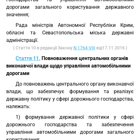
дорогами загального користування державного
значення;
Рада міністрів Автономної Республіки Крим,
обласні та Севастопольська міська державні
адміністрації.
( Стаття 10 в редакції Закону
N 1764-VIII
від17.11.2016 )
Стаття 11.
Повноваження центральних органів
виконавчої влади щодо управління автомобільними
дорогами
До повноважень центрального органу виконавчої
влади, що забезпечує формування та реалізує
державну політику у сфері дорожнього господарства,
належать:
1) формування державної політики у сфері
дорожнього господарства та забезпечення
управління автомобільними дорогами загального
користування;