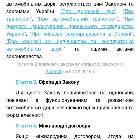
автомобільних доріг, регулюються цим Законом та
законами України
"Про дорожній рух"
,
"Про
транспорт"
,
"Про автомобільний транспорт"
,
"Про
джерела фінансування дорожнього господарства
України"
,
"Про місцеве самоврядування в Україні"
,
"Про концесії на будівництво та експлуатацію
автомобільних доріг"
та іншими актами
законодавства.
( Стаття 2 із змінами, внесеними згідно із Законом
N
2756-VI
від 02.12.2010 )
Стаття 3.
Сфера дії Закону
Дія цього Закону поширюється на відносини,
пов'язані з функціонуванням та розвитком
автомобільних доріг незалежно від їх призначення та
форм власності.
Стаття 4.
Міжнародні договори
Якщо міжнародним договором, згода на