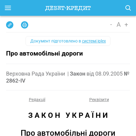
-
A
+
Документ підготовлено в
системі iplex
Про автомобільні дороги
Верховна Рада України
|
Закон
від
08.09.2005
№
2862-IV
Редакції
Реквізити
З А К О Н   У К Р А Ї Н И
Про автомобільні дороги