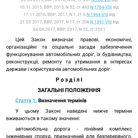
10.11.2015, ВВР, 2015, N 52, ст.482
N 1764-VIII
від
17.11.2016, ВВР, 2017, N 1, ст.6
N 1964-VIII
від
21.03.2017, ВВР, 2017, N 17, ст.208
N 1991-VIII
від
04.04.2017, ВВР, 2017, N 22, ст.253 )
Цей Закон визначає правові, економічні,
організаційні та соціальні засади забезпечення
функціонування автомобільних доріг, їх будівництва,
реконструкції, ремонту та утримання в інтересах
держави і користувачів автомобільних доріг.
Р о з д і л I
ЗАГАЛЬНІ ПОЛОЖЕННЯ
Стаття 1.
Визначення термінів
У цьому Законі наведені нижче терміни
вживаються в такому значенні:
автомобільна дорога - лінійний комплекс
інженерних споруд, призначений для безперервного,