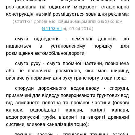
розташована на відкритій місцевості стаціонарна
конструкція, на якій розміщується зовнішня реклама;
( Статтю 1 доповнено новим абзацом згідно із Законом
N 1193-VII
від 09.04.2014 )
смуга відведення - земельні ділянки, що
надаються в установленому порядку для
розміщення автомобільної дороги;
смуга руху - смуга проїзної частини, позначена
або не позначена розміткою, яка має ширину,
визначену нормами для руху транспорту в один ряд;
споруди дорожнього водовідводу - споруди,
призначені для відводу поверхневих та ґрунтових вод
від земляного полотна та проїзної частини (бокові
канави, водовідвідні канави, нагірні канави,
водопропускні труби, відкриті та закриті дренажні
системи, зливова каналізація тощо);
технічні засоби - спеціальні технічні засоби,