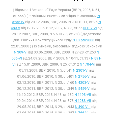
( Відомості Верховної Ради України (ВВР), 2005, N 51,
ст.556 ) ( Із змінами, внесеними згідно із Законами
N
3235-IV
від 20.12.2005, ВВР, 2006, N 9, N 10-11, ст.96
N
489-V
від 19.12.2006, ВВР, 2007, N 7-8, ст.66
N 107-VI
від
28.12.2007, ВВР, 2008, N 5-6, N 7-8, ст.78 ) ( Додатково
див. Рішення Конституційного Суду
N 10-рп/2008
від
22.05.2008 ) ( Із змінами, внесеними згідно із Законами
N 309-VI
від 03.06.2008, ВВР, 2008, N 27-28, ст.253
N
586-VI
від 24.09.2008, ВВР, 2009, N 10-11, ст.137
N 891-
VI
від 15.01.2009, ВВР, 2009, N 25, ст.312
N 1704-VI
від
05.11.2009, ВВР, 2010, N 5, ст.41
N 2301-VI
від
01.06.2010, ВВР, 2010, N 30, ст.401
N 2756-VI
від
02.12.2010, ВВР, 2011, N 23, ст.160
N 4203-VI
від
20.12.2011, ВВР, 2012, N 30, ст.349
N 5459-VI
від
16.10.2012, ВВР, 2013, N 48, ст.682
N 1193-VII
від
09.04.2014, ВВР, 2014, N 23, ст.873
N 1283-VII
від
29.05.2014, ВВР, 2014, N 29, ст.943
N 490-VIII
від
02.06.2015, ВВР, 2015, N 30, ст.287
N 766-VIII
від