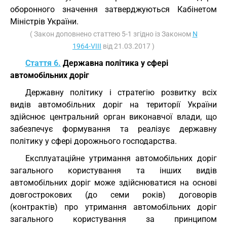
оборонного значення затверджуються Кабінетом
Міністрів України.
( Закон доповнено статтею 5-1 згідно із Законом
N
1964-VIII
від 21.03.2017 )
Стаття 6.
Державна політика у сфері
автомобільних доріг
Державну політику і стратегію розвитку всіх
видів автомобільних доріг на території України
здійснює центральний орган виконавчої влади, що
забезпечує формування та реалізує державну
політику у сфері дорожнього господарства.
Експлуатаційне утримання автомобільних доріг
загального користування та інших видів
автомобільних доріг може здійснюватися на основі
довгострокових (до семи років) договорів
(контрактів) про утримання автомобільних доріг
загального користування за принципом