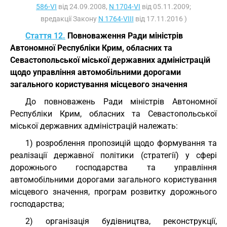
586-VI
від 24.09.2008,
N 1704-VI
від 05.11.2009;
вредакції Закону
N 1764-VIII
від 17.11.2016 )
Стаття 12.
Повноваження Ради міністрів
Автономної Республіки Крим, обласних та
Севастопольської міської державних адміністрацій
щодо управління автомобільними дорогами
загального користування місцевого значення
До повноважень Ради міністрів Автономної
Республіки Крим, обласних та Севастопольської
міської державних адміністрацій належать:
1) розроблення пропозицій щодо формування та
реалізації державної політики (стратегії) у сфері
дорожнього господарства та управління
автомобільними дорогами загального користування
місцевого значення, програм розвитку дорожнього
господарства;
2) організація будівництва, реконструкції,