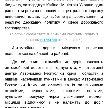
бюджету, затверджує Кабінет Міністрів України один
раз на три роки за пропозицією центрального органу
виконавчої влади, що забезпечує формування та
реалізує державну політику у сфері дорожнього
господарства.
( Частина сьома статті 8 із змінами, внесеними згідно із
Законом
N 1764-VIII
від 17.11.2016 )
Автомобільні дороги місцевого значення
поділяються на обласні та районні.
До обласних автомобільних доріг належать
автомобільні дороги, що з'єднують адміністративні
центри Автономної Республіки Крим і областей з
іншими населеними пунктами в межах Автономної
Республіки Крим чи області та із залізничними
станціями, аеропортами, річковими портами,
пунктами пропуску через державний кордон,
місцями відпочинку і не належать до доріг