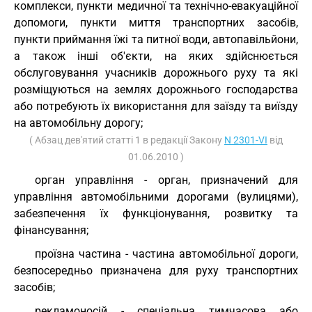
комплекси, пункти медичної та технічно-евакуаційної
допомоги, пункти миття транспортних засобів,
пункти приймання їжі та питної води, автопавільйони,
а також інші об'єкти, на яких здійснюється
обслуговування учасників дорожнього руху та які
розміщуються на землях дорожнього господарства
або потребують їх використання для заїзду та виїзду
на автомобільну дорогу;
( Абзац дев'ятий статті 1 в редакції Закону
N 2301-VI
від
01.06.2010 )
орган управління - орган, призначений для
управління автомобільними дорогами (вулицями),
забезпечення їх функціонування, розвитку та
фінансування;
проїзна частина - частина автомобільної дороги,
безпосередньо призначена для руху транспортних
засобів;
рекламоносій - спеціальна тимчасова або