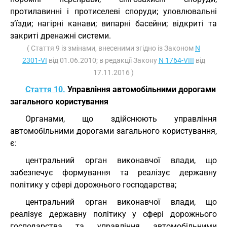
протилавинні і протиселеві споруди; уловлювальні
з’їзди; нагірні канави; випарні басейни; відкриті та
закриті дренажні системи.
( Стаття 9 із змінами, внесеними згідно із Законом
N
2301-VI
від 01.06.2010; в редакції Закону
N 1764-VIII
від
17.11.2016 )
Стаття 10.
Управління автомобільними дорогами
загального користування
Органами, що здійснюють управління
автомобільними дорогами загального користування,
є:
центральний орган виконавчої влади, що
забезпечує формування та реалізує державну
політику у сфері дорожнього господарства;
центральний орган виконавчої влади, що
реалізує державну політику у сфері дорожнього
господарства та управління автомобільними