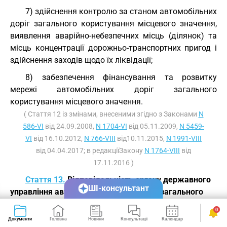
7) здійснення контролю за станом автомобільних
доріг загального користування місцевого значення,
виявлення аварійно-небезпечних місць (ділянок) та
місць концентрації дорожньо-транспортних пригод і
здійснення заходів щодо їх ліквідації;
8) забезпечення фінансування та розвитку
мережі автомобільних доріг загального
користування місцевого значення.
( Стаття 12 із змінами, внесеними згідно з Законами
N
586-VI
від 24.09.2008,
N 1704-VI
від 05.11.2009,
N 5459-
VI
від 16.10.2012,
N 766-VIII
від10.11.2015,
N 1991-VIII
від 04.04.2017; в редакціїЗакону
N 1764-VIII
від
17.11.2016 )
Стаття 13.
Відповідальність органу державного
ШІ-консультант
управління автомобільними дорогами загального
користування
0
Документи
Головна
Новини
Консультації
Календар
Сервіси
Орган державного управління автомобільними