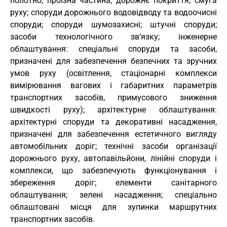
полотно; проїзна частина; дорожнє покриття; смуга
руху; споруди дорожнього водовідводу та водоочисні
споруди; споруди шумозахисні; штучні споруди;
засоби технологічного зв’язку; інженерне
облаштування: спеціальні споруди та засоби,
призначені для забезпечення безпечних та зручних
умов руху (освітлення, стаціонарні комплекси
вимірювання вагових і габаритних параметрів
транспортних засобів, примусового зниження
швидкості руху); архітектурне облаштування:
архітектурні споруди та декоративні насадження,
призначені для забезпечення естетичного вигляду
автомобільних доріг; технічні засоби організації
дорожнього руху, автопавільйони, лінійні споруди і
комплекси, що забезпечують функціонування і
збереження доріг; елементи санітарного
облаштування; зелені насадження; спеціально
облаштовані місця для зупинки маршрутних
транспортних засобів.