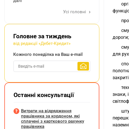
далі
орг
функціо
Усі головні
про
сму
Головне за тиждень
дороги;
від редакції «Дебет-Кредит»
сму
для рух
Кожного понеділка на Ваш e-mail
спо
полотна
закриті
тех
Останні консультації
знаки, 
світло
Витрати на відрядження
шту
працівника за кордоном, які
перешк
сплачені з карткового рахунку
наземні
працівника