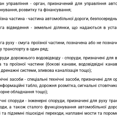
ан управління - орган, призначений для управління авт
нування, розвитку та фінансування;
їзна частина - частина автомобільної дороги, безпосередн
га відведення - земельні ділянки, що надаються в уст
га руху - смуга проїзної частини, позначена або не позн
у транспорту в один ряд;
руди дорожнього водовідводу - споруди, призначені для 
 та проїзної частини (бокові канави, водовідвідні канав
 дренажні системи, зливова каналізація тощо);
нічні засоби - спеціальні технічні засоби, призначені для
інформаційні табло, дорожня розмітка, сигнальні стовпчики
форне обладнання тощо);
чні споруди - інженерні споруди, призначені для руху тран
оди, а також сталого функціонування автомобільної дорог
 та підземні пішохідні переходи, наплавні мости та поромні 