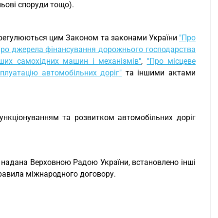
льові споруди тощо).
, регулюються цим Законом та законами України
"Про
Про джерела фінансування дорожнього господарства
нших самохідних машин і механізмів"
,
"Про місцеве
сплуатацію автомобільних доріг"
та іншими актами
функціонуванням та розвитком автомобільних доріг
 надана Верховною Радою України, встановлено інші
 правила міжнародного договору.