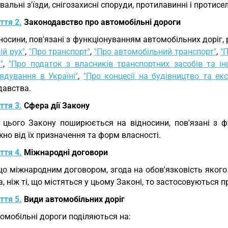
альні з'їзди, снігозахисні споруди, протилавинні і протисе
ття 2.
Законодавство про автомобільні дороги
носини, пов'язані з функціонуванням автомобільних доріг
й рух"
,
"Про транспорт"
,
"Про автомобільний транспорт"
,
"
"
,
"Про податок з власників транспортних засобів та і
ядування в Україні"
,
"Про концесії на будівництво та ек
давства.
ття 3.
Сфера дії Закону
 цього Закону поширюється на відносини, пов'язані з 
но від їх призначення та форм власності.
ття 4.
Міжнародні договори
о міжнародним договором, згода на обов'язковість якого
, ніж ті, що містяться у цьому Законі, то застосовуються
ття 5.
Види автомобільних доріг
омобільні дороги поділяються на: