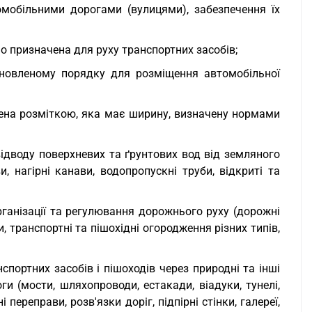
омобільними дорогами (вулицями), забезпечення їх
ьо призначена для руху транспортних засобів;
ановленому порядку для розміщення автомобільної
ачена розміткою, яка має ширину, визначену нормами
відводу поверхневих та ґрунтових вод від земляного
и, нагірні канави, водопропускні труби, відкриті та
 організації та регулювання дорожнього руху (дорожні
, транспортні та пішохідні огородження різних типів,
спортних засобів і пішоходів через природні та інші
и (мости, шляхопроводи, естакади, віадуки, тунелі,
переправи, розв'язки доріг, підпірні стінки, галереї,