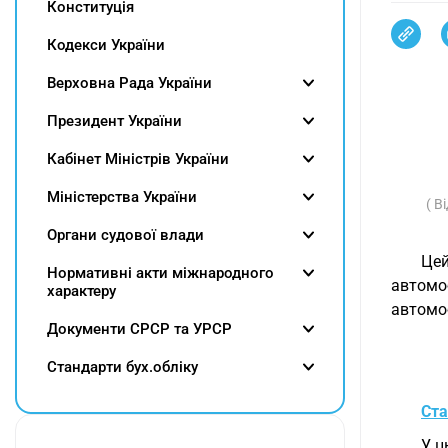
Конституція
Кодекси України
Верховна Рада України
Президент України
Кабінет Міністрів України
Міністерства України
( В
Органи судової влади
Цей
Нормативні акти міжнародного
автомо
характеру
автомоб
Документи СРСР та УРСР
Cтандарти бух.обліку
Ста
У ц