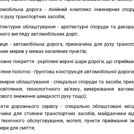
омобільна дорога - лінійний комплекс інженерних спор
о руху транспортних засобів;
ітектурне облаштування - архітектурні споруди та декор
ного вигляду автомобільних доріг;
иця - автомобільна дорога, призначена для руху транспо
них мереж у межах населених пунктів;
ожнє покриття - укріплені верхні шари дороги, що сприйма
ляне полотно - ґрунтова конструкція автомобільної дороги
енерне облаштування - спеціальні споруди та засоби, при
освітлення, технологічного зв'язку, вимірювання вагов
ового зниження швидкості руху тощо);
єкти дорожнього сервісу - спеціально облаштовані міс
чики для стоянки транспортних засобів, майданчики відп
 технічного обслуговування, мотелі, пункти приймання їж
ери для сміття;