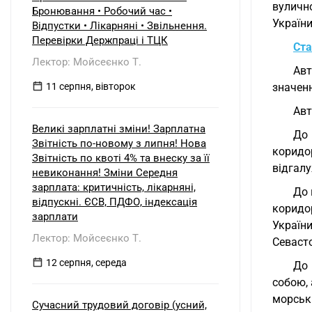
б) нерезидентом?
вуличн
Бронювання • Робочий час •
України
Відпустки • Лікарняні • Звільнення.
Перевірки Держпраці і ТЦК
Ста
Лектор: Мойсеєнко Т.
Авт
11 серпня, вівторок
значен
Авт
Великі зарплатні зміни! Зарплатна
До
Звітність по-новому з липня! Нова
коридо
Звітність по квоті 4% та внеску за її
відгалу
невиконання! Зміни Середня
зарплата: критичність, лікарняні,
До 
відпускні. ЄСВ, ПДФО, індексація
коридо
зарплати
Україн
Лектор: Мойсеєнко Т.
Севаст
12 серпня, середа
До 
собою, 
морські
Сучасний трудовий договір (усний,