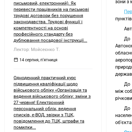
зони з
письмовий, електронний). Як
перевести працівників на письмові
Пер
трудові договори без порушення
пунктів
законодавства. Трудові функції і
компетентності на основі
Авт
професійного стандарту без
До 
дублювання посадової інструкції...
Автоно
Лектор: Мойсеєнко Т.
обласн
аеропор
14 серпня, пʼятниця
природ
держав
Одноденний практичний курс
підвищення кваліфікації щодо
До 
військового обліку «Організація та
між соб
ведення військового обліку: зміни з
річков
27 червня! Електронний
До 
персональний облік, ведення
списків, е-ВОД, звірки з ТЦК,
населен
повідомлення до ТЦК, штрафи та
об'єкт
помилки...