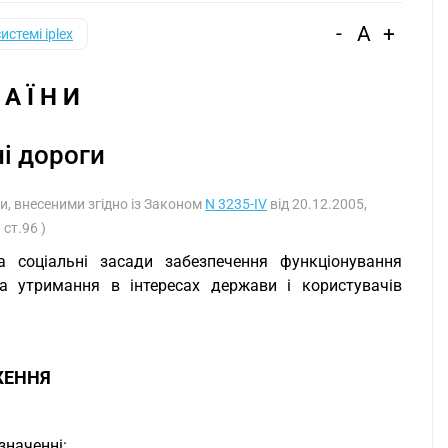
-
A
+
системі iplex
 А Ї Н И
і дороги
ами, внесеними згідно із Законом
N 3235-IV
від 20.12.2005,
 ст.96 )
та соціальні засади забезпечення функціонування
 та утримання в інтересах держави і користувачів
ЖЕННЯ
значенні: