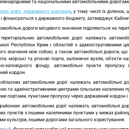
 міжнародними та національними автомобільними дорогам
елік доріг державного значення
, у тому числі їх ділянок
 і фінансуються з державного бюджету, затверджує Кабінет 
омобільні дороги місцевого значення поділяються на терито
територіальних автомобільних доріг належать автомобі
мної Республіки Крим і областей з адміністративними це
ого значення між собою, а також автомобільні дороги, що
ти, морські та річкові порти, залізничні вузли, об'єкти н
но-заповідного фонду, автомобільні пункти пропуску
ний кордон.
обласних автомобільних доріг належать автомобільні до
ою та адміністративними центрами сільських населених пу
ими портами, пунктами пропуску через державний кордон і
районних автомобільних доріг належать автомобільні дор
их пунктів з іншими населеними пунктами у межах району,
ами культури, іншими дорогами загального користування.