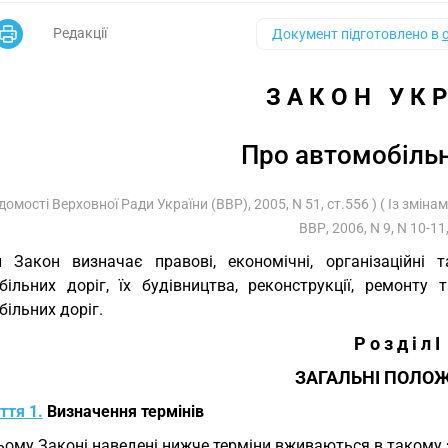
Редакції
Документ підготовлено в
З А К О Н   У К Р
Про автомобільн
ідомості Верховної Ради України (ВВР), 2005, N 51, ст.556 ) ( Із змін
ВВР, 2006, N 9, N 10-11,
 Закон визначає правові, економічні, організаційні 
більних доріг, їх будівництва, реконструкції, ремонту
ільних доріг.
Р о з д і л I
ЗАГАЛЬНІ ПОЛО
ття 1.
Визначення термінів
ьому Законі наведені нижче терміни вживаються в такому 