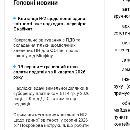
Головні новини
авт
зручног
Квитанції №2 щодо нової єдиної
звітності вже надходять: перевірте
арх
Е-кабінет
естетич
Квартальне звітування з ПДВ та
вул
складання тільки щомісячних
інженер
зведених ПН для ФОПів: проєкт
закону від Мінфіну
дор
19 серпня – граничний строк
зем
сплати податків за ІI квартал 2026
року
інж
руху (
Наслідки здачі земельної ділянки в
примус
суборенду платником ЄП 4 гр. у 2026
році: ІПК від ДПС та коментар
об'
редакції
майдан
Отримали негативну квитанцію №2
пункти
щодо єдиної звітності у серпні 2026
контейн
р.? Покрокова інструкція, що робити