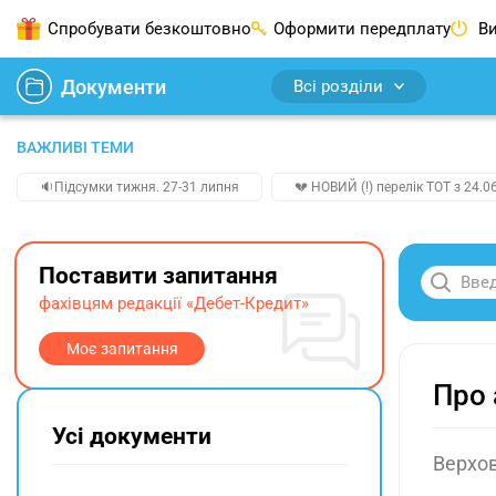
Спробувати безкоштовно
Оформити передплату
Ви
Документи
Всі розділи
ВАЖЛИВІ ТЕМИ
🔉Підсумки тижня. 27-31 липня
💔 НОВИЙ (!) перелік ТОТ з 24.06
Поставити запитання
фахівцям редакції «Дебет-Кредит»
Моє запитання
Про 
Усі документи
Верхов