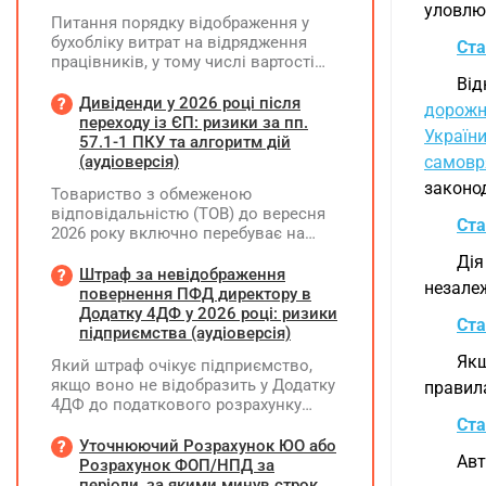
уловлюв
Питання порядку відображення у
бухобліку витрат на відрядження
Ста
працівників, у тому числі вартості
проживання в готелі, яке сплачено з
Від
карткового рахунку працівника та
Дивіденди у 2026 році після
дорожні
підтвердження таких операцій
переходу із ЄП: ризики за пп.
України
первинними документами, належать
57.1-1 ПКУ та алгоритм дій
до компетенції Мінфіну
(аудіоверсія)
самовр
законо
Товариство з обмеженою
відповідальністю (ТОВ) до вересня
Ста
2026 року включно перебуває на
спрощеній системі оподаткування
Дія
(єдиний податок, 3 група, ставка 5%,
Штраф за невідображення
незалеж
неплатник ПДВ). З 1 жовтня 2026
повернення ПФД директору в
року підприємство переходить на
Додатку 4ДФ у 2026 році: ризики
Ста
загальну систему оподаткування
підприємства (аудіоверсія)
(стає платником податку на
Якщ
Який штраф очікує підприємство,
прибуток). За результатами
якщо воно не відобразить у Додатку
правила
діяльності у періоді 2024–2025 років
4ДФ до податкового розрахунку
(під час перебування на спрощеній
повернення поворотної фінансової
Ста
системі) підприємство отримало
допомоги (ПФД) директору?
Уточнюючий Розрахунок ЮО або
чистий прибуток, сума
Авт
Розрахунок ФОП/НПД за
нерозподіленого прибутку в балансі
періоди, за якими минув строк