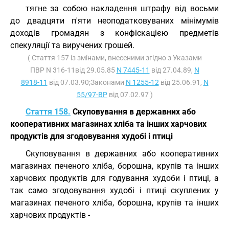
тягне за собою накладення штрафу від восьми
до двадцяти п'яти неоподатковуваних мінімумів
доходів громадян з конфіскацією предметів
спекуляції та виручених грошей.
( Стаття 157 із змінами, внесеними згідно з Указами
ПВР N 316-11від 29.05.85
N 7445-11
від 27.04.89,
N
8918-11
від 07.03.90;Законами
N 1255-12
від 25.06.91,
N
55/97-ВР
від 07.02.97 )
Стаття 158.
Скуповування в державних або
кооперативних магазинах хліба та інших харчових
продуктів для згодовування худобі і птиці
Скуповування в державних або кооперативних
магазинах печеного хліба, борошна, крупів та інших
харчових продуктів для годування худоби і птиці, а
так само згодовування худобі і птиці скуплених у
магазинах печеного хліба, борошна, крупів та інших
харчових продуктів -