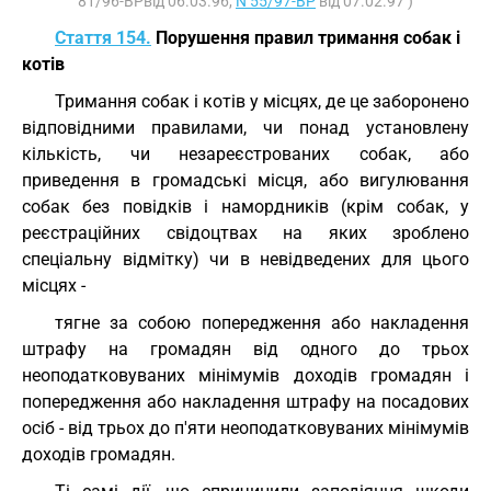
81/96-ВРвід 06.03.96,
N 55/97-ВР
від 07.02.97 )
Стаття 154.
Порушення правил тримання собак і
котів
Тримання собак і котів у місцях, де це заборонено
відповідними правилами, чи понад установлену
кількість, чи незареєстрованих собак, або
приведення в громадські місця, або вигулювання
собак без повідків і намордників (крім собак, у
реєстраційних свідоцтвах на яких зроблено
спеціальну відмітку) чи в невідведених для цього
місцях -
тягне за собою попередження або накладення
штрафу на громадян від одного до трьох
неоподатковуваних мінімумів доходів громадян і
попередження або накладення штрафу на посадових
осіб - від трьох до п'яти неоподатковуваних мінімумів
доходів громадян.