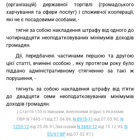
(організацій) державної торгівлі (громадського
харчування та сфери послуг) і споживчої кооперації,
які не є посадовими особами, -
тягне за собою накладення штрафу від одного до
чотирнадцяти неоподатковуваних мінімумів доходів
громадян.
Дії, передбачені частинами першою та другою
цієї статті, вчинені особою , яку протягом року було
піддано адміністративному стягненню за такі ж
порушення, -
тягнуть за собою накладення штрафу від п'яти
до двадцяти семи неоподатковуваних мінімумів
доходів громадян.
( Стаття 155 із змінами, внесеними згідно з Указами
ПВР N 7445-11від 27.04.89,
N 8918-11
від 07.03.90,
N
1255-12
від 25.06.91;Законами
N 3683-12
від 15.12.93,
N
55/97-ВР
від 07.02.97 )