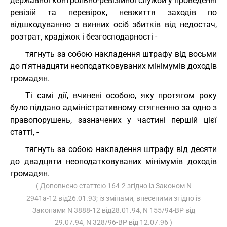
державної контрольно-ревізійної служби у проведенні
ревізій та перевірок, невжиття заходів по
відшкодуванню з винних осіб збитків від недостач,
розтрат, крадіжок і безгосподарності -
тягнуть за собою накладення штрафу від восьми
до п'ятнадцяти неоподатковуваних мінімумів доходів
громадян.
Ті самі дії, вчинені особою, яку протягом року
було піддано адміністративному стягненню за одно з
правопорушень, зазначених у частині першій цієї
статті, -
тягнуть за собою накладення штрафу від десяти
до двадцяти неоподатковуваних мінімумів доходів
громадян.
( Доповнено статтею 164-2 згідно із Законом N
2941а-12 від26.01.93; із змінами, внесеними згідно із
Законами N 3888-12 від28.01.94, N 155/94-ВР від
29.07.94, N 328/96-ВР від 12.07.96 )