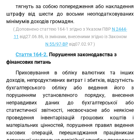
тягнуть за собою попередження або накладення
штрафу від шести до восьми неоподатковуваних
мінімумів доходів громадян.
( Доповнено статтею 164-1 згідно з Указом ПВР
N 2444-
11
від27.06.86, із змінами, внесеними згідно із Законом
N 55/97-ВР
від07.02.97 )
Стаття 164-2.
Порушення законодавства з
фінансових питань
Приховування в обліку валютних та інших
доходів, непродуктивних витрат і збитків, відсутність
бухгалтерського обліку або ведення його з
порушенням установленого порядку, внесення
неправдивих даних до бухгалтерської або
статистичної звітності, несвоєчасне або неякісне
проведення інвентарізацій грошових коштів і
матеріальних цінностей, порушення правил ведення
касових операцій, перешкоджання працівникам