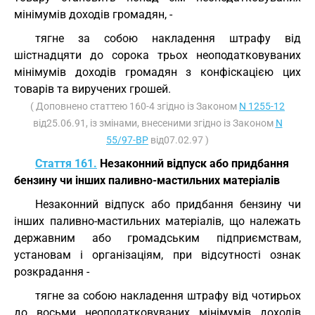
мінімумів доходів громадян, -
тягне за собою накладення штрафу від
шістнадцяти до сорока трьох неоподатковуваних
мінімумів доходів громадян з конфіскацією цих
товарів та виручених грошей.
( Доповнено статтею 160-4 згідно із Законом
N 1255-12
від25.06.91, із змінами, внесеними згідно із Законом
N
55/97-ВР
від07.02.97 )
Стаття 161.
Незаконний відпуск або придбання
бензину чи інших паливно-мастильних матеріалів
Незаконний відпуск або придбання бензину чи
інших паливно-мастильних матеріалів, що належать
державним або громадським підприємствам,
установам і організаціям, при відсутності ознак
розкрадання -
тягне за собою накладення штрафу від чотирьох
до восьми неоподатковуваних мінімумів доходів