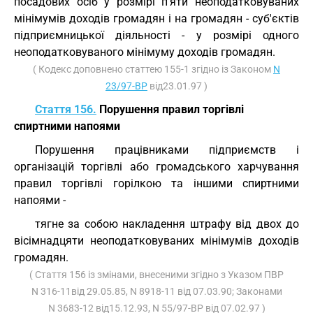
посадових осіб у розмірі п'яти неоподатковуваних
мінімумів доходів громадян і на громадян - суб'єктів
підприємницької діяльності - у розмірі одного
неоподатковуваного мінімуму доходів громадян.
( Кодекс доповнено статтею 155-1 згідно із Законом
N
23/97-ВР
від23.01.97 )
Стаття 156.
Порушення правил торгівлі
спиртними напоями
Порушення працівниками підприємств і
організацій торгівлі або громадського харчування
правил торгівлі горілкою та іншими спиртними
напоями -
тягне за собою накладення штрафу від двох до
вісімнадцяти неоподатковуваних мінімумів доходів
громадян.
( Стаття 156 із змінами, внесеними згідно з Указом ПВР
N 316-11від 29.05.85, N 8918-11 від 07.03.90; Законами
N 3683-12 від15.12.93, N 55/97-ВР від 07.02.97 )