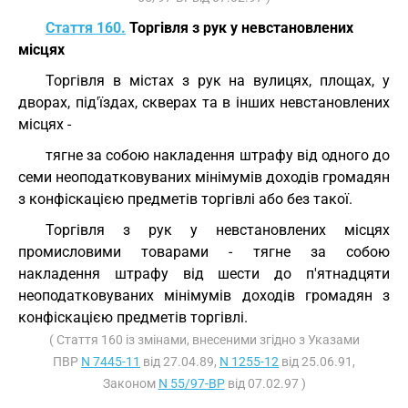
Стаття 160.
Торгівля з рук у невстановлених
місцях
Торгівля в містах з рук на вулицях, площах, у
дворах, під'їздах, скверах та в інших невстановлених
місцях -
тягне за собою накладення штрафу від одного до
семи неоподатковуваних мінімумів доходів громадян
з конфіскацією предметів торгівлі або без такої.
Торгівля з рук у невстановлених місцях
промисловими товарами - тягне за собою
накладення штрафу від шести до п'ятнадцяти
неоподатковуваних мінімумів доходів громадян з
конфіскацією предметів торгівлі.
( Стаття 160 із змінами, внесеними згідно з Указами
ПВР
N 7445-11
від 27.04.89,
N 1255-12
від 25.06.91,
Законом
N 55/97-ВР
від 07.02.97 )