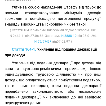
тягне за собою накладення штрафу від трьох до
восьми неоподатковуваних мінімумів доходів
громадян з конфіскацією виготовленої продукції,
знарядь виробництва і сировини чи без такої.
( Стаття 164 із змінами, внесеними згідно з Указом ПВР
N 2444-11від 27.06.86; Законами
N 3888-12
від 28.01.94,
N 55/97-ВР
від07.02.97 )
Стаття 164-1.
Ухилення від подання декларації
про доходи
Ухилення від подання декларації про доходи від
заняття кустарно-ремісничим промислом, іншою
індивідуальною трудовою діяльністю чи про інші
доходи, що оподатковуються прибутковим податком,
та в інших випадках, коли подання декларації
передбачено законодавством, або несвоєчасне
подання декларації, чи включення до неї завідомо
перекручених даних -