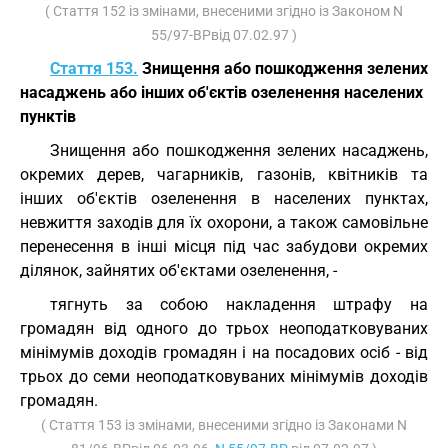
( Стаття 152 із змінами, внесеними згідно із Законом N
55/97-ВРвід 07.02.97 )
Стаття 153.
Знищення або пошкодження зелених
насаджень або інших об'єктів озеленення населених
пунктів
Знищення або пошкодження зелених насаджень,
окремих дерев, чагарників, газонів, квітників та
інших об'єктів озеленення в населених пунктах,
невжиття заходів для їх охорони, а також самовільне
перенесення в інші місця під час забудови окремих
ділянок, зайнятих об'єктами озеленення, -
тягнуть за собою накладення штрафу на
громадян від одного до трьох неоподатковуваних
мінімумів доходів громадян і на посадових осіб - від
трьох до семи неоподатковуваних мінімумів доходів
громадян.
( Стаття 153 із змінами, внесеними згідно із Законами N