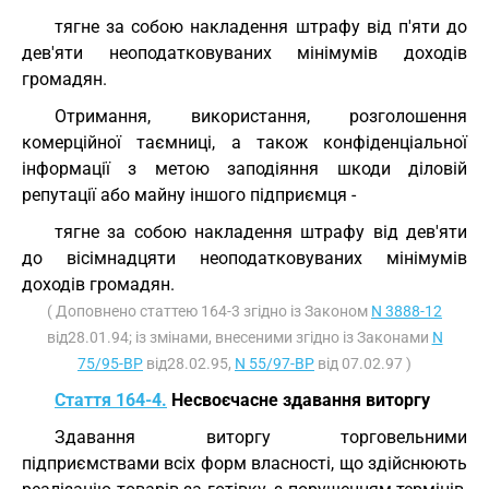
тягне за собою накладення штрафу від п'яти до
дев'яти неоподатковуваних мінімумів доходів
громадян.
Отримання, використання, розголошення
комерційної таємниці, а також конфіденціальної
інформації з метою заподіяння шкоди діловій
репутації або майну іншого підприємця -
тягне за собою накладення штрафу від дев'яти
до вісімнадцяти неоподатковуваних мінімумів
доходів громадян.
( Доповнено статтею 164-3 згідно із Законом
N 3888-12
від28.01.94; із змінами, внесеними згідно із Законами
N
75/95-ВР
від28.02.95,
N 55/97-ВР
від 07.02.97 )
Стаття 164-4.
Несвоєчасне здавання виторгу
Здавання виторгу торговельними
підприємствами всіх форм власності, що здійснюють