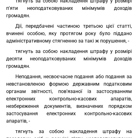
тягнуть за собою накладення штрафу у розмірі
п'яти неоподатковуваних мінімумів доходів
громадян.
Дії, передбачені частиною третьою цієї статті,
вчинені особою, яку протягом року було піддано
адміністративному стягненню за такі ж порушення, -
тягнуть за собою накладення штрафу у розмірі
десяти неоподатковуваних мінімумів доходів
громадян.
Неподання, несвоєчасне подання або подання за
невстановленою формою державним податковим
органам звітності, пов'язаної із застосуванням
електронних контрольно-касових апаратів,
незбереження документів, визначених порядком
застосування електронних контрольно-касових
апаратів, -
тягнуть за собою накладення штрафу на