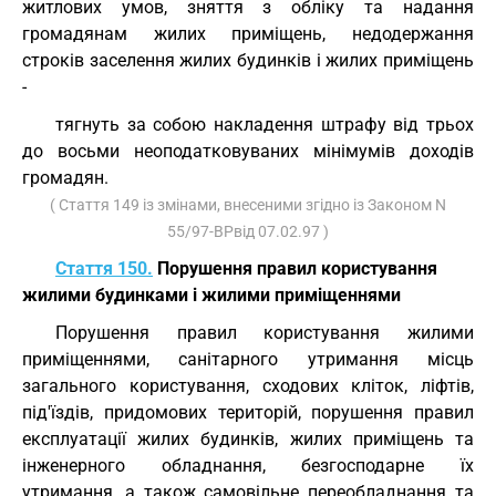
житлових умов, зняття з обліку та надання
громадянам жилих приміщень, недодержання
строків заселення жилих будинків і жилих приміщень
-
тягнуть за собою накладення штрафу від трьох
до восьми неоподатковуваних мінімумів доходів
громадян.
( Стаття 149 із змінами, внесеними згідно із Законом N
55/97-ВРвід 07.02.97 )
Стаття 150.
Порушення правил користування
жилими будинками і жилими приміщеннями
Порушення правил користування жилими
приміщеннями, санітарного утримання місць
загального користування, сходових кліток, ліфтів,
під'їздів, придомових територій, порушення правил
експлуатації жилих будинків, жилих приміщень та
інженерного обладнання, безгосподарне їх
утримання, а також самовільне переобладнання та