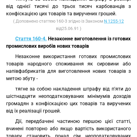
від однієї тисячі до трьох тисяч карбованців з
конфіскацією цих товарів та виручених грошей.
( Доповнено статтею 160-3 згідно із Законом
N 1255-12
від25.06.91 )
Стаття 160-4.
Незаконне виготовлення із готових
промислових виробів нових товарів
Незаконне використання готових промислових
товарів народного споживання як сировини або
напівфабрикатів для виготовлення нових товарів з
метою збуту -
тягне за собою накладення штрафу від п'яти до
шістнадцяти неоподатковуваних мінімумів доходів
громадян з конфіскацією цих товарів та виручених
від їх реалізації грошей.
Дії, передбачені частиною першою цієї статті,
вчинені повторно або якщо вартість використаного
товару становить понад сім неоподатковуваних