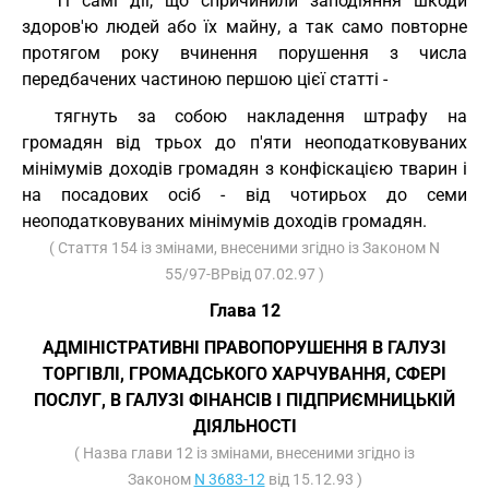
Ті самі дії, що спричинили заподіяння шкоди
здоров'ю людей або їх майну, а так само повторне
протягом року вчинення порушення з числа
передбачених частиною першою цієї статті -
тягнуть за собою накладення штрафу на
громадян від трьох до п'яти неоподатковуваних
мінімумів доходів громадян з конфіскацією тварин і
на посадових осіб - від чотирьох до семи
неоподатковуваних мінімумів доходів громадян.
( Стаття 154 із змінами, внесеними згідно із Законом N
55/97-ВРвід 07.02.97 )
Глава 12
АДМІНІСТРАТИВНІ ПРАВОПОРУШЕННЯ В ГАЛУЗІ
ТОРГІВЛІ, ГРОМАДСЬКОГО ХАРЧУВАННЯ, СФЕРІ
ПОСЛУГ, В ГАЛУЗІ ФІНАНСІВ І ПІДПРИЄМНИЦЬКІЙ
ДІЯЛЬНОСТІ
( Назва глави 12 із змінами, внесеними згідно із
Законом
N 3683-12
від 15.12.93 )