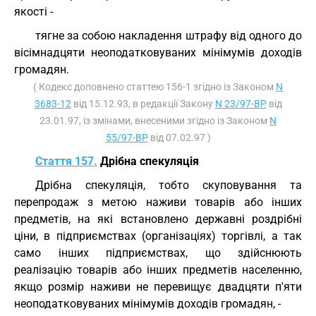
якості -
тягне за собою накладення штрафу від одного до
вісімнадцяти неоподатковуваних мінімумів доходів
громадян.
( Кодекс доповнено статтею 156-1 згідно із Законом
N
3683-12
від 15.12.93, в редакції Закону
N 23/97-ВР
від
23.01.97, із змінами, внесеними згідно із Законом
N
55/97-ВР
від 07.02.97 )
Стаття 157.
Дрібна спекуляція
Дрібна спекуляція, тобто скуповування та
перепродаж з метою наживи товарів або інших
предметів, на які встановлено державні роздрібні
ціни, в підприємствах (організаціях) торгівлі, а так
само інших підприємствах, що здійснюють
реалізацію товарів або інших предметів населенню,
якщо розмір наживи не перевищує двадцяти п'яти
неоподатковуваних мінімумів доходів громадян, -