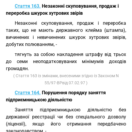
Стаття 163.
Незаконні скуповування, продаж і
переробка шкурок хутрових звірів
Незаконні скуповування, продаж і переробка
таких, що не мають державного клейма (штампа),
вичинених і невичинених шкурок хутрових звірів,
добутих полюванням, -
тягнуть за собою накладення штрафу від трьох
до семи неоподатковуваних мінімумів доходів
громадян.
( Стаття 163 із змінами, внесеними згідно із Законом N
55/97-ВРвід 07.02.97 )
Стаття 164.
Порушення порядку заняття
підприємницькою діяльністю
Заняття підприємницькою діяльністю без
державної реєстрації чи без спеціального дозволу
(ліцензії), якщо його отримання передбачено
законодавством, -