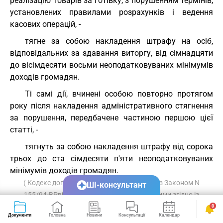
реалізацію товарів за готівку, з порушенням термінів,
установлених правилами розрахунків і ведення
касових операцій, -
тягне за собою накладення штрафу на осіб,
відповідальних за здавання виторгу, від сімнадцяти
до вісімдесяти восьми неоподатковуваних мінімумів
доходів громадян.
Ті самі дії, вчинені особою повторно протягом
року після накладення адміністративного стягнення
за порушення, передбачене частиною першою цієї
статті, -
тягнуть за собою накладення штрафу від сорока
трьох до ста сімдесяти п'яти неоподатковуваних
мінімумів доходів громадян.
( Кодекс доповнено статтею 164-4 згідно із Законом N
ШІ-консультант
155/94-ВРвід 29.07.94, із змінами, внесеними згідно із
Законом N 328/96-ВРвід 12.07.96 )
0
Документи
Головна
Новини
Консультації
Календар
Сервіси