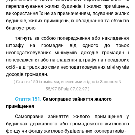
перепланування жилих будинків і жилих приміщень,
використання їх не за призначенням, псування жилих
будинків, жилих приміщень, їх обладнання та об'єктів
благоустрою -
тягнуть за собою попередження або накладення
штрафу на громадян від одного до трьох
неоподатковуваних мінімумів доходів громадян і
попередження або накладення штрафу на посадових
осіб - від трьох до семи неоподатковуваних мінімумів
доходів громадян.
( Стаття 150 із змінами, внесеними згідно із Законом N
55/97-ВРвід 07.02.97 )
Стаття 151.
Самоправне зайняття жилого
приміщення
Самоправне зайняття жилого приміщення у
будинках державного або громадського житлового
фонду чи фонду житлово-будівельних кооперативів -