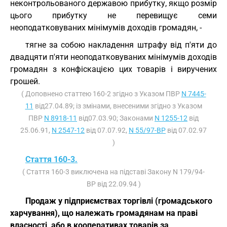
неконтрольованого державою прибутку, якщо розмір
цього прибутку не перевищує семи
неоподатковуваних мінімумів доходів громадян, -
тягне за собою накладення штрафу від п'яти до
двадцяти п'яти неоподатковуваних мінімумів доходів
громадян з конфіскацією цих товарів і виручених
грошей.
( Доповнено статтею 160-2 згідно з Указом ПВР
N 7445-
11
від27.04.89; із змінами, внесеними згідно з Указом
ПВР
N 8918-11
від07.03.90; Законами
N 1255-12
від
25.06.91,
N 2547-12
від 07.07.92,
N 55/97-ВР
від 07.02.97
)
Стаття 160-3.
( Стаття 160-3 виключена на підставі Закону N 179/94-
ВР від 22.09.94 )
Продаж у підприємствах торгівлі (громадського
харчування), що належать громадянам на праві
власності, або в кооперативах товарів за