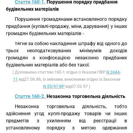
Стаття 160-1.
Порушення порядку придбання
будівельних матеріалів
Порушення громадянами встановленого порядку
придбання (купівлі-продажу, міни, дарування) у інших
громадян будівельних матеріалів -
тягне за собою накладення штрафу від одного до
трьох неоподатковуваних мінімумів доходів
громадян з конфіскацією незаконно придбаних
будівельних матеріалів або без такої.
( Доповнено статтею 160-1 згідно з Указом ПВР
N 2444-
11
від27.06.86, із змінами, внесеними згідно із Законом
N 55/97-ВР
від07.02.97 )
Стаття 160-2.
Незаконна торговельна діяльність
Незаконна торговельна діяльність, тобто
здійснення угод куплі-продажу товарів чи інших
предметів з ухиленням від реєстрації в
установленому порядку з метою одержання