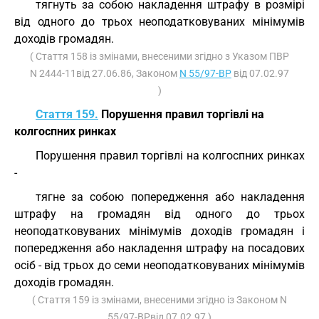
тягнуть за собою накладення штрафу в розмірі
від одного до трьох неоподатковуваних мінімумів
доходів громадян.
( Стаття 158 із змінами, внесеними згідно з Указом ПВР
N 2444-11від 27.06.86, Законом
N 55/97-ВР
від 07.02.97
)
Стаття 159.
Порушення правил торгівлі на
колгоспних ринках
Порушення правил торгівлі на колгоспних ринках
-
тягне за собою попередження або накладення
штрафу на громадян від одного до трьох
неоподатковуваних мінімумів доходів громадян і
попередження або накладення штрафу на посадових
осіб - від трьох до семи неоподатковуваних мінімумів
доходів громадян.
( Стаття 159 із змінами, внесеними згідно із Законом N
55/97-ВРвід 07.02.97 )