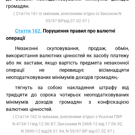
громадян.
( Стаття 161 із змінами, внесеними згідно із Законом N
55/97-ВРвід 07.02.97 )
Стаття 162.
Порушення правил про валютні
операції
Незаконні скуповування, продаж, обмін,
використання валютних цінностей як засобу платежу
або як застави, якщо вартість предмета незаконної
операції не перевищує вісімнадцяти
неоподатковуваних мінімумів доходів громадян,-
тягнуть за собою накладення штрафу від
тридцяти до сорока чотирьох неоподатковуваних
мінімумів доходів громадян з конфіскацією
валютних цінностей.
( Стаття 162 із змінами, внесеними згідно з Указом ПВР
N 4134-11від 12.06.87; Законами N 2468-12 від 17.06.92,
N 3890-12 від28.01.94, N 55/97-ВР від 07.02.97 )